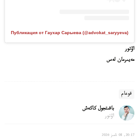
Публикация от Гаухар Сарыева (@advokat_saryyeva)
اۆتور
مەيىرمان لەس
قوعام
باقىتجول كاكەش
اۆتور
20:17, 08 تامىز 2026