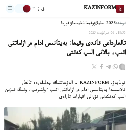
KAZINFORM
ق ز
ترەند:
2026-سايلاۋ
وقيعا
تاعايىنداۋ
اقوردا
18:30, 06 قىركۇيەك 2025
تالعارداعى قاندى وقيعا: بەيتانىس ادام ەر ازاماتتى
اتىپ، بالانى الىپ كەتتى
قونايەۆ. KAZINFORM - الەۋمەتتىك جەلىلەردە تالعار
قالاسىندا بەيتانىس ادام ەر ازاماتتى اتىپ ءولتىرىپ، ونىڭ قىزىن
الىپ كەتكەنى تۋرالى اقپارات تارادى.