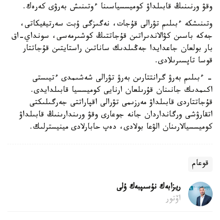
وقۋ ورنىنىڭ قابىلداۋ كوميسسياسىنا ءوتىنىش بەرۋى كەرەك.
وتىنىشكە ءبىلىم تۋرالى قۇجات، نەگىزگى ۇبت سەرتيفيكاتى،
جەكە باسىن كۋالاندىراتىن قۇجاتتىڭ كوشىرمەسى، سونداي-اق
بار بولعان جاعدايدا جەڭىلدىك ساناتىن راستايتىن قۇجاتتار
قوسا تاپسىرىلادى.
- ءبىلىم بەرۋ گرانتتارىن بەرۋ تۋرالى شەشىمدى ءتيىستى
اكىمدىك جانىنان قۇرىلعان ارنايى كوميسسيا قابىلدايدى.
قۇجاتتاردى قابىلداۋ مەرزىمى تۋرالى اقپاراتتى جەرگىلىكتى
اتقارۋشى ورگانداردان جانە جوعارى وقۋ ورىندارىنىڭ قابىلداۋ
كوميسسيالارىنان الۋعا بولادى، دەپ حابارلادى مينيسترلىك.
قوعام
ريزابەك نۇسىپبەك ۇلى
اۆتور