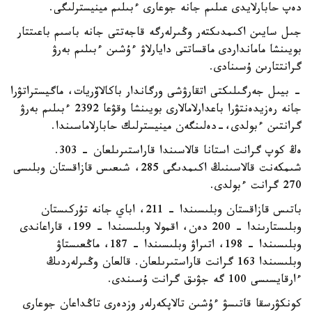
دەپ حابارلايدى عىلىم جانە جوعارى ءبىلىم مينيسترلىگى.
جىل سايىن اكىمدىكتەر وڭىرلەرگە قاجەتتى جانە باسىم باعىتتار
بويىنشا مامانداردى ماقساتتى دايارلاۋ ءۇشىن ءبىلىم بەرۋ
گرانتتارىن ۇسىنادى.
- بيىل جەرگىلىكتى اتقارۋشى ورگاندار باكالاۆريات، ماگيستراتۋرا
جانە رەزيدەنتۋرا باعدارلامالارى بويىنشا وقۋعا 2392 ءبىلىم بەرۋ
گرانتىن ءبولدى،-دەلىنگەن مينيسترلىك حابارلاماسىندا.
ەڭ كوپ گرانت استانا قالاسىندا قاراستىرىلعان - 303.
شىمكەنت قالاسىنىڭ اكىمدىگى 285، شىعىس قازاقستان وبلىسى
270 گرانت ءبولدى.
باتىس قازاقستان وبلىسىندا – 211، اباي جانە تۇركىستان
وبلىستارىندا – 200 دەن، اقمولا وبلىسىندا – 199، قاراعاندى
وبلىسىندا – 198، اتىراۋ وبلىسىندا – 187، ماڭعىستاۋ
وبلىسىندا 163 گرانت قاراستىرىلعان. قالعان وڭىرلەردىڭ
ءارقايسىسى 100 گە جۋىق گرانت ۇسىندى.
كونكۋرسقا قاتىسۋ ءۇشىن تالاپكەرلەر وزدەرى تاڭداعان جوعارى