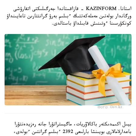
استانا. KAZINFORM - قازاقستاندا جەرگىلىكتى اتقارۋشى
ورگاندار بولەتىن مەملەكەتتىك ءبىلىم بەرۋ گرانتتارىن تاعايىنداۋ
كونكۋرسىنا ءوتىنىش قابىلداۋ باستالدى.
Фото: Gov.kz
بيىل اكىمدىكتەر باكالاۆريات، ماگيستراتۋرا جانە رەزيدەنتۋرا
باعدارلامالارى بويىنشا بارلىعى 2392 ءبىلىم گرانتىن ءبولدى،