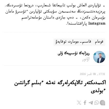
- تۇلپاردى العاش بولىپ تابيعاتقا شىعارىپ، درونعا تۇسىردىك.
پرەزيدەنتىمىزدىڭ سەنىمىمەن سۇيىكتى تۇلپارىن ءتۇسىرۋ ماعان
بۇيىرعان ەكەن، - دەپ جازدى داستان مۇحامەتراحىم
Instagram پاراقشاسىندا.
قوعام
قاسىم-جومارت توقايەۆ
ريزابەك نۇسىپبەك ۇلى
اۆتور
17:51, 08 تامىز 2026
اكىمدىكتەر تالاپكەرلەرگە نەشە ءبىلىم گرانتىن
ءبولدى