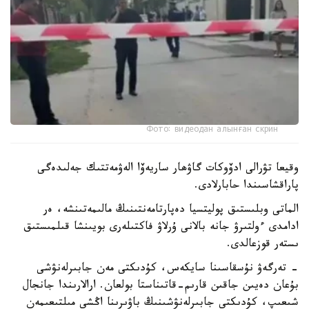
Фото: видеодан алынған скрин
وقيعا تۋرالى ادۆوكات گاۋھار ساريەۆا الەۋمەتتىك جەلىدەگى
پاراقشاسىندا حابارلادى.
الماتى وبلىستىق پوليتسيا دەپارتامەنتىنىڭ مالىمەتىنشە، ەر
ادامدى ءولتىرۋ جانە بالانى ۇرلاۋ فاكتىلەرى بويىنشا قىلمىستىق
ىستەر قوزعالدى.
- تەرگەۋ نۇسقاسىنا سايكەس، كۇدىكتى مەن جابىرلەنۋشى
بۇعان دەيىن جاقىن قارىم-قاتىناستا بولعان. ارالارىندا جانجال
شىعىپ، كۇدىكتى جابىرلەنۋشىنىڭ باۋىرىنا اڭشى مىلتىعىمەن