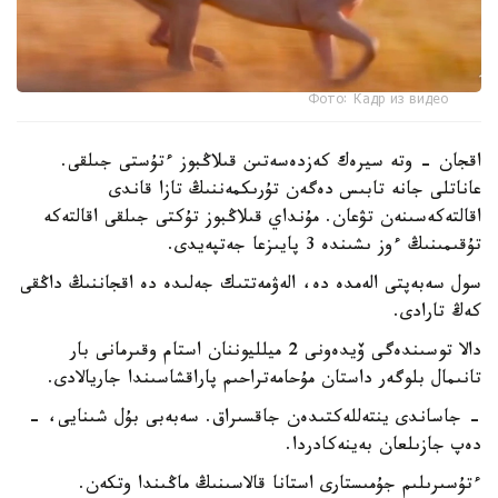
Фото: Кадр из видео
اقجان - وتە سيرەك كەزدەسەتىن قىلاڭبوز ءتۇستى جىلقى.
عاناتلى جانە تابىس دەگەن تۇرىكمەننىڭ تازا قاندى
اقالتەكەسىنەن تۋعان. مۇنداي قىلاڭبوز تۇكتى جىلقى اقالتەكە
تۇقىمىنىڭ ءوز ىشىندە 3 پايىزعا جەتپەيدى.
سول سەبەپتى الەمدە دە، الەۋمەتتىك جەلىدە دە اقجاننىڭ داڭقى
كەڭ تارادى.
دالا توسىندەگى ۆيدەونى 2 ميلليوننان استام وقىرمانى بار
تانىمال بلوگەر داستان مۇحامەتراحىم پاراقشاسىندا جاريالادى.
- جاساندى ينتەللەكتىدەن جاقسىراق. سەبەبى بۇل شىنايى، -
دەپ جازىلعان بەينەكادردا.
ءتۇسىرىلىم جۇمىستارى استانا قالاسىنىڭ ماڭىندا وتكەن.