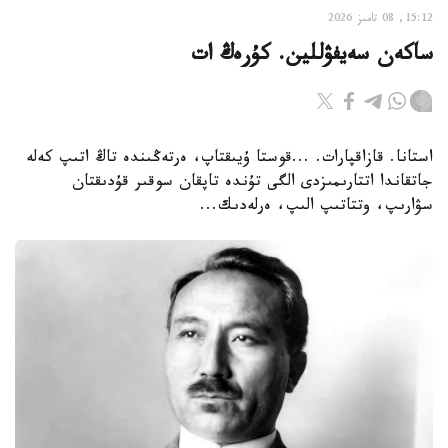
15:12, 08 تامىز 2026
ساكەن سەيفۋللين. كۇرەڭ ات
استانا. قازاقپارات. ...قوستا ۇيىقتاپ، ەرتەڭىندە تاڭ اتىپ كەلە
جاتقاندا اتتارىمىزدى الگى تۇندە تاپقان سوقىر قۇدىقتان
سۋارىپ، وتتاتىپ الىپ، ەرلەدىك...