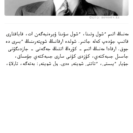
Фото: novoetv.kz
مەنىڭ اتىم ءشول وتىنا، ءشول سۋىنا ۇيرەنبەگەن ات، قاباقتارى
قاتىپ جۇدەپ كەلە جاتىر. شولدە ارقانىڭ شوپتەرىنىڭ ءبىرى دە
جوق. ارقادا مەنىڭ اتىم - كۇرەڭ اتتىڭ جەگەنى - جازدىگۇنى
جاسىل جىبەكتەي، كۇزدى كۇنى سارى جىبەكتەي جۇمساق،
جۇپار ءيىستى، ءتاتتى شوپتەر ەدى. ول شوپتەر: بەتەگە، تارلاۋ،
كوك جۋسان، قارا جۋسان، جوڭىشقا، قياق، بيدايىق، كودە،
شالعىن، ميا، مايسا جانە تولىپ جاتقان ادەمى شوپتەر.
بەتپاقتا بۇل شوپتەر جوق. بەتپاقتىڭ شوپتەرى سەلدىر، قوڭىر،
سۇر، قۋارعان، سوياۋلانعان قاتتى، قوڭىرسۇر وسىمدىك. ول
شوپتەر: سوياۋ جۋسان، قارا قوڭىر جۋسان، يزەن، ەبەلەك.
راس، كوكپەك پەن جۋسان ارقادا دا بار. بەتپاقتا دا بار.
ارقانىڭ سۋى كوبىنەسە تۇشى، ءتاتتى، تۇنىق سۋ جانە ونداي
سۋلار كوپ. ۇلكەن شالقار ايدىن كولدەر، ۇزىن اققان وزەندەر،