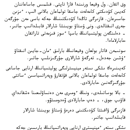
وق اتقان. ول وقيعا ورنىندا قازا تاپتى. قىلمىس جاساعاننان
كەيىن كۇدىكتى كامەلەت جاسقا تولماعان بالانى الىپ، ءىزىن
جاسىرعان. قازىرگى تاڭدا كۇدىكتىنىڭ جەكە باسى مەن جۇرگەن
جەرى انىقتالدى. ونى ۇستاۋ بويىنشا شارالار قابىلدانىپ جاتىر،
- دەلىنگەن پوليتسيانىڭ باسپا ءسوز قىزمەتى تاراتقان
حابارلامادا.
سونىمەن قاتار بولعان وقيعانىڭ بارلىق ءمان-جايىن انىقتاۋ
ءۇشىن جەدەل- تەرگەۋ شارالارى جۇرگىزىلىپ جاتىر.
كەيىنىرەك ىشكى ىستەر مينيسترلىگى پوليتسيانىڭ ارنايى جاساعى
كامەلەت جاسقا تولماعان بالانى قۇتقارۋ وپەراتسياسىن ءساتتى
جۇرگىزگەنىن حابارلادى.
- بالا بوساتىلدى، ونىڭ ءومىرى مەن دەنساۋلىعىنا ەشقانداي
قاۋىپ جوق، - دەپ حابارلادى ۆەدومستۆو.
قازىرگى ۋاقىتتا كۇدىكتىنى دەرەۋ ۇستاۋ بويىنشا شارالار
قابىلدانىپ جاتىر.
ىشكى ىستەر ءمينيسترى ارنايى وپەراتسيانىڭ بارىسىن جەكە