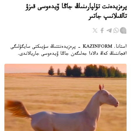
پرەزيدەنت تۇلپارىنىڭ جاڭا ۆيدەوسى قىزۋ
تالقىلانىپ جاتىر
استانا. KAZINFORM - پرەزيدەنتتىڭ سۇيىكتى سايگۇلىگى
اقجاننىڭ كەڭ دالادا جەلىگەن جاڭا ۆيدەوسى جاريالاندى.