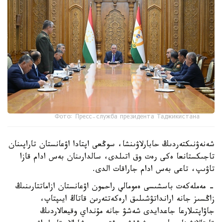
Фото: Пресс-служба президента Таджикистана
شەنەۋنىكتەردىڭ حابارلاۋىنشا، سوڭعى اپتادا اۋعانستان تاراپىنان
تاجىكستانعا ەكى رەت وق اتىلدى، سالدارىنان بەس ادام قازا
تاۋىپ، تاعى بەس ادام جاراقات الدى.
- مەملەكەت باسشىسى ەمومالي راحمون اۋعانستان ازاماتتارىنىڭ
زاڭسىز جانە ارانداتۋشىلىق ارەكەتتەرىن قاتاڭ ايىپتاپ،
جاۋاپتىلارعا جاعدايدى شەشۋ جانە مۇنداي وقيعالاردىڭ