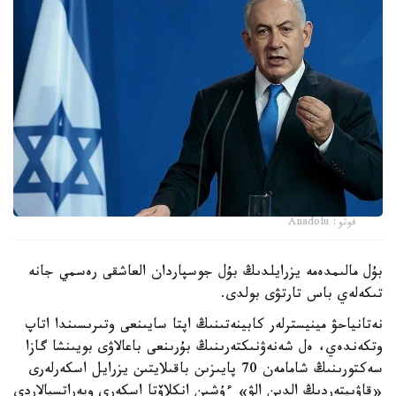
فوتو: Anadolu
بۇل مالىمدەمە يزرايلدىڭ بۇل جوسپاردان العاشقى رەسمي جانە
تىكەلەي باس تارتۋى بولدى.
نەتانياحۋ مينيسترلەر كابينەتىنىڭ اپتا سايىنعى وتىرىسىندا اتاپ
وتكەندەي، ەل شەنەۋنىكتەرىنىڭ بۇرىنعى باعالاۋى بويىنشا گازا
سەكتورىنىڭ شامامەن 70 پايىزىن باقىلايتىن يزرايل اسكەرلەرى
«قاۋىپتەردىڭ الدىن الۋ» ءۇشىن انكلاۆتا اسكەري وپەراتسيالاردى