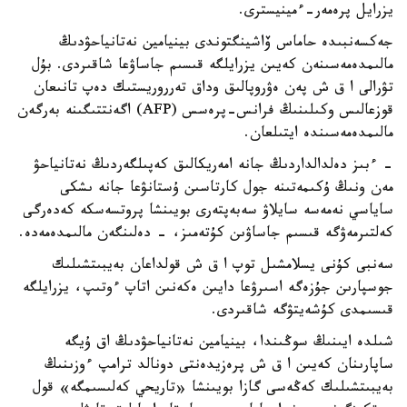
يزرايل پرەمەر-ءمينيسترى.
جەكسەنبىدە حاماس ۆاشينگتوندى بينيامين نەتانياحۋدىڭ
مالىمدەمەسىنەن كەيىن يزرايلگە قىسىم جاساۋعا شاقىردى. بۇل
تۋرالى ا ق ش پەن ەۋروپالىق وداق تەرروريستىك دەپ تانىعان
قوزعالىس وكىلىنىڭ فرانس-پرەسس (AFP) اگەنتتىگىنە بەرگەن
مالىمدەمەسىندە ايتىلعان.
- ءبىز دەلدالداردىڭ جانە امەريكالىق كەپىلگەردىڭ نەتانياحۋ
مەن ونىڭ ۇكىمەتىنە جول كارتاسىن ۇستانۋعا جانە ىشكى
ساياسي نەمەسە سايلاۋ سەبەپتەرى بويىنشا پروتسەسكە كەدەرگى
كەلتىرمەۋگە قىسىم جاساۋىن كۇتەمىز، - دەلىنگەن مالىمدەمەدە.
سەنبى كۇنى يسلامشىل توپ ا ق ش قولداعان بەيبىتشىلىك
جوسپارىن جۇزەگە اسىرۋعا دايىن ەكەنىن اتاپ ءوتىپ، يزرايلگە
قىسىمدى كۇشەيتۋگە شاقىردى.
شىلدە ايىنىڭ سوڭىندا، بينيامين نەتانياحۋدىڭ اق ۇيگە
ساپارىنان كەيىن ا ق ش پرەزيدەنتى دونالد ترامپ ءوزىنىڭ
بەيبىتشىلىك كەڭەسى گازا بويىنشا «تاريحي كەلىسىمگە» قول