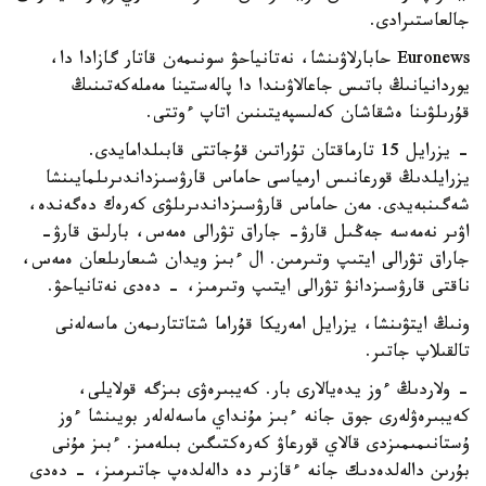
جالعاستىرادى.
Euronews حابارلاۋىنشا، نەتانياحۋ سونىمەن قاتار گازادا دا،
يوردانيانىڭ باتىس جاعالاۋىندا دا پالەستينا مەملەكەتىنىڭ
قۇرىلۋىنا ەشقاشان كەلىسپەيتىنىن اتاپ ءوتتى.
- يزرايل 15 تارماقتان تۇراتىن قۇجاتتى قابىلدامايدى.
يزرايلدىڭ قورعانىس ارمياسى حاماس قارۋسىزداندىرىلمايىنشا
شەگىنبەيدى. مەن حاماس قارۋسىزداندىرىلۋى كەرەك دەگەندە،
اۋىر نەمەسە جەڭىل قارۋ- جاراق تۋرالى ەمەس، بارلىق قارۋ-
جاراق تۋرالى ايتىپ وتىرمىن. ال ءبىز ويدان شىعارىلعان ەمەس،
ناقتى قارۋسىزدانۋ تۋرالى ايتىپ وتىرمىز، - دەدى نەتانياحۋ.
ونىڭ ايتۋىنشا، يزرايل امەريكا قۇراما شتاتتارىمەن ماسەلەنى
تالقىلاپ جاتىر.
- ولاردىڭ ءوز يدەيالارى بار. كەيبىرەۋى بىزگە قولايلى،
كەيبىرەۋلەرى جوق جانە ءبىز مۇنداي ماسەلەلەر بويىنشا ءوز
ۇستانىمىمىزدى قالاي قورعاۋ كەرەكتىگىن بىلەمىز. ءبىز مۇنى
بۇرىن دالەلدەدىك جانە ءقازىر دە دالەلدەپ جاتىرمىز، - دەدى