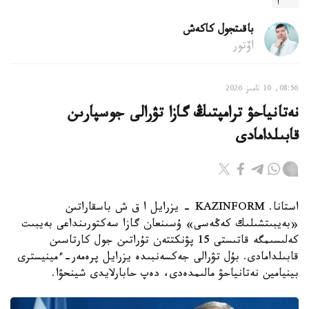
باقىتجول كاكەش
اۆتور
08:56, 10 تامىز 2026
نەتانياحۋ ترامپتىڭ گازا تۋرالى جوسپارىن
قابىلدامادى
استانا. KAZINFORM - يزرايل ا ق ش باسقاراتىن
«بەيبىتشىلىك كەڭەسى» ۇسىنعان گازا سەكتورىنداعى بەيبىت
كەلىسىمگە قاتىستى 15 پۋنكتتەن تۇراتىن جول كارتاسىن
قابىلدامادى. بۇل تۋرالى جەكسەنبىدە يزرايل پرەمەر-ءمينيسترى
بينيامين نەتانياحۋ مالىمدەدى، دەپ حابارلايدى شينحۋا.