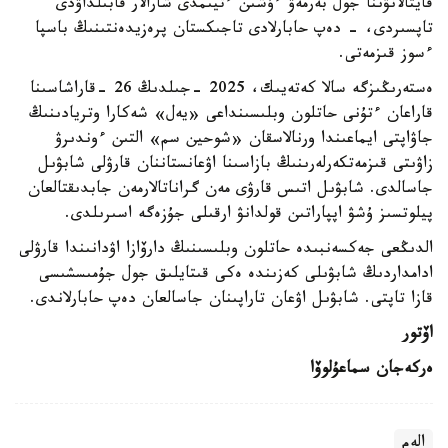
قايتالانۋىنا جول بەرمەۋ ءۇشىن ءتيىمدى شارالار قابىلداۋدى
تاپسىردى، - دەپ حابارلادى تاجىكستان پرەزيدەنتىنىڭ باسپا
ءسوز قىزمەتى.
ەستەرىڭىزگە سالا كەتەيىك، 2025 -جىلدىڭ 26 ​​-قاراشاسىنا
قاراعان ءتۇنى حاتلون وبلىسىنداعى «يەل» شەكارا وتريادىنىڭ
جاۋاپتى ايماعىندا ورنالاسقان «شوحين سم» التىن ءوندىرۋ
زاۋىتى قىزمەتكەرلەرىنىڭ بازاسىنا اۋعانستاننان قارۋلى شابۋىل
جاسالدى. شابۋىل اتىس قارۋى مەن گراناتالارمەن جابدىقتالعان
پيلوتسىز ۇشۋ اپپاراتىن قولدانۋ ارقىلى جۇزەگە اسىرىلدى.
الدىڭعى جەكسەنبىدە حاتلون وبلىسىنىڭ دارۆازا اۋدانىندا قارۋلى
ادامداردىڭ شابۋىلى كەزىندە ەكى قىتايلىق جول جۇمىسشىسى
قازا تاپتى. شابۋىل اۋعان تاراپىنان جاسالعان دەپ حابارلاندى.
اۆتور
ەركەجان سماعۇلوۆا
الەم