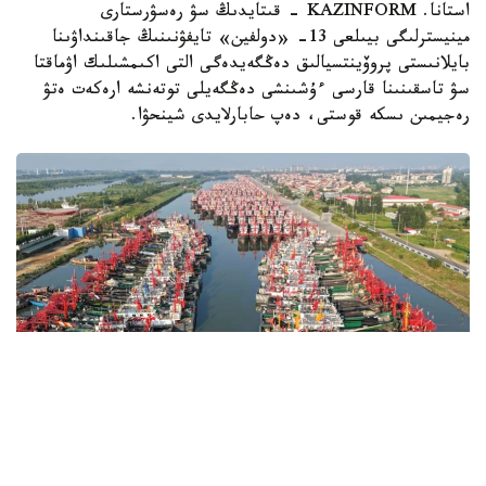
استانا. KAZINFORM - قىتايدىڭ سۋ رەسۋرستارى
مينيسترلىگى بيىلعى 13- «دولفين» تايفۋنىنىڭ جاقىنداۋىنا
بايلانىستى پروۆينتسيالىق دەڭگەيدەگى التى اكىمشىلىك اۋماقتا
سۋ تاسقىنىنا قارسى ءۇشىنشى دەڭگەيلى توتەنشە ارەكەت ەتۋ
رەجيمىن ىسكە قوستى، دەپ حابارلايدى شينحۋا.
Фото: Xinhua
مينيسترلىكتىڭ مالىمەتىنشە، سەنبىدەن كەلەسى سارسەنبىگە