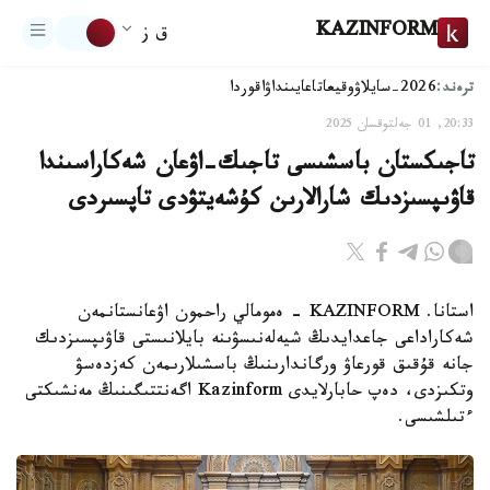
KAZINFORM
ق ز
ترەند:
2026-سايلاۋ
وقيعا
تاعايىنداۋ
اقوردا
20:33, 01 جەلتوقسان 2025
تاجىكستان باسشىسى تاجىك-اۋعان شەكاراسىندا
قاۋىپسىزدىك شارالارىن كۇشەيتۋدى تاپسىردى
استانا. KAZINFORM - ەمومالي راحمون اۋعانستانمەن
شەكاراداعى جاعدايدىڭ شيەلەنىسۋىنە بايلانىستى قاۋىپسىزدىك
جانە قۇقىق قورعاۋ ورگاندارىنىڭ باسشىلارىمەن كەزدەسۋ
وتكىزدى، دەپ حابارلايدى Kazinform اگەنتتىگىنىڭ مەنشىكتى
ءتىلشىسى.