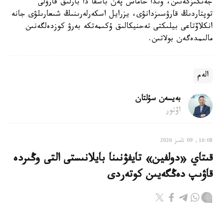
جەتكىزگەنىن، وندا حاماس پەن باسقا دا بارلىق قارۋلى
توپتاردىڭ قارۋسىزدانۋى، يزرايل اسكەرلەرىنىڭ شىعارىلۋى جانە
انكلاۆتاعى بيلىكتى تەحنيكالىق ۇكىمەتكە بەرۋ كوزدەلگەنىن
مالىمدەگەن بولاتىن.
الەم
بەيسەن سۇلتان
اۆتور
16:08, 09 تامىز 2026
قىتاي «دولفين» تايفۋنىنا بايلانىستى التى وڭىردە
قاۋىپ دەڭگەيىن كوتەردى