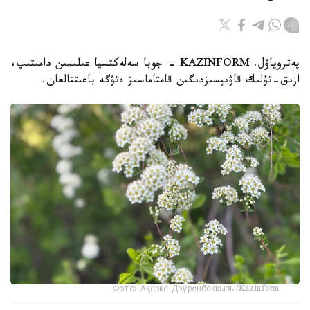
پەتروپاۆل. KAZINFORM - جوبا سەلەكتسيا عىلىمىن دامىتىپ،
ازىق-تۇلىك قاۋىپسىزدىگىن قامتاماسىز ەتۋگە باعىتتالعان.
Фото: Ақерке Дәуренбекқызы/Kazinform