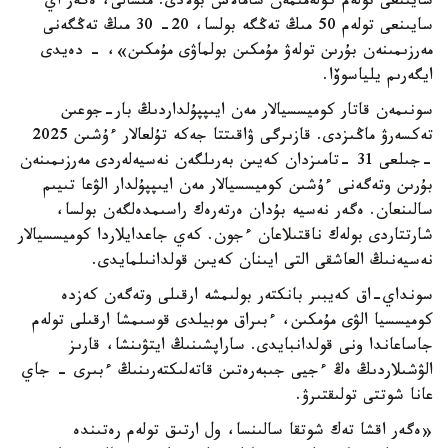
سايىنعى تولەم كولەمىمەن شامالاس بولادى. مىسالى، ەگەر اي
سايىنعى تولەم 50 مىڭ تەڭگە بولسا، 20- 30 مىڭ تەڭگەنى
مەرزىمىنەن بۇرىن تولەۋ مۇمكىن بولماۋى مۇمكىن»، - دەيدى
ايگەرىم يلياسوۆا.
سونىمەن قاتار كوميسسيالار مەن ايىپپۇلداردىڭ بار-جوعىن
تەكسەرۋ ماڭىزدى. قازىرگى ۋاقىتتا جەكە تۇلعالار ءۇشىن 2025
-جىلعى 31 -تامىزدان كەيىن بەرىلگەن نەسيەلەردى مەرزىمىنەن
بۇرىن وتەگەنى ءۇشىن كوميسسيالار مەن ايىپپۇلدار الۋعا تىيىم
سالىنعان. ەگەر نەسيە بۇدان ەرتەرەك راسىمدەلگەن بولسا،
شارتتاردى بولەك ناقتىلاعان ءجون. كەي جاعدايلاردا كوميسسيالار
نەسيەنىڭ العاشقى التى ايىنان كەيىن قولدانىلمايدى.
سونداي-اق كەيبىر بانكتەر بولىمشە ارقىلى وتەگەن كەزدە
كوميسسيا الۋى مۇمكىن، ءبىراق موبيلدى قوسىمشا ارقىلى تولەم
جاساعاندا ونى قولدانبايدى. ساراپشىنىڭ ايتۋىنشا، قارىز
الۋشىلاردىڭ ەڭ ءجيى جىبەرەتىن قاتەلىكتەرىنىڭ ءبىرى - جاي
عانا شوتتى تولىقتىرۋ.
«ەگەر اقشا تەك شوتقا سالىنسا، ول ارتىق تولەم رەتىندە