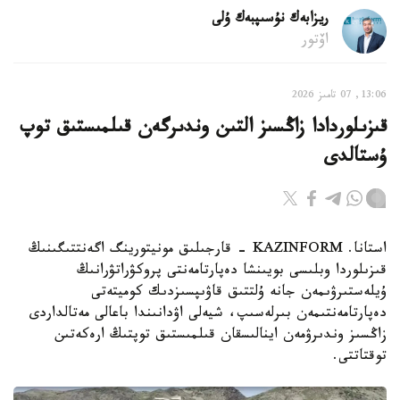
ريزابەك نۇسىپبەك ۇلى
اۆتور
13:06, 07 تامىز 2026
قىزىلوردادا زاڭسىز التىن وندىرگەن قىلمىستىق توپ
ۇستالدى
استانا. KAZINFORM - قارجىلىق مونيتورينگ اگەنتتىگىنىڭ
قىزىلوردا وبلىسى بويىنشا دەپارتامەنتى پروكۋراتۋرانىڭ
ۇيلەستىرۋىمەن جانە ۇلتتىق قاۋىپسىزدىك كوميتەتى
دەپارتامەنتىمەن بىرلەسىپ، شيەلى اۋدانىندا باعالى مەتالداردى
زاڭسىز وندىرۋمەن اينالىسقان قىلمىستىق توپتىڭ ارەكەتىن
توقتاتتى.