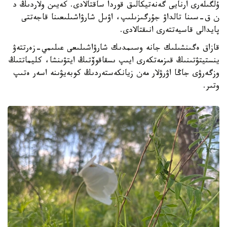
ۇلگىلەرى ارنايى گەنەتيكالىق قوردا ساقتالادى. كەيىن ولاردىڭ د
ن ق-سىنا تالداۋ جۇرگىزىلىپ، اۋىل شارۋاشىلىعىنا قاجەتتى
پايدالى قاسيەتتەرى انىقتالادى.
قازاق ەگىنشىلىك جانە وسىمدىك شارۋاشىلىعى عىلىمي-زەرتتەۋ
ينستيتۋتىنىڭ قىزمەتكەرى ايىپ ىسقاقوۆتىڭ ايتۋىنشا، كليماتتىڭ
وزگەرۋى جاڭا اۋرۋلار مەن زيانكەستەردىڭ كوبەيۋىنە اسەر ەتىپ
وتىر.