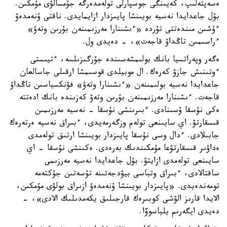
ەسەپتەلىپ، كەيىنگى جوسپارلى تولەمدەرگە جۇمسالۋى مۇمكىن.
بۇل جاعدايدا نەسيە بويىنشا پايىزدار ازايمايدى. ناقتى ۇنەمدەۋ
ءۇشىن مىندەتتى تۇردە «ءىشىنارا مەرزىمىنەن بۇرىن وتەۋ»
ءراسىمىن تاڭداۋ قاجەت»، - دەيدى ول.
ەگەر وپەراتسيا بانك بولىمشەسىندە جۇرگىزىلسە، ءتيىستى
ءوتىنىش جازۋ كەرەك. ال موبيلدى قوسىمشا ارقىلى جاسالعان
جاعدايدا نەسيە بولىمىنەن «ءىشىنارا وتەۋ» فۋنكسياسىن تاڭداۋ
قاجەت. ءىشىنارا مەرزىمىنەن بۇرىن وتەۋ كەزىندە بانك ادەتتە
ەكى نۇسقا ۇسىنادى. ءبىرىنشى نۇسقا - نەسيە مەرزىمىن
قىسقارتۋ. اي سايىنعى تولەم وزگەرمەيدى، ءبىراق نەسيە ەرتەرەك
جابىلادى. ءدال وسى نۇسقا پايىزدار بويىنشا ارتىق تولەمدى
ەداۋىر قىسقارتۋعا مۇمكىندىك بەرەدى. ەكىنشى نۇسقا - اي
سايىنعى تولەمدى ازايتۋ. بۇل جاعدايدا نەسيە مەرزىمى
ساقتالادى، ءبىراق وتباسى بيۋدجەتىنە تۇسەتىن جۇكتەمە
تومەندەيدى. «پايىزدار بويىنشا ۇنەمدەۋ ازىراق بولۋى مۇمكىن،
الايدا قارىز الۋشى كوبىرەك قارجىلىق يكەمدىلىك الادى»، -
دەيدى ايگەرىم يلياسوۆا.