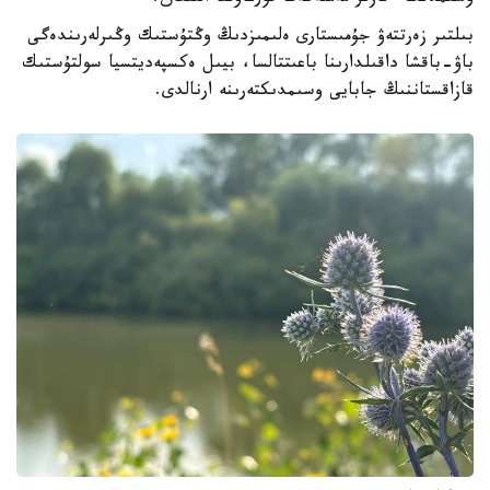
بىلتىر زەرتتەۋ جۇمىستارى ەلىمىزدىڭ وڭتۇستىك وڭىرلەرىندەگى
باۋ-باقشا داقىلدارىنا باعىتتالسا، بيىل ەكسپەديتسيا سولتۇستىك
قازاقستاننىڭ جابايى وسىمدىكتەرىنە ارنالدى.