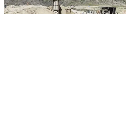
Фото: ҚМА
تەرگەۋ مالىمەتىنشە، جامانكول شاتقالىندا كۇردەلى وندىرىستىك
وڭدەۋدى قاجەت ەتپەيتىن تابيعي التىن زاڭسىز وندىرىلگەن.
قىلمىستىق توپ مۇشەلەرىنىڭ مىندەتتەرى ناقتى بولىنگەن. ءبىرى
التىن ىزدەۋشىلەردى تارتىپ، ءوندىرۋ جۇمىستارىن
ۇيىمداستىرسا، ەندى ءبىرى التىندى تاسىمالداۋ مەن ساتۋعا
جاۋاپ بەرگەن. قالعاندارى قاۋىپسىزدىكتى قامتاماسىز ەتىپ
وتىرعان.