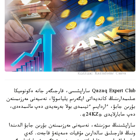
Коллаж: Kazinform/ Canva
Qazaq Expert Club ساراپشىسى، قارجىگەر جانە ەكونوميكا
عىلىمدارىنىڭ كانديداتى ايگەرىم يلياسوۆا، نەسيەنى مەرزىمىنەن
بۇرىن جابۋ، ءاردايىم ءتيىمدى بولا بەرمەيدى دەپ مالىمدەدى،
دەپ حابارلايدى «24KZ».
ساراپشىنىڭ سوزىنشە، نەسيەنى مەرزىمىنەن بۇرىن جابۋ الدىندا
ونىڭ قارجىلىق سالدارىن مۇقيات ەسەپتەۋ قاجەت. كەي