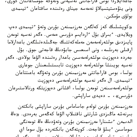
جاعدايلاردا بوس قاراجاتتى نەسيەنى وتەۋگە جۇمساعاننان گورى،
ونى ينۆەستيتسيالاۋ نەمەسە جيناق رەتىندە ساقتاعان ءتيىمدى
بولۋى مۇمكىن.
«كوپشىلىك كەز كەلگەن مەرزىمىنەن بۇرىن وتەۋ ءتيىمدى دەپ
ويلايدى. ءبىراق بۇل ءاردايىم دۇرىس ەمەس. ەگەر نەسيە تومەن
پايىزدىق مولشەرلەمەمەن مەملەكەتتىك جەڭىلدەتىلگەن باعدارلاما
ارقىلى بەرىلسە، ونى اسىعىس جابۋدىڭ قاجەتى جوق. بۇل
جەردە دەپوزيت مولشەرلەمەسىن باعدار رەتىندە الۋعا بولادى. ەگەر
نەسيە بويىنشا مولشەرلەمە دەپوزيت تابىستىلىعىنان جوعارى
بولسا، بوس قاراجاتتى مەرزىمىنەن بۇرىن وتەۋگە باعىتتاعان
ءتيىمدى. ال ەگەر نەسيە مولشەرلەمەسى دەپوزيت
مولشەرلەمەسىنەن تومەن بولسا، اقشانى دەپوزيتكە ورنالاستىرعان
دۇرىس»، - دەيدى ساراپشى.
مەرزىمىنەن بۇرىن تولەم جاساماس بۇرىن ساراپشى بانكتەن
بىرنەشە ماڭىزدى شارتتى ناقتىلاپ الۋعا كەڭەس بەرەدى. «ەڭ
الدىمەن ءىشىنارا مەرزىمىنەن بۇرىن وتەۋدىڭ ەڭ تومەنگى
سوماسىن ءبىلۋ قاجەت. كوپتەگەن بانكتەردە بۇل سوما اي