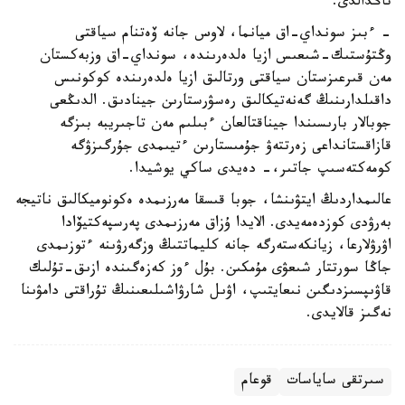
تاڭدالدى.
- ءبىز سونداي-اق ميانما، لاوس جانە ۆەتنام سياقتى
وڭتۇستىك-شىعىس ازيا ەلدەرىندە، سونداي-اق وزبەكستان
مەن قىرعىزستان سياقتى ورتالىق ازيا ەلدەرىندە كوكونىس
داقىلدارىنىڭ گەنەتيكالىق رەسۋرستارىن جينادىق. الدىڭعى
جوبالار بارىسىندا جيناقتالعان ءبىلىم مەن تاجىريبە بىزگە
قازاقستانداعى زەرتتەۋ جۇمىستارىن ءتيىمدى جۇرگىزۋگە
كومەكتەسىپ جاتىر،- دەيدى ساكي يوشيدا.
عالىمداردىڭ ايتۋىنشا، جوبا قىسقا مەرزىمدە ەكونوميكالىق ناتيجە
بەرۋدى كوزدەمەيدى. الايدا ۇزاق مەرزىمدى پەرسپەكتيۆادا
اۋرۋلارعا، زيانكەستەرگە جانە كليماتتىڭ وزگەرۋىنە ءتوزىمدى
جاڭا سورتتار شىعۋى مۇمكىن. بۇل ءوز كەزەگىندە ازىق-تۇلىك
قاۋىپسىزدىگىن نىعايتىپ، اۋىل شارۋاشىلىعىنىڭ تۇراقتى دامۋىنا
نەگىز قالايدى.
سىرتقى ساياسات
قوعام