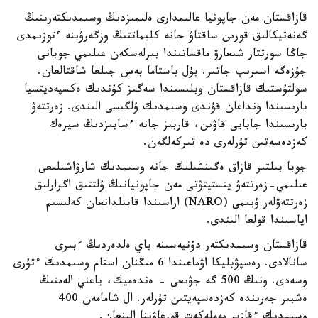
قازاقستان مەن جاپونيا عالىمدارى ەلىمىزدىڭ وسىمدىكتەرىنىڭ
گەنەتيكالىق قورىن ساقتاۋ جانە كليماتتىڭ وزگەرۋىنە ءتوزىمدى
جاڭا سورتتار شىعارۋ ماقساتىندا بىرلەسكەن عىلىمي جوبانى
جۇزەگە اسىرىپ جاتىر. بۇل باستاما بەس جىلعا شاقتالعان.
سولتۇستىك قازاقستان وبلىسىندا سەگىز كۇندىك ەكسپەديتسيا
بارىسىندا ونداعان قۇندى وسىمدىك ۇلگىسى الىندى. زەرتتەۋ
بارىسىندا جابايى قاۋىن، قاربىز جانە ءسابىزدىڭ سيرەك
كەزدەسەتىن تۇرلەرى دە تىركەلگەن.
جوبا بىلتىر قازاق ەگىنشىلىك جانە وسىمدىك شارۋاشىلىعى
عىلىمي-زەرتتەۋ ينستيتۋتى مەن جاپونيانىڭ ۇلتتىق اگرارلىق
زەرتتەۋلەر ۇيىمى (NARO) اراسىندا قابىلدانعان كەلىسىم
اياسىندا قولعا الىندى.
قازاقستان وسىمدىكتەر دۇنيەسىنە باي ەلدەردىڭ ءبىرى
سانالادى. رەسپۋبليكا اۋماعىندا 6 مىڭنان استام وسىمدىك ءتۇرى
وسەدى. ونىڭ 500 گە جۋىعى - ەندەميك، ياعني الەمنىڭ
ەشبىر جەرىندە كەزدەسپەيتىن تۇرلەر. ال شامامەن 400
وسىمدىك ءقازىر مەملەكەت قورعاۋىنا الىنعان.