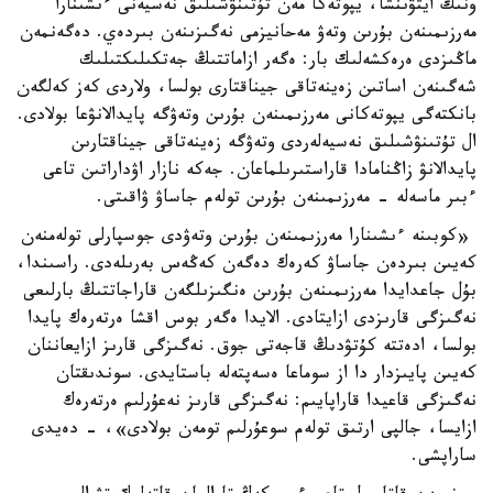
ونىڭ ايتۋىنشا، يپوتەكا مەن تۇتىنۋشىلىق نەسيەنى ءىشىنارا
مەرزىمىنەن بۇرىن وتەۋ مەحانيزمى نەگىزىنەن بىردەي. دەگەنمەن
ماڭىزدى ەرەكشەلىك بار: ەگەر ازاماتتىڭ جەتكىلىكتىلىك
شەگىنەن اساتىن زەينەتاقى جيناقتارى بولسا، ولاردى كەز كەلگەن
بانكتەگى يپوتەكانى مەرزىمىنەن بۇرىن وتەۋگە پايدالانۋعا بولادى.
ال تۇتىنۋشىلىق نەسيەلەردى وتەۋگە زەينەتاقى جيناقتارىن
پايدالانۋ زاڭنامادا قاراستىرىلماعان. جەكە نازار اۋداراتىن تاعى
ءبىر ماسەلە - مەرزىمىنەن بۇرىن تولەم جاساۋ ۋاقىتى.
«كوبىنە ءىشىنارا مەرزىمىنەن بۇرىن وتەۋدى جوسپارلى تولەمنەن
كەيىن بىردەن جاساۋ كەرەك دەگەن كەڭەس بەرىلەدى. راسىندا،
بۇل جاعدايدا مەرزىمىنەن بۇرىن ەنگىزىلگەن قاراجاتتىڭ بارلىعى
نەگىزگى قارىزدى ازايتادى. الايدا ەگەر بوس اقشا ەرتەرەك پايدا
بولسا، ادەتتە كۇتۋدىڭ قاجەتى جوق. نەگىزگى قارىز ازايعاننان
كەيىن پايىزدار دا از سوماعا ەسەپتەلە باستايدى. سوندىقتان
نەگىزگى قاعيدا قاراپايىم: نەگىزگى قارىز نەعۇرلىم ەرتەرەك
ازايسا، جالپى ارتىق تولەم سوعۇرلىم تومەن بولادى»، - دەيدى
ساراپشى.