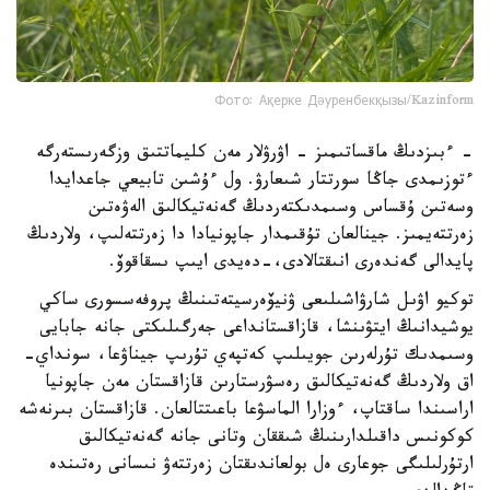
Фото: Ақерке Дәуренбекқызы/Kazinform
- ءبىزدىڭ ماقساتىمىز - اۋرۋلار مەن كليماتتىق وزگەرىستەرگە
ءتوزىمدى جاڭا سورتتار شىعارۋ. ول ءۇشىن تابيعي جاعدايدا
وسەتىن ۇقساس وسىمدىكتەردىڭ گەنەتيكالىق الەۋەتىن
زەرتتەيمىز. جينالعان تۇقىمدار جاپونيادا دا زەرتتەلىپ، ولاردىڭ
پايدالى گەندەرى انىقتالادى،-دەيدى ايىپ ىسقاقوۆ.
توكيو اۋىل شارۋاشىلىعى ۋنيۆەرسيتەتىنىڭ پروفەسسورى ساكي
يوشيدانىڭ ايتۋىنشا، قازاقستانداعى جەرگىلىكتى جانە جابايى
وسىمدىك تۇرلەرىن جويىلىپ كەتپەي تۇرىپ جيناۋعا، سونداي-
اق ولاردىڭ گەنەتيكالىق رەسۋرستارىن قازاقستان مەن جاپونيا
اراسىندا ساقتاپ، ءوزارا الماسۋعا باعىتتالعان. قازاقستان بىرنەشە
كوكونىس داقىلدارىنىڭ شىققان وتانى جانە گەنەتيكالىق
ارتۇرلىلىگى جوعارى ەل بولعاندىقتان زەرتتەۋ نىسانى رەتىندە