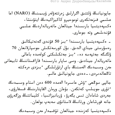
Фото: Ақерке Дәуренбекқызы/Kazinform
جاپونيانىڭ ۇلتتىق اگرارلىق زەرتتەۋلەر ۇيىمىنىڭ (NARO) اعا
عىلىمي قىزمەتكەرى توموحيرو كاكيزاكيدىڭ ايتۋىنشا،
ەكسپەديتسيا بارىسىندا جينالعان ماتەريالداردىڭ عىلىمي
قۇندىلىعى وتە جوعارى.
- ەكسپەديتسيا بارىسىندا ءبىز 50 قۇندى گەنەتيكالىق
رەسۋرستى جيناي الدىق. بۇل كورسەتكىش جوسپارلانعان 70
ۇلگىگە جەتپەسە دە، ءبىز جەتكىلىكتى كولەمدە باعالى
ماتەريالدار جينادىق. وسى ساپار بارىسىندا قازاقستاننىڭ تابيعاتى
مەن وسىمدىك الەمىنىڭ باي ارتۇرلىلىگى ءبىزدى ەرەكشە
تاڭعالدىردى،-دەدى جاپونيالىق عالىم.
جالپى سوڭعى ءۇش عاسىردا الەمدە 600 دەن استام وسىمدىك
ءتۇرى جويىلىپ كەتكەن. بۇعان ورمان القاپتارىنىڭ قىسقارۋى،
جەردى شامادان تىس يگەرۋ، ۋربانيزاتسيا، كليماتتىڭ وزگەرۋى
جانە قورشاعان ورتانىڭ لاستانۋى سەبەپ بولعان.
ەكسپەديتسيا كەزىندە جينالعان تۇقىمدار مەن وسىمدىك