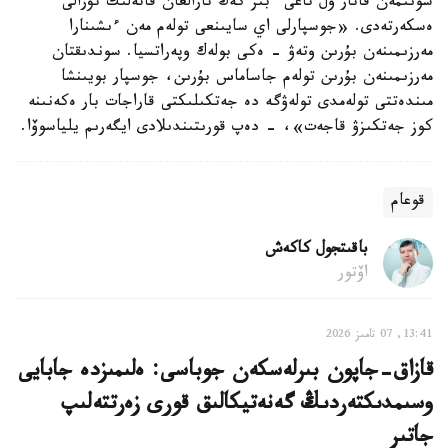
سونىمەن قاتار ول تاعى ءبىر كەڭ تارالعان قاتەلىك تۋرالى
ەسكەرتەدى. «جوسپارلى اي سايىنعى تولەم مەن ءىشىنارا
مەرزىمىنەن بۇرىن وتەۋ - ەكى بولەك وپەراتسيا. سوندىقتان
مەرزىمىنەن بۇرىن تولەم جاساماس بۇرىن، جوسپار بويىنشا
مىندەتتى تولەمدى تولەۋگە دە جەتكىلىكتى قاراجات بار ەكەنىنە
كوز جەتكىزۋ قاجەت»، - دەپ قورىتىندىلادى ايگەرىم يلياسوۆا.
قوعام
باقىتجول كاكەش
اۆتور
13:41, 07 تامىز 2026
قازاق-جاپون بىرلەسكەن جوباسى: ەلىمىزدە جابايى
وسىمدىكتەردىڭ گەنەتيكالىق قورى زەرتتەلىپ
جاتىر