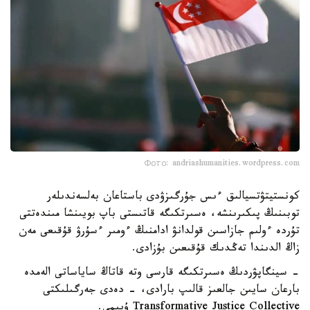
Фото: andriashumanities.wordpress.com
كونستيتۋتسيالىق ءىس جۇرگىزۋدى باستاعان بەلسەندىلەر
توبىنىڭ پىكىرىنشە، ەسىرتكىگە قاتىستى باپ بويىنشا مىندەتتى
تۇردە ءولىم جازاسىن قولدانۋ ادامنىڭ ءومىر ءسۇرۋ قۇقىعى مەن
زاڭ الدىندا تەڭدىك قۇقىعىن بۇزادى.
- سينگاپۋردىڭ ەسىرتكىگە قارسى وتە قاتاڭ ساياساتى الەمدە
بارعان سايىن جالعىز قالىپ بارادى، - دەدى جەرگىلىكتى
Transformative Justice Collective ۇيىمى.