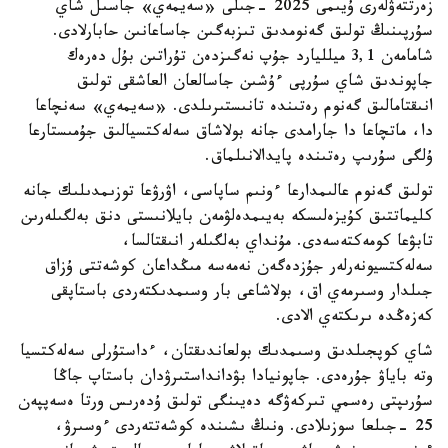
زەرتتەۋلەرى ۇيىمى 2025 -جىلى «سەيمەي» جاسىل شاي
سۇرپىنىڭ تولىق گەنومدىق تىزبەگىن جاساعانىن حابارلادى.
شامامەن 3,1 ميلليارد جۇپ نەگىزدەن تۇراتىن بۇل دەرەك
جاپوندىق شاي سۇرپى ءۇشىن جاسالعان العاشقى تولىق
انىقتامالىق گەنوم رەتىندە تانىستىرىلدى. «سەيمەي» سەنچاعا
دا، ماتچاعا دا جارامدى جانە بولاشاق سەلەكتسيالىق جۇمىستارعا
ۇلگى سۇرىپ رەتىندە پايدالانىلماق.
تولىق گەنوم عالىمدارعا ءونىم ساپاسى، اۋرۋعا توزىمدىلىك جانە
كليماتتىق كۇيزەلىسكە بەيىمدەلۋمەن بايلانىستى دنق بەلگىلەرىن
تابۋعا كومەكتەسەدى. مۇنداي بەلگىلەر انىقتالسا،
سەلەكتسيونەرلەر جۇزدەگەن نەمەسە مىڭداعان كوشەتتى ۇزاق
جىلدار وسىرمەي اق، بولاشاعى بار وسىمدىكتەردى باستاپقى
كەزەڭدە ىرىكتەي الادى.
شاي كوپجىلدىق وسىمدىك بولعاندىقتان، ءداستۇرلى سەلەكتسيا
وتە باياۋ جۇرەدى. جاپونيادا بۋدانداستىرۋدان باستاپ جاڭا
سۇرىپتى رەسمي تىركەۋگە دەيىنگى تولىق ۇدەرىس ورتا ەسەپپەن
25 -جىلعا سوزىلادى. ونىڭ ىشىندە كوشەتتەردى ءوسىرۋ،