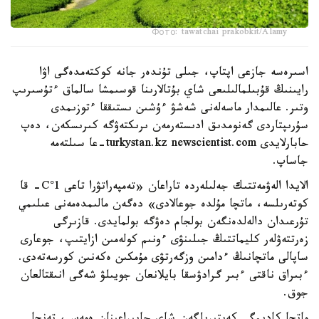
Фото: tawatchai prakobkit/Alamy
اسىرەسە جازعى اپتاپ، جىلى تۇندەر جانە كوكتەمدەگى اۋا
رايىنىڭ قۇبىلمالىلىعى شاي بۇتالارىنا قوسىمشا سالماق ءتۇسىرىپ
وتىر. عالىمدار ماسەلەنى شەشۋ ءۇشىن ىستىققا ءتوزىمدى
سۇرىپتاردى گەنومدىق ادىستەرمەن ىرىكتەۋگە كىرىسكەن، دەپ
حابارلايدى turkystan.kz newscientist.com-عا سىلتەمە
جاساپ.
الايدا الەۋمەتتىك جەلىلەردە تاراعان «تەمپەراتۋرا تاعى 1°C- قا
كوتەرىلسە، ماتچا مۇلدە جوعالادى» دەگەن مالىمدەمەنى عىلىمي
تۇرعىدان دالەلدەنگەن بولجام دەۋگە بولمايدى. قازىرگى
زەرتتەۋلەر كليماتتىڭ جىلىنۋى ءونىم كولەمىن ازايتىپ، جوعارى
ساپالى ماتچانىڭ ءدامىن وزگەرتۋى مۇمكىن ەكەنىن كورسەتەدى.
ءبىراق ناقتى ءبىر گرادۋسقا بايلانعان جويىلۋ شەگى انىقتالعان
جوق.