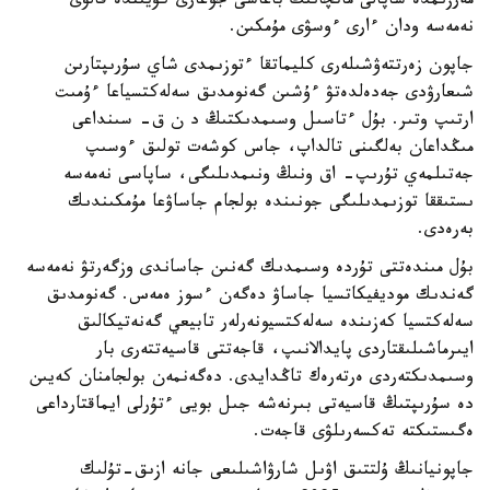
مەرزىمدە ساپالى ماتچانىڭ باعاسى جوعارى كۇيىندە قالۋى
نەمەسە ودان ءارى ءوسۋى مۇمكىن.
جاپون زەرتتەۋشىلەرى كليماتقا ءتوزىمدى شاي سۇرىپتارىن
شىعارۋدى جەدەلدەتۋ ءۇشىن گەنومدىق سەلەكتسياعا ءۇمىت
ارتىپ وتىر. بۇل ءتاسىل وسىمدىكتىڭ د ن ق- سىنداعى
مىڭداعان بەلگىنى تالداپ، جاس كوشەت تولىق ءوسىپ
جەتىلمەي تۇرىپ- اق ونىڭ ونىمدىلىگى، ساپاسى نەمەسە
ىستىققا توزىمدىلىگى جونىندە بولجام جاساۋعا مۇمكىندىك
بەرەدى.
بۇل مىندەتتى تۇردە وسىمدىك گەنىن جاساندى وزگەرتۋ نەمەسە
گەندىك موديفيكاتسيا جاساۋ دەگەن ءسوز ەمەس. گەنومدىق
سەلەكتسيا كەزىندە سەلەكتسيونەرلەر تابيعي گەنەتيكالىق
ايىرماشىلىقتاردى پايدالانىپ، قاجەتتى قاسيەتتەرى بار
وسىمدىكتەردى ەرتەرەك تاڭدايدى. دەگەنمەن بولجامنان كەيىن
دە سۇرىپتىڭ قاسيەتى بىرنەشە جىل بويى ءتۇرلى ايماقتارداعى
ەگىستىكتە تەكسەرىلۋى قاجەت.
جاپونيانىڭ ۇلتتىق اۋىل شارۋاشىلىعى جانە ازىق-تۇلىك