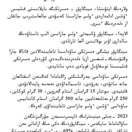
ولاردىڭ ايتۋىنشا، سينگاپۋر - ەسىرتكىگە بايلانىستى قىلمىس
ءۇشىن ادامداردى ءولىم جازاسىنا كەسۋدى جالعاستىرىپ جاتقان
از ەلدەردىڭ ءبىرى.
الايدا، سينگاپۋر ۇكىمەتى ءولىم جازاسىن الىپ تاستاۋدىڭ
سالدارى اۋىر بولاتىنىن العا تارتادى.
سينگاپۋر بيلىگى ەسىرتكى ساۋداسىنا تاعايىندالاتىن قاتاڭ جازا
وڭتۇستىك-شىعىس ازيا ەلدەرىندەگىدەي كۇردەلى ەسىرتكى
قىلمىسىنا توسقاۋىل قويادى دەپ سانايدى.
ەسىرتكى ساۋداسى جەرگىلىكتى زاڭنامادا كەڭىنەن انىقتالعان
جانە ساتۋدى، بەرۋدى، تاسىمالداۋدى نەمەسە پايدالانۋدى
قامتيدى. سوتتار 15 گرامنان استام گەروين، 30 گرام كوكاين،
250 گرام مەتامفەتامين جانە 500 گرامنان استام كاننابيس
ساۋداسى ءۇشىن ءولىم جازاسىن تاعايىنداۋى كەرەك.
2023 -جىلى مينيسترلىك تاپسىرىسىمەن جۇرگىزىلگەن
ساۋالناماعا سايكەس، سينگاپۋردىڭ ەكى مىڭ ازاماتى مەن
تۇراقتى تۇرعىنىنىڭ شامامەن %69- ى ءىرى كولەمدە ەسىرتكى