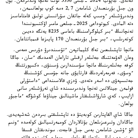
كەلدى. جاپونيا 2024 -جىلى 5336 توننا تەنچا وندىرگەن. بۇل
ون جىل بۇرىنعىدان شامامەن 2,7 ەسە كوپ بولعانىمەن،
وندىرۋشىلەر ءوسىپ كەلە جاتقان سۇرانىستى تولىق قامتاماسىز
ەتە المادى. كيوتوداعى 2025-جىلعى مامىر اۋكتسيونىندا
تەنچانىڭ ءبىر كيلوگرامىنىڭ باعاسى 8235 يەنگە دەيىن
كوتەرىلىپ، ءبىر جىل بۇرىنعىدان 170 پايىزعا قىمباتتاعان.
ماتچا تاپشىلىعىن تەك كليماتپەن ءتۇسىندىرۋ دۇرىس ەمەس.
وعان الەۋمەتتىك جەلىلەر ارقىلى تاراعان الەمدىك ءسان، جاڭا
كوفە جەلىلەرىنىڭ ماتچا سۋسىندارىن ۇسىنۋى، ەكسپورتتىڭ
ءوسۋى، فەرمەرلەردىڭ قارتايۋى جانە جۇمىس كۇشىنىڭ
جەتىسپەۋى دە اسەر ەتەدى. ۋدزي قالاسىنداعى ءداستۇرلى
قولمەن جينالاتىن تەنچا وندىرىسىندە شاي تەرۋشىلەر سانى
ازايىپ، كەي شارۋاشىلىقتار ماشينالىق جيناۋعا كوشۋگە ءماجبۇر
بولعان.
جاڭا شاي القاپتارىن كوبەيتۋ دە تاپشىلىقتى بىردەن شەشپەيدى.
جاڭادان وتىرعىزىلعان بۇتالاردان كوممەرتسيالىق كولەمدە ءونىم
الۋ ءۇشىن شامامەن بەس جىل قاجەت. سوندىقتان قىسقا