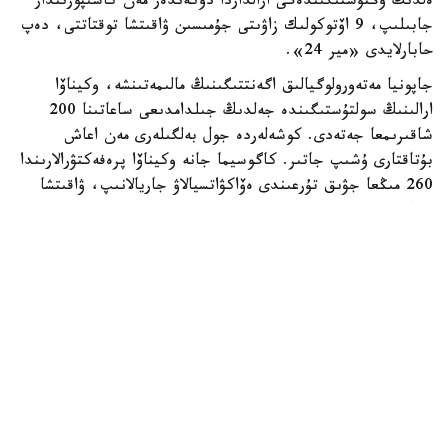
ەلدىڭ وڭتۇستىگىندەگى ارالداردا دۇكەندەر مەن كاسىپورىندار
جابىلىپ، 9 اۆتوكولىك زاۋىتى جۇمىسىن ۋاقىتشا توقتاتتى، دەپ
حابارلايدى «مير 24».
جاپونيا مەتەورولوگيالىق اگەنتتىگىنىڭ مالىمەتىنشە، وكيناۆا
ارالىنىڭ سولتۇستىگىندە جەلدىڭ جىلدامدىعى ساعاتىنا 200
شاقىرىمعا جەتەدى. كوشەلەردە جول بەلگىلەرى مەن اعاش
بۇتاقتارى ۇشىپ جاتىر. كاگوسيما جانە وكيناۆا پرەفەكتۋرالارىندا
260 مىڭعا جۋىق تۇرعىندى ەۆاكۋاتسيالاۋ جاريالانىپ، ۋاقىتشا
ورنالاستىرۋ پۋنكتتەرى دايىندالدى.
بيلىك وكىلدەرىنىڭ حابارلاۋىنشا، قاتتى جەلدىڭ سالدارىنان 70
جاستاعى ءۇش ادام جەڭىل جاراقات العان.
ناحا اۋەجايى جۇما كۇنى جابىلىپ، اۋەجايدان ۇشاتىن جانە
وعان كەلەتىن بارلىق ىشكى جانە حالىقارالىق رەيستەر
توقتاتىلدى.
سينوپتيكتەردىڭ بولجامىنشا، تابيعي اپات شاڭحايعا دا جەتۋى
مۇمكىن. حالقى 30 ميلليونعا جۋىق قىتايلىق قالادا قاتتى جەل
سوعىپ، كەي جەرلەردى سۋ باسۋ قاۋپى بار.