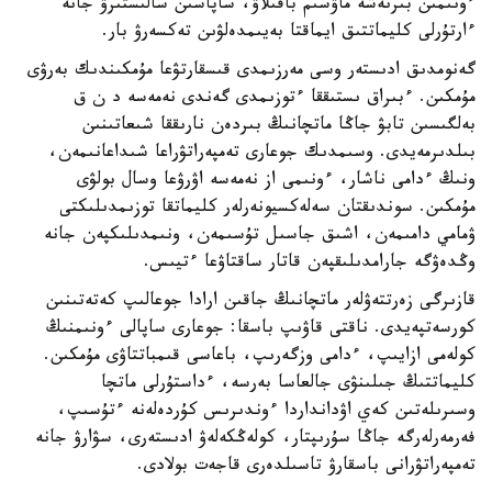
ءونىمىن بىرنەشە ماۋسىم باقىلاۋ، ساپاسىن سالىستىرۋ جانە
ءارتۇرلى كليماتتىق ايماقتا بەيىمدەلۋىن تەكسەرۋ بار.
گەنومدىق ادىستەر وسى مەرزىمدى قىسقارتۋعا مۇمكىندىك بەرۋى
مۇمكىن. ءبىراق ىستىققا ءتوزىمدى گەندى نەمەسە د ن ق
بەلگىسىن تابۋ جاڭا ماتچانىڭ بىردەن نارىققا شىعاتىنىن
بىلدىرمەيدى. وسىمدىك جوعارى تەمپەراتۋراعا شىداعانىمەن،
ونىڭ ءدامى ناشار، ءونىمى از نەمەسە اۋرۋعا وسال بولۋى
مۇمكىن. سوندىقتان سەلەكسيونەرلەر كليماتقا توزىمدىلىكتى
ۋمامي دامىمەن، اشىق جاسىل تۇسىمەن، ونىمدىلىكپەن جانە
وڭدەۋگە جارامدىلىقپەن قاتار ساقتاۋعا ءتيىس.
قازىرگى زەرتتەۋلەر ماتچانىڭ جاقىن ارادا جوعالىپ كەتەتىنىن
كورسەتپەيدى. ناقتى قاۋىپ باسقا: جوعارى ساپالى ءونىمنىڭ
كولەمى ازايىپ، ءدامى وزگەرىپ، باعاسى قىمباتتاۋى مۇمكىن.
كليماتتىڭ جىلىنۋى جالعاسا بەرسە، ءداستۇرلى ماتچا
وسىرىلەتىن كەي اۋدانداردا ءوندىرىس كۇردەلەنە ءتۇسىپ،
فەرمەرلەرگە جاڭا سۇرىپتار، كولەڭكەلەۋ ادىستەرى، سۋارۋ جانە
تەمپەراتۋرانى باسقارۋ تاسىلدەرى قاجەت بولادى.