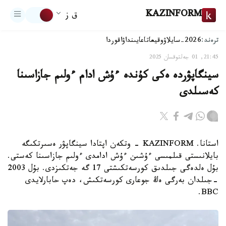
KAZINFORM
ق ز
ترەند:
2026-سايلاۋ
وقيعا
تاعايىنداۋ
اقوردا
21:45, 01 جەلتوقسان 2025
سينگاپۋردە ەكى كۇندە ءۇش ادام ءولىم جازاسىنا
كەسىلدى
استانا. KAZINFORM - وتكەن اپتادا سينگاپۋر ەسىرتكىگە
بايلانىستى قىلمىسى ءۇشىن ءۇش ادامدى ءولىم جازاسىنا كەستى.
بۇل ەلدەگى جىلدىق كورسەتكىشتى 17 گە جەتكىزدى. بۇل 2003
-جىلدان بەرگى ەڭ جوعارى كورسەتكىش، دەپ حابارلايدى
BBC.