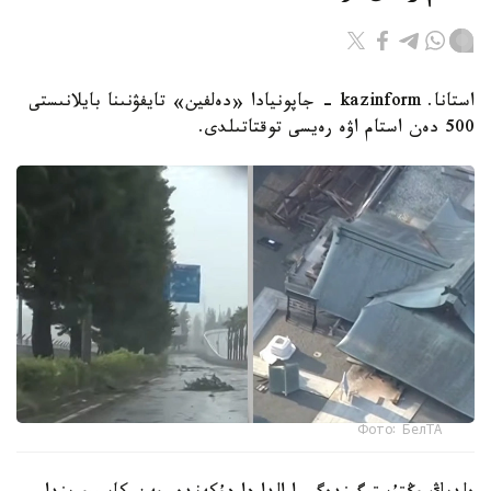
استانا. kazinform - جاپونيادا «دەلفين» تايفۋنىنا بايلانىستى
500 دەن استام اۋە رەيسى توقتاتىلدى.
Фото: БелТА