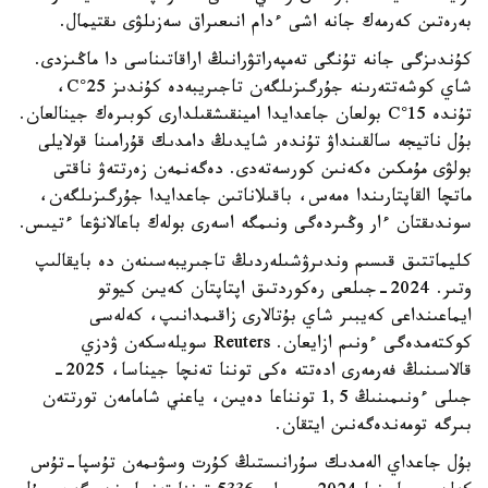
بەرەتىن كەرمەك جانە اشى ءدام انىعىراق سەزىلۋى ىقتيمال.
كۇندىزگى جانە تۇنگى تەمپەراتۋرانىڭ اراقاتىناسى دا ماڭىزدى.
شاي كوشەتتەرىنە جۇرگىزىلگەن تاجىريبەدە كۇندىز 25°C،
تۇندە 15°C بولعان جاعدايدا امينقىشقىلدارى كوبىرەك جينالعان.
بۇل ناتيجە سالقىنداۋ تۇندەر شايدىڭ دامدىك قۇرامىنا قولايلى
بولۋى مۇمكىن ەكەنىن كورسەتەدى. دەگەنمەن زەرتتەۋ ناقتى
ماتچا القاپتارىندا ەمەس، باقىلاناتىن جاعدايدا جۇرگىزىلگەن،
سوندىقتان ءار وڭىردەگى ونىمگە اسەرى بولەك باعالانۋعا ءتيىس.
كليماتتىق قىسىم وندىرۋشىلەردىڭ تاجىريبەسىنەن دە بايقالىپ
وتىر. 2024-جىلعى رەكوردتىق اپتاپتان كەيىن كيوتو
ايماعىنداعى كەيبىر شاي بۇتالارى زاقىمدانىپ، كەلەسى
كوكتەمدەگى ءونىم ازايعان. Reuters سويلەسكەن ۋدزي
قالاسىنىڭ فەرمەرى ادەتتە ەكى توننا تەنچا جيناسا، 2025-
جىلى ءونىمىنىڭ 1,5 تونناعا دەيىن، ياعني شامامەن تورتتەن
بىرگە تومەندەگەنىن ايتقان.
بۇل جاعداي الەمدىك سۇرانىستىڭ كۇرت وسۋىمەن تۇسپا-تۇس