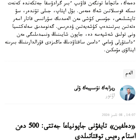
دەمەك، ماتچاعا تونگەن قاۋىپ ءبىر گرادۋسقا جەتكەندە كەنەت
ىسكە قوسىلاتىن شەك ەمەس. بۇل اپتاپ، جىلى تۇندەر، سۋ
تاپشىلىعى، جۇمىس كۇشى مەن الەمدىك سۇرانىس قاتار اسەر
ەتەتىن بىرتىندەپ كۇشەيەتىن ۇدەرىس. گەنومدىق سەلەكتسيا
ونى تولىق شەشپەسە دە، جاپون شايىنىڭ ونىمدىلىگى مەن
ءداستۇرلى ۋمامي ءدامىن ساقتاۋدىڭ ماڭىزدى قۇرالدارىنىڭ بىرىنە
اينالۋى مۇمكىن.
الەم
ريزابەك نۇسىپبەك ۇلى
اۆتور
14:07, 08 تامىز 2026
«دەلفين» تايفۋنى جاپونياعا جەتتى: 500 دەن
استام رەيس توقتاتىلدى