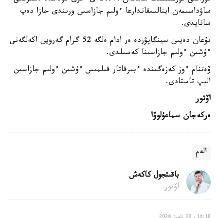
ساۋداسىمەن اينالىسقاندارعا ءولىم جازاسىن ورىندى جازا دەپ
سانايدى.
بۇعان دەيىن سينگاپۋردە ەر ادام ەلگە 52 گرام گەروين اكەلگەنى
ءۇشىن ءولىم جازاسىنا كەسىلدى.
ۆەتنام ءوز كەزەگىندە ءبىرقاتار قىلمىس ءۇشىن ءولىم جازاسىن
الىپ تاستادى.
اۆتور
ەركەجان سماعۇلوۆا
الەم
باقىتجول كاكەش
اۆتور
16:18, 08 تامىز 2026