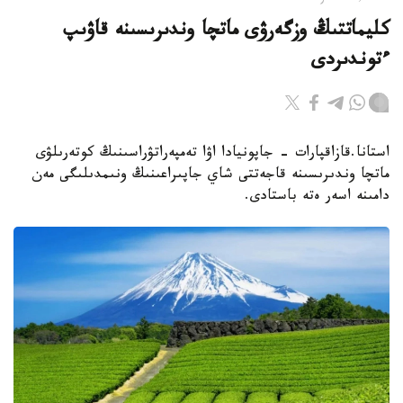
كليماتتىڭ وزگەرۋى ماتچا وندىرىسىنە قاۋىپ
ءتوندىردى
استانا.قازاقپارات - جاپونيادا اۋا تەمپەراتۋراسىنىڭ كوتەرىلۋى
ماتچا وندىرىسىنە قاجەتتى شاي جاپىراعىنىڭ ونىمدىلىگى مەن
دامىنە اسەر ەتە باستادى.