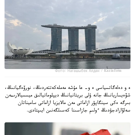
Фото: Нагашыбек Алдан / Kazinform
ە و دەلەگاتسياسى ە و- عا مۇشە مەملەكەتتەردىڭ، نورۆەگيانىڭ،
شۆەيساريانىڭ جانە ۇلى بريتانيانىڭ ديپلوماتيالىق ميسسيالارىمەن
بىرگە ەكى سينگاپۋر ازاماتى مەن مالايزيا ازاماتى ساميناتان
سەلۆارادجۋدىڭ ءولىم جازاسىنا كەسىلگەنىن ايىپتادى.