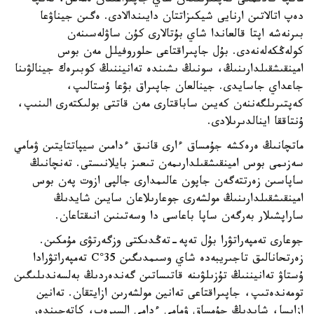
ماتچا كادىمگى كەپتىرىلگەن شاي جاپىراعىنان ەمەس، تەنچا
دەپ اتالاتىن ارنايى شيكىزاتتان دايىندالادى. ەگىن جيناۋعا
بىرنەشە اپتا قالعاندا شاي بۇتالارى كۇن ساۋلەسىنەن
كولەڭكەلەنەدى. بۇل جاپىراقتاعى حلوروفيلل مەن بوس
امينقىشقىلدارىنىڭ، سونىڭ ىشىندە تەانيننىڭ كوبىرەك جينالۋىنا
جاعداي جاسايدى. جينالعان جاپىراق بۋعا ۇستالىپ،
كەپتىرىلگەننەن كەيىن ساباقتارى مەن قاتتى بولىكتەرى الىنىپ،
ۇنتاققا اينالدىرىلادى.
ماتچانىڭ ەرەكشە جۇمساق ءارى قانىق ءدامىن سيپاتتايتىن ۋمامي
سەزىمى بوس امينقىشقىلدارىمەن تىعىز بايلانىستى. تەنچانىڭ
ساپاسىن زەرتتەگەن جاپون عالىمدارى جالپى ازوت پەن بوس
امينقىشقىلدارىنىڭ مولشەرى جوعارىلاعان سايىن شايدىڭ
ساراپشىلار بەرگەن ساپا باعاسى دا وسەتىنىن انىقتاعان.
جوعارى تەمپەراتۋرا بۇل تەپە-تەڭدىكتى وزگەرتۋى مۇمكىن.
زەرتحانالىق تاجىريبەدە شاي وسىمدىگىن 35°C تەمپەراتۋرادا
ۇستاۋ تەانيننىڭ تۇزىلۋىنە قاتىساتىن گەندەردىڭ بەلسەندىلىگىن
تومەندەتىپ، جاپىراقتاعى تەانين مولشەرىن ازايتقان. تەانين
ازايسا، شايدىڭ جۇمساق ۋمامي ءدامى السىرەپ، كاتەحيندەر