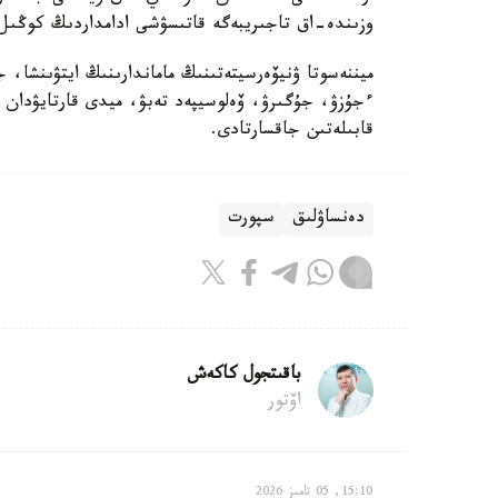
وزىندە-اق تاجىريبەگە قاتىسۋشى ادامداردىڭ كوڭىل كۇيى 20 پايىزعا جاقسارعانى
ميننەسوتا ۋنيۆەرسيتەتىنىڭ ماماندارىنىڭ ايتۋىنشا،
ءجۇزۋ، جۇگىرۋ، ۆەلوسيپەد تەبۋ، ميدى قارتايۋدان سا
قابىلەتىن جاقسارتادى.
دەنساۋلىق
سپورت
باقىتجول كاكەش
اۆتور
15:10, 05 تامىز 2026