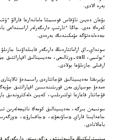
بەرە الادى.
بۇعان دەيىن ناۋقاس قوسىمشا ماماندارعا قارالۋ ءۇش
كەرەك ەدى. جاڭا ءتارتىپ دارىگەرلەر اراسىنداعى با
جەدەلدەتۋگە مۇمكىندىك بەرەدى.
سونداي-اق ازاماتتاردىڭ دارىگەر قابىلداۋىنا جازىلۋ 
ءبولىمى، call-ورتالىعى، مەديسينالىق اقپار
ارقىلى جازىلۋعا بولادى.
بۇيرىقتا مەديسينالىق قۇجاتتاردى راسىمدەۋ تالاپتارى
ەمدەۋ جوسپارى مەن قورىتىندىسىن اقپاراتتىق جۇيەگە
قۇجاتتار قاعازعا تولتىرىلىپ، كەيىن ەلەكتروندىق باز
سونىمەن بىرگە، مەديسينالىق كومەك ناتيجەلەرىن تىر
جاعدايىنا قاراي «ساۋىعۋ»، «جاقسارۋ»، «وزگەرىسس
باعالانادى.
مينيسترلىكتىڭ مالىمەتىنشە، وزگەرىستەر دارىگەرگە ق