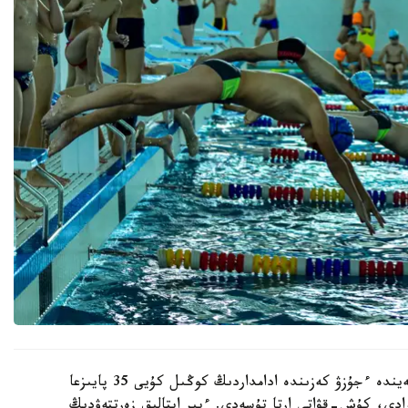
مامانداردىڭ ءتورت اپتالىق زەرتتەۋى بارىسىندا باسسەيندە ءجۇزۋ كەزىندە ادامداردىڭ كوڭىل كۇيى 35 پايىزعا
رادى، كۇش-قۋاتى ارتا تۇسەدى. ءبىر اپتالىق زەرتتەۋدىڭ