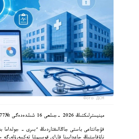
Фото: ДСМ
مينيسترلىكتىڭ 2026 -جىلعى 16 شىلدەدەگى №77 بۇيرىعى 3 تامىزدا كۇشىنە ەندى.
قۇجاتتاعى باستى جاڭالىقتاردىڭ ءبىرى - جولداما بە
ناۋقاستىڭ جاعدايىنا قاراي قوسىمشا تەكسەرۋلەرگە ج