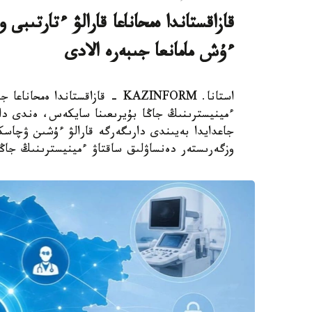
قازاقستاندا ەمحاناعا قارالۋ ءتارتىب
ءۇش مامانعا جىبەرە الادى
استانا. KAZINFORM - قازاقستاند
ءمينيسترىنىڭ جاڭا بۇيرىعىنا سايكەس، ەندى دار
جاعدايدا بەيىندى دارىگەرگە قارالۋ ءۇشىن ۋچاس
وزگەرىستەر دەنساۋلىق ساقتاۋ ءمينيسترىنىڭ جاڭا