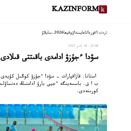
KAZINFORM
ترەند:
اقوردا
تاعايىنداۋ
وقيعا
2026-سايلاۋ
22:08, 18 تامىز 2025
سۋدا ءجۇزۋ ادامدى باقىتتى قىلادى
استانا. قازاقپارات - سۋدا ءجۇزۋ كوڭىل كۇيدى
ب ا ق. باسسەينگە ءجيى بارۋ ادامنىڭ دەنساۋلىعى
كورىنەدى.