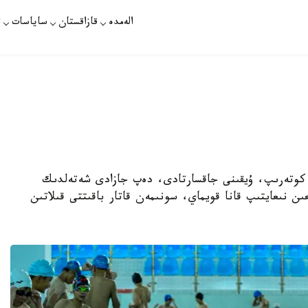
الەمدە
قازاقستان
ساياسات
ت
 كوتەرىپ، ۇيقىنى جاقسارتادى، دەپ جازادى شەتەلدىك
ن نىعايتىپ قانا قويماي، سونىمەن قاتار باقىتتى قىلاتىن