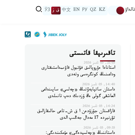
الداۋ
KZ
QZ
РУ
EN
中文
ق ز
ЎЗ
تاقىرىپقا قاتىستى
22:05, 05 تامىز 2026
استانادا ەۋروپالىق فۋتبول قاۋىمداستىقتارى
وداعىنىڭ كونگرەسى وتەدى
14:40, 05 تامىز 2026
داستان ساتپايەۆتىڭ «چەلسي» ساپىنداعى
العاشقى گولى ەڭ ۇزدىك دەپ تانىلدى
14:24, 05 تامىز 2026
قازاقستان جۇزۋدەن ا ق ش-تاعى حالىقارالىق
تۋرنيردە 17 مەدال جەڭىپ الدى
09:55, 05 تامىز 2026
داستاننىڭ «چەلسيدەگى» مۇمكىندىگى: