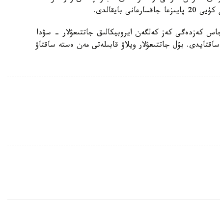
 بايقالدى.
 جاس كەزدەگى كەز كەلگەن ايروبيكالىق جاتتىعۋلار - سۋدا
قتايدى. بۇل جاتتىعۋلار ويلاۋ قابىلەتى مەن ەستە ساقتاۋ