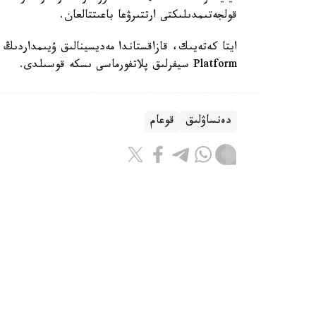
قولجەتىمدىلىكتى ارتتىرۋعا باعىتتالعان.
Platform سيفرلىق پلاتفورماسى ىسكە قوسىلدى.
دەنساۋلىق
قوعام
باقىتجول كاكەش
اۆتور
17:44, 04 تامىز 2026