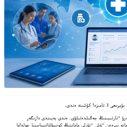
رۋ ءتارتىبىنىڭ جەڭىلدەتىلۋى. ەندى بەيىندى دارىگەر
انە بىردەن ءۇش ءتۇرلى ماماننىڭ كونسۋلتاتسياسىنا جولداما