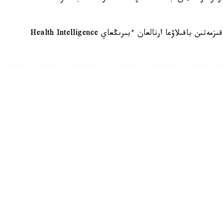
ايتا كەتەيىك، قازاقستاندا مەديسينالىق ۇيىمداردىڭ قىزمەتىن باقىلاۋعا ارنالعان ءبىرىڭعاي Health Intelligence