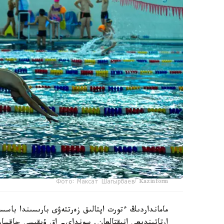
Фото: Максат Шагырбаев/ Kazinform
ارتاتىندىعى انىقتالعان. سونداي- اق ۇيقىسى جاقسا