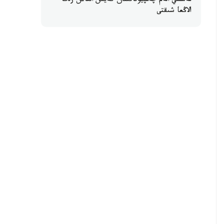
مەسسي الەم چەمپيوناتىنان كەيىن العاش رەت
الاڭعا شىقتى