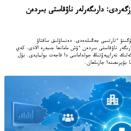
ى وزگەردى: دارىگەرلەر ناۋقاستى بىردەن
ا ەمحاناعا جۇگىنۋ ءتارتىبى جەڭىلدەدى. دەنساۋلىق ساقتاۋ
ىگەر ناۋقاستى بىردەن ءۇش مامانعا جىبەرە الادى. كەي
كەلىك تەراپيەۆتىڭ جولداماسى دا قاجەت بولمايدى. بۇل
 بۇيرىعىندا جازىلعان.