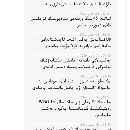
قازاقستاندىق تالانتتىڭ باستى قارۋى نە
22:04, 04 تامىز 2026
الماتىدا 45 مىڭ ورىندىق ستاديوننىڭ قۇرىلىسى
قالاي ءجۇرىپ جاتىر
10:08, 04 تامىز 2026
قازاقستاندىق جەڭىل اتلەت تاجىكستانداعى
حالىقارالىق مارافوندا قولا جۇلدە يەلەندى
09:55, 04 تامىز 2026
چەلسيدەگى باسەكە: داستان ساتبايەۆتىڭ
نەگىزگى قارسىلاستارىنىڭ ەسىمى اتالدى
18:30, 03 تامىز 2026
«كانەلو الدە شيراز... شايناماي جۇتامىن»:
جانىبەك ءالىمحان ۇلى باتىل مالىمدەمە جاسادى
12:54, 03 تامىز 2026
جانىبەك ءالىمحان ۇلى جاڭا سالماقتا WBO
رەيتينگىنىڭ 2-ساتىسىنا جەكپە-جەكسىز
جايعاستى
11:38, 03 تامىز 2026