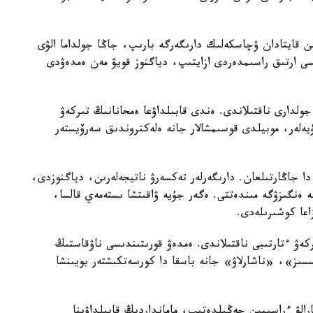
ىن قايتادان ۋچاسكەلىك دارىگەرگە بارىپ، جاڭا جولداما الۋى
سى ارتىق راسىمدەردى ازايتىپ، دياگنوز قويۋ مەن ەمدەۋدى
جولدارى ناقتىلاندى. ەندى قابىلداۋعا ەمحانانىڭ تىركەۋ
اتتىق جۇيەلەر، موبيلدى قوسىمشالار جانە ەلەكتروندىق سەرۆيستەر
 دا جاڭارتىلعان. دارىگەرلەر تەكسەرۋ ناتيجەلەرىن، دياگنوزدى،
 ەنگىزۋگە مىندەتتى. ەگەر جۇيە ۋاقىتشا ىستەمەي قالسا،
اعا كوشىرىلەدى.
كەۋ ءتارتىبى ناقتىلاندى. ەمدەۋ قورىتىندىسى ناۋقاستىڭ
ىز»، «ناشارلاۋ» جانە باسقا دا كورسەتكىشتەر بويىنشا
ارالۋ ءراسىمىن جەڭىلدەتىپ، مامانداردىڭ قابىلداۋىنا