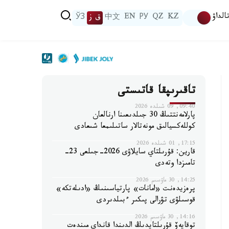
الداۋ
KZ
QZ
РУ
EN
中文
ق ز
ЎЗ
تاقىرىپقا قاتىستى
09:40, 09 شىلدە 2026
پارلامەنتتىڭ 30 جىلدىعىنا ارنالعان
كوللەكسيالىق مونەتالار ساتىلىمعا شىعادى
17:15, 01 شىلدە 2026
قارين: قۇرىلتاي سايلاۋى 2026-جىلعى 23-
تامىزدا وتەدى
14:25, 30 ماۋسىم 2026
پرەزيدەنت «امانات» پارتياسىنىڭ «ادىلەتكە»
قوسىلۋى تۋرالى پىكىر ءبىلدىردى
14:16, 30 ماۋسىم 2026
توقايەۆ قۇرىلتايدىڭ الدىندا قانداي مىندەت