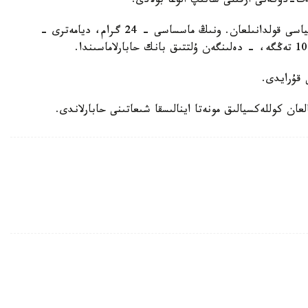
- مونەتانى دايىنداۋ بارىسىندا التىن جالاتۋ تەحنولوگياسى قولدانىلعان. ونىڭ ماسساسى - 24 گرام، ديامەترى -
عان كوللەكسيالىق مونەتا اينالىسقا شىعاتىنى حابارلاندى.