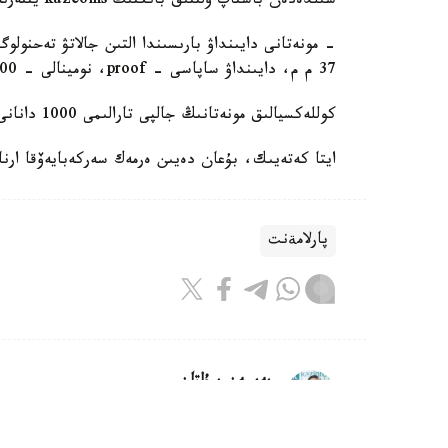
شىلدەدەن باستاپ ۇلتتىق بانكتىڭ kazcoins ينتەرنەت-دۇكەنى ارقىلى ساتىپ الۋعا بولادى.
37 م م، دايىنداۋ ساپاسى – proof، نومينالى - 1000 تەڭگە، - دەلىنگەن ۇلتتىق بانك حابارلاماسىندا.
كوللەكسيالىق مونەتانىڭ جالپى تارالىمى 1000 دانانى قۇرايدى.
ايتا كەتەيىك، بۇعان دەيىن ەرمەك سەركەبايەۆقا ارنال
پارلامةنت
بەيسەن سۇلتان
اۆتور