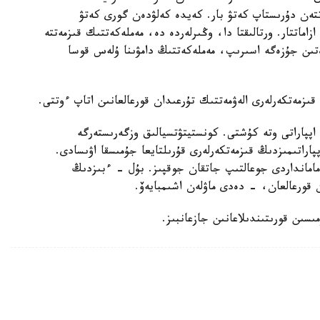
تتەن دۇرىستاپ كەتۋ بار. كەيدە كەلۋدەن گورى كەتۋ
اماتتار. ورتالىقتا دا، وڭىرلەردە دە، مەملەكەتتىك قىزمەتتە
ەۋەتىن جۇزەگە اسىرىپ، مەملەكەتتىڭ دامۋىنا ۇلەس قوسا
قىزمەتكەرلەرى الەۋمەتتىك تۇرعىدان قورعالعانىن اتاپ ءوتتى.
اپپاراتى وتە كۇشتى. كونستيتۋتسيالىق وزگەرىستەرگە
راتىمىزدىڭ قىزمەتكەرلەرى قۇرىلتايعا جۇمىسقا اۋىسادى.
مامانداردى جوعالتىپ جاتقان جوقپىز. بۇل - ءبىزدىڭ
ن قورعالعان، - دەدى ماۋلەن اشىمبايەۆ.
سىن قورىتىندىلاعانىن جازعانبىز.