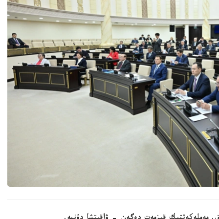
. مەملەكەتتىك قىزمەت دەگەن - ۋاقىتشا دۇنيە.