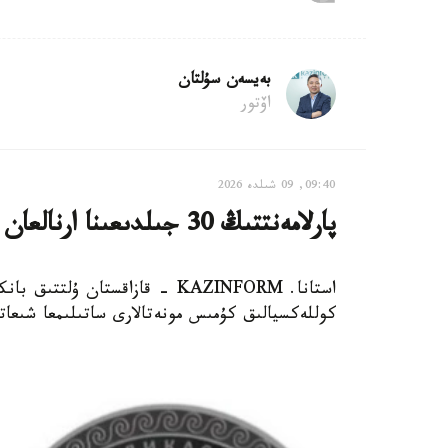
بەيسەن سۇلتان
اۆتور
09:40, 09 شىلدە 2026
پارلامەنتتىڭ 30 جىلدىعىنا ارنالعان كوللەكسيالىق مونەتالار ساتىلىمعا شىعادى
كوللەكسيالىق كۇمىس مونەتالارى ساتىلىمعا شىعاتى