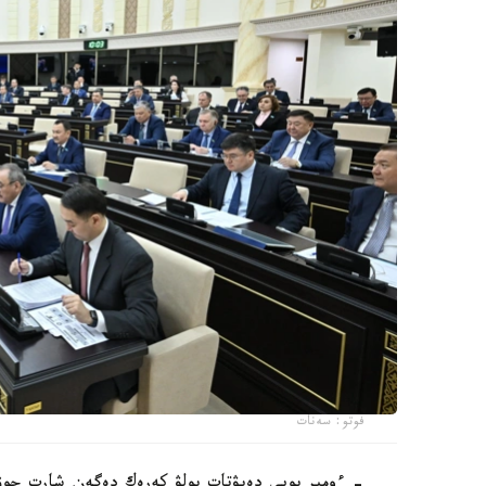
فوتو: سەنات
- ءومىر بويى دەپۋتات بولۋ كەرەك دەگەن شارت جوق