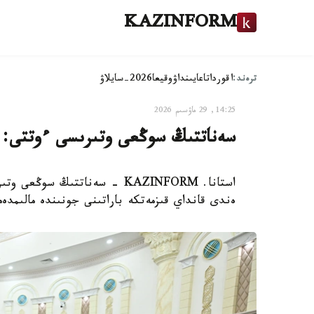
KAZINFORM
ترەند:
اقوردا
تاعايىنداۋ
وقيعا
2026-سايلاۋ
14:25, 29 ماۋسىم 2026
سەناتتىڭ سوڭعى وتىرىسى ءوتتى: دە
استانا. KAZINFORM - سەناتتىڭ 
ەندى قانداي قىزمەتكە باراتىنى جونىندە مالىمدە