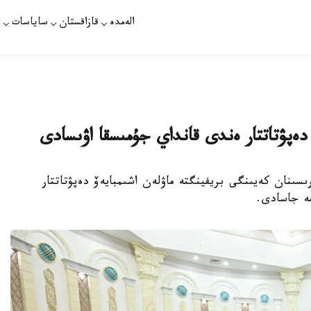
الەمدە
قازاقستان
ساياسات
ت
پۋتاتتار ەندى قانداي جۇمىسقا اۋىسادى
سوڭعى وتىرىسىنان كەيىنگى بريفينگتە ماۋلەن اشىمبايەۆ دەپۋتاتتار
مە جاسادى.