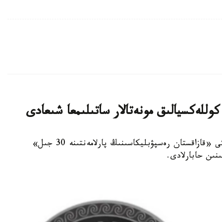
استانا. KAZINFORM - قازاقستان ۇلتتىق بانكى «قازاقستان رەسپۋبليكاسىنىڭ پارلامەنتىنە 30 جىل»
نىن حابارلادى.