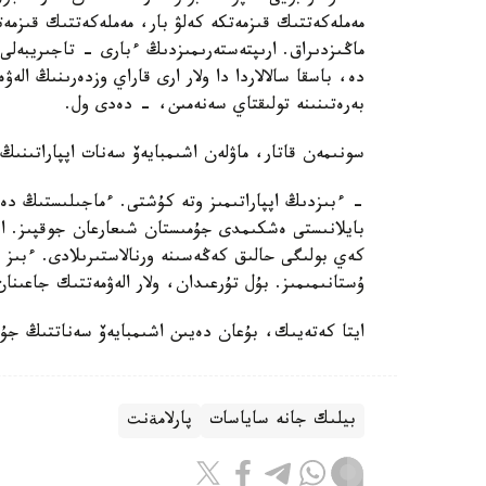
مەملەكەتتىك قىزمەتكە كەلۋ بار، مەملەكەتتىك قىزمە
ماڭىزدىراق. ارىپتەستەرىمىزدىڭ ءبارى - تاجىريبەلى از
دە، باسقا سالالاردا دا ولار ارى قاراي وزدەرىنىڭ ال
بەرەتىنىنە تولىقتاي سەنەمىن، - دەدى ول.
سونىمەن قاتار، ماۋلەن اشىمبايەۆ سەنات اپپاراتىنىڭ 
- ءبىزدىڭ اپپاراتىمىز وتە كۇشتى. ءماجىلىستىڭ دە 
بايلانىستى ەشكىمدى جۇمىستان شىعارعان جوقپىز. اپپا
كەي بولىگى حالىق كەڭەسىنە ورنالاستىرىلادى. ءبىز 
ۇستانىمىمىز. بۇل تۇرعىدان، ولار الەۋمەتتىك جاعىنا
ايتا كەتەيىك، بۇعان دەيىن اشىمبايەۆ سەناتتىڭ جۇمى
بيلىك جانە ساياسات
پارلامةنت