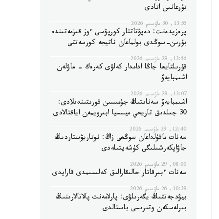
تۇرعانىن اتادى
13:55, 30 ماۋسىم 2026
پرەزيدەنت: دەپۋتاتتار كورپۋسى ءوز قىزمەتىندە
بۇرىن-سوڭدى بولماعان ناتيجە كورسەتتى
13:56, 29 ماۋسىم 2026
قۇرىلتايعا جاڭا ادامدار كەلۋى كەرەك - ماۋلەن
اشىمبايەۆ
13:07, 29 ماۋسىم 2026
اشىمبايەۆ سەناتتىڭ جۇمىسىن قورىتىندىلادى:
30 جىلدىق تاريحي ميسسيا ابىرويمەن اياقتالادى
12:40, 29 ماۋسىم 2026
سەنات ماقۇلداعان سوڭعى زاڭ: نوتاريۋستاردىڭ
جاۋاپكەرشىلىگى كۇشەيتىلەدى
08:00, 29 ماۋسىم 2026
سەنات ءبىرقاتار حالىقارالىق كەلىسىمدى قارايدى
10:39, 26 ماۋسىم 2026
بيۋدجەتتىڭ يگەرىلۋى: پارلامەنت پالاتالارىنىڭ
بىرلەسكەن وتىرىسى باستالدى