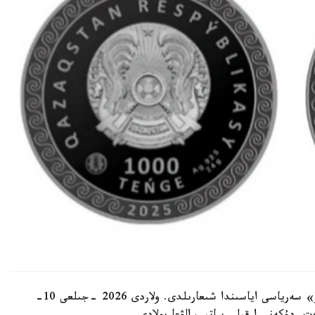
مونەتالار «ەستە قالاتىن وقيعالار مەن ءبىرتۋار ادامدار» سەرياسى اياسىندا شىعارىلدى. ولاردى 2026 -جىلعى 10-