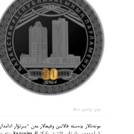
فوتو: ۇلتتىق بانك