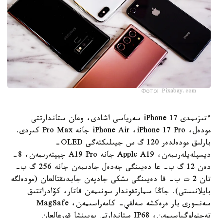
Фото: Pixabay.com
ءتىزىمدى iPhone 17 سەرياسى اشادى، وعان ستاندارتتى
مودەل، iPhone Air ،iPhone 17 Pro جانە Pro Max كىردى.
بارلىق مودەلدەر 120 گ س جيىلىكتەگى OLED-
ديسپلەيلەرىمەن، Apple A19 جانە A19 Pro چيپتەرىمەن، 8-
دەن 12 گ ب- عا دەيىنگى جەدەل جادىمەن جانە 256 گ ب-
تان 2 ت ب- قا دەيىنگى ىشكى جادپەن جابدىقتالعان (مودەلگە
بايلانىستى). جاڭا سمارتفوندار سونىمەن قاتار، كۆادراتتىق
سەنسورى بار ەرەكشە سەلفي- كامەراسىمەن، MagSafe
تەحنولوگياسىمەن، IP68 ستاندارتى بويىنشا قورعالعان