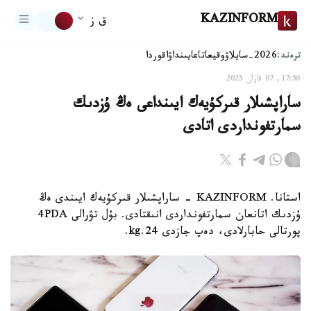
KAZINFORM
ق ز
ترەند:
2026-سايلاۋ
وقيعا
تاعايىنداۋ
اقوردا
17:56, 07 قازان 2025
ساراپشىلار قىركۇيەك ايىنداعى ەڭ ۇزدىك
سمارتفونداردى اتادى
استانا. KAZINFORM - ساراپشىلار قىركۇيەك ايىندى ەڭ
ۇزدىك اتانعان سمارتفونداردى انىقتادى. بۇل تۋرالى 4PDA
پورتالى حابارلادى، دەپ جازدى kg.24.