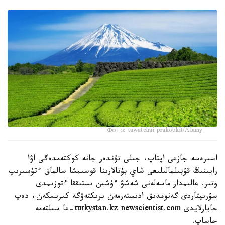
Фото: tawatchai prakobkit/Alamy
اسىرەسە جازعى اپتاپ، جىلى تۇندەر جانە كوكتەمدەگى اۋا
رايىنىڭ قۇبىلمالىلىعى شاي بۇتالارىنا قوسىمشا سالماق ءتۇسىرىپ
وتىر. عالىمدار ماسەلەنى شەشۋ ءۇشىن ىستىققا ءتوزىمدى
سۇرىپتاردى گەنومدىق ادىستەرمەن ىرىكتەۋگە كىرىسكەن، دەپ
حابارلايدى turkystan.kz newscientist.com-عا سىلتەمە
جاساپ.