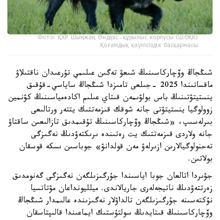
Фото: ҚХР Шыңжаң Өндіріс-құрылыс корпусы (ШӨҚК)
Қоғамдық қауіпсіздік басқармасы
شىڭجاڭ وۆچاركاسىنىڭ شىعۋ تەگىن عىلىمي تۇرعىدان ناقتىلاۋ
ماقساتىندا 2025 -جىلعى تامىزدا شىڭجاڭ ساياسي-قۇقىق
ينستيتۋتىنىڭ باس بولۋىمەن قىتاي عىلىم اكادەمياسىنىڭ كۋنمين
زوولوگيا ينستيتۋتى جانە شوقك قىزمەتتىك يتتەر ورتالىعى
بىرلەسىپ، «شىڭجاڭ وۆچاركاسىنىڭ تۇقىمدىق تازالىعىن ساقتاۋ
جانە ولاردى قىزمەتتىك يت رەتىندە ىرىكتەۋدىڭ نەگىزگى
تەحنولوگيالارىن ازىرلەۋ مەن قولدانۋ» جوباسىن ىسكە قوسقان
بولاتىن.
جۋىردا اتالعان جوبا اياسىندا جۇرگىزىلگەن نەگىزگى گەنومدىق
زەرتتەۋدىڭ ناتيجەلەرى جاريالاندى. ميلليونداعان مۋتاتسيا
نۇكتەسىنە جۇرگىزىلگەن تالداۋلار نەگىزىندە عالىمدار شىڭجاڭ
وۆچاركاسىنىڭ قىتايدىڭ سولتۇستىك ايماعىندا قالىپتاسقان