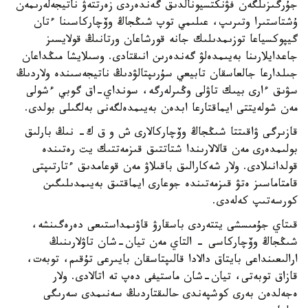
جۇرگىزىلگەن فۋنكتسيونالدىق گەندەردى زەرتتەۋ ناتيجەلەرىمەن
ۇشتاستىرا وتىرىپ، عىلىمي توپ شىڭجاڭ وۆچاركاسىنا ءتان
گيپوكسياعا توزىمدىلىك جانە قورشاعان ورتانىڭ قولايسىز
جاعدايلارىنا بەيىمدەلۋ گەندەرىن انىقتادى. وسىلايشا مىڭداعان
جىلدارعا جالعاسقان تابيعي سۇرىپتالۋدىڭ ناتيجەسىندە ولاردىڭ
سۋىق ءارى بيىك تاۋلى وڭىرلەرگە، سونداي-اق گوبي ءشولى
مەن شولەيتتى ايماقتارعا ابدەن بەيىمدەلگەنى بەلگىلى بولدى.
قازىرگى ۋاقىتتا شىڭجاڭ وۆچاركالارى ش و ق ك- نىڭ بارلىق
بولىمدەرى مەن قالالارىندا شتاتتىق قىزمەتتىك يت رەتىندە
قولدانىلادى. ولار شەكارالىق باقىلاۋ مەن قوعامدىق ءتارتىپتى
قامتاماسىز ەتۋ قىزمەتىندە جوعارى ايماقتىق بەيىمدىلىگىن
كورسەتىپ كەلەدى.
قىتاي جۇمىسشى يتتەردى باسقارۋ قاۋىمداستىعى دەرەگىنشە،
شىڭجاڭ وۆچاركاسى - التاي مەن تيان-شان تاۋلارىنىڭ
ارالىعىنداعى بايتاق دالادا قالىپتاسقان بايىرعى تۇقىم، توبەت،
قازاق توبەتى، تيان-شان ماستيفى دەپ تە اتالادى. ولار
ەجەلدەن بەرى كوشپەندى حالىقتاردىڭ سەنىمدى سەرىگى