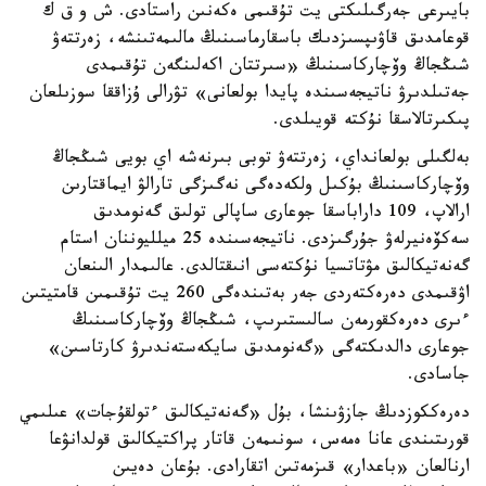
بايىرعى جەرگىلىكتى يت تۇقىمى ەكەنىن راستادى. ش و ق ك
قوعامدىق قاۋىپسىزدىك باسقارماسىنىڭ مالىمەتىنشە، زەرتتەۋ
شىڭجاڭ وۆچاركاسىنىڭ «سىرتتان اكەلىنگەن تۇقىمدى
جەتىلدىرۋ ناتيجەسىندە پايدا بولعانى» تۋرالى ۇزاققا سوزىلعان
پىكىرتالاسقا نۇكتە قويىلدى.
بەلگىلى بولعانداي، زەرتتەۋ توبى بىرنەشە اي بويى شىڭجاڭ
وۆچاركاسىنىڭ بۇكىل ولكەدەگى نەگىزگى تارالۋ ايماقتارىن
ارالاپ، 109 داراباسقا جوعارى ساپالى تولىق گەنومدىق
سەكۆەنيرلەۋ جۇرگىزدى. ناتيجەسىندە 25 ميلليوننان استام
گەنەتيكالىق مۋتاتسيا نۇكتەسى انىقتالدى. عالىمدار الىنعان
اۋقىمدى دەرەكتەردى جەر بەتىندەگى 260 يت تۇقىمىن قامتيتىن
ءىرى دەرەكقورمەن سالىستىرىپ، شىڭجاڭ وۆچاركاسىنىڭ
جوعارى دالدىكتەگى «گەنومدىق سايكەستەندىرۋ كارتاسىن»
جاسادى.
دەرەككوزدىڭ جازۋىنشا، بۇل «گەنەتيكالىق ءتولقۇجات» عىلىمي
قورىتىندى عانا ەمەس، سونىمەن قاتار پراكتيكالىق قولدانۋعا
ارنالعان «باعدار» قىزمەتىن اتقارادى. بۇعان دەيىن