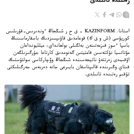
رەتىندە تانىلدى
استانا. KAZINFORM – ق ح ر شىڭجاڭ ءوندىرىس-قۇرىلىس
كورپۋسى (ش و ق ك) قوعامدىق قاۋىپسىزدىك باسقارماسىنىڭ
باسپا ءسوز قىزمەتىنەن بەلگىلى بولعانداي، ميلليونداعان
مۋتاتسيا نۇكتەسىن قامتيتىن گەنومدىق كارتاعا جۇرگىزىلگەن
اۋقىمدى زەرتتەۋ ناتيجەسىندە شىڭجاڭ وۆچاركاسى سولتۇستىك
قىتاي وڭىرىندە قالىپتاسقان بايىرعى جانە دەربەس جەرگىلىكتى
تۇقىم رەتىندە تانىلدى.