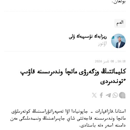
بولعان.
الەم
ريزابەك نۇسىپبەك ۇلى
اۆتور
16:18, 08 تامىز 2026
كليماتتىڭ وزگەرۋى ماتچا وندىرىسىنە قاۋىپ
ءتوندىردى
استانا.قازاقپارات - جاپونيادا اۋا تەمپەراتۋراسىنىڭ كوتەرىلۋى
ماتچا وندىرىسىنە قاجەتتى شاي جاپىراعىنىڭ ونىمدىلىگى مەن
دامىنە اسەر ەتە باستادى.