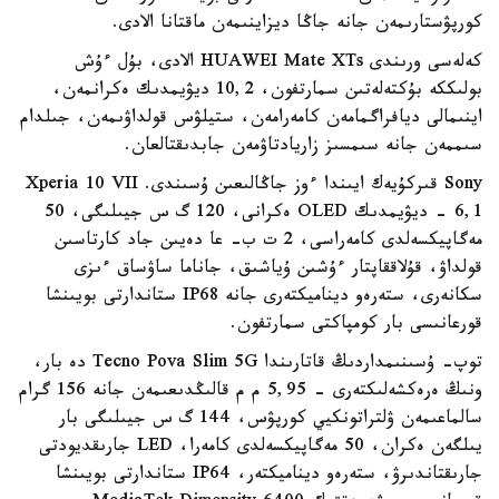
كورپۋستارىمەن جانە جاڭا ديزاينىمەن ماقتانا الادى.
كەلەسى ورىندى HUAWEI Mate XTs الادى، بۇل ءۇش
بولىككە بۇكتەلەتىن سمارتفون، 10,2 ديۋيمدىك ەكرانمەن،
اينىمالى ديافراگمامەن كامەرامەن، ستيلۋس قولداۋىمەن، جىلدام
سىممەن جانە سىمسىز زاريادتاۋمەن جابدىقتالعان.
Sony قىركۇيەك ايىندا ءوز جاڭالىعىن ۇسىندى. Xperia 10 VII
- 6,1 ديۋيمدىك OLED ەكرانى، 120 گ س جيىلىگى، 50
مەگاپيكسەلدى كامەراسى، 2 ت ب- عا دەيىن جاد كارتاسىن
قولداۋ، قۇلاققاپتار ءۇشىن ۇياشىق، جاناما ساۋساق ءىزى
سكانەرى، ستەرەو ديناميكتەرى جانە IP68 ستاندارتى بويىنشا
قورعانىسى بار كومپاكتى سمارتفون.
توپ- ۇسىنىمداردىڭ قاتارىندا Tecno Pova Slim 5G دە بار،
ونىڭ ەرەكشەلىكتەرى - 5,95 م م قالىڭدىعىمەن جانە 156 گرام
سالماعىمەن ۋلتراتونكيي كورپۋس، 144 گ س جيىلىگى بار
يىلگەن ەكران، 50 مەگاپيكسەلدى كامەرا، LED جارىقديودتى
جارىقتاندىرۋ، ستەرەو ديناميكتەر، IP64 ستاندارتى بويىنشا