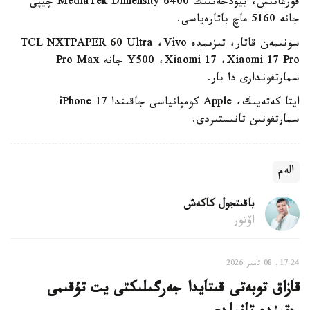
قورعانىس، بيۋدجەتتىك MediaTek Dimensity 6400 چيپى
جانە 5160 ماچ باتارەياسى.
سونىمەن قاتار، تىزىمدە TCL NXTPAPER 60 Ultra ،Vivo
Y500 ،Xiaomi 17 ،Xiaomi 17 Pro جانە Pro Max
سمارتفوندارى دا بار.
ايتا كەتەيىك، Apple كومپانياسى جاقىندا iPhone 17
سمارتفونىن تانىستىردى.
الەم
باقىتجول كاكەش
اۆتور
17:24, 08 تامىز 2026
قازاق توبەتى قىتايدا جەرگىلىكتى يت تۇقىمى