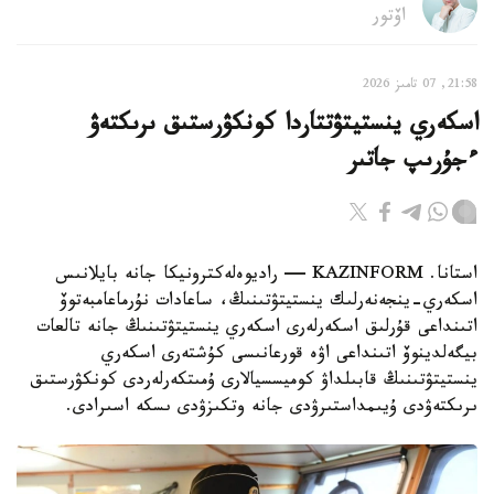
اۆتور
21:58, 07 تامىز 2026
اسكەري ينستيتۋتتاردا كونكۋرستىق ىرىكتەۋ
ءجۇرىپ جاتىر
استانا. KAZINFORM — راديوەلەكترونيكا جانە بايلانىس
اسكەري-ينجەنەرلىك ينستيتۋتىنىڭ، ساعادات نۇرماعامبەتوۆ
اتىنداعى قۇرلىق اسكەرلەرى اسكەري ينستيتۋتىنىڭ جانە تالعات
بيگەلدينوۆ اتىنداعى اۋە قورعانىسى كۇشتەرى اسكەري
ينستيتۋتىنىڭ قابىلداۋ كوميسسيالارى ۇمىتكەرلەردى كونكۋرستىق
ىرىكتەۋدى ۇيىمداستىرۋدى جانە وتكىزۋدى ىسكە اسىرادى.