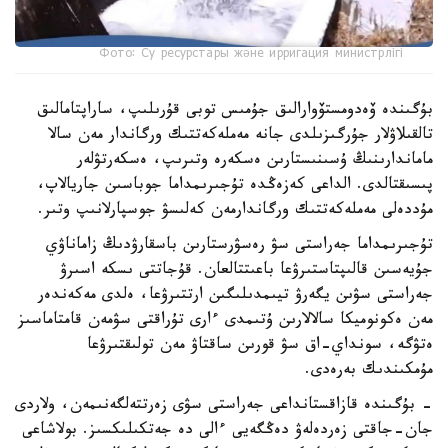
Фото: Су ресурстары және ирригация министрлігі
بۇگىندە ۆەدومستۆوارالىق جۇمىس توبى قۇرىلىپ، ساراپتامالىق
تالقىلاۋلار جۇرگىزىلدى جانە مەملەكەتتىك ورگاندار مەن سالا
ماماندارىنىڭ ۇسىنىستارىن ەسكەرە وتىرىپ، ەسكەرتۋلەر
پىسىقتالدى. الداعى كەزەڭدە تۇجىرىمداما جوباسىن جاريالاپ،
مۇددەلى مەملەكەتتىك ورگاندارمەن كەلىسۋ جوسپارلانىپ وتىر.
تۇجىرىمداما جەراستى سۋ رەسۋرستارىن باسقارۋدىڭ زاماناۋي
جۇيەسىن قالىپتاستىرۋعا باعىتتالعان. قۇجاتتى ىسكە اسىرۋ
جەراستى سۋىن يگەرۋ تيىمدىلىگىن ارتتىرۋعا، ەلدى مەكەندەر
مەن ەكونوميكا سالالارىن ۇتىمدى ءارى تۇراقتى سۋمەن قامتاماسىز
ەتۋگە، سونداي-اق سۋ قورىن ساقتاۋ مەن تولىقتىرۋعا
مۇمكىندىك بەرەدى.
- بۇگىندە قازاقستانداعى جەراستى سۋى زەرتتەلگەنىمەن، ولاردى
جان-جاقتى زەردەلەۋ دەڭگەيى ءالى دە جەتكىلىكسىز. بولاشاعى