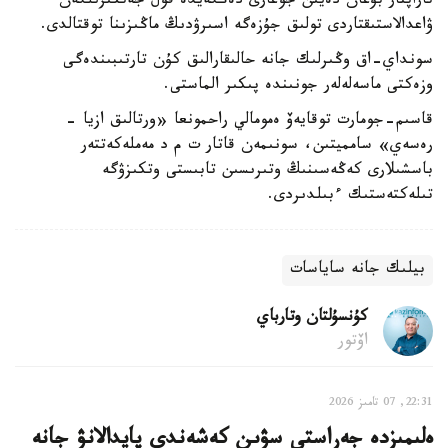
تاراپتار بۇعان دەيىن جوعارى دەڭگەيدە قول جەتكىزىلگەن
ۋاعدالاستىقتاردى تولىق جۇزەگە اسىرۋدىڭ ماڭىزىنا توقتالدى.
سونداي-اق وڭىرلىك جانە حالىقارالىق كۇن تارتىبىندەگى
وزەكتى ماسەلەلەر جونىندە پىكىر الماستى.
قاسىم-جومارت توقايەۆ ەمومالي راحمونعا «ورتالىق ازيا -
رەسەي» سامميتىن، سونىمەن قاتار ت م د مەملەكەتتەر
باسشىلارى كەڭەسىنىڭ وتىرىسىن تابىستى وتكىزۋگە
تىلەكتەستىك ءبىلدىردى.
بيلىك جانە ساياسات
كۇنسۇلتان وتارباي
اۆتور
22:31, 07 تامىز 2026
ەلىمىزدە جەراستى سۋىن كەشەندى پايدالانۋ جانە