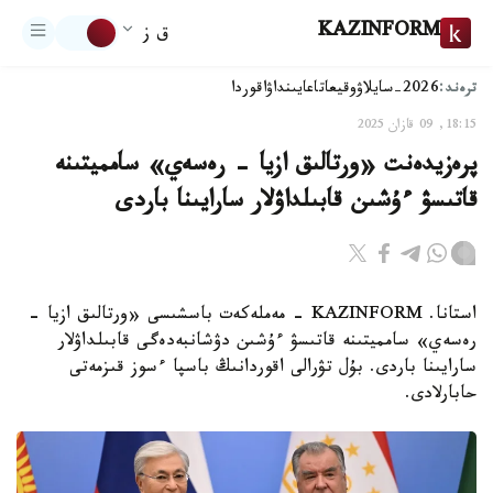
KAZINFORM
ق ز
ترەند:
2026-سايلاۋ
وقيعا
تاعايىنداۋ
اقوردا
18:15, 09 قازان 2025
پرەزيدەنت «ورتالىق ازيا - رەسەي» سامميتىنە
قاتىسۋ ءۇشىن قابىلداۋلار سارايىنا باردى
استانا. KAZINFORM - مەملەكەت باسشىسى «ورتالىق ازيا -
رەسەي» سامميتىنە قاتىسۋ ءۇشىن دۋشانبەدەگى قابىلداۋلار
سارايىنا باردى. بۇل تۋرالى اقوردانىڭ باسپا ءسوز قىزمەتى
حابارلادى.