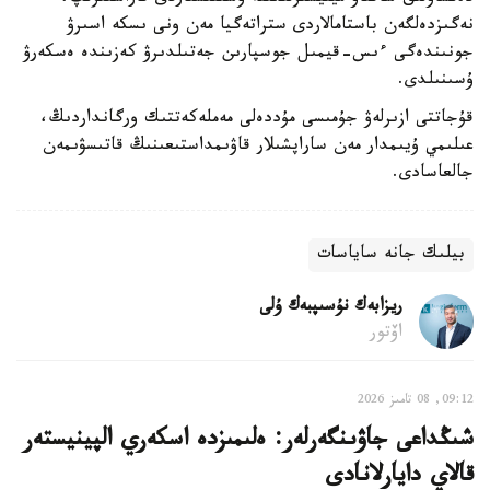
نەگىزدەلگەن باستامالاردى ستراتەگيا مەن ونى ىسكە اسىرۋ
جونىندەگى ءىس-قيمىل جوسپارىن جەتىلدىرۋ كەزىندە ەسكەرۋ
ۇسىنىلدى.
قۇجاتتى ازىرلەۋ جۇمىسى مۇددەلى مەملەكەتتىك ورگانداردىڭ،
عىلىمي ۇيىمدار مەن ساراپشىلار قاۋىمداستىعىنىڭ قاتىسۋىمەن
جالعاسادى.
بيلىك جانە ساياسات
ريزابەك نۇسىپبەك ۇلى
اۆتور
09:12, 08 تامىز 2026
شىڭداعى جاۋىنگەرلەر: ەلىمىزدە اسكەري الپينيستەر
قالاي دايارلانادى