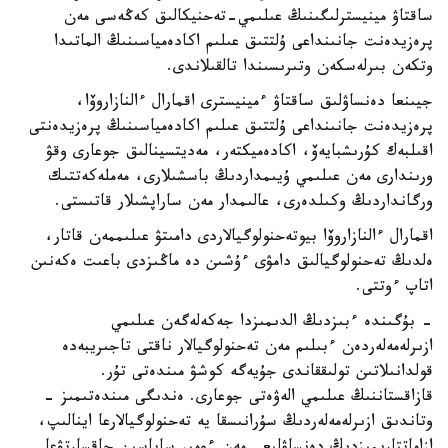
ساقتاۋ مينيسترلىگىنىڭ عىلىمي-تەحنيكالىق كەڭەسى مەن
پرەزيدەنت جانىنداعى ۇلتتىق عىلىم اكادەمياسىنىڭ الماتىدا
وتكەن بىرلەسكەن وتىرىسىندا تالقىلاندى.
جيىنعا دەنساۋلىق ساقتاۋ ءمينيسترى اقمارال ءالنازاروۆا،
پرەزيدەنت جانىنداعى ۇلتتىق عىلىم اكادەمياسىنىڭ پرەزيدەنتى
اقىلبەك كۇرىشبايەۆ، اكادەميكتەر، مەديتسينالىق جوعارى وقۋ
ورىندارى مەن عىلىمي ۇيىمداردىڭ باسشىلارى، مەملەكەتتىك
ورگانداردىڭ وكىلدەرى، عالىمدار مەن ساراپشىلار قاتىستى.
اقمارال ءالنازاروۆا بيوتەحنولوگيالاردى دامىتۋ عىلىممەن قاتار،
ەلدىڭ تەحنولوگيالىق دامۋى ءۇشىن دە ماڭىزدى باعىت ەكەنىن
اتاپ ءوتتى.
- بۇگىندە ءبىزدىڭ الدىمىزدا جەكەلەگەن عىلىمي
ازىرلەمەلەردەن ءبىلىم مەن تەحنولوگيالار ناقتى تاجىريبەدە
قولدانىلاتىن تولىققاندى جۇيەگە كوشۋ مىندەتى تۇر.
قازاقستاننىڭ عىلىمي الەۋەتى جوعارى. ەندىگى مىندەتىمىز -
وتاندىق ازىرلەمەلەردىڭ سۇرانىسقا يە تەحنولوگيالارعا اينالىپ،