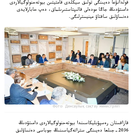
قولدانۋعا دەيىنگى تولىق سيكلدى قامتيتىن بيوتەحنولوگيالاردى
دامىتۋدىڭ جاڭا مودەلى قالىپتاستىرىلماق، دەپ حابارلايدى
دەنساۋلىق ساقتاۋ مينيسترلىگى.
Фото: Денсаулық сақтау министрлігі
قازاقستان رەسپۋبليكاسىندا بيوتەحنولوگيالاردى دامىتۋدىڭ
2036-جىلعا دەيىنگى ستراتەگياسىنىڭ جوباسى دەنساۋلىق