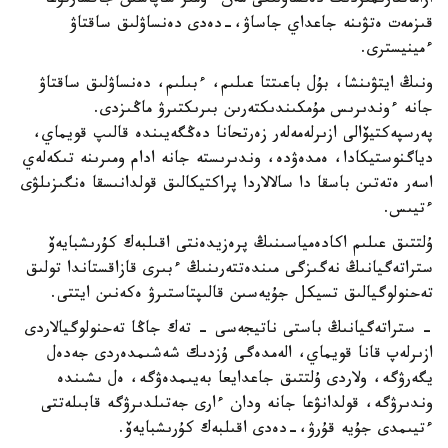
ازاماتتارىمىزدىڭ دەنساۋلىعى مەن ءومىر ساپاسىن جاقسارتۋعا
قىزمەت ەتۋىنە جاعداي جاساۋ،-دەدى دەنساۋلىق ساقتاۋ
ءمينيسترى.
ونىڭ ايتۋىنشا، بۇل باعىتتا عىلىم، ءبىلىم، دەنساۋلىق ساقتاۋ
جانە ءوندىرىس مۇمكىندىكتەرىن بىرىكتىرۋ ماڭىزدى.
پەرسپەكتيۆالى ازىرلەمەلەر زەرتحانا دەڭگەيىندە قالىپ قويماي،
دياگنوستيكادا، ەمدەۋدە، وندىرىستە جانە ادام ومىرىنە تىكەلەي
اسەر ەتەتىن باسقا دا سالالاردا پراكتيكالىق قولدانىسقا ەنگىزىلۋى
ءتيىس.
ۇلتتىق عىلىم اكادەمياسىنىڭ پرەزيدەنتى اقىلبەك كۇرىشبايەۆ
ستراتەگيانىڭ نەگىزگى مىندەتتەرىنىڭ ءبىرى قازاقستاندا تولىق
تەحنولوگيالىق تسيكل جۇيەسىن قالىپتاستىرۋ ەكەنىن ايتتى.
- ستراتەگيانىڭ باستى ناتيجەسى - تەك جاڭا تەحنولوگيالاردى
ازىرلەپ قانا قويماي، الەمدەگى ۇزدىك شەشىمدەردى جەدەل
يگەرۋگە، ولاردى ۇلتتىق جاعدايعا بەيىمدەۋگە، ەل ىشىندە
وندىرۋگە، قولدانۋعا جانە ودان ءارى جەتىلدىرۋگە قابىلەتتى
ءتيىمدى جۇيە قۇرۋ،-دەدى اقىلبەك كۇرىشبايەۆ.