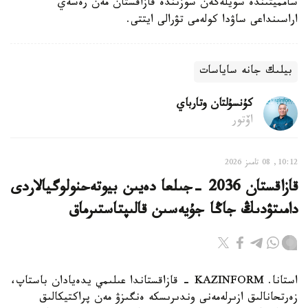
سامميتىندە سويلەگەن سوزىندە قازاقستان مەن رەسەي
اراسىنداعى ساۋدا كولەمى تۋرالى ايتتى.
بيلىك جانە ساياسات
كۇنسۇلتان وتارباي
اۆتور
10:12, 08 تامىز 2026
قازاقستان 2036 -جىلعا دەيىن بيوتەحنولوگيالاردى
دامىتۋدىڭ جاڭا جۇيەسىن قالىپتاستىرماق
استانا. KAZINFORM - قازاقستاندا عىلىمي يدەيادان باستاپ،
زەرتحانالىق ازىرلەمەنى وندىرىسكە ەنگىزۋ مەن پراكتيكالىق