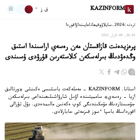
KAZINFORM
ق ز
ترەند:
2026-سايلاۋ
وقيعا
تاعايىنداۋ
اقوردا
20:34, 09 قازان 2025
پرەزيدەنت قازاقستان مەن رەسەي اراسىندا استىق
وڭدەۋدىڭ بىرلەسكەن كلاستەرىن قۇرۋدى ۇسىندى
استانا. KAZINFORM - مەملەكەت باسشىسى ەكىنشى «ورتالىق
ازيا - رەسەي» سامميتىندە اۋىل شارۋاشىلىعىنداعى بىرلەسكەن
جۇمىستاردىڭ مۇمكىندىگى كوپ ەكەنىن مالىمدەدى. بۇل تۋرالى
اقوردانىڭ باسپا ءسوز قىزمەتى حابارلادى.