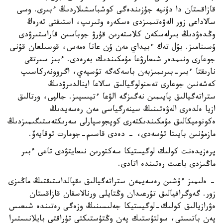
قازاقستان دا دۇنيە جۇزىندەگى كوشباسشىلاردىڭ ءبىرى. وسى
سالاداعى زور الەۋەتىمىزدى ەسكەرە وتىرىپ، استىقتى تەرەڭ
وڭدەۋدىڭ بىرلەسكەن كلاستەرىن قۇرۋ جوباسىن قاراستىرۋدى
ۇسىنامىز. بۇل تەك ءبيداي مەن ۇن عانا ەمەس، قوسىلعان قۇنى
جوعارى ونىمدەر شىعارۋعا مۇمكىندىك بەرەدى. ءبىز سىرتقى
نارىقتا ءبىر-بىرىمىزبەن باسەكەگە تۇسپەي، اگروونەركاسىپ
كەشەنىن جوعارى تەحنولوگيالىق سالاعا اينالدىرۋدىڭ
ستراتەگيالىق پايىمىن نەگىزگە الۋعا ءتيىسپىز. جالپى، ورتالىق
ازيا ەلدەرى الەۋەتىنىڭ سينەرگياسى مەن رەسەيدىڭ
ەكونوميكالىق مۇمكىندىكتەرى كوپجوسپارلى سەرىكتەستىگىمىزدىڭ
مازمۇنىن بايىتا تۇسەدى، - دەدى قاسىم-جومارت توقايەۆ.
پرەزيدەنت كولىك لوگيستيكا سەكتورىن نىعايتۋدى تاعى ءبىر
ماڭىزدى باعىت رەتىندە اتادى.
- ەلىمىز ءۇشىن رەسەيمەن ستراتەگيالىق ىقپالداستىقتىڭ ماڭىزى
زور. گەوگرافيالىق تۇرعىدان وڭتايلى ورنالاسقان قازاقستان
ەۋرازيالىق كولىك-لوگيستيكا جەلىسىنىڭ وزەگى رەتىندە شىعىس
پەن باتىستى، سولتۇستىك پەن وڭتۇستىكتى تۇراقتى بايلانىستىرا