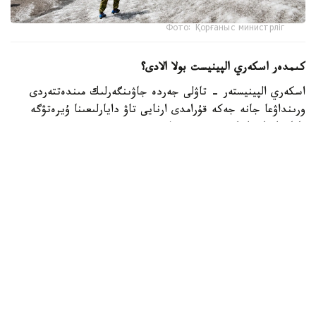
Фото: Қорғаныс министрліг
كىمدەر اسكەري الپينيست بولا الادى؟
اسكەري الپينيستەر - تاۋلى جەردە جاۋىنگەرلىك مىندەتتەردى
ورىنداۋعا جانە جەكە قۇرامدى ارنايى تاۋ دايارلىعىنا ۇيرەتۋگە
ماماندانعان اسكەري قىزمەتشىلەر.
- تاۋ دايارلىعى بويىنشا ارنايى بىلىكتىلىكتەن وتكەن اسكەري
قىزمەتشىلەر ەلىمىزدىڭ ءتۇرلى اسكەري بولىمدەرىندە قىزمەت
اتقارىپ، تاۋلى جەردەگى جاۋىنگەرلىك دايارلىقتى ۇيىمداستىرۋعا
جانە جەكە قۇرامدى وقىتۋعا ۇلەسىن قوسىپ كەلەدى، -
دەلىنگەن قورعانىس مينيسترلىگىنىڭ Kazinform اگەنتتىگىنە
بەرگەن جاۋابىندا.
اسكەري الپينيستىڭ دايارلىعى بىرنەشە بىلىكتىلىك دەڭگەيىنەن
تۇرادى. تاۋلى وڭىرلەردە جاۋىنگەرلىك مىندەتتەردىڭ ارتۋىنا
بايلانىستى مۇنداي ماماندارعا سۇرانىس ءوسىپ كەلەدى. وسىعان