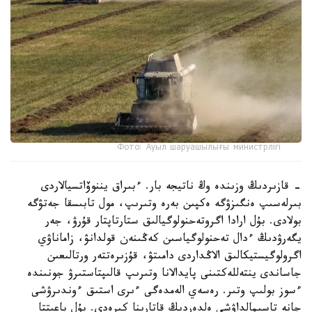
Фото: Ауыл шаруашылығы министрлігі
- قازىردىڭ وزىندە وڭ ناتيجە بار. ءبىراق يننوۆاتسيالاردى
بىرلەسىپ ەنگىزۋگە ەكپىن بەرە وتىرىپ، مول تابىسقا جەتۋگە
بولادى. بۇل ارادا اگروتەحنولوگيالىق ستارتاپتار قۇرۋ، جەر
يگەرۋدىڭ ءدال تەحنولوگياسىن كەڭىنەن قولدانۋ، زاماناۋي
اگرولوگيستيكالىق الاڭداردى دامىتۋ، قۇزىرەتتەر ورتالىعىن
جاساندى ينتەللەكتىنى پايدالانا وتىرىپ قالىپتاستىرۋ جونىندە
ءسوز بولىپ وتىر. رەسەي الەمدەگى ءىرى استىق ءوندىرۋشى
جانە تاسىمالداۋشى ەلدەردىڭ قاتارىنا كىرەدى. بۇل باعىتتا