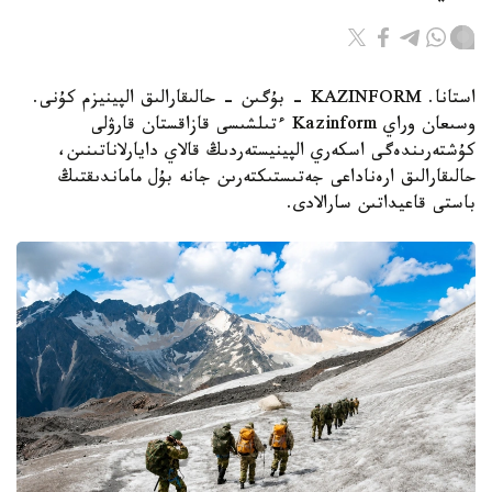
استانا. KAZINFORM - بۇگىن - حالىقارالىق الپينيزم كۇنى.
وسىعان وراي Kazinform ءتىلشىسى قازاقستان قارۋلى
كۇشتەرىندەگى اسكەري الپينيستەردىڭ قالاي دايارلاناتىنىن،
حالىقارالىق ارەناداعى جەتىستىكتەرىن جانە بۇل ماماندىقتىڭ
باستى قاعيداتىن سارالادى.