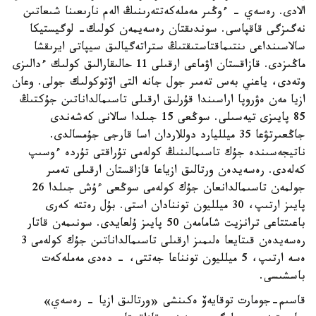
الادى. رەسەي - ءوڭىر مەملەكەتتەرىنىڭ الەم نارىعىنا شىعاتىن
نەگىزگى قاقپاسى. سوندىقتان رەسەيمەن كولىك- لوگيستيكا
سالاسىنداعى ىنتىماقتاستىقتىڭ ستراتەگيالىق سيپاتى ايرىقشا
ماڭىزدى. قازاقستان اۋماعى ارقىلى 11 حالىقارالىق كولىك ءدالىزى
وتەدى، ياعني بەس تەمىر جول جانە التى اۆتوكولىك جولى. وعان
ازيا مەن ەۋروپا اراسىندا قۇرلىق ارقىلى تاسىمالداناتىن جۇكتىڭ
85 پايىزى تيەسىلى. سوڭعى 15 جىلدا سالانى كەشەندى
جاڭعىرتۋعا 35 ميلليارد دوللاردان اسا قارجى جۇمسالدى.
ناتيجەسىندە جۇك تاسىمالىنىڭ كولەمى تۇراقتى تۇردە ءوسىپ
كەلەدى. رەسەيدەن ورتالىق ازياعا قازاقستان ارقىلى تەمىر
جولمەن تاسىمالدانعان جۇك كولەمى سوڭعى ءۇش جىلدا 26
پايىز ارتىپ، 30 ميلليون توننادان استى. بۇل رەتتە كەرى
باعىتتاعى ترانزيت شامامەن 50 پايىز ۇلعايدى. سونىمەن قاتار
رەسەيدەن قىتايعا ەلىمىز ارقىلى تاسىمالداناتىن جۇك كولەمى 3
ەسە ارتىپ، 5 ميلليون تونناعا جەتتى، - دەدى مەملەكەت
باسشىسى.
قاسىم-جومارت توقايەۆ ەكىنشى «ورتالىق ازيا - رەسەي»