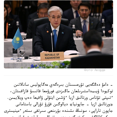
Фото: Акорда
- دامۋ دەڭگەيى تۇرعىسىنان بىرەگەي مەگاپوليس سانالاتىن
توكيودا ۇيىمداستىرىلعان ماڭىزدى فورۋمعا قاتىسۋ قازاقستان،
ءتىپتى تۇتاس ورتالىق ازيا ءۇشىن ايتۋلى ۋاقيعا دەپ ويلايمىن.
«ورتالىق ازيا - جاپونيا» ديالوگىن قۇرۋ تۋرالى باستامانى
جاپون تاراپى، سونىڭ ىشىندە بۇرىنعى سىرتقى ىستەر ءمينيسترى