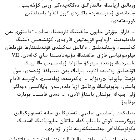
ورتالىق ازيانىڭ حالىقارالىق دەڭگەيدەگى ورنى كۇشەيىپ،
جاھاندىق ۇدەرىستەردە ماڭىزدى ءرول اتقارا باستاعانىن
كورسەتەدى.
- قازاق جۇرتى جاپون حالقىنىڭ تاريحىنا، سالت-ءداستۇرى مەن
مادەنيەتىنە ءاردايىم قۇرمەتپەن قارايدى. كۇنشىعىس ەلىنىڭ
كەلىسىم، ۇستامدىلىق، دانالىق سەكىلدى قۇندىلىقتارعا قۇرىلعان
فيلوسوفياسى قازاق حالقىنىڭ دۇنيەتانىمىنا ساي كەلەدى. VII
عاسىردىڭ وزىندە سيتوكۋ حانزادا ۇيلەسىمدى ەڭ بيىك
قۇندىلىق رەتىندە اتاپ، بىرلىك پەن ىنتىماققا ۇندەدى. سول
تۇستا جاپونيا «رەيۆا» - «كەرەمەت ۇيلەسىم» داۋىرىنە قادام
باستى. جاپونيانىڭ ورتالىق ازيا ەلدەرىمەن بايلانىسى ەجەلگى
ۇلى جىبەك جولىنان باستاۋ الادى، - دەدى قاسىم-جومارت
توقايەۆ.
مەملەكەت باسشىسى عىلىمي-تەحنيكالىق جانە تەحنولوگيالىق
پروگرەستە كوش باستاپ كەلە جاتقان جاپونيانىڭ الەمدىك
ەكونوميكاداعى جەتىستىكتەرىنە نازار اۋداردى.