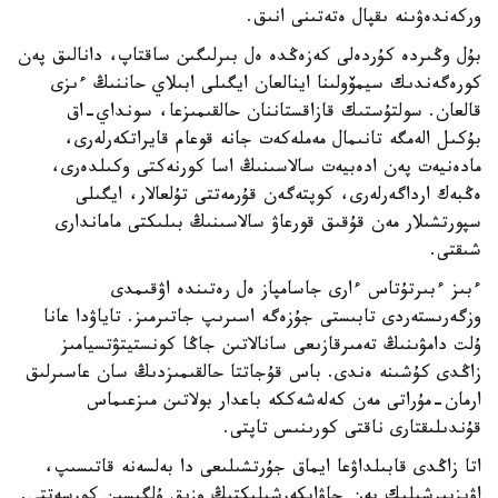
وركەندەۋىنە ىقپال ەتەتىنى انىق.
بۇل وڭىردە كۇردەلى كەزەڭدە ەل بىرلىگىن ساقتاپ، دانالىق پەن
كورەگەندىك سيمۆولىنا اينالعان ايگىلى ابىلاي حاننىڭ ءىزى
قالعان. سولتۇستىك قازاقستاننان حالقىمىزعا، سونداي-اق
بۇكىل الەمگە تانىمال مەملەكەت جانە قوعام قايراتكەرلەرى،
مادەنيەت پەن ادەبيەت سالاسىنىڭ اسا كورنەكتى وكىلدەرى،
ەڭبەك ارداگەرلەرى، كوپتەگەن قۇرمەتتى تۇلعالار، ايگىلى
سپورتشىلار مەن قۇقىق قورعاۋ سالاسىنىڭ بىلىكتى ماماندارى
شىقتى.
ءبىز ءبىرتۇتاس ءارى جاسامپاز ەل رەتىندە اۋقىمدى
وزگەرىستەردى تابىستى جۇزەگە اسىرىپ جاتىرمىز. تاياۋدا عانا
ۇلت دامۋىنىڭ تەمىرقازىعى سانالاتىن جاڭا كونستيتۋتسيامىز
زاڭدى كۇشىنە ەندى. باس قۇجاتتا حالقىمىزدىڭ سان عاسىرلىق
ارمان-مۇراتى مەن كەلەشەككە باعدار بولاتىن مىزعىماس
قۇندىلىقتارى ناقتى كورىنىس تاپتى.
اتا زاڭدى قابىلداۋعا ايماق جۇرتشىلىعى دا بەلسەنە قاتىسىپ،
اۋىزبىرشىلىك پەن جاۋاپكەرشىلىكتىڭ وزىق ۇلگىسىن كورسەتتى.