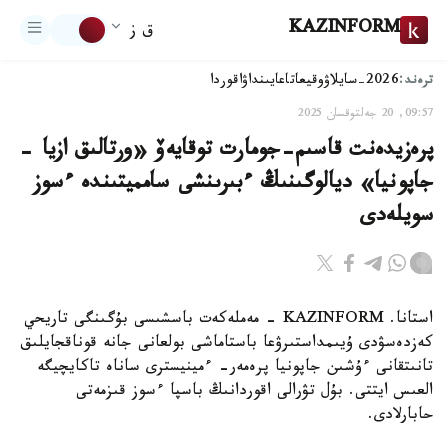
KAZINFORM
ق ز
ترەند:
2026-سايلاۋ
وقيعا
تاعايىنداۋ
اقوردا
09:57, 20 جەلتوقسان 2025
پرەزيدەنت قاسىم-جومارت توقايەۆ «ورتالىق ازيا -
جاپونيا» ديالوگىنىڭ ءبىرىنشى سامميتىندە ءسوز
سويلەدى
استانا. KAZINFORM - مەملەكەت باسشىسى بۇگىنگى تاريحي
كەزدەسۋدى ۇيىمداستىرۋعا باستاماشى بولعانى جانە قوناقجايلىق
تانىتقانى ءۇشىن جاپونيا پرەمەر- ءمينيسترى ساناە تاكايچيگە
العىس ايتتى. بۇل تۋرالى اقوردانىڭ باسپا ءسوز قىزمەتى
حابارلادى.