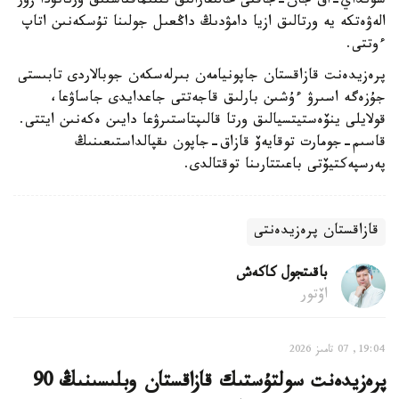
سونداي-اق جان-جاقتى حالىقارالىق ىنتىماقتاستىق ورناتۋدا زور
الەۋەتكە يە ورتالىق ازيا دامۋدىڭ داڭعىل جولىنا تۇسكەنىن اتاپ
ءوتتى.
پرەزيدەنت قازاقستان جاپونيامەن بىرلەسكەن جوبالاردى تابىستى
جۇزەگە اسىرۋ ءۇشىن بارلىق قاجەتتى جاعدايدى جاساۋعا،
قولايلى ينۆەستيتسيالىق ورتا قالىپتاستىرۋعا دايىن ەكەنىن ايتتى.
قاسىم-جومارت توقايەۆ قازاق-جاپون ىقپالداستىعىنىڭ
پەرسپەكتيۆتى باعىتتارىنا توقتالدى.
قازاقستان پرەزيدەنتى
باقىتجول كاكەش
اۆتور
19:04, 07 تامىز 2026
پرەزيدەنت سولتۇستىك قازاقستان وبلىسىنىڭ 90