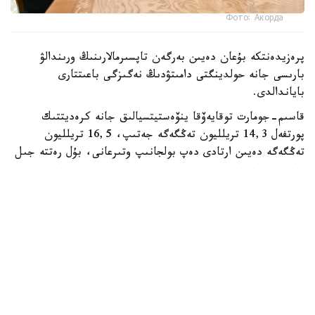
Фото: Акорда
پرەزيدەنتكە بۇعان دەيىن بەرگەن تاپسىرمالارىنىڭ ورىندالۋ
بارىسى جانە حولدينگتى دامىتۋدىڭ نەگىزگى باعىتتارى
باياندالدى.
قاسىم-جومارت توقايەۆقا ينۆەستيتسيالىق جانە كرەديتتىك
پورتفەل 14,3 تريلليون تەڭگەگە جەتىپ، 16,5 تريلليون
تەڭگەگە دەيىن ارتادى دەپ بولجانىپ وتىرعانى، بۇل رەتتە جىل
سايىنعى تازا پايدا كولەمى 400 ميلليارد تەڭگەدەن اساتىنى
جونىندە مالىمەت بەرىلدى.
- 2025 -جىلدىڭ قورىتىندىسى بويىنشا حولدينگتىڭ
قولداۋىمەن 77,5 مىڭ، سونىڭ ىشىندە كەزەكتە تۇرعان 11,6
مىڭ وتباسى باسپانامەن قامتاماسىز ەتىلدى. وتكەن جىلى 77
ءىرى جوبا مەن شاعىن جانە ورتا بيزنەسكە ارنالعان 27,4 مىڭ
جوبا قارجىلاندىرىلىپ، ەكسپورتقا تاۋار شىعاراتىن 131
كاسىپكەرگە قولداۋ كورسەتىلدى. اۋىلشارۋاشىلىق تاۋارلارىن