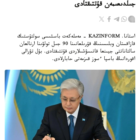
جىلدىعىمەن قۇتتىقتادى
استانا. KAZINFORM - مەملەكەت باسشىسى سولتۇستىك
قازاقستان وبلىسىنىڭ قۇرىلعانىنا 90 جىل تولۋىنا ارنالعان
سالتاناتتى جيىنعا قاتىسۋشىلاردى قۇتتىقتادى. بۇل تۋرالى
اقوردانىڭ باسپا ءسوز قىزمەتى حابارلادى.