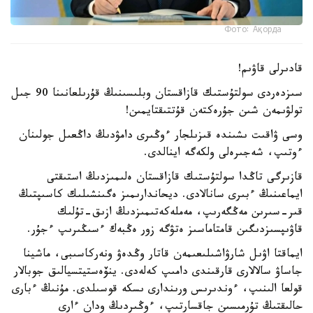
Фото: Ақорда
قادىرلى قاۋىم!
سىزدەردى سولتۇستىك قازاقستان وبلىسىنىڭ قۇرىلعانىنا 90 جىل
تولۋىمەن شىن جۇرەكتەن قۇتتىقتايمىن!
وسى ۋاقىت ىشىندە قىزىلجار ءوڭىرى دامۋدىڭ داڭعىل جولىنان
ءوتىپ، شەجىرەلى ولكەگە اينالدى.
قازىرگى تاڭدا سولتۇستىك قازاقستان ەلىمىزدىڭ استىقتى
ايماعىنىڭ ءبىرى سانالادى. ديحاندارىمىز ەگىنشىلىك كاسىپتىڭ
قىر-سىرىن مەڭگەرىپ، مەملەكەتىمىزدىڭ ازىق-تۇلىك
قاۋىپسىزدىگىن قامتاماسىز ەتۋگە زور ەڭبەك ءسىڭىرىپ ءجۇر.
ايماقتا اۋىل شارۋاشىلىعىمەن قاتار وڭدەۋ ونەركاسىبى، ماشينا
جاساۋ سالالارى قارقىندى دامىپ كەلەدى. ينۆەستيتسيالىق جوبالار
قولعا الىنىپ، ءوندىرىس ورىندارى ىسكە قوسىلدى. مۇنىڭ ءبارى
حالىقتىڭ تۇرمىسىن جاقسارتىپ، ءوڭىردىڭ ودان ءارى