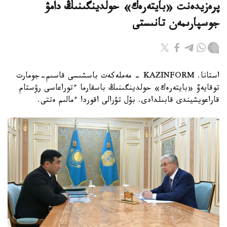
پرەزيدەنت «بايتەرەك» حولدينگىنىڭ دامۋ
جوسپارىمەن تانىستى
استانا. KAZINFORM - مەملەكەت باسشىسى قاسىم-جومارت
توقايەۆ «بايتەرەك» حولدينگىنىڭ باسقارما ءتوراعاسى رۋستام
قاراعويشيندى قابىلدادى. بۇل تۋرالى اقوردا ءمالىم ەتتى.