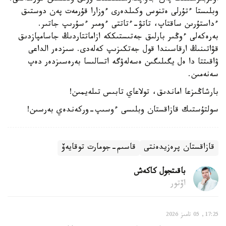
وبلىستا ءتۇرلى ەتنوس وكىلدەرى ءوزارا قۇرمەت پەن دوستىق
ءداستۇرىن ساقتاپ، تاتۋ-ءتاتتى ءومىر ءسۇرىپ جاتىر.
بەرەكەلى ءوڭىر بارلىق جەتىستىككە ازاماتتاردىڭ جاسامپازدىق
قۋاتىنىڭ ارقاسىندا قول جەتكىزىپ كەلەدى. سىزدەر الداعى
ۋاقىتتا دا ەل يگىلىگىن ەسەلەۋگە اتسالىسا بەرەسىزدەر دەپ
سەنەمىن.
بارشاڭىزعا اماندىق، تولاعاي تابىس تىلەيمىن!
سولتۇستىك قازاقستان وبلىسى ءوسىپ-وركەندەي بەرسىن!
قازاقستان پرەزيدەنتى
قاسىم-جومارت توقايەۆ
باقىتجول كاكەش
اۆتور
17:25, 05 تامىز 2026