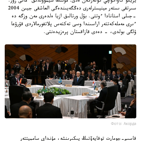
يريكو كاۆاگۋچي كوتەرگەن ەدى. مۇنىڭ سيمۆولدىق ءمانى زور.
سىرتقى ىستەر مينيسترلەرى دەڭگەيىندەگى العاشقى جيىن 2004
-جىلى استانادا ءوتتى. بۇل ورتالىق ازيا ەلدەرى مەن وزگە دە
ءىرى مەملەكەتتەر اراسىندا وسى تەكتەس پلاتفورمالاردى قۇرۋعا
ۇلگى بولدى، - دەدى قازاقستان پرەزيدەنتى.
Фото: Акорда
قاسىم-جومارت توقايەۆتىڭ پىكىرىنشە، مۇنداي سامميتتەر