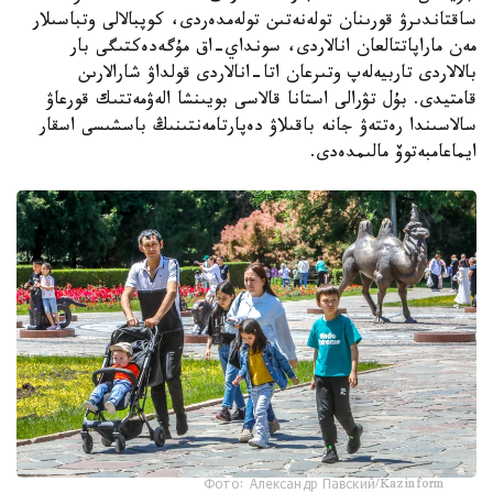
ساقتاندىرۋ قورىنان تولەنەتىن تولەمدەردى، كوپبالالى وتباسىلار
مەن ماراپاتتالعان انالاردى، سونداي-اق مۇگەدەكتىگى بار
بالالاردى تاربيەلەپ وتىرعان اتا-انالاردى قولداۋ شارالارىن
قامتيدى. بۇل تۋرالى استانا قالاسى بويىنشا الەۋمەتتىك قورعاۋ
سالاسىندا رەتتەۋ جانە باقىلاۋ دەپارتامەنتىنىڭ باسشىسى اسقار
ايماعامبەتوۆ مالىمدەدى.
Фото: Александр Павский/Kazinform