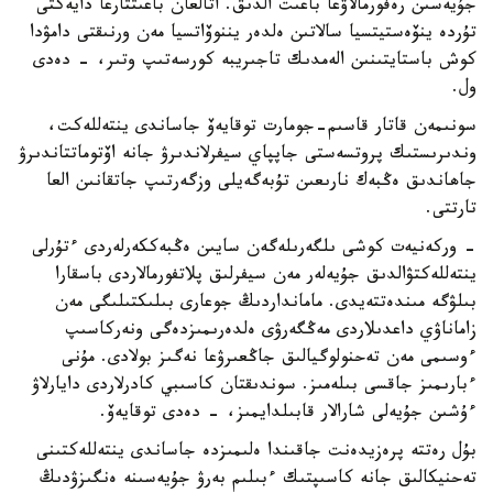
جۇيەسىن رەفورمالاۋعا باعىت الدىق. اتالعان باعىتتارعا دايەكتى
تۇردە ينۆەستيتسيا سالاتىن ەلدەر يننوۆاتسيا مەن ورنىقتى دامۋدا
كوش باستايتىنىن الەمدىك تاجىريبە كورسەتىپ وتىر، - دەدى
ول.
سونىمەن قاتار قاسىم-جومارت توقايەۆ جاساندى ينتەللەكت،
وندىرىستىك پروتسەستى جاپپاي سيفرلاندىرۋ جانە اۆتوماتتاندىرۋ
جاھاندىق ەڭبەك نارىعىن تۇبەگەيلى وزگەرتىپ جاتقانىن العا
تارتتى.
- وركەنيەت كوشى ىلگەرىلەگەن سايىن ەڭبەككەرلەردى ءتۇرلى
ينتەللەكتۋالدىق جۇيەلەر مەن سيفرلىق پلاتفورمالاردى باسقارا
بىلۋگە مىندەتتەيدى. مامانداردىڭ جوعارى بىلىكتىلىگى مەن
زاماناۋي داعدىلاردى مەڭگەرۋى ەلدەرىمىزدەگى ونەركاسىپ
ءوسىمى مەن تەحنولوگيالىق جاڭعىرۋعا نەگىز بولادى. مۇنى
ءبارىمىز جاقسى بىلەمىز. سوندىقتان كاسىبي كادرلاردى دايارلاۋ
ءۇشىن جۇيەلى شارالار قابىلدايمىز، - دەدى توقايەۆ.
بۇل رەتتە پرەزيدەنت جاقىندا ەلىمىزدە جاساندى ينتەللەكتىنى
تەحنيكالىق جانە كاسىپتىك ءبىلىم بەرۋ جۇيەسىنە ەنگىزۋدىڭ