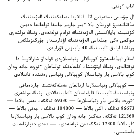
اتاپ ءوتتى.
ال جۇمىس ىستەيتىن اتا-انالارعا مەملەكەتتىك الەۋمەتتىك
ساقتاندىرۋ قورىنان بالا ءبىر جارىم جاسقا تولعانعا دەيىن
كۇتىمىنە بايلانىستى الەۋمەتتىك تولەم تولەنەدى. ونىڭ مولشەرى
سوڭعى ەكى جىلداعى الەۋمەتتىك اۋدارىمدار جۇرگىزىلگەن
ورتاشا ايلىق تابىستىڭ 40 پايىزىن قۇرايدى.
اسقار ايماعامبەتوۆ كوپبالالى وتباسىلاردى قولداۋ شارالارىنا دا
توقتالدى. ونىڭ ايتۋىنشا، كامەلەتكە تولماعان ءتورت جانە ودان
كوپ بالاسى بار وتباسىلار كوپبالالى وتباسى رەتىندە تانىلادى.
— كوپبالالى وتباسىلارعا ارنالعان مەملەكەتتىك جاردەماقى
وتباسىنىڭ تابىسىنا قاراماستان تاعايىندالادى. ونىڭ مولشەرى
ءتورت بالاسى بار وتباسىلارعا — 69330 تەڭگە، بەس بالاعا —
86673 تەڭگە، التى بالاعا — 104000 تەڭگە، جەتى بالاعا —
121360 تەڭگە. سەگىز جانە ودان كوپ بالاسى بار وتباسىلارعا
ءار بالاعا 17300 تەڭگەدەن تولەنەدى، — دەدى دەپارتامەنت
باسشىسى.