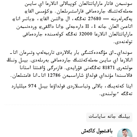
سونىمەن قاتار ماراپاتتالعان كوپبالالى انالارعا اي سايىن
مەملەكەتتىك جاردەماقى قاراستىرىلعان. «كۇمىس القا»
يەگەرلەرىنە — 27680 تەڭگە، ال «التىن القا»، «باتىر انا»
اتاعىن العان جانە 1، II دارەجەلى «انا داڭقى» وردەنىمەن
ماراپاتتالعان انالارعا 32000 تەڭگە كولەمىندە جاردەماقى
تولەنەدى.
سونداي-اق مۇگەدەكتىگى بار بالالاردى تاربيەلەپ وتىرعان اتا-
انالارعا اي سايىن مەملەكەتتىك جاردەماقى بەرىلەدى. بيىل ونىڭ
مولشەرى 81871 تەڭگەنى قۇرايدى. قازىرگى ۋاقىتتا استانا
قالاسىندا مۇنداي قولداۋ شاراسىمەن 12786 اتا-انا قامتىلعان.
ايتا كەتەيىك، بالالى وتباسىلاردى قولداۋعا بيىل 974 ميلليارد
تەڭگە ءبولىندى.
بيلىك جانە ساياسات
باقىتجول كاكەش