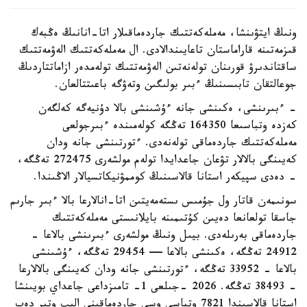
ونىڭ ايتۋىنشا، مەملەكەتتىك جاردەماقىلار اتا-انانىڭ ەڭبەك
قىزمەتىنە قاراماستان تاعايىندالادى. ال مەملەكەتتىك الەۋمەتتىك
ساقتاندىرۋ قورىنان تولەنەتىن الەۋمەتتىك تولەمدەر ازاماتتاردىڭ
جوعالتقان تابىسىنىڭ ءبىر بولىگىن وتەۋگە باعىتتالعان.
- ءبىرىنشى، ەكىنشى جانە ءۇشىنشى بالا دۇنيەگە كەلگەن
كەزدە وتباسىعا 164350 تەڭگە كولەمىندە ءبىرجولعى
مەملەكەتتىك جاردەماقى تولەنەدى. ءتورتىنشى جانە ودان
كەيىنگى بالالار تۋعان جاعدايدا تولەم مولشەرى 272475 تەڭگە،
- دەدى سپيكەر استانا قالاسىنىڭ كوممۋنيكاتسيالار الاڭىندا.
سونىمەن قاتار ول جۇمىس ىستەمەيتىن اتا-انالارعا بالا ءبىر جارىم
جاسقا تولعانعا دەيىن كۇتىمىنە بايلانىستى مەملەكەتتىك
جاردەماقى بەرىلەدى. بيىل ونىڭ مولشەرى ءبىرىنشى بالاعا -
24912 تەڭگە، ەكىنشى بالاعا — 29454 تەڭگە، ءۇشىنشى
بالاعا - 33952 تەڭگە، ءتورتىنشى جانە ودان كەيىنگى بالالارعا
- 38493 تەڭگە. 2026 -جىلعى 1- تامىزداعى جاعداي بويىنشا
استانا قالاسىندا 7821 وتباسى وسى جاردەماقىنى الىپ وتىر دەپ