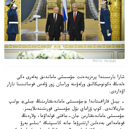
Фото: Ақорда
شارا بارىسىندا پرەزيدەنت جۇمىسشى ماماندىق يەلەرى ەكى
ەلدىڭ ەكونوميكالىق ورلەۋىنە وراسان زور ۇلەس قوساتىنىنا نازار
اۋداردى.
- بيىل قازاقستاندا «جۇمىسشى ماماندىقتارىنىڭ جىلى» بولىپ
جاريالاندى. كوپ ۇزاماي بۇل جۇمىستى قورىتىندىلايمىز.
جۇمىسشى ماماندىقتارىن جان-جاقتى قولداۋعا، ولاردىڭ
قوعامداعى بەدەلىن ارتتىرۋعا جانە كاسىپتىك ءبىلىم بەرۋ