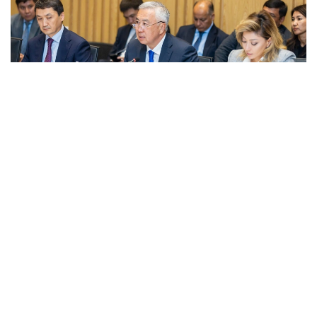
Фото: Правительство РК
قاتىسۋشىلارعا جەڭىل ونەركاسىپتى دامىتۋدىڭ 2026-2030
-جىلدارعا ارنالعان كەشەندى جوسپارىنىڭ نەگىزگى ەرەجەلەرى
تانىستىرىلدى. ونەركاسىپ ۆيسە- ءمينيسترى ولجاس ساپاربەكوۆ
اتاپ وتكەندەي، قۇجات زاڭناما، ساتىپ الۋ تەتىگىن جەتىلدىرۋ،
«كولەڭكەلى» يمپورتقا قارسى ءىس-قيمىل، ينۆەستيتسيا تارتۋ،
وتاندىق برەندتى دامىتۋ مەن كادر دايارلاۋعا ارنالعان 28 ءىس-
شارانى قامتيدى.