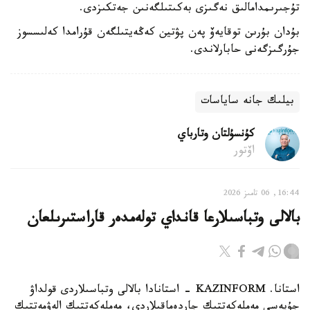
تۇجىرىمدامالىق نەگىزى بەكىتىلگەنىن جەتكىزدى.
بۇدان بۇرىن توقايەۆ پەن پۋتين كەڭەيتىلگەن قۇرامدا كەلىسسوز
جۇرگىزگەنى حابارلاندى.
بيلىك جانە ساياسات
كۇنسۇلتان وتارباي
اۆتور
16:44, 06 تامىز 2026
بالالى وتباسىلارعا قانداي تولەمدەر قاراستىرىلعان
استانا. KAZINFORM - استانادا بالالى وتباسىلاردى قولداۋ
جۇيەسى مەملەكەتتىك جاردەماقىلاردى، مەملەكەتتىك الەۋمەتتىك