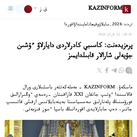
KAZINFORM
ق ز
ترەند:
2026-سايلاۋ
وقيعا
تاعايىنداۋ
اقوردا
18:41, 12 قاراشا 2025
پرەزيدەنت: كاسىبي كادرلاردى دايارلاۋ ءۇشىن
جۇيەلى شارالار قابىلدايمىز
ماسكەۋ. KAZINFORM - مەملەكەتتەر باسشىلارى ورال
قالاسىندا ءوتىپ جاتقان XXI قازاقستان -رەسەي ءوڭىرارالىق
فورۋمىنىڭ پلەنارلىق سەسسياسىنا بەينەبايلانىس ارقىلى قاتىسىپ
جاتىر، دەپ حابارلايدى اقوردانىڭ باسپا ءسوز قىزمەتى.