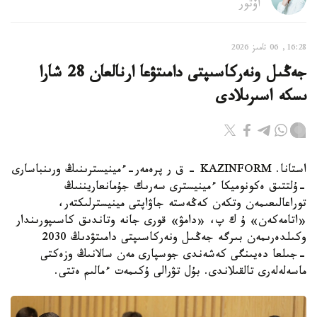
اۆتور
16:28, 06 تامىز 2026
جەڭىل ونەركاسىپتى دامىتۋعا ارنالعان 28 شارا
ىسكە اسىرىلادى
استانا. KAZINFORM - ق ر پرەمەر-ءمينيسترىنىڭ ورىنباسارى
-ۇلتتىق ەكونوميكا ءمينيسترى سەرىك جۇمانعاريننىڭ
توراعالىعىمەن وتكەن كەڭەستە جاۋاپتى مينيسترلىكتەر،
«اتامەكەن» ۇ ك پ، «دامۋ» قورى جانە وتاندىق كاسىپورىندار
وكىلدەرىمەن بىرگە جەڭىل ونەركاسىپتى دامىتۋدىڭ 2030
-جىلعا دەيىنگى كەشەندى جوسپارى مەن سالانىڭ وزەكتى
ماسەلەلەرى تالقىلاندى. بۇل تۋرالى ۇكىمەت ءمالىم ەتتى.