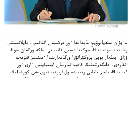
Фото: Ақорда
– يۆان ستەپانوۆيچ مايدانعا ءوز ەركىمەن اتتانىپ، بايلانىسشى
رەتىندە سوعىستىڭ سوڭىنا دەيىن قاتىستى. ەلگە ورالعان سوڭ
ۇزاق جىلدار بويى پروكۋراتۋرا ورگاندارىندا ءمىنسىز قىزمەت
اتقاردى. ادامگەرشىلىك قاعيداتتارىنان اينىمايتىن ءارى ءوز
ءىسىنىڭ ناعىز مامانى رەتىندە ول ارىپتەستەرى مەن كوپشىلىك
اراسىندا زور ابىرويعا يە بولىپ، قۇرمەتكە بولەندى. يۆان
ستەپانوۆيچ عۇمىر جولىندا جاسامپاز پاتريوتيزمنىڭ، انتقا
ادالدىقتىڭ جانە ادىلدىك قۇندىلىقتارىن بەرىك ۇستانۋدىڭ
جوعارى ۇلگىسىن كورسەتتى. ونىڭ جارقىن بەينەسى جادىمىزدا
ماڭگى ساقتالادى، – دەپ جازىلعان جەدەلحاتتا.
ايتا كەتەلىك حالىق قاھارمانى، سوعىس جانە ەڭبەك ارداگەرى
يۆان گاپيچ 104 جاسقا قاراعان شاعىندا ومىردەن وزعانى تۋرالى