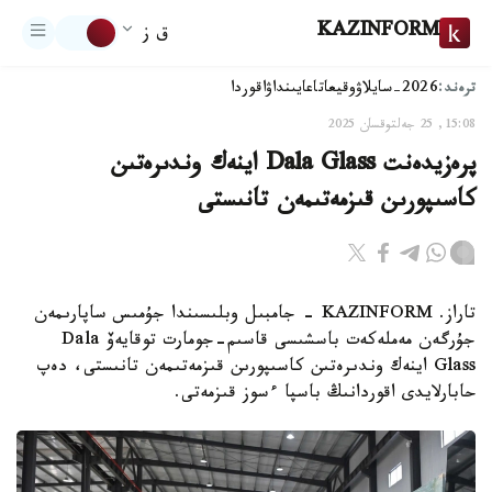
KAZINFORM
ق ز
ترەند:
2026-سايلاۋ
وقيعا
تاعايىنداۋ
اقوردا
15:08, 25 جەلتوقسان 2025
پرەزيدەنت Dala Glass اينەك وندىرەتىن
كاسىپورىن قىزمەتىمەن تانىستى
تاراز. KAZINFORM - جامبىل وبلىسىندا جۇمىس ساپارىمەن
جۇرگەن مەملەكەت باسشىسى قاسىم-جومارت توقايەۆ Dala
Glass اينەك وندىرەتىن كاسىپورىن قىزمەتىمەن تانىستى، دەپ
حابارلايدى اقوردانىڭ باسپا ءسوز قىزمەتى.