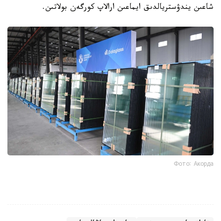
شاعىن يندۋستريالدىق ايماعىن ارالاپ كورگەن بولاتىن.
Фото: Акорда