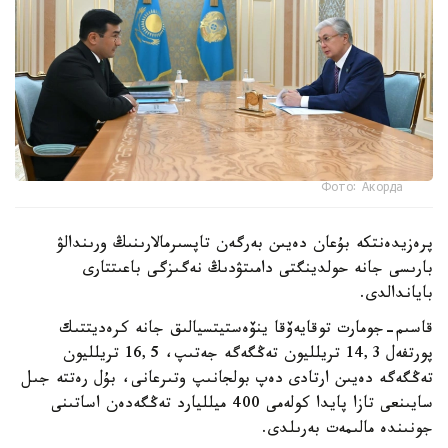
Фото: Акорда
پرەزيدەنتكە بۇعان دەيىن بەرگەن تاپسىرمالارىنىڭ ورىندالۋ
بارىسى جانە حولدينگتى دامىتۋدىڭ نەگىزگى باعىتتارى
باياندالدى.
قاسىم-جومارت توقايەۆقا ينۆەستيتسيالىق جانە كرەديتتىك
پورتفەل 14,3 تريلليون تەڭگەگە جەتىپ، 16,5 تريلليون
تەڭگەگە دەيىن ارتادى دەپ بولجانىپ وتىرعانى، بۇل رەتتە جىل
سايىنعى تازا پايدا كولەمى 400 ميلليارد تەڭگەدەن اساتىنى
جونىندە مالىمەت بەرىلدى.