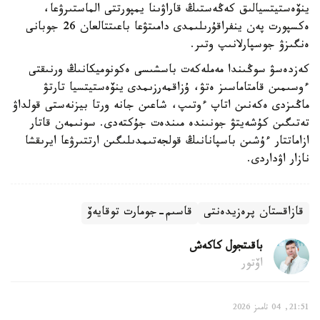
ينۆەستيتسيالىق كەڭەستىڭ قاراۋىنا يمپورتتى الماستىرۋعا،
ەكسپورت پەن ينفراقۇرىلىمدى دامىتۋعا باعىتتالعان 26 جوبانى
ەنگىزۋ جوسپارلانىپ وتىر.
كەزدەسۋ سوڭىندا مەملەكەت باسشىسى ەكونوميكانىڭ ورنىقتى
ءوسىمىن قامتاماسىز ەتۋ، ۇزاقمەرزىمدى ينۆەستيتسيا تارتۋ
ماڭىزدى ەكەنىن اتاپ ءوتىپ، شاعىن جانە ورتا بيزنەستى قولداۋ
تەتىگىن كۇشەيتۋ جونىندە مىندەت جۇكتەدى. سونىمەن قاتار
ازاماتتار ءۇشىن باسپانانىڭ قولجەتىمدىلىگىن ارتتىرۋعا ايرىقشا
نازار اۋداردى.
قازاقستان پرەزيدەنتى
قاسىم-جومارت توقايەۆ
باقىتجول كاكەش
اۆتور
21:51, 04 تامىز 2026