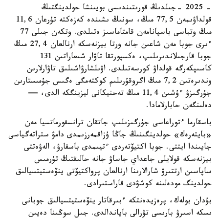
- 2025 -جىلدىڭ قورىتىندىسى بويىنشا حولدينگتىڭ
قولداۋىمەن 77,5 مىڭ، سونىڭ ىشىندە كەزەكتە تۇرعان 11,6
مىڭ وتباسى باسپانامەن قامتاماسىز ەتىلدى. وتكەن جىلى 77
ءىرى جوبا مەن شاعىن جانە ورتا بيزنەسكە ارنالعان 27,4 مىڭ
جوبا قارجىلاندىرىلىپ، ەكسپورتقا تاۋار شىعاراتىن 131
كاسىپكەرگە قولداۋ كورسەتىلدى. اۋىلشارۋاشىلىق تاۋارلارىن
وندىرەتىن 7,2 مىڭ اگروقۇرىلىم كوكتەمگى ەگىس جۇمىستارىن
جۇرگىزۋ ءۇشىن 11,4 مىڭ تەحنيكانى ليزينگكە الدى، —
دەلىنگەن حابارلامادا.
باسقارما ءتوراعاسى جۇرگىزىلىپ جاتقان ترانسفورماتسيا مەن
«بايتەرەك» حولدينگىنىڭ جاڭا ۇزاقمەرزىمدى دامۋ ستراتەگياسى
جايىندا ايتتى. جوبا اكتيۆتەردى ءتيىمدى باسقارۋ، الەۋەتتى
بيزنەسكە قولايلى جاعداي جاساۋ جانە حالىقتىڭ تۇرمىس
ساپاسىن ارتتىرۋ شارالارىنا ارنالعان پرواكتيۆتى ينۆەستيتسيالىق
حولدينگ مودەلىنە كوشۋدى قاراستىرادى.
بۇدان بولەك، پرەزيدەنتكە ءبىرقاتار ينۆەستيتسيالىق جوبانى
ىسكە اسىرۋ بارىسى تۋرالى باياندالدى. جىل سوڭىنا دەيىن