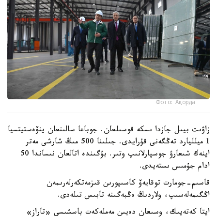
Фото: Ақорда
زاۋىت بيىل جازدا ىسكە قوسىلعان. جوباعا سالىنعان ينۆەستيتسيا
1 ميلليارد تەڭگەنى قۇرايدى. جىلىنا 500 مىڭ شارشى مەتر
اينەك شىعارۋ جوسپارلانىپ وتىر. بۇگىندە اتالعان نىساندا 50
ادام جۇمىس ىستەيدى.
قاسىم-جومارت توقايەۆ كاسىپورىن قىزمەتكەرلەرىمەن
اڭگىمەلەسىپ، ولاردىڭ ەڭبەگىنە تابىس تىلەدى.
ايتا كەتەيىك، وسىعان دەيىن مەملەكەت باسشىسى «تاراز»