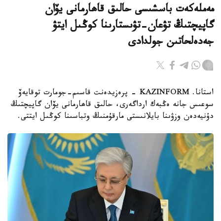
مەملەكەت باسشىسى حالىق قاھارمانى يۆان
گاپيچتىڭ تۋعان-تۋىستارىنا كوڭىل ايتۋ
جەدەلحاتىن جولدادى
استانا. KAZINFORM – پرەزيدەنت قاسىم-جومارت توقايەۆ
سوعىس جانە ەڭبەك ارداگەرى، حالىق قاھارمانى يۆان گاپيچتىڭ
دۇنيەدەن وزۋىنا بايلانىستى مارقۇمنىڭ وتباسىنا كوڭىل ايتتى.