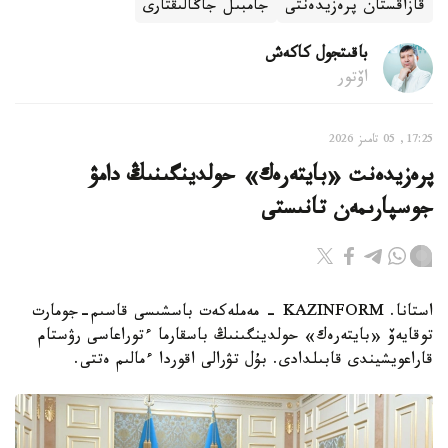
قازاقستان پرەزيدەنتى
جامبىل جاڭالىقتارى
باقىتجول كاكەش
اۆتور
17:25, 05 تامىز 2026
پرەزيدەنت «بايتەرەك» حولدينگىنىڭ دامۋ
جوسپارىمەن تانىستى
استانا. KAZINFORM - مەملەكەت باسشىسى قاسىم-جومارت
توقايەۆ «بايتەرەك» حولدينگىنىڭ باسقارما ءتوراعاسى رۋستام
قاراعويشيندى قابىلدادى. بۇل تۋرالى اقوردا ءمالىم ەتتى.