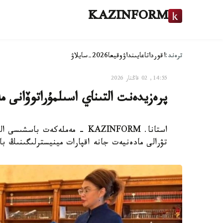
KAZINFORM
ترەند:
اقوردا
تاعايىنداۋ
وقيعا
2026-سايلاۋ
14:55, 02 قاڭتار 2026
پرەزيدەنت التىناي اسىلمۇراتوۆانى م
استانا. KAZINFORM - مەملەكەت 
تۋرالى مادەنيەت جانە اقپارات مينيسترلىگىنىڭ با