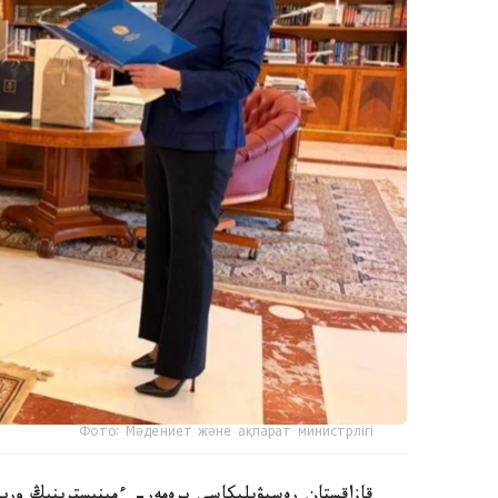
Фото: Мәдениет және ақпарат министрлігі
قازاقستان رەسپۋبليكاسى پرەمەر- ءمينيسترىنىڭ ورىنب