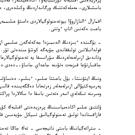
پرەزيدەنتى اقىلبەك كۇرىشبايەۆ، اكادەميكتەر، مەدي
باسشىلارى، مەملەكەتتىك ورگانداردىڭ وكىلدەرى، عال
اقمارال ءالنازاروۆا بيوتەحنولوگيالاردى دامىتۋ عىلى
باعىت ەكەنىن اتاپ ءوتتى.
- بۇگىندە ءبىزدىڭ الدىمىزدا جەكەلەگەن عىلىمي ازىر
قولدانىلاتىن تولىققاندى جۇيەگە كوشۋ مىندەتى تۇر.
وتاندىق ازىرلەمەلەردىڭ سۇرانىسقا يە تەحنولوگيالارع
جاقسارتۋعا قىزمەت ەتۋىنە جاعداي جاساۋ،-دەدى دەن
ونىڭ ايتۋىنشا، بۇل باعىتتا عىلىم، ءبىلىم، دەنساۋل
پەرسپەكتيۆالى ازىرلەمەلەر زەرتحانا دەڭگەيىندە قال
ومىرىنە تىكەلەي اسەر ەتەتىن باسقا دا سالالاردا پراك
ۇلتتىق عىلىم اكادەمياسىنىڭ پرەزيدەنتى اقىلبەك كۇ
قازاقستاندا تولىق تەحنولوگيالىق تسيكل جۇيەسىن قال
- ستراتەگيانىڭ باستى ناتيجەسى - تەك جاڭا تەحنول