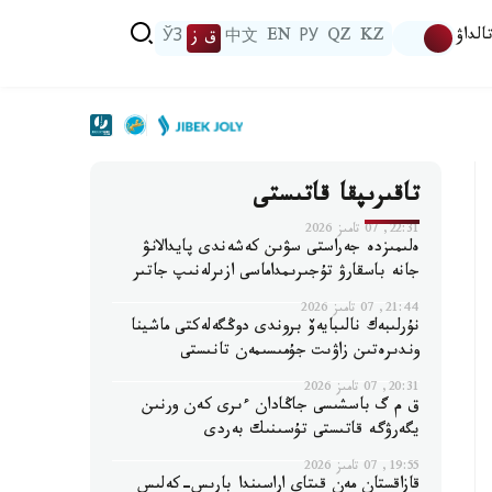
الداۋ
KZ
QZ
РУ
EN
中文
ق ز
ЎЗ
تاقىرىپقا قاتىستى
22:31, 07 تامىز 2026
ەلىمىزدە جەراستى سۋىن كەشەندى پايدالانۋ
جانە باسقارۋ تۇجىرىمداماسى ازىرلەنىپ جاتىر
21:44, 07 تامىز 2026
نۇرلىبەك نالىبايەۆ بروندى دوڭگەلەكتى ماشينا
وندىرەتىن زاۋىت جۇمىسىمەن تانىستى
20:31, 07 تامىز 2026
ق م گ باسشىسى جاڭادان ءىرى كەن ورنىن
يگەرۋگە قاتىستى تۇسىنىك بەردى
19:55, 07 تامىز 2026
قازاقستان مەن قىتاي اراسىندا بارىس-كەلىس