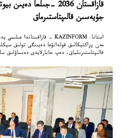
قازاقستان 2036 -جىلعا دە
جۇيەسىن قالىپتاستىرماق
استانا. KAZINFORM - قازاقستاند
مەن پراكتيكالىق قولدانۋعا دەيىنگى تولىق سيكلد
قالىپتاستىرىلماق، دەپ حابارلايدى دەنساۋلىق سا