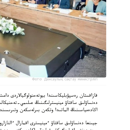
Фото: Денсаулық сақтау министрлігі
دەنساۋلىق ساقتاۋ مينيسترلىگىنىڭ عىلىمي-تەحنيكال
اكادەمياسىنىڭ الماتىدا وتكەن بىرلەسكەن وتىرىسىندا 
جيىنعا دەنساۋلىق ساقتاۋ ءمينيسترى اقمارال ءالنازار