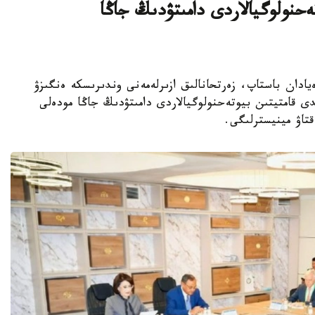
يىن بيوتەحنولوگيالاردى دامىتۋدىڭ جاڭا
ا عىلىمي يدەيادان باستاپ، زەرتحانالىق ازىرلەمەنى وندىرىسكە ەنگىزۋ
ى قامتيتىن بيوتەحنولوگيالاردى دامىتۋدىڭ جاڭا مودەلى
قتاۋ مينيسترلىگى.