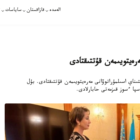
الەمدە
قازاقستان
ساياسات
ت
ەرەيتويىمەن قۇتتىقتادى
باسشىسى التىناي اسىلمۇراتوۆانى مەرەيتويىمەن قۇتتىقتادى. بۇل
سپا ءسوز قىزمەتى حابارلادى.