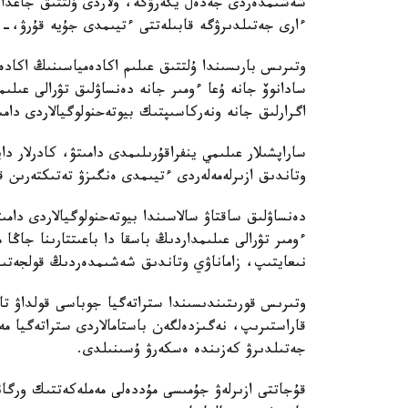
شەشىمدەردى جەدەل يگەرۋگە، ولاردى ۇلتتىق جاعدايع
ءارى جەتىلدىرۋگە قابىلەتتى ءتيىمدى جۇيە قۇرۋ،-د
وتىرىس بارىسىندا ۇلتتىق عىلىم اكادەمياسىنىڭ اكاد
سادانوۆ جانە ۇعا ءومىر جانە دەنساۋلىق تۋرالى عىلى
اگرارلىق جانە ونەركاسىپتىك بيوتەحنولوگيالاردى دامى
ساراپشىلار عىلىمي ينفراقۇرىلىمدى دامىتۋ، كادرلار دا
وتاندىق ازىرلەمەلەردى ءتيىمدى ەنگىزۋ تەتىكتەرىن قال
دەنساۋلىق ساقتاۋ سالاسىندا بيوتەحنولوگيالاردى دامى
ءومىر تۋرالى عىلىمداردىڭ باسقا دا باعىتتارىنا جاڭا
نىعايتىپ، زاماناۋي وتاندىق شەشىمدەردىڭ قولجەتىمدى
وتىرىس قورىتىندىسىندا ستراتەگيا جوباسى قولداۋ تاپ
قاراستىرىپ، نەگىزدەلگەن باستامالاردى ستراتەگيا
جەتىلدىرۋ كەزىندە ەسكەرۋ ۇسىنىلدى.
قۇجاتتى ازىرلەۋ جۇمىسى مۇددەلى مەملەكەتتىك ورگان