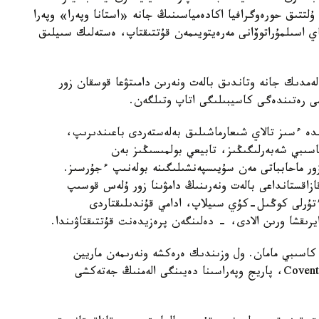
لتتىق حورەوگرافيا اكادەمياسىنىڭ جانە «استانا وپەرا» وپەرا
ي اسىلمۇراتوۆانى مەرەيتويىمەن قۇتتىقتاپ، ەستەلىك سىيلىق
لەمدىك جانە وتاندىق بالەت ونەرىن دامىتۋعا قوسقان زور
 رەتىندەگى كاسيبىلىگى اتاپ وتىلگەن.
ندە ءسىز تالاي شىعارماشىلىق بەلەستەردى باعىندىرىپ،
اسىبي شەبەرلىگىڭىز، تابيعي بولمىسىڭىز بەن
ور ماحابباتى مەن سۇيىسپەنشىلىگىنە بولەنىپ ءجۇرسىز.
زاقستانداعى بالەت ونەرىنىڭ دامۋىنا زور ۇلەس قوسىپ
ءتۇرلى كوڭىل-كۇي سىيلاپ، ادامي قۇندىلىقتاردى
رىقشا ورىن الادى، - دەلىنگەن پرەزيدەنت قۇتتىقتاۋىندا.
ار كاسىبي مامان. ول وزىندىك ەرەكشە ونەرىمەن ماريين
تەاترىنان باستاپ، كورولدىك وپەرا تەاترى Covent Garden، پاريج وپەراسىنا دەيىنگى الەمنىڭ جەتەكشى