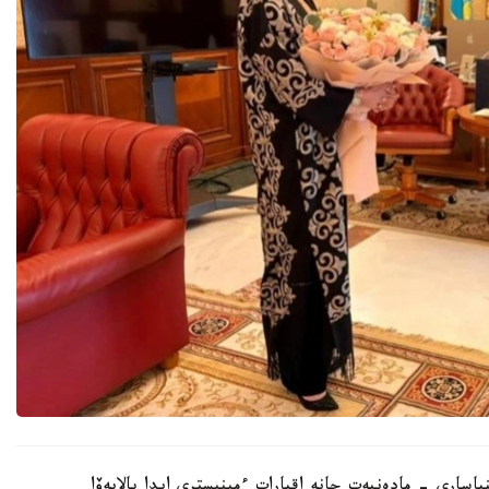
اسارى - مادەنيەت جانە اقپارات ءمينيسترى ايدا بالايەۆا