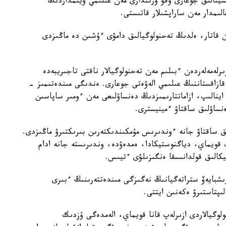
تسينالىق جوعارى وقۋ ورىندارى مەن عىلىمي ۇيىمداردىڭ
ىمدار مەن ساراپشىلار قاتىستى.
ممەن قاتار، ەلدىڭ تەحنولوگيالىق دامۋى ءۇشىن دە ماڭىزدى
لەمەلەردەن ءبىلىم مەن تەحنولوگيالار ناقتى تاجىريبەدە
 قازاقستاننىڭ عىلىمي الەۋەتى جوعارى. ەندىگى مىندەتىمىز -
ا اينالىپ، ازاماتتارىمىزدىڭ دەنساۋلىعى مەن ءومىر ساپاسىن
ساۋلىق ساقتاۋ ءمينيسترى.
ىق ساقتاۋ جانە ءوندىرىس مۇمكىندىكتەرىن بىرىكتىرۋ ماڭىزدى.
ىپ قويماي، دياگنوستيكادا، ەمدەۋدە، وندىرىستە جانە ادام
تيكالىق قولدانىسقا ەنگىزىلۋى ءتيىس.
رىشبايەۆ ستراتەگيانىڭ نەگىزگى مىندەتتەرىنىڭ ءبىرى
ىپتاستىرۋ ەكەنىن ايتتى.
وگيالاردى ازىرلەپ قانا قويماي، الەمدەگى ۇزدىك