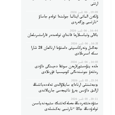
ارتتى
19:09, 06 تامىز 2026
ۇلكەن الماتى اينالما جولىندا تولەم جاساۋ
ءتارتىبى وزگەردى
16:44, 06 تامىز 2026
بالالى وتباسىلارعا قانداي تولەمدەر قاراستىرىلعان
16:28, 06 تامىز 2026
جەڭىل ونەركاسىپتى دامىتۋعا ارنالعان 28 شارا
ىسكە اسىرىلادى
16:05, 06 تامىز 2026
ەلدە ينۆەستورلارمەن سوتقا دەيىنگى داۋدى
رەتتەۋ جونىندەگى كوميسسيا قۇرىلادى
23:34, 05 تامىز 2026
«جەتىنشى ارنادا» سايلاۋالدى تەلەدەباتتىڭ
ارالىق داۋىس بەرۋ ناتيجەسى جاريالاندى
20:11, 05 تامىز 2026
ستۋدەنتتەردىڭ مەملەكەتتىك ستيپەندياسىن
تولەۋدىڭ جاڭا ءتارتىبى بەكىتىلدى