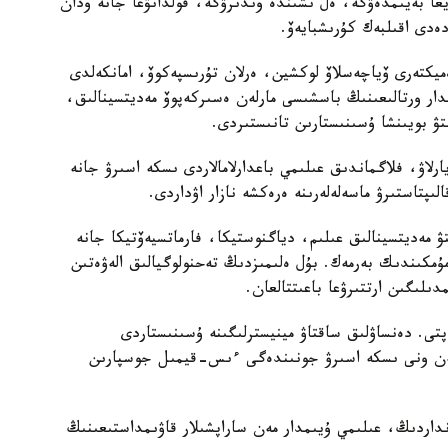
ا بەيىمدەۋگە، ەل ىشىندە وندىرۋگە، قولدانۋعا جانە ودان
ەدى اقىلبەك كۇرىشبايەۆ.
ەميكتەرى ۆياچەسلاۆ لوكشين، ەرلان تۇرىسپەكوۆ، امانكەلدى
مدار ورتالىعىنىڭ باسشىسى مارلەن ەسىركەپوۆ مەديتسينالىق،
تۋ بويىنشا ۇسىنىستارىن تانىستىردى.
يارلاۋ، فلاگماندىق عىلىمي باعدارلامالاردى ىسكە اسىرۋ جانە
ىپتاستىرۋ ماسەلەلەرىنە ەرەكشە نازار اۋداردى.
تۋ مەديتسينالىق عىلىم، دياگنوستيكا، فارماتسيەۆتيكا جانە
 مۇمكىندىك بەرمەك. بۇل ەلىمىزدىڭ تەحنولوگيالىق الەۋەتىن
لىگىن ارتتىرۋعا باعىتتالعان.
تى. دەنساۋلىق ساقتاۋ مينيسترلىگىنە ۇسىنىستاردى
 مەن ونى ىسكە اسىرۋ جونىندەگى ءىس-قيمىل جوسپارىن
داردىڭ، عىلىمي ۇيىمدار مەن ساراپشىلار قاۋىمداستىعىنىڭ