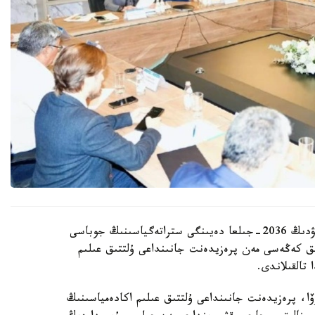
قازاقستان رەسپۋبليكاسىندا بيوتەحنولوگيالاردى دامىتۋدىڭ 2036-جىلعا دەيىنگى ستراتەگياسىنىڭ جوباسى
ىق كەڭەسى مەن پرەزيدەنت جانىنداعى ۇلتتىق عىلىم
تالقىلاندى.
وۆا، پرەزيدەنت جانىنداعى ۇلتتىق عىلىم اكادەمياسىنىڭ