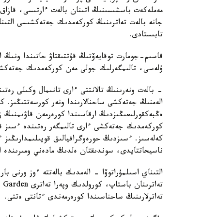
مەملەكەت باسشىسىنىڭ اتىنان بالەت ءارتىسى، قازاق ۇ
جانە بالەت تەاترىنىڭ كوركەمدىك جەتەكشىسى التىنا
تابىستادى.
قاسىم-جومارت توقايەۆتىڭ قۇتتىقتاۋ حاتىندا ونىڭ ا
ۇلەسى، تالىمگەرلىك جولى مەن كوركەمدىك جەتەكشى
- بالەت ونەرىنىڭ تالانتتى ءارى تانىمال وكىلى رەتى
الەمنىڭ جەتەكشى ساحنالارىندا ونەر كورسەتتىڭىز. ك
ەڭبەكقورلىعىڭىزدىڭ ارقاسىندا كورەرمەن قاۋىمنىڭ ز
كوركەمدىك جەتەكشى ءارى تالىمگەر رەتىندە ءسىز قا
كەلەسىز. ءسىزدىڭ حورەوگرافيالىق قويىلىمدارىڭىز 
ناسيحاتتايدى، سوندىقتان ەلدىڭ مادەني ومىرىندە اي
التىناي اسىلمۇراتوۆا - الەمدىك بالەتتە ءوز ورنى ب
تەاترلارىنىڭ ساحناسىندا كورەرمەندى ءتانتى ەتتى.