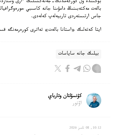
بۇگىندە ول كوركەمدىك-جەتەكشىلىك ءارى ۇستازدىق 
بالەت مەكتەبىنىڭ دامۋىنا جانە كاسىبي حورەوگرافيال
جاس ارتىستەردى تاربيەلەپ كەلەدى.
ايتا كەتەلىك «استانا بالەت» تەاترى كورەرمەنگە قى
بيلىك جانە ساياسات
كۇنسۇلتان وتارباي
اۆتور
10:12, 08 تامىز 2026