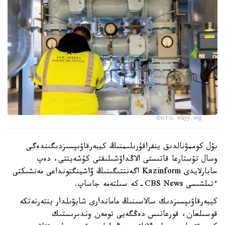
Фото: whyy.org
بۇل كوممۋنالدىق ينفراقۇرىلىمنىڭ كيبەرقاۋىپسىزدىگىندەگى
وسال تۇستارعا قاتىستى الاڭداۋشىلىقتى كۇشەيتتى، دەپ
حابارلايدى Kazinform اگەنتتىگىنىڭ ۆاشينگتونداعى مەنشىكتى
ءتىلشىسى CBS News-كە سىلتەمە جاساپ.
كيبەرقاۋىپسىزدىك سالاسىنىڭ ماماندارى شابۋىلدار ينتەرنەتكە
قوسىلعان، قورعانىس دەڭگەيى تومەن وندىرىستىك