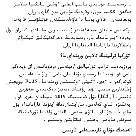
- رەسەيلىك مۇنايدى ساتىپ العانى ءۇشىن سانكسيا سالامىز
دەگەن اڭگىمە جوق. ولاردىڭ مۇنايى مەن گازى ارزان
بولعانىمەن، قالاي بولسا دا تاۋەلدىلىكتەن قۇتىلۋىمىز قاجەت.
ىرگەلەس جاتقان مەملەكەتتەر ۇسىنىستارىن جاسادى. ءبىراق بۇل
جەردە ءبىر ماسەلە بار. رەسەيدىڭ ەنەرگەتيكالىق شيكىزاتى
باسقالارىنا قاراعاندا الدەقايدا ارزان.
تۇركيا ترامپتىڭ تالابىن ورىنداي ما؟
پرەزيدەنت ترامپ تۇركيالىق ارىپتەسى ەردوعانمەن اق ۇيدەگى
باس قوسۋىندا دا رەسەي مۇنايىنان باس تارتۋ ماسەلەسىن
كوتەرگەن- ءدى. ءتىپتى ءوتىنىشىن ورىنداسا، F-35 جويعىش
ۇشاقتارىن ساتىپ الۋعا رۇقسات ەتەمىز دەگەندەي ەمەۋرىن
تانىتتى. ال انكارا بۇل كەلىسىمگە 2019 -جىلدان بەرى قول
جەتكىزە الماي كەلەدى. ساراپشىلاردىڭ ايتۋىنا قاراعاندا، بۇل
جاي عانا «ۇشاق ساتۋ» ەمەس، الداعى ۋاقىتتا تۇركيانىڭ
سىرتقى ساياسي باعىتىن انىقتايتىن ۇسىنىس.
الەمدىك مۇناي نارىعىنداعى تارتىس