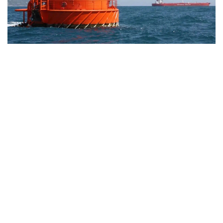
Фото: Kazinform
بۇعان ۆاشينگتون مەن تەگەران اراسىنداعى شيەلەنىس، ورمۋز
بۇعازىنىڭ جابىلۋى جانە مۇناي نىساندارىنىڭ ءبۇلىنۋى سەبەپ
بولعان. سونىمەن قاتار ا ق ش ءوز مۇنايىن كوبىرەك وڭدەي
باستاپ، ۆەنەسۋەلادان مۇناي يمپورتىن ارتتىردى. ساراپشىلاردىڭ
بولجامىنا قاراعاندا، تامىز ايىندا ساۋد ارابياسىنان جەتكىزىلەتىن
مۇناي كولەمى قايتا قالپىنا كەلىپ، تاۋلىگىنە 300 مىڭ باررەلگە
دەيىن جەتۋى مۇمكىن.
https://24.kz
الەم