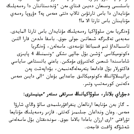
باسشىسى وسىعان دەيىن قىتاي مەن ءۇندىستاننان دا رەسەيلىك
مۇنايدان دا باس تارتۋىن تالاپ ەتتى ەمەس پە؟ ەۋروپا رەسەي
مۇنايىنان باس تارتا الا ما؟
ۆەنگريا مەن سلوۆاكيا رەسەيلىك مۇنايدان باس تارتا المايدى.
سەبەبى تەڭىزگە شىعاتىن جولى جوق. باسقا ەلدەن قارا التىن
تاسىمالداۋ تىم قىمباتقا تۇسەدى. ماسەلەن، ۆەنگريا
ەكونوميكاسى ءۇشىن بۇل جالپى ىشكى ءونىمنىڭ 4 پايىزى
شاماسىندا شىعىن كەلتىرۋى مۇمكىن. ياعني باتىستاعى ساياسي
فاكتورلار بۇل قادامعا يتەرمەلەگەنىمەن، بۋداپەشت پەن
براتيسلاۆانىڭ ەكونوميكالىق جاعدايى بۇعان ءالى دايىن ەمەس
ەكەنىن كورسەتىپ وتىر.
دجۋراي بلانار، سلوۆاكيانىڭ سىرتقى ىستەر ءمينيسترى:
- گاز بەن مۇنايعا ارنالعان ينفراقۇرىلىمدى سالۋ وڭاي شارۋا
ەمەس. وعان ونداعان جىلىمىز كەتتى. قازىر رەسەيلىك مۇنايعا
تۇراقتى ءارى ارزان باعادا بالاما جوق. سوندىقتان بۇل ماسەلەنى
شەشۋگە ۋاقىت قاجەت.