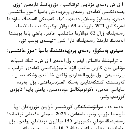
ا ق ش رەسەي مۇنايىن توقتاتىپ، ەۋروپانىڭ نارىعىن ءوزى
يەمدەنگىسى كەلەدى. رەسەي پرەزيدەنتى باسپا ءسوز حاتشىسى
دميتري پەسكوۆ وسىلاي دەيدى. ءيا، كەيىنگى الەمدىك ساۋدادا
امەريكالىق WTI باررەلىنە 65 دوللار توڭىرەگىندە باعالانسا،
رەسەيلىك ۋرال 62 دوللارعا ساتىلىپ جاتىر. ياعني باعا بويىنشا
الەمدىك نارىقتا رەسەيلىك قارا التىن ءتيىمدى بولىپ تۇر.
دميتري پەسكوۆ، رەسەي پرەزيدەنتىنىڭ باسپا ءسوز حاتشىسى:
- ترامپتىڭ ماقساتى ايقىن. ول الەمدى ا ق ش- تىڭ قىمبات
مۇنايى مەن گازىن ساتىپ الۋعا ماجبۇرلەگىسى كەلەدى. ترامپ -
بيزنەسمەن. ول ەۋروپالىقتاردى ۇلكەن شاياندى ۇشكە ەمەس،
كەرىسىنشە كىشكەنتايىن بەسكە العىزدىرماقشى. بۇل جەردە
ساياسي ەمەس، ەكونوميكالىق مۇددەسىن، ياعني پايدا تابۋدى
كوزدەپ وتىر.
دەسە دە، سولتۇستىكتەگى كورشىمىز نازارىن ەۋروپادان ازيا
نارىعىنا بۇرىپ وتىر. ماسەلەن، 2025 -جىلى ەكىنشى توقساندا
رەسەيدىڭ مۇناي ەكسپورتى 150 ميلليون تونناداي بولدى. بۇل