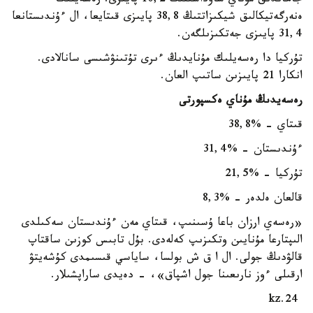
جاھاندىق مۇناي ساۋداسىنىڭ 10,2 پايىزى. رەسەيلىك
ەنەرگەتيكالىق شيكىزاتتىڭ 38,8 پايىزى قىتايعا، ال ءۇندىستانعا
31,4 پايىزى جەتكىزىلگەن.
تۇركيا دا رەسەيلىك مۇنايدىڭ ءىرى تۇتىنۋشىسى سانالادى.
انكارا 21 پايىزىن ساتىپ العان.
رەسەيدىڭ مۇناي ەكسپورتى
قىتاي - %38,8
ءۇندىستان - %31,4
تۇركيا - %21,5
قالعان ەلدەر - %8,3
«رەسەي ارزان باعا ۇسىنىپ، قىتاي مەن ءۇندىستان سەكىلدى
الىپتارعا مۇنايىن وتكىزىپ كەلەدى. بۇل تابىس كوزىن ساقتاپ
قالۋدىڭ جولى. ال ا ق ش بولسا، ساياسي قىسىمدى كۇشەيتۋ
ارقىلى ءوز نارىعىنا جول اشپاق»، - دەيدى ساراپشىلار.
24.kz