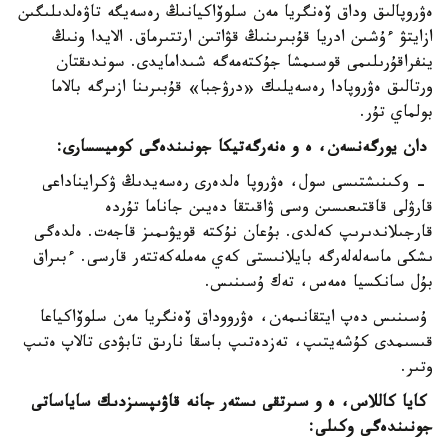
ەۋروپالىق وداق ۆەنگريا مەن سلوۆاكيانىڭ رەسەيگە تاۋەلدىلىگىن
ازايتۋ ءۇشىن ادريا قۇبىرىنىڭ قۋاتىن ارتتىرماق. الايدا ونىڭ
ينفراقۇرىلىمى قوسىمشا جۇكتەمەگە شىدامايدى. سوندىقتان
ورتالىق ەۋروپادا رەسەيلىك «درۋجبا» قۇبىرىنا ازىرگە بالاما
بولماي تۇر.
دان يورگەنسەن، ە و ەنەرگەتيكا جونىندەگى كوميسسارى:
- وكىنىشتىسى سول، ەۋروپا ەلدەرى رەسەيدىڭ ۋكرايناداعى
قارۋلى قاقتىعىسىن وسى ۋاقىتقا دەيىن جاناما تۇردە
قارجىلاندىرىپ كەلدى. بۇعان نۇكتە قويۋىمىز قاجەت. ەلدەگى
ىشكى ماسەلەلەرگە بايلانىستى كەي مەملەكەتتەر قارسى. ءبىراق
بۇل سانكسيا ەمەس، تەك ۇسىنىس.
ۇسىنىس دەپ ايتقانىمەن، ەۋرووداق ۆەنگريا مەن سلوۆاكياعا
قىسىمدى كۇشەيتىپ، تەزدەتىپ باسقا نارىق تابۋدى تالاپ ەتىپ
وتىر.
كايا كاللاس، ە و سىرتقى ىستەر جانە قاۋىپسىزدىك ساياساتى
جونىندەگى وكىلى: