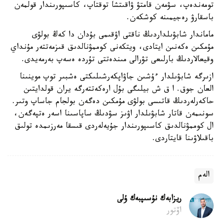
تومەندەپ، سۋمەن قامتۋ ۋاقىتشا توقتاپ، كاسىپورىندار قولمەن
باسقارۋ رەجيمىنە كوشكەن.
ماماندار شابۋىلداردىڭ ناقتى اۋقىمى بۇدان دا كەڭ بولۋى
مۇمكىن ەكەنىن ايتادى، ويتكەنى كوممۋنالدىق قىزمەتتەر مۇنداي
وقيعالاردىڭ بارلىعى تۋرالى مىندەتتى تۇردە ەسەپ بەرمەيدى.
ازىرگە شابۋىلدار ءۇشىن جاۋاپكەرشىلىكتى ەشبىر توپ موينىنا
العان جوق. ا ق ش بيلىگى بۇل ارەكەتتەرگە يران قولدايتىن
حاكەرلەردىڭ قاتىسى بولۋى مۇمكىن دەگەن بولجام جاساپ وتىر.
سونىمەن قاتار شابۋىلدار اۋىز سۋدىڭ ساپاسىنا اسەر ەتپەگەن،
ال كوممۋنالدىق كاسىپورىندار جۇيەلەردى قىسقا مەرزىمدە تولىق
باقىلاۋىنا قايتاردى.
الەم
ريزابەك نۇسىپبەك ۇلى
اۆتور