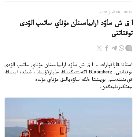
10:42, 08 تامىز 2026
ا ق ش ساۋد ارابياسىنان مۇناي ساتىپ الۋدى
توقتاتتى
استانا.قازاقپارات - ا ق ش ساۋد ارابياسىنان مۇناي ساتىپ الۋدى
توقتاتتى. Bloomberg اگەنتتىگىنىڭ حابارلاۋىنشا، شىلدە ايىنىڭ
قورىتىندىسى بويىنشا ەلگە ساۋديالىق مۇناي مۇلدە
جەتكىزىلمەگەن.