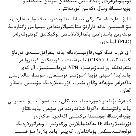
كومپيۋتەرلەردى پايدالاناتىن مىڭداعان سۋمەن جابدىقتاۋ
جۇيەسىنىڭ وسال ەكەنىن كورسەتتى.
شابۋىلداردىڭ نەگىزگى نىساناسىنا وندىرىستىك جابدىقتاردى،
سۋ قىسىمىن جانە تازارتۋ ستانتسيالارىنداعى حيميالىق زاتتاردىڭ
مولشەرىن باسقاراتىن باعدارلامالاناتىن لوگيكالىق كونتروللەرلەر
(PLC) اينالدى.
ا ق ش- تىڭ كيبەرقاۋىپسىزدىك جانە ينفراقۇرىلىمدى قورعاۋ
اگەنتتىگىنىڭ (CISA) مالىمەتىنشە، كوپتەگەن كونتروللەر
ينتەرنەتكە براندماۋەرسىز، VPN قورعانىسىنسىز، ال كەي
جاعدايدا ءتىپتى قۇپيا ءسوزسىز قوسىلعان. سونىڭ سالدارىنان
حاكەرلەر جۇيەگە وڭاي ەنىپ، قۇرىلعىلاردىڭ جۇمىسىن باسقارا
العان.
كيبەرشابۋىلدار دجوردجيا، ميچيگان، ميننەسوتا، نيۋ-دجەرسي
جانە وڭتۇستىك داكوتا شتاتتارىنداعى سۋمەن جابدىقتاۋ
جۇيەلەرىنىڭ جۇمىسىنا ىركىلىس اكەلدى. حاكەرلەر
قۇرىلعىلاردىڭ IP مەكەنجايلارىن وزگەرتىپ، وپەراتورلاردىڭ
قولجەتىمدىلىگىن بۇعاتتاعان. كەيبىر جاعدايلاردا سۋ قىسىمى