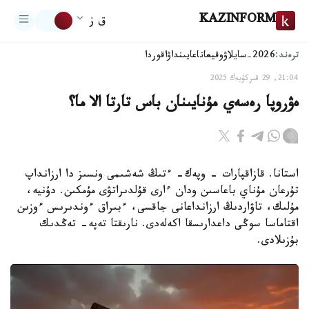
KAZINFORM
ق ز
ترەند:
2026-سايلاۋ
وقيعا
تاعايىنداۋ
اقوردا
21:04, 29 قىركۇيەك 2025
ەۋروپا رەسەي مۇنايىنان باس تارتا الا ما؟
استانا. قازاقپارات - وپەك- ءتىڭ شەشىمى ونسىز دا ارزانداپ
تۇرعان مۇناي باعاسىن ودان ءارى قۇلدىراتۋى مۇمكىن. دۇنيە،
مۇلىك، تاۋاردىڭ ارزانداعانى جاقسى، ءبىراق ءوندىرىس ءوزىن
اقتاماسا سوڭى داعدارىسقا اكەلەدى. نارىقتا تەپە- تەڭدىك
بۇزىلادى.