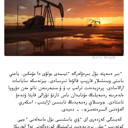
Фото: freepik
ءبىر ەسەپتە بۇل بىرەۋلەرگە ءتيىمدى بولۋى دا مۇمكىن. ياعني
باستى ويىنشىلار قارپىپ قالۋعا تىرىسادى. بيزنەسكە ساياسات
ارالاسادى. پرەزيدەنت ترامپ ب ۇ ۇ مىنبەرىنەن ناتو مەن ەۋروپا
ەلدەرىنە رەسەيلىك مۇنايدان باس تارتۋ تۋرالى قايتا ۇندەۋ
تاستادى. «وسىلاي رەسەيدىڭ تابىسىن ازايتىپ، اسكەري
الەۋەتىن السىرەتەمىز»، - دەيدى.
كەيىنگى كەزدەرى اق ءۇي باسشىسى بۇل ماسەلەنى ءجيى
كوتەرىپ ءجۇر. پرەزيدەنت ترامپتىڭ كوزدەگەنى نە؟ امەريكا