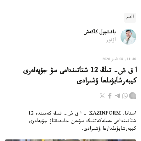
الەم
باقىتجول كاكەش
اۆتور
11:40, 08 تامىز 2026
ا ق ش- تىڭ 12 شتاتىنداعى سۋ جۇيەلەرى
كيبەرشابۋىلعا ۇشىرادى
استانا. KAZINFORM – ا ق ش- تىڭ كەمىندە 12
شتاتىنداعى مەملەكەتتىك سۋمەن جابدىقتاۋ جۇيەلەرى
كيبەرشابۋىلدارعا ۇشىرادى.