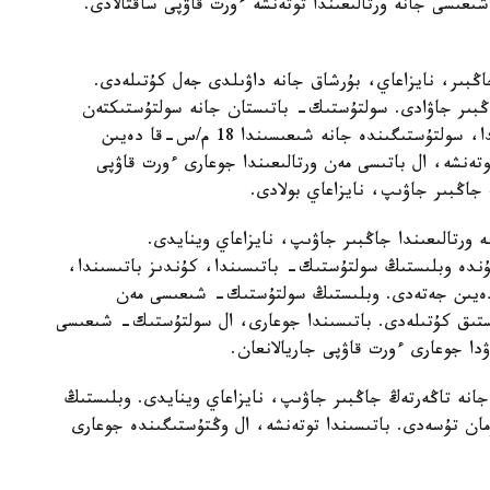
عىسى جانە ورتالىعىندا توتەنشە ءورت قاۋپى ساقتالادى.
ڭبىر، نايزاعاي، بۇرشاق جانە داۋىلدى جەل كۇتىلەدى.
ڭبىر جاۋادى. سولتۇستىك- باتىستان جانە سولتۇستىكتەن
سوعاتىن جەلدىڭ ەكپىنى كۇندىز وبلىستىڭ باتىسىندا، سولتۇستىگىندە جانە شىعىسىندا 18 م/س-قا دەيىن
ەنشە، ال باتىسى مەن ورتالىعىندا جوعارى ءورت قاۋپى
 جاڭبىر جاۋىپ، نايزاعاي بولادى.
 ورتالىعىندا جاڭبىر جاۋىپ، نايزاعاي وينايدى.
دە وبلىستىڭ سولتۇستىك- باتىسىندا، كۇندىز باتىسىندا،
نە ورتالىعىندا 15- 20 م/س-قا دەيىن جەتەدى. وبلىستىڭ سولتۇستىك- شىعىسى مەن
ا دەيىن اپتاپ ىستىق كۇتىلەدى. باتىسىندا جوعارى، ال سولتۇستىك- شىعىسى
ۋدا جوعارى ءورت قاۋپى جاريالانعان.
جانە تاڭەرتەڭ جاڭبىر جاۋىپ، نايزاعاي وينايدى. وبلىستىڭ
مان تۇسەدى. باتىسىندا توتەنشە، ال وڭتۇستىگىندە جوعارى