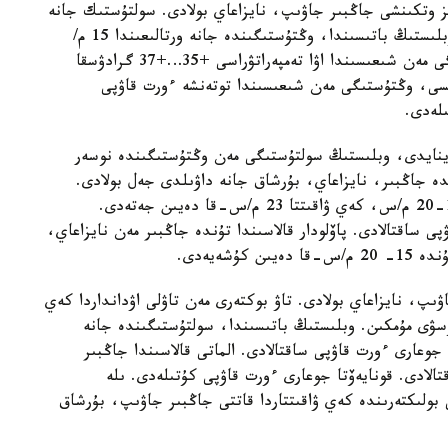
 وتكىنشى جاڭبىر جاۋىپ، نايزاعاي بولادى. سولتۇستىك جانە
سولتۇستىك- شىعىستان سوعاتىن جەلدىڭ ەكپىنى وبلىستىڭ باتىسىندا، وڭتۇستىگىندە جانە ورتالىعىندا 15 م/
س- قا دەيىن جەتەدى. كۇندىز وبلىستىڭ وڭتۇستىگى مەن شىعىسىندا اۋا تەمپەراتۋراسى +35…+37 گرادۋسقا
ىسى، وڭتۇستىگى مەن شىعىسىندا توتەنشە ءورت قاۋپى
ىلەدى.
 وينايدى، وبلىستىڭ سولتۇستىگى مەن وڭتۇستىگىندە نوسەر
 جاڭبىر، نايزاعاي، بۇرشاق جانە داۋىلدى جەل بولادى.
سولتۇستىك- باتىستان سوعاتىن جەلدىڭ ەكپىنى 15-20 م/س، كەي ۋاقىتتا 23 م/س-قا دەيىن جەتەدى.
 ساقتالادى. پاۆلودار قالاسىندا تۇندە جاڭبىر مەن نايزاعاي،
شەيەدى.
ىپ، نايزاعاي بولادى. تاۋ بوكتەرى مەن تاۋلى اۋدانداردا كەي
ۋى مۇمكىن. وبلىستىڭ باتىسىندا، سولتۇستىگىندە جانە
جوعارى ءورت قاۋپى ساقتالادى. الماتى قالاسىندا جاڭبىر
الادى. قونايەۆتا جوعارى ءورت قاۋپى كۇتىلەدى. ىلە
ى بولىكتەرىندە كەي ۋاقىتتاردا قاتتى جاڭبىر جاۋىپ، بۇرشاق