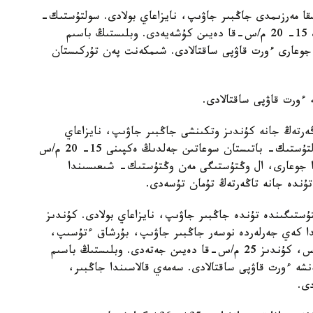
سقا مەرزىمدى جاڭبىر جاۋىپ، نايزاعاي بولادى. سولتۇستىك-
شىعىستان سوعاتىن جەلدىڭ ەكپىنى تاۋلى وڭىرلەردە 15- 20 م/س-قا دەيىن كۇشەيەدى. وبلىستىڭ باسىم
 جوعارى ءورت قاۋپى ساقتالادى. شىمكەنت پەن تۇركىستان
ە ءورت قاۋپى ساقتالادى.
ەرتەڭ جانە كۇندىز وتكىنشى جاڭبىر جاۋىپ، نايزاعاي
وينايدى. تۇندە جانە تاڭەرتەڭ تۇمان كۇتىلەدى. سولتۇستىك- باتىستان سوعاتىن جەلدىڭ ەكپىنى 15- 20 م/س
دا جوعارى، ال وڭتۇستىگى مەن وڭتۇستىك- شىعىسىندا
 تۇندە جانە تاڭەرتەڭ تۇمان تۇسەدى.
ۇستىگىندە تۇندە جاڭبىر جاۋىپ، نايزاعاي بولادى. كۇندىز
ندا كەي جەرلەردە نوسەر جاڭبىر جاۋىپ، بۇرشاق ءتۇسىپ،
داۋىلدى جەل سوعادى. جەلدىڭ ەكپىنى 15- 20 م/س، كۇندىز 25 م/س-قا دەيىن جەتەدى. وبلىستىڭ باسىم
شە ءورت قاۋپى ساقتالادى. سەمەي قالاسىندا جاڭبىر،
دى.