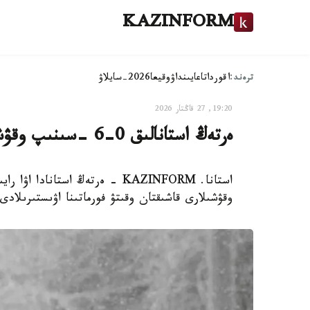
KAZINFORM
ترەند:
اقوردا
تاعايىنداۋ
وقيعا
2026-سايلاۋ
19:20, 27 قاڭتار 2026
ەرتەڭ استانالىق 0-6 -سىنىپ وقۋشىلارى قاشىقتان وقيدى
وقۋشىلارى قاشىقتان وقىتۋ فورماتىنا اۋىستىرىلادى