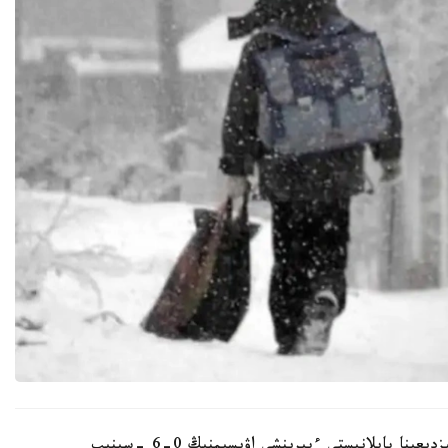
2026 -جىلعى 28 -قاڭتار كۇنى اۋا رايىنىڭ قولايسىزدىعىنا بايلانىستى ءبىرىنشى اۋىسىمنىڭ 0-6 -سىنىپ