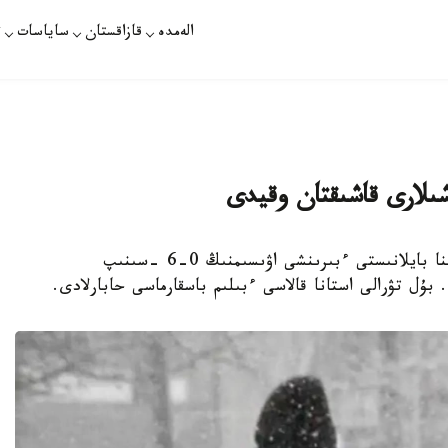
الەمدە
قازاقستان
ساياسات
ت
استانا. KAZINFORM - ەرتەڭ استانادا اۋا رايىنا بايلانىستى ءبىرىنشى اۋىسىمنىڭ 0-6 -سىنىپ
. بۇل تۋرالى استانا قالاسى ءبىلىم باسقارماسى حابارلادى.