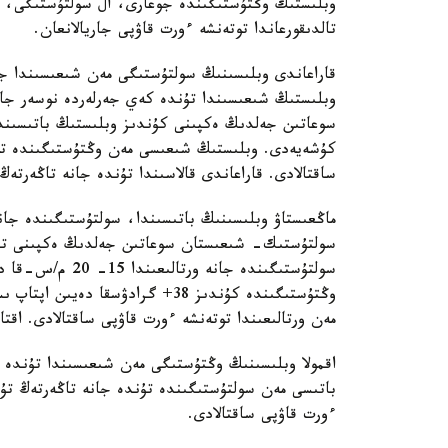
وبلىستىڭ وڭتۇستىگىندە جوعارى، ال سولتۇستىگى، شى
تالدىقورعاندا توتەنشە ءورت قاۋپى جاريالانعان.
قاراعاندى وبلىسىنىڭ سولتۇستىگى مەن شىعىسىندا جا
وبلىستىڭ شىعىسىندا تۇندە كەي جەرلەردە نوسەر جا
كۇشەيەدى. وبلىستىڭ شىعىسى مەن وڭتۇستىگىندە توت
ساقتالادى. قاراعاندى قالاسىندا تۇندە جانە تاڭەرتەڭ
ماڭعىستاۋ وبلىسىنىڭ باتىسىندا، سولتۇستىگىندە جانە
سولتۇستىك- شىعىستان سوعاتىن جەلدىڭ ەكپىنى تۇن
سولتۇستىگىندە جا
وڭتۇستىگىندە كۇندىز 38+ گرادۋسق
مەن ورتالىعىندا توتەنشە ءورت قاۋپى ساقتالادى. اقتا
اقمولا وبلىسىنىڭ وڭتۇستىگى مەن شىعىسىندا تۇندە 
باتىسى مەن سولتۇستىگىندە تۇندە جانە تاڭەرتەڭ تۇ
ءورت قاۋپى ساقتالادى.