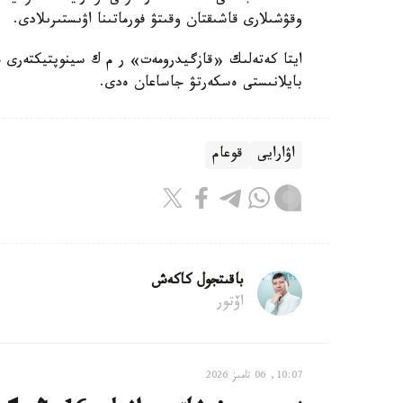
وقۋشىلارى قاشىقتان وقىتۋ فورماتىنا اۋىستىرىلادى.
بايلانىستى ەسكەرتۋ جاساعان ەدى.
اۋارايى
قوعام
باقىتجول كاكەش
اۆتور
10:07, 06 تامىز 2026