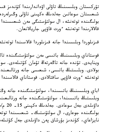
تۇركىستان وبلىسىنىڭ تاۋلى اۋداندارىندا كۇندىز قى
بولىگىندە توتەنشە، ال سولتۇستىگى مەن شىعىسىندا
قالالارىندا توتەنشە ءورت قاۋپى جاريالانعان.
قىزىلوردا وبلىسىندا جانە قىزىلوردا قالاسىندا توتەنش
قوستاناي وبلىسىنىڭ باتىسى مەن سولتۇستىگىندە تاڭ
بولادى. وبلىستىڭ باتىسى، شىعىسى جانە ورتالىعىن
توتەنشە ءورت قاۋپى ساقتالادى. قوستاناي قالاسىندا
اباي وبلىسىنىڭ باتىسىندا، سولتۇستىگىندە جانە وڭت
وبلىستىڭ باتىسىندا، سولتۇستىگىندە جانە ورتالىعى
بولىگىندە جوعارى، ال سولتۇستىك- شىعىسىندا توتەن
نايزاعاي، كۇندىز بۇرشاق پەن داۋىلدى جەل كۇتىلە