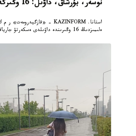
نوسەر، بۇرشاق، داۋىل: 16 وڭىرگە اۋا رايىنا بايلانىستى ەسكەرتۋ جاسالدى
ەلىمىزدىڭ 16 وڭىرىندە داۋىلدى ەسكەرتۋ جاريالادى.