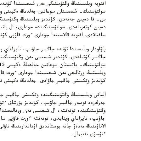
اقتوبە وبلىسىنىڭ وڭتۇستىگى مەن شىعىسىندا كۇندىز
دەيىن كوتەرىلەدى. سولتۇستىگىندە جوعارى، ال بات
ساقتالادى. اقتوبە قالاسىندا جوعارى ءورت قاۋپى كۇت
پاۆلودار وبلىسىندا تۇندە جاڭبىر جاۋىپ، نايزاعاي
جاڭبىر كۇتىلەدى. كۇندىز شىعىسى مەن وڭتۇستىگىندە
وبلىستىڭ ورتالىعى مەن شىعىسىندا جوعارى ءورت قاۋپى
كۇندىز وتكىنشى جاڭبىر جاۋادى. جەلدىڭ ەكپىنى تۇندە 15- 20 م/س-قا دەيىن كۇ
الماتى وبلىسىنىڭ وڭتۇستىگىندە وتكىنشى جاڭبىر جاۋ
جەرلەردە نوسەر جاڭبىر جاۋىپ، كۇندىز بۇرشاق ءتۇس
وڭتۇستىگىندە توتەنشە، ال شىعىسى مەن ورتالىعىندا 
جاۋىپ، نايزاعاي وينايدى، توتەنشە ءورت قاۋپى ساقت
الاتاۋىنىڭ مەدەۋ جانە بوستاندىق اۋداندارىنىڭ تاۋل
ءتۇسۋى ىقتيمال.