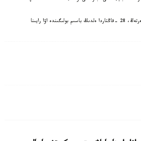
ايتا كەتەلىك «قازگيدرومەت» ر م ك سينوپتيكتەرى ەرتەڭ، 28 -قاڭتاردا ەلدىڭ باسىم بولىگىندە اۋا رايىنا