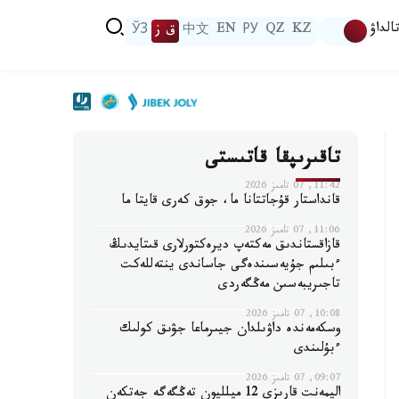
الداۋ
KZ
QZ
РУ
EN
中文
ق ز
ЎЗ
تاقىرىپقا قاتىستى
11:42, 07 تامىز 2026
قانداستار قۇجاتتانا ما، جوق كەرى قايتا ما
11:06, 07 تامىز 2026
قازاقستاندىق مەكتەپ ديرەكتورلارى قىتايدىڭ
ءبىلىم جۇيەسىندەگى جاساندى ينتەللەكت
تاجىريبەسىن مەڭگەردى
10:08, 07 تامىز 2026
وسكەمەندە داۋىلدان جيىرماعا جۋىق كولىك
ءبۇلىندى
09:07, 07 تامىز 2026
اليمەنت قارىزى 12 ميلليون تەڭگەگە جەتكەن