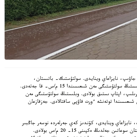
ر جاۋىپ، نايزاعاي وينايدى. سولتۇستىك- باتىستان،
سولتۇستىكتەن سوعاتىن جەلدىڭ ەكپىنى كۇندىز وبلىستىڭ سولتۇستىگى مەن شىعىسىندا 15 م/س- قا جەتەدى.
 گرادۋسقا دەيىن كوتەرىلىپ، اپتاپ ىستىق بولادى. وبلىستىڭ سولتۇستىگى مەن
شىعىسىندا توتەنشە ءورت قاۋپى ساقتالادى. جەزقازعان
، نايزاعاي وينايدى، كۇندىز كەي جەرلەردە نوسەر جاڭبىر
جاۋادى. الاكول كولدەرى ماڭىندا سولتۇستىك- باتىستان سوعاتىن جەلدىڭ ەكپىنى 15- 20 م/س بولادى.