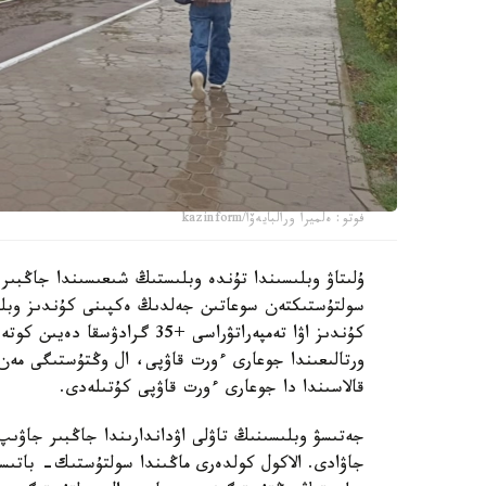
فوتو: ەلميرا ورالبايەۆا/kazinform
ۇلىتاۋ وبلىسىندا تۇندە وبلىستىڭ شىعىسىندا جاڭبى
كۇندىز اۋا تەمپەراتۋراسى +35
ورتالىعىندا جوعارى ءورت قاۋپى، ال وڭتۇستىگى مەن 
قالاسىندا دا جوعارى ءورت قاۋپى كۇتىلەدى.
جەتىسۋ وبلىسىنىڭ تاۋلى اۋداندارىندا جاڭبىر جاۋىپ