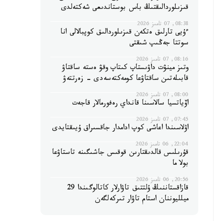
قىزىلوردالىقتىڭ باس بوستاندىعى شەكتەلدى
08:38, 07 تامىز 2026
ءۇيى تارلىق ەتكەن قىزىلوردالىق كوپبالالى انا
سوتتا جەڭىپ شىقتى
08:16, 07 تامىز 2026
وتىز مينۋت داۋىستاپ كىتاپ وقۋ ەستە ساقتاۋ
قابىلەتىن ساقتاۋعا كومەكتەسەدى - زەرتتەۋ
08:00, 07 تامىز 2026
اۆياتسيا سالاسىنا قانداي رەفورمالار قاجەت
07:45, 07 تامىز 2026
اۋلاسىندا اعاشى كوپ ادامدار جاقسىراق ۇيىقتايدى
22:04, 06 تامىز 2026
قۇرىلىس قالدىقتارىن قوقىس جاشىگىنە تاستاۋعا
بولا ما
20:56, 06 تامىز 2026
قازاقستاننىڭ ۇلتتىق تاۋارلار كاتالوگىندا 29
ميلليوننان استام تاۋار تىركەلگەن