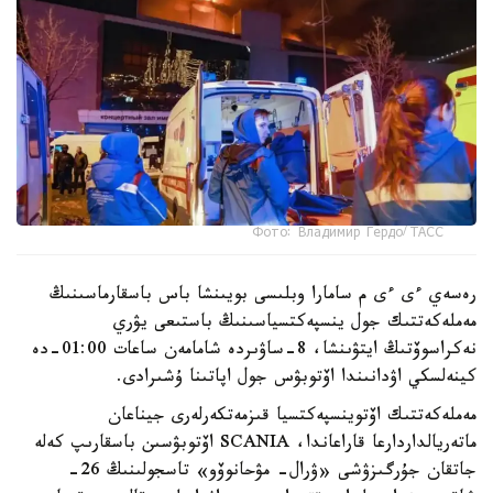
Фото: Владимир Гердо/ ТАСС
رەسەي ءى ءى م سامارا وبلىسى بويىنشا باس باسقارماسىنىڭ
مەملەكەتتىك جول ينسپەكتسياسىنىڭ باستىعى يۋري
نەكراسوۆتىڭ ايتۋىنشا، 8-ساۋىردە شامامەن ساعات 01:00-دە
كينەلسكي اۋدانىندا اۆتوبۋس جول اپاتىنا ۇشىرادى.
مەملەكەتتىك اۆتوينسپەكتسيا قىزمەتكەرلەرى جيناعان
ماتەريالداردارعا قاراعاندا، SCANIA اۆتوبۋسىن باسقارىپ كەلە
جاتقان جۇرگىزۋشى «ۋرال- مۋحانوۆو» تاسجولىنىڭ 26-