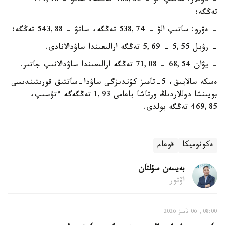
- دوللار: ساتىپ الۋ - 468,86 تەڭگە، ساتۋ - 471,16
تەڭگە؛
- ەۋرو: ساتىپ الۋ - 538,74 تەڭگە، ساتۋ - 543,88 تەڭگە؛
- رۋبل 5,55 - 5,69 تەڭگە ارالىعىندا ساۋدالانادى.
- يۋان 68,54 - 71,08 تەڭگە ارالىعىندا ساۋدالانىپ جاتىر.
ەسكە سالايىق، 5-تامىز كۇندىزگى ساۋدا-ساتتىق قورىتىندىسى
بويىنشا دوللاردىڭ ورتاشا باعامى 1,93 تەڭگەگە ءتۇسىپ،
469,85 تەڭگە بولدى.
ەكونوميكا
قوعام
بەيسەن سۇلتان
اۆتور
08:00, 06 تامىز 2026