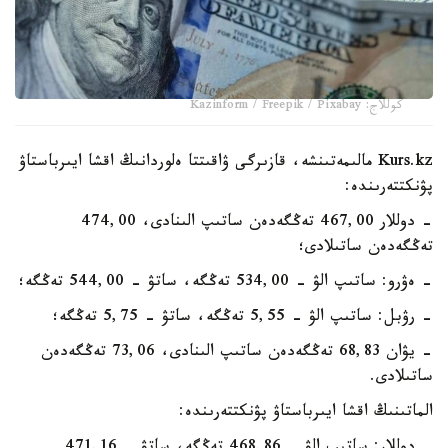
كوللاج: Kazinform / Freepik / Pixabay
Kurs.kz مالىمەتىنشە، قازىرگى ۋاقىتتا ەلوردانىڭ اقشا ايىرباستاۋ
پۋنكتتەرىندە:
- دوللار 467,00 تەڭگەدەن ساتىپ الىنادى، 474,00
تەڭگەدەن ساتىلادى؛
- ەۋرو: ساتىپ الۋ - 534,00 تەڭگە، ساتۋ - 544,00 تەڭگە؛
- رۋبل: ساتىپ الۋ - 5,55 تەڭگە، ساتۋ - 5,75 تەڭگە؛
- يۋان 68,83 تەڭگەدەن ساتىپ الىنادى، 73,06 تەڭگەدەن
ساتىلادى.
الماتىنىڭ اقشا ايىرباستاۋ پۋنكتتەرىندە: