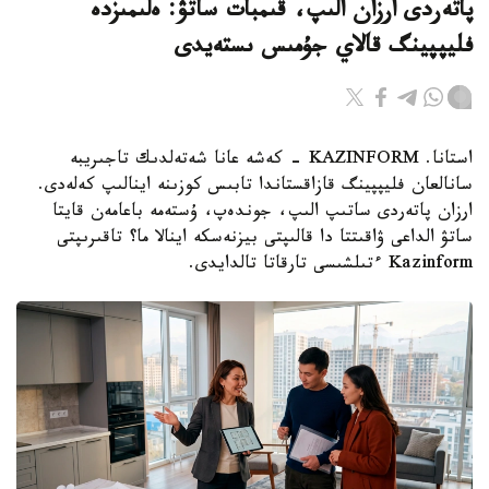
پاتەردى ارزان الىپ، قىمبات ساتۋ: ەلىمىزدە
فليپپينگ قالاي جۇمىس ىستەيدى
استانا. KAZINFORM - كەشە عانا شەتەلدىك تاجىريبە
سانالعان فليپپينگ قازاقستاندا تابىس كوزىنە اينالىپ كەلەدى.
ارزان پاتەردى ساتىپ الىپ، جوندەپ، ۇستەمە باعامەن قايتا
ساتۋ الداعى ۋاقىتتا دا قالىپتى بيزنەسكە اينالا ما؟ تاقىرىپتى
Kazinform ءتىلشىسى تارقاتا تالدايدى.