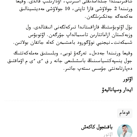
شاقىرىمىندا جىلدامدىقتى اسىرىپ، اۋدارىلىپ قالدى. وقيعا
ورنىندا 2 جولاۋشى قازا تاپتى، 10 جولاۋشى مەديتسينالىق
مەكەمەگە جەتكىزىلگەن.
بۇل اۆتوبۋستىڭ قازاقستاندا تىركەلگەنى انىقتالدى. ول
وزبەكستان ازاماتتارىن تاسىمالداپ جۇرگەن. اۆتوبۋس
شىمكەنت-نيجنيي نوۆگورود باعىتىمەن كەلە جاتقان بولاتىن.
وقيعا ورنىندا جەدەل- تەرگەۋ توبى، وبلىستىق مەملەكەتتىك
جول ينسپەكتسياسىنىڭ باسشىلىعى جانە ر ف ءى ءى م اۋماقتىق
دەپارتامەنتى جۇمىس ىستەپ جاتىر.
اۆتور
ايدار وسپاناليەۆ
قوعام
باقىتجول كاكەش
اۆتور