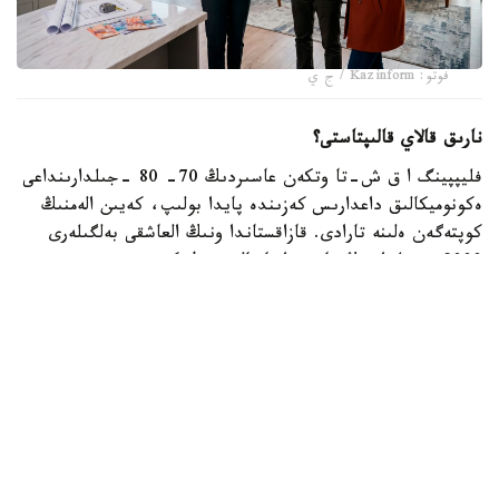
فوتو: Kazinform / ج ي
نارىق قالاي قالىپتاستى؟
فليپپينگ ا ق ش-تا وتكەن عاسىردىڭ 70- 80 -جىلدارىنداعى
ەكونوميكالىق داعدارىس كەزىندە پايدا بولىپ، كەيىن الەمنىڭ
كوپتەگەن ەلىنە تارادى. قازاقستاندا ونىڭ العاشقى بەلگىلەرى
2000 -جىلداردىڭ باسىندا بايقالدى. ول كەزدە تۇرعىن ءۇي
قۇرىلىسى قارقىندى ءجۇرىپ، سۇرانىس جوعارى بولعاندىقتان،
ينۆەستورلار پاتەردى جوندەۋسىز- اق قىمباتقا قايتا ساتىپ،
تابىس تاپتى.