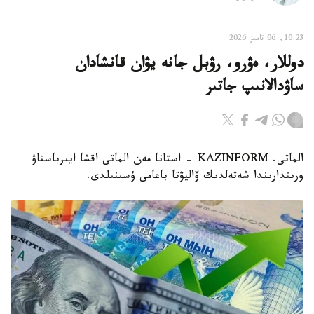
10:23, 06 تامىز 2026
دوللار، ەۋرو، رۋبل جانە يۋان قانشادان
ساۋدالانىپ جاتىر
الماتى. KAZINFORM - استانا مەن الماتى اقشا ايىرباستاۋ
ورىندارىندا شەتەلدىك ۆاليۋتا باعامى ۇسىنىلدى.