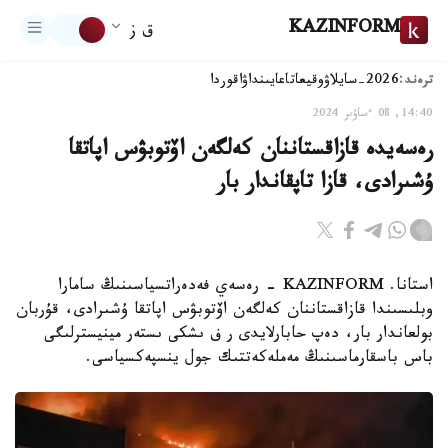
KAZINFORM
ق ز
ترەند:
2026-سايلاۋ
وقيعا
تاعايىنداۋ
اقوردا
14:40, 08 ءساۋىر 2024
رەسەيدە قازاقستاننان كەلگەن اۆتوبۋس اپاتقا
ۇشىرادى، قازا تاپقاندار بار
استانا. KAZINFORM - رەسەي فەدەراتسياسىنىڭ سامارا
وبلىسىندا قازاقستاننان كەلگەن اۆتوبۋس اپاتقا ۇشىرادى، قۇربان
بولعاندار بار، دەپ حابارلايدى ر ف ىشكى ىستەر مينيسترلىگى
باس باسقارماسىنىڭ مەملەكەتتىك جول ينسپەكسياسى.