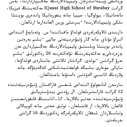
ورتالىعى ۇيىمداستىرعان وليمپيادالاردىڭ جەڭىمپازدارىنا، بەس
گرانت IQanat High School of Burabay مەكتەبىنىڭ فيزيكا،
ماتەماتيكا، بيولوگيا، حيميا جانە ينفورماتيكا پاندەرى بويىنشا
ىشكى وليمپيادالارىندا ءبىرىنشى ورىن العاندارعا ارنالعان.
دارىندى تالاپكەرلەردى قولداۋ ماقساتىندا س. وتەبايەۆ اتىنداعى
اتىراۋ مۇناي جانە گاز ۋنيۆەرسيتەتى جالپى ءبىلىم بەرەتىن
پاندەر بويىنشا وبلىستىق وليمپيادالاردىڭ جەڭىمپازدارى مەن
«زەردەلى» مەكتەپتەرىنىڭ تۇلەكتەرىنە 20 رەكتورلىق ءبىلىم
بەرۋ گرانتىن ءبولدى. گرانتتار تالانتتى جاستاردى قولداۋعا،
ساپالى جوعارى بىلىمگە قولجەتىمدىلىكتى كەڭەيتۋگە جانە
ولاردىڭ كاسىبي الەۋەتىن دامىتۋعا باعىتتالعان.
سارسەن امانجولوۆ اتىنداعى شىعىس قازاقستان ۋنيۆەرسيتەتىندە
12 گرانت قاراستىرىلعان. ال رۋدنىي يندۋستريالىق
ۋنيۆەرسيتەتىندە جەتىم بالالارعا، اتا-اناسىنىڭ قامقورلىعىنسىز
قالعان بالالارعا، از قامتىلعان، تولىق ەمەس جانە كوپبالالى
وتباسىلاردان شىققان تالاپكەرلەرگە رەكتوردىڭ 10 گرانتى
بەرىلەدى.