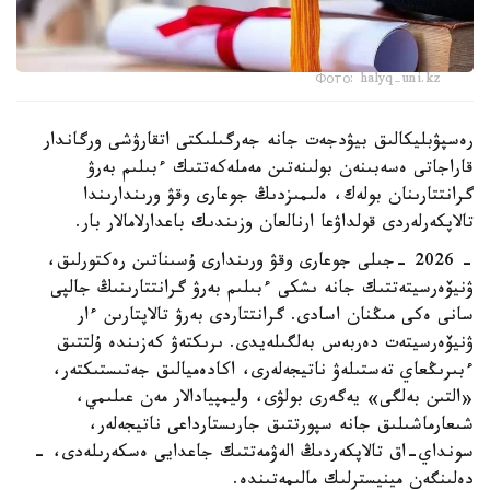
Фото: halyq-uni.kz
رەسپۋبليكالىق بيۋدجەت جانە جەرگىلىكتى اتقارۋشى ورگاندار
قاراجاتى ەسەبىنەن بولىنەتىن مەملەكەتتىك ءبىلىم بەرۋ
گرانتتارىنان بولەك، ەلىمىزدىڭ جوعارى وقۋ ورىندارىندا
تالاپكەرلەردى قولداۋعا ارنالعان وزىندىك باعدارلامالار بار.
- 2026 -جىلى جوعارى وقۋ ورىندارى ۇسىناتىن رەكتورلىق،
ۋنيۆەرسيتەتتىك جانە ىشكى ءبىلىم بەرۋ گرانتتارىنىڭ جالپى
سانى ەكى مىڭنان اسادى. گرانتتاردى بەرۋ تالاپتارىن ءار
ۋنيۆەرسيتەت دەربەس بەلگىلەيدى. ىرىكتەۋ كەزىندە ۇلتتىق
ءبىرىڭعاي تەستىلەۋ ناتيجەلەرى، اكادەميالىق جەتىستىكتەر،
«التىن بەلگى» يەگەرى بولۋى، وليمپيادالار مەن عىلىمي،
شىعارماشىلىق جانە سپورتتىق جارىستارداعى ناتيجەلەر،
سونداي-اق تالاپكەردىڭ الەۋمەتتىك جاعدايى ەسكەرىلەدى، -
دەلىنگەن مينيسترلىك مالىمەتىندە.