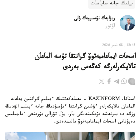
بيلىك جانە ساياسات
ريزابەك نۇسىپبەك ۇلى
اۆتور
15:43, 08 تامىز 2026
اسحات ايماعامبەتوۆ گرانتقا تۇسە الماعان
تالاپكەرلەرگە كەڭەس بەردى
استانا. KAZINFORM - مەملەكەتتىك ءبىلىم گرانتىن يەلەنە
الماعان تالاپكەرلەر ءۇشىن گرانتقا ءتۇسۋدىڭ جانە ءبىلىم الۋدىڭ
وزگە دە بىرنەشە مۇمكىندىگى بار. بۇل تۋرالى بۇرىنعى ءماجىلىس
دەپۋتاتى اسحات ايماعامبەتوۆ مالىمدەدى.