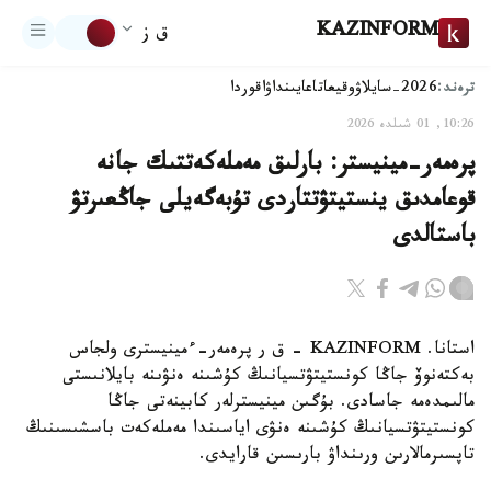
KAZINFORM
ق ز
ترەند:
2026-سايلاۋ
وقيعا
تاعايىنداۋ
اقوردا
10:26, 01 شىلدە 2026
پرەمەر-مينيستر: بارلىق مەملەكەتتىك جانە
قوعامدىق ينستيتۋتتاردى تۇبەگەيلى جاڭعىرتۋ
باستالدى
استانا. KAZINFORM - ق ر پرەمەر-ءمينيسترى ولجاس
بەكتەنوۆ جاڭا كونستيتۋتسيانىڭ كۇشىنە ەنۋىنە بايلانىستى
مالىمدەمە جاسادى. بۇگىن مينيسترلەر كابينەتى جاڭا
كونستيتۋتسيانىڭ كۇشىنە ەنۋى اياسىندا مەملەكەت باسشىسىنىڭ
تاپسىرمالارىن ورىنداۋ بارىسىن قارايدى.