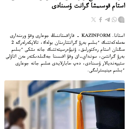
استام قوسىمشا گرانت ۇسىنادى
استانا. KAZINFORM - قازاقستاننىڭ جوعارى وقۋ ورىندارى
مەملەكەتتىك ءبىلىم بەرۋ گرانتتارىنان بولەك، تالاپكەرلەرگە 2
مىڭنان استام رەكتورلىق، ۋنيۆەرسيتەتتىك جانە ىشكى ءبىلىم
بەرۋ گرانتىن، سونداي-اق وقۋ اقىسىنا جەڭىلدىكتەر مەن اتاۋلى
ستيپەنديالار ۇسىنادى، دەپ حابارلايدى عىلىم جانە جوعارى
ءبىلىم مينيسترلىگى.