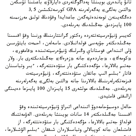
تانۋ پاندەرى بويىنشا پەداگوگتەردى دايارلاۋ» باعىتىنا تۇسكەن
«التىن بەلگى» يەگەرلەرىنە GPA كورسەتكىشىن 3,5
دەڭگەيىنەن تومەندەتپەگەن جاعدايدا وقۋدىڭ تولىق مەرزىمىنە
100 پايىزدىق جەڭىلدىك بەرىلەدى.
كەيبىر ۋنيۆەرسيتەتتەردە رەكتور گرانتتارىنىڭ ورنىنا وقۋ اقىسىنا
جەڭىلدىكتەر جۇيەسى قولدانىلادى. ماسەلەن، احمەت بايتۇرسىن
ۇلى اتىنداعى قوستاناي وڭىرلىك ۋنيۆەرسيتەتىندە «قامقور»،
«كومەك»، «جاردەم» جانە «زەرەك» جەڭىلدىكتەرى بار. ولار
جەتىم بالالارعا، مۇگەدەكتىگى بار ستۋدەنتتەرگە، ءبىر وتباسىنان
قاتار ءبىلىم الىپ جاتقان ستۋدەنتتەرگە، ۋنيۆەرسيتەت
قىزمەتكەرلەرىنىڭ بالالارىنا جانە «التىن بەلگى» يەگەرلەرىنە
بەرىلەدى. جەڭىلدىك مولشەرى 15 پايىزدان 100 پايىزعا دەيىنگى
ارالىقتى قامتيدى.
حالەل دوسمۇحامەدوۆ اتىنداعى اتىراۋ ۋنيۆەرسيتەتىندە وقۋ
اقىسىنا جەڭىلدىكتەر 14 سانات بويىنشا بەرىلەدى. الەۋمەتتىك
قولداۋ جەتىم بالالارعا، مۇگەدەكتىگى بار ستۋدەنتتەرگە، از
قامتىلعان جانە كوپبالالى وتباسىلاردان شىققان ءبىلىم الۋشىلارعا،