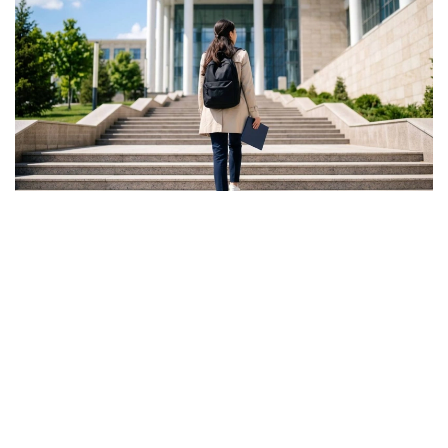
Фото: Ғылым және жоғары білім министрлігі
ونىڭ ايتۋىنشا، گرانت كونكۋرسىنىڭ ناتيجەسى تالاپكەر ءۇشىن
بارلىق مۇمكىندىك اياقتالدى دەگەندى بىلدىرمەيدى.
- باستىسى - ءالى دە گرانتتى جەڭىپ الۋعا مۇمكىندىك بار.
بىرىنشىدەن، اكىمدىكتەردىڭ گرانتتارى بار. بىرنەشە مىڭ
گرانت جەرگىلىكتى بيۋدجەتتەن بولىنەدى. ەكىنشىدەن،
«قازاقستان حالقىنا» قورىنىڭ گرانتتارى تاعى بار، - دەدى