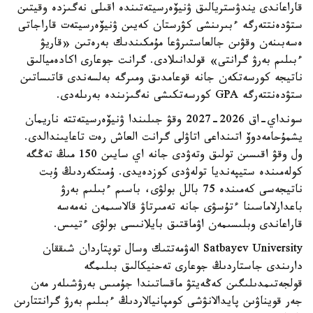
قاراعاندى يندۋستريالىق ۋنيۆەرسيتەتىندە اقىلى نەگىزدە وقيتىن
ستۋدەنتتەرگە ءبىرىنشى كۋرستان كەيىن ۋنيۆەرسيتەت قاراجاتى
ەسەبىنەن وقۋىن جالعاستىرۋعا مۇمكىندىك بەرەتىن «قاريۋ
ءبىلىم بەرۋ گرانتى» قولدانىلادى. گرانت جوعارى اكادەميالىق
ناتيجە كورسەتكەن جانە قوعامدىق ومىرگە بەلسەندى قاتىساتىن
ستۋدەنتتەرگە GPA كورسەتكىشى نەگىزىندە بەرىلەدى.
سونداي-اق 2026-2027 وقۋ جىلىندا ۋنيۆەرسيتەتتە ناريمان
يشمۇحامەدوۆ اتىنداعى اتاۋلى گرانت العاش رەت تاعايىندالدى.
ول وقۋ اقىسىن تولىق وتەۋدى جانە اي سايىن 150 مىڭ تەڭگە
كولەمىندە ستيپەنديا تولەۋدى كوزدەيدى. ۇمىتكەردىڭ ۇبت
ناتيجەسى كەمىندە 75 بالل بولۋى، باسىم ءبىلىم بەرۋ
باعدارلاماسىنا ءتۇسۋى جانە تەمىرتاۋ قالاسىمەن نەمەسە
قاراعاندى وبلىسىمەن اۋماقتىق بايلانىسى بولۋى ءتيىس.
Satbayev University الەۋمەتتىك وسال توپتاردان شىققان
دارىندى جاستاردىڭ جوعارى تەحنيكالىق بىلىمگە
قولجەتىمدىلىگىن كەڭەيتۋ ماقساتىندا جۇمىس بەرۋشىلەر مەن
جەر قويناۋىن پايدالانۋشى كومپانيالاردىڭ ءبىلىم بەرۋ گرانتتارىن