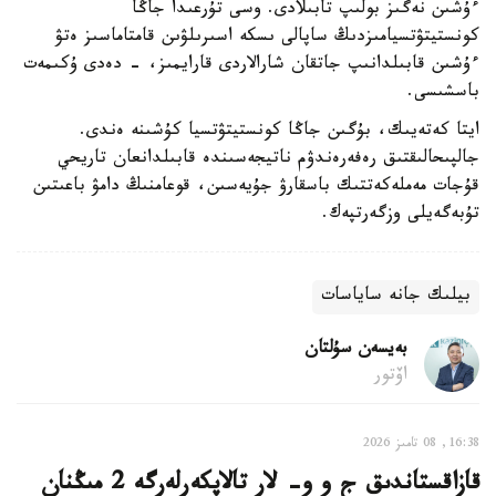
ءۇشىن نەگىز بولىپ تابىلادى. وسى تۇرعىدا جاڭا
كونستيتۋتسيامىزدىڭ ساپالى ىسكە اسىرىلۋىن قامتاماسىز ەتۋ
ءۇشىن قابىلدانىپ جاتقان شارالاردى قارايمىز، - دەدى ۇكىمەت
باسشىسى.
ايتا كەتەيىك، بۇگىن جاڭا كونستيتۋتسيا كۇشىنە ەندى.
جالپىحالىقتىق رەفەرەندۋم ناتيجەسىندە قابىلدانعان تاريحي
قۇجات مەملەكەتتىك باسقارۋ جۇيەسىن، قوعامنىڭ دامۋ باعىتىن
تۇبەگەيلى وزگەرتپەك.
بيلىك جانە ساياسات
بەيسەن سۇلتان
اۆتور
16:38, 08 تامىز 2026
قازاقستاندىق ج و و- لار تالاپكەرلەرگە 2 مىڭنان