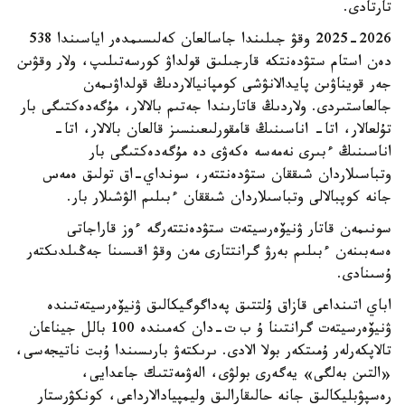
تارتادى.
2025-2026 وقۋ جىلىندا جاسالعان كەلىسىمدەر اياسىندا 538
دەن استام ستۋدەنتكە قارجىلىق قولداۋ كورسەتىلىپ، ولار وقۋىن
جەر قويناۋىن پايدالانۋشى كومپانيالاردىڭ قولداۋىمەن
جالعاستىردى. ولاردىڭ قاتارىندا جەتىم بالالار، مۇگەدەكتىگى بار
تۇلعالار، اتا- اناسىنىڭ قامقورلىعىنسىز قالعان بالالار، اتا-
اناسىنىڭ ءبىرى نەمەسە ەكەۋى دە مۇگەدەكتىگى بار
وتباسىلاردان شىققان ستۋدەنتتەر، سونداي-اق تولىق ەمەس
جانە كوپبالالى وتباسىلاردان شىققان ءبىلىم الۋشىلار بار.
سونىمەن قاتار ۋنيۆەرسيتەت ستۋدەنتتەرگە ءوز قاراجاتى
ەسەبىنەن ءبىلىم بەرۋ گرانتتارى مەن وقۋ اقىسىنا جەڭىلدىكتەر
ۇسىنادى.
اباي اتىنداعى قازاق ۇلتتىق پەداگوگيكالىق ۋنيۆەرسيتەتىندە
ۋنيۆەرسيتەت گرانتىنا ۇ ب ت-دان كەمىندە 100 بالل جيناعان
تالاپكەرلەر ۇمىتكەر بولا الادى. ىرىكتەۋ بارىسىندا ۇبت ناتيجەسى،
«التىن بەلگى» يەگەرى بولۋى، الەۋمەتتىك جاعدايى،
رەسپۋبليكالىق جانە حالىقارالىق وليمپيادالارداعى، كونكۋرستار