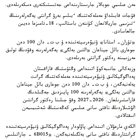
مەن عىلىمي جوبالار جارىستارىنداعى جەتىستىكتەرى ەسكەرىلەدى.
قۇجات قابىلداۋ مەملەكەتتىك ءبىلىم بەرۋ گرانتى يەگەرلەرىنىڭ
ءتىزىمى جاريالانعان كۇننەن باستالىپ، 18-تامىزعا دەيىن
جالعاسادى.
«تۇران- استانا» ۋنيۆەرسيتەتىندە ۇ ب ت- دان 100 دەن
جوعارى بالل جيناعان «التىن بەلگى» يەگەرلەرىنە وقۋدىڭ تولىق
مەرزىمىنە رەكتور گرانتى بەرىلەدى.
وزبەكالى جانىبەكوۆ اتىنداعى وڭتۇستىك قازاقستان
پەداگوگيكالىق ۋنيۆەرسيتەتىندە مەملەكەتتىك گرانت
يەلەنبەگەن، ۇ ب ت- دان 100 دەن جوعارى بالل جيناعان
«التىن بەلگى» يەگەرلەرىنە 100 پايىزدىق جەڭىلدىك
قاراستىرىلعان. 2026-2027 وقۋ جىلىنا رەكتور گرانتىن
الۋشىلاردىڭ ناقتى سانى عىلىمي كەڭەستىڭ شەشىمىمەن
انىقتالادى.
الكەي مارعۇلان اتىنداعى پاۆلودار پەداگوگيكالىق ۋنيۆەرسيتەتىندە
گرانتتاردىڭ ناقتى سانى بەلگىلەنبەگەن. «6B015 - جاراتىلىس