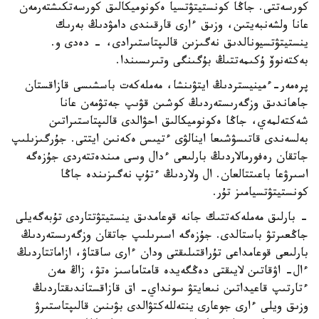
كورسەتتى. جاڭا كونستيتۋتسيا ەكونوميكالىق كورسەتكىشتەرمەن
عانا ولشەنبەيتىن، وزىق ءارى قارقىندى دامۋدىڭ بەرىك
ينستيتۋتسيونالدىق نەگىزىن قالىپتاستىرادى، - دەدى و.
بەكتەنوۆ ۇكىمەتتىڭ بۇگىنگى وتىرىسىندا.
پرەمەر-ءمينيستردىڭ ايتۋىنشا، مەملەكەت باسشىسى قازاقستان
جاھاندىق وزگەرىستەردىڭ كوشىن قۋىپ جەتۋمەن عانا
شەكتەلمەي، جاڭا ەكونوميكالىق احۋالدى قالىپتاستىراتىن
بەلسەندى قاتىسۋشىعا اينالۋى ءتيىس ەكەنىن ايتتى. جۇرگىزىلىپ
جاتقان رەفورمالاردىڭ بارلىعى ءدال وسى مىندەتتەردى جۇزەگە
اسىرۋعا باعىتتالعان. ال ولاردىڭ ءتۇپ نەگىزىندە جاڭا
كونستيتۋتسيامىز تۇر.
- بارلىق مەملەكەتتىك جانە قوعامدىق ينستيتۋتتاردى تۇبەگەيلى
جاڭعىرتۋ باستالدى. جۇزەگە اسىرىلىپ جاتقان وزگەرىستەردىڭ
بارلىعى قوعامداعى تۇراقتىلىقتى ودان ءارى ساقتاۋ، ازاماتتاردىڭ
ءال- اۋقاتىن لايىقتى دەڭگەيدە قامتاماسىز ەتۋ، زاڭ مەن
ءتارتىپ قاعيداتىن نىعايتۋ سونداي- اق قازاقستاندىقتاردىڭ
وزىق ويلى ءارى جوعارى ينتەللەكتۋالدى بۋىنىن قالىپتاستىرۋ