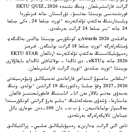
گرانت قاراستىرىلعان. ونىڭ ىشىندە EKTU QUIZ-2026
قورىتىندىسى بويىنشا جەتىسۋ، تۇركىستان جانە قىزىلوردا
وبلىستارىنىڭ مەكتەپ تۇلەكتەرىنە ءتورت جىلعا 24, ەكى جىلعا
24 جانە ءبىر جىلعا 24 گرانت بەرىلەدى.
«اقىلدى Awards 2026» كونكۋرسى بويىنشا «التىن بەلگىگە»
ۇمىتكەرلەرگە ءتورت جىلعا 18 گرانت بولىنگەن. قىرعىز
رەسپۋبليكاسىنىڭ مەكتەپ تۇلەكتەرىنە ارنالعان EKTU STAR
2026 جانە «eKTU- دى تاڭدا - بولاشاقتى تاڭدا» بايقاۋلارى
بويىنشا ءتورت جىلدىق ءتورت گرانت قاراستىرىلعان.
ءابىلقاس ساعىنوۆ اتىنداعى قاراعاندى تەحنيكالىق ۋنيۆەرسيتەتى
2026-2027 وقۋ جىلىنا رەكتوردىڭ 19 گرانتىن ءبولدى. ونىڭ
بەسەۋى جەتىم بالالار مەن اتا- اناسىنىڭ قامقورلىعىنسىز قالعان
جاستارعا، ۇشەۋى مەملەكەتتىك ءبىلىم بەرۋ گرانتى كونكۋرسىندا
جەڭىمپاز بولماعانىمەن، ۇ ب ت- دان 100-دەن جوعارى بالل
جيناعان تالاپكەرلەرگە بەرىلەدى.
تاعى التى گرانت «دارىن» رەسپۋبليكالىق عىلىمي- پراكتيكالىق