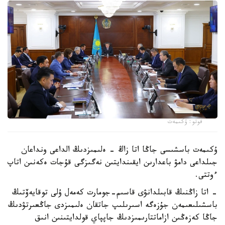
فوتو: ۇكىمەت
ۇكىمەت باسشىسى جاڭا اتا زاڭ - ەلىمىزدىڭ الداعى ونداعان
جىلداعى دامۋ باعدارىن ايقىندايتىن نەگىزگى قۇجات ەكەنىن اتاپ
ءوتتى.
- اتا زاڭنىڭ قابىلدانۋى قاسىم-جومارت كەمەل ۇلى توقايەۆتىڭ
باسشىلىعىمەن جۇزەگە اسىرىلىپ جاتقان ەلىمىزدى جاڭعىرتۋدىڭ
جاڭا كەزەڭىن ازاماتتارىمىزدىڭ جاپپاي قولدايتىنىن انىق