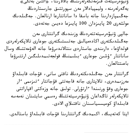
ۋنيۆەرسيتەت قىزمەتكەرلەرىنىڭ بالالارىنا، «التىن بەلگى»
يەگەرلەرىنە، وليمپيادالار مەن سپورتتىق جارىستاردىڭ
جەڭىمپازدارىنا جانە باسقا دا ساناتتارعا ارنالعان. جەڭىلدىك
مولشەرى 20 پايىزدان 100 پايىزعا دەيىن جەتەدى.
جالپى ۋنيۆەرسيتەتتەردىڭ وزىندىك گرانتتارى مەن
جەڭىلدىكتەرى اكادەميالىق جەتىستىكتەرى جوعارى تالاپكەرلەردى
قولداۋعا، دارىندى جاستاردى ىنتالاندىرۋعا جانە الەۋمەتتىك وسال
ساناتتار ءۇشىن جوعارى ءبىلىمنىڭ قولجەتىمدىلىگىن ارتتىرۋعا
باعىتتالعان.
گرانتتار مەن جەڭىلدىكتەردىڭ ناقتى سانى، قۇجات قابىلداۋ
مەرزىمدەرى، تالاپتارى جانە قاجەتتى قۇجاتتار ءتىزىمى ءار
جوعارى وقۋ ورنىندا ءارتۇرلى. تولىق جانە وزەكتى اقپاراتتى
تالاپكەرلەر تاڭداعان ۋنيۆەرسيتەتتىڭ رەسمي سايتىنان نەمەسە
قابىلداۋ كوميسسياسىنان ناقتىلاي الادى.
ايتا كەتەيىك، اكىمدىك گرانتتارىنا قۇجات قابىلداۋ باستالدى.