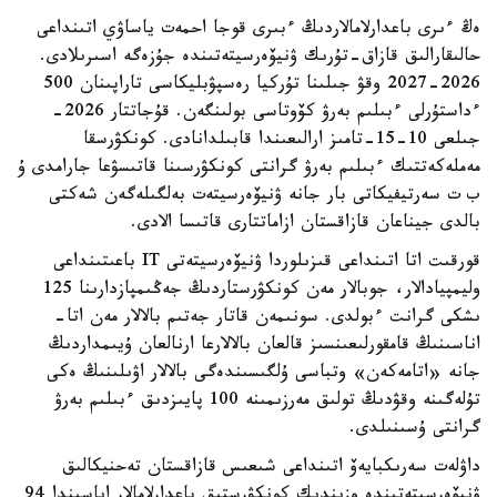
ەڭ ءىرى باعدارلامالاردىڭ ءبىرى قوجا احمەت ياساۋي اتىنداعى
حالىقارالىق قازاق-تۇرىك ۋنيۆەرسيتەتىندە جۇزەگە اسىرىلادى.
2026-2027 وقۋ جىلىنا تۇركيا رەسپۋبليكاسى تاراپىنان 500
ءداستۇرلى ءبىلىم بەرۋ كۆوتاسى بولىنگەن. قۇجاتتار 2026-
جىلعى 10-15-تامىز ارالىعىندا قابىلدانادى. كونكۋرسقا
مەملەكەتتىك ءبىلىم بەرۋ گرانتى كونكۋرسىنا قاتىسۋعا جارامدى ۇ
ب ت سەرتيفيكاتى بار جانە ۋنيۆەرسيتەت بەلگىلەگەن شەكتى
بالدى جيناعان قازاقستان ازاماتتارى قاتىسا الادى.
قورقىت اتا اتىنداعى قىزىلوردا ۋنيۆەرسيتەتى IT باعىتىنداعى
وليمپيادالار، جوبالار مەن كونكۋرستاردىڭ جەڭىمپازدارىنا 125
ىشكى گرانت ءبولدى. سونىمەن قاتار جەتىم بالالار مەن اتا-
اناسىنىڭ قامقورلىعىنسىز قالعان بالالارعا ارنالعان ۇيىمداردىڭ
جانە «اتامەكەن» وتباسى ۇلگىسىندەگى بالالار اۋىلىنىڭ ەكى
تۇلەگىنە وقۋدىڭ تولىق مەرزىمىنە 100 پايىزدىق ءبىلىم بەرۋ
گرانتى ۇسىنىلدى.
داۋلەت سەرىكبايەۆ اتىنداعى شىعىس قازاقستان تەحنيكالىق
ۋنيۆەرسيتەتىندە وزىندىك كونكۋرستىق باعدارلامالار اياسىندا 94