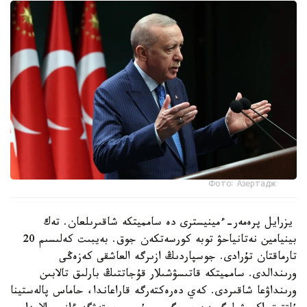
Фото: Азертадж
يزرايل پرەمەر-ءمينيسترى دە سامميتكە شاقىرىلعان. تەك
بينيامين نەتانياحۋ توبە كورسەتكەن جوق. بەيبىت كەلىسىم 20
تارماقتان تۇرادى. جوسپاردىڭ ازىرگە العاشقى كەزەڭى
ورىندالدى. سامميتكە قاتىسۋشىلار قۇجاتتىڭ بارلىق تالابىن
ورىنداۋعا شاقىردى. كەي دەرەكتەرگە قاراعاندا، حاماس پالەستينا