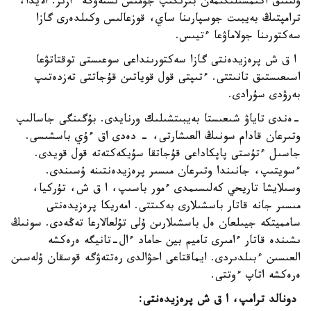
ۇلتتىق اكىمشىلىگىمەن بىرىگىپ جۇمىس ىستەۋگە ءازىر. الايدا،
ترامپتىڭ بەيبىت جوسپارىنا ساي، قوزعالىس وكىلدەرى گازا
سەكتورىنا جولاماۋعا ءتيىس.
ا ق ش پرەزيدەنتى گازا سەكتورىنداعى سوعىستى توقتاتۋعا
اسىعىستىق تانىتتى. ءتىپتى قول قوياتىن قۇجاتتى تەزدەتىپ
بەرۋدى سۇرادى.
-ەندى تاياۋ شىعىستا بەيبىتشىلىك ورنايدى. بۇگىنگى جاسالىپ
وتىرعان قادام سونىڭ العىشارتى، - دەدى اق ءۇي باسشىسى.
جاسىل ءتۇستى پاپكاداعى قۇجاتقا سۇيكەكتەتە قول قويدى.
ءسويتىپ، جانىندا وتىرعان مىسىر پرەزيدەنتىنە ۇسىندى.
وسىلايشا تاريحي كەلىسىمدى ءمور باسىپ، ا ق ش، تۇركيا،
مىسىر جانە قاتار باسشىلارى بەكىتتى. امەريكا پرەزيدەنتى
سامميتكە جيىلعان ەل باسشىلارىن ۇلى تۇلعالارعا تەڭەدى. سونىڭ
ىشىندە قاتار ءامىرى تاميم بين حاماد ءال-تانيگە ەرەكشە
العىسىن ءبىلدىردى. ايماقتاعى احۋالدى رەتتەۋگە قوسقان ۇلەسىن
ەرەكشە اتاپ ءوتتى.
دونالد ترامپ، ا ق ش پرەزيدەنتى: