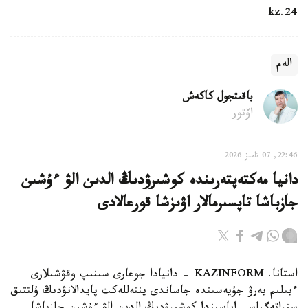
24.kz
الەم
باقىتجول كاكەش
اۆتور
22:46, 07 تامىز 2026
دانيا مەكتەپتەرىندە كوشىرۋدىڭ الدىن الۋ ءۇشىن
جازباشا تاپسىرمالار اۋىزشا قورعالادى
استانا. KAZINFORM - دانيادا جوعارى سىنىپ وقۋشىلارى
ءبىلىم بەرۋ جۇيەسىندە جاساندى ينتەللەكت پايدالانۋدىڭ ۇلتتىق