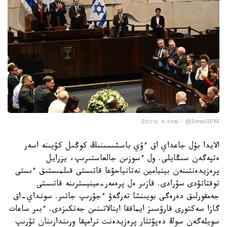
Фото: x.com / @IsraeliPM
الايدا بۇل جاعداي اق ءۇي باسشىسىنىڭ كوڭىل كۇيىنە اسەر
ەتپەگەن سىڭايلى. ول ءسوزىن جالعاستىرىپ، يزرايل
پرەزيدەنتىنەن بينيامين نەتانياحۋعا قاتىستى قىلمىستىق ءىستى
توقتاتۋدى سۇرادى. قازىر ەل پرەمەر-مينيسترىنە قاتىستى
جەمقورلىق دەرەگى بويىنشا تەرگەۋ ءجۇرىپ جاتىر. سونداي-اق
گازا سەكتورى قارۋسىز ايماققا اينالاتىنىن جەتكىزدى. ءبىر ساعات
سويلەگەن سوڭ دەپۋتتار پرەزيدەنت ترامپقا ورىندارىنان تۇرىپ