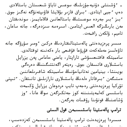
- ءۇشىنشى دۇنيەجۇزىلىك سوعىس تاياۋ شىعىستان باستالادى
دەپ ءجيى ايتادى. ءبىراق قازىر بۇلايشا قاۋىپتەنۋگە نەگىز جوق.
ءبىز ءبىر جەردە سوعىستىڭ باستالعانىن قالامايمىز. سوندىقتان
مەن بارىڭىزگە العىس ايتامىن. اسىرەسە سىزدەرگە، جانە ساعان،
تاميم، ۇلكەن راقمەت.
مىسىر پرەزيدەنتى پالەستينالىقتاردىڭ ەركىن ءومىر سۇرۋگە جانە
تاۋەلسىز مەملەكەت قۇرۋعا قۇقىعى بار ەكەنىنە توقتالدى.
سامميتكە قاقتىعىسۋشى تاراپتار، ياعني حاماس پەن يزرايل
باسشىلارى قاتىسقان جوق. رەيتەر اگەنتتىگىنىڭ دەرەگى
بويىنشا، بينيامين نەتانياحۋنىڭ سامميتكە شاقىرىلعاننىن
ەستىگەن ءبىرقاتار ەلدىڭ باسشىلارى نارازىلىق تانىتقان. ءتىپتى
تۇركيا پرەزيدەنتى رەجەپ تايپ ەردوعان يزرايل ۇكىمەت
باسشىسى كەلمەيتىنىننە كوز جەتكىزگەن سوڭ عانا، ءوز
ۇشاعىنىڭ قونۋىنا رۇقسات بەرگەن.
ترامپ پالەستينا باسشىسىمەن قول الىستى
مىسىردا پرەزيدەنت ترامپ پالەستينا باسشىسىمەن كەزدەسىپ،