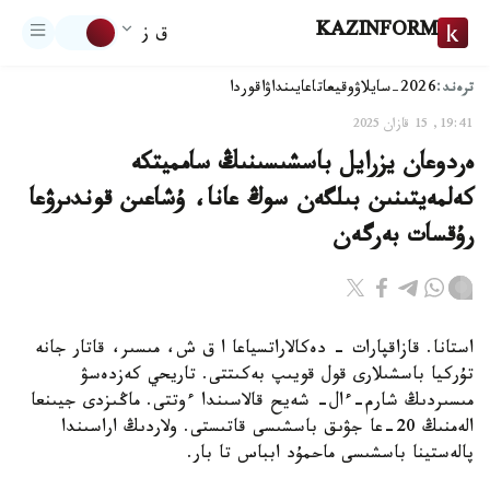
KAZINFORM
ق ز
ترەند:
2026-سايلاۋ
وقيعا
تاعايىنداۋ
اقوردا
19:41, 15 قازان 2025
ەردوعان يزرايل باسشىسىنىڭ سامميتكە
كەلمەيتىنىن بىلگەن سوڭ عانا، ۇشاعىن قوندىرۋعا
رۇقسات بەرگەن
استانا. قازاقپارات - دەكالاراتسياعا ا ق ش، مىسىر، قاتار جانە
تۇركيا باسشىلارى قول قويىپ بەكىتتى. تاريحي كەزدەسۋ
مىسىردىڭ شارم-ءال- شەيح قالاسىندا ءوتتى. ماڭىزدى جيىنعا
الەمنىڭ 20-عا جۋىق باسشىسى قاتىستى. ولاردىڭ اراسىندا
پالەستينا باسشىسى ماحمۇد ابباس تا بار.