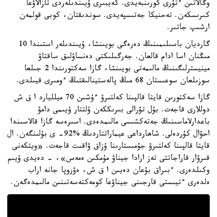
وڭالاتىن ءتۇرى كورىنبەيدى. كەيبىرى ۇيىندىلەردى تازالاۋعا
كىرىسكەن. تەحنيكا جەتىسپەيدى. سوندىقتان، كوبى قولمەن
ارشىپ جاتىر.
گارديان باسىلىمىنىڭ دەرەگى بويىنشا، ۇيىندىلەر استىندا 10
مىڭنان اسا ادام قالعان. جەرگىلىكتى دەنساۋلىق ساقتاۋ
مينيسترلىگىنىڭ مالىمەتى بويىنشا، گازا سەكتورىندا 2 جىلعا
سوزىلعان سوعىستان 68 مىڭ پالەستينالىقتىڭ ءومىرى قيىلدى.
گازا سەكتورىن قايتا قالپىنا كەلتىرۋ ءۇشىن 70 ميلليارد ا ق ش
دوللارى قاجەت. بۇل تۋرالى بىرىككەن ۇلتتار ۇيىمى دامۋ
باعدارلاماسىنىڭ جەتەكشىسى مالىمدەدى. اسىرەسە گازا قالاسىندا
احۋال كۇردەلى. شاھارداعى عيماراتتاردىڭ %92- ى بۇلىنگەن. ال
قايتا قالپىنا كەلتىرۋ جۇمىستارىنا ۇزاق ۋاقىت قاجەت. «ويتكەنى
قىرۋار قاراجاتتى تەز ارادا جيناۋ مۇمكىن ەمەس»، - دەيدى ۇيىم
وكىلدەرى. ءبىراق بۇعان دەيىن ا ق ش، ەۋروپا جانە اراب
ەلدەرى ءتيىستى قارجىنى جيناۋعا كومەكتەسەتىنىن مالىمدەگەن.