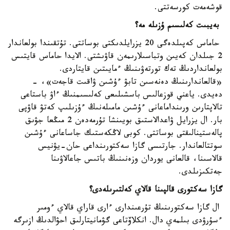
قوشەمەت كورسەتتى.
بەيبىت كەلىسىم ۇزىلە مە؟
حاماس كەپىلدەگى 20 يزرايلدىكتى بوساتتى. تۇتقىندا بولعاندار
2 جىلدان كەيىن وتباسىلارىمەن قاۋىشتى. الايدا حاماس قايتىس
بولعانداردىڭ تەك تورتەۋىنىڭ ءمايىتىن قايتاردى.
«قالعاندارىنىڭ دەنەسىن تابۋ ءۇشىن ۋاقىت قاجەت»، -
دەيدى. ياعني قوزعالىس باسشىلىعى كەلىسىمنىڭ ءاۋ باستاعى
تالاپتارىن ورىنداماعانى ءۇشىن مامىلەنىڭ ءۇزىلىپ كەتۋ قاۋپى
بار. ال يزرايل ۋاعدالاستىق بويىنشا تۇرمەدەن 2 مىڭعا جۋىق
پالەستينالىقتى بوساتتى. كوبى لاڭكەستىك جاساعانى ءۇشىن
سوتتالعاندار. جارتىسى گازا سەكتورىنداعى حان-يۋنيس
قالاسىنا، قالعانى يوردان وزەنىنىڭ باتىس جاعالاۋىنا
جەتكىزىلدى.
گازا سەكتورى قالپىنا قالاي كەلتىرىلەدى؟
ال گازا سەكتورىنىڭ تۇرعىندارى ءارى قاراي قالاي ءومىر
ءسۇرۋدى بىلمەي دال. انكلاۆتاعى گۋمانيتارلىق احۋالدىڭ ازىرگە