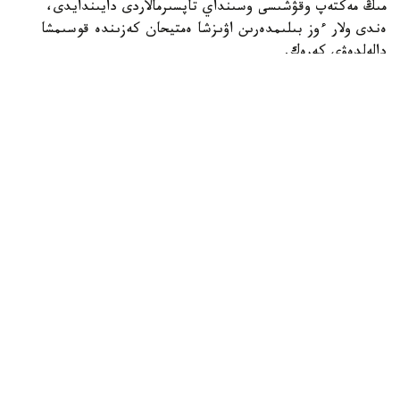
مىڭ مەكتەپ وقۋشىسى وسىنداي تاپسىرمالاردى دايىندايدى،
ەندى ولار ءوز بىلىمدەرىن اۋىزشا ەمتيحان كەزىندە قوسىمشا
دالەلدەۋى كەرەك.
بۇل شارالار 16 جاستان اسقان ورتا مەكتەپ وقۋشىلارىنا قاتىستى
بولادى.
بۇدان باسقا، مەكتەپتەر وقۋشىلاردى جازباشا تاپسىرمالاردى ۇيدە
ەمەس، سىنىپتا مۇعالىمنىڭ باقىلاۋىمەن تىكەلەي ورىنداۋعا
شاقىرادى.
ج ي- ءدى پايدالانۋ ۇلتتىق ستراتەگيانىڭ بولىگى رەتىندە
مەكتەپتەر جازباشا ەمتيحاندار كەزىندە وقۋشىلاردىڭ كومپيۋتەر
پايدالانۋىن قاداعالايتىن قۇرالدار ەنگىزۋى كەرەك. مەكتەپتەر
ەمتيحاندار مەن ساباقتار كەزىندە مەكتەپ جەلىسىندەگى بەلگىلى
ءبىر رەسۋرستارعا قول جەتكىزۋدى شەكتەۋ ءۇشىن سۇزگىلەۋ
جۇيەلەرىن ورناتۋى ءتيىس.
وسىعان دەيىن QyzPU ستۋدەنتتەرى پەداگوگتەرگە ارنالعان
AI- Lesson Study ج ي پلاتفورماسىن ازىرلەگەنىن حابارلادىق.