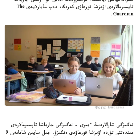
ستراتەگياسى اياسىندا كوشىرۋدىڭ الدىن الۋ ءۇشىن جازباشا
تاپسىرمالاردى اۋىزشا قورعاۋى كەرەك، دەپ حابارلايدى The
Guardian.
Фото: Euronews
نەگىزگى شارالاردىڭ ءبىرى - نەگىزگى جازباشا تاپسىرمالاردى
مىندەتتى تۇردە اۋىزشا قورعاۋدى ەنگىزۋ. جىل سايىن شامامەن 9