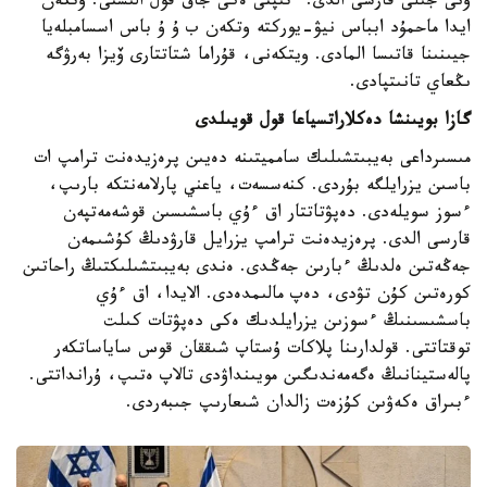
ونى جىلى قارسى الدى. ءتىپتى ەكى جاق قول الىستى. وتكەن
ايدا ماحمۇد ابباس نيۋ-يوركتە وتكەن ب ۇ ۇ باس اسسامبلەيا
جيىنىنا قاتىسا المادى. ويتكەنى، قۇراما شتاتتارى ۆيزا بەرۋگە
ىڭعاي تانىتپادى.
گازا بويىنشا دەكلاراتسياعا قول قويىلدى
مىسىرداعى بەيبىتشىلىك سامميتىنە دەيىن پرەزيدەنت ترامپ ات
باسىن يزرايلگە بۇردى. كنەسسەت، ياعني پارلامەنتكە بارىپ،
ءسوز سويلەدى. دەپۋتاتتار اق ءۇي باسشىسىن قوشەمەتپەن
قارسى الدى. پرەزيدەنت ترامپ يزرايل قارۋدىڭ كۇشىمەن
جەڭەتىن ەلدىڭ ءبارىن جەڭدى. ەندى بەيبىتشىلىكتىڭ راحاتىن
كورەتىن كۇن تۋدى، دەپ مالىمدەدى. الايدا، اق ءۇي
باسشىسىنىڭ ءسوزىن يزرايلدىك ەكى دەپۋتات كىلت
توقتاتتى. قولدارىنا پلاكات ۇستاپ شىققان قوس ساياساتكەر
پالەستينانىڭ ەگەمەندىگىن مويىنداۋدى تالاپ ەتىپ، ۇرانداتتى.
ءبىراق ەكەۋىن كۇزەت زالدان شىعارىپ جىبەردى.