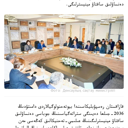
دەنساۋلىق ساقتاۋ مينيسترلىگى.
Фото: Денсаулық сақтау министрлігі
قازاقستان رەسپۋبليكاسىندا بيوتەحنولوگيالاردى دامىتۋدىڭ
2036-جىلعا دەيىنگى ستراتەگياسىنىڭ جوباسى دەنساۋلىق
ساقتاۋ مينيسترلىگىنىڭ عىلىمي-تەحنيكالىق كەڭەسى مەن