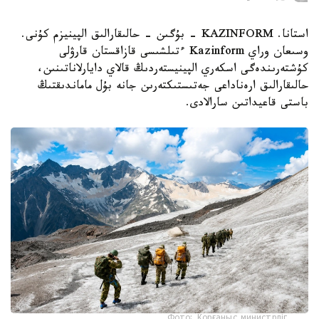
استانا. KAZINFORM - بۇگىن - حالىقارالىق الپينيزم كۇنى.
وسىعان وراي Kazinform ءتىلشىسى قازاقستان قارۋلى
كۇشتەرىندەگى اسكەري الپينيستەردىڭ قالاي دايارلاناتىنىن،
حالىقارالىق ارەناداعى جەتىستىكتەرىن جانە بۇل ماماندىقتىڭ
باستى قاعيداتىن سارالادى.