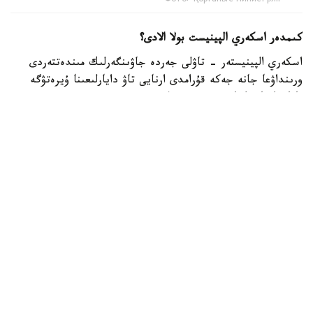
Фото: Қорғаныс министрліг
كىمدەر اسكەري الپينيست بولا الادى؟
اسكەري الپينيستەر - تاۋلى جەردە جاۋىنگەرلىك مىندەتتەردى
ورىنداۋعا جانە جەكە قۇرامدى ارنايى تاۋ دايارلىعىنا ۇيرەتۋگە
ماماندانعان اسكەري قىزمەتشىلەر.
- تاۋ دايارلىعى بويىنشا ارنايى بىلىكتىلىكتەن وتكەن اسكەري
قىزمەتشىلەر ەلىمىزدىڭ ءتۇرلى اسكەري بولىمدەرىندە قىزمەت
اتقارىپ، تاۋلى جەردەگى جاۋىنگەرلىك دايارلىقتى ۇيىمداستىرۋعا
جانە جەكە قۇرامدى وقىتۋعا ۇلەسىن قوسىپ كەلەدى، -
دەلىنگەن قورعانىس مينيسترلىگىنىڭ Kazinform اگەنتتىگىنە
بەرگەن جاۋابىندا.
اسكەري الپينيستىڭ دايارلىعى بىرنەشە بىلىكتىلىك دەڭگەيىنەن
تۇرادى. تاۋلى وڭىرلەردە جاۋىنگەرلىك مىندەتتەردىڭ ارتۋىنا
بايلانىستى مۇنداي ماماندارعا سۇرانىس ءوسىپ كەلەدى. وسىعان
وراي وقۋ باعدارلامالارىن جەتىلدىرۋ، نۇسقاۋشىلار قۇرامىن
كۇشەيتۋ جانە اسكەري دايارلىقتان وتەتىن ماماندار سانىن