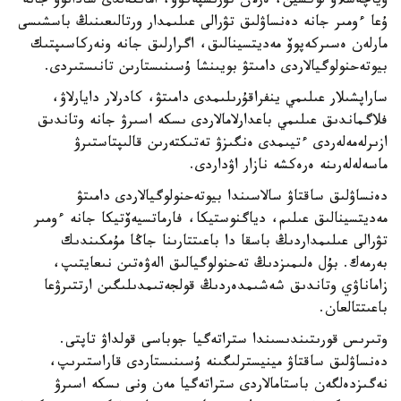
ۆياچەسلاۆ لوكشين، ەرلان تۇرىسپەكوۆ، امانكەلدى سادانوۆ جانە
ۇعا ءومىر جانە دەنساۋلىق تۋرالى عىلىمدار ورتالىعىنىڭ باسشىسى
مارلەن ەسىركەپوۆ مەديتسينالىق، اگرارلىق جانە ونەركاسىپتىك
بيوتەحنولوگيالاردى دامىتۋ بويىنشا ۇسىنىستارىن تانىستىردى.
ساراپشىلار عىلىمي ينفراقۇرىلىمدى دامىتۋ، كادرلار دايارلاۋ،
فلاگماندىق عىلىمي باعدارلامالاردى ىسكە اسىرۋ جانە وتاندىق
ازىرلەمەلەردى ءتيىمدى ەنگىزۋ تەتىكتەرىن قالىپتاستىرۋ
ماسەلەلەرىنە ەرەكشە نازار اۋداردى.
دەنساۋلىق ساقتاۋ سالاسىندا بيوتەحنولوگيالاردى دامىتۋ
مەديتسينالىق عىلىم، دياگنوستيكا، فارماتسيەۆتيكا جانە ءومىر
تۋرالى عىلىمداردىڭ باسقا دا باعىتتارىنا جاڭا مۇمكىندىك
بەرمەك. بۇل ەلىمىزدىڭ تەحنولوگيالىق الەۋەتىن نىعايتىپ،
زاماناۋي وتاندىق شەشىمدەردىڭ قولجەتىمدىلىگىن ارتتىرۋعا
باعىتتالعان.
وتىرىس قورىتىندىسىندا ستراتەگيا جوباسى قولداۋ تاپتى.
دەنساۋلىق ساقتاۋ مينيسترلىگىنە ۇسىنىستاردى قاراستىرىپ،
نەگىزدەلگەن باستامالاردى ستراتەگيا مەن ونى ىسكە اسىرۋ