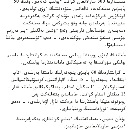
عىلىمدارعا 300 سارالانعان گرانت ءبولىپ كەلەدى. ونىڭ 50
پايىزىن مەملەكەت، قالعانىن ستۋدەنتتىڭ ءوزى تولەيدى.
كونكۋرس قىركۇيەكتە وتەدى. مۇنداي گرانت يەگەرلەرىنە
ستيپەنديا بەرىلەدى جانە وقۋ بىتىرگەن سوڭ مەملەكەت
ەسەبىنەن جۇمسالعان قارجىنى وتەۋ ءۇشىن بەلگىلى ءبىر مەرزىم
جۇمىس ىستەۋ مىندەتى جۇكتەلەدى، - دەپ ءتۇسىندىردى جاننا
ەسىنبايەۆا.
ماماننىڭ ايتۋى بويىنشا بيىلعى مەملەكەتتىك گرانتتاردىڭ باسىم
بولىگى سۇرانىسقا يە تەحنيكالىق ماماندىقتارعا بولىنگەن.
- گرانتتاردىڭ 60 پايىزى ينجەنەرلىك باعىتقا بەرىلدى. اتاپ
ايتقاندا، ينجەنەريا - 18 مىڭ، اقپاراتتىق-كوممۋنيكاتسيالىق
تەحنولوگيالار - 11 مىڭنان استام، پەداگوگيكالىق ماماندىقتار -
13 مىڭنان استام گرانت. جاساندى ينتەللەكت پەن
روبوتوتەحنيكا باعىتتارىنا دا ەرەكشە نازار اۋدارىلدى، - دەدى
كوميتەت ءتوراعاسىنىڭ ورىنباسارى.
بۇعان دەيىن، مەملەكەتتىك ءبىلىم گرانتتارى يەگەرلەرىنىڭ
ءتىزىمى جاريالانعانىن جازعانبىز.