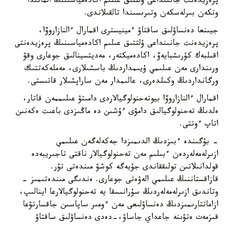
پرەزيدەنت جانىنداعى ۇلتتىق عىلىم اكادەمياسىنىڭ الماتىدا
وتكەن بىرلەسكەن وتىرىسىندا تالقىلاندى.
جيىنعا دەنساۋلىق ساقتاۋ ءمينيسترى اقمارال ءالنازاروۆا،
پرەزيدەنت جانىنداعى ۇلتتىق عىلىم اكادەمياسىنىڭ پرەزيدەنتى
اقىلبەك كۇرىشبايەۆ، اكادەميكتەر، مەديتسينالىق جوعارى وقۋ
ورىندارى مەن عىلىمي ۇيىمداردىڭ باسشىلارى، مەملەكەتتىك
ورگانداردىڭ وكىلدەرى، عالىمدار مەن ساراپشىلار قاتىستى.
اقمارال ءالنازاروۆا بيوتەحنولوگيالاردى دامىتۋ عىلىممەن قاتار،
ەلدىڭ تەحنولوگيالىق دامۋى ءۇشىن دە ماڭىزدى باعىت ەكەنىن
اتاپ ءوتتى.
- بۇگىندە ءبىزدىڭ الدىمىزدا جەكەلەگەن عىلىمي
ازىرلەمەلەردەن ءبىلىم مەن تەحنولوگيالار ناقتى تاجىريبەدە
قولدانىلاتىن تولىققاندى جۇيەگە كوشۋ مىندەتى تۇر.
قازاقستاننىڭ عىلىمي الەۋەتى جوعارى. ەندىگى مىندەتىمىز -
وتاندىق ازىرلەمەلەردىڭ سۇرانىسقا يە تەحنولوگيالارعا اينالىپ،
ازاماتتارىمىزدىڭ دەنساۋلىعى مەن ءومىر ساپاسىن جاقسارتۋعا
قىزمەت ەتۋىنە جاعداي جاساۋ،-دەدى دەنساۋلىق ساقتاۋ