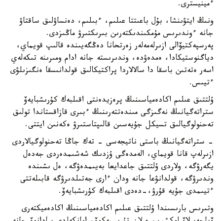
ءمينيسترى.
ونىڭ ايتۋىنشا، بۇل باعىتتا عىلىم، ءبىلىم، دەنساۋلىق ساقتاۋ
جانە ءوندىرىس مۇمكىندىكتەرىن بىرىكتىرۋ ماڭىزدى.
پەرسپەكتيۆالى ازىرلەمەلەر زەرتحانا دەڭگەيىندە قالىپ قويماي،
دياگنوستيكادا، ەمدەۋدە، وندىرىستە جانە ادام ومىرىنە تىكەلەي
اسەر ەتەتىن باسقا دا سالالاردا پراكتيكالىق قولدانىسقا ەنگىزىلۋى
ءتيىس.
ۇلتتىق عىلىم اكادەمياسىنىڭ پرەزيدەنتى اقىلبەك كۇرىشبايەۆ
ستراتەگيانىڭ نەگىزگى مىندەتتەرىنىڭ ءبىرى قازاقستاندا تولىق
تەحنولوگيالىق تسيكل جۇيەسىن قالىپتاستىرۋ ەكەنىن ايتتى.
- ستراتەگيانىڭ باستى ناتيجەسى - تەك جاڭا تەحنولوگيالاردى
ازىرلەپ قانا قويماي، الەمدەگى ۇزدىك شەشىمدەردى جەدەل
يگەرۋگە، ولاردى ۇلتتىق جاعدايعا بەيىمدەۋگە، ەل ىشىندە
وندىرۋگە، قولدانۋعا جانە ودان ءارى جەتىلدىرۋگە قابىلەتتى
ءتيىمدى جۇيە قۇرۋ،-دەدى اقىلبەك كۇرىشبايەۆ.
وتىرىس بارىسىندا ۇلتتىق عىلىم اكادەمياسىنىڭ اكادەميكتەرى