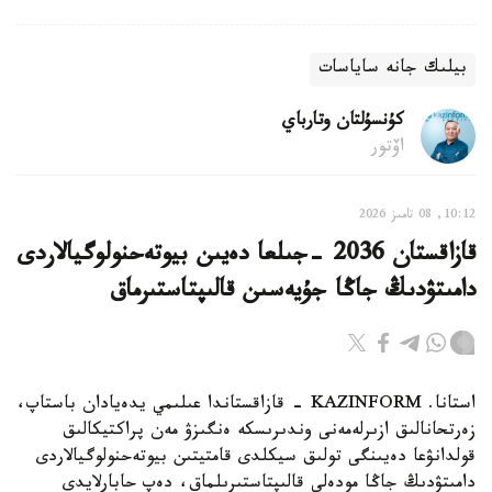
بيلىك جانە ساياسات
كۇنسۇلتان وتارباي
اۆتور
10:12, 08 تامىز 2026
قازاقستان 2036 -جىلعا دەيىن بيوتەحنولوگيالاردى
دامىتۋدىڭ جاڭا جۇيەسىن قالىپتاستىرماق
استانا. KAZINFORM - قازاقستاندا عىلىمي يدەيادان باستاپ،
زەرتحانالىق ازىرلەمەنى وندىرىسكە ەنگىزۋ مەن پراكتيكالىق
قولدانۋعا دەيىنگى تولىق سيكلدى قامتيتىن بيوتەحنولوگيالاردى
دامىتۋدىڭ جاڭا مودەلى قالىپتاستىرىلماق، دەپ حابارلايدى