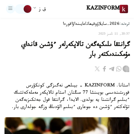
KAZINFORM
ق ز
ترەند:
2026-سايلاۋ
وقيعا
تاعايىنداۋ
اقوردا
20:57, 11 تامىز 2025
گرانتقا ىلىكپەگەن تالاپكەرلەر ءۇشىن قانداي
مۇمكىندىكتەر بار
استانا. KAZINFORM - بيىلعى نەگىزگى كونكۋرس
قورىتىندىسى بويىنشا 77 مىڭنان استام تالاپكەر مەملەكەتتىك
ءبىلىم گرانتىنا يە بولدى. الايدا، گرانتقا قول جەتكىزبەگەن
تۇلەكتەر ءۇشىن دە جوعارى ءبىلىم الۋدىڭ وزگە جولدارى بار.