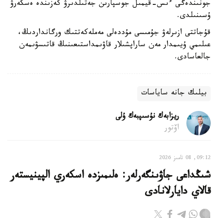
جونىندەگى ءىس-قيمىل جوسپارىن جەتىلدىرۋ كەزىندە ەسكەرۋ
ۇسىنىلدى.
قۇجاتتى ازىرلەۋ جۇمىسى مۇددەلى مەملەكەتتىك ورگانداردىڭ،
عىلىمي ۇيىمدار مەن ساراپشىلار قاۋىمداستىعىنىڭ قاتىسۋىمەن
جالعاسادى.
بيلىك جانە ساياسات
ريزابەك نۇسىپبەك ۇلى
اۆتور
09:12, 08 تامىز 2026
شىڭداعى جاۋىنگەرلەر: ەلىمىزدە اسكەري الپينيستەر
قالاي دايارلانادى