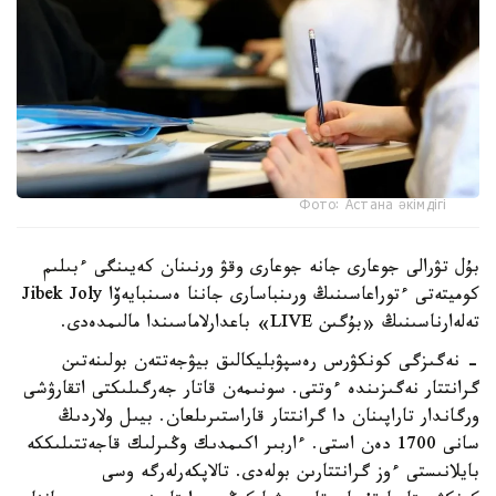
Фото: Астана әкімдігі
بۇل تۋرالى جوعارى جانە جوعارى وقۋ ورنىنان كەيىنگى ءبىلىم
كوميتەتى ءتوراعاسىنىڭ ورىنباسارى جاننا ەسىنبايەۆا Jibek Joly
تەلەارناسىنىڭ «بۇگىن LIVE» باعدارلاماسىندا مالىمدەدى.
- نەگىزگى كونكۋرس رەسپۋبليكالىق بيۋجەتتەن بولىنەتىن
گرانتتار نەگىزىندە ءوتتى. سونىمەن قاتار جەرگىلىكتى اتقارۋشى
ورگاندار تاراپىنان دا گرانتتار قاراستىرىلعان. بيىل ولاردىڭ
سانى 1700 دەن استى. ءاربىر اكىمدىك وڭىرلىك قاجەتتىلىككە
بايلانىستى ءوز گرانتتارىن بولەدى. تالاپكەرلەرگە وسى