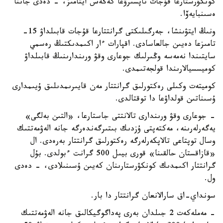
كونكۋرستارعا قۇجات تاپسىرۋعا كەڭەس ايتامىز، - دەدى جاننا
ەسىنبايەۆا.
ونىڭ ايتۋىنشا، جەرگىلىكتى گرانتتارعا قۇجات قابىلداۋ 15-
تامىزعا دەيىن جالعاسادى. اقپارات ءار اكىمدىكتىڭ رەسمي
سايتىندا نەمەسە وڭىرلىك جوعارى وقۋ ورىندارىنىڭ قابىلداۋ
كوميسسيالارىندا قولجەتىمدى.
كوميتەت وكىلى رەكتورلىق گرانتتار مەن قايىرىمدىلىق ۇيىمدارى
ۇسىناتىن قولداۋعا دا توقتالدى.
- جوعارى وقۋ ورىندارى تالانتتى جاستارعا، «التىن بەلگى»
يەگەرلەرىنە، مەكتەپتى ۇزدىك بىتىرگەندەرگە جانە الەۋمەتتىك
وسال توپتاعى تالاپكەرلەرگە رەكتورلىق گرانتتار بەرەدى. ال
«قازاقستان حالقىنا» قورى بيىل 500 گرانت ءبولدى. بۇل
گرانتتار اكىمدىك كونكۋرستارىنان كەيىن ۇسىنىلادى، - دەدى
ول.
سونداي-اق سارالانعان گرانتتار دا بار.
- مەملەكەت 2 جىلدان بەرى پەداگوگيكالىق جانە الەۋمەتتىك