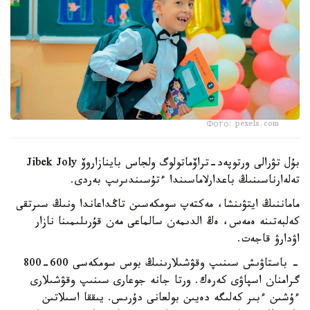
Фото: pexels.com
بۇل تۋرالى ورتوپەد-تراۆماتولوگ ولجاس باينازاروۆ Jibek Joly
تەلەارناسىنىڭ باعدارلاماسىندا ءتۇسىندىرىپ بەردى.
ماماننىڭ ايتۋىنشا، مەكتەپ سومكەسىن تاڭداعاندا ونىڭ سىرتقى
كەلبەتىنە ەمەس، ەڭ الدىمەن سالماعى مەن قۇرىلىمىنا نازار
اۋدارۋ قاجەت.
- باستاۋىش سىنىپ وقۋشىلارىنىڭ بوس سومكەسى 600-800
گرامنان اسپاۋى كەرەك. ورتا جانە جوعارى سىنىپ وقۋشىلارى
ءۇشىن ءبىر كەلىگە دەيىن بولعانى دۇرىس. يىققا اسىلاتىن