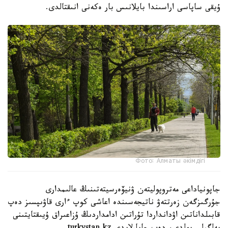
ۇيقى ساپاسى اراسىندا بايلانىس بار ەكەنى انىقتالدى.
Фото: Алматы әкімдігі
جاپونياداعى مەتروپوليتەن ۋنيۆەرسيتەتىنىڭ عالىمدارى
جۇرگىزگەن زەرتتەۋ ناتيجەسىندە اعاشى كوپ ءارى قاۋىپسىز دەپ
قابىلداناتىن اۋدانداردا تۇراتىن ادامداردىڭ ۇزاعىراق ۇيىقتايتىنى