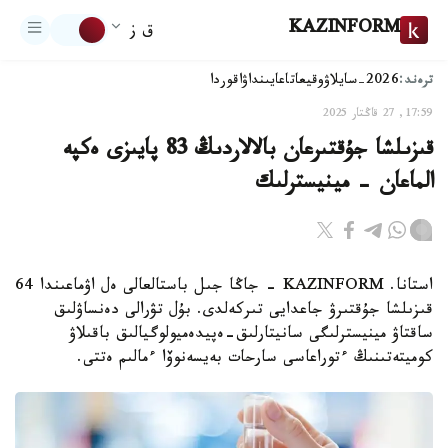
KAZINFORM
ق ز
ترەند:
2026-سايلاۋ
وقيعا
تاعايىنداۋ
اقوردا
17:59, 27 قاڭتار 2025
قىزىلشا جۇقتىرعان بالالاردىڭ 83 پايىزى ەكپە
الماعان - مينيسترلىك
استانا. KAZINFORM - جاڭا جىل باستالعالى ەل اۋماعىندا 64
قىزىلشا جۇقتىرۋ جاعدايى تىركەلدى. بۇل تۋرالى دەنساۋلىق
ساقتاۋ مينيسترلىگى سانيتارلىق-ەپيدەميولوگيالىق باقىلاۋ
كوميتەتىنىڭ ءتوراعاسى سارحات بەيسەنوۆا ءمالىم ەتتى.