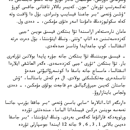
وتىرعانى دۇرىس. سونىمەن قاتار كورۋ جانە ەستۋ قابىلەتىن دە
تەكسەرتىپ تۇرعان ءجون. كەيبىر بالالار تاقتانى جاقسى كورۋ
ءۇشىن ۇنەمى ءبىر جاعىنا قيسايىپ وتىرادى. بۇل دا ۋاقىت وتە
كەلە سكوليوزدىڭ دامۋىنا اسەر ەتۋى مۇمكىن، - دەدى ول.
مامان نارەستەلەر اراسىندا تۋا بىتكەن قيسىق مويىن ءجيى
كەزدەسەتىنىن دە اتاپ ءوتتى. ونىڭ ايتۋىنشا، بۇل دەرت ەرتە
انىقتالسا، كوپ جاعدايدا وتاسىز ەمدەلەدى.
- قيسىق مويىننىڭ تۋا بىتكەن جانە جۇرە پايدا بولاتىن تۇرلەرى
بار. تۋا بىتكەن ءتۇرى ءجيى كەزدەسەدى. ەگەر العاشقى ايلاردا
انىقتالسا، ماسساج جانە باسقا دا كونسەرۆاتيۆتى ەمدەۋ
تاسىلدەرى جەتكىلىكتى بولادى. ال ەم كەش باستالسا، ءۇش
جاستان كەيىن حيرۋرگيالىق ەم قاجەت بولۋى مۇمكىن، - دەدى
ولجاس باينازاروۆ.
دارىگەر اتا-انالارعا ءسابي باسىن ۇنەمى ءبىر جاققا بۇرىپ جاتسا
نەمەسە موينىن ەركىن قيمىلداتا الماسا، مىندەتتى تۇردە
ورتوپەدكە قاراتۋعا كەڭەس بەردى. ونىڭ ايتۋىنشا، ءبىر جاسقا
دەيىن بالانى 1, 3, 6, 9 جانە 12 ايىندا جوسپارلى تۇردە