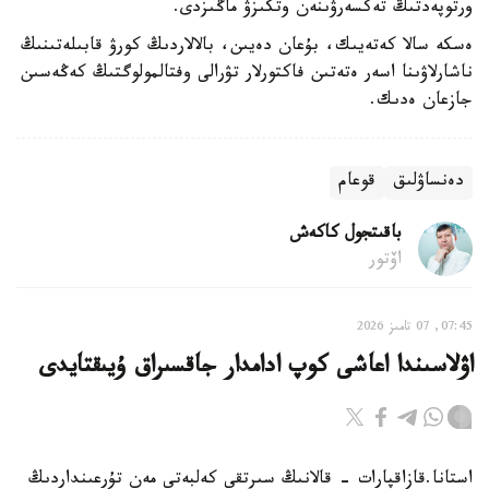
ورتوپەدتىڭ تەكسەرۋىنەن وتكىزۋ ماڭىزدى.
ەسكە سالا كەتەيىك، بۇعان دەيىن، بالالاردىڭ كورۋ قابىلەتىنىڭ
ناشارلاۋىنا اسەر ەتەتىن فاكتورلار تۋرالى وفتالمولوگتىڭ كەڭەسىن
جازعان ەدىك.
دەنساۋلىق
قوعام
باقىتجول كاكەش
اۆتور
07:45, 07 تامىز 2026
اۋلاسىندا اعاشى كوپ ادامدار جاقسىراق ۇيىقتايدى
استانا.قازاقپارات - قالانىڭ سىرتقى كەلبەتى مەن تۇرعىنداردىڭ