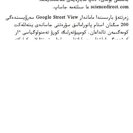
بەلگىلى بولدى، دەپ حابارلايدى turkystan.kz
sciencedirect.com عا سىلتەمە جاساپ.
زەرتتەۋ بارىسىندا ماماندار Google Street View سەرۆيسىندەگى
200 مىڭنان استام پانورامالىق سۋرەتتى جاساندى ينتەللەكت
كومەگىمەن تالداعان. كومپيۋتەرلىك كورۋ تەحنولوگياسى ءار
كوشەدەگى اعاشتار، عيماراتتار، جولدار، تروتۋارلار، كولىكتەر،
جاياۋ جۇرگىنشىلەر جانە باسقا دا قالالىق ينفراقۇرىلىم
ەلەمەنتتەرىن اۆتوماتتى تۇردە انىقتاعان.
كەيىن بۇل مالىمەتتەر توكيودا كوپقاباتتى ۇيلەردىڭ تومەنگى
قاباتتارىندا تۇراتىن 1089 جۇمىس ىستەيتىن تۇرعىننىڭ ۇيقى
تۋرالى دەرەكتەرىمەن سالىستىرىلدى. زەرتتەۋشىلەر ءدال وسى
تۇرعىندار كوشەنىڭ سىرتقى ورتاسىمەن كوبىرەك بايلانىستا
بولادى دەپ ەسەپتەگەن.
زەرتتەۋ ناتيجەسى بويىنشا، كوشەلەردە جاسىل جەلەك پەن
اعاشتار نەعۇرلىم كوپ بولسا، تۇرعىنداردىڭ ۇيقىسى سوعۇرلىم
ۇزاق بولعان. سونداي-اق ءوز اۋدانىن قاۋىپسىز دەپ سانايتىن
ادامداردىڭ دا جاقسىراق ۇيىقتايتىنى انىقتالعان. قىزىقتى