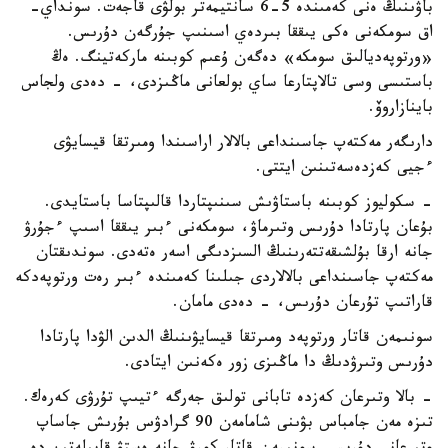
باۋىنىڭ ەنى كەمىندە 5-6 سانتيمەتر بولۋى قاجەت. سونداي-
اق سومكەنى ەكى يىققا بىردەي اسىنىپ جۇرگەن دۇرىس.
«ورتوپەديالىق سومكە» دەگەن ۇعىم كوبىنە ماركەتينگ. ەڭ
باستىسى وسى تالاپتارعا ساي بولعانى ماڭىزدى، - دەدى ولجاس
باينازاروۆ.
دارىگەر مەكتەپ جاسىنداعى بالالار اراسىندا ومىرتقا قيسايۋى
ءجيى كەزدەسەتىنىن ايتتى.
- سكوليوز كوبىنە باستاۋىش سىنىپتاردا قالىپتاسا باستايدى.
بۇعان پارتادا دۇرىس وتىرماۋ، سومكەنى ءبىر يىققا اسىپ ءجۇرۋ
جانە ارقا بۇلشىقەتتەرىنىڭ السىزدىگى اسەر ەتەدى. سوندىقتان
مەكتەپ جاسىنداعى بالالاردى جىلىنا كەمىندە ءبىر رەت ورتوپەدكە
قاراتىپ تۇرعان دۇرىس، - دەدى مامان.
سونىمەن قاتار ورتوپەد ومىرتقا قيسايۋىنىڭ الدىن الۋدا پارتادا
دۇرىس وتىرۋدىڭ دا ماڭىزى زور ەكەنىن ايتادى.
- بالا وتىرعان كەزدە تابانى تولىق جەرگە ءتيىپ تۇرۋى كەرەك.
تىزە مەن جامباس بۋىنى شامامەن 90 گرادۋس بۇرىش جاساپ