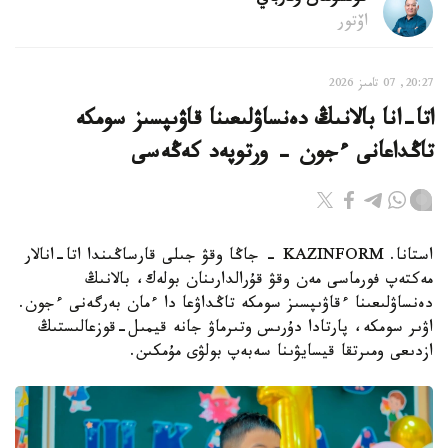
اۆتور
20:27, 07 تامىز 2026
اتا-انا بالانىڭ دەنساۋلىعىنا قاۋىپسىز سومكە
تاڭداعانى ءجون - ورتوپەد كەڭەسى
استانا. KAZINFORM - جاڭا وقۋ جىلى قارساڭىندا اتا-انالار
مەكتەپ فورماسى مەن وقۋ قۇرالدارىنان بولەك، بالانىڭ
دەنساۋلىعىنا ءقاۋىپسىز سومكە تاڭداۋعا دا ءمان بەرگەنى ءجون.
اۋىر سومكە، پارتادا دۇرىس وتىرماۋ جانە قيمىل-قوزعالىستىڭ
ازدىعى ومىرتقا قيسايۋىنا سەبەپ بولۋى مۇمكىن.