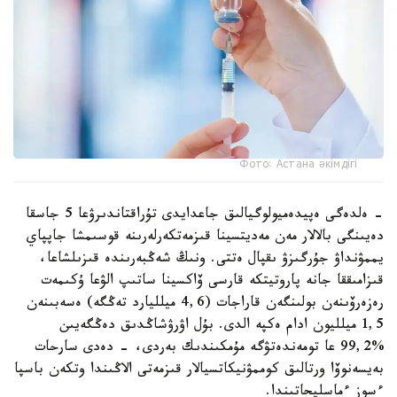
Фото: Астана әкімдігі
- ەلدەگى ەپيدەميولوگيالىق جاعدايدى تۇراقتاندىرۋعا 5 جاسقا
دەيىنگى بالالار مەن مەديتسينا قىزمەتكەرلەرىنە قوسىمشا جاپپاي
يممۋنداۋ جۇرگىزۋ ىقپال ەتتى. ونىڭ شەڭبەرىندە قىزىلشاعا،
قىزامىققا جانە پاروتيتكە قارسى ۆاكسينا ساتىپ الۋعا ۇكىمەت
رەزەرۆىنەن بولىنگەن قاراجات (4,6 ميلليارد تەڭگە) ەسەبىنەن
1,5 ميلليون ادام ەكپە الدى. بۇل اۋرۋشاڭدىق دەڭگەيىن
%99,2 عا تومەندەتۋگە مۇمكىندىك بەردى، - دەدى سارحات
بەيسەنوۆا ورتالىق كوممۋنيكاتسيالار قىزمەتى الاڭىندا وتكەن باسپا
ءسوز ءماسليحاتىندا.