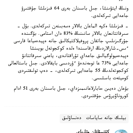
ونىڭ ايتۋىنشا، جىل باسىنان بەرى 64 قىزىلشا جۇقتىرۋ
جاعدايى تىركەلدى.
- قىزىلشا ەكپە الماعان بالالار ەسەبىنەن تىركەلدى. بۇل -
سىرقاتتانعان بالالار سانىنىڭ %83 دان استامى. بۇگىندە
جۇرگىزىلىپ جاتقان پروفيلاكتيكالىق جانە ەپيدەمياعا قارسى
ءىس-شارالاردىڭ ارقاسىندا ەلدە كوكجوتەل بويىنشا
ەپيدەميولوگيالىق جاعداي تۇراقتاندى، ياعني سىرقاتتانۋ
جاعدايى %73 عا تومەندەۋ ءۇردىسى بايقالادى. جىل باستالعالى
كوكجوتەلدىڭ 55 جاعدايى تىركەلدى، - دەپ تولىقتىردى
كوميتەت باسشىسى.
بۇعان دەيىن حابارلاعانىمىزداي، جىل باسىنان بەرى 51 ادام
كوروناۆيرۋس جۇقتىردى.
بيلىك جانە ساياسات
دەنساۋلىق
كۇنسۇلتان وتارباي