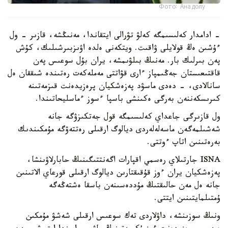
Фото: Анадолу
- ادامدار كەلىسىمگە كەلۋ تۋرالى ايتقاندا، مەنىڭشە، قازىر - ول
ءۇشىن ەڭ قولايلى ۋاقىت. ويتكەنى ەلدە اۋىزبىرشىلىك، كۇش
پەن بىرلىك بار. مەنىڭ بىلۋىمشە، يران بۇل سوعىس پەن
قاقتىعىستان جەڭىمپاز ءارى قۋاتتى مەملەكەت رەتىندە شىققان ەل
سانالادى، - دەدى ماسۋد پەزەشكيان پرەزيدەنت قىزمەتىنە
كىرىسكەننەن بەرگى ەكىنشى باسپا ءسوز ءماسليحاتىندا.
ول قازىرگى جاعداي كەلىسىمگە قول جەتكىزۋگە جانە
شەشىلمەگەن ماسەلەلەردى ديالوگ ارقىلى رەتتەۋگە مۇمكىندىك
بەرەتىنىن اتاپ ءوتتى.
ISNA جارتىلاي رەسمي اقپارات اگەنتتىگىنىڭ حابارلاۋىنشا،
پەزەشكيان يران ءوز قۇقىقتارىن ديالوگ ارقىلى قورعاي الاتىنىن
جانە ەل مەن حالىقتىڭ مۇددەسىنەن باسقا ەشتەڭەگە
ۇمتىلمايتىنىن ايتتى.
ونىڭ سوزىنشە، داۋلاردى تەك سوعىس ارقىلى شەشۋ مۇمكىن