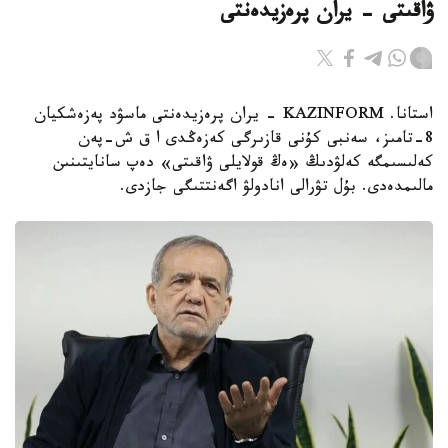
ۋاقىتى - يران پرەزيدەنتى
استانا. KAZINFORM - يران پرەزيدەنتى ماسۋد پەزەشكيان
8-تامىز، سەنبى كۇنى قازىرگى كەزەڭدى ا ق ش-پەن
كەلىسىمگە كەلۋدىڭ «ەڭ قولايلى ۋاقىتى» دەپ سانايتىنىن
مالىمدەدى. بۇل تۋرالى انادولۋ اگەنتتىگى جازدى.