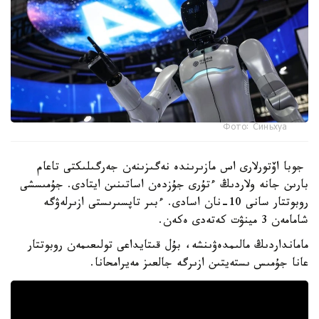
Фото: Синьхуа
جوبا اۆتورلارى اس مازىرىندە نەگىزىنەن جەرگىلىكتى تاعام
بارىن جانە ولاردىڭ ءتۇرى جۇزدەن اساتىنىن ايتادى. جۇمىسشى
روبوتتار سانى 10-نان اسادى. ءبىر تاپسىرىستى ازىرلەۋگە
شامامەن 3 مينۋت كەتەدى ەكەن.
مامانداردىڭ مالىمدەۋىنشە، بۇل قىتايداعى تولىعىمەن روبوتتار
عانا جۇمىس ىستەيتىن ازىرگە جالعىز مەيرامحانا.