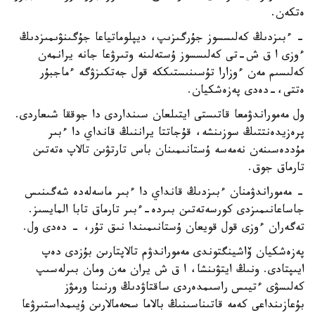
ەتكەن.
- ءبىزدىڭ كەلىسسوز جۇرگىزىپ، ديپلوماتياعا جۇگىنۋىمىزدىڭ
ءوزى ا ق ش-تى كەلىسسوز ۇستەلىنە وتىرۋعا جانە يرانمەن
كەلىسىم مەن ءوزارا تۇسىنىستىككە قول جەتكىزۋگە ءماجبۇر
ەتتى،-دەدى پەزەشكيان.
ول مەموراندۋمعا قاتىستى ايتىلعان سىنداردى دا جوققا شىعاردى.
پرەزيدەنتتىڭ سوزىنشە، قۇجاتتا يراننىڭ قانداي دا ءبىر
مۇددەسىنەن نەمەسە ۇستانىمىنان باس تارتۋىن تالاپ ەتەتىن
تارماق جوق.
- مەموراندۋمنان ءبىزدىڭ قانداي دا ءبىر ماسەلەدە شەگىنىس
جاساعانىمىزدى كورسەتەتىن بىردە-ءبىر تارماق تابا المايسىز.
تەگەران ءوزى قول قويعان ۇستانىمىندا نىق تۇر، - دەدى ول.
پەزەشكيان ۆاشينگتوندى مەموراندۋم تالاپتارىن بۇزدى دەپ
ايىپتادى. ونىڭ ايتۋىنشا، ا ق ش يران مەن ومان بىرلەسىپ
كەلىسۋى ءتيىس راسىمدەردى ساقتاۋدىڭ ورنىنا ورمۋز
بۇعازىنداعى كەمە قاتىناسىنىڭ بالاما سحەمالارىن ۇيىمداستىرۋعا