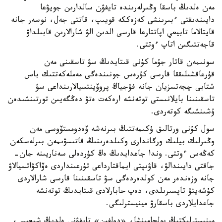
مەن ەلدىڭ باسقا وڭىرلەرىندە تايفۋن سالدارىن جويۋعا
دايىندىقتى ءبىرىنشى كەزەككە قويىپ، قاتتى جەل، نوسەر جانە
قايتالاما تابيعي اپاتتارعا قارسى الدىن الۋ شارالارىن قابىلداۋ
قاجەتتىگىن اتاپ ءوتتى.
سونىمەن قاتار جۇما كۇنى قىتايدىڭ سۋ تاسقىنى مەن
قۇرعاقشىلىققا قارسى كۇرەس جونىندەگى مەملەكەتتىك باس
شتابى چجەتسزيان جانە فۋجياڭ پروۆينتسيالارىنداعى سۋ
تاسقىنىنا بايلانىستى توتەنشە ارەكەت ەتۋ دەڭگەيىن تورتىنشىدەن
ۇشىنشىگە كوتەردى.
سول كۇنى ورتالىق ۇكىمەتتىڭ بىرنەشە ۆەدومستۆوسى مەن
وڭىرلىك بيلىك ورگاندارى وكىلدەرىنىڭ قاتىسۋىمەن بىرلەسكەن
كەڭەس ءوتتى. وندا جاعدايدىڭ ەڭ كۇردەلى سەناريىنە جان-
جاقتى دايىندالۋ، قاۋىپتى ايماقتارداعى تۇرعىنداردى ەۆاكۋاتسيالاۋ
جانە وزەندەر مەن كولدەردەگى سۋ تاسقىنىنا قارسى شارالاردى
كۇشەيتۋ تاپسىرىلدى، دەپ حابارلادى قىتايدىڭ توتەنشە
جاعدايلاردى باسقارۋ مينيسترلىگى.
مينيسترلىكتىڭ بولجامىنشا، «دولفين» تايفۋنى ەلدىڭ شىعىس،