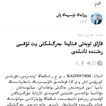
الەم
ريزابەك نۇسىپبەك ۇلى
اۆتور
17:24, 08 تامىز 2026
قازاق توبەتى قىتايدا جەرگىلىكتى يت تۇقىمى
رەتىندە تانىلدى
استانا. KAZINFORM – ق ح ر شىڭجاڭ ءوندىرىس-قۇرىلىس
كورپۋسى (ش و ق ك) قوعامدىق قاۋىپسىزدىك باسقارماسىنىڭ
باسپا ءسوز قىزمەتىنەن بەلگىلى بولعانداي، ميلليونداعان
مۋتاتسيا نۇكتەسىن قامتيتىن گەنومدىق كارتاعا جۇرگىزىلگەن
اۋقىمدى زەرتتەۋ ناتيجەسىندە شىڭجاڭ وۆچاركاسى سولتۇستىك
قىتاي وڭىرىندە قالىپتاسقان بايىرعى جانە دەربەس جەرگىلىكتى