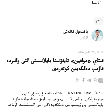
24.kz
الەم
باقىتجول كاكەش
اۆتور
16:08, 09 تامىز 2026
قىتاي «دولفين» تايفۋنىنا بايلانىستى التى وڭىردە
قاۋىپ دەڭگەيىن كوتەردى
استانا. KAZINFORM - قىتايدىڭ سۋ رەسۋرستارى
مينيسترلىگى بيىلعى 13- «دولفين» تايفۋنىنىڭ جاقىنداۋىنا
بايلانىستى پروۆينتسيالىق دەڭگەيدەگى التى اكىمشىلىك اۋماقتا