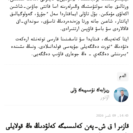
ورتالىق جانە سولتۇستىك وڭىرلەرىنە اسا قاتتى جاۋىن-شاشىن
اكەلۋى مۇمكىن. بۇل تاۋلى ايماقتاردا سەل ءجۇرۋ، گەولوگيالىق
اپاتتار، شاعىن جانە ورتا وزەندەردىڭ تاسۋى، سونداي-اق
قالالاردى سۋ باسۋ قاۋپىن ارتتىرادى.
ايتا كەتەيىك، قىتايدا سۋ تاسقىنىنا قارسى توتەنشە ارەكەت
ەتۋدىڭ ءتورت دەڭگەيلى جۇيەسى قولدانىلادى. ونىڭ ىشىندە
ءبىرىنشى دەڭگەي - ەڭ جوعارى قاۋىپ دەڭگەيى.
الەم
ريزابەك نۇسىپبەك ۇلى
اۆتور
14:45, 09 تامىز 2026
قازىر ا ق ش-پەن كەلىسىمگە كەلۋدىڭ ەڭ قولايلى