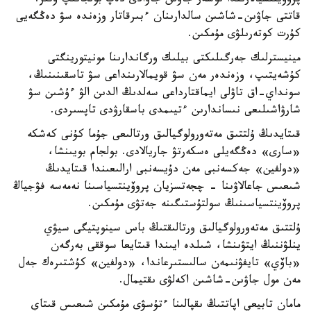
پروۆينتسيالارىندا نوسەر جاۋىن جاۋادى دەپ بولجانىپ وتىر.
قاتتى جاۋىن-شاشىن سالدارىنان ءبىرقاتار وزەندە سۋ دەڭگەيى
كۇرت كوتەرىلۋى مۇمكىن.
مينيسترلىك جەرگىلىكتى بيلىك ورگاندارىنا مونيتورينگتى
كۇشەيتىپ، وزەندەر مەن سۋ قويمالارىنداعى سۋ تاسقىنىنىڭ،
سونداي-اق تاۋلى ايماقتارداعى سەلدىڭ الدىن الۋ ءۇشىن سۋ
شارۋاشىلىعى نىساندارىن ءتيىمدى باسقارۋدى تاپسىردى.
قىتايدىڭ ۇلتتىق مەتەورولوگيالىق ورتالىعى جۇما كۇنى كەشكە
«سارى» دەڭگەيلى ەسكەرتۋ جاريالادى. بولجام بويىنشا،
«دولفين» جەكسەنبى مەن دۇيسەنبى ارالىعىندا قىتايدىڭ
شىعىس جاعالاۋىنا - چجەتسزيان پروۆينتسياسىنا نەمەسە فۋجياڭ
پروۆينتسياسىنىڭ سولتۇستىگىنە جەتۋى مۇمكىن.
ۇلتتىق مەتەورولوگيالىق ورتالىقتىڭ باس سينوپتيگى سيۋي
ينلۋننىڭ ايتۋىنشا، شىلدە ايىندا قىتايعا سوققى بەرگەن
«باۆي» تايفۋنىمەن سالىستىرعاندا، «دولفين» كۇشتىرەك جەل
مەن مول جاۋىن-شاشىن اكەلۋى ىقتيمال.
مامان تابيعي اپاتتىڭ ىقپالىنا ءتۇسۋى مۇمكىن شىعىس قىتاي