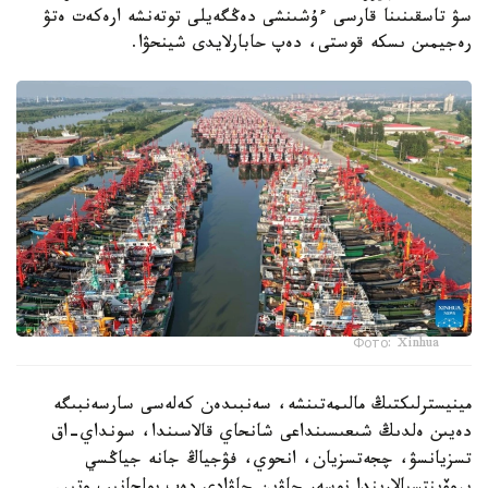
سۋ تاسقىنىنا قارسى ءۇشىنشى دەڭگەيلى توتەنشە ارەكەت ەتۋ
رەجيمىن ىسكە قوستى، دەپ حابارلايدى شينحۋا.
Фото: Xinhua
مينيسترلىكتىڭ مالىمەتىنشە، سەنبىدەن كەلەسى سارسەنبىگە
دەيىن ەلدىڭ شىعىسىنداعى شانحاي قالاسىندا، سونداي-اق
تسزيانسۋ، چجەتسزيان، انحوي، فۋجياڭ جانە جياڭسي