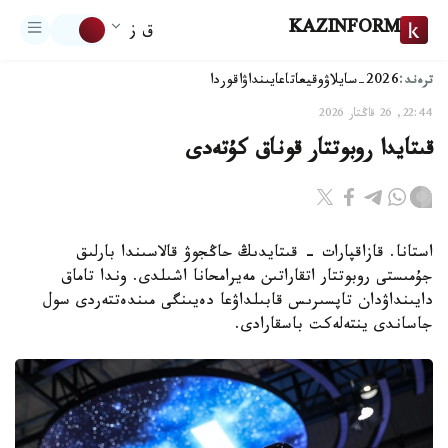
KAZINFORM
ق ز
ترەند:
2026-سايلاۋ
وقيعا
تاعايىنداۋ
اقوردا
22:44, 26 قاڭتار 2026
قىتايدا روبوتتار قوناق كۇتەدى
استانا. قازاقپارات - قىتايدىڭ حاڭجوۋ قالاسىندا بارلىق
جۇمىستى روبوتتار اتقاراتىن مەيرامحانا اشىلدى. وندا تاماق
دايىنداۋدان تاپسىرىس قابىلداۋعا دەيىنگى مىندەتتەردى سول
جاساندى ينتەلەكت باسقارادى.