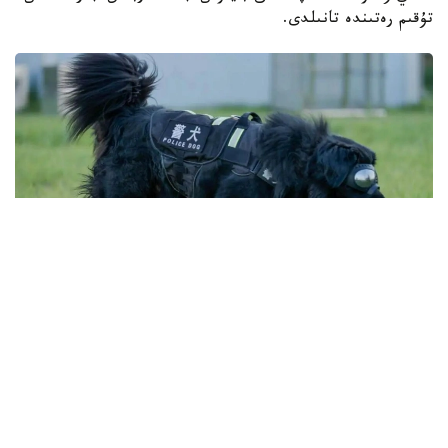
تۇقىم رەتىندە تانىلدى.
Фото: ҚХР Шыңжаң Өндіріс-құрылыс корпусы (ШӨҚК)
Қоғамдық қауіпсіздік басқармасы
شىڭجاڭ وۆچاركاسىنىڭ شىعۋ تەگىن عىلىمي تۇرعىدان ناقتىلاۋ
ماقساتىندا 2025 -جىلعى تامىزدا شىڭجاڭ ساياسي-قۇقىق
ينستيتۋتىنىڭ باس بولۋىمەن قىتاي عىلىم اكادەمياسىنىڭ كۋنمين
زوولوگيا ينستيتۋتى جانە شوقك قىزمەتتىك يتتەر ورتالىعى