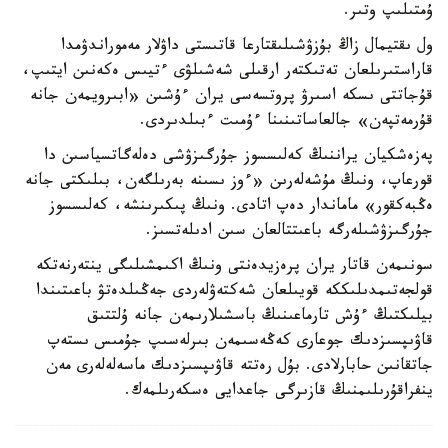
ۇمتىلىپ وتىر.
ول ىقتيمال زاڭ بۇزۋشىلىقتارعا قاتىستى داۋلار مەموراندۋمدا
قاراستىرىلعان تەتىكتەر ارقىلى شەشىلۋى ءتيىس ەكەنىن ايتىپ،
قۇجاتتى ىسكە اسىرۋ پروتسەسى يران ءۇشىن «ابىرويمەن جانە
قۇرمەتپەن» جالعاساتىنىنا ءۇمىت ءبىلدىردى.
پەزەشكيان يراننىڭ كەلىسسوز جۇرگىزۋشى دەلەگاتسياسىن دا
قورعاپ، ونىڭ مۇشەلەرىن «ءوز ىسىنە بەرىلگەن، بىلىكتى جانە
ەڭبەكقور» ماماندار دەپ اتادى. ونىڭ پىكىرىنشە، كەلىسسوز
جۇرگىزۋشىلەرگە باعىتتالعان سىن ادىلەتسىز.
سونىمەن قاتار يران پرەزيدەنتى ونىڭ اكىمشىلىگى ينتەرنەتكە
قولجەتىمدىلىككە قويىلعان شەكتەۋلەردى جەڭىلدەتۋ باعىتىندا
بيلىكتىڭ ءۇش تارماعىنىڭ باسشىلارىمەن جانە ۇلتتىق
قاۋىپسىزدىك جوعارى كەڭەسىمەن بىرلەسىپ جۇمىس ىستەپ
جاتقانىن حابارلادى. بۇل رەتتە قاۋىپسىزدىك ماسەلەلەرى مەن
ينفراقۇرىلىمنىڭ قازىرگى جاعدايى ەسكەرىلمەك.