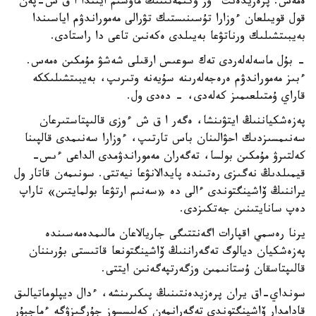
ەمەس. پرەزيدەنت ءوز ۇكىمەتىنىڭ ماۋسىم ايىندا ا ق ش-پەن
قول قويىلعان ءوزارا تۇسىنىستىك تۋرالى مەموراندۋم اياسىندا
بەيبىتشىلىك ورناتۋعا بەيىلدى ەكەنىن تاعى دا راستادى.
- بۇل ماسەلەلەردى تەك سوعىس ارقىلى شەشۋ مۇمكىن ەمەس.
ءبىز مەموراندۋم ەرەجەلەرىنە سۇيەنە وتىرىپ، بەيبىتشىلىككە
قاراي ۇمتىلعىمىز كەلەدى، - دەدى ول.
پەزەشكياننىڭ ايتۋىنشا، ەگەر ا ق ش ءوزى قالىپتاستىرعان
سەنىمسىزدىك احۋالىنان باس تارتىپ، ءوزارا سەنىمدى قالپىنا
كەلتىرۋ مۇمكىن بولسا، تەگەران مەموراندۋمدى الداعى ءىس-
قيمىلدىڭ نەگىزى رەتىندە پايدالانۋعا نيەتتى. سونىمەن قاتار ول
يراننىڭ ۆاشينگتوندى ءالى دە «سەنىم ارتۋعا بولمايتىن» تاراپ
دەپ سانايتىنىن جەتكىزدى.
يرنا رەسمي اقپارات اگەنتتىگى جاريالاعان مالىمدەمەسىندە
پەزەشكيان ديالوگ تەگەراننىڭ ۆاشينگتونعا قاتىستى بۇرىننان
قالىپتاسقان ۇستانىمىن وزگەرتپەگەنىن ايتتى.
سونداي-اق يران پرەزيدەنتىنىڭ پىكىرىنشە، ءدال ديپلوماتيالىق
قادامدار ۆاشينگتوندى تەگەرانمەن كەلىسسوز جۇرگىزۋگە ءماجبۇر