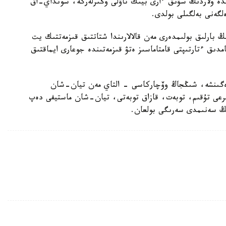
ندە ولاردىڭ سۋىق ءارى بيىك تاۋلى وڭىرلەرگە، سونداي-اق
لگەنى بەلگىلى بولدى.
بارلىق بولىمدەرى مەن قالالارىندا شتاتتىق قىزمەتتىك يت
امدىق ءتارتىپتى قامتاماسىز ەتۋ قىزمەتىندە جوعارى ايماقتىق
رەگىنشە، شىڭجاڭ وۆچاركاسى - التاي مەن تيان-شان
بايىرعى تۇقىم، توبەت، قازاق توبەتى، تيان-شان ماستيفى دەپ
دىڭ سەنىمدى سەرىگى بولعان.