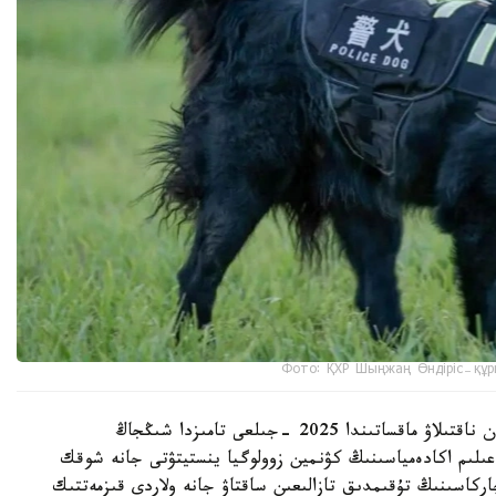
Фото: ҚХР Шыңжаң Өндіріс-құр
شىڭجاڭ وۆچاركاسىنىڭ شىعۋ تەگىن عىلىمي تۇرعىدان ناقتىلاۋ ماقساتىندا 2025 -جىلعى تامىزدا شىڭجاڭ
لىم اكادەمياسىنىڭ كۋنمين زوولوگيا ينستيتۋتى جانە شوقك
ركاسىنىڭ تۇقىمدىق تازالىعىن ساقتاۋ جانە ولاردى قىزمەتتىك