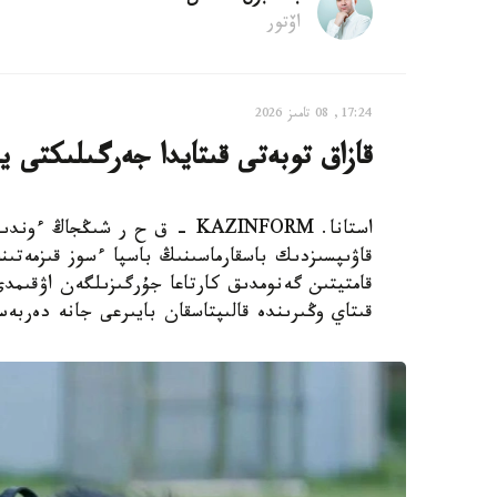
اۆتور
17:24, 08 تامىز 2026
قازاق توبەتى قىتايدا جەرگىلىكتى ي
استانا. KAZINFORM – ق ح ر ش
قاۋىپسىزدىك باسقارماسىنىڭ باسپا ءسوز قىزمەتىن
قامتيتىن گەنومدىق كارتاعا جۇرگىزىلگەن اۋقىم
قىتاي وڭىرىندە قالىپتاسقان بايىرعى جانە دەربە