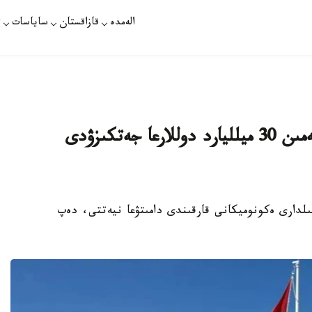
الەمدە
قازاقستان
ساياسات
ت
قىرعىزستان جالپى ىشكى ءونىم كولەمىن 30 ميلليارد دوللارعا جەتكىزۋدى
ن الداعى جىلدارى ەكونوميكانى قارقىندى دامىتۋعا نيەتتى، دەپ