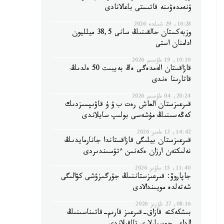
ۇنەمدەۋىنە قاتىستى باعالانادى
16:28, 29 شىلدە 2026
وزبەكستان حالقىنىڭ سانى 38,5 ميلليون
ادامنان استى
10:10, 19 ماۋسىم 2026
قازاقستان الەمدەگى ەڭ بەيبىت 50 ەلدىڭ
قاتارىنا ەندى
20:24, 04 ماۋسىم 2026
قىرعىزستان العاش رەت ب ۇ ۇ قاۋىپسىزدىك
كەڭەسىنىڭ مۇشەسى بولىپ سايلاندى
14:42, 13 مامىر 2026
قىرعىزستان بيلىگى قازاقستاندا جانارمايدىڭ
نەلىكتەن ارزان ەكەنىن ءتۇسىندىردى
11:40, 15 ساۋىر 2026
جاپاروۆ: قىرعىزستاننىڭ جۇرگىزۋشى كۋالىگى
شەتەلدە مويىندالادى
08:16, 27 ناۋرىز 2026
بىشكەكتە قازاق-قىرعىز قارىم-قاتىناسىنىڭ