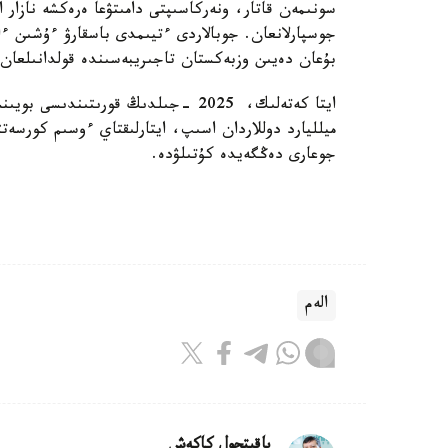
جوسپارلانعان. جوبالاردى ءتيىمدى باسقارۋ ءۇشىن ءا
بۇعان دەيىن وزبەكستان تاجىريبەسىندە قولدانىلعان.
جوعارى دەڭگەيدە كۇتىلۋدە.
الەم
باقىتجول كاكەش