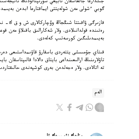
جىلدارعا جالعاسقان تابيعي سۇرىپتالۋدىڭ ناتيجەسى
گوبي ءشولى مەن شولەيتتى ايماقتارعا ابدەن بەيىمدە
قازىرگى ۋاقىتتا شىڭجاڭ وۆچاركالارى ش و ق ك- نىڭ 
رەتىندە قولدانىلادى. ولار شەكارالىق باقىلاۋ مەن قوع
بەيىمدىلىگىن كورسەتىپ كەلەدى.
قىتاي جۇمىسشى يتتەردى باسقارۋ قاۋىمداستىعى دە
تاۋلارىنىڭ ارالىعىنداعى بايتاق دالادا قالىپتاسقان 
تە اتالادى. ولار ەجەلدەن بەرى كوشپەندى حالىقتار
الەم
ريزابەك نۇسىپبەك ۇلى