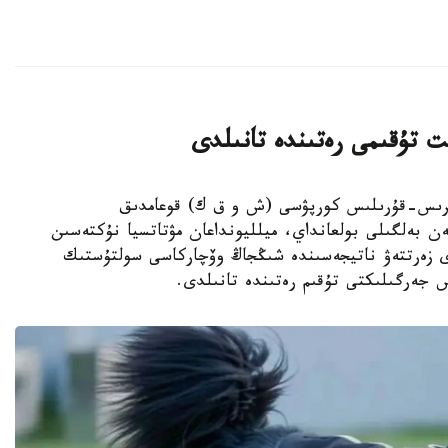
ت تۇقىمى رەتىندە تانىلدى
ىڭجاڭ ءوندىرىس-قۇرىلىس كورپۋسى (ش و ق ك) قوعامدىق
ەن بەلگىلى بولعانداي، ميلليونداعان مۋتاتسيا نۇكتەسىن
دى زەرتتەۋ ناتيجەسىندە شىڭجاڭ وۆچاركاسى سولتۇستىك
س جەرگىلىكتى تۇقىم رەتىندە تانىلدى.