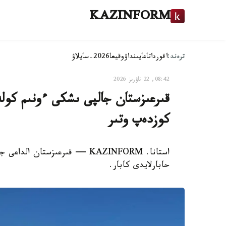
KAZINFORM
ترەند:
اقوردا
تاعايىنداۋ
وقيعا
2026-سايلاۋ
08:42, 22 ناۋرىز 2026
كوزدەپ وتىر
استانا. KAZINFORM — قىرعىزستا
حابارلايدى كابار.