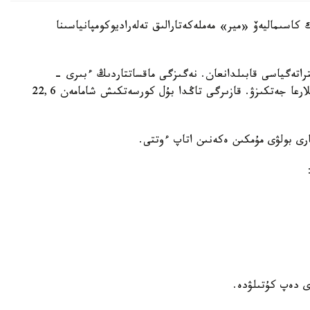
 كاسىماليەۆ «مير» مەملەكەتارالىق تەلەراديوكومپانياسىنا
ا دەيىنگى دامۋ ستراتەگياسى قابىلدانعان. نەگىزگى ماقساتتاردىڭ ءبىرى -
جالپى ىشكى ءونىم كولەمىن كەمىندە 30 ميلليارد دوللارعا جەتكىزۋ. قازىرگى تاڭدا بۇل كورسەتكىش شامامەن 22,6
رى بولۋى مۇمكىن ەكەنىن اتاپ ءوتتى.