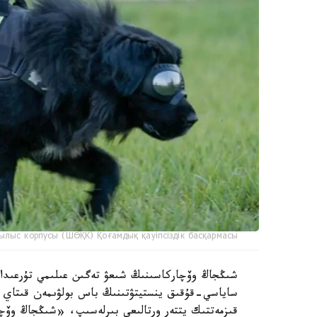
ылыс корпусы (ШӨҚК) Қоғамдық қауіпсіздік басқармасы
ساياسي-قۇقىق ينستيتۋتىنىڭ باس بولۋىمەن قىتاي عى
قىزمەتتىك يتتەر ورتالىعى بىرلەسىپ، «شىڭجاڭ وۆچا