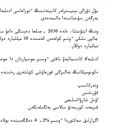
بۇل تۋرالى مينيسترلەر كابينەتىنىڭ ءتوراعاسى ادىلبەك
بەرگەن سۇحباتىندا مالىمدەدى.
ونىڭ ايتۋىنشا، ەلدە 2030 -جىلع
ميلليارد دوللار.
ادىلبەك كاسىماليەۆ ناقتى ءوسىم جوسپاردان دا جوعا
ەكونوميكانىڭ نەگىزگى قوزعاۋشى كۇشتەرى رەتىندە:
ونەركاسىپ
قۇرىلىس
اۋىل شارۋاشىلىعى
قىزمەت كورسەتۋ سالاسى بەلگىلەنگەن
اگرارلىق سەكتوردا ءوسىم %2- 4 دەڭگەيىندە بولادى دەپ كۇتىلۋدە.