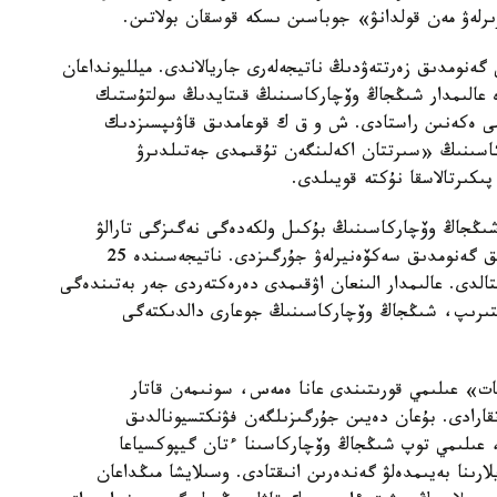
ىرلەۋ مەن قولدانۋ» جوباسىن ىسكە قوسقان بولاتىن.
 گەنومدىق زەرتتەۋدىڭ ناتيجەلەرى جاريالاندى. ميلليونداعان
دە عالىمدار شىڭجاڭ وۆچاركاسىنىڭ قىتايدىڭ سولتۇستىك
ىمى ەكەنىن راستادى. ش و ق ك قوعامدىق قاۋىپسىزدىك
كاسىنىڭ «سىرتتان اكەلىنگەن تۇقىمدى جەتىلدىرۋ
پىكىرتالاسقا نۇكتە قويىلدى.
 شىڭجاڭ وۆچاركاسىنىڭ بۇكىل ولكەدەگى نەگىزگى تارالۋ
ايماقتارىن ارالاپ، 109 داراباسقا جوعارى ساپالى تولىق گەنومدىق سەكۆەنيرلەۋ جۇرگىزدى. ناتيجەسىندە 25
قتالدى. عالىمدار الىنعان اۋقىمدى دەرەكتەردى جەر بەتىندەگى
لىستىرىپ، شىڭجاڭ وۆچاركاسىنىڭ جوعارى دالدىكتەگى
ات» عىلىمي قورىتىندى عانا ەمەس، سونىمەن قاتار
اتقارادى. بۇعان دەيىن جۇرگىزىلگەن فۋنكتسيونالدىق
، عىلىمي توپ شىڭجاڭ وۆچاركاسىنا ءتان گيپوكسياعا
ارىنا بەيىمدەلۋ گەندەرىن انىقتادى. وسىلايشا مىڭداعان