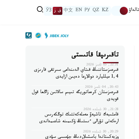
الداۋ
KZ
QZ
РУ
EN
中文
ق ز
ЎЗ
تاقىرىپقا قاتىستى
22:31, 05 تامىز 2026
قىرعىزستاننىڭ قىتاي الدىنداعى سىرتقى قارىزى
1,4 ميلليارد دوللارعا دەيىن ازايدى
20:43, 04 تامىز 2026
قىرعىزستان كرەماتوريگە تىيىم سالاتىن زاڭعا قول
قويدى
21:28, 30 شىلدە 2026
قامشىبەك تاشيەۆ مەملەكەتتىك توڭكەرىس
ارەكەتى تۋرالى ءىستىڭ ۇكىمىنە شاعىمداندى
20:29, 30 شىلدە 2026
وزبەكستاندا باسشىلاردىڭ جۇمىسى سۋدى