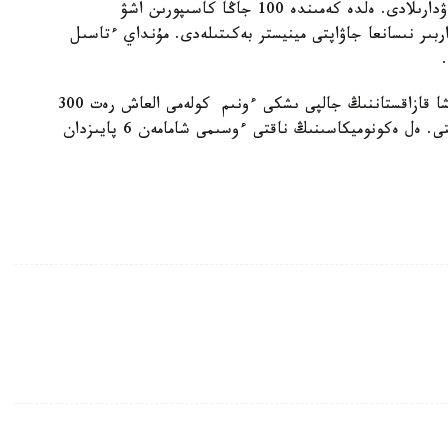
سونىمەن قاتار، ونەركاسىپتى دامىتۋعا ەرەكشە نازار اۋدارىلادى. ەلدە كەمىندە 100 جاڭا كاسىپورىن اشۋ
ربىر نىسانعا جاۋاپتى مينيستر بەكىتىلەدى. مۇنداي ءتاسىل
ايتا كەتەلىك، 2025 -جىلدىڭ قورىتىندىسى بويىنشا قازاقستاننىڭ جالپى ىشكى ءونىم كولەمى العاش رەت 300
ميلليارد دوللاردان اسىپ، ايتارلىقتاي ءوسىم كورسەتتى. ەل ەكونوميكاسىنىڭ ناقتى ءوسىمى شامامەن 6 پايىزدان