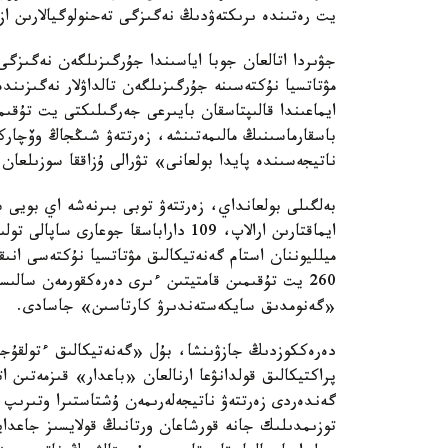
يت رەتىندە ىرىكتەۋدىڭ نەگىزگى تەحنولوگيالارىن از
جۋىردا اتالعان جوبا اياسىندا جۇرگىزىلگەن نەگىزگى
مۋتاتسيا نۇكتەسىنە جۇرگىزىلگەن تالداۋلار نەگىزىن
ايماعىندا قالىپتاسقان بايىرعى جەرگىلىكتى يت تۇق
باسقارماسىنىڭ مالىمەتىنشە، زەرتتەۋ شىڭجاڭ وۆچار
ناتيجەسىندە پايدا بولعانى» تۋرالى ۇزاققا سوزىلعان 
بەلگىلى بولعانداي، زەرتتەۋ توبى بىرنەشە اي بويى
ميلليوننان استام گەنەتيكالىق مۋتاتسيا نۇكتەسى انى
260 يت تۇقىمىن قامتيتىن ءىرى دەرەكقورمەن سا
«گەنومدىق سايكەستەندىرۋ كارتاسىن» جاسادى.
دەرەككوزدىڭ جازۋىنشا، بۇل «گەنەتيكالىق ءتولقۇج
پراكتيكالىق قولدانۋعا ارنالعان «باعدار» قىزمەتىن 
گەندەردى زەرتتەۋ ناتيجەلەرىمەن ۇشتاستىرا وتىرىپ
توزىمدىلىك جانە قورشاعان ورتانىڭ قولايسىز جاعدايل