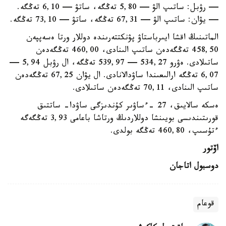
— رۋبل: ساتىپ الۋ — 5,80 تەڭگە، ساتۋ — 6,10 تەڭگە.
— يۋان: ساتىپ الۋ — 67,31 تەڭگە، ساتۋ — 73,10 تەڭگە.
الماتىنىڭ اقشا ايىرباستاۋ پۋنكتتەرىندە دوللار ورتا ەسەپپەن
458,50 تەڭگەدەن ساتىپ الىنادى، 460,00 تەڭگەدەن
ساتىلادى. ەۋرو 534,27 — 539,97 تەڭگە، ال رۋبل 5,94 —
6,07 تەڭگە ارالىعىندا ساۋدالانادى. ال يۋان 67,25 تەڭگەدەن
ساتىپ الىنادى، 70,11 تەڭگەدەن ساتىلادى.
ەسكە سالايىق، 27 -ءساۋىر كۇندىزگى ساۋدا- ساتتىق
قورىتىندىسى بويىنشا دوللاردىڭ ورتاشا باعامى 3,93 تەڭگەگە
ءتۇسىپ، 460,80 تەڭگە بولدى.
اۆتور
دوسبول اتاجان
قوعام