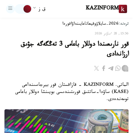
KAZINFORM
ق ز
ترەند:
2026-سايلاۋ
وقيعا
تاعايىنداۋ
اقوردا
15:56, 28 ءساۋىر 2026
قور نارىعىندا دوللار باعامى 3 تەڭگەگە جۋىق
ارزاندادى
الماتى. KAZINFORM - قازاقستان قور بيرجاسىنداعى
(KASE) ساۋدا-ساتتىق قورىتىندىسى بويىنشا دوللار باعامى
تومەندەدى.