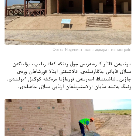
Фото: Мәдениет және ақпарат министрлігі
سونىمەن قاتار كىرەبەرىس جول رەتكە كەلتىرىلىپ، بۇلىنگەن
سىلاق قاباتى جاڭارتىلدى. قالاشىقتى اينالا قورشاعان وردى
جاۋىن-شاشىننىڭ اسەرىنەن قورعاۋعا ەرەكشە كوڭىل ءبولىندى.
ونىڭ بەتىنە سابان ارالاستىرىلعان ارنايى سىلاق جاعىلدى.