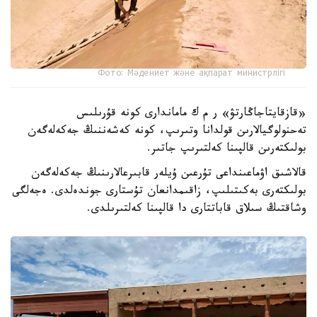
Фото: Мәдениет және ақпарат министрлігі
«قازقايتاجاڭارتۋ» ر م ك ماماندارى كونە قۇرىلىس
تەحنولوگيالارىن قولدانا وتىرىپ، كونە كەشەننىڭ جەكەلەگەن
بولىكتەرىن قالپىنا كەلتىرىپ جاتىر.
قالاشىق اۋماعىنداعى تۇرعىن ۇيلەر قابىرعالارىنىڭ جەكەلەگەن
بولىكتەرى بەكىتىلىپ، زاقىمدانعان تۇستارى جوندەلدى. ەجەلگى
وشاقتىڭ سىلاق قاباتتارى دا قالپىنا كەلتىرىلدى.