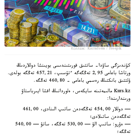
Коллаж: Kazinform / Freepik
كۇندىزگى ساۋدا- ساتتىق قورىتىندىسى بويىنشا دوللاردىڭ
ورتاشا باعامى 2,95 تەڭگەگە ءتۇسىپ، 457,21 تەڭگە بولدى.
ۇلتتىق بانكتىڭ رەسمي باعامى - 460,80 تەڭگە.
Kurs.kz مالىمەتىنە سايكەس، ەلوردانىڭ اقشا ايىرباستاۋ
ورىندارىندا:
— دوللار 454,00 تەڭگەدەن ساتىپ الىنادى، 461,00
تەڭگەدەن ساتىلادى؛
— ەۋرو: ساتىپ الۋ — 530,00 تەڭگە، ساتۋ — 540,00
تەڭگە؛