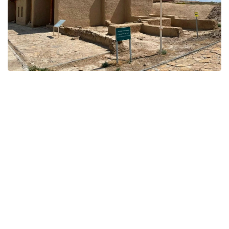
Фото: Мәдениет және ақпарат министрлігі
قوعام
ريزابەك نۇسىپبەك ۇلى
اۆتور
09:22, 09 تامىز 2026