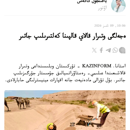
باقىتجول كاكەش
اۆتور
10:06, 09 تامىز 2026
ەجەلگى وتىرار قالاي قالپىنا كەلتىرىلىپ جاتىر
استانا. KAZINFORM - تۇركىستان وبلىسىنداعى وتىرار
قالاشىعىندا عىلىمي- رەستاۆراتسيالىق جۇمىستار جۇرگىزىلىپ
جاتىر. بۇل تۋرالى مادەنيەت جانە اقپارات مينيسترلىگى حابارلادى.