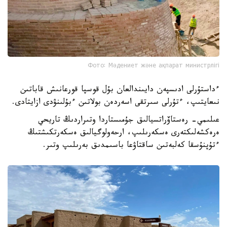
Фото: Мәдениет және ақпарат министрлігі
ءداستۇرلى ادىسپەن دايىندالعان بۇل قوسپا قورعانىش قاباتىن
نىعايتىپ، ءتۇرلى سىرتقى اسەردەن بولاتىن ءبۇلىنۋدى ازايتادى.
عىلىمي- رەستاۆراتسيالىق جۇمىستاردا وتىراردىڭ تاريحي
ەرەكشەلىكتەرى ەسكەرىلىپ، ارحەولوگيالىق ەسكەرتكىشتىڭ
ءتۇپنۇسقا كەلبەتىن ساقتاۋعا باسىمدىق بەرىلىپ وتىر.