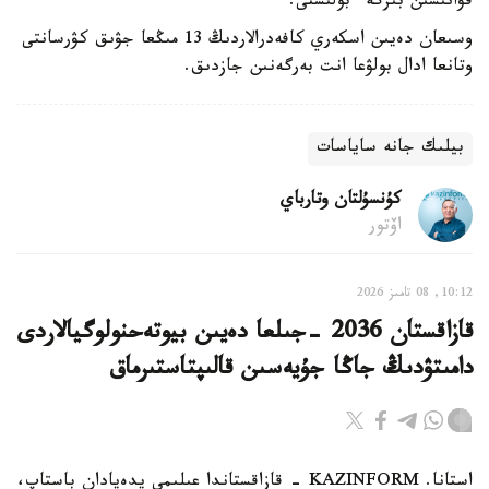
قۋانىشىن بىرگە ءبولىستى.
وسىعان دەيىن اسكەري كافەدرالاردىڭ 13 مىڭعا جۋىق كۋرسانتى
وتانعا ادال بولۋعا انت بەرگەنىن جازدىق.
بيلىك جانە ساياسات
كۇنسۇلتان وتارباي
اۆتور
10:12, 08 تامىز 2026
قازاقستان 2036 -جىلعا دەيىن بيوتەحنولوگيالاردى
دامىتۋدىڭ جاڭا جۇيەسىن قالىپتاستىرماق
استانا. KAZINFORM - قازاقستاندا عىلىمي يدەيادان باستاپ،