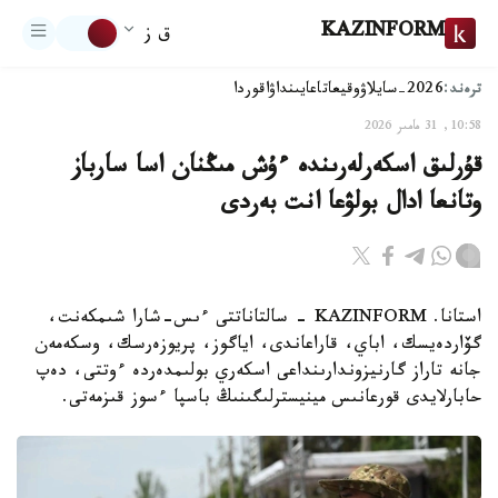
KAZINFORM
ق ز
ترەند:
2026-سايلاۋ
وقيعا
تاعايىنداۋ
اقوردا
10:58, 31 مامىر 2026
قۇرلىق اسكەرلەرىندە ءۇش مىڭنان اسا سارباز
وتانعا ادال بولۋعا انت بەردى
استانا. KAZINFORM - سالتاناتتى ءىس-شارا شىمكەنت،
گۆاردەيسك، اباي، قاراعاندى، اياگوز، پريوزەرسك، وسكەمەن
جانە تاراز گارنيزوندارىنداعى اسكەري بولىمدەردە ءوتتى، دەپ
حابارلايدى قورعانىس مينيسترلىگىنىڭ باسپا ءسوز قىزمەتى.