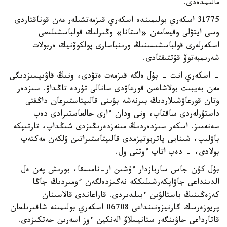
مالىمدەدى.
31775 اسكەري بولىمىندە اسكەري قىزمەتشىلەر مەن قوناقتاردى
وسى ايتۋلى وقيعامەن «استانا» وڭىرلىك قولباسشىلىعى
اسكەرلەرى قولباسشىسىنىڭ ورىنباسارى پولكوۆنيك ەربولات
شەرىمبەتوۆ قۇتتىقتادى.
- اسكەري انت - بۇل ەلگە قىزمەت ەتۋدى، ونىڭ قاۋىپسىزدىگى
مەن بەيبىت بولاشاعىن قورعاۋدى سانالى تۇردە تاڭداۋ. سىزدەر
وتان قورعاۋشىلاردىڭ بىرنەشە بۋىنى قالىپتاستىرعان داڭقتى
داستۇرلەردى ساقتاپ، ونى ودان ءارى جالعاستىرادى دەپ
سەنەمىز. اسكەر سىزدەردىڭ مىنەزدەرىڭىزدى شىڭداپ، تارتىپكە
باۋلىپ، شىنايى پاتريوتيزمدى قالىپتاستىراتىن ۇلكەن مەكتەپ
بولادى، - دەپ اتاپ ءوتتى ول.
بۇل كۇن جاس ساربازدار ءۇشىن ار-نامىسقا، بورىش پەن ەل
الدىنداعى جاۋاپكەرشىلىككە نەگىزدەلگەن ءومىردىڭ جاڭا
كەزەڭىنىڭ باستالۋىن ءبىلدىردى. قاراعاندى قالاسىنان
پريوزەرسك گارنيزونىنداعى 06708 اسكەري بولىمىنە شاقىرىلعان
قاتارداعى جاۋىنگەر ستانيسلاۆ الەنكين ءوز اسەرىن جەتكىزدى.