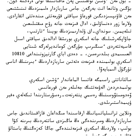
- بۇل مەن ءۇشىن تولقىنىس پەن ماقتانىشقا تولى ەرەكشە كۇن.
بۇگىن وتانعا انت بەرگەن جاس ساربازدار ەلىمىزدىڭ تىنىشتىعى
مەن قاۋىپسىزدىگىن قورعاۋ سياقتى قۇرمەتتى مىندەتتى اتقارادى.
ولارعا زور دەنساۋلىق، ادال قىزمەت جانە رۋح مىقتىلىعىن
تىلەيمىن. سونداي-اق ۇلدارىمىزدىڭ بويىنا ءتارتىپ،
جاۋاپكەرشىلىك جانە اسكەري بورىشقا ادالدىق سياقتى اسىل
قاسيەتتەردى ءسىڭىرىپ جۇرگەن كومانديرلەرگە شىنايى
العىسىمدى بىلدىرەمىن، - دەدى اباي گارنيزونىنداعى 10810
اسكەري بولىمىندە قىزمەت ەتەتىن ساربازداردىڭ ءبىرىنىڭ اناسى
نۇرگۇل الىمبايەۆا.
سالتاناتتى راسىمگە قاتىسا الماعاندار ءۇشىن اسكەري
بولىمدەردەن الەۋمەتتىك جەلىلەر مەن قورعانىس
ۆەدومستۆوسىنىڭ رەسمي ينتەرنەت-رەسۋرستارىندا تىكەلەي ەفير
ۇيىمداستىرىلدى.
ونلاين ترانسلياتسيانىڭ ارقاسىندا مىڭداعان قازاقستاندىق جاس
ساربازداردىڭ ومىرىندەگى ەڭ ماڭىزدى ساتتەردىڭ بىرىنە كۋا
بولىپ، ولاردىڭ اسكەري قىزمەتىندەگى جاڭا كەزەڭنىڭ باستالۋ