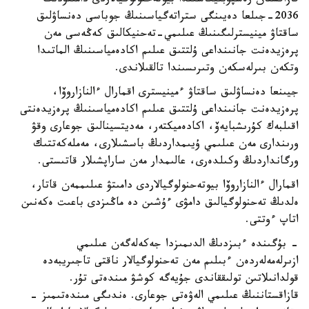
قازاقستان رەسپۋبليكاسىندا بيوتەحنولوگيالاردى دامىتۋدىڭ
2036-جىلعا دەيىنگى ستراتەگياسىنىڭ جوباسى دەنساۋلىق
ساقتاۋ مينيسترلىگىنىڭ عىلىمي-تەحنيكالىق كەڭەسى مەن
پرەزيدەنت جانىنداعى ۇلتتىق عىلىم اكادەمياسىنىڭ الماتىدا
وتكەن بىرلەسكەن وتىرىسىندا تالقىلاندى.
جيىنعا دەنساۋلىق ساقتاۋ ءمينيسترى اقمارال ءالنازاروۆا،
پرەزيدەنت جانىنداعى ۇلتتىق عىلىم اكادەمياسىنىڭ پرەزيدەنتى
اقىلبەك كۇرىشبايەۆ، اكادەميكتەر، مەديتسينالىق جوعارى وقۋ
ورىندارى مەن عىلىمي ۇيىمداردىڭ باسشىلارى، مەملەكەتتىك
ورگانداردىڭ وكىلدەرى، عالىمدار مەن ساراپشىلار قاتىستى.
اقمارال ءالنازاروۆا بيوتەحنولوگيالاردى دامىتۋ عىلىممەن قاتار،
ەلدىڭ تەحنولوگيالىق دامۋى ءۇشىن دە ماڭىزدى باعىت ەكەنىن
اتاپ ءوتتى.
- بۇگىندە ءبىزدىڭ الدىمىزدا جەكەلەگەن عىلىمي
ازىرلەمەلەردەن ءبىلىم مەن تەحنولوگيالار ناقتى تاجىريبەدە
قولدانىلاتىن تولىققاندى جۇيەگە كوشۋ مىندەتى تۇر.
قازاقستاننىڭ عىلىمي الەۋەتى جوعارى. ەندىگى مىندەتىمىز -