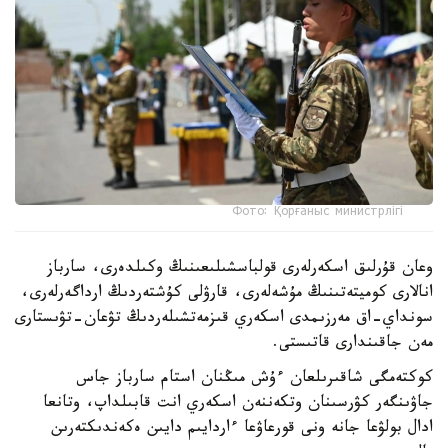
Фото: Қорғаныс министрлігі
وعان قۇرلىق اسكەرلەرى قولباسشىلىعىنىڭ وكىلدەرى، سارباز
انالارى كوميتەتىنىڭ مۇشەلەرى، قارۋلى كۇشتەردىڭ ارداگەرلەرى،
سونداي-اق مەرزىمدى اسكەري قىزمەتشىلەردىڭ تۋعان-تۋىستارى
مەن جاقىندارى قاتىستى.
كوكتەمگى شاقىرىلعان ءۇش مىڭنان استام سارباز جاس
جاۋىنگەر كۋرسىنان وتكەننەن اسكەري انت قابىلداپ، وتانعا
ادال بولۋعا جانە ونى قورعاۋعا ءاردايىم دايىن ەكەندىكتەرىن