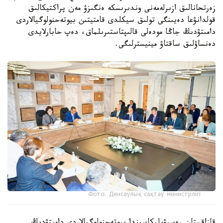
زەرتحانالىق ازىرلەمەنى وندىرىسكە ەنگىزۋ مەن پراكتيكالىق
قولدانۋعا دەيىنگى تولىق سيكلدى قامتيتىن بيوتەحنولوگيالاردى
دامىتۋدىڭ جاڭا مودەلى قالىپتاستىرىلماق، دەپ حابارلايدى
دەنساۋلىق ساقتاۋ مينيسترلىگى.
Фото: Денсаулық сақтау министрлігі