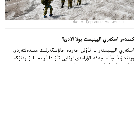
Фото: Қорғаныс министрліг
كىمدەر اسكەري الپينيست بولا الادى؟
اسكەري الپينيستەر - تاۋلى جەردە جاۋىنگەرلىك مىندەتتەردى
ورىنداۋعا جانە جەكە قۇرامدى ارنايى تاۋ دايارلىعىنا ۇيرەتۋگە
ماماندانعان اسكەري قىزمەتشىلەر.
- تاۋ دايارلىعى بويىنشا ارنايى بىلىكتىلىكتەن وتكەن اسكەري
قىزمەتشىلەر ەلىمىزدىڭ ءتۇرلى اسكەري بولىمدەرىندە قىزمەت
اتقارىپ، تاۋلى جەردەگى جاۋىنگەرلىك دايارلىقتى ۇيىمداستىرۋعا
جانە جەكە قۇرامدى وقىتۋعا ۇلەسىن قوسىپ كەلەدى، -
دەلىنگەن قورعانىس مينيسترلىگىنىڭ Kazinform اگەنتتىگىنە
بەرگەن جاۋابىندا.
اسكەري الپينيستىڭ دايارلىعى بىرنەشە بىلىكتىلىك دەڭگەيىنەن
تۇرادى. تاۋلى وڭىرلەردە جاۋىنگەرلىك مىندەتتەردىڭ ارتۋىنا