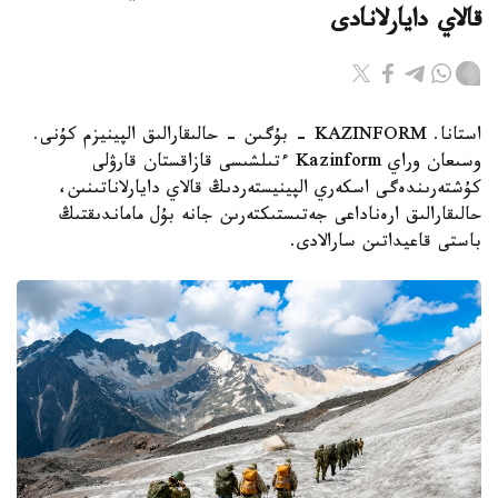
قالاي دايارلانادى
استانا. KAZINFORM - بۇگىن - حالىقارالىق الپينيزم كۇنى.
وسىعان وراي Kazinform ءتىلشىسى قازاقستان قارۋلى
كۇشتەرىندەگى اسكەري الپينيستەردىڭ قالاي دايارلاناتىنىن،
حالىقارالىق ارەناداعى جەتىستىكتەرىن جانە بۇل ماماندىقتىڭ
باستى قاعيداتىن سارالادى.