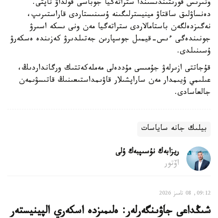
وتىرىس قورىتىندىسىندا ستراتەگيا جوباسى قولداۋ تاپتى.
دەنساۋلىق ساقتاۋ مينيسترلىگىنە ۇسىنىستاردى قاراستىرىپ،
نەگىزدەلگەن باستامالاردى ستراتەگيا مەن ونى ىسكە اسىرۋ
جونىندەگى ءىس-قيمىل جوسپارىن جەتىلدىرۋ كەزىندە ەسكەرۋ
ۇسىنىلدى.
قۇجاتتى ازىرلەۋ جۇمىسى مۇددەلى مەملەكەتتىك ورگانداردىڭ،
عىلىمي ۇيىمدار مەن ساراپشىلار قاۋىمداستىعىنىڭ قاتىسۋىمەن
جالعاسادى.
بيلىك جانە ساياسات
ريزابەك نۇسىپبەك ۇلى
اۆتور
09:12, 08 تامىز 2026
شىڭداعى جاۋىنگەرلەر: ەلىمىزدە اسكەري الپينيستەر