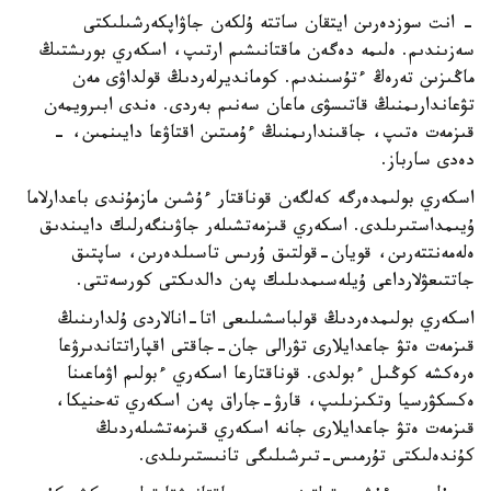
- انت سوزدەرىن ايتقان ساتتە ۇلكەن جاۋاپكەرشىلىكتى
سەزىندىم. ەلىمە دەگەن ماقتانىشىم ارتىپ، اسكەري بورىشتىڭ
ماڭىزىن تەرەڭ ءتۇسىندىم. كومانديرلەردىڭ قولداۋى مەن
تۋعاندارىمنىڭ قاتىسۋى ماعان سەنىم بەردى. ەندى ابىرويمەن
قىزمەت ەتىپ، جاقىندارىمنىڭ ءۇمىتىن اقتاۋعا دايىنمىن، -
دەدى سارباز.
اسكەري بولىمدەرگە كەلگەن قوناقتار ءۇشىن مازمۇندى باعدارلاما
ۇيىمداستىرىلدى. اسكەري قىزمەتشىلەر جاۋىنگەرلىك دايىندىق
ەلەمەنتتەرىن، قويان-قولتىق ۇرىس تاسىلدەرىن، ساپتىق
جاتتىعۋلارداعى ۇيلەسىمدىلىك پەن دالدىكتى كورسەتتى.
اسكەري بولىمدەردىڭ قولباسشىلىعى اتا-انالاردى ۇلدارىنىڭ
قىزمەت ەتۋ جاعدايلارى تۋرالى جان-جاقتى اقپاراتتاندىرۋعا
ەرەكشە كوڭىل ءبولدى. قوناقتارعا اسكەري ءبولىم اۋماعىنا
ەكسكۋرسيا وتكىزىلىپ، قارۋ-جاراق پەن اسكەري تەحنيكا،
قىزمەت ەتۋ جاعدايلارى جانە اسكەري قىزمەتشىلەردىڭ
كۇندەلىكتى تۇرمىس-تىرشىلىگى تانىستىرىلدى.