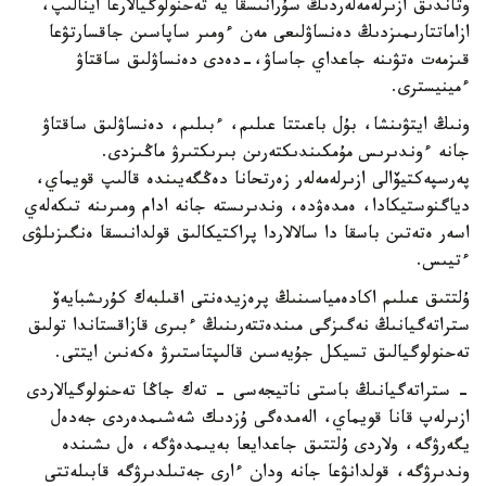
وتاندىق ازىرلەمەلەردىڭ سۇرانىسقا يە تەحنولوگيالارعا اينالىپ،
ازاماتتارىمىزدىڭ دەنساۋلىعى مەن ءومىر ساپاسىن جاقسارتۋعا
قىزمەت ەتۋىنە جاعداي جاساۋ،-دەدى دەنساۋلىق ساقتاۋ
ءمينيسترى.
ونىڭ ايتۋىنشا، بۇل باعىتتا عىلىم، ءبىلىم، دەنساۋلىق ساقتاۋ
جانە ءوندىرىس مۇمكىندىكتەرىن بىرىكتىرۋ ماڭىزدى.
پەرسپەكتيۆالى ازىرلەمەلەر زەرتحانا دەڭگەيىندە قالىپ قويماي،
دياگنوستيكادا، ەمدەۋدە، وندىرىستە جانە ادام ومىرىنە تىكەلەي
اسەر ەتەتىن باسقا دا سالالاردا پراكتيكالىق قولدانىسقا ەنگىزىلۋى
ءتيىس.
ۇلتتىق عىلىم اكادەمياسىنىڭ پرەزيدەنتى اقىلبەك كۇرىشبايەۆ
ستراتەگيانىڭ نەگىزگى مىندەتتەرىنىڭ ءبىرى قازاقستاندا تولىق
تەحنولوگيالىق تسيكل جۇيەسىن قالىپتاستىرۋ ەكەنىن ايتتى.
- ستراتەگيانىڭ باستى ناتيجەسى - تەك جاڭا تەحنولوگيالاردى
ازىرلەپ قانا قويماي، الەمدەگى ۇزدىك شەشىمدەردى جەدەل
يگەرۋگە، ولاردى ۇلتتىق جاعدايعا بەيىمدەۋگە، ەل ىشىندە
وندىرۋگە، قولدانۋعا جانە ودان ءارى جەتىلدىرۋگە قابىلەتتى