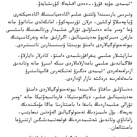
ءتيىمدى جۇيە قۇرۋ،-دەدى اقىلبەك كۇرىشبايەۆ.
وتىرىس بارىسىندا ۇلتتىق عىلىم اكادەمياسىنىڭ اكادەميكتەرى
ۆياچەسلاۆ لوكشين، ەرلان تۇرىسپەكوۆ، امانكەلدى سادانوۆ جانە
ۇعا ءومىر جانە دەنساۋلىق تۋرالى عىلىمدار ورتالىعىنىڭ باسشىسى
مارلەن ەسىركەپوۆ مەديتسينالىق، اگرارلىق جانە ونەركاسىپتىك
بيوتەحنولوگيالاردى دامىتۋ بويىنشا ۇسىنىستارىن تانىستىردى.
ساراپشىلار عىلىمي ينفراقۇرىلىمدى دامىتۋ، كادرلار دايارلاۋ،
فلاگماندىق عىلىمي باعدارلامالاردى ىسكە اسىرۋ جانە وتاندىق
ازىرلەمەلەردى ءتيىمدى ەنگىزۋ تەتىكتەرىن قالىپتاستىرۋ
ماسەلەلەرىنە ەرەكشە نازار اۋداردى.
دەنساۋلىق ساقتاۋ سالاسىندا بيوتەحنولوگيالاردى دامىتۋ
مەديتسينالىق عىلىم، دياگنوستيكا، فارماتسيەۆتيكا جانە ءومىر
تۋرالى عىلىمداردىڭ باسقا دا باعىتتارىنا جاڭا مۇمكىندىك
بەرمەك. بۇل ەلىمىزدىڭ تەحنولوگيالىق الەۋەتىن نىعايتىپ،
زاماناۋي وتاندىق شەشىمدەردىڭ قولجەتىمدىلىگىن ارتتىرۋعا
باعىتتالعان.