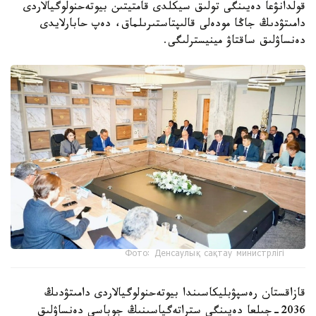
قولدانۋعا دەيىنگى تولىق سيكلدى قامتيتىن بيوتەحنولوگيالاردى
دامىتۋدىڭ جاڭا مودەلى قالىپتاستىرىلماق، دەپ حابارلايدى
دەنساۋلىق ساقتاۋ مينيسترلىگى.
Фото: Денсаулық сақтау министрлігі
قازاقستان رەسپۋبليكاسىندا بيوتەحنولوگيالاردى دامىتۋدىڭ
2036-جىلعا دەيىنگى ستراتەگياسىنىڭ جوباسى دەنساۋلىق