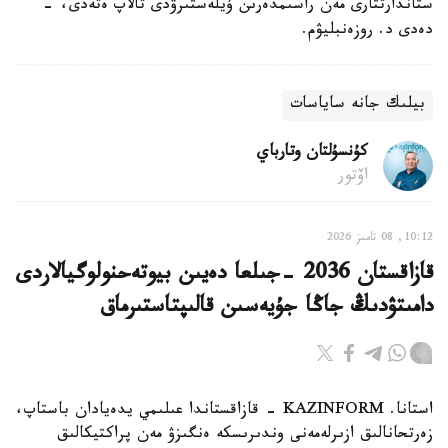
ستاندارتتارى مەن راسىمدەرىن ۇيلەستىرۋدى تالاپ ەتەدى، -
دەدى د. روزەنبليۋم.
بيلىك جانە ساياسات
كۇنسۇلتان وتارباي
اۆتور
10:12, 08 تامىز 2026
قازاقستان 2036 -جىلعا دەيىن بيوتەحنولوگيالاردى
دامىتۋدىڭ جاڭا جۇيەسىن قالىپتاستىرماق
استانا. KAZINFORM - قازاقستاندا عىلىمي يدەيادان باستاپ،
زەرتحانالىق ازىرلەمەنى وندىرىسكە ەنگىزۋ مەن پراكتيكالىق