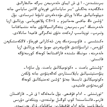
بىرىنشىدەن، ا ق ش ايماق ەلدەرىمەن بىرگە حالىقارالىق
دەڭگەيدە بەلگىلى ءبىر ساياساتتى قورعاي الاتىن ساياسي جانە
ديپلوماتيالىق سالادا ورتاق مۇددەلەردى تابۋعا تىرىسادى. بۇل
ءۇشىن ەڭ جاقسى مەحانيزم - C5+1 پلاتفورماسى. ورتالىق ازيا
ەلدەرىنىڭ ءبىر-بىرىمەن ينتەگراتسيالانۋى جانە ىنتىماقتاسا
وتىرىپ، توپتاسىپ ارەكەت ەتۋى نەگىزگى قاعيدا سانالادى.
ەكىنشىسى - قاۋىپسىزدىك پەن شەكارانى قورعاۋ، لاڭكەستىكپەن
كۇرەس، ترانسۇلتتىق قاۋىپتەردى جويۋ جانە ورتالىق ازيا
ەلدەرىنە، سونىڭ ىشىندە قازاقستانعا كومەك كورسەتۋگە
قاتىستى.
ءۇشىنشى باعىت - ەكونوميكالىق باعىت. ول ساۋدا-
ينۆەستيتسيالىق بايلانىستاردى كەڭەيتۋدى جانە ۇلكەن
ەكونوميكالىق تابىسقا جەتۋ ءۇشىن تەحنيكالىق كومەك
كورسەتۋدى قامتيدى.
ءتورتىنشى - ادام قۇقىعى. بۇل ماسەلەگە ا ق ش- قازاقستان
قارىم-قاتىناسىندا كوپ كوڭىل بولىنەدى، ويتكەنى دۇرىس
باسقارۋسىز جانە ادام قۇقىقتارىن ساقتاماي ۇزاق مەرزىمدى