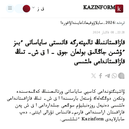
KAZINFORM
ق ز
ترەند:
2026-سايلاۋ
وقيعا
تاعايىنداۋ
اقوردا
22:28, 08 قاڭتار 2024
قازاقستاننىڭ تالىپتەرگە قاتىستى ساياساتى ءبىز
ءۇشىن جاڭالىق بولعان جوق – ا ق ش- تىڭ
قازاقستانداعى ەلشىسى
ۆاشينگتونداعى كاسپي ساياساتى ورتالىعىنىڭ كەڭسەسىندە
وتكەن دوڭگەلەك ۇستەل بارىسىندا ا ق ش- تىڭ قازاقستانداعى
ەلشىسى دەنيەل روزەنبليۋم سوڭعى جىلدارداعى ا ق ش پەن
قازاقستان اراسىنداعى قارىم-قاتىناس تۋرالى ايتتى، دەپ
حابارلايدى Kazinform ءتىلشىسى.