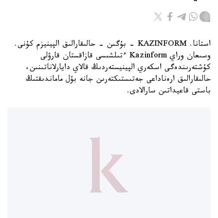
استانا. KAZINFORM - بۇگىن - حالىقارالىق الپينيزم كۇنى.
وسىعان وراي Kazinform ءتىلشىسى قازاقستان قارۋلى
كۇشتەرىندەگى اسكەري الپينيستەردىڭ قالاي دايارلاناتىنىن،
حالىقارالىق ارەناداعى جەتىستىكتەرىن جانە بۇل ماماندىقتىڭ
باستى قاعيداتىن سارالادى.