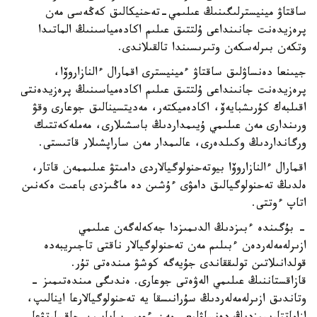
ساقتاۋ مينيسترلىگىنىڭ عىلىمي-تەحنيكالىق كەڭەسى مەن
پرەزيدەنت جانىنداعى ۇلتتىق عىلىم اكادەمياسىنىڭ الماتىدا
وتكەن بىرلەسكەن وتىرىسىندا تالقىلاندى.
جيىنعا دەنساۋلىق ساقتاۋ ءمينيسترى اقمارال ءالنازاروۆا،
پرەزيدەنت جانىنداعى ۇلتتىق عىلىم اكادەمياسىنىڭ پرەزيدەنتى
اقىلبەك كۇرىشبايەۆ، اكادەميكتەر، مەديتسينالىق جوعارى وقۋ
ورىندارى مەن عىلىمي ۇيىمداردىڭ باسشىلارى، مەملەكەتتىك
ورگانداردىڭ وكىلدەرى، عالىمدار مەن ساراپشىلار قاتىستى.
اقمارال ءالنازاروۆا بيوتەحنولوگيالاردى دامىتۋ عىلىممەن قاتار،
ەلدىڭ تەحنولوگيالىق دامۋى ءۇشىن دە ماڭىزدى باعىت ەكەنىن
اتاپ ءوتتى.
- بۇگىندە ءبىزدىڭ الدىمىزدا جەكەلەگەن عىلىمي
ازىرلەمەلەردەن ءبىلىم مەن تەحنولوگيالار ناقتى تاجىريبەدە
قولدانىلاتىن تولىققاندى جۇيەگە كوشۋ مىندەتى تۇر.
قازاقستاننىڭ عىلىمي الەۋەتى جوعارى. ەندىگى مىندەتىمىز -
وتاندىق ازىرلەمەلەردىڭ سۇرانىسقا يە تەحنولوگيالارعا اينالىپ،