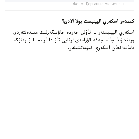
Фото: Қорғаныс министрліг
كىمدەر اسكەري الپينيست بولا الادى؟
اسكەري الپينيستەر - تاۋلى جەردە جاۋىنگەرلىك مىندەتتەردى
ورىنداۋعا جانە جەكە قۇرامدى ارنايى تاۋ دايارلىعىنا ۇيرەتۋگە
ماماندانعان اسكەري قىزمەتشىلەر.
- تاۋ دايارلىعى بويىنشا ارنايى بىلىكتىلىكتەن وتكەن اسكەري
قىزمەتشىلەر ەلىمىزدىڭ ءتۇرلى اسكەري بولىمدەرىندە قىزمەت
اتقارىپ، تاۋلى جەردەگى جاۋىنگەرلىك دايارلىقتى ۇيىمداستىرۋعا
جانە جەكە قۇرامدى وقىتۋعا ۇلەسىن قوسىپ كەلەدى، -
دەلىنگەن قورعانىس مينيسترلىگىنىڭ Kazinform اگەنتتىگىنە
بەرگەن جاۋابىندا.
اسكەري الپينيستىڭ دايارلىعى بىرنەشە بىلىكتىلىك دەڭگەيىنەن
تۇرادى. تاۋلى وڭىرلەردە جاۋىنگەرلىك مىندەتتەردىڭ ارتۋىنا
بايلانىستى مۇنداي ماماندارعا سۇرانىس ءوسىپ كەلەدى. وسىعان
وراي وقۋ باعدارلامالارىن جەتىلدىرۋ، نۇسقاۋشىلار قۇرامىن