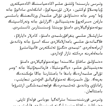
وتىرىس بارىسىندا ۇلتتىق عىلىم اكادەمياسىنىڭ اكادەميكتەرى
ۆياچەسلاۆ لوكشين، ەرلان تۇرىسپەكوۆ، امانكەلدى سادانوۆ جانە
ۇعا ءومىر جانە دەنساۋلىق تۋرالى عىلىمدار ورتالىعىنىڭ باسشىسى
مارلەن ەسىركەپوۆ مەديتسينالىق، اگرارلىق جانە ونەركاسىپتىك
بيوتەحنولوگيالاردى دامىتۋ بويىنشا ۇسىنىستارىن تانىستىردى.
ساراپشىلار عىلىمي ينفراقۇرىلىمدى دامىتۋ، كادرلار دايارلاۋ،
فلاگماندىق عىلىمي باعدارلامالاردى ىسكە اسىرۋ جانە وتاندىق
ازىرلەمەلەردى ءتيىمدى ەنگىزۋ تەتىكتەرىن قالىپتاستىرۋ
ماسەلەلەرىنە ەرەكشە نازار اۋداردى.
دەنساۋلىق ساقتاۋ سالاسىندا بيوتەحنولوگيالاردى دامىتۋ
مەديتسينالىق عىلىم، دياگنوستيكا، فارماتسيەۆتيكا جانە ءومىر
تۋرالى عىلىمداردىڭ باسقا دا باعىتتارىنا جاڭا مۇمكىندىك
بەرمەك. بۇل ەلىمىزدىڭ تەحنولوگيالىق الەۋەتىن نىعايتىپ،
زاماناۋي وتاندىق شەشىمدەردىڭ قولجەتىمدىلىگىن ارتتىرۋعا
باعىتتالعان.
وتىرىس قورىتىندىسىندا ستراتەگيا جوباسى قولداۋ تاپتى.