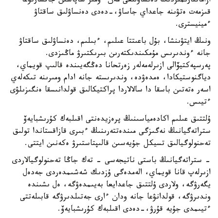
ازاماتتارىمىزدىڭ دەنساۋلىعى مەن ءومىر ساپاسىن جاقسارتۋعا
قىزمەت ەتۋىنە جاعداي جاساۋ،-دەدى دەنساۋلىق ساقتاۋ
ءمينيسترى.
ونىڭ ايتۋىنشا، بۇل باعىتتا عىلىم، ءبىلىم، دەنساۋلىق ساقتاۋ
جانە ءوندىرىس مۇمكىندىكتەرىن بىرىكتىرۋ ماڭىزدى.
پەرسپەكتيۆالى ازىرلەمەلەر زەرتحانا دەڭگەيىندە قالىپ قويماي،
دياگنوستيكادا، ەمدەۋدە، وندىرىستە جانە ادام ومىرىنە تىكەلەي
اسەر ەتەتىن باسقا دا سالالاردا پراكتيكالىق قولدانىسقا ەنگىزىلۋى
ءتيىس.
ۇلتتىق عىلىم اكادەمياسىنىڭ پرەزيدەنتى اقىلبەك كۇرىشبايەۆ
ستراتەگيانىڭ نەگىزگى مىندەتتەرىنىڭ ءبىرى قازاقستاندا تولىق
تەحنولوگيالىق تسيكل جۇيەسىن قالىپتاستىرۋ ەكەنىن ايتتى.
- ستراتەگيانىڭ باستى ناتيجەسى - تەك جاڭا تەحنولوگيالاردى
ازىرلەپ قانا قويماي، الەمدەگى ۇزدىك شەشىمدەردى جەدەل
يگەرۋگە، ولاردى ۇلتتىق جاعدايعا بەيىمدەۋگە، ەل ىشىندە
وندىرۋگە، قولدانۋعا جانە ودان ءارى جەتىلدىرۋگە قابىلەتتى
ءتيىمدى جۇيە قۇرۋ،-دەدى اقىلبەك كۇرىشبايەۆ.