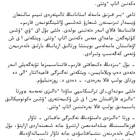
ەكەنىن اتاپ ءوتتى.
تاعى ءبىر قىزىق ماسەلە استانانىڭ تالىپتەردى تىيىم سالىنعان
ۇيىمدار تىزىمىنەن شىعارۋ شەشىمى ۆاشينگتونمەن قارىم-
قاتىناسقا قالاي اسەر ەتەتىنى بولدى. ەلشى بۇل اق ءۇي ءۇشىن
كۇتپەگەن جاعداي ەمەس ەكەنىن اتاپ ءوتتى. ويتكەنى ا ق ش
اۋعانستان ماسەلەسى بويىنشا ورتالىق ازيانىڭ بارلىق ەلدەرىمەن
ۇنەمى كەڭەسىپ وتىرادى.
- بۇل ءبىزدىڭ ەكىجاقتى قارىم-قاتىناسىمىزعا تۇبەگەيلى اسەر
ەتەدى دەپ ويلامايمىن، ويتكەنى نەگىزگى قاعيداتتار ءالى دە
ورتاق بولىپ قالا بەرەدى، - دەدى د. روزەنبليۋم.
ەلشى سونداي-اق ترانسكاسپي ساۋدا ءدالىزى نەمەسە «ورتا
ءدالىز» قازاقستان مەن ا ق ش ۇكىمەتتەرى ءۇشىن ەكونوميكالىق
باسىمدىق بولىپ قالا بەرەتىنىن اتاپ ءوتتى.
- ورتا ءدالىزدى دامىتۋدىڭ نەگىزگى ماقساتى - تاۋار
قوزعالىسىنىڭ جىلدامدىعىن ارتتىرۋ جانە شىعىنداردى ازايتۋ، بۇل
ايماق ەلدەرىنەن ىنتىماقتاسۋدى جانە تاۋار تاسىمالداۋدىڭ