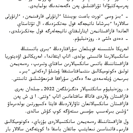
پەرسپەكتيۆادا تۇراقتىلىق پەن ەگەمەندىك بولمايدى.
- ءبىز وسى ءتورت باعىت بويىنشا ءارتۇرلى قارقىنمەن، ءارتۇرلى
سالالاردا ءبىرشاما ناتيجەگە قول جەتكىزدىك، ال تۇتاستاي
العاندا قازاقستانمەن ايتارلىقتاي ناتيجەلەرگە قول جەتكىزىلدى،
- دەدى ەلشى د. روزەنبليۋم.
امەريكا ەلشىسىنە قويىلعان سۇراقتاردىڭ ءبىرى باتىستىڭ
سانكسيالارىنا قاتىستى بولدى. اتاپ ايتقاندا، امەريكالىق اۋديتوريا
قازاقستاننىڭ باتىس سانكسيالارىن ساقتاي وتىرىپ، رەسەيمەن
تولىق ەكونوميكالىق ىنتىماقتاستىققا ۇمتىلۋ ارەكەتى ءبىر-
بىرىمەن ۇيلەسەدى مە؟ دەگەن سۇراققا قىزىعۋشىلىق تانىتتى.
د. روزەنبليۋم سانكتسيالار ەنگىزىلگەن 2022-جىلدان بەرى
قازاقستان ولاردى قاتاڭ ساقتاعانىن اتاپ ءوتتى. ا ق ش پەن
قازاقستان سانكسيالانعان تاۋارلاردىڭ قايتا ەكسپورتىن بولدىرماۋ
ءۇشىن بىرلەسىپ جۇمىس ىستەۋگە كوپ كۇش سالدى.
ول قازاقستاننىڭ رەسەيمەن سانكتسيالاردى بۇزباي، ەكونوميكالىق
قارىم-قاتىناسىن نىعايتىپ جاتقان باسقا دا كوپتەگەن سالالار بار