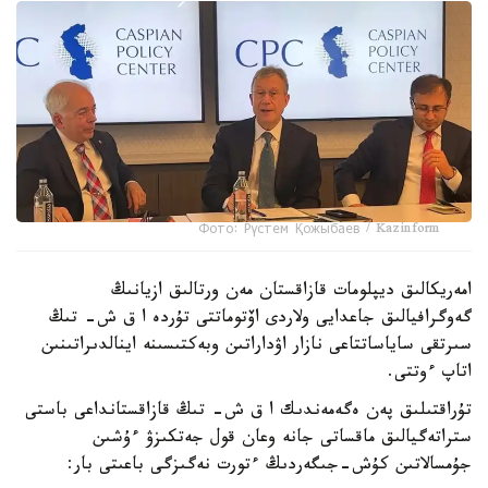
Фото: Рүстем Қожыбаев / Kazinform
امەريكالىق ديپلومات قازاقستان مەن ورتالىق ازيانىڭ
گەوگرافيالىق جاعدايى ولاردى اۆتوماتتى تۇردە ا ق ش- تىڭ
سىرتقى ساياساتتاعى نازار اۋداراتىن وبەكتىسىنە اينالدىراتىنىن
اتاپ ءوتتى.
تۇراقتىلىق پەن ەگەمەندىك ا ق ش- تىڭ قازاقستانداعى باستى
ستراتەگيالىق ماقساتى جانە وعان قول جەتكىزۋ ءۇشىن
جۇمسالاتىن كۇش-جىگەردىڭ ءتورت نەگىزگى باعىتى بار: