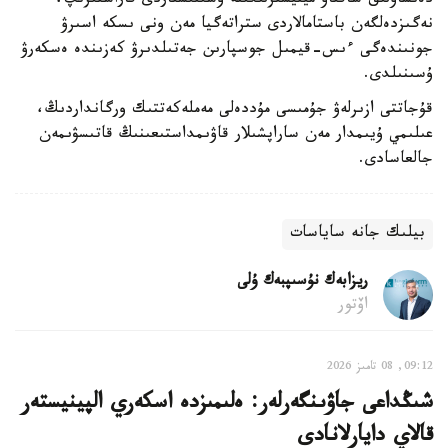
دەنساۋلىق ساقتاۋ مينيسترلىگىنە ۇسىنىستاردى قاراستىرىپ،
نەگىزدەلگەن باستامالاردى ستراتەگيا مەن ونى ىسكە اسىرۋ
جونىندەگى ءىس-قيمىل جوسپارىن جەتىلدىرۋ كەزىندە ەسكەرۋ
ۇسىنىلدى.
قۇجاتتى ازىرلەۋ جۇمىسى مۇددەلى مەملەكەتتىك ورگانداردىڭ،
عىلىمي ۇيىمدار مەن ساراپشىلار قاۋىمداستىعىنىڭ قاتىسۋىمەن
جالعاسادى.
بيلىك جانە ساياسات
ريزابەك نۇسىپبەك ۇلى
اۆتور
09:12, 08 تامىز 2026
شىڭداعى جاۋىنگەرلەر: ەلىمىزدە اسكەري الپينيستەر
قالاي دايارلانادى