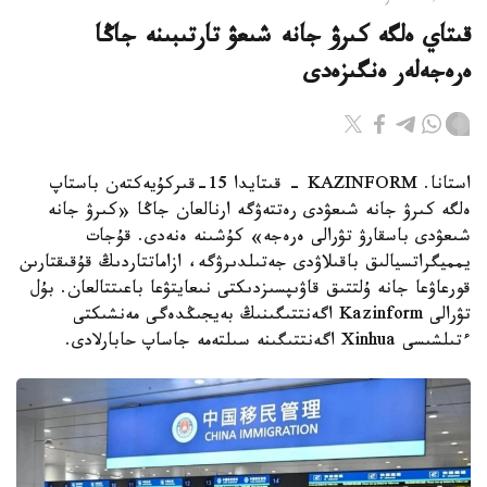
قىتاي ەلگە كىرۋ جانە شىعۋ تارتىبىنە جاڭا
ەرەجەلەر ەنگىزەدى
استانا. KAZINFORM - قىتايدا 15-قىركۇيەكتەن باستاپ
ەلگە كىرۋ جانە شىعۋدى رەتتەۋگە ارنالعان جاڭا «كىرۋ جانە
شىعۋدى باسقارۋ تۋرالى ەرەجە» كۇشىنە ەنەدى. قۇجات
يمميگراتسيالىق باقىلاۋدى جەتىلدىرۋگە، ازاماتتاردىڭ قۇقىقتارىن
قورعاۋعا جانە ۇلتتىق قاۋىپسىزدىكتى نىعايتۋعا باعىتتالعان. بۇل
تۋرالى Kazinform اگەنتتىگىنىڭ بەيجىڭدەگى مەنشىكتى
ءتىلشىسى Xinhua اگەنتتىگىنە سىلتەمە جاساپ حابارلادى.