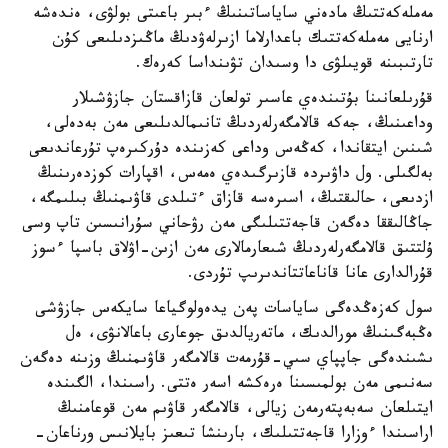
مەملەكەتتىڭ مادەني ساياساتىنىڭ ءبىر باعىتى بولۋى، ەندەشە
ارنايى مەملەكەتتىك باعدارلاما ازىرلەۋدىڭ ماڭىزدىلىعى كۇن
تارتىبىنە قويىلۋى دا وسىدان تۋىنداسا كەرەك.
قۇرىلعانىنا بۇتىندەي عاسىر تولعان قازاقستان جازۋشىلار
وداعىنىڭ، جەكە قالامگەرلەردىڭ تانىمالدىلىعى مەن بەدەلى،
شىنىن ايتقاندا، كەڭەس وداعى كەزىندە دۇركىرەپ تۇرعاندىعى
بەلگىلى. ول داۋىردە قازىرگىدەي ەمەس، اقپارات كوزدەرىنىڭ
ازدىعى، حالىقتىڭ، اسىرەسە قازاق ءتىلدى قاۋىمنىڭ بىلىمگە،
جاڭالىققا دەگەن قاجەتتىلىگى مەن رۋحاني سۇرانىسىن تاپ وسى
ۇلتتىق قالامگەرلەردىڭ شىعارمالارى مەن ازىن-اۋلاق باسپا ءسوز
قۇرالدارى عانا قاناعاتتاندىرىپ تۇردى.
سول كەزەڭدەگى ساياسات پەن يدەولوگياعا سايكەس جازۋشى
ەڭبەگىنىڭ مورالدىك، ماتەريالدىق جوعارى باعالانۋى، ەل
ىشىندەگى جاپپاي سىي-قۇرمەت قالامگەر قاۋىمنىڭ وزىنە دەگەن
سەنىمى مەن بولمىسىنا ەرەكشە اسەر ەتتى. راسىندا، الگىندە
ايتىلعان سەبەپتەرمەن زيالى، قالامگەر قاۋىم مەن قوعامنىڭ
اراسىندا ءوزارا قاجەتتىلىك، بارىنشا تىعىز بايلانىس ورناعان-