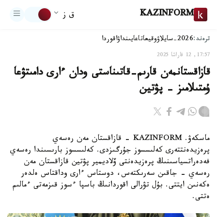
KAZINFORM
ق ز
ترەند:
2026-سايلاۋ
وقيعا
تاعايىنداۋ
اقوردا
17:57, 12 قاراشا 2025
قازاقستانمەن قارىم-قاتىناستى ودان ءارى دامىتۋعا
ۇمتىلامىز - پۋتين
ماسكەۋ. KAZINFORM - قازاقستان مەن رەسەي
پرەزيدەنتتەرى كەلىسسوز جۇرگىزدى. كەلىسسوز بارىسىندا رەسەي
فەدەراتسياسىنىڭ پرەزيدەنتى ۆلاديمير پۋتين قازاقستان مەن
رەسەي - جاقىن سەرىكتەس، دوستاس ءارى وداقتاس ەلدەر
ەكەنىن ايتتى. بۇل تۋرالى اقوردانىڭ باسپا ءسوز قىزمەتى ءمالىم
ەتتى.