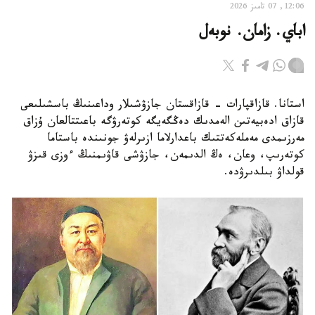
12:06, 07 تامىز 2026
اباي. زامان. نوبەل
استانا. قازاقپارات - قازاقستان جازۋشىلار وداعىنىڭ باسشىلىعى
قازاق ادەبيەتىن الەمدىك دەڭگەيگە كوتەرۋگە باعىتتالعان ۇزاق
مەرزىمدى مەملەكەتتىك باعدارلاما ازىرلەۋ جونىندە باستاما
كوتەرىپ، وعان، ەڭ الدىمەن، جازۋشى قاۋىمنىڭ ءوزى قىزۋ
قولداۋ بىلدىرۋدە.