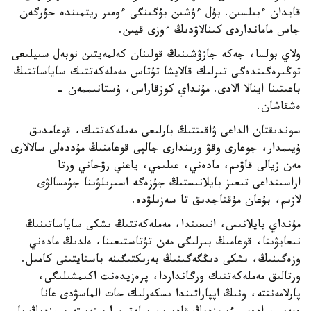
قايدان ءبىلسىن. بۇل ءۇشىن بۇگىنگى ءومىر ريتمىندە جۇرگەن
جاس مامانداردى كىنالاۋدىڭ ءوزى قيىن.
ولاي بولسا، جەكە جازۋشىنىڭ قولىنان كەلمەيتىن نوبەل سىيلىعى
توڭىرەگىندەگى تىرلىك قالايشا تۇتاس مەملەكەتتىك ساياساتتىڭ
باعىتىنا اينالا الادى. مۇنداي كوزقاراس، ۇستانىممەن -
ەشقاشان.
سوندىقتان الداعى ۋاقىتتىڭ بارلىعى مەملەكەتتىك، قوعامدىق
ۇيىمدار، جوعارى وقۋ ورىندارى جالپى قوعامنىڭ مۇددەلى سالالارى
مەن زيالى قاۋىم، مادەني، عىلىمي، ياعني رۋحاني ورتا
اراسىنداعى تىعىز بايلانىستىڭ جۇزەگە اسىرىلۋىنا جۇمسالۋى
لازىم، بۇعان مۇقتاجدىق تا سەزىلۋدە.
مۇنداي بايلانىس، انىعىندا، مەملەكەتتىڭ ىشكى ساياساتىنىڭ
نىعايۋىنا، قوعامىڭ بىرلىگى مەن تۇتاستىعىنا، ەلدىڭ مادەني
وزەگىنىڭ، ىشكى دىڭگەگىنىڭ بەرىكتىگىنە باستايتىنى كامىل.
ورتالىق مەملەكەتتىك ورگانداردا، پرەزيدەنت اكىمشىلىگى،
پارلامەنتتە، ونىڭ اپپاراتىندا ىسكەرلىك حات الماسۋدى عانا