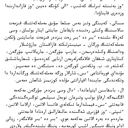
ءوز بەتىنشە تىرلىك كەشىپ، ءالى كۇنگە دەيىن ءوز قازاندارىندا
وزدەرى قايناۋدا.
مىسالى، كەيىنگى وتىز بەس جىلعا جۋىق مەملەكەتتىك قىزمەت
سالاسىنىڭ وكىلى رەتىندە بايقاعان جايتتى ايتار بولساق، وسى
كەزەڭ ىشىندە ءبىر دە ءبىر رەت بىزدەر قىزمەت جاسايتىن ۇلكەن
مەملەكەتتىك ورگان - مينيسترلىكتە قازاقستان جازۋشىلار
وداعىنىڭ وكىلدەرىمەن، جازىپ جۇرگەن، جاريالانىپ جۇرگەن،
كىتاپتارى شىققان قالامگەرلەرمەن ارنايى كەزدەسۋ، شىعارماشىلىق
كەشتەر ت. ب. وتكەنىن كورگەن دە، ەستىگەن دە ەمەسپىز.
مۇنداي فورماتتاعى ءىس-شارالار وزگە مەملەكەتتىك ورگانداردا دا
وتكەندىگى جايىندا اقپاراتتى مۇلدە كوزىمىز شالعان ەمەس.
ال، باسقاسىن ايتپاعاندا، ءدال وسى بىزدەر جۇرگەن مەكەمە
اڭگىمەگە ارقاۋ بولىپ وتىرعان نوبەل سىيلىعى توڭىرەگىندەگى
قاجەتتى ءىس-قيمىلدارعا تىكەلەي قاتىسا الاتىن، ارالاسا الاتىن،
ءتىپتى، ءوز قۇزىرى شەگىندە حالىقارالىق ارەنادا قاجەتتى
جاردەم دە بەرە الاتىن مەكەمە عوي. ءبىر دە ءبىر قالامگەر، زيالى
ادام ونىڭ ەسىگىن اشىپ كورمەسە، ونىڭ ىشىندەگىلەر ولاردى