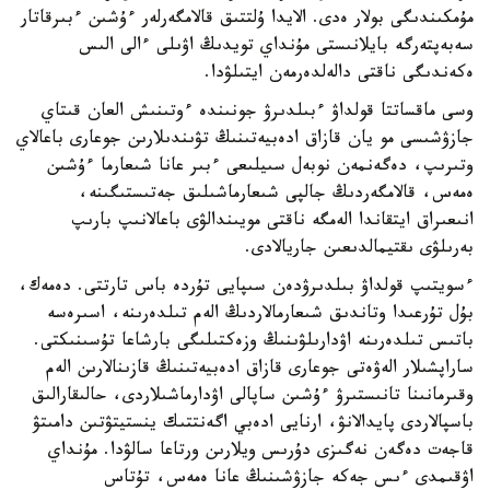
مۇمكىندىگى بولار ەدى. الايدا ۇلتتىق قالامگەرلەر ءۇشىن ءبىرقاتار
سەبەپتەرگە بايلانىستى مۇنداي تويدىڭ اۋىلى ءالى الىس
ەكەندىگى ناقتى دالەلدەرمەن ايتىلۋدا.
وسى ماقساتتا قولداۋ ءبىلدىرۋ جونىندە ءوتىنىش العان قىتاي
جازۋشىسى مو يان قازاق ادەبيەتىنىڭ تۋىندىلارىن جوعارى باعالاي
وتىرىپ، دەگەنمەن نوبەل سىيلىعى ءبىر عانا شىعارما ءۇشىن
ەمەس، قالامگەردىڭ جالپى شىعارماشىلىق جەتىستىگىنە،
انىعىراق ايتقاندا الەمگە ناقتى مويىندالۋى باعالانىپ بارىپ
بەرىلۋى ىقتيمالدىعىن جاريالادى.
ءسويتىپ قولداۋ بىلدىرۋدەن سىپايى تۇردە باس تارتتى. دەمەك،
بۇل تۇرعىدا وتاندىق شىعارمالاردىڭ الەم تىلدەرىنە، اسىرەسە
باتىس تىلدەرىنە اۋدارىلۋىنىڭ وزەكتىلىگى بارشاعا تۇسىنىكتى.
ساراپشىلار الەۋەتى جوعارى قازاق ادەبيەتىنىڭ قازىنالارىن الەم
وقىرمانىنا تانىستىرۋ ءۇشىن ساپالى اۋدارماشىلاردى، حالىقارالىق
باسپالاردى پايدالانۋ، ارنايى ادەبي اگەنتتىك ينستيتۋتىن دامىتۋ
قاجەت دەگەن نەگىزى دۇرىس ويلارىن ورتاعا سالۋدا. مۇنداي
اۋقىمدى ءىس جەكە جازۋشىنىڭ عانا ەمەس، تۇتاس