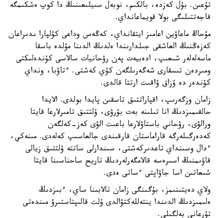
تۇعىن. بۇل كەزدە، بالكىم، نوبەل سىيلىعىنىڭ دا كوپ ەشكىمگە
قاجەتتىلىگى بولا قويماعانداي.
مۇحاڭ ماعاۋين اعامىز ايتقانداي، كەڭەس وداعى كۇلپارا ىدىراعان
كەزەڭنىڭ العاشقى جىلدارىندا ەلدىڭ الدىنا مۇلدە باسقا
ماسەلەلەر شىعىپ، ادەبيەت پەن رۋحانيات سالاسى كۇندەلىكتى
ومىردەن تىسقارى شەگەرىلگەن كۇي كەشتى. ءتاۋبا، ونداي
كۇندەر دە ۇزاق ۋاقىت ارتتا قالدى.
زامان وزگەرىپ، اقپاراتتىق تاسقىن پايدا بولدى. الايدا
حالقىمىزدىڭ انا تىلىنە بەت بۇرۋى، ۇلتتىق تامىرلارعا قايتا
ورالۋى، رۋحاني باستاۋلارعا باعىت الۋى كەز-كەلگەن
كەدەرگىلەرگە قاراماستان قارقىندى جالعاسىپ كەلەدى. مىنەكي،
ءدال وسىنداي تاعدىركەشتى، سىندارلى ساتتە ۇلتتىق زيالى
قاۋىمنىڭ اسىرەسە قالامگەرلەردىڭ تاريح ساحناسىنا قايتا
شىعاتىن اسا جاۋاپتى ءساتى ەدى.
ولاي دەيتىنىمز، بۇگىنگى زامان تالابىنا ساي، ءبىزدىڭ
ەلىمىزدىڭ الدىندا ينتەللەكتۋالدى ۇلت قالىپتاستىرۋ مىندەتى
تۇرعانى بەلگىلى.