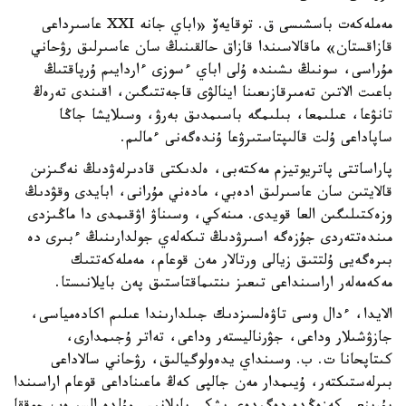
مەملەكەت باسشىسى ق. توقايەۆ «اباي جانە XXI عاسىرداعى
قازاقستان» ماقالاسىندا قازاق حالقىنىڭ سان عاسىرلىق رۋحاني
مۇراسى، سونىڭ ىشىندە ۇلى اباي ءسوزى ءاردايىم ۇرپاقتىڭ
باعىت الاتىن تەمىرقازىعىنا اينالۋى قاجەتتىگىن، اقىندى تەرەڭ
تانۋعا، عىلىمعا، بىلىمگە باسىمدىق بەرۋ، وسىلايشا جاڭا
ساپاداعى ۇلت قالىپتاستىرۋعا ۇندەگەنى ءمالىم.
پاراساتتى پاتريوتيزم مەكتەبى، ەلدىكتى قادىرلەۋدىڭ نەگىزىن
قالايتىن سان عاسىرلىق ادەبي، مادەني مۇرانى، ابايدى وقۋدىڭ
وزەكتىلىگىن العا قويدى. مىنەكي، وسىناۋ اۋقىمدى دا ماڭىزدى
مىندەتتەردى جۇزەگە اسىرۋدىڭ تىكەلەي جولدارىنىڭ ءبىرى دە
بىرەگەيى ۇلتتىق زيالى ورتالار مەن قوعام، مەملەكەتتىك
مەكەمەلەر اراسىنداعى تىعىز ىنتىماقتاستىق پەن بايلانىستا.
الايدا، ءدال وسى تاۋەلسىزدىك جىلدارىندا عىلىم اكادەمياسى،
جازۋشىلار وداعى، جۋرناليستەر وداعى، تەاتر ۇجىمدارى،
كىتاپحانا ت. ب. وسىنداي يدەولوگيالىق، رۋحاني سالاداعى
بىرلەستىكتەر، ۇيىمدار مەن جالپى كەڭ ماعىناداعى قوعام اراسىندا