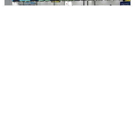
فوتو: Xinhua
قۇجاتقا سايكەس، ۆيزا راسىمدەۋ كەزىندە نەمەسە شەكارالىق
باقىلاۋدان ءوتۋ بارىسىندا جالعان نە شىندىققا سايكەس
كەلمەيتىن مالىمەت ۇسىنعان شەتەل ازاماتتارىنا قىتايعا ءبىر
جىلدان بەس جىلعا دەيىن كىرۋگە تىيىم سالىنۋى مۇمكىن.
سونداي-اق جاڭا ەرەجەلەر ەكسپورتتىق باقىلاۋ مەن
تەحنولوگيالار اينالىمىنا قاتىستى تالاپتاردى بۇزىپ، ارەكەتى
مەملەكەتتىڭ ونەركاسىپتىك نەمەسە تەحنولوگيالىق
قاۋىپسىزدىگىنە قاتەر توندىرەتىن قىتاي ازاماتتارىنىڭ ەلدەن
شىعۋىنا شەكتەۋ قويۋدى كوزدەيدى.