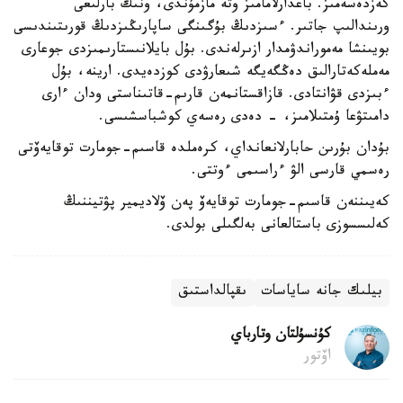
كەزدەسەمىز. باعدارلامامىز وتە مازمۇندى، ونىڭ بارلىعى
ورىندالىپ جاتىر. ءسىزدىڭ بۇگىنگى ساپارىڭىزدىڭ قورىتىندىسى
بويىنشا مەموراندۋمدار ازىرلەندى. بۇل بايلانىستارىمىزدى جوعارى
مەملەكەتارالىق دەڭگەيگە شىعارۋدى كوزدەيدى. ارينە، بۇل
ءبىزدى قۋانتادى. قازاقستانمەن قارىم-قاتىناستى ودان ءارى
دامىتۋعا ۇمتىلامىز، - دەدى رەسەي كوشباسشىسى.
بۇدان بۇرىن حابارلانعانداي، كرەملدە قاسىم-جومارت توقايەۆتى
رەسمي قارسى الۋ ءراسىمى ءوتتى.
كەيىننەن قاسىم-جومارت توقايەۆ پەن ۆلاديمير پۋتيننىڭ
كەلىسسوزى باستالعانى بەلگىلى بولدى.
بيلىك جانە ساياسات
ىقپالداستىق
كۇنسۇلتان وتارباي
اۆتور