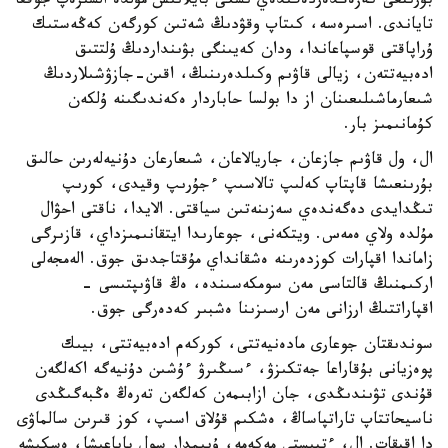
بۇرىنعى كەزەڭدەردەگىدەي ىشكى بايلانىس مۇلدە السىرەپ جوققا
تاياندى. اسىرەسە، كىتاپ وقۋدىڭ شەتىن كورگەن كەڭەستىك
ۇراپاقتى قوسپاعاندا، ودان كەيىنگى بۋىنداردىڭ ۇلتتىق
ادەبيەتتەن، زيالى قاۋىم وكىلدەرىنىڭ، اقىن-جازۋشىلاردىڭ
شىعارماشىلىعىنان از دا بولسا حاباردار ەكەندىگىنە ۇلكەن
كۇمانىمىز بار.
ال، ول قاۋىم جازعان، جاريالاعان، شىعارعان دۇنيەلەرىن حالىق
بۇرىنعىشا قاپتاپ كەلىپ تالاسىپ ءجۇرىپ وقيدى، كورىپ
تىڭدايدى دەگەندەي سەزىنەتىن سياقتى. الايدا، ناقتى احۋال
مۇلدە ولاي ەمەس. ويتكەنى، جوعارىدا ايتقانىمىزداي، قازىرگى
زاماندا اقپارات كوزدەرىنە ەشقانداي مۇقتاجدىق جوق. الەمجەلى
اركىمنىڭ قالتاسى مەن سومكەسىندە، ەڭ قاۋىپتىسى -
اقپاراتتىڭ ارزانى مەن ارسىزىنا ەشبىر كەدەرگى جوق.
سوندىقتان جوعارى مادەنيەتتى، كوركەم ادەبيەتتى، بيىك
پوەزيانى بۇقاراعا جەتكىزۋ، ءسىڭىرۋ ءۇشىن دۇنيەگە اكەلگەن
قۇندى تۋىندىڭدى، جان ازابىمەن كەلگەن تەرەڭ ەڭبەگىڭدى
ناسيحاتتاپ تاراتپاساڭ، ەشكىم قۇلاق اسىپ، كوز قىرىن سالماۋى
دا اقيقات. ال، ءتيىستى مەكەمە، ۇيىمدار سول باياعىشا، ەسكىشە