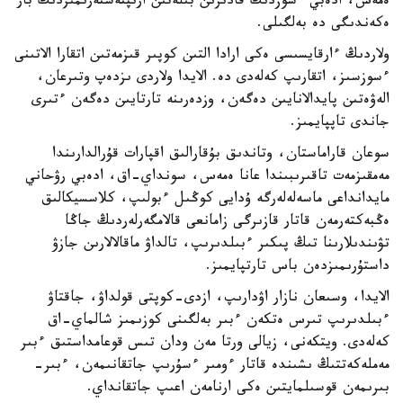
ەمەس، ادەبي ءسوزدىڭ قادىرىن بىلەتىن ارىپتەستەرىمىزدىڭ بار
ەكەندىگى دە بەلگىلى.
ولاردىڭ ءارقايسىسى ەكى ارادا التىن كوپىر قىزمەتىن اتقارا الاتىنى
ءسوزسىز، اتقارىپ كەلەدى دە. الايدا ولاردى ىزدەپ وتىرعان،
الەۋەتىن پايدالانايىن دەگەن، وزدەرىنە تارتايىن دەگەن ءتىرى
جاندى تاپپايمىز.
سوعان قاراماستان، وتاندىق بۇقارالىق اقپارات قۇرالدارىندا
مەمقىزمەت تاقىرىبىندا عانا ەمەس، سونداي-اق، ادەبي رۋحاني
مايدانداعى ماسەلەلەرگە ۇدايى كوڭىل ءبولىپ، كلاسسيكالىق
ەڭبەكتەرمەن قاتار قازىرگى زامانعى قالامگەرلەردىڭ جاڭا
تۋىندىلارىنا تىڭ پىكىر ءبىلدىرىپ، تالداۋ ماقالالارىن جازۋ
داستۇرىمىزدەن باس تارتپايمىز.
الايدا، وسىعان نازار اۋدارىپ، ازدى-كوپتى قولداۋ، جاقتاۋ
ءبىلدىرىپ تىرس ەتكەن ءبىر بەلگىنى كوزىمىز شالماي-اق
كەلەدى. ويتكەنى، زيالى ورتا مەن ودان تىس قوعامداستىق ءبىر
مەملەكەتتىڭ ىشىندە قاتار ءومىر ءسۇرىپ جاتقانىمەن، ءبىر-
بىرىمەن قوسىلمايتىن ەكى ارنامەن اعىپ جاتقانداي.