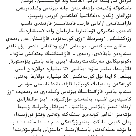
كرەمل سارايىندا قارسى العانىما وتە قۋانىشتىمىن. بۇگىن
ماسكەۋگە ۇكىمەت مۇشەلەرىنەن جانە بيزنەس وكىلدەرىنەن
قۇرالعان ۇلكەن دەلەگاتسيا كەلگەنىن كورىپ وتىرمىز.
قازاقستانمەن اراداعى قارىم-قاتىناسىمىز قارقىندى دامىپ
كەلەدى. نەگىزگى قۇجاتتاردا جازىلعان ۋاعدالاستىقتاردىڭ
وزەكتىلىگىن ءومىردىڭ ءوزى كورسەتۋدە. قازاقستان مەن رەسەي
- جاقىن سەرىكتەس، دوستاس ءارى وداقتاس ەلدەر. بۇل ناقتى
ىستەردەن بايقالادى. رەسەي - قازاقستاننىڭ جەتەكشى ساۋدا-
ەكونوميكالىق سەرىكتەستەرىنىڭ ءبىرى جانە باستى ينۆەستورلار
قاتارىندا. بىلتىر ساۋدا اينالىمى 27 ميلليارد دوللاردان استى.
بيىلعى 9 ايدا بۇل كورسەتكىش 20 ميلليارد دوللارعا جەتتى.
كوپتەگەن رەسەيلىك كومپانيا قازاقستاندا تابىستى جۇمىس
ىستەپ جاتىر. قازاقستاننىڭ بيزنەس وكىلدەرى دە رەسەيدە ءوز
كاسىپتەرىن اشىپ، بەلسەندى جۇرگىزۋدە. ءبىز حالىقارالىق
ارەنادا تىعىز بايلانىس ورناتتىق. ءبىرقاتار وڭىرلىك ۇيىمعا
مۇشەمىز. الداعى كۇندەرى بىشكەكتە وتەتىن ۇقشۇ فورۋمىندا،
ودان كەيىن سانكت-پەتەربۋرگتەگى ت م د- عا جانە ە ا ە و-
عا مۇشە مەملەكەتتەر باسشىلارىنىڭ ءداستۇرلى باسقوسۋلارىندا