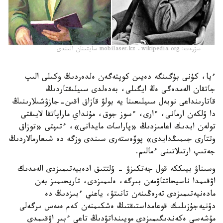
سۋرەت: mobilaser.kz ،wikipedia.org سايتىنان الىندى
ءيا، كۇنى بۇگىنگە دەيىن كوپتەگەن ەلدەردىڭ وكىلى الىپ
جاتقان الەمدەگى ەڭ ايگىلى، بەدەلدى سىيلىقتاردىڭ
قاتارىنداعى نوبەل سىيلىعىنا يە بولۋ قازاق اقىن-جازۋشىلارىنىڭ
دا ۇلكەن ارمانى، ءارى، ءسوز جوق، مۇنداي ماراپاتقا لايىقتى
تولەن ابدىك اعامىزدىڭ «پاراسات مايدانى»، ءتىپتى «توزاق
وتتارى جىمىڭدايدى» پوۆەستەرى سىندى وزگە دە شىعارمالاردىڭ
جەتىپ ارتىلاتىنى ءمالىم.
وسىناۋ بيىككە قول جەتكىزۋ - ۇلتتىق ادەبيەتىمىزدى الەمدىك
اۋقىمدا ناسيحاتتاۋمەن بىرگە، ەلىمىزدى، تاريحىمىز بەن
مادەنيەتىمىزدى تەرەڭىنەن تانىتۋ، ياعني ءبىزدىڭ دە
دۇنيەجۇزىلىك قوعامداستىقتىڭ ەشكىمنەن كەم ەمەس ىرگەلى
مۇشەسى ەكەندىگىمىزدى مويىنداتۋدىڭ تاعى ءبىر اۋقىمدى