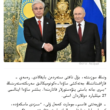
Фото: Ақорда
ونىڭ سوزىنشە، بۇل ناقتى ىستەردەن بايقالادى. رەسەي -
قازاقستاننىڭ جەتەكشى ساۋدا-ەكونوميكالىق سەرىكتەستەرىنىڭ
ءبىرى جانە باستى ينۆەستورلار قاتارىندا. بىلتىر ساۋدا اينالىمى
27 ميلليارد دوللاردان استى.
- قۇرمەتتى قاسىم-جومارت كەمەل ۇلى، ءسىزدى ماسكەۋدە،