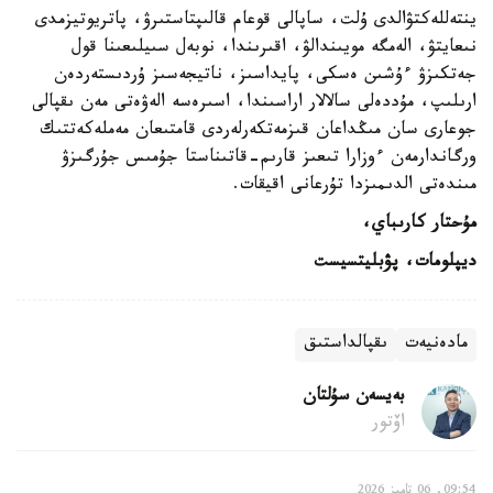
ينتەللەكتۋالدى ۇلت، ساپالى قوعام قالىپتاستىرۋ، پاتريوتيزمدى
نىعايتۋ، الەمگە مويىندالۋ، اقىرىندا، نوبەل سىيلىعىنا قول
جەتكىزۋ ءۇشىن ەسكى، پايداسىز، ناتيجەسىز ۇردىستەردەن
ارىلىپ، مۇددەلى سالالار اراسىندا، اسىرەسە الەۋەتى مەن ىقپالى
جوعارى سان مىڭداعان قىزمەتكەرلەردى قامتىعان مەملەكەتتىك
ورگاندارمەن ءوزارا تىعىز قارىم-قاتىناستا جۇمىس جۇرگىزۋ
مىندەتى الدىمىزدا تۇرعانى اقيقات.
مۇحتار كارىباي،
ديپلومات، پۋبليتسيست
مادەنيەت
ىقپالداستىق
بەيسەن سۇلتان
اۆتور
09:54, 06 تامىز 2026