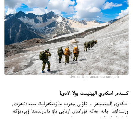
Фото: Қорғаныс министрліг
كىمدەر اسكەري الپينيست بولا الادى؟
اسكەري الپينيستەر - تاۋلى جەردە جاۋىنگەرلىك مىندەتتەردى
ورىنداۋعا جانە جەكە قۇرامدى ارنايى تاۋ دايارلىعىنا ۇيرەتۋگە
ماماندانعان اسكەري قىزمەتشىلەر.
- تاۋ دايارلىعى بويىنشا ارنايى بىلىكتىلىكتەن وتكەن اسكەري