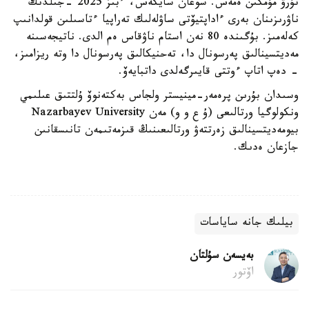
تۇرۋ مۇمكىن ەمەس. سوعان سايكەس، ءبىز 2025 -جىلدىڭ
ناۋرىزىنان بەرى ءاداپتيۆتى ساۋلەلىك تەراپيا ءتاسىلىن قولدانىپ
كەلەمىز. بۇگىندە 80 نەن استام ناۋقاس ەم الدى. ناتيجەسىنە
مەديتسينالىق پەرسونال دا، تەحنيكالىق پەرسونال دا وتە ريزامىز،
- دەپ اتاپ ءوتتى قايىرگەلدى داتبايەۆ.
وسىدان بۇرىن پرەمەر-مينيستر ولجاس بەكتەنوۆ ۇلتتىق عىلىمي
ونكولوگيا ورتالىعى (ۇ ع و و) مەن Nazarbayev University
بيومەديتسينالىق زەرتتەۋ ورتالىعىنىڭ قىزمەتىمەن تانىسقانىن
جازعان ەدىك.
بيلىك جانە ساياسات
بەيسەن سۇلتان
اۆتور