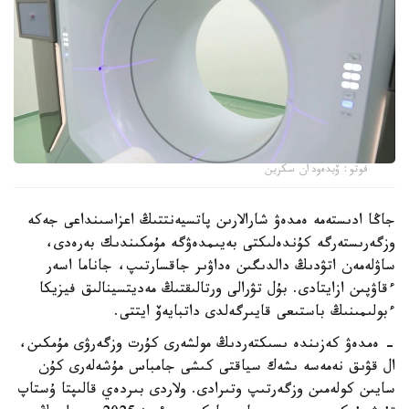
فوتو: ۆيدەودان سكرين
جاڭا ادىستەمە ەمدەۋ شارالارىن پاتسيەنتتىڭ اعزاسىنداعى جەكە
وزگەرىستەرگە كۇندەلىكتى بەيىمدەۋگە مۇمكىندىك بەرەدى،
ساۋلەمەن اتۋدىڭ دالدىگىن ەداۋىر جاقسارتىپ، جاناما اسەر
ءقاۋپىن ازايتادى. بۇل تۋرالى ورتالىقتىڭ مەديتسينالىق فيزيكا
ءبولىمىنىڭ باستىعى قايىرگەلدى داتبايەۆ ايتتى.
- ەمدەۋ كەزىندە ىسىكتەردىڭ مولشەرى كۇرت وزگەرۋى مۇمكىن،
ال قۋىق نەمەسە ىشەك سياقتى كىشى جامباس مۇشەلەرى كۇن
سايىن كولەمىن وزگەرتىپ وتىرادى. ولاردى بىردەي قالىپتا ۇستاپ