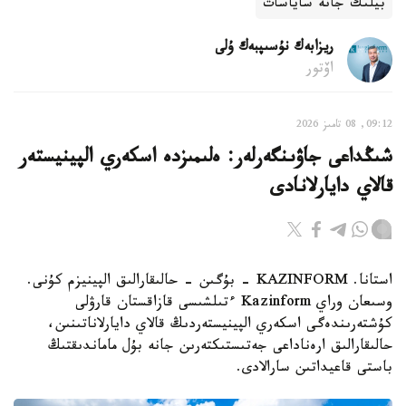
بيلىك جانە ساياسات
ريزابەك نۇسىپبەك ۇلى
اۆتور
09:12, 08 تامىز 2026
شىڭداعى جاۋىنگەرلەر: ەلىمىزدە اسكەري الپينيستەر
قالاي دايارلانادى
استانا. KAZINFORM - بۇگىن - حالىقارالىق الپينيزم كۇنى.
وسىعان وراي Kazinform ءتىلشىسى قازاقستان قارۋلى
كۇشتەرىندەگى اسكەري الپينيستەردىڭ قالاي دايارلاناتىنىن،
حالىقارالىق ارەناداعى جەتىستىكتەرىن جانە بۇل ماماندىقتىڭ
باستى قاعيداتىن سارالادى.