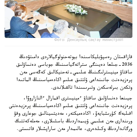
Фото: Денсаулық сақтау министрлігі
قازاقستان رەسپۋبليكاسىندا بيوتەحنولوگيالاردى دامىتۋدىڭ
2036-جىلعا دەيىنگى ستراتەگياسىنىڭ جوباسى دەنساۋلىق
ساقتاۋ مينيسترلىگىنىڭ عىلىمي-تەحنيكالىق كەڭەسى مەن
پرەزيدەنت جانىنداعى ۇلتتىق عىلىم اكادەمياسىنىڭ الماتىدا
وتكەن بىرلەسكەن وتىرىسىندا تالقىلاندى.
جيىنعا دەنساۋلىق ساقتاۋ ءمينيسترى اقمارال ءالنازاروۆا،
پرەزيدەنت جانىنداعى ۇلتتىق عىلىم اكادەمياسىنىڭ پرەزيدەنتى
اقىلبەك كۇرىشبايەۆ، اكادەميكتەر، مەديتسينالىق جوعارى وقۋ
ورىندارى مەن عىلىمي ۇيىمداردىڭ باسشىلارى، مەملەكەتتىك
ورگانداردىڭ وكىلدەرى، عالىمدار مەن ساراپشىلار قاتىستى.