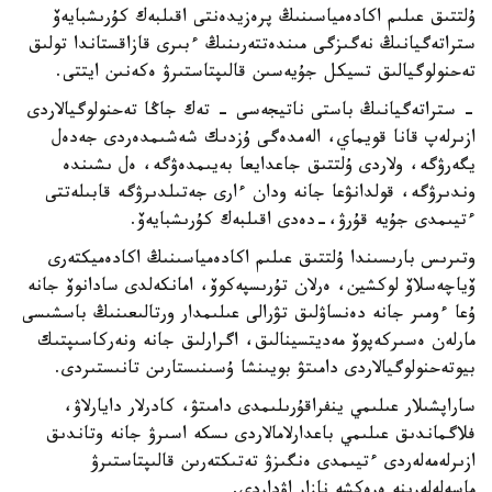
ۇلتتىق عىلىم اكادەمياسىنىڭ پرەزيدەنتى اقىلبەك كۇرىشبايەۆ
ستراتەگيانىڭ نەگىزگى مىندەتتەرىنىڭ ءبىرى قازاقستاندا تولىق
تەحنولوگيالىق تسيكل جۇيەسىن قالىپتاستىرۋ ەكەنىن ايتتى.
- ستراتەگيانىڭ باستى ناتيجەسى - تەك جاڭا تەحنولوگيالاردى
ازىرلەپ قانا قويماي، الەمدەگى ۇزدىك شەشىمدەردى جەدەل
يگەرۋگە، ولاردى ۇلتتىق جاعدايعا بەيىمدەۋگە، ەل ىشىندە
وندىرۋگە، قولدانۋعا جانە ودان ءارى جەتىلدىرۋگە قابىلەتتى
ءتيىمدى جۇيە قۇرۋ،-دەدى اقىلبەك كۇرىشبايەۆ.
وتىرىس بارىسىندا ۇلتتىق عىلىم اكادەمياسىنىڭ اكادەميكتەرى
ۆياچەسلاۆ لوكشين، ەرلان تۇرىسپەكوۆ، امانكەلدى سادانوۆ جانە
ۇعا ءومىر جانە دەنساۋلىق تۋرالى عىلىمدار ورتالىعىنىڭ باسشىسى
مارلەن ەسىركەپوۆ مەديتسينالىق، اگرارلىق جانە ونەركاسىپتىك
بيوتەحنولوگيالاردى دامىتۋ بويىنشا ۇسىنىستارىن تانىستىردى.
ساراپشىلار عىلىمي ينفراقۇرىلىمدى دامىتۋ، كادرلار دايارلاۋ،
فلاگماندىق عىلىمي باعدارلامالاردى ىسكە اسىرۋ جانە وتاندىق
ازىرلەمەلەردى ءتيىمدى ەنگىزۋ تەتىكتەرىن قالىپتاستىرۋ
ماسەلەلەرىنە ەرەكشە نازار اۋداردى.