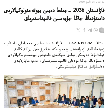
10:12, 08 تامىز 2026
قازاقستان 2036 -جىلعا دەيىن بيوتەحنولوگيالاردى
دامىتۋدىڭ جاڭا جۇيەسىن قالىپتاستىرماق
استانا. KAZINFORM - قازاقستاندا عىلىمي يدەيادان باستاپ،
زەرتحانالىق ازىرلەمەنى وندىرىسكە ەنگىزۋ مەن پراكتيكالىق
قولدانۋعا دەيىنگى تولىق سيكلدى قامتيتىن بيوتەحنولوگيالاردى
دامىتۋدىڭ جاڭا مودەلى قالىپتاستىرىلماق، دەپ حابارلايدى
دەنساۋلىق ساقتاۋ مينيسترلىگى.