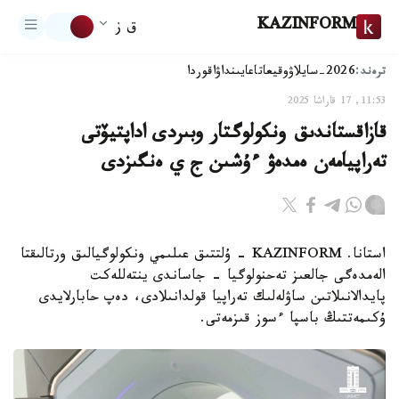
KAZINFORM
ق ز
ترەند:
2026-سايلاۋ
وقيعا
تاعايىنداۋ
اقوردا
11:53, 17 قاراشا 2025
قازاقستاندىق ونكولوگتار وبىردى اداپتيۆتى
تەراپيامەن ەمدەۋ ءۇشىن ج ي ەنگىزدى
استانا. KAZINFORM - ۇلتتىق عىلىمي ونكولوگيالىق ورتالىقتا
الەمدەگى جالعىز تەحنولوگيا - جاساندى ينتەللەكت
پايدالانىلاتىن ساۋلەلىك تەراپيا قولدانىلادى، دەپ حابارلايدى
ۇكىمەتتىڭ باسپا ءسوز قىزمەتى.