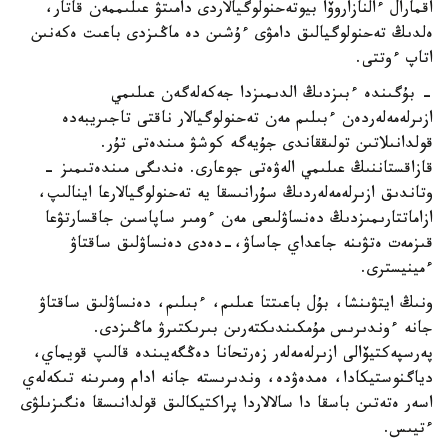
اقمارال ءالنازاروۆا بيوتەحنولوگيالاردى دامىتۋ عىلىممەن قاتار،
ەلدىڭ تەحنولوگيالىق دامۋى ءۇشىن دە ماڭىزدى باعىت ەكەنىن
اتاپ ءوتتى.
- بۇگىندە ءبىزدىڭ الدىمىزدا جەكەلەگەن عىلىمي
ازىرلەمەلەردەن ءبىلىم مەن تەحنولوگيالار ناقتى تاجىريبەدە
قولدانىلاتىن تولىققاندى جۇيەگە كوشۋ مىندەتى تۇر.
قازاقستاننىڭ عىلىمي الەۋەتى جوعارى. ەندىگى مىندەتىمىز -
وتاندىق ازىرلەمەلەردىڭ سۇرانىسقا يە تەحنولوگيالارعا اينالىپ،
ازاماتتارىمىزدىڭ دەنساۋلىعى مەن ءومىر ساپاسىن جاقسارتۋعا
قىزمەت ەتۋىنە جاعداي جاساۋ،-دەدى دەنساۋلىق ساقتاۋ
ءمينيسترى.
ونىڭ ايتۋىنشا، بۇل باعىتتا عىلىم، ءبىلىم، دەنساۋلىق ساقتاۋ
جانە ءوندىرىس مۇمكىندىكتەرىن بىرىكتىرۋ ماڭىزدى.
پەرسپەكتيۆالى ازىرلەمەلەر زەرتحانا دەڭگەيىندە قالىپ قويماي،
دياگنوستيكادا، ەمدەۋدە، وندىرىستە جانە ادام ومىرىنە تىكەلەي
اسەر ەتەتىن باسقا دا سالالاردا پراكتيكالىق قولدانىسقا ەنگىزىلۋى
ءتيىس.