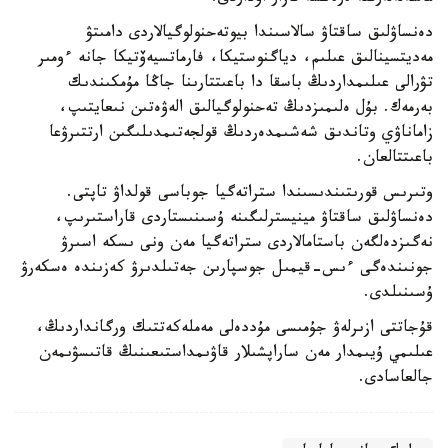
دەنساۋلىق ساقتاۋ سالاسىندا بيوتەحنولوگيالاردى دامىتۋ
مەديتسينالىق عىلىم، دياگنوستيكا، فارماتسيەۆتيكا جانە ءومىر
تۋرالى عىلىمداردىڭ باسقا دا باعىتتارىنا جاڭا مۇمكىندىك
بەرمەك. بۇل ەلىمىزدىڭ تەحنولوگيالىق الەۋەتىن نىعايتىپ،
زاماناۋي وتاندىق شەشىمدەردىڭ قولجەتىمدىلىگىن ارتتىرۋعا
باعىتتالعان.
وتىرىس قورىتىندىسىندا ستراتەگيا جوباسى قولداۋ تاپتى.
دەنساۋلىق ساقتاۋ مينيسترلىگىنە ۇسىنىستاردى قاراستىرىپ،
نەگىزدەلگەن باستامالاردى ستراتەگيا مەن ونى ىسكە اسىرۋ
جونىندەگى ءىس-قيمىل جوسپارىن جەتىلدىرۋ كەزىندە ەسكەرۋ
ۇسىنىلدى.
قۇجاتتى ازىرلەۋ جۇمىسى مۇددەلى مەملەكەتتىك ورگانداردىڭ،
عىلىمي ۇيىمدار مەن ساراپشىلار قاۋىمداستىعىنىڭ قاتىسۋىمەن
جالعاسادى.