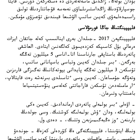
بۇدان بولەك، زاڭدىق ماسەلەلەردى دە ەسكەرگەن دۇرىس. قايتا
جوسپارلاۋدىڭ زاڭداستىرىلماۋى نەمەسە قۇجاتتاردىڭ تولىق
راسىمدەلمەۋى كەيىن ساتىپ الۋشىعا قيىندىق تۋعىزۋى مۇمكىن.
فليپپينگتىڭ جاڭا فورمۋلاسى
فليپپينگپەن 2017 -جىلدان بەرى اينالىسىپ كەلە جاتقان ايزات
ەرعالي بۇل كاسىپكە كەزدەيسوق كەلگەنىن ايتادى. العاشقى
پاتەردىڭ باستاپقى جارناسىنا اتا-اناسى 5 ميلليون تەڭگە
بەرگەن. ءبىر جىلدان كەيىن وتباسى باسپانانى ساتىپ،
تۇسكەن 3 ميلليون تەڭگە پايدانى يپوتەكانىڭ نەگىزگى قارىزىن
وتەۋگە جۇمساعان. كەيىن وسى ءتاسىلدى بىرنەشە رەت قايتالاپ،
ءار مامىلەدەن تۇسكەن قاراجاتتى كەلەسى ينۆەستيتسياعا
باعىتتاپ وتىرعان.
- اۋەلى ءبىر بولمەلى پاتەردى ارماندادىق. كەيىن ەكى
بولمەلىگە، ودان ءۇش بولمەلىگە كوشتىك. وسى جولدىڭ
بارىنەن ءوز ەڭبەگىمىزبەن وتتىك، - دەدى ول.
ونىڭ ايتۋىنشا، فليپپينگتەگى ەڭ كۇردەلى كەزەڭ - جوندەۋ
جۇمىسى. باستى ماقسات - پاتەردى بارىنشا كوپ ساتىپ الۋشىعا