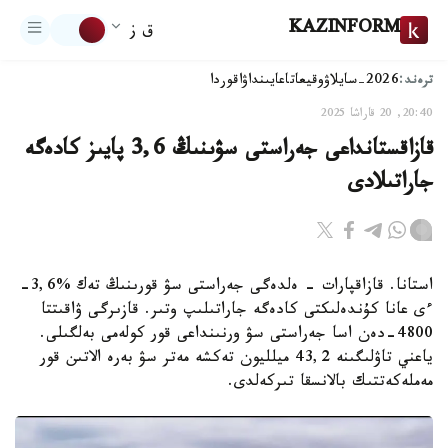
KAZINFORM
ق ز
ترەند:
2026-سايلاۋ
وقيعا
تاعايىنداۋ
اقوردا
20:40, 20 قاراشا 2025
قازاقستانداعى جەراستى سۋىنىڭ 3,6 پايىز كادەگە
جاراتىلادى
استانا. قازاقپارات - ەلدەگى جەراستى سۋ قورىنىڭ تەك %3,6-
ءى عانا كۇندەلىكتى كادەگە جاراتىلىپ وتىر. قازىرگى ۋاقىتتا
4800-دەن اسا جەراستى سۋ ورنىنداعى قور كولەمى بەلگىلى.
ياعني تاۋلىگىنە 43,2 ميلليون تەكشە مەتر سۋ بەرە الاتىن قور
مەملەكەتتىك بالانسقا تىركەلدى.