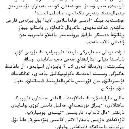
تارتىمدى ەتىپ ۇسىنۋ. سوندىقتان كوبىنە بەيتاراپ تۇستەر مەن
مينيماليستىك ينتەرەر تاڭدالىپ، ساتىلىم الدىندا
حوۋمستەيدجينگ ءادىسى قولدانىلادى. الايدا بۇل بيزنەس قارجى
سالۋمەن شەكتەلمەيدى. ماتەريال تاڭداۋدان باستاپ جيھاز
ورناتۋعا دەيىنگى بارلىق پروتسەستى باقىلاۋ تاجىريبە مەن
ۋاقىتتى تالاپ ەتەدى.
ايزات ەرعالي دە قازىرگى نارىقتا فليپپەرلەردىڭ تۇرعىن ءۇي
باعاسىنا ىقپالى ايتارلىقتاي ەمەس دەپ سانايدى. ونىڭ
پىكىرىنشە، ولاردىڭ اسەرى 5- 7 پايىزدان اسپايدى، ال باعانىڭ
نەگىزگى وسىمىنە الەمدىك ەكونوميكالىق جاعداي، تەڭگەنىڭ
قۇنسىزدانۋى مەن قۇرىلىس ماتەريالدارىنىڭ قىمباتتاۋى ىقپال
ەتۋى مۇمكىن.
جالپى ساراپشىلاردىڭ باعالاۋىنشا، الداعى جىلدارى فليپپينگ
ساقتالادى، ءبىراق بۇرىنعىداي جەڭىل تابىس كوزى بولمايدى.
نارىقتى ءدال تالداپ، قارجىسىن ءتيىمدى جوسپارلاپ،
تاۋەكەلدى دۇرىس باسقارا الاتىن كاسىبي ينۆەستورلار عانا بۇل
بيزنەستە باسەكەگە قابىلەتتى بولماق.