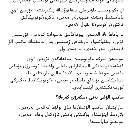
باسپانانى جوندەپ وتكىزەتىن گيبريدتى مودەلدى جاتقىزادى.
ال ەكونوميست باۋىرجان ىسقاقوۆتىڭ پىكىرىنشە، تۇرعىن ءۇي
باعاسىنىڭ وسۋىنە فليپپەرلەر ەمەس، ماكروەكونوميكالىق
فاكتورلار كوبىرەك ىقپال ەتەدى.
- باعاعا ەڭ الدىمەن يپوتەكالىق نەسيەلەۋ كولەمى، قۇرىلىس
قۇنى، ينفلياتسيا، نارىقتاعى ۇسىنىس پەن حالىقتىڭ ساتىپ الۋ
قابىلەتى اسەر ەتەدى، - دەدى ول.
سونىمەن بىرگە ەكونوميست جەكەلەگەن تۇرعىن ءۇي
كەشەندەرىندەگى الىپساتارلىق باعانى ۋاقىتشا ءوسىرۋى مۇمكىن
ەكەنىن جوققا شىعارمايدى. الايدا جالپى نارىقتاعى باعا
ديناميكاسىن مۇنداي مامىلەلەر ەمەس، ەكونوميكانىڭ نەگىزگى
كورسەتكىشتەرى ايقىندايدى.
ساتىپ الۋشى نەنى ەسكەرۋى كەرەك؟
ساراپشىلار ساتىپ الۋشىلارعا ساق بولۋعا كەڭەس بەرەدى.
ولاردىڭ ايتۋىنشا، بۇگىنگى باستى تاۋەكەل باعادا ەمەس،
جوندەۋ ساپاسىندا.