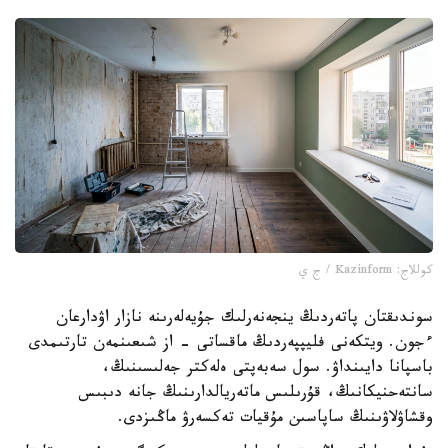
كوللاج: Kazinform / ج ي
سوندىقتان پاتەردىڭ ينجەنەرلىك جۇيەلەرىنە نازار اۋدارعان
ءجون. ويتكەنى فليپپەردىڭ ماقساتى - از شىعىنمەن تارتىمدى
باسپانا دايىنداۋ. سول سەبەپتى ەلەكتر جەلىسىنىڭ،
سانتەحنيكانىڭ، قۇرىلىس ماتەريالدارىنىڭ جانە دىبىس
وقشاۋلاۋىنىڭ ساپاسىن مۇقيات تەكسەرۋ ماڭىزدى.