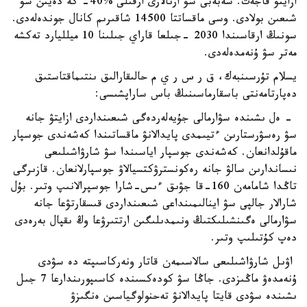
ازايتۋ قاجەت. سەبەبى سۋ ارنالارى ارقىلى %40- كە دەيىن سۋ
شىعىن بولادى. وسى ماقساتتا 14500 شاقىرىم كانال جوندەلەدى.
سونىڭ ارقاسىندا 2030 -جىلعا قاراي جىلىنا 10 ميلليارد تەكشە
مەتر سۋ ۇنەمدەلەدى.
يسلام تۇرسىنبەك، ق ر س ر ي م حالىقارالىق ىنتىماقتاستىق
دەپارتامەنتى باسقارماسىنىڭ باس ساراپشىسى:
- ەل ىشىندە سۋارمالى جۇيەلەردەگى شىعىنداردى ازايتۋ جانە
سۋ رەسۋرستارىن ءتيىمدى پايدالانۋ ماقساتىندا كەشەندى جوسپار
ماقۇلدانعان. كەشەندى جوسپار اياسىندا سۋ شارۋاشىلىعى
نىساندارىن سالۋ جانە رەكونسترۋكتسيالاۋ جوسپارلانعان. قازىرگى
تاڭدا شامامەن 160-قا جۋىق ءىس-شارا جوسپرالانىپ وتىر. بۇل
شارالار جالپى سۋ اينالىمىنداعى شىعىنداردى قىسقارتۋعا جانە
سۋارمالى ەگىنشىلىكتىڭ ونىمدىلىگىن ارتتىرۋعا وڭ ىقپال بەرەدى
دەپ كۇتىلىپ وتىر.
اۋىل شارۋاشىلىعى سالاسىمەن قاتار ونەركاسىپتە دە سۋدى
ۇنەمدەۋ ماڭىزدى. جاڭا سۋ كودەكسىندە كاسىپورىندارعا 7 جىل
ىشىندە سۋدى قايتا پايدالانۋ تەحنولوگياسىن ەنگىزۋ