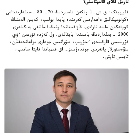
نارىق قالاي قالىپتاستى؟
فليپپينگ ا ق ش-تا وتكەن عاسىردىڭ 70- 80 -جىلدارىنداعى
ەكونوميكالىق داعدارىس كەزىندە پايدا بولىپ، كەيىن الەمنىڭ
كوپتەگەن ەلىنە تارادى. قازاقستاندا ونىڭ العاشقى بەلگىلەرى
2000 -جىلداردىڭ باسىندا بايقالدى. ول كەزدە تۇرعىن ءۇي
قۇرىلىسى قارقىندى ءجۇرىپ، سۇرانىس جوعارى بولعاندىقتان،
ينۆەستورلار پاتەردى جوندەۋسىز- اق قىمباتقا قايتا ساتىپ،
تابىس تاپتى.