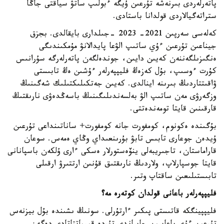
پاتەرلەردى بىرنەشە تۇرعىن ۇيگە ءبولىپ ساتۋ سياقتى جاڭا
ستراتەگيالاردى قولدانا باستادى.
كەلەسى سەرپىن 2021- 2023 -جىلدارى بايقالدى. بجزق
جيناعىن تۇرعىن ءۇي ساتىپ الۋعا پايدالانۋ مۇمكىندىگى
ەنگىزىلگەننەن كەيىن دايىن، جوندەلگەن پاتەرلەرگە سۇرانىس
كۇرت ءوسىپ، بۇل كەزەڭ فليپپەرلەر ءۇشىن ەڭ تابىستى
ۋاقىتتاردىڭ بىرىنە اينالدى. كەيىن جەتكىلىكتىلىك شەگىنىڭ
وزگەرۋى مەن ساتىپ الۋ بەلسەندىلىگىنىڭ باسەڭدەۋى نارىقتىڭ
قارقىنىن قايتا تومەندەتتى.
بۇگىندە ەكونوم، كومفورت جانە كومفورت+ ساناتىنداعى تۇرعىن
ۇيدەن جوعارى تابىس تابۋ بۇرىنعىداي وڭاي ەمەس. سوعان
قاراماستان، تاجىريبەلى ينۆەستورلار ەسكى ءارى ۇلكەن باسپانانى
قايتا جوسپارلاپ، ولاردىڭ نارىقتىق قۇنىن ارتتىرۋ ارقىلى
تابىستىلىعىن ساقتاپ وتىر.
فليپپەرلەر باعانى قولدان كوتەرە مە؟
فليپپينگكە قاتىستى پىكىر ءارتۇرلى. سونىڭ ىشىندە بۇل بيزنەس