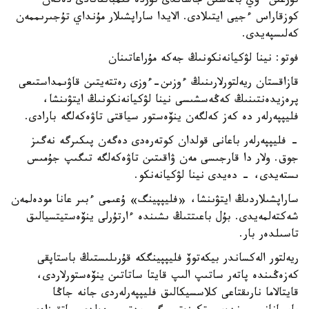
تۇرعىن ءۇي باعاسىن جاساندى تۇردە قىمباتتاتادى دەگەن
كوزقاراس ءجيى ايتىلادى. الايدا ساراپشىلار مۇنداي تۇجىرىممەن
كەلىسپەيدى.
فوتو: نينا لۋكيانەنكونىڭ جەكە مۇراعاتىنان
قازاقستان ريەلتورلارىنىڭ ءوزىن-ءوزى رەتتەيتىن قاۋىمداستىعى
پرەزيدەنتىنىڭ كەڭەسشىسى نينا لۋكيانەنكونىڭ ايتۋىنشا،
فليپپەرلەر دە كەز كەلگەن ينۆەستور سياقتى تاۋەكەلگە بارادى.
- فليپپەرلەر باعانى قولدان كوتەرەدى دەگەن پىكىرگە نەگىز
جوق. ولار دا قارجىسى مەن ۋاقىتىن تاۋەكەلگە تىگىپ جۇمىس
ىستەيدى، - دەيدى نينا لۋكيانەنكو.
ساراپشىلاردىڭ ايتۋىنشا، «فليپپينگ» ۇعىمى ءبىر عانا مودەلمەن
شەكتەلمەيدى. بۇل باعىتتىڭ ىشىندە ءارتۇرلى ينۆەستيتسيالىق
تاسىلدەر بار.
ريەلتور الەكساندر بيكەتوۆ فليپپينگكە قۇرىلىستىڭ باستاپقى
كەزەڭىندە پاتەر ساتىپ الىپ قايتا ساتاتىن ينۆەستورلاردى،
قايتالاما نارىقتاعى كلاسسيكالىق فليپپەرلەردى جانە جاڭا