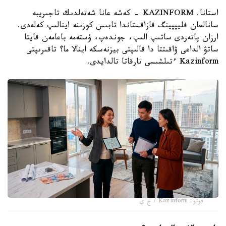
استانا. KAZINFORM - كەشە عانا شەتەلدىك تاجىريبە
سانالعان فليپپينگ قازاقستاندا تابىس كوزىنە اينالىپ كەلەدى.
ارزان پاتەردى ساتىپ الىپ، جوندەپ، ۇستەمە باعامەن قايتا
ساتۋ الداعى ۋاقىتتا دا قالىپتى بيزنەسكە اينالا ما؟ تاقىرىپتى
Kazinform ءتىلشىسى تارقاتا تالدايدى.
فوتو: Kazinform / ج ي