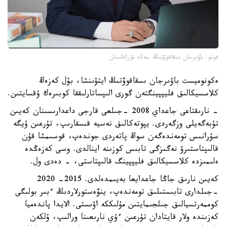
فوتو: باۋىرجان ىسقاقوۆتىڭ جەكە مۇراعاتىنان
ەكونوميست باۋىرجان ىسقاقوۆتىڭ ايتۋىنشا، بۇل كەزەڭ
كلاسسيكالىق فليپپينگتەن گورى الىپساتارلىققا كوبىرەك ۇقسايتىن.
- نارىقتاعى جاعداي 2008 -جىلعى قارجى داعدارىسىنان كەيىن
تۇبەگەيلى وزگەردى. يپوتەكالىق نەسيە قىسقارىپ، تۇرعىن ۇيگە
سۇرانىس تومەندەگەن سوڭ پاتەردى جوندەپ، قوسىمشا قۇن
قالىپتاستىرۋ نەگىزگى تابىس كوزىنە اينالدى. وسى كەزەڭدە
ەلىمىزدە كلاسسيكالىق فليپپينگ قالىپتاستى، - دەدى ول.
كەيىن نارىق جاڭا جاعدايعا بەيىمدەلدى. 2015- 2020
-جىلدارى تابىستىلىق تومەندەپ، ينۆەستورلاردىڭ ءبىر بولىگى
كوممەرتسيالىق جىلجىمايتىن مۇلىككە اۋىستى. الايدا پاندەميا
كەزىندە ولار قايتادان تۇرعىن ءۇي نارىعىنا ورالىپ، ۇلكەن