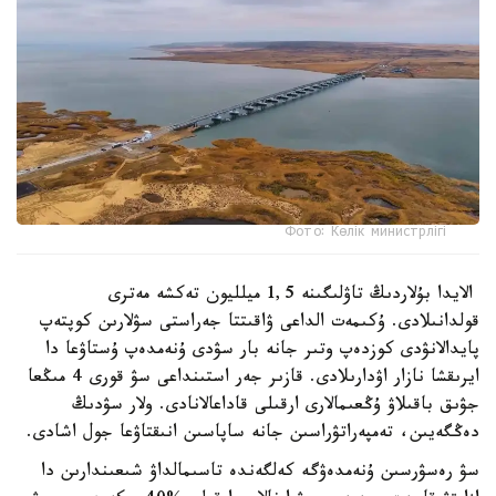
Фото: Көлік министрлігі
الايدا بۇلاردىڭ تاۋلىگىنە 1,5 ميلليون تەكشە مەترى
قولدانىلادى. ۇكىمەت الداعى ۋاقىتتا جەراستى سۋلارىن كوپتەپ
پايدالانۋدى كوزدەپ وتىر جانە بار سۋدى ۇنەمدەپ ۇستاۋعا دا
ايرىقشا نازار اۋدارىلادى. قازىر جەر استىنداعى سۋ قورى 4 مىڭعا
جۋىق باقىلاۋ ۇڭعىمالارى ارقىلى قاداعالانادى. ولار سۋدىڭ
دەڭگەيىن، تەمپەراتۋراسىن جانە ساپاسىن انىقتاۋعا جول اشادى.
سۋ رەسۋرسىن ۇنەمدەۋگە كەلگەندە تاسىمالداۋ شىعىندارىن دا