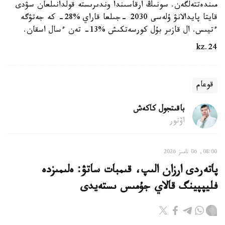
مىندەتتەلگەن. سونىڭ ارقاسىندا وندىرىستە قولدانىلعان سۋدى
قايتا پايدالانۋ ۇلەسى 2030 -جىلعا قاراي %28- كە جەتۋگە
ءتيىس. ال قازىر بۇل كورسەتكىش %13- تەن ءسال اسقان.
24.kz
قوعام
باقىتجول كاكەش
اۆتور
08:00, 06 تامىز 2026
پاتەردى ارزان الىپ، قىمبات ساتۋ: ەلىمىزدە
فليپپينگ قالاي جۇمىس ىستەيدى