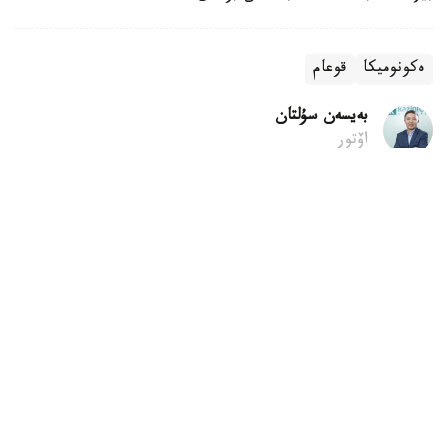
ەكونوميكا
قوعام
بەيسەن سۇلتان
اۆتور
07:42, 06 تامىز 2026
تىك ءجۇرۋ ادامنىڭ شەشىم قابىلداۋىنا اسەر ەتەدى
استانا. KAZINFORM - تىك ءجۇرۋ ادامنىڭ كوڭىل كۇيىنە
عانا ەمەس، شەشىم قابىلداۋىنا دا ىقپال ەتۋى مۇمكىن. وسىنداي
قورىتىندىعا كانادانىڭ ماكگيلل ۋنيۆەرسيتەتىنىڭ عالىمدارى
جۇرگىزگەن جاڭا زەرتتەۋ ناتيجەسىندە كەلدى.