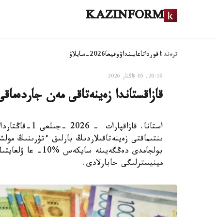
KAZINFORM
ترەند:
اقوردا
تاعايىنداۋ
وقيعا
2026-سايلاۋ
20:10, 05 قاڭتار 2026
قازاقستاندا زەينەتاقى مەن جاردەماق
استانا. قازاقپ
ىنتىماقتى زەينەتاقىلاردىڭ بارلىق ءتۇرىنىڭ مولش
بولجامدى دەڭگەيىن
مينيسترلىگى حابارلادى.