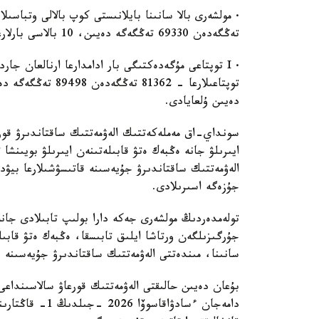
تەڭگەدەن 69330 تەڭگەگە دەيىن، 10 بالاسى بارلارعا - 157280 تەڭگەدەن 173000 تەڭگەگە دەيىن ۇلعايادى؛
دەيىن ۇلعايادى.
سونداي-اق مەملەكەتتىك الەۋمەتتىك ساقتاندىرۋ قور
الەۋمەتتىك ساقتاندىرۋ جۇيەسىنە قاتىسۋشىلارعا بيۋد
جۇزەگە اسىرىلادى.
جۇرگىزىلگەن ورتاشا ايلىق تابىسقا، ەڭبەك ەتۋ قابىلە
سانىنا، مىندەتتى الەۋمەتتىك ساقتاندىرۋ جۇيەسىنە قا
بۇعان دەيىن حالىقتى الەۋمەتتىك قورعاۋ سالاسىنداعى
دامەجان ءسادۋاق