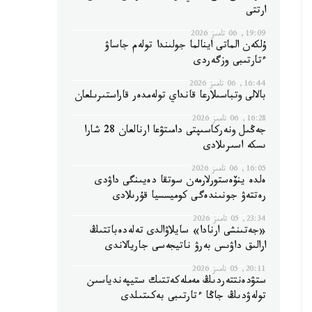
ارتتى
19:09, 06 تامىز 2026
ۇلكەن الماتى اينالما جولىندا تولەم جاساۋ
ءتارتىبى وزگەردى
16:44, 06 تامىز 2026
بالالى وتباسىلارعا قانداي تولەمدەر قاراستىرىلعان
16:28, 06 تامىز 2026
جەڭىل ونەركاسىپتى دامىتۋعا ارنالعان 28 شارا
ىسكە اسىرىلادى
16:05, 06 تامىز 2026
ەلدە ينۆەستورلارمەن سوتقا دەيىنگى داۋدى
رەتتەۋ جونىندەگى كوميسسيا قۇرىلادى
23:34, 05 تامىز 2026
«جەتىنشى ارنادا» سايلاۋالدى تەلەدەباتتىڭ
ارالىق داۋىس بەرۋ ناتيجەسى جاريالاندى
20:11, 05 تامىز 2026
ستۋدەنتتەردىڭ مەملەكەتتىك ستيپەندياسىن
تولەۋدىڭ جاڭا ءتارتىبى بەكىتىلدى