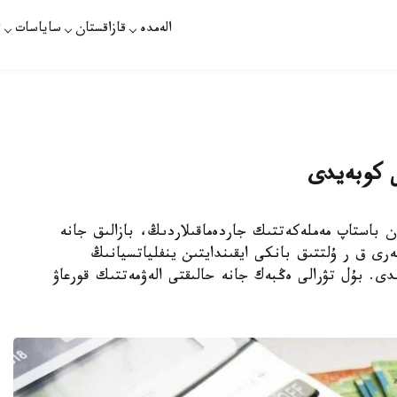
الەمدە
قازاقستان
ساياسات
ت
ى كوبەيدى
ارات - 2026 -جىلعى 1-قاڭتاردان باستاپ مەملەكەتتىك جاردەماقىلاردىڭ، بازالىق جانە
ەرى ق ر ۇلتتىق بانكى ايقىندايتىن ينفلياتسيانىڭ
ە سايكەس %10- عا ۇلعايتىلدى. بۇل تۋرالى ەڭبەك جانە حالىقتى الەۋمەتتىك قورعاۋ