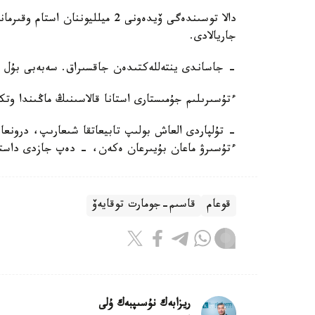
دالا توسىندەگى ۆيدەونى 2 ميلليون
جاريالادى.
- جاساندى ينتەللەكتىدەن جاقسىراق. سەبەبى بۇل ش
ءتۇسىرىلىم جۇمىستارى استانا قالاسىنىڭ ماڭىندا وتك
- تۇلپاردى العاش بولىپ تابيعاتقا شىعارىپ، درونع
ءتۇسىرۋ ماعان بۇيىرعان ەكەن، - دەپ جازدى داستان مۇحامەتراحىم am
قوعام
قاسىم-جومارت توقايەۆ
ريزابەك نۇسىپبەك ۇلى