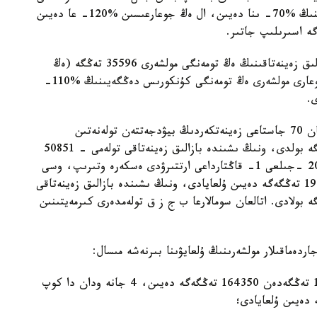
بازالىق زەينەتاقىنى ەڭ تومەنگى كۇنكورىس دەڭگەيىنىڭ %70- ىنا دەيىن، ال ەڭ جوعارعىسىن %120- عا دەيىن
ە اسىرىلىپ جاتىر.
ماسەلەن، 2026 -جىلعى 1 -قاڭتاردان باستاپ بازالىق زەينەتاقىنىڭ ەڭ تومەنگى مولشەرى 35596 تەڭگە (ەڭ
تومەنگى كۇنكورىس دەڭگەيىنىڭ %70- ى)، ەڭ جوعارى مولشەرى ەڭ تومەنگى كۇنكورىس دەڭگەيىنىڭ %110-
مىسالى، 2019 -جىلى زەينەتكەرلىك دەمالىسقا شىققان 70 جاستاعى زەينەتكەردىڭ بيۋدجەتتەن تولەنەتىن
زەينەتاقىسىنىڭ مولشەرى 2025 -جىلى 171588 تەڭگە بولدى، ونىڭ ىشىندە بازالىق زەينەتاقى تولەمى - 50851
تەڭگە، ىنتىماقتى زەينەتاقى - 120737 تەڭگە. 2026 -جىلعى 1- قاڭتارداعى ارتتىرۋدى ەسكەرە وتىرىپ، وسى
زەينەتكەر ءۇشىن زەينەتاقىنىڭ جالپى سوماسى 192816 تەڭگەگە دەيىن ۇلعايادى، ونىڭ ىشىندە بازالىق زەينەتاقى
تەڭگە، ىنتىماقتى زەينەتاقى 132811 تەڭگە بولادى. اتالعان سومالارعا ب ج ز ق تولەمدەرى كىرمەيتىنىن
· 1، 2، 3 بالا تۋعاندا بەرىلەتىن جاردەماقى 149416 تەڭگەدەن 164350 تەڭگەگە دەيىن، 4 جانە ودان دا كوپ