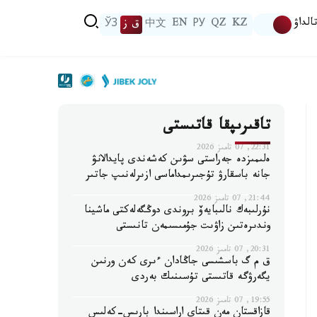
الداۋ
KZ
QZ
РУ
EN
中文
ق ز
ЎЗ
تاقىرىپقا قاتىستى
22:31, 07 تامىز 2026
ەلىمىزدە جەراستى سۋىن كەشەندى پايدالانۋ
جانە باسقارۋ تۇجىرىمداماسى ازىرلەنىپ جاتىر
21:44, 07 تامىز 2026
نۇرلىبەك نالىبايەۆ بروندى دوڭگەلەكتى ماشينا
وندىرەتىن زاۋىت جۇمىسىمەن تانىستى
20:31, 07 تامىز 2026
ق م گ باسشىسى جاڭادان ءىرى كەن ورنىن
يگەرۋگە قاتىستى تۇسىنىك بەردى
19:55, 07 تامىز 2026
قازاقستان مەن قىتاي اراسىندا بارىس-كەلىس