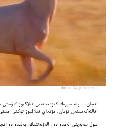
Фото: Кадр из видео
اقجان - وتە سيرەك كەزدەسەتىن قىلاڭبوز ءتۇستى جى
اقالتەكەسىنەن تۋعان. مۇنداي قىلاڭبوز تۇكتى جىلقى اقالتەكە تۇ
سول سەبەپتى الەمدە دە، الەۋمەتتىك جەلىدە دە اقجا