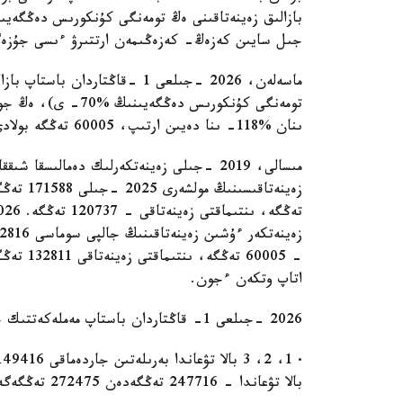
جىل سايىن كەزەڭ- كەزەڭىمەن ارتتىرۋ ءىسى جۇزەگ
ىنان %118- ىنا دەيىن ارتىپ، 60005 تەڭگە بولادى.
- 60005 
اتاپ وتكەن ءجون.
2026 -جىلعى 1- قاڭتاردان باستاپ مەملەكەتتىك جاردەماقىلار مولشەرىنىڭ ۇلعايۋىنا بىرنەشە مىسال:
بالا تۋعاندا - 247716 تەڭگەدەن 272475 تەڭگەگە دەيىن ۇلعايادى؛