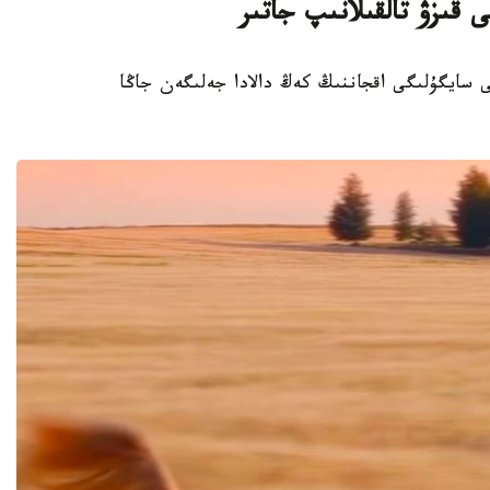
 قىزۋ تالقىلانىپ جاتىر
تىڭ سۇيىكتى سايگۇلىگى اقجاننىڭ كەڭ دالادا جەلىگەن جاڭا