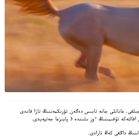
لقى. عاناتلى جانە تابىس دەگەن تۇرىكمەننىڭ تازا قاندى
قىمىنىڭ ءوز ىشىندە 3 پايىزعا جەتپەيدى.
ننىڭ داڭقى كەڭ تارادى.