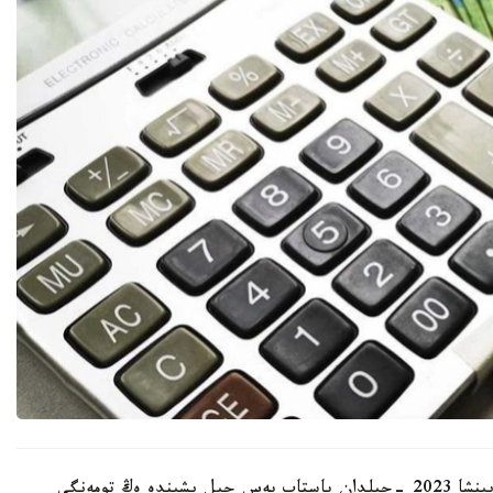
بۇدان باسقا، مەملەكەت باسشىسىنىڭ تاپسىرماسى بويىنشا 2023 -جىلدان باستاپ بەس جىل ىشىندە ەڭ تومەنگى