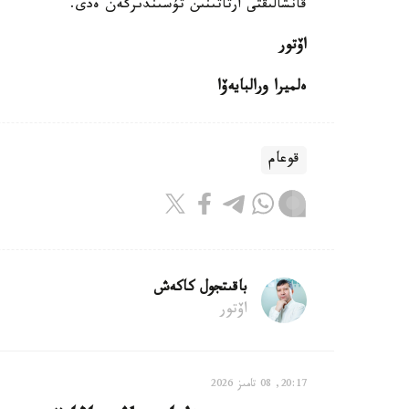
قانشالىقتى ارتاتىنىن تۇسىندىرگەن ەدى.
اۆتور
ەلميرا ورالبايەۆا
قوعام
باقىتجول كاكەش
اۆتور
20:17, 08 تامىز 2026