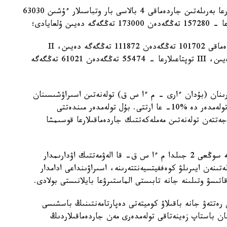
· مولشەرى بالا سانىنا بايلانىستى كوپ بالالى وتباسىلارعا بەرىلەتىن جاردەماقى 4 بالاسى بار وتباسىلار ءۇشىن 63030
· I توپتاعى مۇگەدەكتىگى بار ادامدارعا ارنالعان جاردەماقى 101702 تەڭگەدەن 111872 تەڭگەگە دەيىن، II
توپتاعىلارعا - 81362 تەڭگەدەن 89498 تەڭگەگە دەيىن، III توپتاعىلارعا - 55474 تەڭگەدەن 61021 تەڭگەگە
ىنان (بۇدان ءارى - م ءا س ق) تولەنەتىن اسىراۋشىسىنان
ايىرىلۋ جانە ەڭبەك ەتۋ قابىلەتىنەن ايىرىلۋ بويىنشا تولەمدەر دە %10- عا ارتتى. بۇل تولەمدەر مىندەتتى
جەتتەن تولەنەتىن مەملەكەتتىك جاردەماقىلارعا قوسىمشا
تولەمدەردىڭ مولشەرى جەكە دارا بولىپ تابىلادى جانە سوڭعى 2 جىلدا م ءا س ق- قا الەۋمەتتىك اۋدارىمدار
تىنەن ايىرىلۋ كوەففيتسيەنتتەرىنە، اسىراۋىنداعى ادامدار
تىسۋ وتىلىنە جانە تابىستى الماستىرۋعا بايلانىستى بولادى.
 رەتتەۋ جانە باقىلاۋ كوميتەتى دەپارتامەنتىنىڭ باسشىسى
اسوۆا 2026 -جىلدىڭ 1- قاڭتارىنان باستاپ زەينەتاقى تولەمدەرى مەن جاردەماقىلاردىڭ