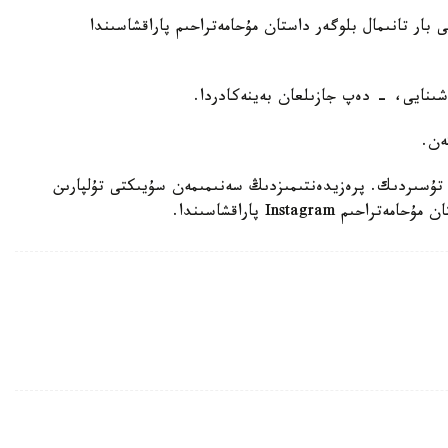
نان استام وقىرمانى بار تانىمال بلوگەر داستان مۇحامەتراحىم پاراقشاسىندا
ىنايى، - دەپ جازىلعان بەينەكادردا.
ەن.
ا تۇسىردىك. پرەزيدەنتىمىزدىڭ سەنىمىمەن سۇيىكتى تۇلپارىن
Instagr پاراقشاسىندا.