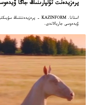
پرەزيدەنت تۇلپارىنىڭ جاڭا ۆيدەوسى
استانا. KAZINFORM - پرەزيدەنت
ۆيدەوسى جاريالاندى.