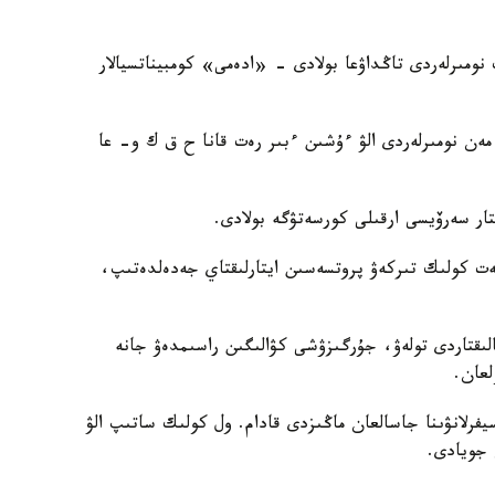
نومىرلەردى تاڭداۋعا بولادى - «ادەمى» كومبيناتسيالار
مەن نومىرلەردى الۋ ءۇشىن ءبىر رەت قانا ح ق ك و- عا
تار سەرۆيسى ارقىلى كورسەتۋگە بولادى.
ەت كولىك تىركەۋ پروتسەسىن ايتارلىقتاي جەدەلدەتىپ،
ۇلدار مەن سالىقتاردى تولەۋ، جۇرگىزۋشى كۋالىگىن راسىمدەۋ جانە
لعان.
فرلانۋىنا جاسالعان ماڭىزدى قادام. ول كولىك ساتىپ الۋ
 جويادى.