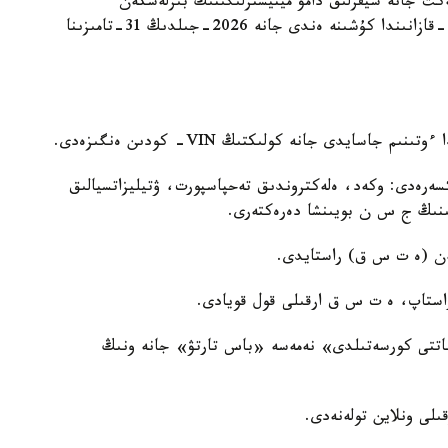
كت جانە سيفرلىق دامۋ مينيسترلىگىنىڭ بىرلەسكەن
بۇيرىعىمەن بەكىتىلگەن. قۇجات 2025-جىلدىڭ 15-قازانىندا كۇشىنە ەندى جانە 2026-جىلدىڭ 31-تامىزىنا
ەكسەرەدى: وكەد، ەلەكتروندىق تەحپاسپورت، ۋتيليزاتسيالىق
نىڭ ج س ن بويىنشا دەرەكتەرى.
ەن (ە ت س ق) راستايدى.
 راستاپ، ە ت س ق ارقىلى قول قويادى.
اتتى كورسەتىلدى» نەمەسە «باس تارتۋ» جانە ونىڭ