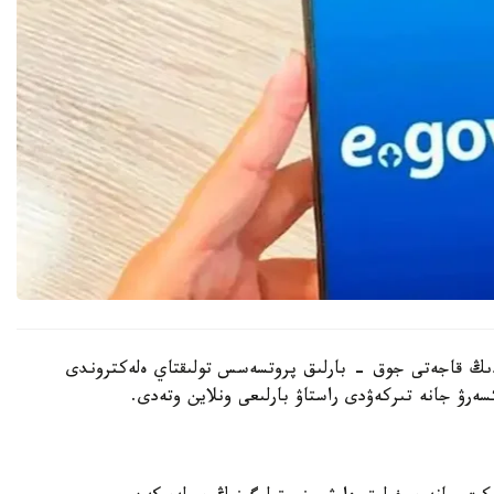
ىڭ قاجەتى جوق - بارلىق پروتسەسس تولىقتاي ەلەكتروندى
ەرۋ جانە تىركەۋدى راستاۋ بارلىعى ونلاين وتەدى.