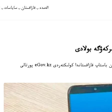
الەمدە
قازاقستان
ساياسات
ت
ىركەۋگە بولادى
استانا. قازاقپارات - 2025-جىلدىڭ 15-قازانىنان باستاپ قازاقستاندا كولىكتەردى eGov.kz پورتالى