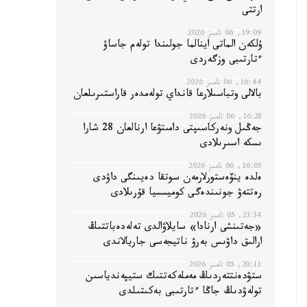
ارتتى
19:09, 06 تامىز 2026
ۇلكەن الماتى اينالما جولىندا تولەم جاساۋ
ءتارتىبى وزگەردى
16:44, 06 تامىز 2026
بالالى وتباسىلارعا قانداي تولەمدەر قاراستىرىلعان
16:28, 06 تامىز 2026
جەڭىل ونەركاسىپتى دامىتۋعا ارنالعان 28 شارا
ىسكە اسىرىلادى
16:05, 06 تامىز 2026
ەلدە ينۆەستورلارمەن سوتقا دەيىنگى داۋدى
رەتتەۋ جونىندەگى كوميسسيا قۇرىلادى
23:34, 05 تامىز 2026
«جەتىنشى ارنادا» سايلاۋالدى تەلەدەباتتىڭ
ارالىق داۋىس بەرۋ ناتيجەسى جاريالاندى
20:11, 05 تامىز 2026
ستۋدەنتتەردىڭ مەملەكەتتىك ستيپەندياسىن
تولەۋدىڭ جاڭا ءتارتىبى بەكىتىلدى