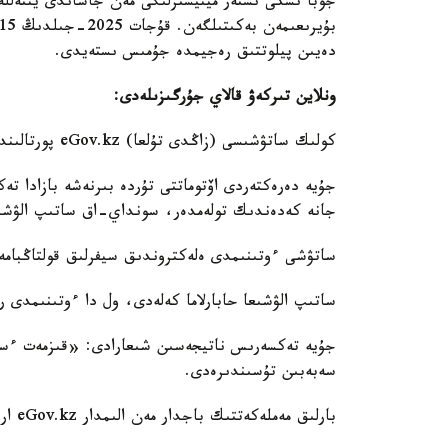
جوبا ىشكى ىستەر مينيسترلىگى مەن جاساندى ينتەللە
دەيىن پيلوتتىق رەجيمدە جۇمىس ىستەيدى.
ونلاين تىركەۋ قالاي جۇرگىزىلەدى:
كولىك ساتۋشىسى (زاڭدى تۇلعا) eGov.kz پورتالىندا ءوتىنىم جاسايدى جانە كولىكتىڭ VIN- كودىن ەنگىزەدى.
جۇيە دەرەكتەردى اۆتوماتتى تۇردە بىرنەشە بازادا ت
جانە كەدەندىك تولەمدەر، سونداي-اق ساتىپ الۋشى
ساتۋشى ءوتىنىمدى ەلەكتروندىق سيفرلىق قولتاڭبام
ساتىپ الۋشىعا حابارلاما كەلەدى، ول دا ءوتىنىمدى
جۇيە تەكسەرىس ناتيجەسىن شىعارادى: «قىزمەت ءس
سەبەبىن تۇسىندىرەدى.
بارلىق مەملەكەتتىك باجدار مەن الىمدار eGov.kz ارقىلى ونلاين تولەنەدى.