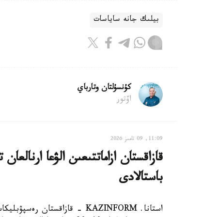
بيلىك جانە ساياسات
كۇنسۇلتان وتارباي
اۆتور
11:09, 09 تامىز 2026
باستالادى
استانا. KAZINFORM - قازاقستان 