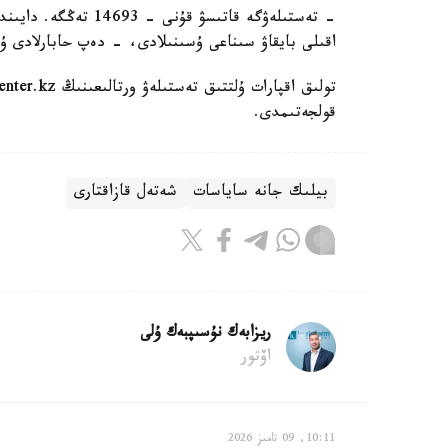
اقىلى بايقاۋ سىناعى ۇسىنىلادى، - دەپ حابارلادى ۇل
قولجەتىمدى.
بيلىك جانە ساياسات
شەتەل قازاقتارى
ريزابەك نۇسىپبەك ۇلى
اۆتور
10:11, 09 تامىز 2026