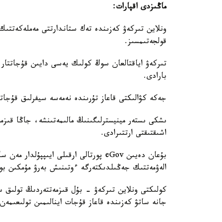
ماڭىزدى اقپارات:
ونلاين تىركەۋ كەزىندە تەك ستاندارتتى مەملەكەتتىك 
قولجەتىمسىز.
تىركەۋ اياقتالعان سوڭ كولىك يەسى دايىن قۇجاتتار 
بارادى.
جەكە كۋالىكتى قاعاز تۇرىندە نەمەسە سيفرلىق قۇجات
ىشكى ىستەر مينيسترلىگىنىڭ مالىمەتىنشە، جاڭا قىزم
اشىقتىقتى ارتتىرادى.
بۇعان دەيىن eGov پورتالى ارقىلى ايىپپ
الەۋمەتتىك جەڭىلدىكتەرگە ءوتىنىش بەرۋ مۇمكىن بو
كولىكتى ونلاين تىركەۋ - بۇل قىزمەتتەردىڭ تولىق سي
جانە ساتۋ كەزىندە قاعاز قۇجات اينالىمىن تولىعىمەن