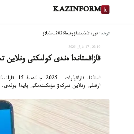
KAZINFORM
ترەند:
اقوردا
تاعايىنداۋ
وقيعا
2026-سايلاۋ
22:10, 17 قازان 2025
قازاقستاندا ەندى كولىكتى ونلاين ت
ارقىلى ونلاين تىركەۋ مۇمكىندىگى پايدا بولدى.