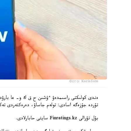
Фото: Kazinform
ەندى كولىكتى راسىمدەۋ ءۇشىن ح ق ك و- عا بارۋد
تۇردە جۇزەگە اسادى: تولەم جاساۋ، دەرەكتەردى تەكس
بۇل تۋرالى Finratings.kz سايتى حابارلادى.