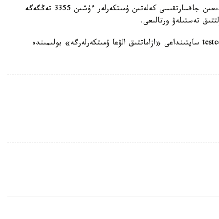
- تەستىلەۋگە قاتىسۋ قۇنى - 14693 تەڭگە. دايىندىعىن جاقسارتقىسى كەلەتىن ۇمىتكەرلەر ءۇشىن 3355 تەڭگەگە
تتىق تەستىلەۋ ورتالىعى.
تولىق اقپارات ۇلتتىق تەستىلەۋ ورتالىعىنىڭ testcenter.kz سايتىنداعى «ازاماتتىق الۋعا ۇمىتكەرلەرگە» بولىمىندە