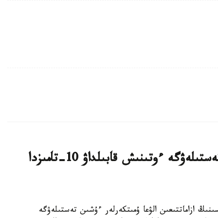
قازاقستان ازاماتتىعىن الۋعا ارنالعان تەستىلەۋگە ءوتىنىش قابىلداۋ 10-تامىزدا
رەسپۋبليكاسىنىڭ ازاماتتىعىن الۋعا ۇمىتكەرلەر ءۇشىن تەستىلەۋگە