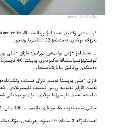
Фото: Polisia.kz
بەرۋگە بولادى. تەستىلەۋ 22 -تامىزدا وتەدى.
دەلىنگەن ورتالىق حابارلاماسىندا.
تىلىندە تەست تاپسىرۋعا بولادى، بۇل بولىمدەگى شەكت
جالپى تەستىلەۋدە ەڭ جوعارى ناتيجە - 100 بالل. ازاماتتىق الۋعا ۇمىتكەر كەمىندە 50 بالل جيناۋى ءتيىس.
تەستىلەۋگە 2 ساعات 10 مينۋت بەرىلەدى. مۇگەدەكتىگى بار ادامدارعا قوسىمشا 30 مينۋت قاراستىرىلعان.