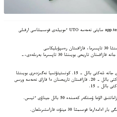
ءوتىنىشتى ۇلتتىق تەستىلەۋ ورتالىعىنىڭ app.testcenter.kz سايتى نەمەسە UTO ءموبيلدى قوسىمشاسى ارقىلى
- تەستىلەۋ ءۇش بولىمنەن تۇرادى: قازاق ءتىلى بويىنشا 30 تاپسىرما، قازاقستان رەسپۋبليكاسى
كونستيتۋتسياسىنىڭ نەگىزدەرى بويىنشا 40 تاپسىرما جانە قازاقستان تاريحى بويىنشا 30 تاپسىرما بەرىلەدى،-
قازاق ءتىلى بويىنشا تەست قازاق تىلىندە وتكىزىلەدى جانە شەكتى بالل - 15. كونستيتۋتسيا نەگىزدەرى بويىنشا
تەست قازاق نەمەسە ورىس تىلىندە تاپسىرىلادى، شەكتى بالل - 20. قازاقستان تاريحىنان دا قازاق نەمەسە ورىس
ى بالل - 15.