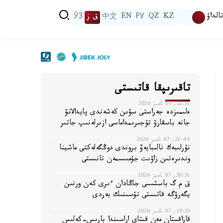
الداۋ
KZ
QZ
РУ
EN
中文
ق ز
ЎЗ
تاقىرىپقا قاتىستى
22:31, 07 تامىز 2026
ەلىمىزدە جەراستى سۋىن كەشەندى پايدالانۋ
جانە باسقارۋ تۇجىرىمداماسى ازىرلەنىپ جاتىر
21:44, 07 تامىز 2026
نۇرلىبەك نالىبايەۆ بروندى دوڭگەلەكتى ماشينا
وندىرەتىن زاۋىت جۇمىسىمەن تانىستى
20:31, 07 تامىز 2026
ق م گ باسشىسى جاڭادان ءىرى كەن ورنىن
يگەرۋگە قاتىستى تۇسىنىك بەردى
19:55, 07 تامىز 2026
قازاقستان مەن قىتاي اراسىندا بارىس-كەلىس