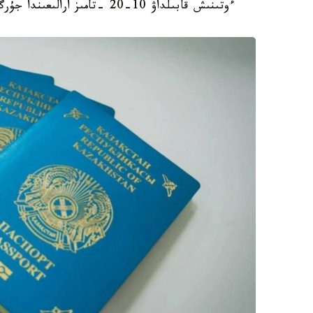
ءوتىنىش قابىلداۋ 10-20 -تامىز ارالىعىندا جۇرگىزىلەدى، دەپ حابارلايدى ۇلتتىق تەستىلەۋ ورتالىعى.