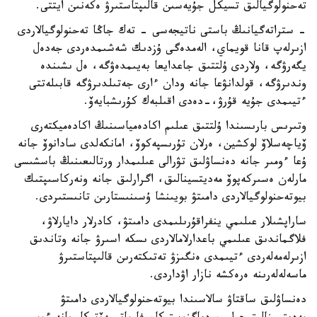
تەحنولوگيالىق تسيكل جۇيەسىن قالىپتاستىرۋ ەكەنىن ايتتى.
- ستراتەگيانىڭ باستى ناتيجەسى - تەك جاڭا تەحنولوگيالاردى
ازىرلەپ قانا قويماي، الەمدەگى ۇزدىك شەشىمدەردى جەدەل
يگەرۋگە، ولاردى ۇلتتىق جاعدايعا بەيىمدەۋگە، ەل ىشىندە
وندىرۋگە، قولدانۋعا جانە ودان ءارى جەتىلدىرۋگە قابىلەتتى
ءتيىمدى جۇيە قۇرۋ،-دەدى اقىلبەك كۇرىشبايەۆ.
وتىرىس بارىسىندا ۇلتتىق عىلىم اكادەمياسىنىڭ اكادەميكتەرى
ۆياچەسلاۆ لوكشين، ەرلان تۇرىسپەكوۆ، امانكەلدى سادانوۆ جانە
ۇعا ءومىر جانە دەنساۋلىق تۋرالى عىلىمدار ورتالىعىنىڭ باسشىسى
مارلەن ەسىركەپوۆ مەديتسينالىق، اگرارلىق جانە ونەركاسىپتىك
بيوتەحنولوگيالاردى دامىتۋ بويىنشا ۇسىنىستارىن تانىستىردى.
ساراپشىلار عىلىمي ينفراقۇرىلىمدى دامىتۋ، كادرلار دايارلاۋ،
فلاگماندىق عىلىمي باعدارلامالاردى ىسكە اسىرۋ جانە وتاندىق
ازىرلەمەلەردى ءتيىمدى ەنگىزۋ تەتىكتەرىن قالىپتاستىرۋ
ماسەلەلەرىنە ەرەكشە نازار اۋداردى.
دەنساۋلىق ساقتاۋ سالاسىندا بيوتەحنولوگيالاردى دامىتۋ