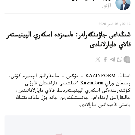
اۆتور
09:12, 08 تامىز 2026
شىڭداعى جاۋىنگەرلەر: ەلىمىزدە اسكەري الپينيستەر
قالاي دايارلانادى
استانا. KAZINFORM - بۇگىن - حالىقارالىق الپينيزم كۇنى.
وسىعان وراي Kazinform ءتىلشىسى قازاقستان قارۋلى
كۇشتەرىندەگى اسكەري الپينيستەردىڭ قالاي دايارلاناتىنىن،
حالىقارالىق ارەناداعى جەتىستىكتەرىن جانە بۇل ماماندىقتىڭ
باستى قاعيداتىن سارالادى.