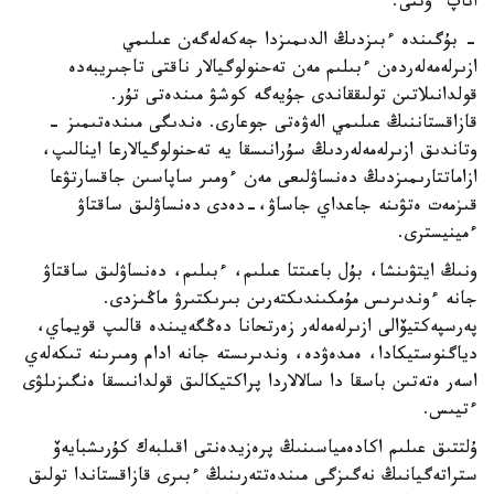
اتاپ ءوتتى.
- بۇگىندە ءبىزدىڭ الدىمىزدا جەكەلەگەن عىلىمي
ازىرلەمەلەردەن ءبىلىم مەن تەحنولوگيالار ناقتى تاجىريبەدە
قولدانىلاتىن تولىققاندى جۇيەگە كوشۋ مىندەتى تۇر.
قازاقستاننىڭ عىلىمي الەۋەتى جوعارى. ەندىگى مىندەتىمىز -
وتاندىق ازىرلەمەلەردىڭ سۇرانىسقا يە تەحنولوگيالارعا اينالىپ،
ازاماتتارىمىزدىڭ دەنساۋلىعى مەن ءومىر ساپاسىن جاقسارتۋعا
قىزمەت ەتۋىنە جاعداي جاساۋ،-دەدى دەنساۋلىق ساقتاۋ
ءمينيسترى.
ونىڭ ايتۋىنشا، بۇل باعىتتا عىلىم، ءبىلىم، دەنساۋلىق ساقتاۋ
جانە ءوندىرىس مۇمكىندىكتەرىن بىرىكتىرۋ ماڭىزدى.
پەرسپەكتيۆالى ازىرلەمەلەر زەرتحانا دەڭگەيىندە قالىپ قويماي،
دياگنوستيكادا، ەمدەۋدە، وندىرىستە جانە ادام ومىرىنە تىكەلەي
اسەر ەتەتىن باسقا دا سالالاردا پراكتيكالىق قولدانىسقا ەنگىزىلۋى
ءتيىس.
ۇلتتىق عىلىم اكادەمياسىنىڭ پرەزيدەنتى اقىلبەك كۇرىشبايەۆ
ستراتەگيانىڭ نەگىزگى مىندەتتەرىنىڭ ءبىرى قازاقستاندا تولىق