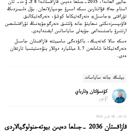
جالپى العاندا، 2035-جىلعا دەيىن قازاقستاندا 8 گ ۆ ت- تان
استام جەك قۋاتتارىن ىسكە اسىرۋ جوسپارلانعان. بۇل ەلىمىزدىڭ
تۇراقتى «جاسىل» ەنەرگەتيكاعا كوشۋ، ەنەرگەتيكالىق
قاۋىپسىزدىكتى نىعايتۋ جانە ۇلتتىق ەنەرگوجۇيەنىڭ تۇراقتىلىعىن
ارتتىرۋ باعىتىنداعى جۇيەلى ساياساتىن ايقىندايدى.
ەسكە سالا كەتەيىك، باكۋدەگى سامميتتە قازاقستان جاسىل
ەنەرگەتيكاعا شامامەن 3,7 ميلليارد دوللار ينۆەستيتسيا تارتقان
ەدى.
بيلىك جانە ساياسات
كۇنسۇلتان وتارباي
اۆتور
10:12, 08 تامىز 2026
قازاقستان 2036 -جىلعا دەيىن بيوتەحنولوگيالاردى