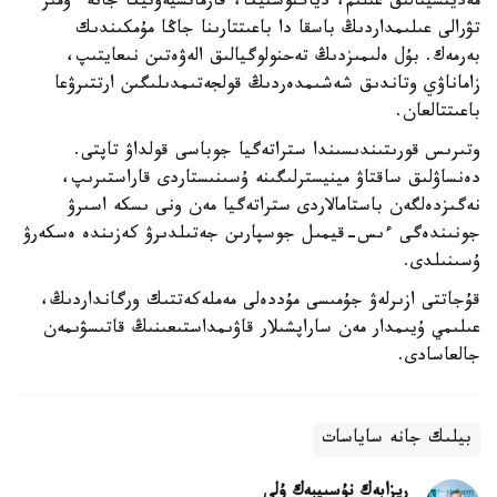
مەديتسينالىق عىلىم، دياگنوستيكا، فارماتسيەۆتيكا جانە ءومىر
تۋرالى عىلىمداردىڭ باسقا دا باعىتتارىنا جاڭا مۇمكىندىك
بەرمەك. بۇل ەلىمىزدىڭ تەحنولوگيالىق الەۋەتىن نىعايتىپ،
زاماناۋي وتاندىق شەشىمدەردىڭ قولجەتىمدىلىگىن ارتتىرۋعا
باعىتتالعان.
وتىرىس قورىتىندىسىندا ستراتەگيا جوباسى قولداۋ تاپتى.
دەنساۋلىق ساقتاۋ مينيسترلىگىنە ۇسىنىستاردى قاراستىرىپ،
نەگىزدەلگەن باستامالاردى ستراتەگيا مەن ونى ىسكە اسىرۋ
جونىندەگى ءىس-قيمىل جوسپارىن جەتىلدىرۋ كەزىندە ەسكەرۋ
ۇسىنىلدى.
قۇجاتتى ازىرلەۋ جۇمىسى مۇددەلى مەملەكەتتىك ورگانداردىڭ،
عىلىمي ۇيىمدار مەن ساراپشىلار قاۋىمداستىعىنىڭ قاتىسۋىمەن
جالعاسادى.
بيلىك جانە ساياسات
ريزابەك نۇسىپبەك ۇلى