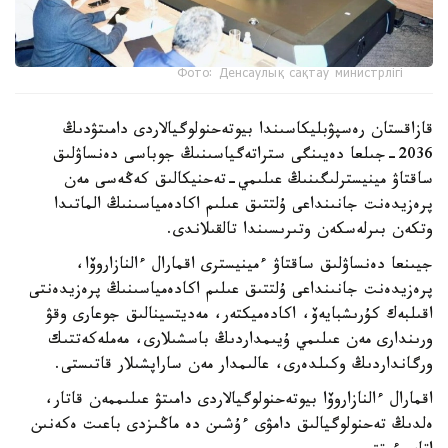
Фото: Денсаулық сақтау министрлігі
قازاقستان رەسپۋبليكاسىندا بيوتەحنولوگيالاردى دامىتۋدىڭ
2036-جىلعا دەيىنگى ستراتەگياسىنىڭ جوباسى دەنساۋلىق
ساقتاۋ مينيسترلىگىنىڭ عىلىمي-تەحنيكالىق كەڭەسى مەن
پرەزيدەنت جانىنداعى ۇلتتىق عىلىم اكادەمياسىنىڭ الماتىدا
وتكەن بىرلەسكەن وتىرىسىندا تالقىلاندى.
جيىنعا دەنساۋلىق ساقتاۋ ءمينيسترى اقمارال ءالنازاروۆا،
پرەزيدەنت جانىنداعى ۇلتتىق عىلىم اكادەمياسىنىڭ پرەزيدەنتى
اقىلبەك كۇرىشبايەۆ، اكادەميكتەر، مەديتسينالىق جوعارى وقۋ
ورىندارى مەن عىلىمي ۇيىمداردىڭ باسشىلارى، مەملەكەتتىك
ورگانداردىڭ وكىلدەرى، عالىمدار مەن ساراپشىلار قاتىستى.
اقمارال ءالنازاروۆا بيوتەحنولوگيالاردى دامىتۋ عىلىممەن قاتار،
ەلدىڭ تەحنولوگيالىق دامۋى ءۇشىن دە ماڭىزدى باعىت ەكەنىن