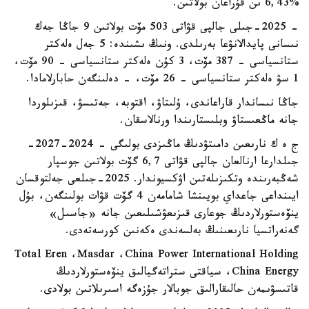
%6,43 ىن قۇراعان بولاتىن.
- 2025-جىلى جالپى قۋاتى 503 مۆت بولاتىن 9 جاڭا جەك
نىسانى پايدالانۋعا بەرىلدى. ونىڭ ىشىندە: 5 جەل ەلەكتر
ستانسياسى - 387 مۆت، 3 كۇن ەلەكتر ستانسياسى - 90 مۆت،
1 سۋ ەلەكتر ستانسياسى - 26 مۆت، - دەلىنگەن حابارلامادا.
جاڭا نىساندار قاراعاندى، ۇلىتاۋ، اقتوبە، جەتىسۋ، قىزىلوردا
جانە ماڭعىستاۋ وبلىستارىندا ورنالاسقان.
ج ە ك نارىعىن دامىتۋدىڭ ماڭىزدى بولىگى - 2024-2027-
جىلدارعا ارنالعان جالپى قۋاتى 6,7 گۆت بولاتىن جوسپار
شەڭبەرىندە وتكىزىلەتىن اۋكسيوندار. 2025-جىلعى جەلتوقسان
ايىنداعى جاعداي بويىنشا شامامەن 4 گۆت قۋات بولىنگەن، بۇل
ينۆەستورلاردىڭ جوعارى قىزىعۋشىلىعىن جانە «جاسىل»
گەنەراتسيا نارىعىنىڭ بەلسەندى ەكەنىن كورسەتەدى.
Total Eren ،Masdar ،China Power International Holding
،China Energy سياقتى ستراتەگيالىق ينۆەستورلاردىڭ
قاتىسۋىمەن حالىقارالىق جوبالار جۇزەگە اسىرىلاتىن بولادى.