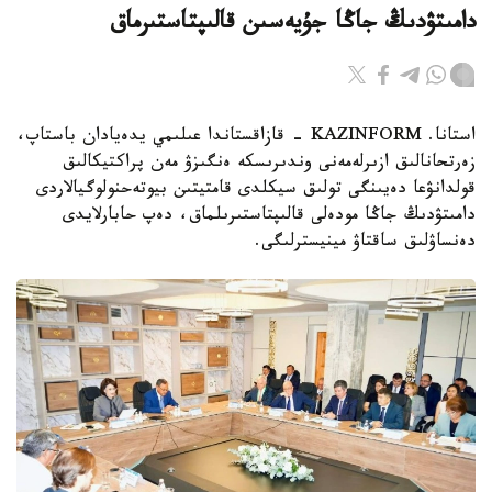
دامىتۋدىڭ جاڭا جۇيەسىن قالىپتاستىرماق
استانا. KAZINFORM - قازاقستاندا عىلىمي يدەيادان باستاپ،
زەرتحانالىق ازىرلەمەنى وندىرىسكە ەنگىزۋ مەن پراكتيكالىق
قولدانۋعا دەيىنگى تولىق سيكلدى قامتيتىن بيوتەحنولوگيالاردى
دامىتۋدىڭ جاڭا مودەلى قالىپتاستىرىلماق، دەپ حابارلايدى
دەنساۋلىق ساقتاۋ مينيسترلىگى.