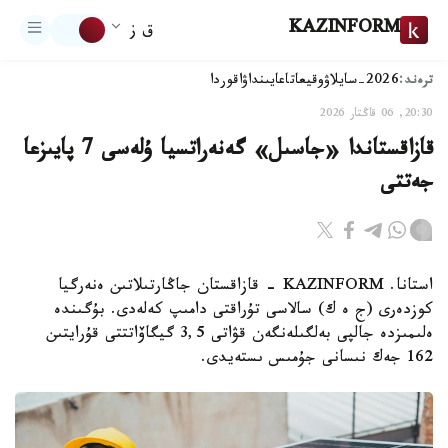
KAZINFORM
ق ز
ترەند:
2026-سايلاۋ
وقيعا
تاعايىنداۋ
اقوردا
20:30, 06 قاڭتار 2026
قازاقستاندا «جاسىل» گەنەراتسيا ۇلەسى 7 پايىزعا
جەتتى
استانا. KAZINFORM - قازاقستان جاڭارتىلاتىن ەنەرگيا
كوزدەرى (ج ە ك) سالاسى تۇراقتى دامىپ كەلەدى. بۇگىندە
ەلىمىزدە جالپى بەلگىلەنگەن قۋاتى 3,5 گيگاۆاتتتى قۇرايتىن
162 جەك نىسانى جۇمىس ىستەيدى.