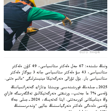
Фото: Freepik
ونىڭ ىشىندە: 67 جەل ەلەكتر ستانسياسى، 49 كۇن ەلەكتر
ستانسياسى، 43 سۋ ەلەكتر ستانسياسى جانە 3 بيوگاز ەلەكتر
ستانسياسى بار. بۇل تۋرالى ەنەرگەتيكا مينيسترلىگى ءمالىم ەتتى.
2025-جىلدىڭ قورىتىندىسى بويىنشا «تازا» گەنەراتسيانىڭ
ۇلەسى %7 عا جەتىپ، ورنىقتى ەنەرگەتيكالىق تەڭگەرىمگە قاراي
وڭ ديناميكانى كورسەتتى. ايتا كەتەيىك، 2024-جىلى جەك
ۇلەسى ەلدەگى ەلەكتر ەنەرگياسىنىڭ جالپى ءوندىرىسىنىڭ