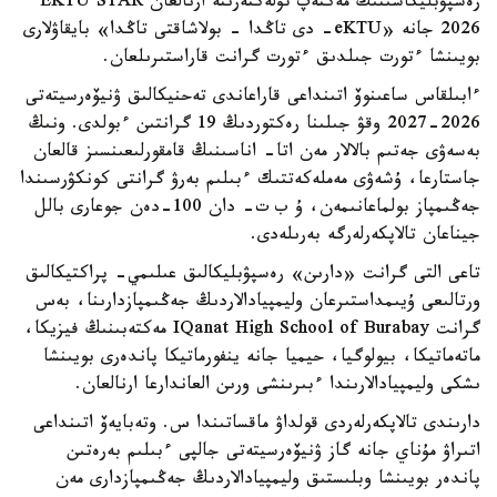
رەسپۋبليكاسىنىڭ مەكتەپ تۇلەكتەرىنە ارنالعان EKTU STAR
2026 جانە «eKTU- دى تاڭدا - بولاشاقتى تاڭدا» بايقاۋلارى
بويىنشا ءتورت جىلدىق ءتورت گرانت قاراستىرىلعان.
ءابىلقاس ساعىنوۆ اتىنداعى قاراعاندى تەحنيكالىق ۋنيۆەرسيتەتى
2026-2027 وقۋ جىلىنا رەكتوردىڭ 19 گرانتىن ءبولدى. ونىڭ
بەسەۋى جەتىم بالالار مەن اتا- اناسىنىڭ قامقورلىعىنسىز قالعان
جاستارعا، ۇشەۋى مەملەكەتتىك ءبىلىم بەرۋ گرانتى كونكۋرسىندا
جەڭىمپاز بولماعانىمەن، ۇ ب ت- دان 100-دەن جوعارى بالل
جيناعان تالاپكەرلەرگە بەرىلەدى.
تاعى التى گرانت «دارىن» رەسپۋبليكالىق عىلىمي- پراكتيكالىق
ورتالىعى ۇيىمداستىرعان وليمپيادالاردىڭ جەڭىمپازدارىنا، بەس
گرانت IQanat High School of Burabay مەكتەبىنىڭ فيزيكا،
ماتەماتيكا، بيولوگيا، حيميا جانە ينفورماتيكا پاندەرى بويىنشا
ىشكى وليمپيادالارىندا ءبىرىنشى ورىن العاندارعا ارنالعان.
دارىندى تالاپكەرلەردى قولداۋ ماقساتىندا س. وتەبايەۆ اتىنداعى
اتىراۋ مۇناي جانە گاز ۋنيۆەرسيتەتى جالپى ءبىلىم بەرەتىن
پاندەر بويىنشا وبلىستىق وليمپيادالاردىڭ جەڭىمپازدارى مەن