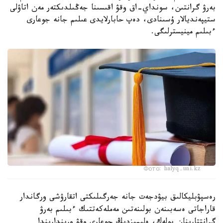
بەرۋ گرانتىن، سونداي-اق وقۋ اقىسىنا جەڭىلدىكتەر مەن اتاۋلى
ستيپەنديالار ۇسىنادى، دەپ حابارلايدى عىلىم جانە جوعارى
ءبىلىم مينيسترلىگى.
Фото: halyq-uni.kz
رەسپۋبليكالىق بيۋدجەت جانە جەرگىلىكتى اتقارۋشى ورگاندار
قاراجاتى ەسەبىنەن بولىنەتىن مەملەكەتتىك ءبىلىم بەرۋ
گرانتتارىنان بولەك، ەلىمىزدىڭ جوعارى وقۋ ورىندارىندا