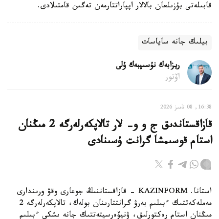
قابىلەتى بۇزىلعان بالالار اپپاراتتارمەن تەگىن قامتىلادى.
بيلىك جانە ساياسات
ريزابەك نۇسىپبەك ۇلى
اۆتور
16:38, 08 تامىز 2026
قازاقستاندىق ج و و- لار تالاپكەرلەرگە 2 مىڭنان
استام قوسىمشا گرانت ۇسىنادى
استانا. KAZINFORM - قازاقستاننىڭ جوعارى وقۋ ورىندارى
مەملەكەتتىك ءبىلىم بەرۋ گرانتتارىنان بولەك، تالاپكەرلەرگە 2
مىڭنان استام رەكتورلىق، ۋنيۆەرسيتەتتىك جانە ىشكى ءبىلىم