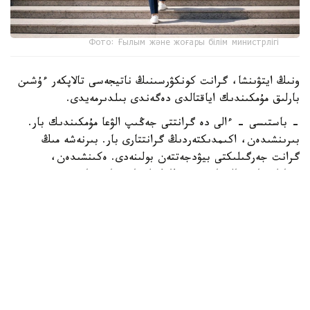
Фото: Ғылым және жоғары білім министрлігі
ونىڭ ايتۋىنشا، گرانت كونكۋرسىنىڭ ناتيجەسى تالاپكەر ءۇشىن
بارلىق مۇمكىندىك اياقتالدى دەگەندى بىلدىرمەيدى.
- باستىسى - ءالى دە گرانتتى جەڭىپ الۋعا مۇمكىندىك بار.
بىرىنشىدەن، اكىمدىكتەردىڭ گرانتتارى بار. بىرنەشە مىڭ
گرانت جەرگىلىكتى بيۋدجەتتەن بولىنەدى. ەكىنشىدەن،
«قازاقستان حالقىنا» قورىنىڭ گرانتتارى تاعى بار، - دەدى
اسحات ايماعامبەتوۆ.
سونداي-اق كەيبىر تالاپكەرلەر ءتۇرلى سەبەپپەن جەڭىپ العان
مەملەكەتتىك گرانتىنان باس تارتۋى مۇمكىن. مۇنداي جاعدايدا
بوساعان گرانتتار كونكۋرس ناتيجەسى مەن ۇ ب ت-دا جيناعان
بالعا سايكەس كەلەسى تالاپكەرلەرگە بەرىلەدى.
بۇدان بولەك، تالاپكەر جوعارى وقۋ ورنىنا اقىلى نەگىزدە