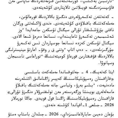
ءتارتىبىن بەكىتىپ، كورسەتىلەتىن قىزمەتتەردىڭ ساپاسى مەن
قاۋىپسىزدىگىنە قويىلاتىن تالاپتاردى كۇشەيتەدى.
- كەنەتتەن تەكسەرۋلەردى ەنگىزۋ بالالاردىڭ قورعالۋىن،
مەملەكەتتىك باقىلاۋدى كۇشەيتەدى. ەندى ۋاكىلەتتى ورگان
ناقتى بۇزۋشىلىقتار تۋرالى سيگنال تۇسكەن جاعدايدا ءوز
شەشىمىمەن تەكسەرۋ تاعايىنداپ، نىسانعا دەرەۋ شىعا الادى.
سيگنال تۇسكەن كەزدە نىسانعا جوسپاردان تىس تەكسەرۋ
جۇرگىزىلەدى، - دەپ اتاپ ءوتتى ق ر وقۋ- اعارتۋ مينيسترلىگى
بالالاردىڭ قۇقىقتارىن قورعاۋ كوميتەتىنىڭ ءتوراعاسى ناسىمجان
وسپانوۆا.
ايتا كەتەيىك، 4 - جەلتوقساندا مەملەكەت باسشىسى
«قازاقستان رەسپۋبليكاسىنىڭ كەيبىر زاڭنامالىق اكتىلەرىنە
مادەنيەت، ءبىلىم بەرۋ، وتباسى جانە مەملەكەتتىك باقىلاۋ
ماسەلەلەرى بويىنشا وزگەرىستەر مەن تولىقتىرۋلار ەنگىزۋ تۋرالى»
قازاقستان رەسپۋبليكاسىنىڭ زاڭىنا قول قويدى. جاڭا نورمالار
2026 -جىلعى 1-اقپاندا كۇشىنە ەنەدى.
بۇعان دەيىن حابارلاعانىمىزداي، 2026 -جىلدان باستاپ ەستۋ