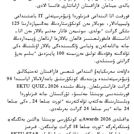
بالدى جيناعان قازاقستان ازاماتتارى قاتىسا الادى.
قورقىت اتا اتىنداعى قىزىلوردا ۋنيۆەرسيتەتى IT باعىتىنداعى
وليمپيادالار، جوبالار مەن كونكۋرستاردىڭ جەڭىمپازدارىنا 125
ىشكى گرانت ءبولدى. سونىمەن قاتار جەتىم بالالار مەن اتا-
اناسىنىڭ قامقورلىعىنسىز قالعان بالالارعا ارنالعان ۇيىمداردىڭ
جانە «اتامەكەن» وتباسى ۇلگىسىندەگى بالالار اۋىلىنىڭ ەكى
تۇلەگىنە وقۋدىڭ تولىق مەرزىمىنە 100 پايىزدىق ءبىلىم بەرۋ
گرانتى ۇسىنىلدى.
داۋلەت سەرىكبايەۆ اتىنداعى شىعىس قازاقستان تەحنيكالىق
ۋنيۆەرسيتەتىندە وزىندىك كونكۋرستىق باعدارلامالار اياسىندا 94
گرانت قاراستىرىلعان. ونىڭ ىشىندە EKTU QUIZ-2026
قورىتىندىسى بويىنشا جەتىسۋ، تۇركىستان جانە قىزىلوردا
وبلىستارىنىڭ مەكتەپ تۇلەكتەرىنە ءتورت جىلعا 24, ەكى جىلعا
24 جانە ءبىر جىلعا 24 گرانت بەرىلەدى.
«اقىلدى Awards 2026» كونكۋرسى بويىنشا «التىن بەلگىگە»
ۇمىتكەرلەرگە ءتورت جىلعا 18 گرانت بولىنگەن. قىرعىز