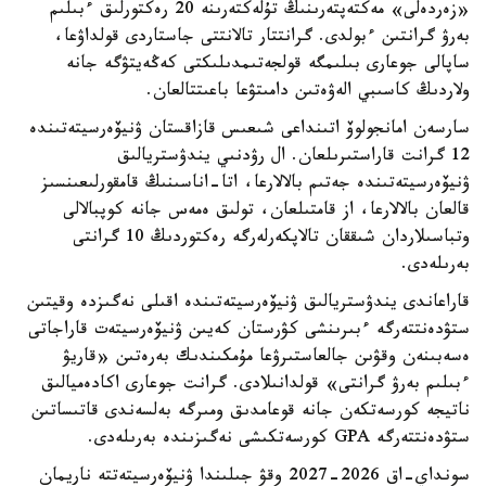
«زەردەلى» مەكتەپتەرىنىڭ تۇلەكتەرىنە 20 رەكتورلىق ءبىلىم
بەرۋ گرانتىن ءبولدى. گرانتتار تالانتتى جاستاردى قولداۋعا،
ساپالى جوعارى بىلىمگە قولجەتىمدىلىكتى كەڭەيتۋگە جانە
ولاردىڭ كاسىبي الەۋەتىن دامىتۋعا باعىتتالعان.
سارسەن امانجولوۆ اتىنداعى شىعىس قازاقستان ۋنيۆەرسيتەتىندە
12 گرانت قاراستىرىلعان. ال رۋدنىي يندۋستريالىق
ۋنيۆەرسيتەتىندە جەتىم بالالارعا، اتا-اناسىنىڭ قامقورلىعىنسىز
قالعان بالالارعا، از قامتىلعان، تولىق ەمەس جانە كوپبالالى
وتباسىلاردان شىققان تالاپكەرلەرگە رەكتوردىڭ 10 گرانتى
بەرىلەدى.
قاراعاندى يندۋستريالىق ۋنيۆەرسيتەتىندە اقىلى نەگىزدە وقيتىن
ستۋدەنتتەرگە ءبىرىنشى كۋرستان كەيىن ۋنيۆەرسيتەت قاراجاتى
ەسەبىنەن وقۋىن جالعاستىرۋعا مۇمكىندىك بەرەتىن «قاريۋ
ءبىلىم بەرۋ گرانتى» قولدانىلادى. گرانت جوعارى اكادەميالىق
ناتيجە كورسەتكەن جانە قوعامدىق ومىرگە بەلسەندى قاتىساتىن
ستۋدەنتتەرگە GPA كورسەتكىشى نەگىزىندە بەرىلەدى.
سونداي-اق 2026-2027 وقۋ جىلىندا ۋنيۆەرسيتەتتە ناريمان