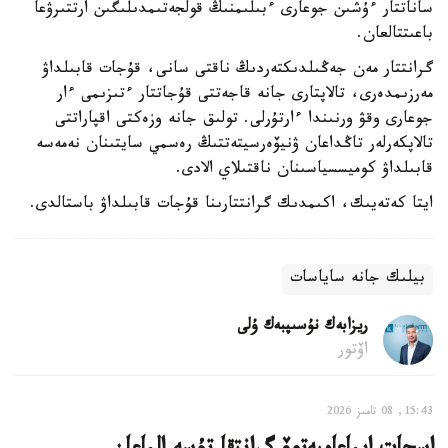
ساناتتار ءۇشىن جوعارى ءبىلىمنىڭ قولجەتىمدىلىگىن ارتتىرۋعا
باعىتتالعان.
گرانتتار مەن جەڭىلدىكتەردىڭ ناقتى سانى، قۇجات قابىلداۋ
مەرزىمدەرى، تالاپتارى جانە قاجەتتى قۇجاتتار ءتىزىمى ءار
جوعارى وقۋ ورنىندا ءارتۇرلى. تولىق جانە وزەكتى اقپاراتتى
تالاپكەرلەر تاڭداعان ۋنيۆەرسيتەتتىڭ رەسمي سايتىنان نەمەسە
قابىلداۋ كوميسسياسىنان ناقتىلاي الادى.
ايتا كەتەيىك، اكىمدىك گرانتتارىنا قۇجات قابىلداۋ باستالدى.
بيلىك جانە ساياسات
ريزابەك نۇسىپبەك ۇلى
اۆتور
15:43, 08 تامىز 2026