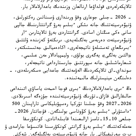
تالاپكەرلەردى قولداۋعا ارنالعان وزىندىك باعدارلامالار بار.
- 2026 -جىلى جوعارى وقۋ ورىندارى ۇسىناتىن رەكتورلىق،
ۋنيۆەرسيتەتتىك جانە ىشكى ءبىلىم بەرۋ گرانتتارىنىڭ جالپى
سانى ەكى مىڭنان اسادى. گرانتتاردى بەرۋ تالاپتارىن ءار
ۋنيۆەرسيتەت دەربەس بەلگىلەيدى. ىرىكتەۋ كەزىندە ۇلتتىق
ءبىرىڭعاي تەستىلەۋ ناتيجەلەرى، اكادەميالىق جەتىستىكتەر،
«التىن بەلگى» يەگەرى بولۋى، وليمپيادالار مەن عىلىمي،
شىعارماشىلىق جانە سپورتتىق جارىستارداعى ناتيجەلەر،
سونداي-اق تالاپكەردىڭ الەۋمەتتىك جاعدايى ەسكەرىلەدى، -
دەلىنگەن مينيسترلىك مالىمەتىندە.
ەڭ ءىرى باعدارلامالاردىڭ ءبىرى قوجا احمەت ياساۋي اتىنداعى
حالىقارالىق قازاق-تۇرىك ۋنيۆەرسيتەتىندە جۇزەگە اسىرىلادى.
2026-2027 وقۋ جىلىنا تۇركيا رەسپۋبليكاسى تاراپىنان 500
ءداستۇرلى ءبىلىم بەرۋ كۆوتاسى بولىنگەن. قۇجاتتار 2026-
جىلعى 10-15-تامىز ارالىعىندا قابىلدانادى. كونكۋرسقا
مەملەكەتتىك ءبىلىم بەرۋ گرانتى كونكۋرسىنا قاتىسۋعا جارامدى ۇ
ب ت سەرتيفيكاتى بار جانە ۋنيۆەرسيتەت بەلگىلەگەن شەكتى