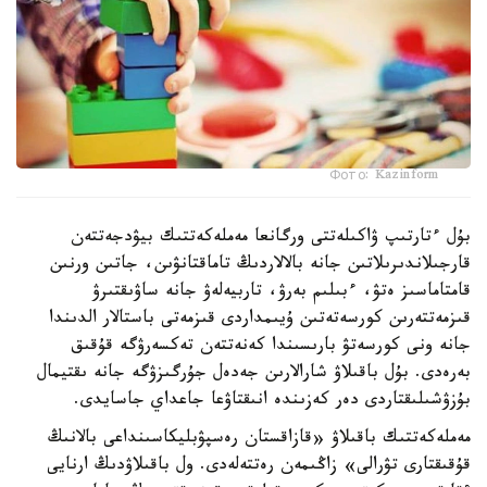
Фото: Kazinform
بۇل ءتارتىپ ۋاكىلەتتى ورگانعا مەملەكەتتىك بيۋدجەتتەن
قارجىلاندىرىلاتىن جانە بالالاردىڭ تاماقتانۋىن، جاتىن ورنىن
قامتاماسىز ەتۋ، ءبىلىم بەرۋ، تاربيەلەۋ جانە ساۋىقتىرۋ
قىزمەتتەرىن كورسەتەتىن ۇيىمداردى قىزمەتى باستالار الدىندا
جانە ونى كورسەتۋ بارىسىندا كەنەتتەن تەكسەرۋگە قۇقىق
بەرەدى. بۇل باقىلاۋ شارالارىن جەدەل جۇرگىزۋگە جانە ىقتيمال
بۇزۋشىلىقتاردى دەر كەزىندە انىقتاۋعا جاعداي جاسايدى.
مەملەكەتتىك باقىلاۋ «قازاقستان رەسپۋبليكاسىنداعى بالانىڭ
قۇقىقتارى تۋرالى» زاڭىمەن رەتتەلەدى. ول باقىلاۋدىڭ ارنايى