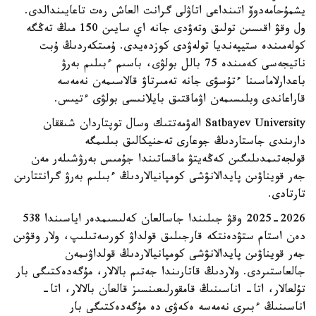
يشمۇحامەدوۆ اتىنداعى اتاۋلى گرانت العاش رەت تاعايىندالدى.
ول وقۋ اقىسىن تولىق وتەۋدى جانە اي سايىن 150 مىڭ تەڭگە
كولەمىندە ستيپەنديا تولەۋدى كوزدەيدى. ۇمىتكەردىڭ ۇبت
ناتيجەسى كەمىندە 75 بالل بولۋى، باسىم ءبىلىم بەرۋ
باعدارلاماسىنا ءتۇسۋى جانە تەمىرتاۋ قالاسىمەن نەمەسە
قاراعاندى وبلىسىمەن اۋماقتىق بايلانىسى بولۋى ءتيىس.
Satbayev University الەۋمەتتىك وسال توپتاردان شىققان
دارىندى جاستاردىڭ جوعارى تەحنيكالىق بىلىمگە
قولجەتىمدىلىگىن كەڭەيتۋ ماقساتىندا جۇمىس بەرۋشىلەر مەن
جەر قويناۋىن پايدالانۋشى كومپانيالاردىڭ ءبىلىم بەرۋ گرانتتارىن
تارتادى.
2025-2026 وقۋ جىلىندا جاسالعان كەلىسىمدەر اياسىندا 538
دەن استام ستۋدەنتكە قارجىلىق قولداۋ كورسەتىلىپ، ولار وقۋىن
جەر قويناۋىن پايدالانۋشى كومپانيالاردىڭ قولداۋىمەن
جالعاستىردى. ولاردىڭ قاتارىندا جەتىم بالالار، مۇگەدەكتىگى بار
تۇلعالار، اتا- اناسىنىڭ قامقورلىعىنسىز قالعان بالالار، اتا-
اناسىنىڭ ءبىرى نەمەسە ەكەۋى دە مۇگەدەكتىگى بار