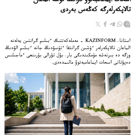
اسحات ايماعامبەتوۆ گرانتقا تۇسە الماعان
تالاپكەرلەرگە كەڭەس بەردى
استانا. KAZINFORM - مەملەكەتتىك ءبىلىم گرانتىن يەلەنە
الماعان تالاپكەرلەر ءۇشىن گرانتقا ءتۇسۋدىڭ جانە ءبىلىم الۋدىڭ
وزگە دە بىرنەشە مۇمكىندىگى بار. بۇل تۋرالى بۇرىنعى ءماجىلىس
دەپۋتاتى اسحات ايماعامبەتوۆ مالىمدەدى.