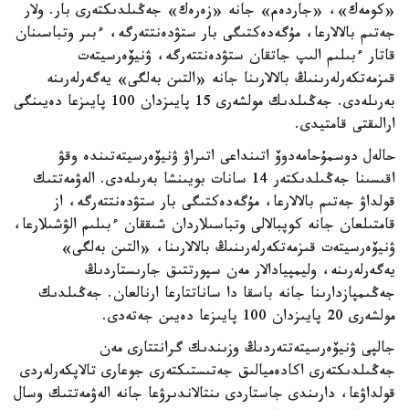
«كومەك»، «جاردەم» جانە «زەرەك» جەڭىلدىكتەرى بار. ولار
جەتىم بالالارعا، مۇگەدەكتىگى بار ستۋدەنتتەرگە، ءبىر وتباسىنان
قاتار ءبىلىم الىپ جاتقان ستۋدەنتتەرگە، ۋنيۆەرسيتەت
قىزمەتكەرلەرىنىڭ بالالارىنا جانە «التىن بەلگى» يەگەرلەرىنە
بەرىلەدى. جەڭىلدىك مولشەرى 15 پايىزدان 100 پايىزعا دەيىنگى
ارالىقتى قامتيدى.
حالەل دوسمۇحامەدوۆ اتىنداعى اتىراۋ ۋنيۆەرسيتەتىندە وقۋ
اقىسىنا جەڭىلدىكتەر 14 سانات بويىنشا بەرىلەدى. الەۋمەتتىك
قولداۋ جەتىم بالالارعا، مۇگەدەكتىگى بار ستۋدەنتتەرگە، از
قامتىلعان جانە كوپبالالى وتباسىلاردان شىققان ءبىلىم الۋشىلارعا،
ۋنيۆەرسيتەت قىزمەتكەرلەرىنىڭ بالالارىنا، «التىن بەلگى»
يەگەرلەرىنە، وليمپيادالار مەن سپورتتىق جارىستاردىڭ
جەڭىمپازدارىنا جانە باسقا دا ساناتتارعا ارنالعان. جەڭىلدىك
مولشەرى 20 پايىزدان 100 پايىزعا دەيىن جەتەدى.
جالپى ۋنيۆەرسيتەتتەردىڭ وزىندىك گرانتتارى مەن
جەڭىلدىكتەرى اكادەميالىق جەتىستىكتەرى جوعارى تالاپكەرلەردى
قولداۋعا، دارىندى جاستاردى ىنتالاندىرۋعا جانە الەۋمەتتىك وسال