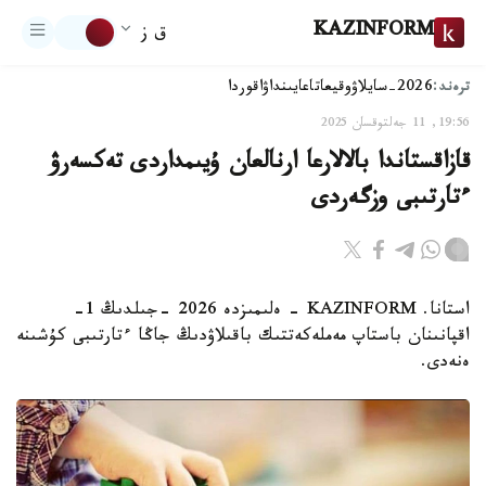
KAZINFORM
ق ز
ترەند:
2026-سايلاۋ
وقيعا
تاعايىنداۋ
اقوردا
19:56, 11 جەلتوقسان 2025
قازاقستاندا بالالارعا ارنالعان ۇيىمداردى تەكسەرۋ
ءتارتىبى وزگەردى
استانا. KAZINFORM - ەلىمىزدە 2026 -جىلدىڭ 1-
اقپانىنان باستاپ مەملەكەتتىك باقىلاۋدىڭ جاڭا ءتارتىبى كۇشىنە
ەنەدى.