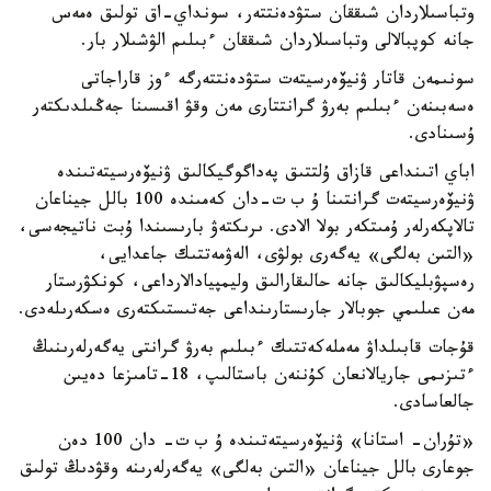
وتباسىلاردان شىققان ستۋدەنتتەر، سونداي-اق تولىق ەمەس
جانە كوپبالالى وتباسىلاردان شىققان ءبىلىم الۋشىلار بار.
سونىمەن قاتار ۋنيۆەرسيتەت ستۋدەنتتەرگە ءوز قاراجاتى
ەسەبىنەن ءبىلىم بەرۋ گرانتتارى مەن وقۋ اقىسىنا جەڭىلدىكتەر
ۇسىنادى.
اباي اتىنداعى قازاق ۇلتتىق پەداگوگيكالىق ۋنيۆەرسيتەتىندە
ۋنيۆەرسيتەت گرانتىنا ۇ ب ت-دان كەمىندە 100 بالل جيناعان
تالاپكەرلەر ۇمىتكەر بولا الادى. ىرىكتەۋ بارىسىندا ۇبت ناتيجەسى،
«التىن بەلگى» يەگەرى بولۋى، الەۋمەتتىك جاعدايى،
رەسپۋبليكالىق جانە حالىقارالىق وليمپيادالارداعى، كونكۋرستار
مەن عىلىمي جوبالار جارىستارىنداعى جەتىستىكتەرى ەسكەرىلەدى.
قۇجات قابىلداۋ مەملەكەتتىك ءبىلىم بەرۋ گرانتى يەگەرلەرىنىڭ
ءتىزىمى جاريالانعان كۇننەن باستالىپ، 18-تامىزعا دەيىن
جالعاسادى.
«تۇران- استانا» ۋنيۆەرسيتەتىندە ۇ ب ت- دان 100 دەن
جوعارى بالل جيناعان «التىن بەلگى» يەگەرلەرىنە وقۋدىڭ تولىق