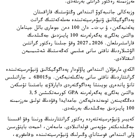
مەرزىمىنە رەكتور گرانتى بەرىلەدى.
وزبەكالى جانىبەكوۆ اتىنداعى وڭتۇستىك قازاقستان
پەداگوگيكالىق ۋنيۆەرسيتەتىندە مەملەكەتتىك گرانت
يەلەنبەگەن، ۇ ب ت- دان 100 دەن جوعارى بالل جيناعان
«التىن بەلگى» يەگەرلەرىنە 100 پايىزدىق جەڭىلدىك
قاراستىرىلعان. 2026-2027 وقۋ جىلىنا رەكتور گرانتىن
الۋشىلاردىڭ ناقتى سانى عىلىمي كەڭەستىڭ شەشىمىمەن
انىقتالادى.
الكەي مارعۇلان اتىنداعى پاۆلودار پەداگوگيكالىق ۋنيۆەرسيتەتىندە
گرانتتاردىڭ ناقتى سانى بەلگىلەنبەگەن. «6B015 - جاراتىلىس
تانۋ پاندەرى بويىنشا پەداگوگتەردى دايارلاۋ» باعىتىنا تۇسكەن
«التىن بەلگى» يەگەرلەرىنە GPA كورسەتكىشىن 3,5
دەڭگەيىنەن تومەندەتپەگەن جاعدايدا وقۋدىڭ تولىق مەرزىمىنە
100 پايىزدىق جەڭىلدىك بەرىلەدى.
كەيبىر ۋنيۆەرسيتەتتەردە رەكتور گرانتتارىنىڭ ورنىنا وقۋ اقىسىنا
جەڭىلدىكتەر جۇيەسى قولدانىلادى. ماسەلەن، احمەت بايتۇرسىن
ۇلى اتىنداعى قوستاناي وڭىرلىك ۋنيۆەرسيتەتىندە «قامقور»،