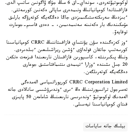
لوكوموتيۆتەردى، سونداي-اق 6 مىڭ جۇك ۆاگونىن ساتىپ الدى.
قازاقستاندا كومپانيانىڭ ونىمدەرى ساپالى ەكەنىن كورسەتتى.
ءبىزدىڭ سەرىكتەستىگىمىزدى جاڭا دەڭگەيگە كوتەرۋگە بارلىق
مۇمكىندىك بار ەكەنىنە سەنىمدىمىن، - دەدى قاسىم-جومارت
توقايەۆ.
ءوز كەزەگىندە سۋن يۋنتساي قازاقستاننىڭ CRRC كومپانياسىنا
كورسەتىپ جاتقان قولداۋى ءۇشىن ريزاشىلىعىن ءبىلدىردى.
ونىڭ پىكىرىنشە، كاسىپورىن قازاقستان نارىعىندا قىزمەت ەتكەن
20 جىل ىشىندە ءوزارا ءتيىمدى ىنتىماقتاستىق جوعارى
دەڭگەيگە كوتەرىلگەن.
CRRC Corporation Limited كورپوراتسياسى الەمدەگى
تەمىرجول ترانسپورتىنىڭ ەڭ ءىرى ءوندىرۋشىسى سانالادى جانە
الەمدىك لوكوموتيۆ ءوندىرىسى نارىعىنىڭ شامامەن 50 پايىزى
قىتاي كومپانياسىنا تيەسىلى.
بيلىك جانە ساياسات