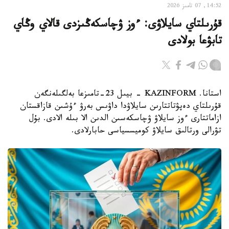
14:52, 07 تامىز 2026
قۇرىلتاي سايلاۋى: ءوز ۋچاسكەڭىزدى قالاي وڭاي
تابۋعا بولادى
استانا. KAZINFORM - بيىل 23-تامىزعا بەلگىلەنگەن
قۇرىلتاي دەپۋتاتتارىن سايلاۋدا داۋىس بەرۋ ءۇشىن قازاقستان
ازاماتتارى ءوز سايلاۋ ۋچاسكەسىن الدىن الا بىلە الادى. بۇل
تۋرالى ورتالىق سايلاۋ كوميسسياسى حابارلادى.