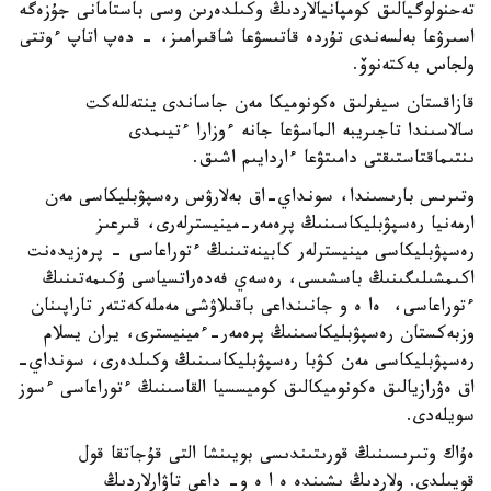
تەحنولوگيالىق كومپانيالاردىڭ وكىلدەرىن وسى باستامانى جۇزەگە
اسىرۋعا بەلسەندى تۇردە قاتىسۋعا شاقىرامىز، - دەپ اتاپ ءوتتى
ولجاس بەكتەنوۆ.
قازاقستان سيفرلىق ەكونوميكا مەن جاساندى ينتەللەكت
سالاسىندا تاجىريبە الماسۋعا جانە ءوزارا ءتيىمدى
ىنتىماقتاستىقتى دامىتۋعا ءاردايىم اشىق.
وتىرىس بارىسىندا، سونداي-اق بەلارۋس رەسپۋبليكاسى مەن
ارمەنيا رەسپۋبليكاسىنىڭ پرەمەر-مينيسترلەرى، قىرعىز
رەسپۋبليكاسى مينيسترلەر كابينەتىنىڭ ءتوراعاسى - پرەزيدەنت
اكىمشىلىگىنىڭ باسشىسى، رەسەي فەدەراتسياسى ۇكىمەتىنىڭ
ءتوراعاسى، ەا ە و جانىنداعى باقىلاۋشى مەملەكەتتەر تاراپىنان
وزبەكستان رەسپۋبليكاسىنىڭ پرەمەر-ءمينيسترى، يران يسلام
رەسپۋبليكاسى مەن كۋبا رەسپۋبليكاسىنىڭ وكىلدەرى، سونداي-
اق ەۋرازيالىق ەكونوميكالىق كوميسسيا القاسىنىڭ ءتوراعاسى ءسوز
سويلەدى.
ەۇاك وتىرىسىنىڭ قورىتىندىسى بويىنشا التى قۇجاتقا قول
قويىلدى. ولاردىڭ ىشىندە ە ا ە و- داعى تاۋارلاردىڭ