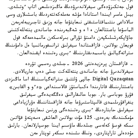
قول جەتكىزۋدەگى سيفرلاندىرۋدىڭ ماڭىزدىلىعى اتاپ ءوتىلدى.
بيىل مامىر ايىندا استانادا مۇشە مەملەكەتتەردىڭ باسشىلارى وسى
سالاداعى ىنتىماقتاستىقتى نىعايتۋعا جانە وزىق تاجىريبەلەرمەن
الماسۋعا باعىتتالعان ە ا ە و شەڭبەرىندە جاساندى ينتەللەكتىنى
جاۋاپكەرشىلىكپەن دامىتۋ تۋرالى بىرلەسكەن مالىمدەمەگە قول
قويعان بولاتىن. قازاقستاندا سيفرلىق ترانسفورماتسيا ەل دامۋىنىڭ
ستراتەگيالىق باسىمدىقتارىنىڭ ءبىرى رەتىندە ايقىندالعان.
- قازاقستان پرەزيدەنتى 2026 -جىلدى رەسمي تۇردە
سيفرلاندىرۋ جانە جاساندى ينتەللەكت جىلى دەپ جاريالادى.
Digital Qazaqstan جالپى ۇلتتىق ستراتەگياسىنىڭ اسا ماڭىزدى
باعىتتارىنىڭ قاتارىندا ەكىباستۇز قالاسىنداعى «دءو و القابىن»
قۇرۋ جوباسى بار. جوبا حالىقارالىق دەڭگەيدەگى سيفرلىق
ينفراقۇرىلىمدى قالىپتاستىرۋعا جانە قازاقستاننىڭ ەۋرازياداعى
سيفرلىق حابتاردىڭ ءبىرى رەتىندەگى ورنىن نىعايتۋعا
مۇمكىندىك بەرەدى. 125 مۆت بولاتىن العاشقى ەسەپتەۋ قۋاتىن
ىسكە قوسۋ كەلەسى جىلدىڭ ماۋسىم ايىنا جوسپارلانعان. بارلىق
مۇددەلى تاراپتاردى، ونىڭ ىشىندە ىسكەر توپتار مەن