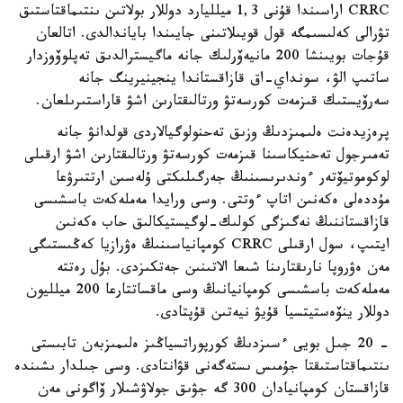
CRRC اراسىندا قۇنى 1,3 ميلليارد دوللار بولاتىن ىنتىماقتاستىق
تۋرالى كەلىسىمگە قول قويىلاتىنى جايىندا باياندالدى. اتالعان
قۇجات بويىنشا 200 مانيەۆرلىك جانە ماگيسترالدىق تەپلوۆوزدار
ساتىپ الۋ، سونداي-اق قازاقستاندا ينجينيرينگ جانە
سەرۆيستىك قىزمەت كورسەتۋ ورتالىقتارىن اشۋ قاراستىرىلعان.
پرەزيدەنت ەلىمىزدىڭ وزىق تەحنولوگيالاردى قولدانۋ جانە
تەمىرجول تەحنيكاسىنا قىزمەت كورسەتۋ ورتالىقتارىن اشۋ ارقىلى
لوكوموتيۆتەر ءوندىرىسىنىڭ جەرگىلىكتى ۇلەسىن ارتتىرۋعا
مۇددەلى ەكەنىن اتاپ ءوتتى. وسى ورايدا مەملەكەت باسشىسى
قازاقستاننىڭ نەگىزگى كولىك-لوگيستيكالىق حاب ەكەنىن
ايتىپ، سول ارقىلى CRRC كومپانياسىنىڭ ەۋرازيا كەڭىستىگى
مەن ەۋروپا نارىقتارىنا شىعا الاتىنىن جەتكىزدى. بۇل رەتتە
مەملەكەت باسشىسى كومپانيانىڭ وسى ماقساتتارعا 200 ميلليون
دوللار ينۆەستيتسيا قۇيۋ نيەتىن قۇپتادى.
- 20 جىل بويى ءسىزدىڭ كورپوراتسياڭىز ەلىمىزبەن تابىستى
ىنتىماقتاستىقتا جۇمىس ىستەگەنى قۋانتادى. وسى جىلدار ىشىندە
قازاقستان كومپانيادان 300 گە جۋىق جولاۋشىلار ۆاگونى مەن