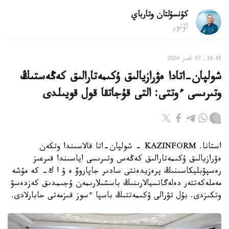
كۇنسۇلتان وتارباي
اۆتور
18:45, 07 تامىز 2026
شولپان-اتادا ەۋرازيالىق ۇكىمەتارالىق كەڭەستىڭ
وتىرىسى ءوتتى: التى قۇجاتقا قول قويىلدى
استانا. KAZINFORM - شولپان-اتا قالاسىندا وتكەن
ەۋرازيالىق ۇكىمەتارالىق كەڭەس وتىرىسى اياسىندا قىرعىز
رەسپۋبليكاسىنىڭ پرەزيدەنتى سادىر جاپاروۆ ە ۇ ا ك- كە مۇشە
مەملەكەتتەر دەلەگاتسيالارىنىڭ باسشىلارىمەن ۇجىمدىق كەزدەسۋ
وتكىزدى. بۇل تۋرالى ۇكىمەتتىڭ باسپا ءسوز قىزمەتى حابارلادى.