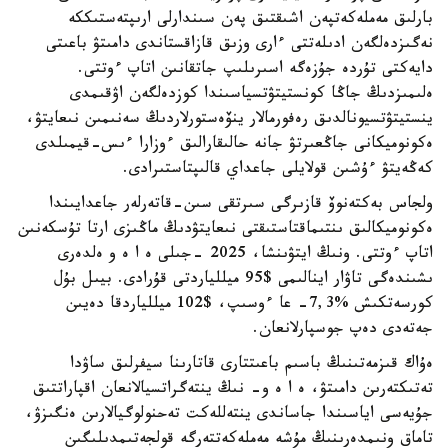
بارلىق مەملەكەتپەن اشىقتىق پەن سىندارلى ارىپتەستىككە
نەگىزدەلگەن ادىلەتتى ءارى وزىق قازاقستاندى دامىتۋ باعىتى
دايەكتى تۇردە جۇزەگە اسىرىلىپ جاتقانىن اتاپ ءوتتى.
ەلىمىزدىڭ جاڭا كونستيتۋتسياسىندا كوزدەلگەن اۋقىمدى
ينستيتۋتسيونالدىق رەفورمالار ينۆەستورلاردىڭ سەنىمىن نىعايتۋ،
ەكونوميكانى جاڭعىرتۋ جانە حالىقارالىق ءوزارا ءىس-قيمىلدى
كەڭەيتۋ ءۇشىن قولايلى جاعداي قالىپتاستىرادى.
ولجاس بەكتەنوۆ قازىرگى سىرتقى سىن-قاتەرلەر جاعدايىندا
ەكونوميكالىق ىنتىماقتاستىقتى نىعايتۋدىڭ ماڭىزى ارتا تۇسكەنىن
اتاپ ءوتتى. ونىڭ ايتۋىنشا، 2025 -جىلى ە ا ە و ەلدەرى
ىشىندەگى تاۋار اينالىمى $95 ميللياردتى قۇرادى. بيىل بۇل
كورسەتكىش %7,3- عا ءوسىپ، $102 ميللياردقا دەيىن
جەتەدى دەپ جوسپارلانعان.
ەۇاك قىزمەتىنىڭ باسىم باعىتتارى قاتارىنا سيفرلىق ساۋدا
تەتىكتەرىن دامىتۋ، ە ا ە و- نىڭ ينتەگراتسيالانعان اقپاراتتىق
جۇيەسى اياسىندا جاساندى ينتەللەكت تەحنولوگيالارىن ەنگىزۋ،
تاماق ونىمدەرىنىڭ مۇشە مەملەكەتتەرگە قولجەتىمدىلىگىن