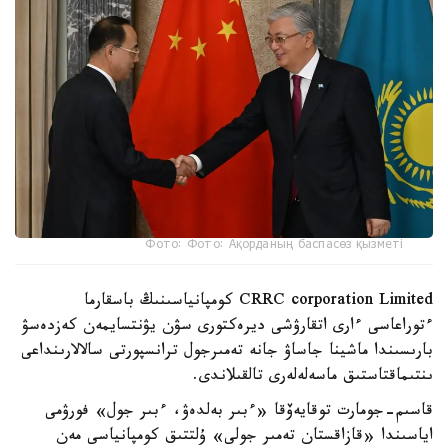
Фото: Фото: Ақорданың баспасөз қызметі
CRRC corporation Limited كومپانياسىنىڭ باسقارما
ءتوراعاسى ءارى اتقارۋشى ديرەكتورى سۋن يۋنتسايمەن كەزدەسۋ
بارىسىندا ماشينا جاساۋ جانە تەمىرجول ترانسپورتى سالالارىنداعى
ىنتىماقتاستىق ماسەلەلەرى تالقىلاندى.
قاسىم-جومارت توقايەۆقا «ءبىر بەلدەۋ، ءبىر جول» فورۋمى
اياسىندا «قازاقستان تەمىر جولى» ۇلتتىق كومپانياسى مەن