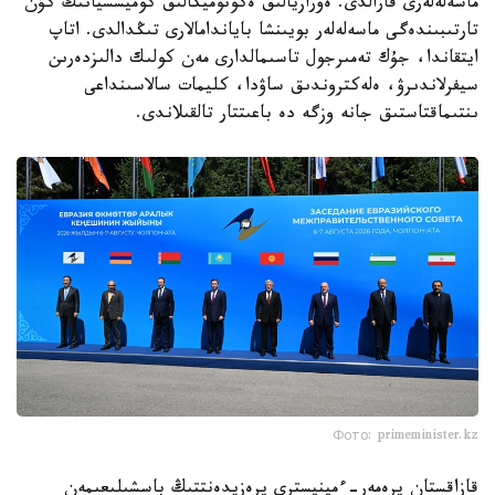
ماسەلەلەرى قارالدى. ەۋرازيالىق ەكونوميكالىق كوميسسيانىڭ كۇن
تارتىبىندەگى ماسەلەلەر بويىنشا باياندامالارى تىڭدالدى. اتاپ
ايتقاندا، جۇك تەمىرجول تاسىمالدارى مەن كولىك دالىزدەرىن
سيفرلاندىرۋ، ەلەكتروندىق ساۋدا، كليمات سالاسىنداعى
ىنتىماقتاستىق جانە وزگە دە باعىتتار تالقىلاندى.
Фото: primeminister.kz
قازاقستان پرەمەر-ءمينيسترى پرەزيدەنتتىڭ باسشىلىعىمەن