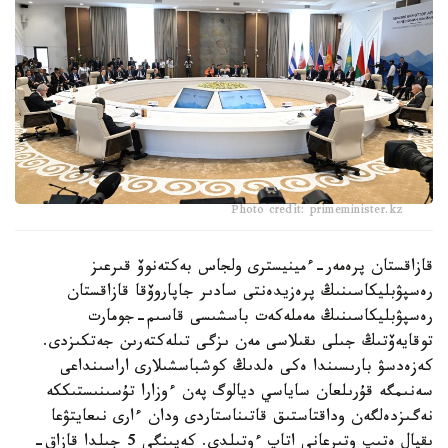
Photo credit: primeminister.kz
قازاقستان پرەمەر-ءمينيسترى ولجاس بەكتەنوۆ قىرعىز
رەسپۋبليكاسىنىڭ پرەزيدەنتى سادىر جاپاروۆقا قازاقستان
رەسپۋبليكاسىنىڭ مەملەكەت باسشىسى قاسىم-جومارت
توقايەۆتىڭ جىلى ىقىلاسى مەن ىزگى تىلەكتەرىن جەتكىزدى.
كەزەدسۋ بارىسىندا ەكى ەلدىڭ كوشباسشىلارى اراسىنداعى
سەنىمگە قۇرىلعان ساياسي ديالوگ پەن ءوزارا تۇسىنىستىككە
نەگىزدەلگەن وداقتاستىق قاتىناستاردى ودان ءارى نىعايتۋعا
ىقپال ەتىپ وتىرعانى اتاپ ءوتىلدى. كەيىنگى 5 جىلدا قازاق-