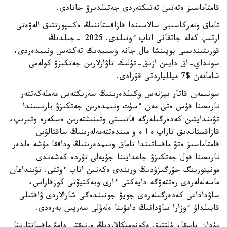
قامتاماسىز ەتەتىن تەتىكتەردى جەتىلدىرۋ جاتادى.
تاماق ونەركاسىبى سالاسىندا قازاقستاننىڭ ەكسپورتتىق الەۋەتى
ارتىپ كەلە جاتقانى اتاپ ءوتىلدى. 2025 -جىلدىڭ
قورىتىندىسى بويىنشا مال جانە وسىمدىك تەكتەس ونىمدەردى،
سونداي-اق دايىن ازىق-تۇلىك تاۋارلارىن جەتكىزۋ كولەمى
شامامەن $7 ميللياردتى قۇرادى.
سونىمەن قاتار بيزنەس وكىلدەرىنىڭ سەرىكتەس مەملەكەتتەر
نارىعىنا قۇس ەتى مەن ءسۇت ونىمدەرىن جەتكىزۋ بارىسىندا
تۋىندايتىن كەدەرگىلەرگە قاتىستى وتىنىشتەرىن ەسكەرە وتىرىپ،
قازاقستاندىق تاراپ ە ا ە و مىندەتتەمەلەرىنىڭ ساقتالۋىن
قامتاماسىز ەتۋ ماقساتىندا تاماق ونىمدەرىنىڭ وداققا مۇشە ەلدەر
نارىعىنا قول جەتكىزۋ جاعدايىنا جۇيەلى تۇردە كەشەندى
مونيتورينگ جۇرگىزۋدىڭ ورىندى ەكەنىن اتاپ ءوتتى. تۋىنداعان
ماسەلەلەردى رەتتەۋگە دايەكتى ءارى وبەكتيۆتى كوزقاراس،
ساۋداداعى كەدەرگىلەردى جويۋ جونىندەگى شارالاردى ۋاقتىلى
قابىلداۋ ءوزارا ساۋدانىڭ دامۋىنا ەلەۋلى سەرپىن بەرەدى.
بۇدان باسقا، ۇلتتىق ەكونوميكالاردىڭ ورنىقتى دامۋ ماقساتتارىنا