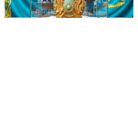
Фото: Kazinform / ИИ
GOV. KZ پلاتفورماسىندا ءوز سايلاۋ ۋچاسكەسىنىڭ ءنومىرى
مەن ورنالاسقان مەكەنجايىن بىلۋگە مۇمكىندىك بەرەتىن ونلاين-
سەرۆيس ىسكە قوسىلدى.
ازاماتتارعا ىڭعايلى بولۋى ءۇشىن ءبىر مەزەتتە ءۇش سەرۆيس
ازىرلەندى. كورسەتىلگەن گيپەرسىلتەمەلەردىڭ كەز كەلگەنىنە
ءوتۋ ارقىلى سايلاۋشى ءوزىنىڭ ءوڭىرىن تاڭداپ، ج س ن
ەنگىزىپ، سايلاۋ ۋچاسكەسىنىڭ ءنومىرىن، سونداي-اق ونىڭ
مەكەنجايىن بىلە الادى.