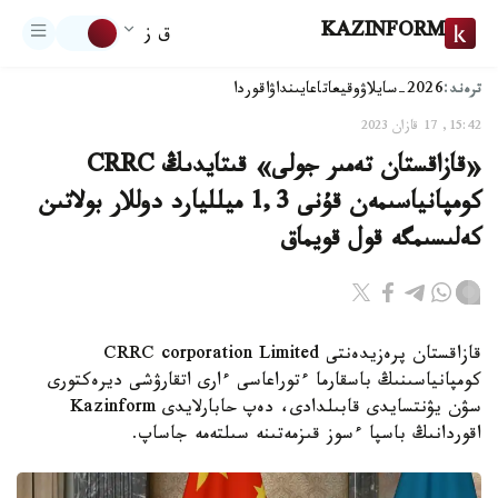
KAZINFORM
ق ز
ترەند:
2026-سايلاۋ
وقيعا
تاعايىنداۋ
اقوردا
15:42, 17 قازان 2023
«قازاقستان تەمىر جولى» قىتايدىڭ CRRC
كومپانياسىمەن قۇنى 1,3 ميلليارد دوللار بولاتىن
كەلىسىمگە قول قويماق
قازاقستان پرەزيدەنتى CRRC corporation Limited
كومپانياسىنىڭ باسقارما ءتوراعاسى ءارى اتقارۋشى ديرەكتورى
سۋن يۋنتسايدى قابىلدادى، دەپ حابارلايدى Kazinform
اقوردانىڭ باسپا ءسوز قىزمەتىنە سىلتەمە جاساپ.