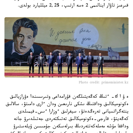
قىرعىز تاۋار اينالىمى 2 ەسە ارتىپ، $2,2 ميلليارد بولدى.
Photo credit: primeminister.kz
ە ۇ ا ك- ءتىڭ كەڭەيتىلگەن قۇرامداعى وتىرىسىندا ەۋرازيالىق
ەكونوميكالىق وداقتىڭ ىشكى نارىعىن ودان ءارى دامىتۋ، سالالىق
ينتەگراتسيانى تەرەڭدەتۋ، سيفرلىق ءوزارا ءىس-قيمىلدى
كەڭەيتۋ، قارجى-ەكونوميكالىق تەتىكتەردى جەتىلدىرۋ جانە
وداققا مۇشە مەملەكەتتەردىڭ بىرلەسكەن جۇمىسىن ۇيلەستىرۋ