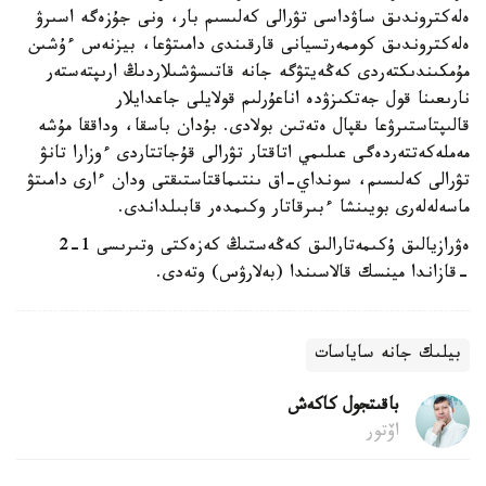
ەلەكتروندىق ساۋداسى تۋرالى كەلىسىم بار، ونى جۇزەگە اسىرۋ
ەلەكتروندىق كوممەرتسيانى قارقىندى دامىتۋعا، بيزنەس ءۇشىن
مۇمكىندىكتەردى كەڭەيتۋگە جانە قاتىسۋشىلاردىڭ ارىپتەستەر
نارىعىنا قول جەتكىزۋدە اناعۇرلىم قولايلى جاعدايلار
قالىپتاستىرۋعا ىقپال ەتەتىن بولادى. بۇدان باسقا، وداققا مۇشە
مەملەكەتتەردەگى عىلىمي اتاقتار تۋرالى قۇجاتتاردى ءوزارا تانۋ
تۋرالى كەلىسىم، سونداي-اق ىنتىماقتاستىقتى ودان ءارى دامىتۋ
ماسەلەلەرى بويىنشا ءبىرقاتار وكىمدەر قابىلداندى.
ەۋرازيالىق ۇكىمەتارالىق كەڭەستىڭ كەزەكتى وتىرىسى 1-2
-قازاندا مينسك قالاسىندا (بەلارۋس) وتەدى.
بيلىك جانە ساياسات
باقىتجول كاكەش
اۆتور