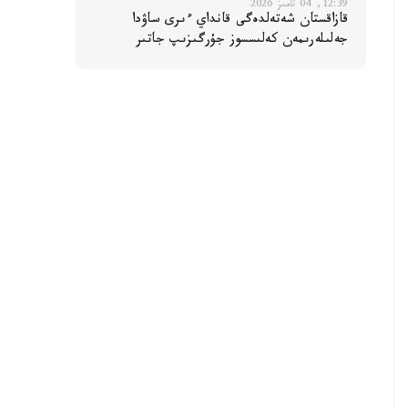
12:39, 04 تامىز 2026
قازاقستان شەتەلدەگى قانداي ءىرى ساۋدا
جەلىلەرىمەن كەلىسسوز جۇرگىزىپ جاتىر