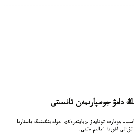
ڭ دامۋ جوسپارىمەن تانىستى
 باسشىسى قاسىم-جومارت توقايەۆ «بايتەرەك» حولدينگىنىڭ باسقارما
ۋرالى اقوردا ءمالىم ەتتى.