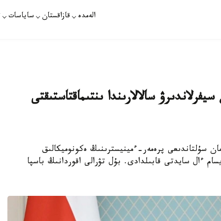
الەمدە
قازاقستان
ساياسات
ت
يفرلاندىرۋ سالالارىندا ىنتىماقتاستىقتى
 باسشىسى ومان سۇلتاندىعى پرەمەر-ءمينيسترىنىڭ ەكونوميكالىق
سام ءال سايدتى قابىلدادى. بۇل تۋرالى اقوردانىڭ باسپا