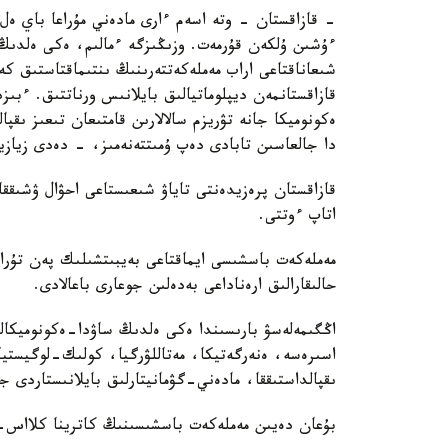
– قازاقستان – وتە اسەم ءارى مادەني مۇراعا باي ەل
شىعاناقتاعى اراب مەملەكەتتەرىنىڭ ىنتىماقتاستىق كە
قازاقستانمەن ديپلوماتيالىق بايلانىس ورناتتىق. ءبى
ەكونوميكا جانە تۋريزم سالالارىن قامتىعان تىعىز ىقپال
دا جالعاسىن تابادى دەپ ۇمىتتەنەمىز، - دەدى زيازي
قازاقستان پرەزيدەنتى تاياۋ شىعىستاعى احۋال ۋشىققا
اتاپ ءوتتى.
مەملەكەت باسشىسى ايماقتاعى بەيبىتشىلىك پەن تۇرا
حالىقارالىق ارەناداعى بەدەلىن جوعارى باعالادى.
اڭگىمەلەسۋ بارىسىندا ەكى ەلدىڭ ساۋدا-ەكونوميكالى
اسىرەسە، ەنەرگەتيكا، مەتاللۋرگيا، كولىك-لوگيستيكا
ىقپالداستىققا، مادەني-گۋمانيتارلىق بايلانىستاردى جا
بۇعان دەيىن مەملەكەت باسشىسىنىڭ كاترينا كلااس-م