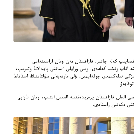
ىعايىپ كەلە جاتىر. قازاقستان مەن ومان اراسىنداعى
ە اتاپ وتكىم كەلەدى. وسى ورايلى ءساتتى پايدالانا وتىرىپ،
زگى تىلەگىمدى جولدايمىن. ۇلى مارتەبەلى سۇلتاننىڭ استاناعا
وقايەۆ.
ى العان قازاقستان پرەزيدەنتىنە العىس ايتىپ، ومان تاراپى
ەتتى ەكەنىن راستادى.