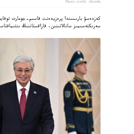
Photo credit: Akorda
كەزدەسۋ بارىسىندا پرەزيدەنت قاسىم-جومارت توقايە
سەرىكتەسىمىز سانالاتىنىن، قازاقستاننىڭ ىنتىماقتا