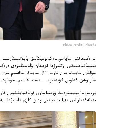
Photo credit: Akorda
– ەكىجاقتى ساياسي-ەكونوميكالىق بايلانىستارىمىز ن
ىنتىماقتاستىقتى ارتتىرۋعا قوسقان ۇلەسىڭىزدى ەرەكش
سۇلتان حايسام بەن تاريق ءال سايدقا سالەمىم مەن ى
ساپارمەن كەلۋىن كۇتەمىز، - دەدى قاسىم-جومارت ت
پرەمەر-ءمينيستردىڭ ورىنباسارى قوناقجايلىقپەن قارس
مەملەكەتارالىق ىقپالداستىقتى ودان ءارى دامىتۋعا ني