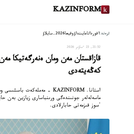
KAZINFORM
ترەند:
اقوردا
تاعايىنداۋ
وقيعا
2026-سايلاۋ
21:52, 23 ءساۋىر 2026
قازاقستان مەن ومان ەنەرگەتيكا مەن س
كەڭەيتەدى
استانا. KAZINFORM – مەملەكەت
ماسەلەلەر جونىندەگى ورىنباسارى زيازين بەن حاي
ٴسوز قىزمەتى حابارلادى.