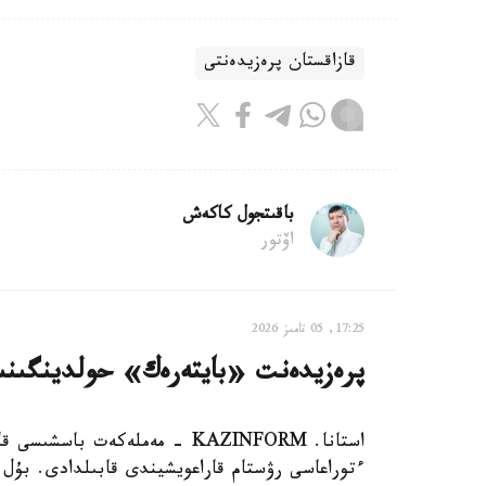
قازاقستان پرەزيدەنتى
باقىتجول كاكەش
اۆتور
17:25, 05 تامىز 2026
پرەزيدەنت «بايتەرەك» حولدينگىنى
استانا. KAZINFORM - مەملەكەت
ءتوراعاسى رۋستام قاراعويشيندى قابىلدادى. بۇل ت