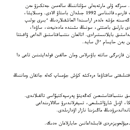
. سىزگە ۇلى مارتەبەلى سۇلتاننىڭ سالەمىن جەتكىزۋ مەن
ءۇشىن ۇلكەن قۇرمەت. وزىڭىزگە ءمالىم، ەكى ەلدىڭ قارىم-قاتىناسى 1992 جىلدان باستاۋ الادى. وسىلايشا،
ڭەسىنە مۇشە ەلدەر اراسىندا العاشقىلاردىڭ ءبىرى بولىپ
زدى بارلىق باعىتتى، سونىڭ ىشىندە مادەنيەت، ساۋدا،
داستىق بايلانىستىرادى. اتالعان ىنتىماقتاستىق الداعى ۋاقىتتا
ن بەن حايسام ءال سايد.
ن قازىرگى ساتتە باۋىرلاس ومان حالقىن قولدايتىنىن تاعى دا
قتىلىقتى ساقتاۋعا ەرەكشە كۇش جۇمساپ كەلە جاتقان وماننىڭ
ق ىنتىماقتاستىعىن كەڭەيتۋ پەرسپەكتيۆاسى تالقىلاندى.
، اۋىل شارۋاشىلىعى، تسيفرلاندىرۋ سالالارىنداعى
نداندىرۋدىڭ ماڭىزىنا نازار اۋدارىلدى.
يۋلحويزەردى قابىلداعانىن حابارلاعان ەدىك.