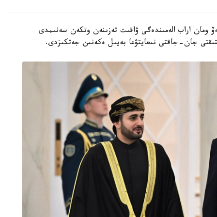
ۆ ومان اراب الەمىندەگى ۋاقىت تەزىنەن وتكەن سەنىمدى
ستىقتى جان-جاقتى نىعايتۋعا بەيىل ەكەنىن جەتكىزدى.