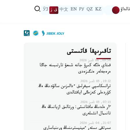
الداۋ
KZ
QZ
РУ
EN
中文
ق ز
ЎЗ
تاقىرىپقا قاتىستى
09:54, 06 تامىز 2026
قىتاي ەلگە كىرۋ جانە شىعۋ تارتىبىنە جاڭا
ەرەجەلەر ەنگىزەدى
19:32, 05 تامىز 2026
ترانسكاسپي سيفرلىق ءدالىزىن سالۋدىڭ ەڭ
كۇردەلى كەزەڭى اياقتالدى
07:15, 05 تامىز 2026
ءار ەلدىڭ ماقتانىشى: ورتالىق ازيانىڭ ەڭ
تانىمال انشىلەرى
21:07, 04 تامىز 2026
سىرتقى ىستەر ءمينيسترىنىڭ ورىنباسارى