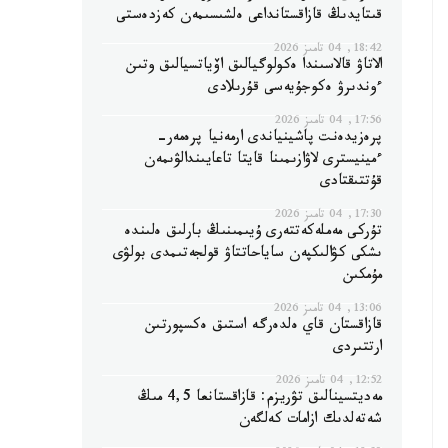
قىتايدىڭ قازاقستانداعى ەلشىسىمەن كەزدەستى
18:42, 04 تامىز 2026
الاتاۋ قالاسىندا ەكولوگيالىق اۆياتسيالىق وتىن
ءوندىرۋ ەكوجۇيەسى قۇرىلادى
17:56, 04 تامىز 2026
پرەزيدەنت پاشينياندى ارمەنيا پرەمەر-
ءمينيسترى لاۋازىمىنا قايتا تاعايىندالۋىمەن
قۇتتىقتادى
17:30, 04 تامىز 2026
تۇركى مەملەكەتتەرى ۇيىمىنىڭ بارلىق ەلىندە
ىشكى كۋالىكپەن ساياحاتتاۋ قولجەتىمدى بولۋى
مۇمكىن
13:06, 04 تامىز 2026
قازاقستان قاي ەلدەرگە استىق ەكسپورتىن
ارتتىردى
12:52, 04 تامىز 2026
مەديتسينالىق تۋريزم: قازاقستانعا 4,5 مىڭ
شەتەلدىك ازامات كەلگەن