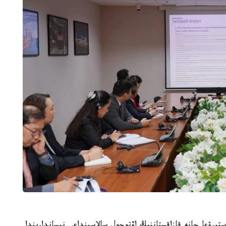
ستىرۋعا جانە قازاقستاننىڭ اۆتوجول سالاسىنداعى نىساندارىندا