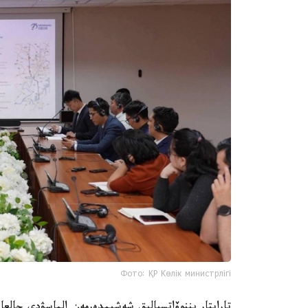
Фото: ҚР Көлік министрлігі
تاراپتار يننوۆاتسيالىق شەشىمدەرمەن الماسۋدى جالعا