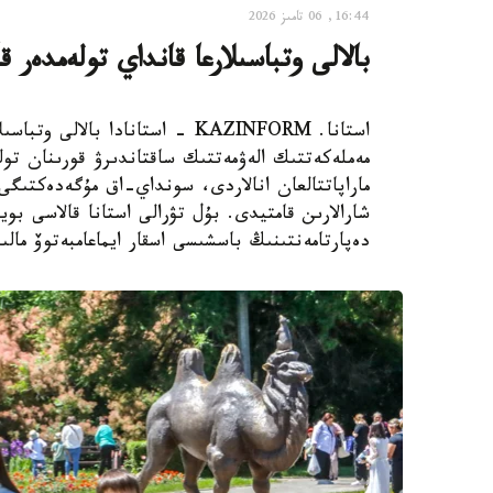
16:44, 06 تامىز 2026
بالالى وتباسىلارعا قانداي تولەمدەر ق
استانا. KAZINFORM - استانادا ب
مەملەكەتتىك الەۋمەتتىك ساقتاندىرۋ قورىنان تول
ماراپاتتالعان انالاردى، سونداي-اق مۇگەدەكتىگى ب
شارالارىن قامتيدى. بۇل تۋرالى استانا قالاسى بويى
دەپارتامەنتىنىڭ باسشىسى اسقار ايماعامبەتوۆ مالى