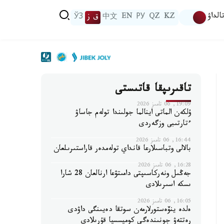
الداۋ
KZ
QZ
РУ
EN
中文
ق ز
ЎЗ
تاقىرىپقا قاتىستى
19:09, 06 تامىز 2026
ۇلكەن الماتى اينالما جولىندا تولەم جاساۋ
ءتارتىبى وزگەردى
16:44, 06 تامىز 2026
بالالى وتباسىلارعا قانداي تولەمدەر قاراستىرىلعان
16:28, 06 تامىز 2026
جەڭىل ونەركاسىپتى دامىتۋعا ارنالعان 28 شارا
ىسكە اسىرىلادى
16:05, 06 تامىز 2026
ەلدە ينۆەستورلارمەن سوتقا دەيىنگى داۋدى
رەتتەۋ جونىندەگى كوميسسيا قۇرىلادى