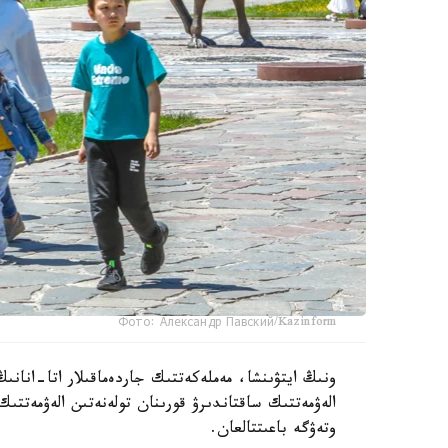
Фото: Александр Павский/Kazinform
ونىڭ ايتۋىنشا، مەملەكەتتىك جاردەماقىلار اتا-انانىڭ
الەۋمەتتىك ساقتاندىرۋ قورىنان تولەنەتىن الەۋمەتتىك
وتەۋگە باعىتتالعان.