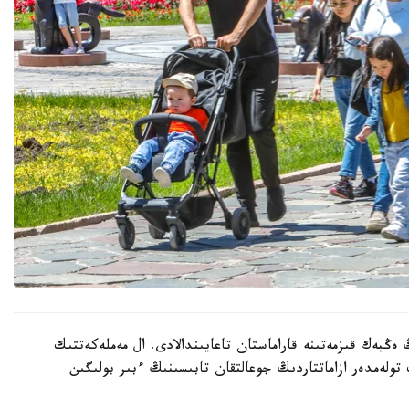
 ەڭبەك قىزمەتىنە قاراماستان تاعايىندالادى. ال مەملەكەتتىك
 تولەمدەر ازاماتتاردىڭ جوعالتقان تابىسىنىڭ ءبىر بولىگىن