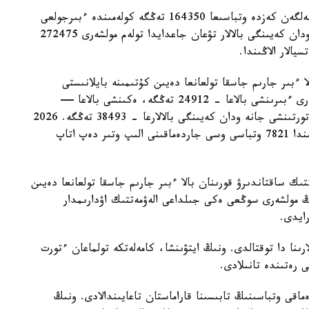
- ءبىرىنشى، ەكىنشى جانە ءۇشىنشى بالا دۇنيەگە كەلگەن كەزدە وتباسىعا 164350 تەڭگە كولەمىندە ءبىرجولعى
مەملەكەتتىك جاردەماقى تولەنەدى. ءتورتىنشى جانە ودان كەيىنگى بالالار تۋعان جاعدايدا تولەم مولشەرى 272475
الار الاڭىندا.
ا ءبىر جارىم جاسقا تولعانعا دەيىن كۇتىمىنە بايلانىستى
مەملەكەتتىك جاردەماقى بەرىلەدى. بيىل ونىڭ مولشەرى ءبىرىنشى بالاعا - 24912 تەڭگە، ەكىنشى بالاعا —
29454 تەڭگە، ءۇشىنشى بالاعا - 33952 تەڭگە، ءتورتىنشى جانە ودان كەيىنگى بالالارعا - 38493 تەڭگە. 2026
-جىلعى 1- تامىزداعى جاعداي بويىنشا استانا قالاسىندا 7821 وتباسى وسى جاردەماقىنى الىپ وتىر دەپ اتاپ
تىك ساقتاندىرۋ قورىنان بالا ءبىر جارىم جاسقا تولعانعا دەيىن
ىڭ مولشەرى سوڭعى ەكى جىلداعى الەۋمەتتىك اۋدارىمدار
لارىنا دا توقتالدى. ونىڭ ايتۋىنشا، كامەلەتكە تولماعان ءتورت
ى رەتىندە تانىلادى.
ماقى وتباسىنىڭ تابىسىنا قاراماستان تاعايىندالادى. ونىڭ