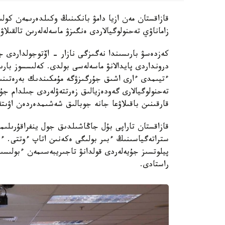
قازاقستان مەن ازيا دامۋ بانكىنىڭ وكىلدەرىمەن كول
زاماناۋي تەحنولوگيالاردى ەنگىزۋ ماسەلەلەرىن تالقىلاۋ
كەزدەسۋ بارىسىندا نەگىزگى نازار - اۆتوجولداردى ج
درونداردى پايدالانۋ ماسەلەسى بولدى. كەلىسسوز بارى
ءتيىمدى ءارى اشىق جۇرگىزۋگە مۇمكىندىك بەرەتىنىن 
تەحنولوگيالارى گەودەزيالىق زەرتتەۋلەردى جىلدام جۇ
قارقىنىن باقىلاۋعا جانە جوبالىق شەشىمدەردەن اۋىتق
قازاقستان تاراپى بۇل جاڭاشىلدىق جول ينفراقۇرىلىمى
ستراتەگياسىنىڭ ءبىر بولىگى ەكەنىن اتاپ ءوتتى. ء
پيلوتسىز جۇيەلەردى قولدانۋ تاجىريبەسىمەن ءبولىسى
راستادى.