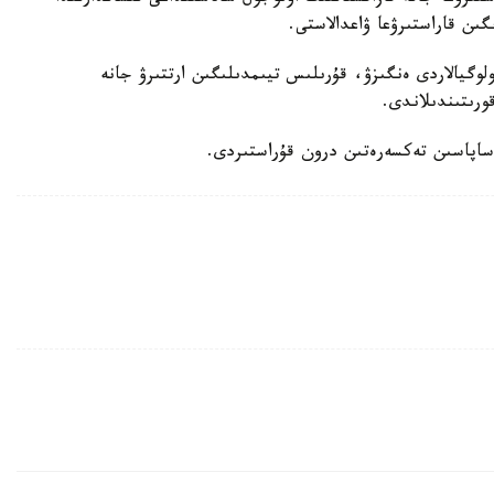
ىن قاراستىرۋعا ۋاعدالاستى.
لوگيالاردى ەنگىزۋ، قۇرىلىس تيىمدىلىگىن ارتتىرۋ جانە
ورىتىندىلاندى.
 ساپاسىن تەكسەرەتىن درون قۇراستىردى.