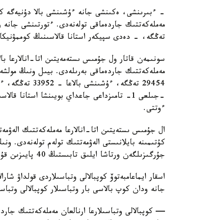
تەڭگە، - دەدى سپيكەر استانا قالاسىنىڭ كوممۋنيكاتسي
سونىمەن قاتار ول جۇمىس ىستەمەيتىن اتا-انالارعا بال
ءوتتى.
ال جۇمىس ىستەيتىن اتا-انالارعا مەملەكەتتىك الەۋمەت
كۇتىمىنە بايلانىستى الەۋمەتتىك تولەم تولەنەدى. ون
جۇرگىزىلگەن ورتاشا ايلىق تابىستىڭ 40 پايىزىن قۇرايدى.
اسقار ايماعامبەتوۆ كوپبالالى وتباسىلاردى قولداۋ شارا
جانە ودان كوپ بالاسى بار وتباسىلار كوپبالالى وتباس
— كوپبالالى وتباسىلارعا ارنالعان مەملەكەتتىك جاردە