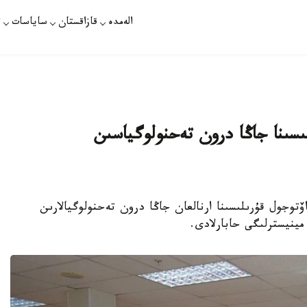
الەمدە
قازاقستان
ساياسات
ت
ىسىنا جاڭا درون تەحنولوگياسىن
مەن قىتاي اۆتوجول قۇرىلىسىنا ارنالعان جاڭا درون تەحنولوگيالارىن
مينيسترلىگى حابارلادى.