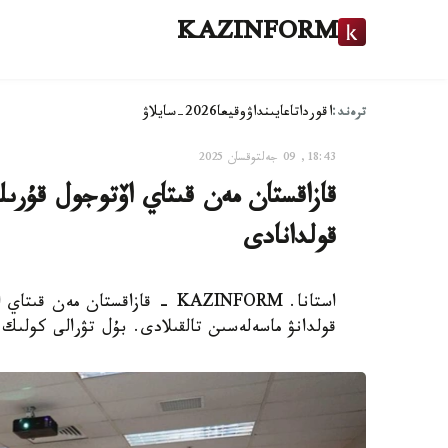
KAZINFORM
ترەند:
اقوردا
تاعايىنداۋ
وقيعا
2026-سايلاۋ
18:43, 09 جەلتوقسان 2025
قازاقستان مەن قىتاي اۆتوجول قۇرىل
قولدانادى
استانا. KAZINFORM - قازاقستان 
قولدانۋ ماسەلەسىن تالقىلادى. بۇل تۋرالى كولىك 