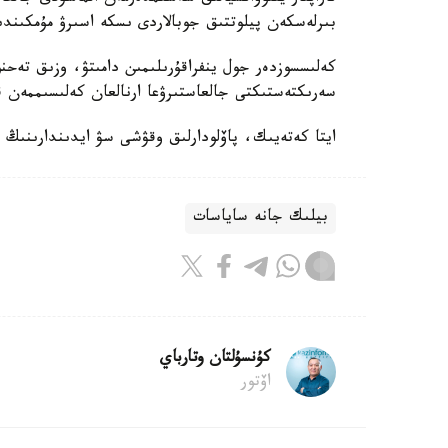
بىرلەسكەن پيلوتتىق جوبالاردى ىسكە اسىرۋ مۇمكىندىگ
كەلىسسوزدەر جول ينفراقۇرىلىمىن دامىتۋ، وزىق تەحنو
سەرىكتەستىكتى جالعاستىرۋعا ارنالعان كەلىسىممەن ق
ايتا كەتەيىك، پاۆلودارلىق وقۋشى سۋ ايدىندارىنىڭ
بيلىك جانە ساياسات
كۇنسۇلتان وتارباي
اۆتور