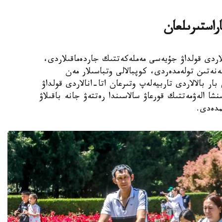
اراستىرىلعان
الالى وتباسىلاردى قولداۋ جۇيەسى مەملەكەتتىك جاردەماقىلاردى،
ەنەتىن تولەمدەردى، كوپبالالى وتباسىلار مەن
ار بالالاردى تاربيەلەپ وتىرعان اتا-انالاردى قولداۋ
نشا الەۋمەتتىك قورعاۋ سالاسىندا رەتتەۋ جانە باقىلاۋ
مدەدى.