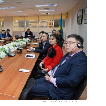
Фото: ҚР Көлік министрлігі