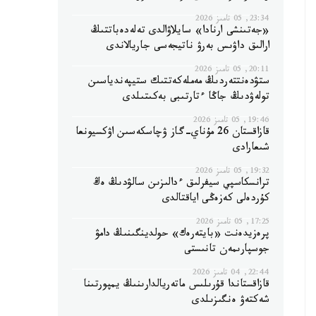
23:34, 05 تامىز 2026
«جەتىنشى ارنادا» سايلاۋالدى تەلەدەباتتىڭ
ارالىق داۋىس بەرۋ ناتيجەسى جاريالاندى
20:11, 05 تامىز 2026
ستۋدەنتتەردىڭ مەملەكەتتىك ستيپەندياسىن
تولەۋدىڭ جاڭا ءتارتىبى بەكىتىلدى
19:46, 05 تامىز 2026
قازاقستان 26 مۇناي-گاز ۋچاسكەسىن اۋكسيونعا
شىعارادى
19:32, 05 تامىز 2026
ترانسكاسپي سيفرلىق ءدالىزىن سالۋدىڭ ەڭ
كۇردەلى كەزەڭى اياقتالدى
17:25, 05 تامىز 2026
پرەزيدەنت «بايتەرەك» حولدينگىنىڭ دامۋ
جوسپارىمەن تانىستى
22:44, 04 تامىز 2026
قازاقستاندا قۇرىلىس ماتەريالدارىنىڭ يمپورتىنا
شەكتەۋ ەنگىزىلدى