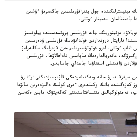
ىك مينيسترلىگىندە جول ينفراقۇرىلىمىن جاڭعىرتۋ ءۇشىن
عا باعىتتالعان سەمينار ءوتتى.
وبالاۋ، مونيتورينگ جانە قۇرىلىس پروتسەسىندە پيلوتسىز
سىندا تاراپتار درونداردى قولدانۋدىڭ قۇرىلىس ۇدەرىسىن
اتاپ ءوتتى. اەرو فوتوتۇسىرىلىم مەن لازەرلىك سكانەرلەۋ
رگىزۋگە، ماتەريالداردىڭ ساپاسىن قاداعالاۋعا، قۇرىلىس
ۋلاردى ۋاقىتىلى انىقتاۋعا جاعداي جاسايدى.
ن سيفرلاندىرۋ جانە وبەكتىلەردەگى قاۋىپسىزدىكتى ارتتىرۋ
وز كەزەگىندە بانك وكىلدەرى ءىرى كولىك دالىزدەرىن سالۋدا
پ، تەحنولوگيالىق ىنتىماقتاستىقتى كەڭەيتۋگە دايىن ەكەنىن