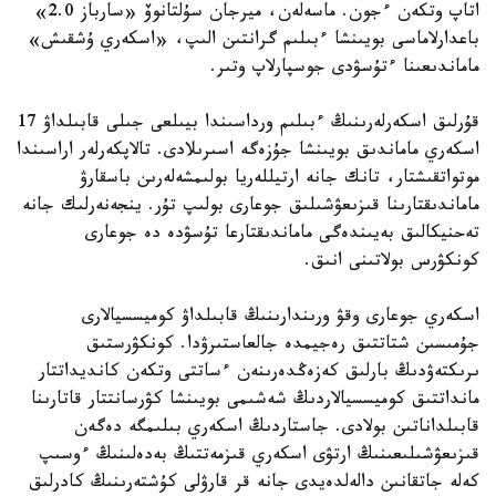
اتاپ وتكەن ءجون. ماسەلەن، ميرجان سۇلتانوۆ «سارباز 2.0»
باعدارلاماسى بويىنشا ءبىلىم گرانتىن الىپ، «اسكەري ۇشقىش»
ماماندىعىنا ءتۇسۋدى جوسپارلاپ وتىر.
قۇرلىق اسكەرلەرىنىڭ ءبىلىم ورداسىندا بيىلعى جىلى قابىلداۋ 17
اسكەري ماماندىق بويىنشا جۇزەگە اسىرىلادى. تالاپكەرلەر اراسىندا
موتواتقىشتار، تانك جانە ارتيللەريا بولىمشەلەرىن باسقارۋ
ماماندىقتارىنا قىزىعۋشىلىق جوعارى بولىپ تۇر. ينجەنەرلىك جانە
تەحنيكالىق بەيىندەگى ماماندىقتارعا تۇسۋدە دە جوعارى
كونكۋرس بولاتىنى انىق.
اسكەري جوعارى وقۋ ورىندارىنىڭ قابىلداۋ كوميسسيالارى
جۇمىسىن شتاتتىق رەجيمدە جالعاستىرۋدا. كونكۋرستىق
ىرىكتەۋدىڭ بارلىق كەزەڭدەرىنەن ءساتتى وتكەن كانديداتتار
مانداتتىق كوميسسيالاردىڭ شەشىمى بويىنشا كۋرسانتتار قاتارىنا
قابىلداناتىن بولادى. جاستاردىڭ اسكەري بىلىمگە دەگەن
قىزىعۋشىلىعىنىڭ ارتۋى اسكەري قىزمەتتىڭ بەدەلىنىڭ ءوسىپ
كەلە جاتقانىن دالەلدەيدى جانە قر قارۋلى كۇشتەرىنىڭ كادرلىق