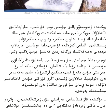
Фото: Су ресурстары және ирригация министрлігі
بۇگىندە ۆەدومستۆوارالىق جۇمىس توبى قۇرىلىپ، ساراپتامالىق
تالقىلاۋلار جۇرگىزىلدى جانە مەملەكەتتىك ورگاندار مەن سالا
ماماندارىنىڭ ۇسىنىستارىن ەسكەرە وتىرىپ، ەسكەرتۋلەر
پىسىقتالدى. الداعى كەزەڭدە تۇجىرىمداما جوباسىن جاريالاپ،
مۇددەلى مەملەكەتتىك ورگاندارمەن كەلىسۋ جوسپارلانىپ وتىر.
تۇجىرىمداما جەراستى سۋ رەسۋرستارىن باسقارۋدىڭ زاماناۋي
جۇيەسىن قالىپتاستىرۋعا باعىتتالعان. قۇجاتتى ىسكە اسىرۋ
جەراستى سۋىن يگەرۋ تيىمدىلىگىن ارتتىرۋعا، ەلدى مەكەندەر
مەن ەكونوميكا سالالارىن ۇتىمدى ءارى تۇراقتى سۋمەن قامتاماسىز
ەتۋگە، سونداي-اق سۋ قورىن ساقتاۋ مەن تولىقتىرۋعا
مۇمكىندىك بەرەدى.
- بۇگىندە قازاقستانداعى جەراستى سۋى زەرتتەلگەنىمەن، ولاردى
جان-جاقتى زەردەلەۋ دەڭگەيى ءالى دە جەتكىلىكسىز. بولاشاعى