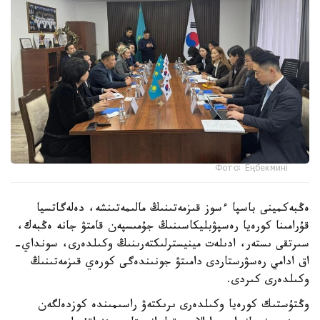
Фото: Еңбекмині
ەڭبەكمينى باسپا ءسوز قىزمەتىنىڭ مالىمەتىنشە، دەلەگاتسيا
قۇرامىنا كورەيا رەسپۋبليكاسىنىڭ جۇمىسپەن قامتۋ جانە ەڭبەك،
سىرتقى ىستەر، ادىلەت مينيسترلىكتەرىنىڭ وكىلدەرى، سونداي-
اق ادامي رەسۋرستاردى دامىتۋ جونىندەگى كورەي قىزمەتىنىڭ
وكىلدەرى كىردى.
وڭتۇستىك كورەيا وكىلدەرى ىرىكتەۋ راسىمىندە كوزدەلگەن