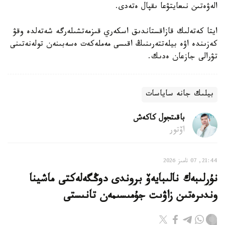
الەۋەتىن نىعايتۋعا ىقپال ەتەدى.
ايتا كەتەلىك قازاقستاندىق اسكەري قىزمەتشىلەرگە شەتەلدە وقۋ
كەزىندە اۋە بيلەتتەرىنىڭ اقىسى مەملەكەت ەسەبىنەن تولەنەتىنى
تۋرالى جازعان ەدىك.
بيلىك جانە ساياسات
باقىتجول كاكەش
اۆتور
21:44, 07 تامىز 2026
نۇرلىبەك نالىبايەۆ بروندى دوڭگەلەكتى ماشينا
وندىرەتىن زاۋىت جۇمىسىمەن تانىستى