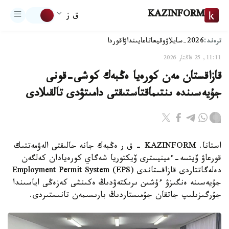
KAZINFORM
ق ز
ترەند:
2026-سايلاۋ
وقيعا
تاعايىنداۋ
اقوردا
11:11, 25 قاڭتار 2026
قازاقستان مەن كورەيا ەڭبەك كوشى-قونى
جۇيەسىندە ىنتىماقتاستىقتى دامىتۋدى تالقىلادى
استانا. KAZINFORM – ق ر ەڭبەك جانە حالىقتى الەۋمەتتىك
قورعاۋ ۆيتسە-ءمينيسترى ۆيكتوريا شەگاي كورەيادان كەلگەن
دەلەگاتتاردى قازاقستاندى Employment Permit System (EPS)
جۇيەسىنە ەنگىزۋ ءۇشىن ىرىكتەۋدىڭ ەكىنشى كەزەڭى اياسىندا
جۇرگىزىلىپ جاتقان جۇمىستاردىڭ بارىسىمەن تانىستىردى.