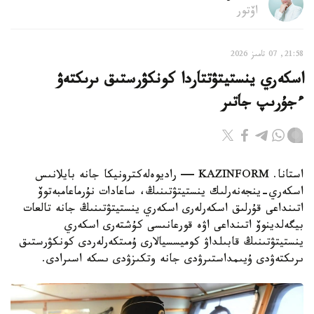
اۆتور
21:58, 07 تامىز 2026
اسكەري ينستيتۋتتاردا كونكۋرستىق ىرىكتەۋ
ءجۇرىپ جاتىر
استانا. KAZINFORM — راديوەلەكترونيكا جانە بايلانىس
اسكەري-ينجەنەرلىك ينستيتۋتىنىڭ، ساعادات نۇرماعامبەتوۆ
اتىنداعى قۇرلىق اسكەرلەرى اسكەري ينستيتۋتىنىڭ جانە تالعات
بيگەلدينوۆ اتىنداعى اۋە قورعانىسى كۇشتەرى اسكەري
ينستيتۋتىنىڭ قابىلداۋ كوميسسيالارى ۇمىتكەرلەردى كونكۋرستىق
ىرىكتەۋدى ۇيىمداستىرۋدى جانە وتكىزۋدى ىسكە اسىرادى.