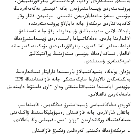
بەيىندى نىسانداردى ارالاپ، قولدانىستاعى ينفراقۇرىلىممەن،
پروتسەستەردى ۇيىمداستىرۋمەن جانە ءتيىستى مەكەمەلەردىڭ
جۇمىس ىستەۋ جاعدايلارىمەن تانىستى. سونىمەن قاتار ولار
كانديداتتاردى ىرىكتەۋ جانە دايارلاۋ پروتسەستەرىندە
پايدالانىلاتىن مەديتسينالىق ۇيىمدارعا، وقۋ جانە تەستىلەۋ
الاڭدارىنا باردى. دەلەگاتسياعا راسىمدەردى ۇيىمداستىرۋدىڭ
قولدانىستاعى تەتىكتەرى، ينفراقۇرىلىمدىق مۇمكىندىكتەر جانە
اتالعان نىسانداردىڭ جۇمىس ىستەۋىنىڭ پراكتيكالىق
اسپەكتىلەرى ۇسىنىلدى.
بۇدان بولەك، ينسپەكتسيالاۋ بارىسىندا تاراپتار نىسانداردىڭ
بەلگىلەنگەن تالاپتارعا سايكەستىگى جانە قازاقستاننىڭ EPS
جۇيەسى اياسىندا ىنتىماقتاستىقتى ودان ءارى دامىتۋعا دايىندىق
ماسەلەلەرىن تالقىلادى.
كورەي دەلەگاتسياسى ۇيىمداستىرۋ دەڭگەيىن، قابىلدانىپ
جاتقان شارالاردى جانە قازاقستان رەسپۋبليكاسىنىڭ ۋاكىلەتتى
مەملەكەتتىك ورگاندارمەن ءوزارا ءىس-قيمىلىن وڭ باعالادى.
- ىرىكتەۋدىڭ ەكىنشى كەزەڭىن وتكىزۋ قازاقستان