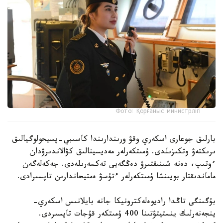
Фото: Қорғаныс министрлігі
بارلىق جوعارى اسكەري وقۋ ورىندارىندا كاسىبي-پسيحولوگيالىق
ىرىكتەۋ وتكىزىلدى. ۇمىتكەرلەر مەديسينالىق كۋالاندىرۋدان
ءوتىپ، دەنە شىنىقتىرۋ دەڭگەيى تەكسەرىلەدى. جەكەلەگەن
ماماندىقتار بويىنشا ۇمىتكەرلەر ءتۇسۋ ەمتيحاندارىن تاپسىرادى.
بۇگىنگى تاڭدا راديوەلەكترونيكا جانە بايلانىس اسكەري-
ينجەنەرلىك ينستيتۋتىنا 400 ۇمىتكەر قۇجات تاپسىردى.