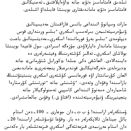
تىلدىق قامتاماسىز ەتۋ» جانە «اۋەايلاقتىق-تەحنيكالىق
قامتاماسىز ەتۋ» ماماندىقتارى بويىنشا قابىلداۋ اشىلدى.
مارات وسپانوۆ اتىنداعى باتىس قازاقستان مەديسينالىق
ۋنيۆەرسيتەتىمەن بىرلەسىپ اسكەري ءبىلىم ورىندارى قوس
ديپلومدى ءبىلىم بەرۋ فورماتىندا اسكەري-مەديتسينالىق باعىت
بويىنشا ماماندار دايارلاۋدى جۇزەگە اسىرادى. سول قاعيدا بويىنشا
بولاشاق اسكەري-تەڭىز كۇشتەرىنىڭ وفيتسەرلەرى دە
دايىندالادى. العاشقى ەكى جىلدا «كورابل شتۋرمانى» جانە
«ديزەلدى ەنەرگەتيكالىق قوندىرعىلار ينجەنەرى» ماماندىعىن
العان كۋرسانتتار اۋە قورعانىسى كۇشتەرى اسكەري ينستيتۋتىنىڭ
بازاسىندا وقۋدان وتەدى، ءۇشىنشى جانە ءتورتىنشى كۋرستاردا
شاحماردان ەسەنوۆ اتىنداعى كاسپيي تەحنولوگيالار جانە
ينجينيرينگ ۋنيۆەرسيتەتىندە (اقتاۋ ق.) وقۋىن جالعاستىرادى.
ۇمىتكەرلەر اراسىندا ۇ ب ت-دان جوعارى – 100-دەن استام
بالل جيناعان تالاپكەرلەر دە بار. وقۋعا تۇسۋشىلەر اراسىندا 20-
دان استام مەرزىمدى قىزمەتتەگى اسكەري قىزمەتشىلەر بار ەكەنىن