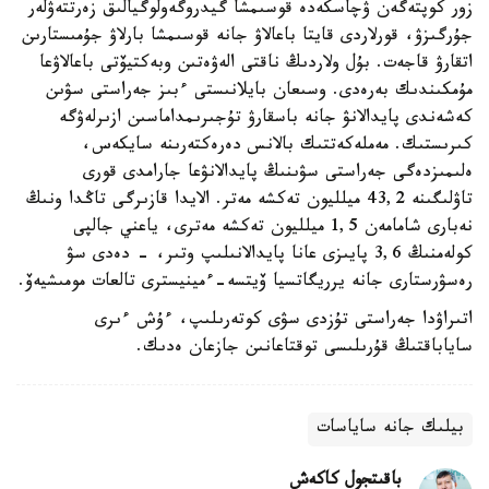
زور كوپتەگەن ۋچاسكەدە قوسىمشا گيدروگەولوگيالىق زەرتتەۋلەر
جۇرگىزۋ، قورلاردى قايتا باعالاۋ جانە قوسىمشا بارلاۋ جۇمىستارىن
اتقارۋ قاجەت. بۇل ولاردىڭ ناقتى الەۋەتىن وبەكتيۆتى باعالاۋعا
مۇمكىندىك بەرەدى. وسىعان بايلانىستى ءبىز جەراستى سۋىن
كەشەندى پايدالانۋ جانە باسقارۋ تۇجىرىمداماسىن ازىرلەۋگە
كىرىستىك. مەملەكەتتىك بالانس دەرەكتەرىنە سايكەس،
ەلىمىزدەگى جەراستى سۋىنىڭ پايدالانۋعا جارامدى قورى
تاۋلىگىنە 43,2 ميلليون تەكشە مەتر. الايدا قازىرگى تاڭدا ونىڭ
نەبارى شامامەن 1,5 ميلليون تەكشە مەترى، ياعني جالپى
كولەمنىڭ 3,6 پايىزى عانا پايدالانىلىپ وتىر، - دەدى سۋ
رەسۋرستارى جانە يرريگاتسيا ۆيتسە-ءمينيسترى تالعات مومىشيەۆ.
اتىراۋدا جەراستى تۇزدى سۋى كوتەرىلىپ، ءۇش ءىرى
ساياباقتىڭ قۇرىلىسى توقتاعانىن جازعان ەدىك.
بيلىك جانە ساياسات
باقىتجول كاكەش