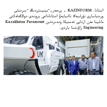
استانا. KAZINFORM - پرەمەر-ءمينيستردىڭ ءبىرىنشى
ورىنباسارى نۇرلىبەك نالىبايەۆ استاناداعى بروندى دوڭگەلەكتى
ماشينا مەن ارنايى تەحنيكا وندىرەتىن Kazakhstan Paramount
Engineering زاۋىتىنا باردى.
Фото: Солтан Жексенбеков/ Kazinform