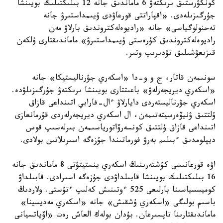
كونكۋرستىق ىرىكتەۋ 6 ماماندىق جانە 12 بىلىكتىلىك بويىنشا
جۇرگىزىلەدى. «اقپاراتتى قورعاۋدى ۇيىمداستىرۋ جانە
تەحنولوگياسى» جانە «راديوەلەكتروندىق بارلاۋ مەن
راديوەلەكتروندىق كۇرەستى ۇيىمداستىرۋ» ماماندىقتارى ۇلكەن
قىزىعۋشىلىق تۋدىرىپ وتىر.
سونىمەن قاتار، ج و و-دا «اسكەري جۋرناليستيكا» جانە
«اسكەري ديريجەرلەۋ» باعىتتارى بويىنشا ىرىكتەۋ جۇرگىزىلۋدە.
اسكەري جۋرناليستەردى دايارلاۋ ءال-فارابي اتىنداعى قازاق
ۇلتتىق ۋنيۆەرسيتەتىمەن، ال اسكەري ديريجەرلەردى قۇرمانعازى
اتىنداعى قازاق ۇلتتىق كونسەرۆاتورياسىمەن بىرلەسىپ قوس
ديپلومدىق ءبىلىم بەرۋ فورماتىندا جۇزەگە اسىرىلاتىن بولادى.
اۋە قورعانىسى كۇشتەرىنىڭ اسكەري ينستيتۋتى 8 ماماندىق جانە
16 بىلىكتىلىك بويىنشا قابىلداۋدى جۇزەگە اسىرادى. قابىلداۋ
كوميسسياسىنا بارلىعى 525 ءوتىنىش كەلىپ ءتۇستى. ولاردىڭ
باسىم بولىگى «اسكەري ۇشقىش» جانە «اسكەري مەديسينا»
ماماندىقتارىنا تاپسىرعان. بۇدان بولەك العاش رەت «اۆياتسيانى