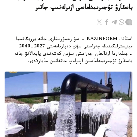
باسقارۋ تۇجىرىمداماسى ازىرلەنىپ جاتىر
استانا. KAZINFORM - سۋ رەسۋرستارى جانە يرريگاتسيا
مينيسترلىگىنىڭ جەراستى سۋى دەپارتامەنتى 2027-2040
-جىلدارعا ارنالعان جەراستى سۋىن كەشەندى پايدالانۋ جانە
باسقارۋ تۇجىرىمداماسىن ازىرلەپ جاتقانىن حابارلادى.