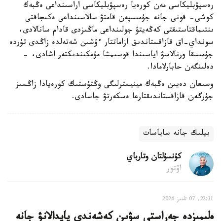
رەسپۋبليكاسى مەن كورەيا رەسپۋبليكاسى اراسىنداعى ەڭبەك
كوشى- قونى جانە جۇمىسپەن قامتۋ سالاسىنداعى ەكىجاقتى
ىنتىماقتاستىقتى كەڭەيتۋ جولىنداعى ماڭىزدى قادام سانالادى،
سونداي-اق قازاقستاندىق ازاماتتار ءۇشىن شەتەلدە زاڭدى تۇردە
جۇمىسقا ورنالاسۋ اياسىندا قوسىمشا مۇمكىندىكتەر اشادى، -
دەلىنگەن حابارلامادا.
وسىعان دەيىن ەڭبەك مينيسترلىگى وڭتۇستىك كورەيادا زاڭسىز
جۇرگەن قازاقستاندىقتارعا ەسكەرتۋ جاسادى.
بيلىك جانە ساياسات
كۇنسۇلتان وتارباي
اۆتور
22:31, 07 تامىز 2026
ەلىمىزدە جەراستى سۋىن كەشەندى پايدالانۋ جانە