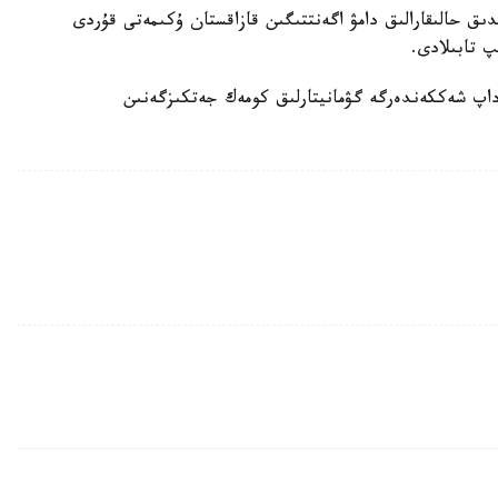
ر س ءى م «KazAID» قازاقستاندىق حالىقارالىق دامۋ اگەنتتىگىن قازاقستان ۇكىمەتى قۇردى
پ تابىلادى.
داپ شەككەندەرگە گۋمانيتارلىق كومەك جەتكىزگەنىن