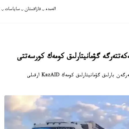
الەمدە
قازاقستان
ساياسات
ت
استانا. قازاقپارات - 2024-جىلى قازاقستان جىبەرگەن بارلىق گۋمانيتارلىق كومەك KazAID ارقىلى