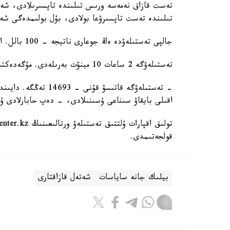
تىلىندە تەست تاپسىرۋعا بولادى، بۇل بولىمدەگى شەكت
جالپى تەستىلەۋدە ەڭ جوعارى ناتيجە - 100 بالل. ازاماتتىق الۋعا ۇمىتكەر كەمىندە 50 بالل جيناۋى ءتيىس.
تەستىلەۋگە 2 ساعات 10 مينۋت بەرىلەدى. مۇگەدەكتىگى بار ادامدارعا قوسىمشا 30 مينۋت قاراستىرىلعان.
اقىلى بايقاۋ سىناعى ۇسىنىلادى، - دەپ حابارلادى ۇل
قولجەتىمدى.
بيلىك جانە ساياسات
شەتەل قازاقتارى