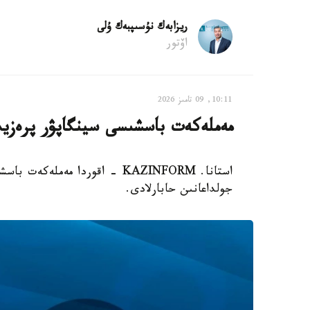
ريزابەك نۇسىپبەك ۇلى
اۆتور
10:11, 09 تامىز 2026
مەملەكەت باسشىسى سينگاپۋر پرەزيد
استانا. KAZINFORM - اقوردا مە
جولداعانىن حابارلادى.