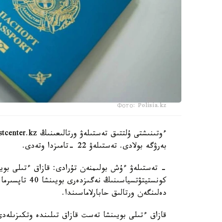
Фото: Polisia.kz
بەرۋگە بولادى. تەستىلەۋ 22 -تامىزدا وتەدى.
دەلىنگەن ورتالىق حابارلاماسىندا.