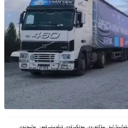
گۋمانيتارلىق جۇكتەردى جەتكىزۋدى ۇيلەستىرۋمەن بەلسەندى