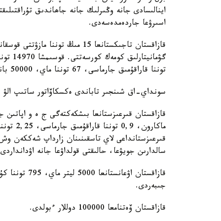
اينالىسادى جانە وڭىرلىك جانە جاھاندىق تۇراقتىلىقت
اسىرۋعا جاردەمدەسەدى.
توننا قاراقۇمىق جارماسى، 67 توننا ماي، 50000 بانكا ءسۇت كونسەرۆىلەرى جونەلتىلدى.
سونداي-اق شىنجىر تاباندى ەكسكاۆاتور ساتىپ الۋ ءۇشىن 67,9 ميلليون تەڭگە
قىرعىزستانداعى لاي تاسقىنىنان زارداپ شەككەن وش و
سالدارىن جويۋعا، حالىقتى قولداۋعا جانە اۋدانداردى 
جىبەردى.
قازاقستان ۆەتنامعا 100000 دوللار ءبولدى.