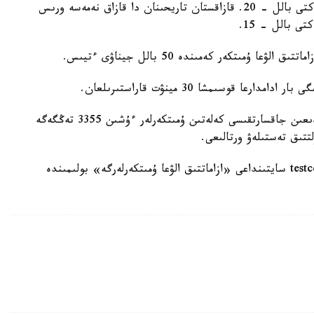
تەست قازاق نەمەسە ورىس تىلىندە تاپسىرىلادى، شەكتى بالل - 20. قازاقستان تاريحىنان دا قازاق نەمەسە ورىس
ى بالل - 15.
- تەستىلەۋگە قاتىسۋ قۇنى - 14693 تەڭگە. دايىندىعىن جاقسارتقىسى كەلەتىن ۇمىتكەرلەر ءۇشىن 3355 تەڭگەگە
تتىق تەستىلەۋ ورتالىعى.
تولىق اقپارات ۇلتتىق تەستىلەۋ ورتالىعىنىڭ testcenter.kz سايتىنداعى «ازاماتتىق الۋعا ۇمىتكەرلەرگە» بولىمىندە