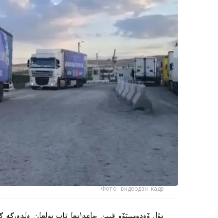
Фото: видеодан кадр
بۇل ۆەدومستۆو قيىن جاعدايعا تاپ بولعان ەلدەرگە 