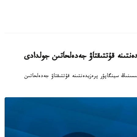
ەنتىنە قۇتتىقتاۋ جەدەلحاتىن جولدادى
ملەكەت باسشىسىنىڭ سينگاپۋر پرەزيدەنتىنە قۇتتىقتاۋ جەدەلحاتىن