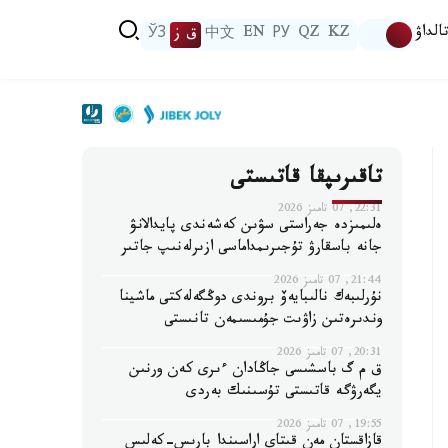
الداۋ
KZ
QZ
РУ
EN
中文
ق ز
ЎЗ
تاقىرىپقا قاتىستى
22:31, 07 تامىز 2026
ەلىمىزدە جەراستى سۋىن كەشەندى پايدالانۋ
جانە باسقارۋ تۇجىرىمداماسى ازىرلەنىپ جاتىر
21:44, 07 تامىز 2026
نۇرلىبەك نالىبايەۆ بروندى دوڭگەلەكتى ماشينا
وندىرەتىن زاۋىت جۇمىسىمەن تانىستى
20:31, 07 تامىز 2026
ق م گ باسشىسى جاڭادان ءىرى كەن ورنىن
يگەرۋگە قاتىستى تۇسىنىك بەردى
19:55, 07 تامىز 2026
قازاقستان مەن قىتاي اراسىندا بارىس-كەلىس