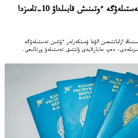
قازاقستان ازاماتتىعىن الۋعا ارنالعان تەستىلەۋگە ءوتىنىش قابىلداۋ 10-تامىزدا
رەسپۋبليكاسىنىڭ ازاماتتىعىن الۋعا ۇمىتكەرلەر ءۇشىن تەستىلەۋگە