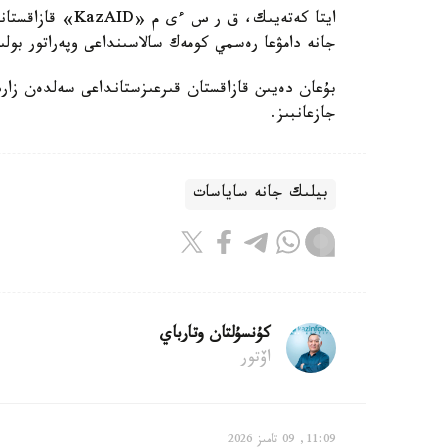
ايتا كەتەيىك، ق 
جانە دامۋعا رەسمي كومەك سالاسىنداعى وپەراتور بولى
بۇعان دەيىن قازاقستان قىرعىزستانداعى سەلدەن زار
جازعانبىز.
بيلىك جانە ساياسات
كۇنسۇلتان وتارباي
اۆتور
11:09, 09 تامىز 2026