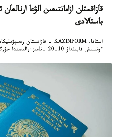
باستالادى
استانا. KAZINFORM - قازاقستان 
ءوتىنىش قابىلداۋ 10-20 -تامىز ارالىعىندا جۇرگىزىلەدى، دەپ حابارلايدى ۇلتتىق تەستىلەۋ ورتالىعى.