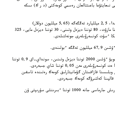
ى نىعايتۋعا باعىتتالعان رەسمي كومەكتى (د ر ك) ىسكە
قازاقستان تاجىكستانعا 15 مىڭ توننا مازۋتتى قوسقاندا، 2,5 ميلليارد تەڭگەگە (5,65 ميلليون دوللار)
گۋمانيتارلىق كومەك كورسەتتى. قوسىمشا 14970 توننا مازۋت، 80 توننا ديزەل وتىنى، 30 توننا ديزەل مايى، 325
 ءبولىندى.
قازاقستان قىرعىزستانعا بىشكەكتەگى ج ە و اپاتىن جويۋ ءۇشىن 2000 توننا ديزەل وتىنىن، سونداي-اق 0,9 توننا
ماكارون، 0,9 توننا قاراقۇمىق جارماسى، 2,25 توننا ەت كونسەرۆىلەرى مەن 0,05 توننا شاي جىبەردى.
بلىسىنا قازاقستان گۋمانيتارلىق كومەك رەتىندە تاسقىن
قالپىنا كەلتىرۋگە كومەك جىبەردى.
قازاقستان اۋعانستانعا 5000 ليتر ماي، 795 توننا كۇرىش جارماسى جانە 1000 توننا ءبىرىنشى سۇرىپتى ۇن