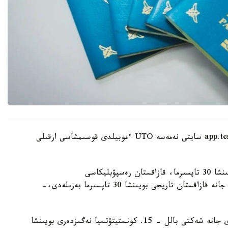
ءوتىنىشتى ۇلتتىق تەستىلەۋ ورتالىعىنىڭ app.testcenter.kz سايتى نەمەسە UTO ءموبيلدى قوسىمشاسى ارقىلى
- تەستىلەۋ ءۇش بولىمنەن تۇرادى: قازاق ءتىلى بويىنشا 30 تاپسىرما، قازاقستان رەسپۋبليكاسى
كونستيتۋتسياسىنىڭ نەگىزدەرى بويىنشا 40 تاپسىرما جانە قازاقستان تاريحى بويىنشا 30 تاپسىرما بەرىلەدى،-
قازاق ءتىلى بويىنشا تەست قازاق تىلىندە وتكىزىلەدى جانە شەكتى بالل - 15. كونستيتۋتسيا نەگىزدەرى بويىنشا