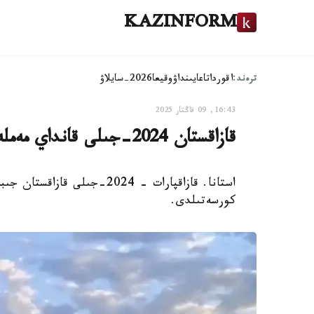
KAZINFORM
ترەند:
اقوردا
تاعايىنداۋ
وقيعا
2026-سايلاۋ
16:43, 09 قاڭتار 2025
قازاقستان 2024-جىلى قانداي مەملەكەتتەرگە گۋمانيتارلىق كومەك كورسەتتى
كورسەتىلدى.