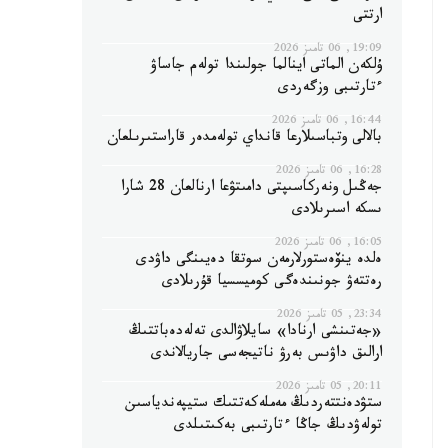
ارتتى
19:09, 06 تامىز 2026
ۇلكەن الماتى اينالما جولىندا تولەم جاساۋ
ءتارتىبى وزگەردى
16:44, 06 تامىز 2026
بالالى وتباسىلارعا قانداي تولەمدەر قاراستىرىلعان
16:28, 06 تامىز 2026
جەڭىل ونەركاسىپتى دامىتۋعا ارنالعان 28 شارا
ىسكە اسىرىلادى
16:05, 06 تامىز 2026
ەلدە ينۆەستورلارمەن سوتقا دەيىنگى داۋدى
رەتتەۋ جونىندەگى كوميسسيا قۇرىلادى
23:34, 05 تامىز 2026
«جەتىنشى ارنادا» سايلاۋالدى تەلەدەباتتىڭ
ارالىق داۋىس بەرۋ ناتيجەسى جاريالاندى
20:11, 05 تامىز 2026
ستۋدەنتتەردىڭ مەملەكەتتىك ستيپەندياسىن
تولەۋدىڭ جاڭا ءتارتىبى بەكىتىلدى