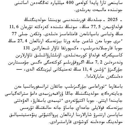
سايىنعى تازا پايدا كولەمى 400 ميلليارد تەڭگەدەن اساتىنى
جونىندە مالىمەت بەرىلدى.
- 2025 -جىلدىڭ قورىتىندىسى بويىنشا حولدينگتىڭ
قولداۋىمەن 77,5 مىڭ، سونىڭ ىشىندە كەزەكتە تۇرعان 11,6
مىڭ وتباسى باسپانامەن قامتاماسىز ەتىلدى. وتكەن جىلى 77
ءىرى جوبا مەن شاعىن جانە ورتا بيزنەسكە ارنالعان 27,4 مىڭ
جوبا قارجىلاندىرىلىپ، ەكسپورتقا تاۋار شىعاراتىن 131
كاسىپكەرگە قولداۋ كورسەتىلدى. اۋىلشارۋاشىلىق تاۋارلارىن
وندىرەتىن 7,2 مىڭ اگروقۇرىلىم كوكتەمگى ەگىس جۇمىستارىن
جۇرگىزۋ ءۇشىن 11,4 مىڭ تەحنيكانى ليزينگكە الدى، —
دەلىنگەن حابارلامادا.
باسقارما ءتوراعاسى جۇرگىزىلىپ جاتقان ترانسفورماتسيا مەن
«بايتەرەك» حولدينگىنىڭ جاڭا ۇزاقمەرزىمدى دامۋ ستراتەگياسى
جايىندا ايتتى. جوبا اكتيۆتەردى ءتيىمدى باسقارۋ، الەۋەتتى
بيزنەسكە قولايلى جاعداي جاساۋ جانە حالىقتىڭ تۇرمىس
ساپاسىن ارتتىرۋ شارالارىنا ارنالعان پرواكتيۆتى ينۆەستيتسيالىق
حولدينگ مودەلىنە كوشۋدى قاراستىرادى.