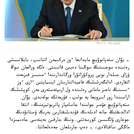
Фото: Ақорда
– يۆان ستەپانوۆيچ مايدانعا ءوز ەركىمەن اتتانىپ، بايلانىسشى
رەتىندە سوعىستىڭ سوڭىنا دەيىن قاتىستى. ەلگە ورالعان سوڭ
ۇزاق جىلدار بويى پروكۋراتۋرا ورگاندارىندا ءمىنسىز قىزمەت
اتقاردى. ادامگەرشىلىك قاعيداتتارىنان اينىمايتىن ءارى ءوز
ءىسىنىڭ ناعىز مامانى رەتىندە ول ارىپتەستەرى مەن كوپشىلىك
اراسىندا زور ابىرويعا يە بولىپ، قۇرمەتكە بولەندى. يۆان
ستەپانوۆيچ عۇمىر جولىندا جاسامپاز پاتريوتيزمنىڭ، انتقا
ادالدىقتىڭ جانە ادىلدىك قۇندىلىقتارىن بەرىك ۇستانۋدىڭ
جوعارى ۇلگىسىن كورسەتتى. ونىڭ جارقىن بەينەسى جادىمىزدا
ماڭگى ساقتالادى، – دەپ جازىلعان جەدەلحاتتا.