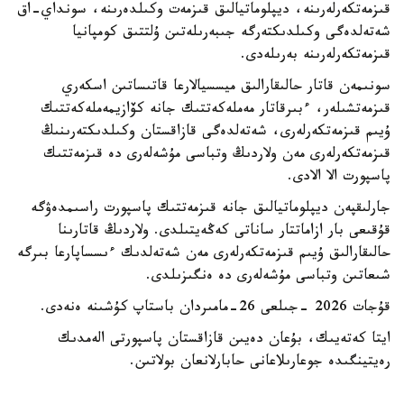
قىزمەتكەرلەرىنە، ديپلوماتيالىق قىزمەت وكىلدەرىنە، سونداي-اق
شەتەلدەگى وكىلدىكتەرگە جىبەرىلەتىن ۇلتتىق كومپانيا
قىزمەتكەرلەرىنە بەرىلەدى.
سونىمەن قاتار حالىقارالىق ميسسيالارعا قاتىساتىن اسكەري
قىزمەتشىلەر، ءبىرقاتار مەملەكەتتىك جانە كۆازيمەملەكەتتىك
ۇيىم قىزمەتكەرلەرى، شەتەلدەگى قازاقستان وكىلدىكتەرىنىڭ
قىزمەتكەرلەرى مەن ولاردىڭ وتباسى مۇشەلەرى دە قىزمەتتىك
پاسپورت الا الادى.
جارلىقپەن ديپلوماتيالىق جانە قىزمەتتىك پاسپورت راسىمدەۋگە
قۇقىعى بار ازاماتتار ساناتى كەڭەيتىلدى. ولاردىڭ قاتارىنا
حالىقارالىق ۇيىم قىزمەتكەرلەرى مەن شەتەلدىك ءىسساپارعا بىرگە
شىعاتىن وتباسى مۇشەلەرى دە ەنگىزىلدى.
قۇجات 2026 -جىلعى 26-مامىردان باستاپ كۇشىنە ەنەدى.
ايتا كەتەيىك، بۇعان دەيىن قازاقستان پاسپورتى الەمدىك
رەيتينگىدە جوعارىلاعانى حابارلانعان بولاتىن.