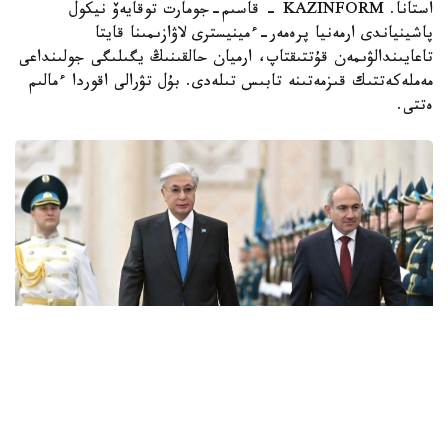
استانا. KAZINFORM - قاسىم-جومارت توقايەۆ نيكول
پاشينياندى ارمەنيا پرەمەر-ءمينيسترى لاۋازىمىنا قايتا
تاعايىندالۋىمەن قۇتتىقتاپ، ارميان حالقىنىڭ يگىلىگى جولىنداعى
مەملەكەتتىك قىزمەتىنە تابىس تىلەدى. بۇل تۋرالى اقوردا ءمالىم
ەتتى.
Фото: Ақорда