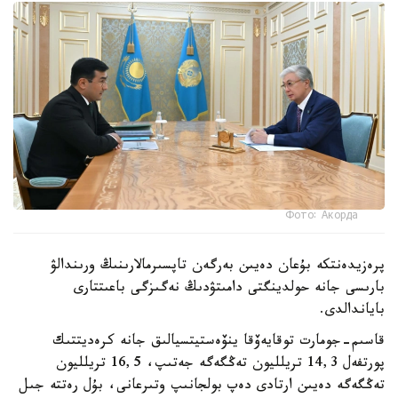
Фото: Акорда
پرەزيدەنتكە بۇعان دەيىن بەرگەن تاپسىرمالارىنىڭ ورىندالۋ
بارىسى جانە حولدينگتى دامىتۋدىڭ نەگىزگى باعىتتارى
باياندالدى.
قاسىم-جومارت توقايەۆقا ينۆەستيتسيالىق جانە كرەديتتىك
پورتفەل 14,3 تريلليون تەڭگەگە جەتىپ، 16,5 تريلليون
تەڭگەگە دەيىن ارتادى دەپ بولجانىپ وتىرعانى، بۇل رەتتە جىل