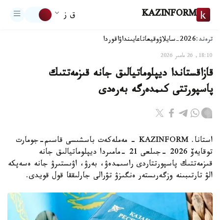
KAZINFORM
ق ز
ترەند:
2026-سايلاۋ
وقيعا
تاعايىنداۋ
اقوردا
18:10, 26 مامىر 2026
قازاقستاندا ديپلوماتيالىق جانە قىزمەتتىك
پاسپورتتى كىمدەرگە بەرەدى
استانا. KAZINFORM - مەملەكەت باسشىسى قاسىم-جومارت
توقايەۆ 2026 -جىلعى 21 -مامىردا ديپلوماتيالىق جانە
قىزمەتتىك پاسپورتتاردى راسىمدەۋ، بەرۋ، اۋىستىرۋ جانە ەسەپكە
الۋ تارتىبىنە وزگەرىستەر ەنگىزۋ تۋرالى جارلىققا قول قويدى.