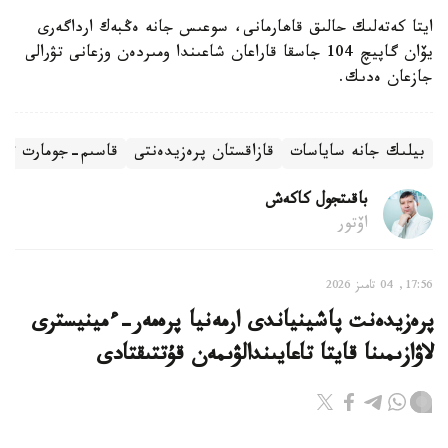
ايتا كەتەلىك حالىق قاھارمانى، سوعىس جانە ەڭبەك ارداگەرى
يۆان گاپيچ 104 جاسقا قاراعان شاعىندا ومىردەن وزعانى تۋرالى
جازعان ەدىك.
بيلىك جانە ساياسات
قازاقستان پرەزيدەنتى
قاسىم-جومارت توقا
باقىتجول كاكەش
اۆتور
17:56, 04 تامىز 2026
پرەزيدەنت پاشينياندى ارمەنيا پرەمەر-ءمينيسترى
لاۋازىمىنا قايتا تاعايىندالۋىمەن قۇتتىقتادى