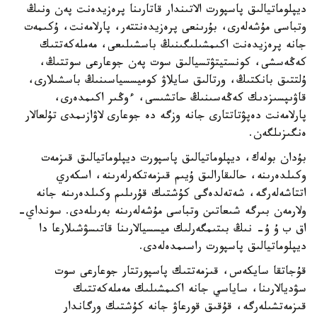
ديپلوماتيالىق پاسپورت الاتىندار قاتارىنا پرەزيدەنت پەن ونىڭ
وتباسى مۇشەلەرى، بۇرىنعى پرەزيدەنتتەر، پارلامەنت، ۇكىمەت
جانە پرەزيدەنت اكىمشىلىگىنىڭ باسشىلىعى، مەملەكەتتىك
كەڭەسشى، كونستيتۋتسيالىق سوت پەن جوعارعى سوتتىڭ،
ۇلتتىق بانكتىڭ، ورتالىق سايلاۋ كوميسسياسىنىڭ باسشىلارى،
قاۋىپسىزدىك كەڭەسىنىڭ حاتشىسى، ءوڭىر اكىمدەرى،
پارلامەنت دەپۋتاتتارى جانە وزگە دە جوعارى لاۋازىمدى تۇلعالار
ەنگىزىلگەن.
بۇدان بولەك، ديپلوماتيالىق پاسپورت ديپلوماتيالىق قىزمەت
وكىلدەرىنە، حالىقارالىق ۇيىم قىزمەتكەرلەرىنە، اسكەري
اتتاشەلەرگە، شەتەلدەگى كۇشتىك قۇرىلىم وكىلدەرىنە جانە
ولارمەن بىرگە شىعاتىن وتباسى مۇشەلەرىنە بەرىلەدى. سونداي-
اق ب ۇ ۇ- نىڭ بىتىمگەرلىك ميسسيالارىنا قاتىسۋشىلارعا دا
ديپلوماتيالىق پاسپورت راسىمدەلەدى.
قۇجاتقا سايكەس، قىزمەتتىك پاسپورتتار جوعارعى سوت
سۋديالارىنا، ساياسي جانە اكىمشىلىك مەملەكەتتىك
قىزمەتشىلەرگە، قۇقىق قورعاۋ جانە كۇشتىك ورگاندار