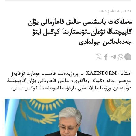
21:51, 04 تامىز 2026
مەملەكەت باسشىسى حالىق قاھارمانى يۆان
گاپيچتىڭ تۋعان-تۋىستارىنا كوڭىل ايتۋ
جەدەلحاتىن جولدادى
استانا. KAZINFORM – پرەزيدەنت قاسىم-جومارت توقايەۆ
سوعىس جانە ەڭبەك ارداگەرى، حالىق قاھارمانى يۆان گاپيچتىڭ
دۇنيەدەن وزۋىنا بايلانىستى مارقۇمنىڭ وتباسىنا كوڭىل ايتتى.