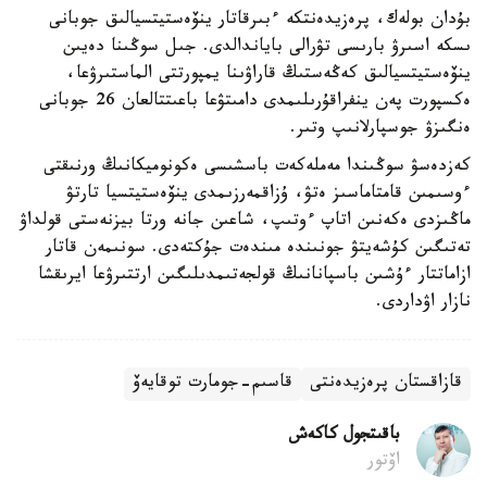
بۇدان بولەك، پرەزيدەنتكە ءبىرقاتار ينۆەستيتسيالىق جوبانى
ىسكە اسىرۋ بارىسى تۋرالى باياندالدى. جىل سوڭىنا دەيىن
ينۆەستيتسيالىق كەڭەستىڭ قاراۋىنا يمپورتتى الماستىرۋعا،
ەكسپورت پەن ينفراقۇرىلىمدى دامىتۋعا باعىتتالعان 26 جوبانى
ەنگىزۋ جوسپارلانىپ وتىر.
كەزدەسۋ سوڭىندا مەملەكەت باسشىسى ەكونوميكانىڭ ورنىقتى
ءوسىمىن قامتاماسىز ەتۋ، ۇزاقمەرزىمدى ينۆەستيتسيا تارتۋ
ماڭىزدى ەكەنىن اتاپ ءوتىپ، شاعىن جانە ورتا بيزنەستى قولداۋ
تەتىگىن كۇشەيتۋ جونىندە مىندەت جۇكتەدى. سونىمەن قاتار
ازاماتتار ءۇشىن باسپانانىڭ قولجەتىمدىلىگىن ارتتىرۋعا ايرىقشا
نازار اۋداردى.
قازاقستان پرەزيدەنتى
قاسىم-جومارت توقايەۆ
باقىتجول كاكەش
اۆتور