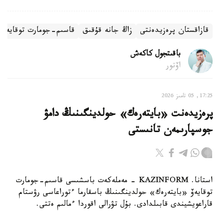
قازاقستان پرەزيدەنتى
زاڭ جانە قۇقىق
قاسىم-جومارت توقايەۆ
باقىتجول كاكەش
اۆتور
17:25, 05 تامىز 2026
پرەزيدەنت «بايتەرەك» حولدينگىنىڭ دامۋ
جوسپارىمەن تانىستى
استانا. KAZINFORM - مەملەكەت باسشىسى قاسىم-جومارت
توقايەۆ «بايتەرەك» حولدينگىنىڭ باسقارما ءتوراعاسى رۋستام
قاراعويشيندى قابىلدادى. بۇل تۋرالى اقوردا ءمالىم ەتتى.