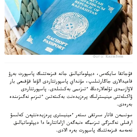
Фото: Kazinform
قۇجاتقا سايكەس، ديپلوماتيالىق جانە قىزمەتتىك پاسپورت بەرۋ
قاعيدالارى جاڭارتىلىپ، مۇنداي پاسپورتتاردى الۋعا قۇقىعى بار
لاۋازىمدى تۇلعالاردىڭ ءتىزىمى بەكىتىلدى. پاسپورتتاردى
ۋاكىلەتتى مينيسترلىك پرەزيدەنت بەكىتەتىن ءتىزىم نەگىزىندە
بەرەدى.
سونىمەن قاتار سىرتقى ىستەر ءمينيسترى پرەزيدەنتپەن كەلىسۋ
ارقىلى نەگىزگى تىزىمگە ەنبەگەن ازاماتتارعا دا ديپلوماتيالىق
نەمەسە قىزمەتتىك پاسپورت بەرە الادى.