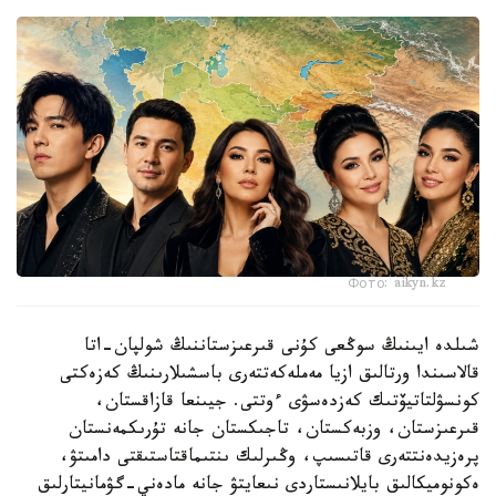
Фото: aikyn.kz
شىلدە ايىنىڭ سوڭعى كۇنى قىرعىزستاننىڭ شولپان-اتا
قالاسىندا ورتالىق ازيا مەملەكەتتەرى باسشىلارىنىڭ كەزەكتى
كونسۋلتاتيۆتىك كەزدەسۋى ءوتتى. جيىنعا قازاقستان،
قىرعىزستان، وزبەكستان، تاجىكستان جانە تۇرىكمەنستان
پرەزيدەنتتەرى قاتىسىپ، وڭىرلىك ىنتىماقتاستىقتى دامىتۋ،
ەكونوميكالىق بايلانىستاردى نىعايتۋ جانە مادەني-گۋمانيتارلىق