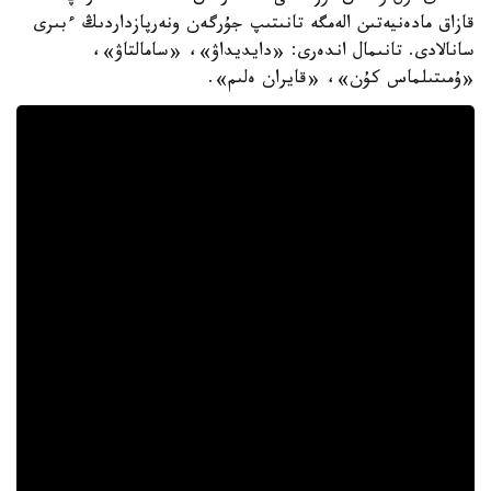
قازاق مادەنيەتىن الەمگە تانىتىپ جۇرگەن ونەرپازداردىڭ ءبىرى
سانالادى. تانىمال اندەرى: «دايديداۋ»، «سامالتاۋ»،
«ۇمىتىلماس كۇن»، «قايران ەلىم».