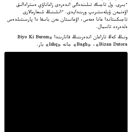
ءبىرى. ول تاجىك تىلىندەگى اندەردى زاماناۋي ەسترادالىق
اۋەنمەن ۇيلەستىرىپ ورىندايدى. ءانشىنىڭ شىعارمالارى
تاجىكستاندا عانا ەمەس، اۋعانستان مەن باسقا دا پارسىتىلدەس
ەلدەردە تانىمال.
ونىڭ كەڭ تاراعان اندەرىنىڭ قاتارىندا «Biyo Ki Burem
Bagh» ،«Bizan Dutora» جانە «Ishq» بار.