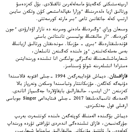
ارىپتەستىكتى كەڭەيتۋ ماسەلەلەرىن تالقىلادى. بۇل كەزدەسۋ
ورتالىق ازيا ەلدەرىنىڭ ءوزارا ىقپالداستىعى كۇن وتكەن سايىن
ارتىپ كەلە جاتقانىن تاعى ءبىر مارتە كورسەتتى.
وسىعان وراي ءوڭىردىڭ مادەني ومىرىنە دە نازار اۋدارۋدى ءجون
كوردىك. ءار حالىقتىڭ بولمىسىن تانىتاتىن باستى
قۇندىلىقتاردىڭ ءبىرى - مۋزىكا. سوندىقتان ورتالىق ازيانىڭ
بەس مەملەكەتىنەن ءوز ەلىندە كەڭىنەن تانىلعان،
شىعارماشىلىعىنىڭ نەگىزگى بولىگىن انا تىلىندە ورىندايتىن
ەسترادا انشىلەرىنە شولۋ ۇسىنامىز.
قازاقستان
. ديماش قۇدايبەرگەن 1994 -جىلى اقتوبە قالاسىندا
دۇنيەگە كەلگەن. مۋزىكانتتار وتباسىندا وسكەن ونەرپاز بالا
كەزىنەن ءان ايتىپ، حالىقارالىق بايقاۋلاردا جەڭىمپاز اتاندى.
الەمدىك تانىمالدىلىققا 2017 -جىلى قىتايداعى Singer جوباسى
ارقىلى قول جەتكىزدى.
ديماش بۇگىندە الەمنىڭ كوپتەگەن ەلىندە كونتسەرت بەرىپ
جۇرگەنىمەن، قازاق تىلىندەگى اندەردى تۇراقتى تۇردە ورىنداپ
كەلەدى. ول ۇلتتىق مۋزىكانى حالىقارالىق ساحناعا شىعارىپ،