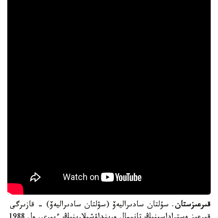
قىرعىزستان
. سۇلتان سادىراليەۆ (سۋلتان سادىراليەۆ) - قازىرگى
قىرعىز ەستراداسىنىڭ تانىمال ورىنداۋشىلارىنىڭ ءبىرى. ول 1988