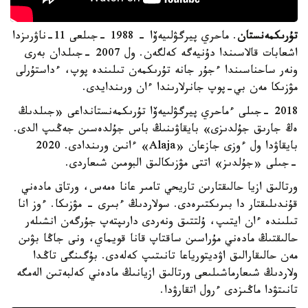
تۇرىكمەنستان
. ماحري پيرگۋلىيەۆا - 1988 -جىلعى 11-ناۋرىزدا
اشعابات قالاسىندا دۇنيەگە كەلگەن. ول 2007 -جىلدان بەرى
ونەر ساحناسىندا ءجۇر جانە تۇرىكمەن تىلىندە پوپ، ءداستۇرلى
مۋزىكا مەن بي-پوپ جانرلارىندا ءان ورىندايدى.
2018 -جىلى ءماحري پيرگۋلىيەۆا تۇرىكمەنستانداعى «جىلدىڭ
ەڭ جارىق جۇلدىزى» بايقاۋىنىڭ باس جۇلدەسىن جەڭىپ الدى.
بايقاۋدا ول ءوزى جازعان «Alaja» ءانىن ورىندادى. 2020
-جىلى «جۇلدىز» اتتى مۋزىكالىق البومىن شىعاردى.
ورتالىق ازيا حالىقتارىن تاريحي تامىر عانا ەمەس، ورتاق مادەني
قۇندىلىقتار دا بىرىكتىرەدى. سولاردىڭ ءبىرى - مۋزىكا. ءوز انا
تىلىندە ءان ايتىپ، ۇلتتىق ونەردى دارىپتەپ جۇرگەن انشىلەر
حالىقتىڭ مادەني مۇراسىن ساقتاپ قانا قويماي، ونى جاڭا بۋىن
مەن حالىقارالىق اۋديتورياعا تانىتىپ كەلەدى. بۇگىنگى تاڭدا
ولاردىڭ شىعارماشىلىعى ورتالىق ازيانىڭ مادەني كەلبەتىن الەمگە
تانىتۋدا ماڭىزدى ءرول اتقارۋدا.