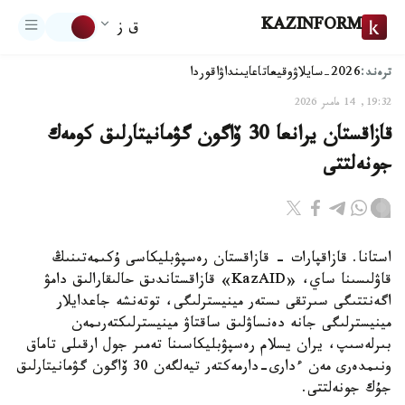
KAZINFORM
ق ز
ترەند:
2026-سايلاۋ
وقيعا
تاعايىنداۋ
اقوردا
19:32, 14 مامىر 2026
قازاقستان يرانعا 30 ۆاگون گۋمانيتارلىق كومەك
جونەلتتى
استانا. قازاقپارات - قازاقستان رەسپۋبليكاسى ۇكىمەتىنىڭ
قاۋلىسىنا ساي، «KazAID» قازاقستاندىق حالىقارالىق دامۋ
اگەنتتىگى سىرتقى ىستەر مينيسترلىگى، توتەنشە جاعدايلار
مينيسترلىگى جانە دەنساۋلىق ساقتاۋ مينيسترلىكتەرىمەن
بىرلەسىپ، يران يسلام رەسپۋبليكاسىنا تەمىر جول ارقىلى تاماق
ونىمدەرى مەن ءدارى-دارمەكتەر تيەلگەن 30 ۆاگون گۋمانيتارلىق
جۇك جونەلتتى.