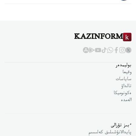
KAZINFORM
بوليمدەر
وقيعا
ساياسات
تالداۋ
ەكونوميكا
الەمدە
ءبىز تۋرالى
پايدالانۋشىلىق كەلىسىم