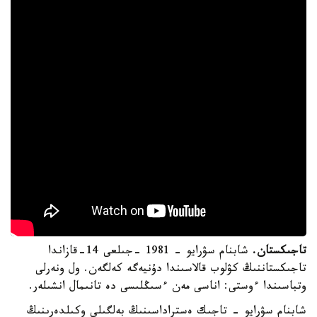
تاجىكستان.
شابنام سۋرايو - 1981 -جىلعى 14-قازاندا
تاجىكستاننىڭ كۋلوب قالاسىندا دۇنيەگە كەلگەن. ول ونەرلى
وتباسىندا ءوستى: اناسى مەن ءسىڭلىسى دە تانىمال انشىلەر.
شابنام سۋرايو - تاجىك ەستراداسىنىڭ بەلگىلى وكىلدەرىنىڭ