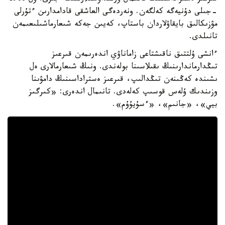
-جىلى دۇنيەگە كەلگەن. ونەردەگى العاشقى قادامدارىن ءتۇرلى
مۋزىكالىق بايقاۋلاردان باستاپ، كەيىن جەكە شىعارماشىلىعىمەن
تانىلدى.
ءانشى ۇلتتىق ناقىشتاعى زاماناۋي اندەرىمەن قىرعىز
تىڭدارماندارىنىڭ ىقىلاسىنا بولەندى. ونىڭ شىعارمالارى ەل
ىشىندە كەڭىنەن تىڭدالىپ، قىرعىز ەستراداسىنىڭ دامۋىنا
وزىندىك ۇلەس قوسىپ كەلەدى. تانىمال اندەرى: «كىرگىز
بيي»، «جانىم»، «ءسۇيۇۇم».