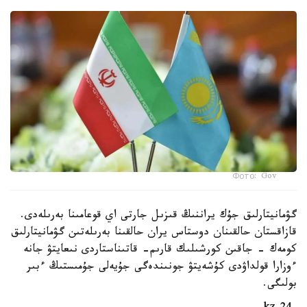
Фото: Gov
گۋمانيتارلىق جۇك يراننىڭ قىزىل جارتى اي قوعامىنا بەرىلەدى.
قازاقستان حالقىنان دوستاس يران حالقىنا بەرىلەتىن گۋمانيتارلىق
كومەك - جاقىن كورشىلىك قارىم- قاتىناستاردى نىعايتۋ جانە
ءوزارا قولداۋدى كۇشەيتۋ جونىندەگى جۇيەلى جۇمىستىڭ ءبىر
بولىگى.