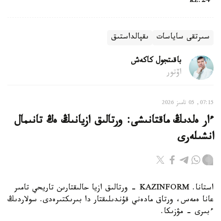
24.kz
سىرتقى ساياسات
ىقپالداستىق
باقىتجول كاكەش
اۆتور
07:15, 05 تامىز 2026
ءار ەلدىڭ ماقتانىشى: ورتالىق ازيانىڭ ەڭ تانىمال
انشىلەرى
استانا. KAZINFORM - ورتالىق ازيا حالىقتارىن تاريحي تامىر
عانا ەمەس، ورتاق مادەني قۇندىلىقتار دا بىرىكتىرەدى. سولاردىڭ
ءبىرى – مۋزىكا.