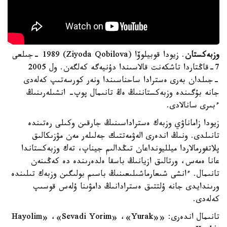
وزبەكستان
. زيودا قوبيلوۆا (Ziyoda Qobilova) 1989 -جىلعى
7-قاڭتاردا تاشكەنت قالاسىندا دۇنيەگە كەلگەن. ول 2005
-جىلدان بەرى ەسترادا ساحناسىندا ونەر كورسەتىپ كەلەدى
جانە بۇگىندە وزبەكستاننىڭ ەڭ تانىمال پوپ- انشىلەرىنىڭ
ءبىرى سانالادى.
زيودا زاماناۋي وزبەك ەستراداسىنىڭ جارقىن وكىلى رەتىندە
تانىلدى. ونىڭ اندەرى الەۋمەتتىك جەلىلەر مەن مۋزىكالىق
پلاتفورمالاردا ميلليونداعان تىڭدالىم جيناپ، تەك وزبەكستاندا
عانا ەمەس، ورتالىق ازيانىڭ باسقا ەلدەرىندە دە كەڭىنەن
تانىمال. ءانشى شىعارماشىلىعىنىڭ باسىم بولىگىن وزبەك تىلىندە
ورىندايدى جانە ۇلتتىق ەسترادانىڭ دامۋىنا ۇلەس قوسىپ
كەلەدى.
تانىمال اندەرى: «Hayolim» ،«Sevadi Yorim» ،«Yurak»