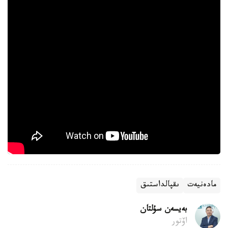
مادەنيەت
ىقپالداستىق
بەيسەن سۇلتان
اۆتور