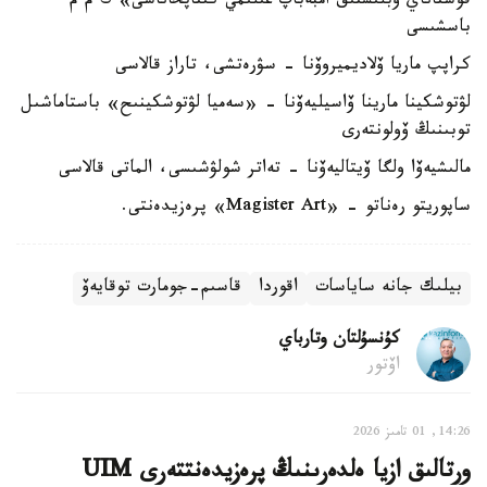
قوستاناي وبلىستىق امبەباپ عىلىمي كىتاپحاناسى» ك م م
باسشىسى
كراپپ ماريا ۆلاديميروۆنا - سۋرەتشى، تاراز قالاسى
لۋتوشكينا مارينا ۆاسيليەۆنا - «سەميا لۋتوشكينىح» باستاماشىل
توبىنىڭ ۆولونتەرى
مالىشيەۆا ولگا ۆيتاليەۆنا - تەاتر شولۋشىسى، الماتى قالاسى
ساپوريتو رەناتو - «Magister Art» پرەزيدەنتى.
بيلىك جانە ساياسات
اقوردا
قاسىم-جومارت توقايەۆ
كۇنسۇلتان وتارباي
اۆتور
14:26, 01 تامىز 2026
ورتالىق ازيا ەلدەرىنىڭ پرەزيدەنتتەرى UIM