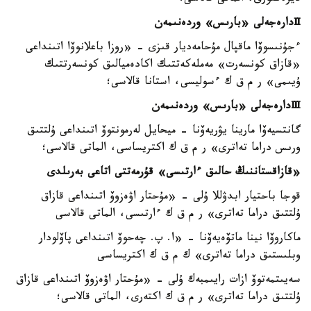
Ⅱ
دارەجەلى «بارىس» وردەنىمەن
ءجۇنىسوۆا ماقپال مۇحامەديار قىزى - «روزا باعلانوۆا اتىنداعى
«قازاق كونسەرت» مەملەكەتتىك اكادەميالىق كونسەرتتىك
ۇيىمى» ر م ق ك ءسوليسى، استانا قالاسى؛
Ⅲ
دارەجەلى «بارىس» وردەنىمەن
گانتسيەۆا مارينا يۋريەۆنا - ميحايل لەرمونتوۆ اتىنداعى ۇلتتىق
ورىس دراما تەاترى» ر م ق ك اكتريساسى، الماتى قالاسى؛
«قازاقستاننىڭ حالىق ءارتىسى» قۇرمەتتى اتاعى بەرىلدى
قوجا باحتيار ابدۋللا ۇلى - «مۇحتار اۋەزوۆ اتىنداعى قازاق
ۇلتتىق دراما تەاترى» ر م ق ك ءارتىسى، الماتى قالاسى
ماكاروۆا نينا ماتۆەيەۆنا - «ا. پ. چەحوۆ اتىنداعى پاۆلودار
وبلىستىق دراما تەاترى» ك م ق ك اكتريساسى
سەيىتمەتوۆ ازات رايىمبەك ۇلى - «مۇحتار اۋەزوۆ اتىنداعى قازاق
ۇلتتىق دراما تەاترى» ر م ق ك اكتەرى، الماتى قالاسى؛