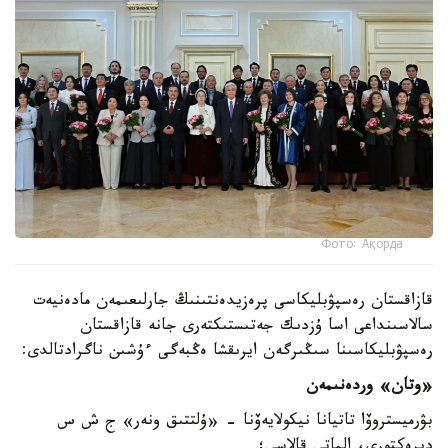
Фото: Ақорда
قازاقستان رەسپۋبليكاسى پرەزيدەنتىنىڭ جارلىعىمەن مادەنيەت
سالاسىنداعى اسا ۇزدىك جەتىستىكتەرى جانە قازاقستان
رەسپۋبليكاسىنا سىڭىرگەن ايرىقشا ەڭبەگى ءۇشىن ناگرادتالدى:
«وتان» وردەنىمەن
بۋرميستروۆا تاتيانا نيكولايەۆنا - «ۇلتتىق ونەر» ج ش س
ديرەكتورى، الماتى قالاسى؛