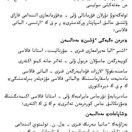
س جەتەكشى سوليسى
تولەگەنوۆ نۇرلان قۇرمانالى ۇلى - «قۇرمانعازى اتىنداعى قازاق
ۇلتتىق حالىق اسپاپتار وركەسترى» ر م ق ك ءارتىسى، الماتى
قالاسى؛
«ەرەن ەڭبەگى ءۇشىن» مەدالىمەن
ءاشىم ءاليا مەيرامعازى قىزى - جۋرناليست، استانا قالاسى
كوپبەرگەن جاسۇلان ەربول ۇلى - تەاتر جانە كينو اكتەرى
ساعىندىقوۆا ءلاززات قۇدايبەرگەن قىزى - الماتى قالاسى
مادەنيەت باسقارماسىنىڭ «الماتى قالاسى مۋزەيلەر بىرلەستىگى»
ك م ق ك ديرەكتورى
سادىربايەۆ نۇرجاس مايرامبەك ۇلى - استانا قالاسى اكىمدىگىنىڭ
«مۋزىكالىق جاس كورەرمەن تەاترى» م ك ق ك اكتەرى؛
«شاپاعات» مەدالىمەن
بەزاۋبەك ءسانيا سەرىك قىزى - «ل. ن. تولستوي اتىنداعى