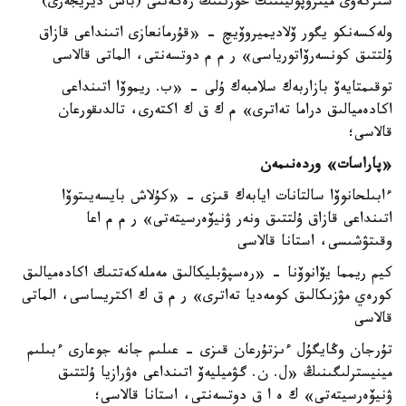
شىركەۋى ميتروپوليتتىك حورىنىڭ رەگەنتى (باس ديريجەرى)
ولەكسەنكو يگور ۆلاديميروۆيچ - «قۇرمانعازى اتىنداعى قازاق
ۇلتتىق كونسەرۆاتورياسى» ر م م دوتسەنتى، الماتى قالاسى
توقىمتايەۆ بازاربەك سلامبەك ۇلى - «ب. ريموۆا اتىنداعى
اكادەميالىق دراما تەاترى» م ك ق ك اكتەرى، تالدىقورعان
قالاسى؛
«پاراسات» وردەنىمەن
ءابىلحانوۆا سالتانات ايابەك قىزى - «كۇلاش بايسەيىتوۆا
اتىنداعى قازاق ۇلتتىق ونەر ۋنيۆەرسيتەتى» ر م م اعا
وقىتۋشىسى، استانا قالاسى
كيم ريمما يۆانوۆنا - «رەسپۋبليكالىق مەملەكەتتىك اكادەميالىق
كورەي مۋزىكالىق كومەديا تەاترى» ر م ق ك اكتريساسى، الماتى
قالاسى
تۇرجان وڭايگۇل ءىزتۇرعان قىزى - عىلىم جانە جوعارى ءبىلىم
مينيسترلىگىنىڭ «ل. ن. گۋميليەۆ اتىنداعى ەۋرازيا ۇلتتىق
ۋنيۆەرسيتەتى» ك ە ا ق دوتسەنتى، استانا قالاسى؛