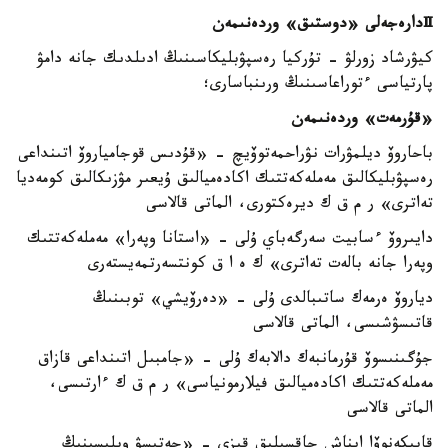
Ⅱ
دارەجەلى «دوستىق» وردەنىمەن
كيۋرشاد زورلۋ - تۇركيا رەسپۋبليكاسىنىڭ ادىلدىك جانە دامۋ
پارتياسى ءتوراعاسىنىڭ ورىنباسارى؛
«قۇرمەت» وردەنىمەن
باحاروۆ ديلمۋرات نۋراحمەتوۆيچ - «قۇدىس قوجامياروۆ اتىنداعى
رەسپۋبليكالىق مەملەكەتتىك اكادەميالىق ۇيعىر مۋزىكالىق كومەديا
تەاترى» ر م ق ك ديرەكتورى، الماتى قالاسى
دايىروۆ ءسابيت سەرگەباي ۇلى - «استانا وپەرا» مەملەكەتتىك
وپەرا جانە بالەت تەاترى» ك ە ا ق كونتسەرتمەيستەرى
دياروۆ ەرمەك ساتىبالدى ۇلى - «دەرۆيشي» توبىنىڭ
قاتىسۋشىسى، الماتى قالاسى
جۇگىنىسوۆ قۇرمانبەك دالابەك ۇلى - «جامبىل اتىنداعى قازاق
مەملەكەتتىك اكادەميالىق فيلارمونياسى» ر م ق ك ءارتىسى،
الماتى قالاسى
قابىكەنوۆا ايناش جاقسىلىق قىزى - «جەتىسۋ وبلىسىنىڭ