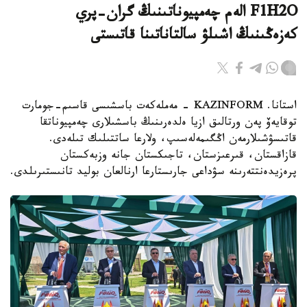
F1H2O الەم چەمپيوناتىنىڭ گران-پري
كەزەڭىنىڭ اشىلۋ سالتاناتىنا قاتىستى
استانا. KAZINFORM - مەملەكەت باسشىسى قاسىم-جومارت
توقايەۆ پەن ورتالىق ازيا ەلدەرىنىڭ باسشىلارى چەمپيوناتقا
قاتىسۋشىلارمەن اڭگىمەلەسىپ، ولارعا ساتتىلىك تىلەدى.
قازاقستان، قىرعىزستان، تاجىكستان جانە وزبەكستان
پرەزيدەنتتەرىنە سۋداعى جارىستارعا ارنالعان بوليد تانىستىرىلدى.