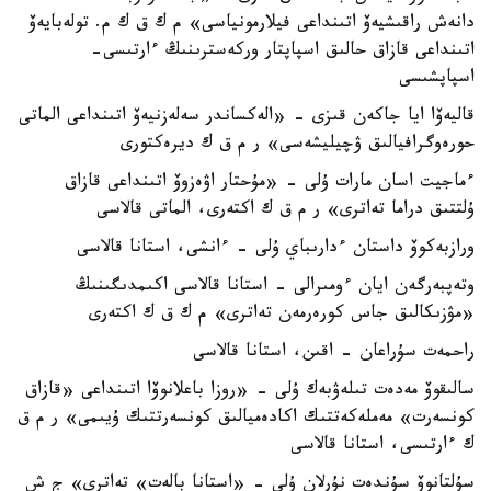
دانەش راقىشيەۆ اتىنداعى فيلارمونياسى» م ك ق ك م. تولەبايەۆ
اتىنداعى قازاق حالىق اسپاپتار وركەسترىنىڭ ءارتىسى-
اسپاپشىسى
قاليەۆا ايا جاكەن قىزى - «الەكساندر سەلەزنيەۆ اتىنداعى الماتى
حورەوگرافيالىق ۋچيليشەسى» ر م ق ك ديرەكتورى
ءماجيت اسان مارات ۇلى - «مۇحتار اۋەزوۆ اتىنداعى قازاق
ۇلتتىق دراما تەاترى» ر م ق ك اكتەرى، الماتى قالاسى
ورازبەكوۆ داستان ءدارىباي ۇلى - ءانشى، استانا قالاسى
وتەپبەرگەن ايان ءومىرالى - استانا قالاسى اكىمدىگىنىڭ
«مۋزىكالىق جاس كورەرمەن تەاترى» م ك ق ك اكتەرى
راحمەت سۇراعان - اقىن، استانا قالاسى
سالىقوۆ مەدەت تىلەۋبەك ۇلى - «روزا باعلانوۆا اتىنداعى «قازاق
كونسەرت» مەملەكەتتىك اكادەميالىق كونسەرتتىك ۇيىمى» ر م ق
ك ءارتىسى، استانا قالاسى
سۇلتانوۆ سۇندەت نۇرلان ۇلى - «استانا بالەت» تەاترى» ج ش