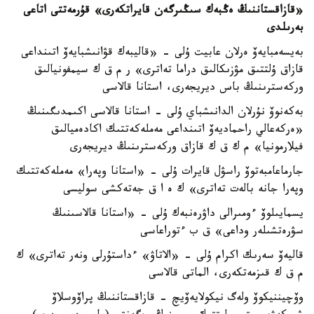
«قازاقستاننىڭ ەڭبەك سىڭىرگەن قايراتكەرى» قۇرمەتتى اتاعى
بەرىلدى
بەيسەمبايەۆ ەرلان عابيت ۇلى - «قاليبەك قۋانىشبايەۆ اتىنداعى
قازاق ۇلتتىق مۋزىكالىق دراما تەاترى» ر م ق ك سيمفونيالىق
وركەسترىنىڭ باس ديريجەرى، استانا قالاسى
بەكەنوۆ نۇرلان الدانىشباي ۇلى - استانا قالاسى اكىمدىگىنىڭ
«ەركەعالي راحماديەۆ اتىنداعى مەملەكەتتىك اكادەميالىق
فيلارمونيا» م ك ق ك قازاق وركەسترىنىڭ ديريجەرى
جارماعامبەتوۆ راسۋل قايرات ۇلى - «استانا وپەرا» مەملەكەتتىك
وپەرا جانە بالەت تەاترى» ك ە ا ق جەتەكشى سوليسى
يسمايىلوۆ ءومىرالى داۋرەنبەك ۇلى - «استانا قالاسىنىڭ
سۋرەتشىلەر وداعى» ق ب ءتوراعاسى
قاليەۆ سەرىك اكرام ۇلى - «الاتاۋ» ءداستۇرلى ونەر تەاترى» ك
م ق ك قىزمەتكەرى، الماتى قالاسى
وۆچيننيكوۆ ولەگ نيكولايەۆيچ - قازاقستاننىڭ پراۆوسلاۆ