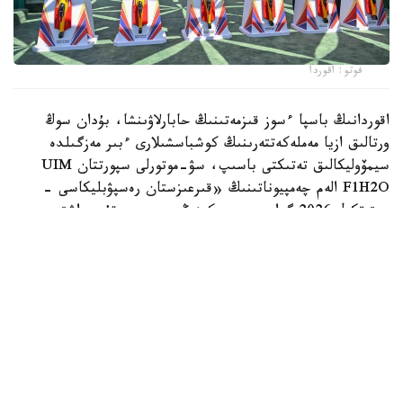
فوتو: اقوردا
اقوردانىڭ باسپا ءسوز قىزمەتىنىڭ حابارلاۋىنشا، بۇدان سوڭ
ورتالىق ازيا مەملەكەتتەرىنىڭ كوشباسشىلارى ءبىر مەزگىلدە
سيمۆوليكالىق تەتىكتى باسىپ، سۋ-موتورلى سپورتتان UIM
F1H2O الەم چەمپيوناتىنىڭ «قىرعىزستان رەسپۋبليكاسى -
ىستىقكول 2026 گران-پري» كەزەڭىن رەسمي تۇردە اشتى.