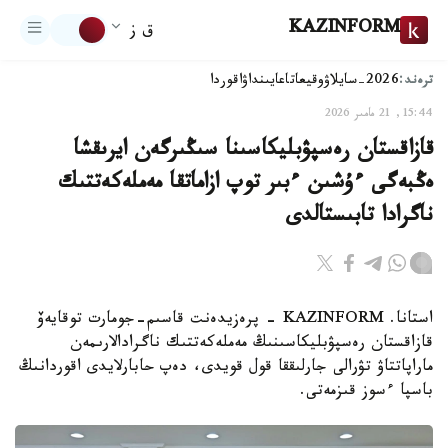
KAZINFORM
ق ز
ترەند:
2026-سايلاۋ
وقيعا
تاعايىنداۋ
اقوردا
15:44, 21 مامىر 2026
قازاقستان رەسپۋبليكاسىنا سىڭىرگەن ايرىقشا
ەڭبەگى ءۇشىن ءبىر توپ ازاماتقا مەملەكەتتىك
ناگرادا تابىستالدى
استانا. KAZINFORM - پرەزيدەنت قاسىم-جومارت توقايەۆ
قازاقستان رەسپۋبليكاسىنىڭ مەملەكەتتىك ناگرادالارىمەن
ماراپاتتاۋ تۋرالى جارلىققا قول قويدى، دەپ حابارلايدى اقوردانىڭ
باسپا ءسوز قىزمەتى.