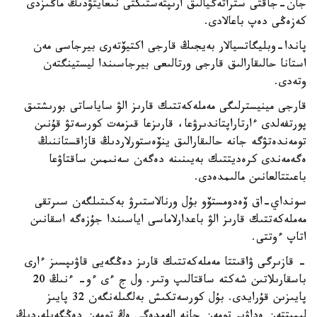
جان-جاقتى ستراتەگيالىق ارىپتەستىكتى نىعايتۋدىڭ ماڭىزدى
كەزەڭى دەپ باعالادى.
پاندا-وبليگاتسيالار بەيجىڭ قارجى اكتيۆتەرى بيرجاسى مەن
استانا حالىقارالىق قارجى ورتالىعى بيرجاسىندا ليستينگتەن
وتەدى.
قارجى مينيسترلىگى مەملەكەتتىك قارىز الۋ ساياساتى بورىشتىق
پورتفەلدى ءارتاراپتاندىرۋعا، قارىزعا قىزمەت كورسەتۋ قۇنىن
تومەندەتۋگە جانە حالىقارالىق ينۆەستورلاردىڭ قازاقستاننىڭ
ەگەمەندى كرەديتتىك بەيىنىنە دەگەن سەنىمىن ساقتاۋعا
باعىتتالعانىن مالىمدەدى.
سونداي-اق ۆەدومستۆو بۇل ورنالاستىرۋ بەكىتىلگەن سىرتقى
مەملەكەتتىك قارىز الۋ باعدارلاماسى اياسىندا جۇزەگە اسقانىن
اتاپ ءوتتى.
- قازىرگى ۋاقىتتا مەملەكەتتىك قارىز دەڭگەيى قاۋىپسىز ءارى
باسقارىلاتىن شەكتە ساقتالىپ وتىر. ول ج ءى ءو- ءنىڭ 20
پايىزىن قۇرايدى. بۇل كورسەتكىش بەلگىلەنگەن 32 پايىز
ليميتتەن ەداۋىر تومەن جانە الەمدەگى ەڭ تومەن دەڭگەيلەردىڭ