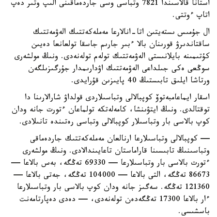
استانا قالاسىندا 7821 وتباسى وسى جاردەماقىنى الىپ وتىر دەپ
اتاپ ءوتتى.
ال جۇمىس ىستەيتىن اتا-انالارعا مەملەكەتتىك الەۋمەتتىك
ساقتاندىرۋ قورىنان بالا ءبىر جارىم جاسقا تولعانعا دەيىن
كۇتىمىنە بايلانىستى الەۋمەتتىك تولەم تولەنەدى. ونىڭ مولشەرى
سوڭعى ەكى جىلداعى الەۋمەتتىك اۋدارىمدار جۇرگىزىلگەن
ورتاشا ايلىق تابىستىڭ 40 پايىزىن قۇرايدى.
اسقار ايماعامبەتوۆ كوپبالالى وتباسىلاردى قولداۋ شارالارىنا دا
توقتالدى. ونىڭ ايتۋىنشا، كامەلەتكە تولماعان ءتورت جانە ودان
كوپ بالاسى بار وتباسىلار كوپبالالى وتباسى رەتىندە تانىلادى.
— كوپبالالى وتباسىلارعا ارنالعان مەملەكەتتىك جاردەماقى
وتباسىنىڭ تابىسىنا قاراماستان تاعايىندالادى. ونىڭ مولشەرى
ءتورت بالاسى بار وتباسىلارعا — 69330 تەڭگە، بەس بالاعا —
86673 تەڭگە، التى بالاعا — 104000 تەڭگە، جەتى بالاعا —
121360 تەڭگە. سەگىز جانە ودان كوپ بالاسى بار وتباسىلارعا
ءار بالاعا 17300 تەڭگەدەن تولەنەدى، — دەدى دەپارتامەنت
باسشىسى.