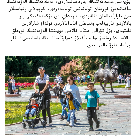
جۇيەسى مەملەكەتتىك جاردەماقىلاردى، مەملەكەتتىك الەۋمەتتىك
ساقتاندىرۋ قورىنان تولەنەتىن تولەمدەردى، كوپبالالى وتباسىلار
مەن ماراپاتتالعان انالاردى، سونداي-اق مۇگەدەكتىگى بار
بالالاردى تاربيەلەپ وتىرعان اتا-انالاردى قولداۋ شارالارىن
قامتيدى. بۇل تۋرالى استانا قالاسى بويىنشا الەۋمەتتىك قورعاۋ
سالاسىندا رەتتەۋ جانە باقىلاۋ دەپارتامەنتىنىڭ باسشىسى اسقار
ايماعامبەتوۆ مالىمدەدى.