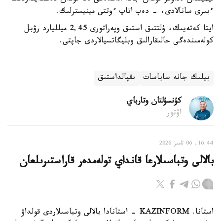
ءبىرى سانالادى، - دەپ اتاپ ءوتتى مينيسترلىك.
ايتا كەتەيىك، ۇلتتىق استىق وپەراتورى 2,45 ميلليارد رۋبل
كولەمىندەگى حالىقارالىق وبليگاتسيالاردى جاپتى.
بيلىك جانە ساياسات
ىقپالداستىق
كۇنسۇلتان وتارباي
اۆتور
16:44, 06 تامىز 2026
بالالى وتباسىلارعا قانداي تولەمدەر قاراستىرىلعان
استانا. KAZINFORM - استانادا بالالى وتباسىلاردى قولداۋ