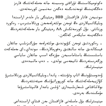
ەكونوميكاسىنىڭ تۇراقتى وسىمىنە جانە مەملەكەتتىك قارىز
دەڭگەيىنىڭ تومەندىگىنە دەگەن سەنىمىن كورسەتەدى.
سونىمەن قاتار قازاقستان BBB رەيتينگى بار ەلدەر اراسىندا
وبليگاتسيالاردى ەڭ تومەن مولشەرلەمەمەن ورنالاستىرىپ، رەكورد
ورناتتى. بۇل كورسەتكىش AA رەيتينگى بار مەملەكەتتەردىڭ
دەڭگەيىنە سايكەس كەلگەن.
- رەكوردتىق تومەن كۋپوندىق مولشەرلەمە جۇرگىزىلىپ جاتقان
فيسكالدىق جانە سالىقتىق رەفورمالاردىڭ، سونداي-اق مەملەكەت
باسشىسىنىڭ باستاماسىمەن جۇزەگە اسىپ جاتقان ساياسي
وزگەرىستەردىڭ ناتيجەسى بولدى، - دەپ مالىمدەدى
مينيسترلىك.
ۆەدومستۆونىڭ اتاپ وتۋىنشە، پاندا-وبليگاتسيالاردى ورنالاستىرۋ
كۆازيمەملەكەتتىك جانە كورپوراتيۆتىك ەميتەنتتەردىڭ
بولاشاقتاعى شىعارىلىمدارى ءۇشىن باعدار قالىپتاستىرۋعا
مۇمكىندىك بەرەدى.
مينيسترلىك بۇل مامىلەنى قازاقستان مەن قىتاي اراسىنداعى