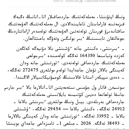
Фото: Александр Павский/Kazinform
ونىڭ ايتۋىنشا، مەملەكەتتىك جاردەماقىلار اتا-انانىڭ ەڭبەك
قىزمەتىنە قاراماستان تاعايىندالادى. ال مەملەكەتتىك الەۋمەتتىك
ساقتاندىرۋ قورىنان تولەنەتىن الەۋمەتتىك تولەمدەر ازاماتتاردىڭ
جوعالتقان تابىسىنىڭ ءبىر بولىگىن وتەۋگە باعىتتالعان.
- ءبىرىنشى، ەكىنشى جانە ءۇشىنشى بالا دۇنيەگە كەلگەن
كەزدە وتباسىعا 164350 تەڭگە كولەمىندە ءبىرجولعى
مەملەكەتتىك جاردەماقى تولەنەدى. ءتورتىنشى جانە ودان
كەيىنگى بالالار تۋعان جاعدايدا تولەم مولشەرى 272475 تەڭگە،
- دەدى سپيكەر استانا قالاسىنىڭ كوممۋنيكاتسيالار الاڭىندا.
سونىمەن قاتار ول جۇمىس ىستەمەيتىن اتا-انالارعا بالا ءبىر جارىم
جاسقا تولعانعا دەيىن كۇتىمىنە بايلانىستى مەملەكەتتىك
جاردەماقى بەرىلەدى. بيىل ونىڭ مولشەرى ءبىرىنشى بالاعا -
24912 تەڭگە، ەكىنشى بالاعا — 29454 تەڭگە، ءۇشىنشى
بالاعا - 33952 تەڭگە، ءتورتىنشى جانە ودان كەيىنگى بالالارعا
- 38493 تەڭگە. 2026 -جىلعى 1- تامىزداعى جاعداي بويىنشا