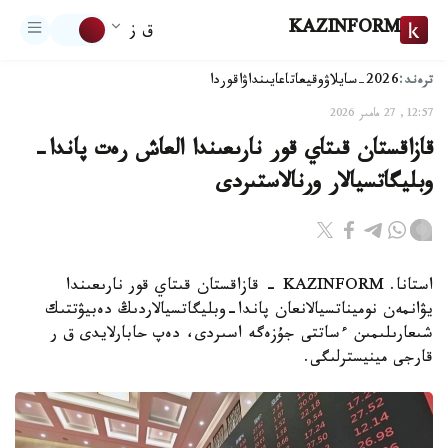
KAZINFORM
ق ز
ترەند:
2026-سايلاۋ
وقيعا
تاعايىنداۋ
اقوردا
12:57, 27 مامىر 2026
قازاقستان قىتاي قور نارىعىندا العاش رەت پاندا-
وبليگاتسيالار ورنالاستىردى
استانا. KAZINFORM - قازاقستان قىتاي قور نارىعىندا
يۋانمەن نوميناتسيالانعان پاندا-وبليگاتسيالاردىڭ دەبيۋتتىك
شىعارىلىمىن ءساتتى جۇزەگە اسىردى، دەپ حابارلايدى ق ر
قارجى مينيسترلىگى.