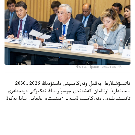
Фото: Правительство РК
قاتىسۋشىلارعا جەڭىل ونەركاسىپتى دامىتۋدىڭ 2026-2030
-جىلدارعا ارنالعان كەشەندى جوسپارىنىڭ نەگىزگى ەرەجەلەرى
تانىستىرىلدى. ونەركاسىپ ۆيسە- ءمينيسترى ولجاس ساپاربەكوۆ
اتاپ وتكەندەي، قۇجات زاڭناما، ساتىپ الۋ تەتىگىن جەتىلدىرۋ،
«كولەڭكەلى» يمپورتقا قارسى ءىس-قيمىل، ينۆەستيتسيا تارتۋ،
وتاندىق برەندتى دامىتۋ مەن كادر دايارلاۋعا ارنالعان 28 ءىس-
شارانى قامتيدى.