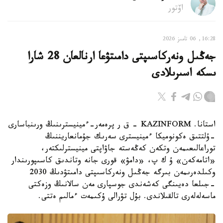
اۆتور
16:28, 06 تامىز 2026
جەڭىل ونەركاسىپتى دامىتۋعا ارنالعان 28 شارا
ىسكە اسىرىلادى
استانا. KAZINFORM - ق ر پرەمەر-ءمينيسترىنىڭ ورىنباسارى
-ۇلتتىق ەكونوميكا ءمينيسترى سەرىك جۇمانعاريننىڭ
توراعالىعىمەن وتكەن كەڭەستە جاۋاپتى مينيسترلىكتەر،
«اتامەكەن» ۇ ك پ، «دامۋ» قورى جانە وتاندىق كاسىپورىندار
وكىلدەرىمەن بىرگە جەڭىل ونەركاسىپتى دامىتۋدىڭ 2030
-جىلعا دەيىنگى كەشەندى جوسپارى مەن سالانىڭ وزەكتى
ماسەلەلەرى تالقىلاندى. بۇل تۋرالى ۇكىمەت ءمالىم ەتتى.