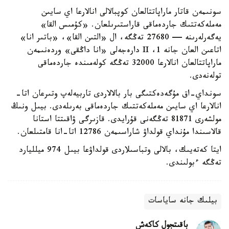
سونىمەن قاتار ماراپاتتالعان كوپبالالى انالارعا اي سايىن
مەملەكەتتىك جاردەماقى قاراستىرىلعان. «كۇمىس القا»
يەگەرلەرىنە — 27680 تەڭگە، ال «التىن القا»، «باتىر انا»
اتاعىن العان جانە 1، II دارەجەلى «انا داڭقى» وردەنىمەن
ماراپاتتالعان انالارعا 32000 تەڭگە كولەمىندە جاردەماقى
تولەنەدى.
سونداي-اق مۇگەدەكتىگى بار بالالاردى تاربيەلەپ وتىرعان اتا-
انالارعا اي سايىن مەملەكەتتىك جاردەماقى بەرىلەدى. بيىل ونىڭ
مولشەرى 81871 تەڭگەنى قۇرايدى. قازىرگى ۋاقىتتا استانا
قالاسىندا مۇنداي قولداۋ شاراسىمەن 12786 اتا-انا قامتىلعان.
ايتا كەتەيىك، بالالى وتباسىلاردى قولداۋعا بيىل 974 ميلليارد
تەڭگە ءبولىندى.
بيلىك جانە ساياسات
باقىتجول كاكەش