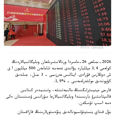
Фото: Синьхуа
2026-جىلعى 26-مامىردا ورنالاستىرىلعان وبليگاتسيالاردىڭ
كولەمى 3,4 ميلليارد يۋاندى نەمەسە شامامەن 500 ميلليون ا ق
ش دوللارىن قۇرادى. اينالىس مەرزىمى - 3 جىل، جىلدىق
كۋپوندىق مولشەرلەمەسى - %1,9.
قارجى مينيسترلىگىنىڭ مالىمەتىنشە، وتىنىمدەر كىتابىن
قالىپتاستىرۋ بارىسىندا وبليگاتسيالارعا سۇرانىس ۇسىنىستان ەكى
ەسە اسىپ تۇسكەن.
بۇل قىتاي ينستيتۋتسيونالدىق ينۆەستورلارىنىڭ قازاقستان