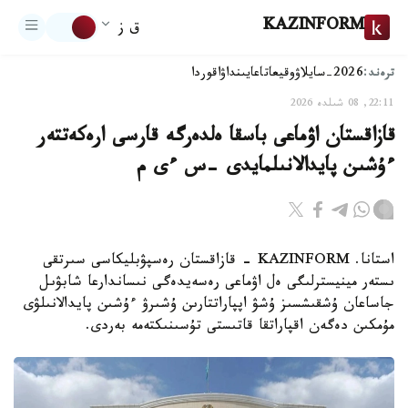
KAZINFORM
ق ز
ترەند:
2026-سايلاۋ
وقيعا
تاعايىنداۋ
اقوردا
22:11, 08 شىلدە 2026
قازاقستان اۋماعى باسقا ەلدەرگە قارسى ارەكەتتەر
ءۇشىن پايدالانىلمايدى –س ءى م
استانا. KAZINFORM - قازاقستان رەسپۋبليكاسى سىرتقى
ىستەر مينيسترلىگى ەل اۋماعى رەسەيدەگى نىساندارعا شابۋىل
جاساعان ۇشقىشسىز ۇشۋ اپپاراتتارىن ۇشىرۋ ءۇشىن پايدالانىلۋى
مۇمكىن دەگەن اقپاراتقا قاتىستى تۇسىنىكتەمە بەردى.