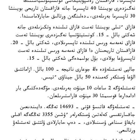
تاپسىرما، قازاقستان رەسپۋبليكاسى كونستيتۋتسياسىنىڭ
نەگىزدەرى بويىنشا 40 تاپسىرما جانە قازاقستان تاريحى بويىنشا
30 تاپسىرما بەرىلەدى،-دەلىنگەن ورتالىق حابارلاماسىندا.
قازاق ءتىلى بويىنشا تەست قازاق تىلىندە وتكىزىلەدى جانە
شەكتى بالل - 15. كونستيتۋتسيا نەگىزدەرى بويىنشا تەست
قازاق نەمەسە ورىس تىلىندە تاپسىرىلادى، شەكتى بالل - 20.
قازاقستان تاريحىنان دا قازاق نەمەسە ورىس تىلىندە تەست
تاپسىرۋعا بولادى، بۇل بولىمدەگى شەكتى بالل - 15.
جالپى تەستىلەۋدە ەڭ جوعارى ناتيجە - 100 بالل. ازاماتتىق
الۋعا ۇمىتكەر كەمىندە 50 بالل جيناۋى ءتيىس.
تەستىلەۋگە 2 ساعات 10 مينۋت بەرىلەدى. مۇگەدەكتىگى بار
ادامدارعا قوسىمشا 30 مينۋت قاراستىرىلعان.
- تەستىلەۋگە قاتىسۋ قۇنى - 14693 تەڭگە. دايىندىعىن
جاقسارتقىسى كەلەتىن ۇمىتكەرلەر ءۇشىن 3355 تەڭگەگە اقىلى
بايقاۋ سىناعى ۇسىنىلادى، - دەپ حابارلادى ۇلتتىق تەستىلەۋ
ورتالىعى.