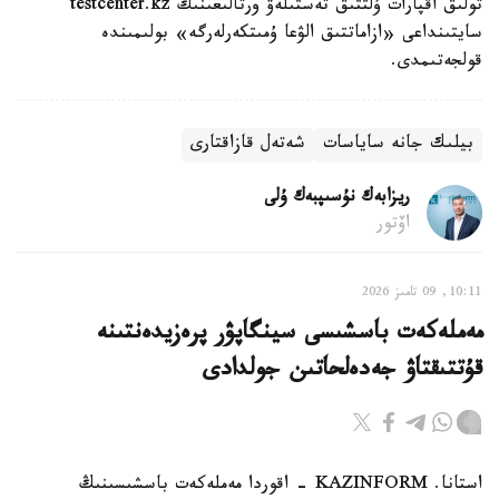
تولىق اقپارات ۇلتتىق تەستىلەۋ ورتالىعىنىڭ testcenter.kz
سايتىنداعى «ازاماتتىق الۋعا ۇمىتكەرلەرگە» بولىمىندە
قولجەتىمدى.
بيلىك جانە ساياسات
شەتەل قازاقتارى
ريزابەك نۇسىپبەك ۇلى
اۆتور
10:11, 09 تامىز 2026
مەملەكەت باسشىسى سينگاپۋر پرەزيدەنتىنە
قۇتتىقتاۋ جەدەلحاتىن جولدادى
استانا. KAZINFORM - اقوردا مەملەكەت باسشىسىنىڭ