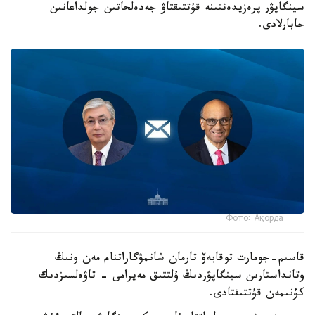
سينگاپۋر پرەزيدەنتىنە قۇتتىقتاۋ جەدەلحاتىن جولداعانىن
حابارلادى.
Фото: Ақорда
قاسىم-جومارت توقايەۆ تارمان شانمۋگاراتنام مەن ونىڭ
وتانداستارىن سينگاپۋردىڭ ۇلتتىق مەيرامى - تاۋەلسىزدىك
كۇنىمەن قۇتتىقتادى.