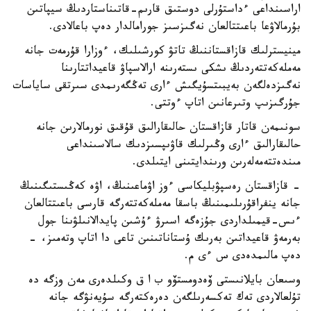
اراسىنداعى ءداستۇرلى دوستىق قارىم-قاتىناستاردىڭ سيپاتىن
بۇرمالاۋعا باعىتتالعان نەگىزسىز جورامالدار دەپ باعالادى.
مينيسترلىك قازاقستاننىڭ تاتۋ كورشىلىك، ءوزارا قۇرمەت جانە
مەملەكەتتەردىڭ ىشكى ىستەرىنە ارالاسپاۋ قاعيداتتارىنا
نەگىزدەلگەن بەيبىتسۇيگىش ءارى تەڭگەرىمدى سىرتقى ساياسات
جۇرگىزىپ وتىرعانىن اتاپ ءوتتى.
سونىمەن قاتار قازاقستان حالىقارالىق قۇقىق نورمالارىن جانە
حالىقارالىق ءارى وڭىرلىك قاۋىپسىزدىك سالاسىنداعى
مىندەتتەمەلەرىن ورىندايتىنى ايتىلدى.
- قازاقستان رەسپۋبليكاسى ءوز اۋماعىنىڭ، اۋە كەڭىستىگىنىڭ
جانە ينفراقۇرىلىمىنىڭ باسقا مەملەكەتتەرگە قارسى باعىتتالعان
ءىس-قيمىلداردى جۇزەگە اسىرۋ ءۇشىن پايدالانىلۋىنا جول
بەرمەۋ قاعيداتىن بەرىك ۇستاناتىنىن تاعى دا اتاپ وتەمىز، -
دەپ مالىمدەدى س ءى م.
وسىعان بايلانىستى ۆەدومستۆو ب ا ق وكىلدەرى مەن وزگە دە
تۇلعالاردى تەك تەكسەرىلگەن دەرەكتەرگە سۇيەنۋگە جانە