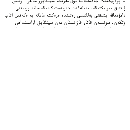
- پرەزيدەنت جەدەلحاتتا بۇل مەرەكە سينگاپۋر حالقى ءۇشىن
ۇلتتىق بىرلىكتىڭ، مەملەكەت دەربەستىگىنىڭ جانە ورنىقتى
دامۋدىڭ ايشىقتى بەلگىسى رەتىندە ەرەكشە مانگە يە ەكەنىن اتاپ
وتكەن. سونىمەن قاتار قازاقستان مەن سينگاپۋر اراسىنداعى
دوستىققا جانە ءوزارا تۇسىنىستىككە نەگىزدەلگەن سان قىرلى
ىنتىماقتاستىق قوس حالىقتىڭ يگىلىگى جولىندا ۇدايى دامي
بەرەتىنىنە سەنىم ءبىلدىردى،-دەلىنگەن اقپاراتتا.
قاسىم-جومارت توقايەۆ تارمان شانمۋگاراتنامنىڭ جاۋاپتى
قىزمەتىنە تولايىم تابىس، ال دوستاس سينگاپۋر حالقىنا قۇت-
بەرەكە تىلەدى.
بيلىك جانە ساياسات
سىرتقى ساياسات
ريزابەك نۇسىپبەك ۇلى
اۆتور
19:14, 08 تامىز 2026