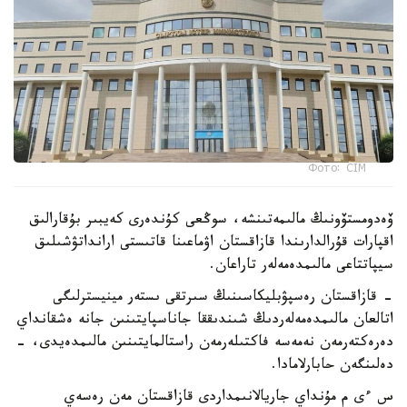
Фото: СІМ
ۆەدومستۆونىڭ مالىمەتىنشە، سوڭعى كۇندەرى كەيبىر بۇقارالىق
اقپارات قۇرالدارىندا قازاقستان اۋماعىنا قاتىستى ارانداتۋشىلىق
سيپاتتاعى مالىمدەمەلەر تاراعان.
- قازاقستان رەسپۋبليكاسىنىڭ سىرتقى ىستەر مينيسترلىگى
اتالعان مالىمدەمەلەردىڭ شىندىققا جاناسپايتىنىن جانە ەشقانداي
دەرەكتەرمەن نەمەسە فاكتىلەرمەن راستالمايتىنىن مالىمدەيدى، -
دەلىنگەن حابارلامادا.
س ءى م مۇنداي جاريالانىمداردى قازاقستان مەن رەسەي