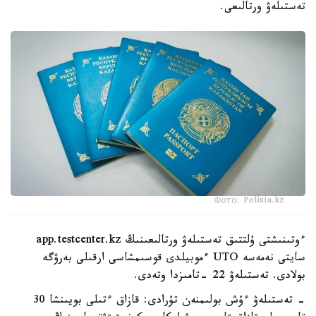
تەستىلەۋ ورتالىعى.
Фото: Polisia.kz
ءوتىنىشتى ۇلتتىق تەستىلەۋ ورتالىعىنىڭ app.testcenter.kz
سايتى نەمەسە UTO ءموبيلدى قوسىمشاسى ارقىلى بەرۋگە
بولادى. تەستىلەۋ 22 -تامىزدا وتەدى.
- تەستىلەۋ ءۇش بولىمنەن تۇرادى: قازاق ءتىلى بويىنشا 30