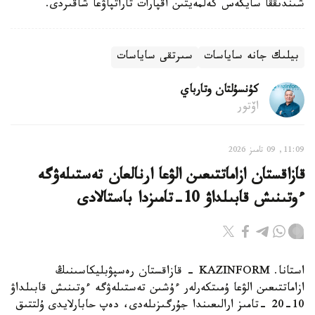
شىندىققا سايكەس كەلمەيتىن اقپارات تاراتپاۋعا شاقىردى.
بيلىك جانە ساياسات
سىرتقى ساياسات
كۇنسۇلتان وتارباي
اۆتور
11:09, 09 تامىز 2026
قازاقستان ازاماتتىعىن الۋعا ارنالعان تەستىلەۋگە
ءوتىنىش قابىلداۋ 10-تامىزدا باستالادى
استانا. KAZINFORM - قازاقستان رەسپۋبليكاسىنىڭ
ازاماتتىعىن الۋعا ۇمىتكەرلەر ءۇشىن تەستىلەۋگە ءوتىنىش قابىلداۋ
10-20 -تامىز ارالىعىندا جۇرگىزىلەدى، دەپ حابارلايدى ۇلتتىق