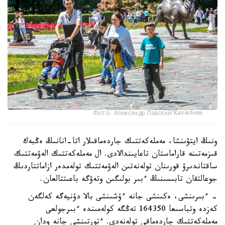
Фото: Александр Павский/Kazinform
ونىڭ ايتۋىنشا، مەملەكەتتىك جاردەماقىلار اتا-انانىڭ ەڭبەك
قىزمەتىنە قاراماستان تاعايىندالادى. ال مەملەكەتتىك الەۋمەتتىك
ساقتاندىرۋ قورىنان تولەنەتىن الەۋمەتتىك تولەمدەر ازاماتتاردىڭ
جوعالتقان تابىسىنىڭ ءبىر بولىگىن وتەۋگە باعىتتالعان.
- ءبىرىنشى، ەكىنشى جانە ءۇشىنشى بالا دۇنيەگە كەلگەن
كەزدە وتباسىعا 164350 تەڭگە كولەمىندە ءبىرجولعى
مەملەكەتتىك جاردەماقى تولەنەدى. ءتورتىنشى جانە ودان