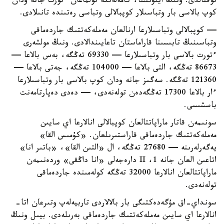
توقتالدى. ونىڭ ايتۋىنشا، كامەلەتكە تولماعان ءتورت جانە ودان
كوپ بالاسى بار وتباسىلار كوپبالالى وتباسى رەتىندە تانىلادى.
— كوپبالالى وتباسىلارعا ارنالعان مەملەكەتتىك جاردەماقى
وتباسىنىڭ تابىسىنا قاراماستان تاعايىندالادى. ونىڭ مولشەرى
ءتورت بالاسى بار وتباسىلارعا — 69330 تەڭگە، بەس بالاعا —
86673 تەڭگە، التى بالاعا — 104000 تەڭگە، جەتى بالاعا —
121360 تەڭگە. سەگىز جانە ودان كوپ بالاسى بار وتباسىلارعا
ءار بالاعا 17300 تەڭگەدەن تولەنەدى، — دەدى دەپارتامەنت
باسشىسى.
سونىمەن قاتار ماراپاتتالعان كوپبالالى انالارعا اي سايىن
مەملەكەتتىك جاردەماقى قاراستىرىلعان. «كۇمىس القا»
يەگەرلەرىنە — 27680 تەڭگە، ال «التىن القا»، «باتىر انا»
اتاعىن العان جانە 1، II دارەجەلى «انا داڭقى» وردەنىمەن
ماراپاتتالعان انالارعا 32000 تەڭگە كولەمىندە جاردەماقى
تولەنەدى.
سونداي-اق مۇگەدەكتىگى بار بالالاردى تاربيەلەپ وتىرعان اتا-
انالارعا اي سايىن مەملەكەتتىك جاردەماقى بەرىلەدى. بيىل ونىڭ