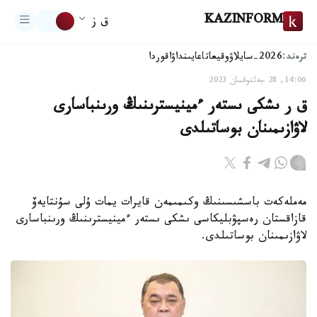
KAZINFORM
ق ز
ترەند:
2026-سايلاۋ
وقيعا
تاعايىنداۋ
اقوردا
14:06, 28 جەلتوقسان 2023
ق ر ىشكى ىستەر ءمينيسترىنىڭ ورىنباسارى
لاۋازىمىنان بوساتىلدى
مەملەكەت باسشىسىنىڭ وكىمىمەن قايرات يمات ۇلى سۇنتايەۆ
قازاقستان رەسپۋبليكاسى ىشكى ىستەر ءمينيسترىنىڭ ورىنباسارى
لاۋازىمىنان بوساتىلدى.