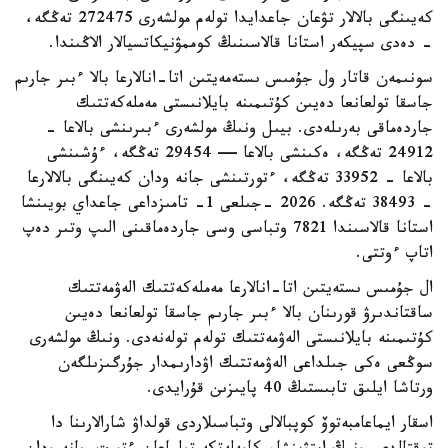
كەيىنگى بالالار تۋعان جاعدايدا تولەم مولشەرى 272475 تەڭگە،
- دەدى سپيكەر استانا قالاسىنىڭ كوممۋنيكاتسيالار الاڭىندا.
سونىمەن قاتار ول جۇمىس ىستەمەيتىن اتا-انالارعا بالا ءبىر جارىم
جاسقا تولعانعا دەيىن كۇتىمىنە بايلانىستى مەملەكەتتىك
جاردەماقى بەرىلەدى. بيىل ونىڭ مولشەرى ءبىرىنشى بالاعا -
24912 تەڭگە، ەكىنشى بالاعا — 29454 تەڭگە، ءۇشىنشى
بالاعا - 33952 تەڭگە، ءتورتىنشى جانە ودان كەيىنگى بالالارعا
- 38493 تەڭگە. 2026 -جىلعى 1- تامىزداعى جاعداي بويىنشا
استانا قالاسىندا 7821 وتباسى وسى جاردەماقىنى الىپ وتىر دەپ
اتاپ ءوتتى.
ال جۇمىس ىستەيتىن اتا-انالارعا مەملەكەتتىك الەۋمەتتىك
ساقتاندىرۋ قورىنان بالا ءبىر جارىم جاسقا تولعانعا دەيىن
كۇتىمىنە بايلانىستى الەۋمەتتىك تولەم تولەنەدى. ونىڭ مولشەرى
سوڭعى ەكى جىلداعى الەۋمەتتىك اۋدارىمدار جۇرگىزىلگەن
ورتاشا ايلىق تابىستىڭ 40 پايىزىن قۇرايدى.
اسقار ايماعامبەتوۆ كوپبالالى وتباسىلاردى قولداۋ شارالارىنا دا