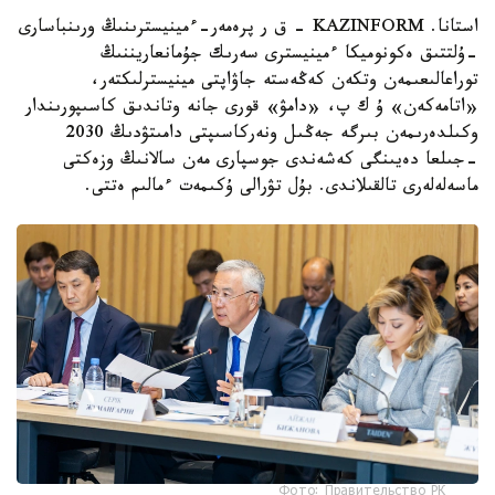
استانا. KAZINFORM - ق ر پرەمەر-ءمينيسترىنىڭ ورىنباسارى
-ۇلتتىق ەكونوميكا ءمينيسترى سەرىك جۇمانعاريننىڭ
توراعالىعىمەن وتكەن كەڭەستە جاۋاپتى مينيسترلىكتەر،
«اتامەكەن» ۇ ك پ، «دامۋ» قورى جانە وتاندىق كاسىپورىندار
وكىلدەرىمەن بىرگە جەڭىل ونەركاسىپتى دامىتۋدىڭ 2030
-جىلعا دەيىنگى كەشەندى جوسپارى مەن سالانىڭ وزەكتى
ماسەلەلەرى تالقىلاندى. بۇل تۋرالى ۇكىمەت ءمالىم ەتتى.
Фото: Правительство РК