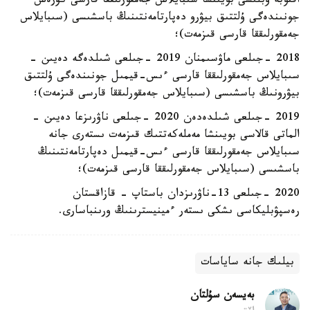
اقتوبە وبلىسى بويىنشا سىبايلاس جەمقورلىققا قارسى كۇرەس
جونىندەگى ۇلتتىق بيۋرو دەپارتامەنتىنىڭ باسشىسى (سىبايلاس
جەمقورلىققا قارسى قىزمەت)؛
2018 -جىلعى ماۋسىمنان 2019 -جىلعى شىلدەگە دەيىن -
سىبايلاس جەمقورلىققا قارسى ءىس-قيمىل جونىندەگى ۇلتتىق
بيۋرونىڭ باسشىسى (سىبايلاس جەمقورلىققا قارسى قىزمەت)؛
2019 -جىلعى شىلدەدەن 2020 -جىلعى ناۋرىزعا دەيىن -
الماتى قالاسى بويىنشا مەملەكەتتىك قىزمەت ىستەرى جانە
سىبايلاس جەمقورلىققا قارسى ءىس-قيمىل دەپارتامەنتىنىڭ
باسشىسى (سىبايلاس جەمقورلىققا قارسى قىزمەت)؛
2020 -جىلعى 13-ناۋرىزدان باستاپ - قازاقستان
رەسپۋبليكاسى ىشكى ىستەر ءمينيسترىنىڭ ورىنباسارى.
بيلىك جانە ساياسات
بەيسەن سۇلتان