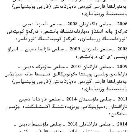
جەمقورلىققا قارسى كۇرەس دەپارتامەنتى (قارجى پوليتسياسى)
باستىعىنىڭ ورىنباسارى؛
2006 -جىلعى قاڭتاردان 2008 -جىلعى تامىزعا دەيىن -
تەرگەۋ جانە انىقتاۋ دەپارتامەنتىنىڭ باستىعى، تەرگەۋ كوميتەتى
ءتوراعاسىنىڭ ورىنباسارى، تەرگەۋ كوميتەتىنىڭ ءتوراعاسى؛
2008 -جىلعى تامىزدان 2009 -جىلعى قازانعا دەيىن - اتىراۋ
وبلىسى ءى ءى د باستىعى؛
2009 -جىلعى قازاننان 2010 -جىلعى ساۋىرگە دەيىن -
قاراعاندى وبلىسى بويىنشا ەكونوميكالىق قىلمىسقا جانە سىبايلاس
جەمقورلىققا قارسى كۇرەس دەپارتامەنتى (قارجى پوليتسياسى)
باستىعىنىڭ ورىنباسارى؛
2011 -جىلعى ماۋسىمنان 2014 -جىلعى قاراشاعا دەيىن
قازاقستان رەسپۋبليكاسى پرەزيدەنتىنىڭ اكىمشىلىگىندە جۇمىس
ىستەگەن؛
2014 -جىلعى قاراشادان 2018 -جىلعى ماۋسىمعا دەيىن -