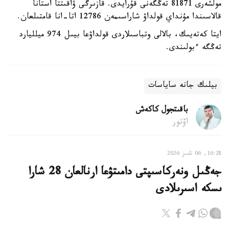
مولشەرى 81871 تەڭگەنى قۇرايدى. قازىرگى ۋاقىتتا استانا
قالاسىندا مۇنداي قولداۋ شاراسىمەن 12786 اتا-انا قامتىلعان.
ايتا كەتەيىك، بالالى وتباسىلاردى قولداۋعا بيىل 974 ميلليارد
تەڭگە ءبولىندى.
بيلىك جانە ساياسات
باقىتجول كاكەش
اۆتور
16:28, 06 تامىز 2026
جەڭىل ونەركاسىپتى دامىتۋعا ارنالعان 28 شارا
ىسكە اسىرىلادى