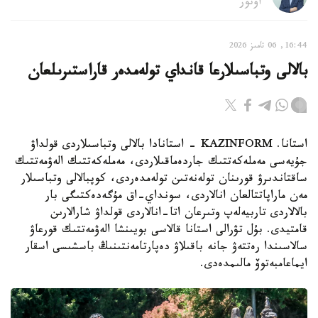
اۆتور
16:44, 06 تامىز 2026
بالالى وتباسىلارعا قانداي تولەمدەر قاراستىرىلعان
استانا. KAZINFORM - استانادا بالالى وتباسىلاردى قولداۋ
جۇيەسى مەملەكەتتىك جاردەماقىلاردى، مەملەكەتتىك الەۋمەتتىك
ساقتاندىرۋ قورىنان تولەنەتىن تولەمدەردى، كوپبالالى وتباسىلار
مەن ماراپاتتالعان انالاردى، سونداي-اق مۇگەدەكتىگى بار
بالالاردى تاربيەلەپ وتىرعان اتا-انالاردى قولداۋ شارالارىن
قامتيدى. بۇل تۋرالى استانا قالاسى بويىنشا الەۋمەتتىك قورعاۋ
سالاسىندا رەتتەۋ جانە باقىلاۋ دەپارتامەنتىنىڭ باسشىسى اسقار
ايماعامبەتوۆ مالىمدەدى.