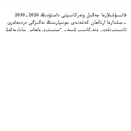
قاتىسۋشىلارعا جەڭىل ونەركاسىپتى دامىتۋدىڭ 2026-2030
-جىلدارعا ارنالعان كەشەندى جوسپارىنىڭ نەگىزگى ەرەجەلەرى
تانىستىرىلدى. ونەركاسىپ ۆيسە- ءمينيسترى ولجاس ساپاربەكوۆ
اتاپ وتكەندەي، قۇجات زاڭناما، ساتىپ الۋ تەتىگىن جەتىلدىرۋ،
«كولەڭكەلى» يمپورتقا قارسى ءىس-قيمىل، ينۆەستيتسيا تارتۋ،
وتاندىق برەندتى دامىتۋ مەن كادر دايارلاۋعا ارنالعان 28 ءىس-
شارانى قامتيدى.