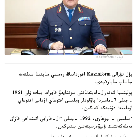
فوتو: Kazinform
بۇل تۋرالى Kazinform اقوردانىڭ رەسمي سايتىنا سىلتەمە
جاساپ حابارلايدى.
پوليتسيا گەنەرال-لەيتەنانتى سونتايەۆ قايرات يمات ۇلى 1961
-جىلى 7-مامىردا پاۆلودار وبلىسى اقتوعاي اۋدانى اقتوعاي
اۋىلىندا دۇنيەگە كەلگەن.
ءبىلىمى - جوعارى، 1992 -جىلى ءال-فارابي اتىنداعى قازاق
مەملەكەتتىك ۋنيۆەرسيتەتىن بىتىرگەن.