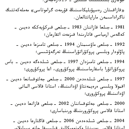
جوعارى بىلىكتىلىك سىنىبى – 3-دارەجەلى.
«قازاقستان رەسپۋبليكاسىنىڭ قۇرمەت گراموتاسى» مەملەكەتتىك
ناگراداسىمەن ماراپاتتالعان.
1981 -جىلعا قازاننان 1983 -جىلعى قىركۇيەككە دەيىن -
كەڭەس ارمياسى قاتارىندا قىزمەت اتقارعان؛
1992 -جىلعى ماۋسىمنان 1994 -جىلعى تامىزعا دەيىن -
پاۆلودار وبلىسى پروكۋراتۋراسىنىڭ تەرگەۋشىسى؛
1994 -جىلعى تامىزدان 1997 -جىلعى شىلدەگە دەيىن - باس
پروكۋراتۋرا باسقارماسىنىڭ پروكۋرورى، اعا پروكۋرورى؛
1997 -جىلعى شىلدەدەن 2000 -جىلعى جەلتوقسانعا دەيىن -
اقمولا وبلىسى ەرەيمەنتاۋ اۋدانىنىڭ، استانا قالاسى الماتى
اۋدانىنىڭ پروكۋرورى؛
2000 -جىلعى جەلتوقساننان 2002 -جىلعى قازانعا دەيىن -
استانا قالاسى پروكۋرورىنىڭ ورىنباسارى؛
2004 -جىلعى شىلدەدەن 2006 -جىلعى قاڭتارعا دەيىن -
استانا قالاسى بويىنشا ەكونوميكالىق قىلمىسقا جانە سىبايلاس