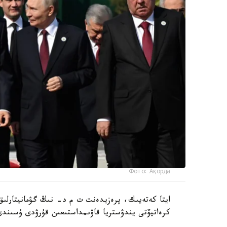
Фото: Ақорда
ايتا كەتەيىك، پرەزيدەنت ت م د- نىڭ گۋمانيتارلىق 
كرەاتيۆتى يندۋستريا قاۋىمداستىعىن قۇرۋدى ۇسىندى