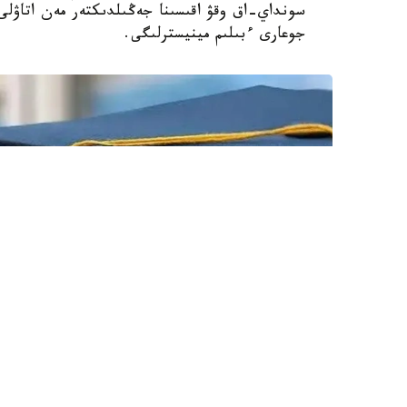
سونداي-اق وقۋ اقىسىنا جەڭىلدىكتەر مەن اتاۋلى 
جوعارى ءبىلىم مينيسترلىگى.