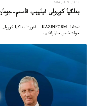
19:14, 08 تامىز 2026
بەلگيا كورولى فيليپپ قاسىم-جومار
استانا. KAZINFORM - اقوردا بەل
جولداعانىن حابارلادى.