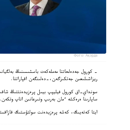
Фото: Ақорда
- كورول جەدەلحاتتا مەملەكەت باسشىسىنىڭ بەلگيانى
ريزاشىلىعىن جەتكىزگەن،-دەلىنگەن اقپاراتتا.
سونداي-اق كورول فيليپپ بيىل پرەزيدەنتتىڭ شاقىرۋ
ساپارىنا ەرەكشە ءمان بەرىپ وتىرعانىن اتاپ وتكەن.
ايتا كەتەيىك، كەشە پرەزيدەنت سولتۇستىك قازاقستان وبلىسىنىڭ 90 جىلد