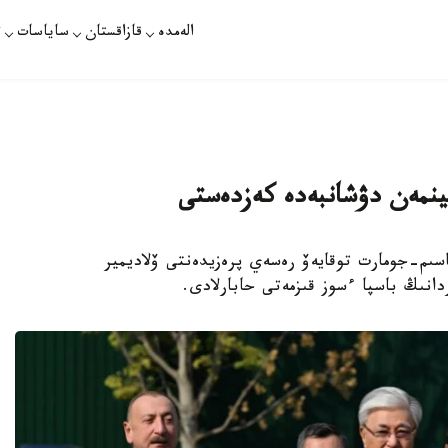
الەمدە
قازاقستان
ساياسات
ت
تينمەن دۋشانبەدە كەزدەستى
باسشىسى قاسىم-جومارت توقايەۆ رەسەي پرەزيدەنتى ۆلاديمير
انىڭ باسپا ءسوز قىزمەتى حابارلادى.