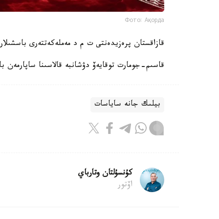
Фото: Ақорда
قازاقستان پرەزيدەنتى ت م د مەملەكەتتەرى باسشىلا
قاسىم-جومارت توقايەۆ دۋشانبە قالاسىنا ساپارمەن با
بيلىك جانە ساياسات
كۇنسۇلتان وتارباي
اۆتور