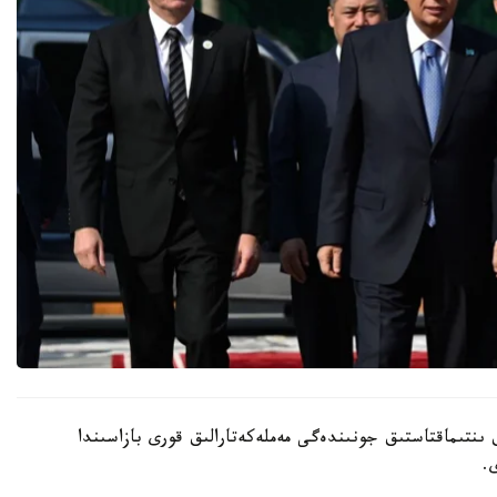
ىنتىماقتاستىق جونىندەگى مەملەكەتارالىق قورى بازاسىندا
.