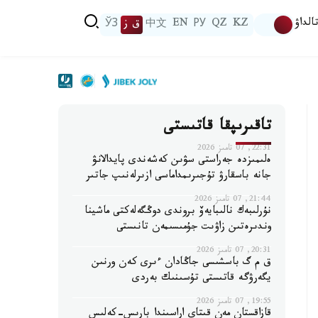
الداۋ
KZ
QZ
РУ
EN
中文
ق ز
ЎЗ
تاقىرىپقا قاتىستى
22:31, 07 تامىز 2026
ەلىمىزدە جەراستى سۋىن كەشەندى پايدالانۋ
جانە باسقارۋ تۇجىرىمداماسى ازىرلەنىپ جاتىر
21:44, 07 تامىز 2026
نۇرلىبەك نالىبايەۆ بروندى دوڭگەلەكتى ماشينا
وندىرەتىن زاۋىت جۇمىسىمەن تانىستى
20:31, 07 تامىز 2026
ق م گ باسشىسى جاڭادان ءىرى كەن ورنىن
يگەرۋگە قاتىستى تۇسىنىك بەردى
19:55, 07 تامىز 2026
قازاقستان مەن قىتاي اراسىندا بارىس-كەلىس