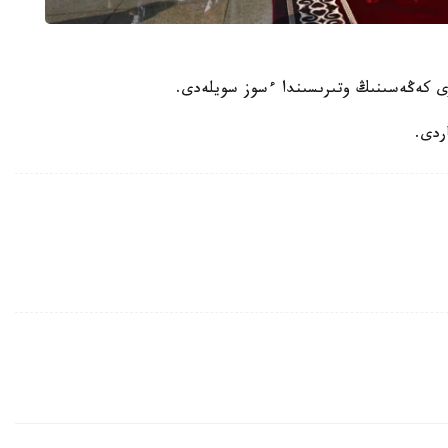
رى كەڭەسىنىڭ وتىرىسىندا ءسوز سويلەدى.
ردى.