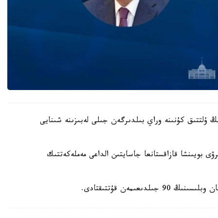
ڭ ۇلتتىق كۇنىنە وراي بىلدىرگەن جىلى لەبىزىنە شىنايى
ى بويىنشا قازاقستانعا جاسايتىن الداعى مەملەكەتتىك
ىعىمەن قۇتتىقتادى.