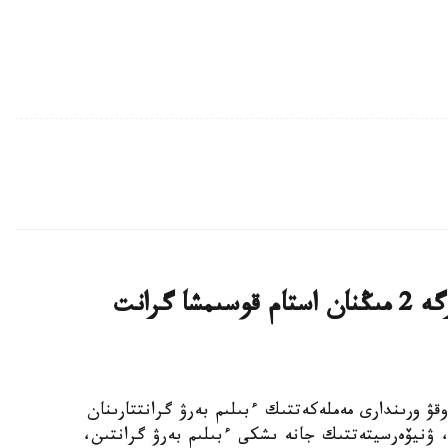
قازاقستاندىق ج و و- لار تالاپكەرلەرگە 2 مىڭنان استام قوسىمشا گرانت
ىڭ جوعارى وقۋ ورىندارى مەملەكەتتىك ءبىلىم بەرۋ گرانتتارىنان
استام رەكتورلىق، ۋنيۆەرسيتەتتىك جانە ىشكى ءبىلىم بەرۋ گرانتىن،