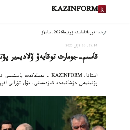
KAZINFORM
ترەند:
اقوردا
تاعايىنداۋ
وقيعا
2026-سايلاۋ
17:14, 10 قازان 2025
قاسىم-جومارت توقايەۆ ۆلاديمير پۋ
استانا. KAZINFORM - مەملەكەت 
پۋتينمەن دۋشانبەدە كەزدەستى. بۇل تۋرالى اقورد