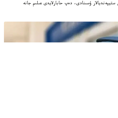
ستيپەنديالار ۇسىنادى، دەپ حابارلايدى عىلىم جانە