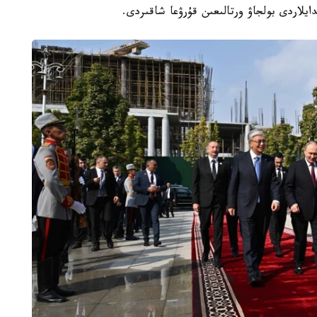
يلاردى بولجاۋ ورتالىعىن قۇرۋعا شاقىردى.