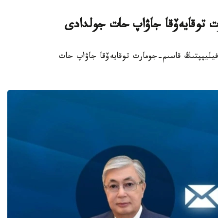
ت توقايەۆقا جاۋاپ حات جولدادى
گيا كورولى فيليپپتىڭ قاسىم-جومارت توقايەۆقا جاۋاپ حات