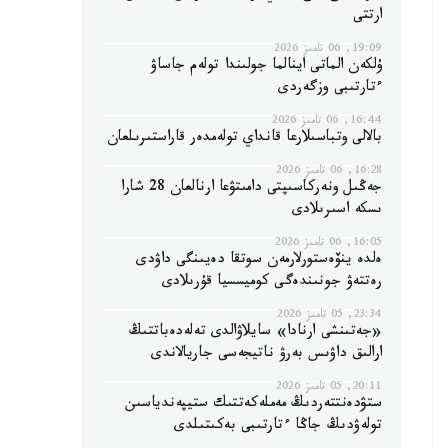
ارتتى
19:09, 06 تامىز 2026
ۇلكەن الماتى اينالما جولىندا تولەم جاساۋ
ءتارتىبى وزگەردى
16:44, 06 تامىز 2026
بالالى وتباسىلارعا قانداي تولەمدەر قاراستىرىلعان
16:28, 06 تامىز 2026
جەڭىل ونەركاسىپتى دامىتۋعا ارنالعان 28 شارا
ىسكە اسىرىلادى
16:05, 06 تامىز 2026
ەلدە ينۆەستورلارمەن سوتقا دەيىنگى داۋدى
رەتتەۋ جونىندەگى كوميسسيا قۇرىلادى
23:34, 05 تامىز 2026
«جەتىنشى ارنادا» سايلاۋالدى تەلەدەباتتىڭ
ارالىق داۋىس بەرۋ ناتيجەسى جاريالاندى
20:11, 05 تامىز 2026
ستۋدەنتتەردىڭ مەملەكەتتىك ستيپەندياسىن
تولەۋدىڭ جاڭا ءتارتىبى بەكىتىلدى