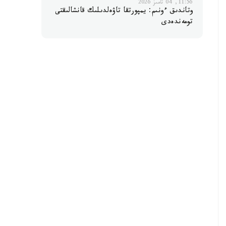
11:56, 04 تامىز 2026
وتاندىق ءونىم: يمپورتقا تاۋەلدىلىك قانشالىقتى
تومەندەدى