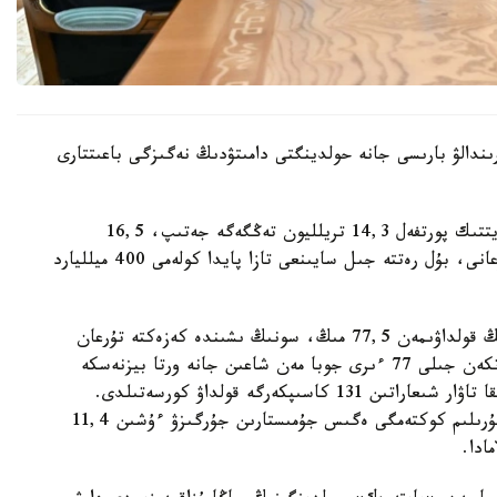
ىندالۋ بارىسى جانە حولدينگتى دامىتۋدىڭ نەگىزگى باعىتتارى
قاسىم-جومارت توقايەۆقا ينۆەستيتسيالىق جانە كرەديتتىك پورتفەل 14,3 تريلليون تەڭگەگە جەتىپ، 16,5
تريلليون تەڭگەگە دەيىن ارتادى دەپ بولجانىپ وتىرعانى، بۇل رەتتە جىل سايىنعى تازا پايدا كولەمى 400 ميلليارد
- 2025 -جىلدىڭ قورىتىندىسى بويىنشا حولدينگتىڭ قولداۋىمەن 77,5 مىڭ، سونىڭ ىشىندە كەزەكتە تۇرعان
11,6 مىڭ وتباسى باسپانامەن قامتاماسىز ەتىلدى. وتكەن جىلى 77 ءىرى جوبا مەن شاعىن جانە ورتا بيزنەسكە
ارنالعان 27,4 مىڭ جوبا قارجىلاندىرىلىپ، ەكسپورتقا تاۋار شىعاراتىن 131 كاسىپكەرگە قولداۋ كورسەتىلدى.
اۋىلشارۋاشىلىق تاۋارلارىن وندىرەتىن 7,2 مىڭ اگروقۇرىلىم كوكتەمگى ەگىس جۇمىستارىن جۇرگىزۋ ءۇشىن 11,4
ادا.