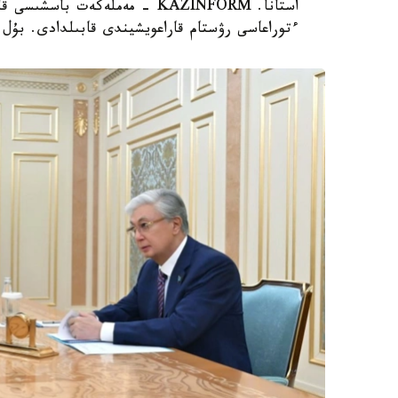
استانا. KAZINFORM - مەملەكەت
ءتوراعاسى رۋستام قاراعويشيندى قابىلدادى. بۇل ت