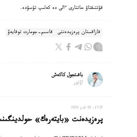
قۇتتىقتاۋ حاتتارى ءالى دە كەلىپ تۇسۋدە.
قازاقستان پرەزيدەنتى
قاسىم-جومارت توقايەۆ
باقىتجول كاكەش
اۆتور
17:25, 05 تامىز 2026
پرەزيدەنت «بايتەرەك» حولدينگىنى