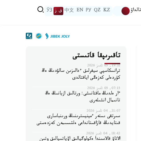
الداۋ
KZ
QZ
РУ
EN
中文
ق ز
ЎЗ
تاقىرىپقا قاتىستى
19:32, 05 تامىز 2026
ترانسكاسپي سيفرلىق ءدالىزىن سالۋدىڭ ەڭ
كۇردەلى كەزەڭى اياقتالدى
07:15, 05 تامىز 2026
ءار ەلدىڭ ماقتانىشى: ورتالىق ازيانىڭ ەڭ
تانىمال انشىلەرى
21:07, 04 تامىز 2026
سىرتقى ىستەر ءمينيسترىنىڭ ورىنباسارى
قىتايدىڭ قازاقستانداعى ەلشىسىمەن كەزدەستى
18:42, 04 تامىز 2026
الاتاۋ قالاسىندا ەكولوگيالىق اۆياتسيالىق وتىن