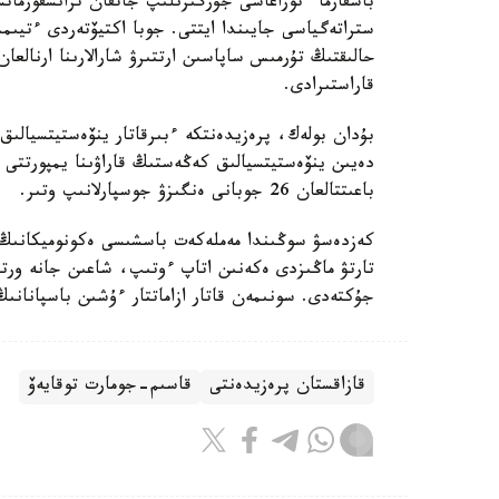
باسقارما ءتوراعاسى جۇرگىزىلىپ جاتقان ترانسفورمات
ستراتەگياسى جايىندا ايتتى. جوبا اكتيۆتەردى ءتيىم
حالىقتىڭ تۇرمىس ساپاسىن ارتتىرۋ شارالارىنا ارنالع
قاراستىرادى.
بۇدان بولەك، پرەزيدەنتكە ءبىرقاتار ينۆەستيتسيالىق
دەيىن ينۆەستيتسيالىق كەڭەستىڭ قاراۋىنا يمپورتتى ا
باعىتتالعان 26 جوبانى ەنگىزۋ جوسپارلانىپ وتىر.
كەزدەسۋ سوڭىندا مەملەكەت باسشىسى ەكونوميكانىڭ و
تارتۋ ماڭىزدى ەكەنىن اتاپ ءوتىپ، شاعىن جانە ورتا
جۇكتەدى. سونىمەن قاتار ازاماتتار ءۇشىن باسپانانىڭ 
قازاقستان پرەزيدەنتى
قاسىم-جومارت توقايەۆ