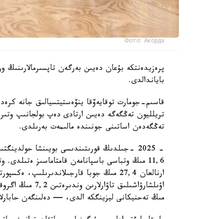
Фото: Акорда
پرەزيدەنتكە بۇعان دەيىن بەرگەن تاپسىرمالارىنىڭ ور
باياندالدى.
تەڭگەدەن اساتىنى جونىندە مالىمەت بەرىلدى.
مىڭ تەحنيكانى ليزينگكە الدى، — دەلىنگەن حابارلام