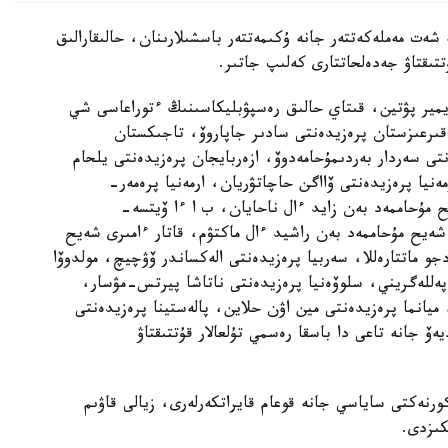
ەت مەملەكەتتەر جانە ۇكىمەتتەر باسشىلارىنان، حالىقارالىق
تتىقتاۋ جەدەلحاتتارى كەلىپ جاتىر.
يمير پۋتين، قىتاي حالىق رەسپۋبليكاسىنىڭ ءتوراعاسى شي
ىرعىزستان پرەزيدەنتى سادىر جاپاروۆ، تاجىكستان
تى سەردار بەردىمۇحامەدوۆ، ازەربايجان پرەزيدەنتى يلحام
ەنيا پرەزيدەنتى ۆااگن حاچاتۋريان، ارمەنيا پرەمەر-
 مۇحاممەد بەن زايد ءال ناحايان، ب ا ءا ۆيتسە-
ەيح مۇحاممەد بەن راشيد ءال ماكتۋم، قاتار ءامىرى شەيح
جو ماتتارەللا، سەربيا پرەزيدەنتى الەكساندر ۆۋچيچ، مولدوۆا
 پەللەگريني، سلوۆەنيا پرەزيدەنتى ناتاشا پيرتس-مۋسار،
يانما پرەزيدەنتى مين اۋن حلاين، پالەستينا پرەزيدەنتى
جانە تاعى دا باسقا رەسمي تۇلعالار قۇتتىقتاۋ
كورنەكتى ساياسي جانە قوعام قايراتكەرلەرى، زيالى قاۋىم
كىزدى.