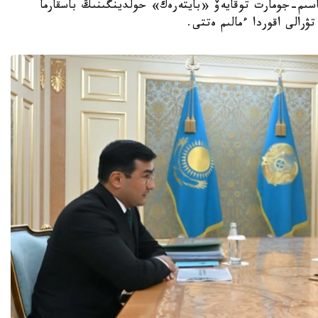
 باسشىسى قاسىم-جومارت توقايەۆ «بايتەرەك» حولدينگىنىڭ باسقارما
ۋرالى اقوردا ءمالىم ەتتى.