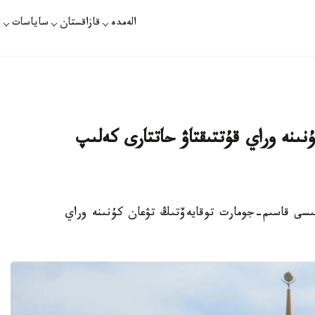
الەمدە
قازاقستان
ساياسات
ت
ىنە وراي قۇتتىقتاۋ حاتتارى كەلىپ
ملەكەت باسشىسى قاسىم-جومارت توقايەۆتىڭ تۋعان كۇنىنە وراي