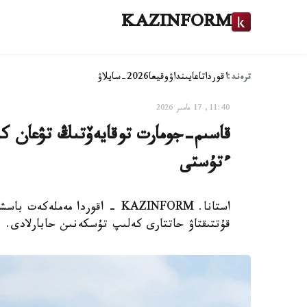
KAZINFORM
ترەند:
اقوردا
تاعايىنداۋ
وقيعا
2026-سايلاۋ
11:40, 17 مامىر 2026
قاسىم-جومارت توقايەۆتىڭ تۋعان كۇن
ءتۇستى
استانا. KAZINFORM - اقوردا مە
قۇتتىقتاۋ حاتتارى كەلىپ تۇسكەنىن حابارلادى.