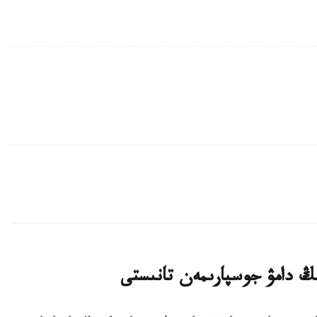
ڭ دامۋ جوسپارىمەن تانىستى