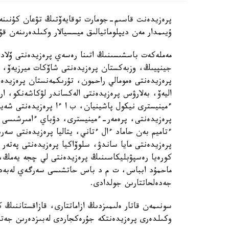
پرەزيدەنت قاسىم-جومارت توقايەۆتىڭ تۋعان كۇنىنە ش
ۇيىمدار مەن ديپلوماتيالىق ميسسيالار وكىلدەرىنەن قۇ
مەملەكەت باسشىسىنىڭ اتىنا رەسەي پرەزيدەنتى ۆلاد
جينپيىڭ، وزبەكستان پرەزيدەنتى شاۆكات ميرزيەۆ، ق
پرەزيدەنتى ەمومالي راحمون، تۇرىكمەنستان پرەزيدەن
اليەۆ، بەلارۋس پرەزيدەنتى الەكساندر لۋكاشەنكو، ارم
ءمينيسترى نيكول پاشينيان، ب ا ءا پرەزيدەنتى شەيح
پرەزيدەنتى، پرەمەر-ءمينيسترى، دۋباي ءامىرشىسى ش
ءتاميم بەن حاماد ءال ءتاني، يتاليا پرەزيدەنتى سەرد
پرەزيدەنتى مايا ساندۋ، سلوۆاكيا پرەزيدەنتى پەتەر
كورەيا رەسپۋبليكاسىنىڭ پرەزيدەنتى لي چجە يەمڭ، م
ماحمۇد ابباس، ت م د باس حاتشىسى سەرگەي لەبەديەۆ 
جەدەلحاتتارىن جولدادى.
سونىمەن قاتار ەلىمىزدىڭ ازاماتتارى، قازاقستاننىڭ 
وكىلدەرى پرەزيدەنتكە جۇرەكجاردى لەبىزدەرىن جەت