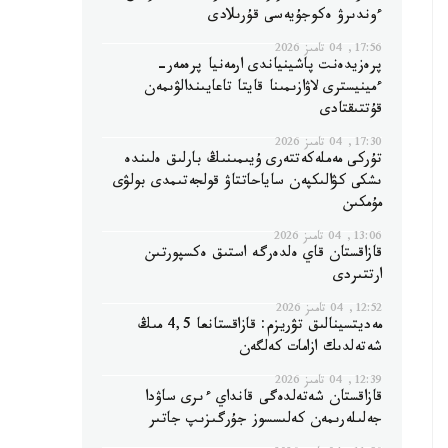
ءوندىرۋ ەكوجۇيەسى قۇرىلادى
17:56, 04 تامىز 2026
پرەزيدەنت پاشينياندى ارمەنيا پرەمەر-
ءمينيسترى لاۋازىمىنا قايتا تاعايىندالۋىمەن
قۇتتىقتادى
17:30, 04 تامىز 2026
تۇركى مەملەكەتتەرى ۇيىمىنىڭ بارلىق ەلىندە
ىشكى كۋالىكپەن ساياحاتتاۋ قولجەتىمدى بولۋى
مۇمكىن
13:06, 04 تامىز 2026
قازاقستان قاي ەلدەرگە استىق ەكسپورتىن
ارتتىردى
12:52, 04 تامىز 2026
مەديتسينالىق تۋريزم: قازاقستانعا 4,5 مىڭ
شەتەلدىك ازامات كەلگەن
12:39, 04 تامىز 2026
قازاقستان شەتەلدەگى قانداي ءىرى ساۋدا
جەلىلەرىمەن كەلىسسوز جۇرگىزىپ جاتىر