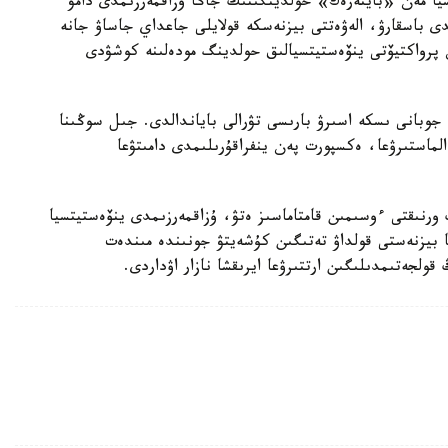
سيا مەن «بايتەرەك» حولدينگىنىڭ جاڭا ۇزاقمەرزىمدى دامۋ
دى باسقارۋ، الەۋەتتى بيزنەسكە قولايلى جاعداي جاساۋ جانە
ان پرواكتيۆتى ينۆەستيتسيالىق حولدينگ مودەلىنە كوشۋدى
 جوبانى ىسكە اسىرۋ بارىسى تۋرالى باياندالدى. جىل سوڭىنا
لماستىرۋعا، ەكسپورت پەن ينفراقۇرىلىمدى دامىتۋعا
رنىقتى ءوسىمىن قامتاماسىز ەتۋ، ۇزاقمەرزىمدى ينۆەستيتسيا
 بيزنەستى قولداۋ تەتىگىن كۇشەيتۋ جونىندە مىندەت
قولجەتىمدىلىگىن ارتتىرۋعا ايرىقشا نازار اۋداردى.