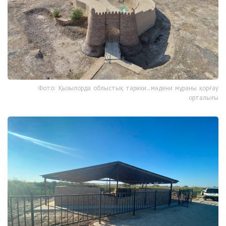
Фото: Қызылорда облыстық тарихи-мәдени мұраны қорғау
орталығы