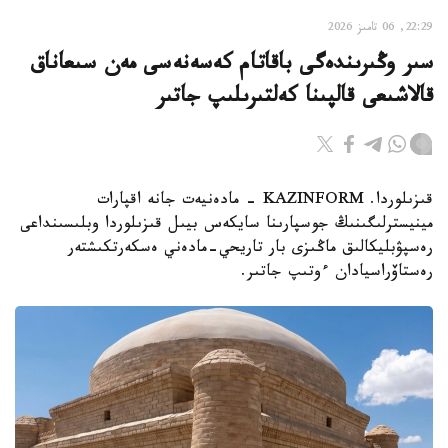
22:29, 06 تامىز 2026
سىر وڭىرىندەگى باقاتام كەسەنەسى مەن سىعاناق
قالاشىعى قالپىنا كەلتىرىلىپ جاتىر
قىزىلوردا. KAZINFORM - مادەنيەت جانە اقپارات
مينيسترلىگىنىڭ جوسپارىنا سايكەس بيىل قىزىلوردا وبلىسىنداعى
رەسپۋبليكالىق ماڭىزى بار تاريحي-مادەني ەسكەرتكىشتەر
رەستاۆراسيادان ءوتىپ جاتىر.