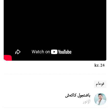
24.kz
قوعام
باقىتجول كاكەش
اۆتور