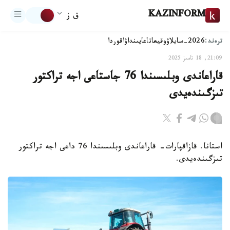
KAZINFORM
ق ز
ترەند:
2026-سايلاۋ
وقيعا
تاعايىنداۋ
اقوردا
21:09, 18 تامىز 2025
قاراعاندى وبلىسىندا 76 جاستاعى اجە تراكتور
تىزگىندەيدى
استانا. قازاقپارات- قاراعاندى وبلىسىندا 76 داعى اجە تراكتور
تىزگىندەيدى.