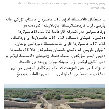
Фото: Қызылорда облыстық тарихи-мәдени мұраны қорғау
орталығы
- سىعاناق قالاسىنىڭ اتاۋى 10- عاسىردان باستاپ تۇركى جانە
پارسى-اراب تاريحشىلارىنىڭ جازبالارىندا كەزدەسەدى.
ورتاعاسىرلىق دەرەكتەرگە قاراعاندا قالا 11-13عاسىرلاردا
دەشتى- قىپشاق ەلىنىڭ، 13- 14- عاسىرلاردا اق وردانىڭ،
15- 17- عاسىرلاردا قازاق حاندىعىنىڭ ەلورداسى بولعان.
ءتۇرلى تاريحي كەزەڭدى باسىنان وتكىزگەن قالا 18-عاسىرعا
دەيىن ءومىر سۇرگەن. سىعاناقتىڭ «قىپشاق دالاسىنىڭ ايلاعى»
دەپ اتالۋى ايگىلى ۇلى جىبەك جولى بويىنداعى قالانىڭ
شارۋاشىلىعى مەن الەۋمەتتىك-ەكونوميكالىق الەۋەتى جوعارى
دەڭگەيدە دامىعانىن اڭعارتادى، - دەدى تالعات بەرديەۆ.