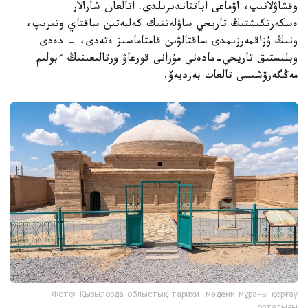
وقشاۋلانىپ، اۋماعى اباتتاندىرىلدى. اتالعان شارالار
ەسكەرتكىشتىڭ تاريحي ساۋلەتتىك كەلبەتىن ساقتاي وتىرىپ،
ونىڭ ۇزاقمەرزىمدى ساقتالۋىن قامتاماسىز ەتەدى، - دەدى
وبلىستىق تاريحي-مادەني مۇرانى قورعاۋ ورتالىعىنىڭ ءبولىم
مەڭگەرۋشىسى تالعات بەرديەۆ.
Фото: Қызылорда облыстық тарихи-мәдени мұраны қорғау