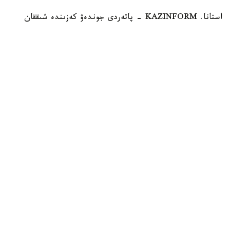
استانا. KAZINFORM - پاتەردى جوندەۋ كەزىندە شىققان
قۇرىلىس قالدىقتارىن اۋلاداعى قوقىس جاشىكتەرىنە تاستاۋ زاڭ
تالاپتارىنا قايشى كەلەدى. زاڭگەر باقتيار كارىم مۇنداي
قالدىقتاردى قالاي دۇرىس شىعارۋ كەرەگىن جانە تالاپتى
بۇزعاندارعا قانداي جاۋاپكەرشىلىك قاراستىرىلعانىن Jibek Joly
تەلەارناسىنىڭ باعدارلاماسىندا ءتۇسىندىردى.