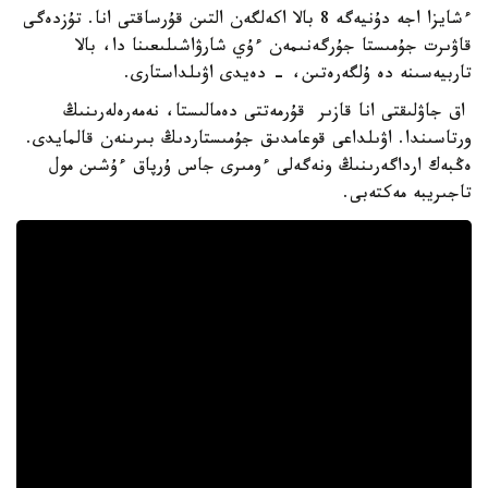
ءشايزا اجە دۇنيەگە 8 بالا اكەلگەن التىن قۇرساقتى انا. تۇزدەگى
قاۋىرت جۇمىستا جۇرگەنىمەن ءۇي شارۋاشىلىعىنا دا، بالا
تاربيەسىنە دە ۇلگەرەتىن، - دەيدى اۋىلداستارى.
اق جاۋلىقتى انا قازىر قۇرمەتتى دەمالىستا، نەمەرەلەرىنىڭ
ورتاسىندا. اۋىلداعى قوعامدىق جۇمىستاردىڭ بىرىنەن قالمايدى.
ەڭبەك ارداگەرىنىڭ ونەگەلى ءومىرى جاس ۇرپاق ءۇشىن مول
تاجىريبە مەكتەبى.