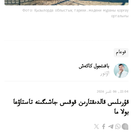
Фото: Қызылорда облыстық тарихи-мәдени мұраны қорғау
орталығы
قوعام
باقىتجول كاكەش
اۆتور
22:04, 06 تامىز 2026
قۇرىلىس قالدىقتارىن قوقىس جاشىگىنە تاستاۋعا
بولا ما