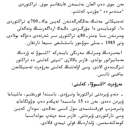
مەن جوق دەپ العان بەتىمنەن قايتقانىم جوق. تراكتوردى
ءمىندىم دە ءجۇرىپ كەتتىم.
تەحنيكانى جەتىك مەڭگەرگەننەن كەيىن «ك-700» تراكتوردى
دا، كومبايندى دا جۇرگىزدى. ەڭبەك ارداگەرىنىڭ ونەگەلى
ومىرىنەن مىنا «متز-80» تراكتورى سىر شەرتەدى دەۋگە بولادى.
ونى 1985 -جىلى سوۆحوز باسشىلىعى سىيعا تارتقان.
اجەمىزدىڭ ومىرلىك سەرىگى بايسەركە ءاشىموۆ تە ۇزدىك
مەحانيزاتور بولدى. قازىر بالالارى ءتىپتى كەلىنى دە تراكتور
تىزگىندەي الادى. وسى اۋلەتتىڭ كەلىنى مەرۋەرت تەحنيكامەن
جاقسى تانىس.
مەرۋەرت ءاشىموۆا، كەلىنى:
- ەنەم ۇيرەتتى تراكتورعا وتىرۋدى. باسىندا قورىقتىم، ماشيناعا
ۇيرەن دەدى. مەن دە 15 جاسىمدا تەپكەم دەپ «ۆولگاعا»
وتىرعىزىپ قورقىنشىمدى سول كىسى جەڭدى. سودان كەيىن
وسى تاركتوردى ۇيرەتتى. قازىر مىنە ەپتەپ جولداسىما
كومەكتەسەمىن. ۇلداردىڭ قولى تيمەي قالادى.