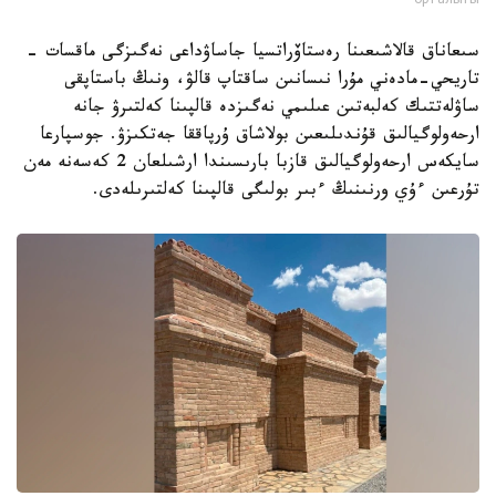
орталығы
سىعاناق قالاشىعىنا رەستاۆراتسيا جاساۋداعى نەگىزگى ماقسات -
تاريحي-مادەني مۇرا نىسانىن ساقتاپ قالۋ، ونىڭ باستاپقى
ساۋلەتتىك كەلبەتىن عىلىمي نەگىزدە قالپىنا كەلتىرۋ جانە
ارحەولوگيالىق قۇندىلىعىن بولاشاق ۇرپاققا جەتكىزۋ. جوسپارعا
سايكەس ارحەولوگيالىق قازبا بارىسىندا ارشىلعان 2 كەسەنە مەن
تۇرعىن ءۇي ورنىنىڭ ءبىر بولىگى قالپىنا كەلتىرىلەدى.