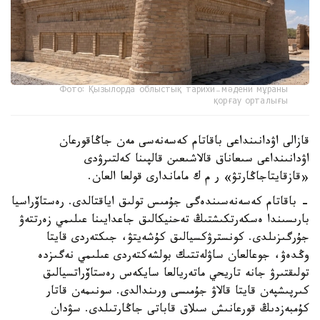
Фото: Қызылорда облыстық тарихи-мәдени мұраны
қорғау орталығы
قازالى اۋدانىنداعى باقاتام كەسەنەسى مەن جاڭاقورعان
اۋدانىنداعى سىعاناق قالاشىعىن قالپىنا كەلتىرۋدى
«قازقايتاجاڭارتۋ» ر م ك ماماندارى قولعا العان.
- باقاتام كەسەنەسىندەگى جۇمىس تولىق اياقتالدى. رەستاۆراسيا
بارىسىندا ەسكەرتكىشتىڭ تەحنيكالىق جاعدايىنا عىلىمي زەرتتەۋ
جۇرگىزىلدى. كونسترۋكسيالىق كۇشەيتۋ، جىكتەردى قايتا
وڭدەۋ، جوعالعان ساۋلەتتىك بولشەكتەردى عىلىمي نەگىزدە
تولىقتىرۋ جانە تاريحي ماتەريالعا سايكەس رەستاۆراتسيالىق
كىرپىشپەن قايتا قالاۋ جۇمىسى ورىندالدى. سونىمەن قاتار
كۇمبەزدىڭ قورعانىش سىلاق قاباتى جاڭارتىلدى. سۋدان