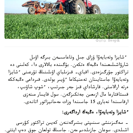
Фото: freepik
ءشايزا وتەبايەۆا ۇزاق جىل وتاعاسىمەن بىرگە اۋىل
شارۋاشىلىعىندا ەڭبەك ەتكەن. بۇگىندە بالالارى دا، كەلىنى دە
تراكتور جۇرگىزەدى. اقباي- قىزىلباي اۋىلىنىڭ تۇرعىنى ءشايزا
وتەبايەۆا جاستايىنان تەحنيكاعا ءۇيىر بولدى. قىرداعى ەڭبەككە
ەرتە ارالاستى. قارشاداي قىز جەر جىرتىپ، ءشوپ شاۋىپ،
قىستاقتارعا مال ازىعىن جەتكىزگەن. سول قايسار مىنەزى
ارقاسىندا نەبارى 15 جاسىندا وزات مەحانيزاتور اتاندى.
ءشايزا وتەبايەۆا، ەڭبەك ارداگەرى:
- سەگىزىنشى سىنىپتى بىتىرگەننەن كەيىن تراكتور كۋرسى
اشىلدى. سوعان جازىلدىم مەن. جاسىڭ تولعان جوق دەپ ايتتى.