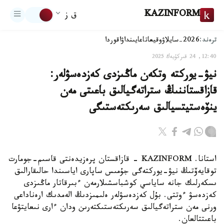
KAZINFORM
ق ز
ترەند:
2026-سايلاۋ
وقيعا
تاعايىنداۋ
اقوردا
12:40, 24 قىركۇيەك 2025
نيۋ-يوركتە وتكەن ماڭىزدى كەزدەسۋلەر:
قازاقستاننىڭ ستراتەگيالىق باعىتى مەن
ينۆەستيتسيالىق سەرىكتەستىگى
استانا. KAZINFORM - قازاقستان پرەزيدەنتى قاسىم-جومارت
توقايەۆتىڭ نيۋ-يوركتەگى جۇمىس ساپارى اياسىندا حالىقارالىق
ىسكەرلىك جانە ساياسي كوشباسشىلارمەن ءبىرقاتار ماڭىزدى
كەزدەسۋ ءوتتى. بۇل كەزدەسۋلەر ەلىمىزدىڭ الەمدىك ارەناداعى
ورنى مەن ستراتەگيالىق سەرىكتەستىكتەرىن ودان ءارى نىعايتۋعا
باعىتتالعان.