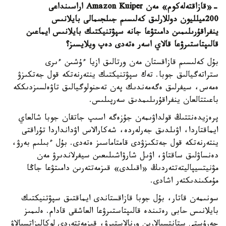
-
«قازاقتەلەكوم» مەن Amazon Kuiper اراسىنداعى
200
ميلليون دوللارلىق كەلىسىم جىلجىمالى بايلانىس
ينفراقۇرىلىمىن دامىتۋعا جانە سپۋتنيكتىك بايلانىس ايماعىن
قالىپتاستىرۋعا قالاي اسەر ەتەدى دەپ ويلايسىز؟
بۇل كەلىسىم قازاقستان مەن ورتالىق ازيا ءۇشىن ءىرى
ستراتەگيالىق جوبا. تەك سپۋتنيكتىك ينتەرنەتكە قول جەتكىزۋ
ەمەس، سيفرلىق ەگەمەندىك پەن تەحنولوگيالىق تاۋەلسىزدىككە
باعىتتالعان ينفراقۇرىلىمدىق سەرپىلىس.
پرەزيدەنتتىڭ قولداۋىمەن جۇزەگە اسىپ جاتقان جوبا شالعاي
ايماقتاردا، اۋىلدىق جەرلەردە، شەكارالاس اۋدانداردا تۇراقتى
ينتەرنەتكە قول جەتكىزۋدى قامتاماسىز ەتەدى. بۇل ءبىلىم بەرۋ،
دەنساۋلىق ساقتاۋ، اۋىل شارۋاشىلىعىن سيفرلاندىرۋ مەن
مۋنيتسيپاليتەتتەردىڭ «اقىلدى» قىزمەتتەرىن دامىتۋعا جاڭا
مۇمكىندىكتەر اشادى.
سونىمەن قاتار، بۇل جوبا قازاقستاندى ايماقتىق سپۋتنيكتىك
بايلانىس حابى رەتىندە قالىپتاستىرۋعا العاشقى قادام. ەلىمىز
جەرۇستى ستانتسيالارىن ورنالاستىرۋ، قىزمەتتەردى لوكاليزاتسيالاۋ