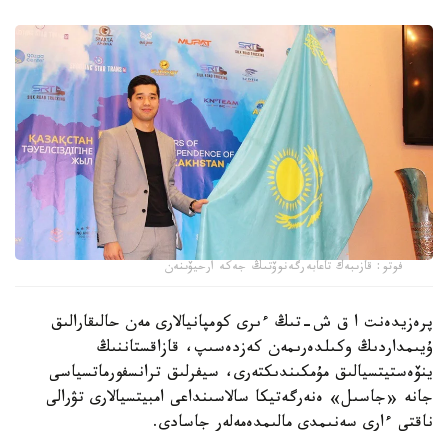
فوتو: قازىبەك تاعابەرگەنوۆتىڭ جەكە ارحيۆىنەن
پرەزيدەنت ا ق ش-تىڭ ءىرى كومپانيالارى مەن حالىقارالىق
ۇيىمداردىڭ وكىلدەرىمەن كەزدەسىپ، قازاقستاننىڭ
ينۆەستيتسيالىق مۇمكىندىكتەرى، سيفرلىق ترانسفورماتسياسى
جانە «جاسىل» ەنەرگەتيكا سالاسىنداعى امبيتسيالارى تۋرالى
ناقتى ءارى سەنىمدى مالىمدەمەلەر جاسادى.