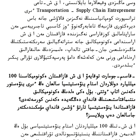
وسى ماڭىزدى وقيعالارعا بايلانىستى، ا ق ش-تاعى
Transportation - Supply Chain Entrepreneur ءىرى
ترانسپورت كومپانياسىنىڭ نەگىزىن قالاۋشى جانە باس
ديرەكتورى قازىبەك تاعابەرگەنوۆ ءوز كاسىبي تاجىريبەسى مەن
ساراپتامالىق كوزقاراسى نەگىزىندە قازاقستان مەن ا ق ش
اراسىنداعى ەكونوميكالىق جانە ستراتەگيالىق سەرىكتەستىكتىڭ
ماڭىزدىلىعىن جان-جاقتى تالداپ، ەلىمىزدىڭ حالىقارالىق
ارەناداعى ورنى مەن كەلەشەك دامۋ پەرسپەكتيۆالارى تۋرالى پىكىر
ءبىلدىردى.
-
قاسىم-جومارت توقايەۆ ا ق ش قازاقستان ەكونوميكاسىنا 100
ميلليارد دوللاردان استام ينۆەستيتسيا سالعان ەڭ ءىرى ينۆەستور
ەكەنىن اتاپ ءوتتى. بۇل ەكى ەلدىڭ ەكونوميكالىق
ىنتىماقتاستىعىنىڭ قانداي دەڭگەيدە ەكەنىن كورسەتەدى؟
قازاقستاندا ينۆەستيتسيا تارتۋ ءۇشىن قانداي مۇمكىندىكتەر
جاسالعان دەپ ويلايسىز؟
ا ق ش-تىڭ 100 ميللياردتان استام ينۆەستيتسياسى بۇل ەڭ
الدىمەن قازاقستاننىڭ ينستيتۋتسيونالدى تۇراقتىلىعى مەن