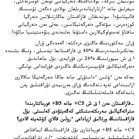
سونىمەن بىرگە، بولاشاقتىڭ ەنەرگياسى تومەن كومىرتەكتى،
سيفرلىق جانە ءارتاراپتاندىرىلعان بولادى دەگەن تۇسىنىك
قالىپتاسۋدا. سوندىقتان قازاقستان جاڭارتىلاتىن ەنەرگيا
كوزدەرىن، سۋتەگى ەنەرگەتيكاسىن، جەلى مەن ەنەرگيانى
ساقتاۋ تەحنولوگيالارىن دامىتۋعا بەلسەندى ينۆەستيتسيا سالۋدا.
ۋران سەكتورىنىڭ ماڭىزى ەرەكشە: الەمدەگى ۋران
جەتكىزىلىمدەرىنىڭ %40 ى قازاقستانعا تيەسىلى، ونىڭ ىشىندە
ا ق ش يمپورتىنىڭ %24 ىن قۇرايدى. بۇل جاھاندىق
ەنەرگەتيكالىق قاۋىپسىزدىكتىڭ ماڭىزدى قۇرامداس بولىگى.
جەكە مەن ءۇشىن ءداستۇرلى جانە جاڭا ەنەرگەتيكا سالالارى
اراسىنداعى تەپە-تەڭدىك ۇزاق مەرزىمدى تۇراقتىلىق پەن
باسەكەگە قابىلەتتىلىكتىڭ نەگىزى.
-
قازاقستان مەن ا ق ش C5+ جانە B5+ فورماتتارىندا
ستراتەگيالىق سەرىكتەستىكتى كەڭەيتۋدى كەلىستى. بۇل
قازاقستاننىڭ ورتالىق ازياداعى ءرولىن قالاي كۇشەيتە الادى؟
C5+ جانە B5+ فورماتتارى بۇل قازاقستاننىڭ ايماقتاعى
كوشباسشىلىق پوزيتسياسىن كۇشەيتەتىن ءارى تۇراقتاندىراتىن