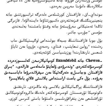
جۇمىس ورىندارىن قۇرۋعا جانە ماشينوستروەنيە مەن IT سياقتى
سالالاردىڭ دامۋىنا سەرپىن بەرەدى.
سونداي-اق، قازاقستان كورشىلەس ەلدەرگە ترانسپورتتىق جانە
ينجينيرينگتىك قىزمەتتەردى ەكسپورتتاۋعا دايىندالۋدا. قازىرگى
تاڭدا تەحنيكانى سەرۆيستەۋ جانە وقىتۋ باعىتىندا بەلسەندى
جۇمىس ءجۇرىپ جاتىر.
بۇل جوبا قازاقستاننىڭ جىبەك جولىنداعى لوگيستيكالىق حاب
رەتىندە ءرولىن نىعايتىپ، قىتاي، رەسەي، ەۋروپا مەن تاياۋ
شىعىس نارىقتارىندا پوزيتسياسىن كۇشەيتەدى.
-
Chevron جانە ExxonMobil كومپانيالارىمەن كەلىسسوزدەردە
كومىرسۋتەكتەردى ءوندىرۋدى ۇلعايتۋ ماسەلەسى قارالدى، ءبىراق
قازاقستان «جاسىل» ەنەرگەتيكا مەن سيفرلاندىرۋعا دا
باسىمدىق
بەرۋدە. بۇل ەكى باعىت اراسىنداعى بالانستى قالاي باعالايسىز؟
قازاقستاننىڭ پراگماتيكالىق بالانسى وتە ماڭىزدى. نارىقتىق
ەكونوميكا تۇرعىسىنان كومىرسۋتەكتەر ەلدىڭ ماكروەكونوميكالىق
تۇراقتىلىعى مەن ينفراقۇرىلىمىن دامىتۋعا باستى كىرىس كوزى.