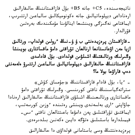
ناتيجەسىندە، C5+ جانە B5+ بۇل قازاقستاننىڭ حالىقارالىق
ارەناداعى ديپلوماتيالىق جانە ەكونوميكالىق سالماعىن ارتتىرىپ،
ايماقتاعى نەگىزگى ويىنشىعا اينالۋىنا مۇمكىندىك بەرەتىن
قۇرالدار.
-
قازاقستان پرەزيدەنتى ب ۇ ۇ-نىڭ ءرولىن قولداپ، ورتالىق
ازيا مەن اۋعانستانعا ارنالعان تۇراقتى دامۋ ماقساتتارى بويىنشا
وڭىرلىك ورتالىقتىڭ اشىلۋىن قولدادى. بۇل قادامدى
قازاقستاننىڭ حالىقارالىق ديپلوماتيالىق سالماعىن ارتتىرۋ ەلەمەنتى
دەپ قاراۋعا بولا ما؟
- ءيا، بۇل قادام قازاقستاننىڭ «جۇمساق كۇش»
ستراتەگياسىنىڭ ناقتى كورىنىسى. وڭىرلىك تۇراقتى دامۋ
ماقساتتارى ورتالىعىنىڭ اشىلۋى قازاقستاننىڭ حالىقارالىق ارەنادا
جاۋاپتى ءارى بەلسەندى ويىنشى رەتىندە ءوزىن كورسەتىپ،
ايماقتىق تۇراقتىلىق پەن دامۋعا باعىتتالعان ناقتى ءىس-
قيمىلدارعا باسشىلىق ەتۋگە دايىن ەكەنىن بىلدىرەدى.
پرەزيدەنتتىڭ وسى باستامانى قولداۋى دا حالىقارالىق