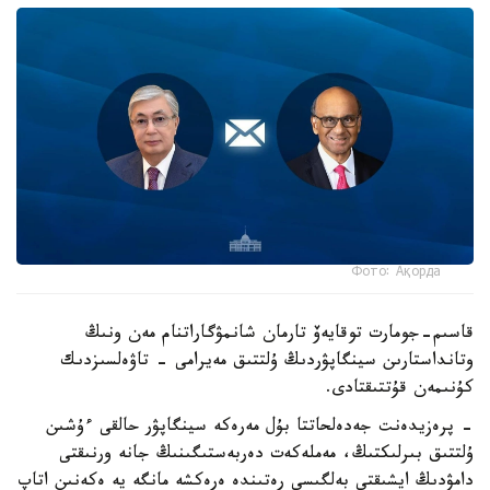
Фото: Ақорда
قاسىم-جومارت توقايەۆ تارمان شانمۋگاراتنام مەن ونىڭ
وتانداستارىن سينگاپۋردىڭ ۇلتتىق مەيرامى - تاۋەلسىزدىك
كۇنىمەن قۇتتىقتادى.
- پرەزيدەنت جەدەلحاتتا بۇل مەرەكە سينگاپۋر حالقى ءۇشىن
ۇلتتىق بىرلىكتىڭ، مەملەكەت دەربەستىگىنىڭ جانە ورنىقتى
دامۋدىڭ ايشىقتى بەلگىسى رەتىندە ەرەكشە مانگە يە ەكەنىن اتاپ