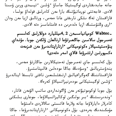
جانە جابدىقتاردى لوگيستيكا جاساۋ ءۇشىن ءتيىمدى ورىن ۇسىنا
الادى. قاجەتتى نورماتيۆتىك بازا مەن كادرلىق قولداۋ بولسا،
قازاقستان تەك ىشكى نارىقتى عانا ەمەس، ورتالىق ازيا مەن ودان
ءارى وڭتۇستىك ازيا ەلدەرىن دە قامتاماسىز ەتە الادى.
-
Wabtec كومپانياسىمەن 4,2
ميلليارد دوللارلىق كەلىسىم
تەمىرجول سالاسىن جاڭعىرتۋعا ارنالعان ۇلكەن جوبا. مۇنداي
ينۆەستيتسيالار ەكونوميكانى ءارتاراپتاندىرۋ مەن قىزمەت
ەكسپورتىن ارتتىرۋعا قالاي اسەر ەتەدى؟
بۇل كەلىسىم جاي تەمىرجول تەحنيكالارىن جاڭارتۋ ەمەس،
يندۋستريالىق ءوسۋدىڭ جاڭا مودەلىن قالىپتاستىرۋ.
قازاقستاننىڭ گەوگرافيالىق ارتىقشىلىعىن ناقتى تابىسقا اينالدىرۋ
ءۇشىن لوگيستيكانى مودەرنيزاتسيالاۋ كەرەك.
بۇل جوبا لوكوموتيۆتەر مەن ۆاگونداردى ساتىپ الۋمەن قاتار،
ءوندىرىستىڭ ءبىر بولىگىن لوكاليزاتسيالاۋعا، جوعارى بىلىكتى
كادرلار دايارلاۋعا جانە ولارعا قاتىستى سالالاردى دامىتۋعا
مۇمكىندىك بەرەدى. بۇل ەكونوميكانى ءارتاراپتاندىرۋعا، جاڭا