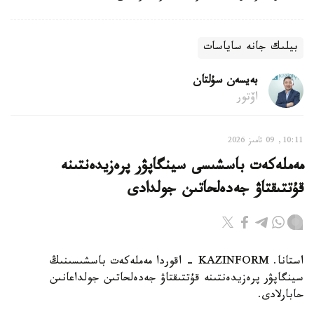
بيلىك جانە ساياسات
بەيسەن سۇلتان
اۆتور
10:11, 09 تامىز 2026
مەملەكەت باسشىسى سينگاپۋر پرەزيدەنتىنە
قۇتتىقتاۋ جەدەلحاتىن جولدادى
استانا. KAZINFORM - اقوردا مەملەكەت باسشىسىنىڭ
سينگاپۋر پرەزيدەنتىنە قۇتتىقتاۋ جەدەلحاتىن جولداعانىن
حابارلادى.