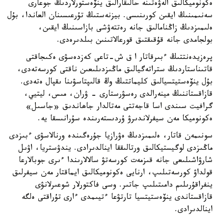
ەكونوميكالىق الەۋەتىنە حالىقارالىق ينۆەستورلاردىڭ جوعارى
سەنىمىنىڭ ايقىن كورىنىسى. بيزنەستىڭ تۇرعىسىنان العاندا، بۇل
ەلىمىزدىڭ زاڭنامالىق جانە رەتتەۋشى بازاسىنىڭ ايقىن،
بولجامدى جانە قۇقىقتىق قورعالاتىنىن بىلدىرەدى.
پرەزيدەنتتىڭ ءبىرقاتار ا ق ش-تاعى كەزدەسۋى ەكىجاقتى
قاتىناستاردىڭ ستراتەگيالىق ماڭىزدىلىعىن ناقتى كورسەتەدى،
بۇل ينۆەستيتسيالىق كليماتتىڭ وڭ قالىپتاسۋىنا ىقپال ەتەدى.
قازاقستاننىڭ مينەرالدى رەسۋرستارى - ۋران، مىس، ليتيي،
گرافيت سىندى اسا قاجەتتى مەتالدار جاھاندىق «جاسىل»
ەكونوميكا مەن سيفرلاندىرۋ ۇردىستەرىندە سۇرانىسقا يە.
سونىمەن قاتار، ەلىمىزدىڭ ەۋرازيا جۇرەگىندە ورنالاسۋى ءبىزدى
ماڭىزدى لوگيستيكالىق ورتالىققا اينالدىرادى. يندۋستريا، اۋىل
شارۋاشىلىعى جانە قىزمەت كورسەتۋ سالالارىندا ءىرى جوبالارعا
قولداۋ كورسەتىلىپ، ارنايى ەكونوميكالىق ايماقتار مەن سيفرلىق
ينفراقۇرىلىم دامىتىلىپ جاتىر. وسى فاكتورلار شوعىرلانۋى
قازاقستاندى ينۆەستيتسيا تارتۋعا ءتيىمدى ءارى تۇراقتى ەلگە
اينالدىرادى.