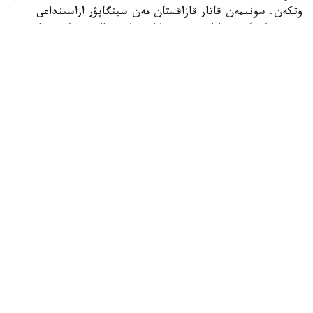
وتكەن. سونىمەن قاتار قازاقستان مەن سينگاپۋر اراسىنداعى
دوستىققا جانە ءوزارا تۇسىنىستىككە نەگىزدەلگەن سان قىرلى
ىنتىماقتاستىق قوس حالىقتىڭ يگىلىگى جولىندا ۇدايى دامي
بەرەتىنىنە سەنىم ءبىلدىردى،-دەلىنگەن اقپاراتتا.
قاسىم-جومارت توقايەۆ تارمان شانمۋگاراتنامنىڭ جاۋاپتى
قىزمەتىنە تولايىم تابىس، ال دوستاس سينگاپۋر حالقىنا قۇت-
بەرەكە تىلەدى.
بيلىك جانە ساياسات
سىرتقى ساياسات
ريزابەك نۇسىپبەك ۇلى
اۆتور
19:14, 08 تامىز 2026
بەلگيا كورولى فيليپپ قاسىم-جومارت توقايەۆقا