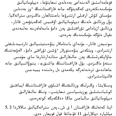
قوعامداستىق الدىنداعى بەدەلدى نىعايتۋعا، ديپلوماتيالىق
مۇمكىندىكتەردى كەڭەيتۋگە جانە قازاقستاننىڭ ءوز بەدەلىن
جۇمساق كۇش ارقىلى ارتتىرۋعا باعىتتالعان ماڭىزدى ستراتەگيا.
بۇل ورتالىق ەلدىڭ ديپلوماتيالىق اۋقىمىن كەڭەيتۋمەن قاتار،
ورتالىق ازياداعى تۇراقتىلىق پەن دامۋ ماسەلەلەرىنە بەلسەندى
ىقپال ەتۋگە مۇمكىندىك بەرەدى.
سونىمەن قاتار، مۇنداي باستامالار ينۆەستيتسيالىق تارتىمدىلىقتى
ارتتىرادى، ويتكەنى ينۆەستورلار ءۇشىن تۇراقتى دامۋ، الەۋمەتتىك
جاۋاپكەرشىلىك پەن حالىقارالىق ستاندارتتارعا ساي جۇمىس
ىستەۋ ماڭىزدى. بۇل قازاقستاننىڭ «اشىق»، يننوۆاتسيالىق جانە
جاھاندىق ترەندتەرگە يكەمدى ەل رەتىندە يميدجىن
قالىپتاستىرادى.
وسىلايشا، وڭىرلىك ورتالىقتىڭ اشىلۋى قازاقستاننىڭ ايماقتىق
كوشباسشىلىق پوزيتسياسىن نىعايتىپ، ونىڭ حالىقارالىق
ديپلوماتيالىق سالماعىن جاڭا دەڭگەيگە كوتەرەدى.
ايتا كەتەلىك قازاقستان ا ق ش-پەن ستراتەگيالىق سالالاردا 5,2
ميلليارد دوللارلىق 11 قۇجاتقا قول قويعان ەدى.