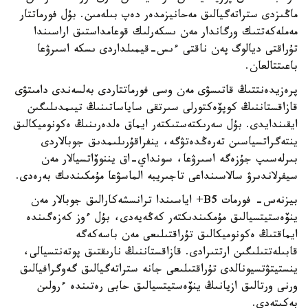
ماڭىزدى ستراتەگيالىق مەحانيزمدەر دەپ بىلەمىن. بۇل فورماتتار
مەملەكەتتىك ورگاندار مەن ىسكەرلىك قوعامداستىق اراسىندا
تۇراقتى ديالوگ پەن ناقتى ءىس-قيمىلداردى ىسكە اسىرۋعا
باعىتتالعان.
پرەزيدەنتتىڭ قاتىسۋى مەن وسى فورماتتاردى بەلسەندى دامىتۋى
قازاقستاننىڭ كوپۆەكتورلى سىرتقى ساياساتىنىڭ تيىمدىلىگىن
ايقىندايدى. بۇل سەرىكتەستىكتەر ايماق ەلدەرىنىڭ ەكونوميكالىق
ينتەگراتسياسىن تەرەڭدەتۋگە، ينفراقۇرىلىمدىق جوبالاردى
بىرلەسىپ جۇزەگە اسىرۋعا، سونداي-اق يننوۆاتسيالار مەن
سيفرلاندىرۋ سالاسىنداعى تاجىريبە الماسۋعا مۇمكىندىك بەرەدى.
بيزنەس- فورمات B5+ اياسىندا ترانسشەكارالىق جوبالار مەن
ينۆەستيتسيالىق مۇمكىندىكتەر كەڭەيەدى، بۇل ءوز كەزەگىندە
ايماقتىڭ ەكونوميكالىق تۇراقتىلىعى مەن باسەكەگە
قابىلەتتىلىگىن ارتتىرادى. قازاقستاننىڭ نارىقتىق پوتەنتسيالى،
ينستيتۋتسيونالدى تۇراقتىلىعى جانە ستراتەگيالىق گەوگرافيالىق
ورنى ورتالىق ازيانىڭ ينۆەستيتسيالىق حابى رەتىندە ءرولىن
بەكىتەدى.