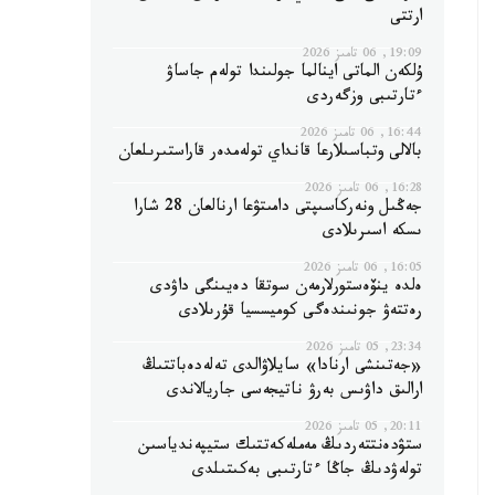
ارتتى
19:09, 06 تامىز 2026
ۇلكەن الماتى اينالما جولىندا تولەم جاساۋ
ءتارتىبى وزگەردى
16:44, 06 تامىز 2026
بالالى وتباسىلارعا قانداي تولەمدەر قاراستىرىلعان
16:28, 06 تامىز 2026
جەڭىل ونەركاسىپتى دامىتۋعا ارنالعان 28 شارا
ىسكە اسىرىلادى
16:05, 06 تامىز 2026
ەلدە ينۆەستورلارمەن سوتقا دەيىنگى داۋدى
رەتتەۋ جونىندەگى كوميسسيا قۇرىلادى
23:34, 05 تامىز 2026
«جەتىنشى ارنادا» سايلاۋالدى تەلەدەباتتىڭ
ارالىق داۋىس بەرۋ ناتيجەسى جاريالاندى
20:11, 05 تامىز 2026
ستۋدەنتتەردىڭ مەملەكەتتىك ستيپەندياسىن
تولەۋدىڭ جاڭا ءتارتىبى بەكىتىلدى