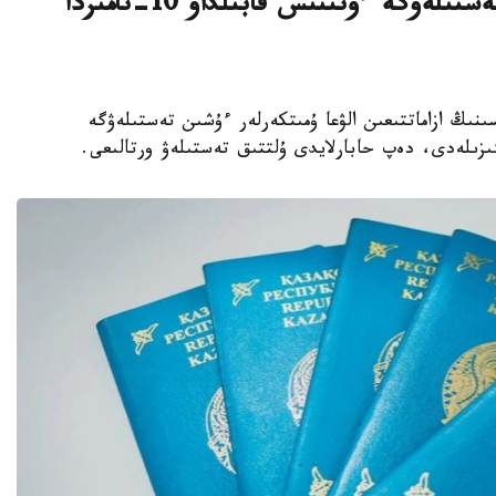
قازاقستان ازاماتتىعىن الۋعا ارنالعان تەستىلەۋگە ءوتىنىش قابىلداۋ 10-تامىزدا
رەسپۋبليكاسىنىڭ ازاماتتىعىن الۋعا ۇمىتكەرلەر ءۇشىن تەستىلەۋگە