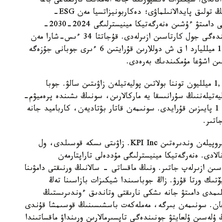
تالدى: شيكىزات ەكسپورتىنا جانە الەمدىك نارىقتاعى باعا
كونيۋنكتۋراسىنا تاۋەلدىلىك؛ ونەركاسىپتىك الەۋەتتىڭ تولىق پايدالانىلماۋى؛ دەكاربونيزاتسيا مەن ESG-
ستاندارتتارىنا بەيىمدەلۋ قاجەتتىلىگى. سالانى جۇيەلى دامىتۋ ءۇشىن ەنەرگەتيكا مينيسترلىگى 2024-2030-
جىلدارعا ارنالعان مۇناي-گاز حيمياسىن دامىتۋ جونىندەگى جول كارتاسىن ازىرلەدى. قۇجاتتا 34 ءىس-شارا مەن
التى باسىم باعىت قامتىلعان. جالپى قۇنى شامامەن 15 ميلليارد ا ق ش دوللارىن قۇرايتىن 6 ءىرى جوبانى جۇزەگە
باستى باستامالاردىڭ ءبىرى - قۋاتتىلىعى جىلىنا 1,25 ميلليون توننا بولاتىن پوليەتيلەن زاۋىتىن سالۋ. جوبا
لادى جانە 20 دان استام پوليەتيلەننىڭ سۇرانىسقا يە ماركالارىن، سونىڭ ىشىندە پرەميۋم-
كلاسسىن وندىرەدى. بۇل شامامەن الەمدىك نارىقتىڭ 1 پايىزىن قۇرايدى. سونىمەن قاتار بۋتاديەن، كارباميد جانە
اتىر.
2022-جىلى قۋاتتىلىعى جىلىنا 500 مىڭ توننا پوليپروپيلەن وندىرەتىن KPI Inc. زاۋىتى ىسكە قوسىلدى، ول
ادى. ەنەرگەتيكا مينيسترلىگى مۇددەلى تاراپتارمەن
ن ازىرلەپ جاتىر. ونىڭ ماقساتى - سالانىڭ ورنىقتى دامۋىنا
ۆتىك ورتا قۇرۋ. زاڭ جوباسىندا شيكىزات بازاسىنا تەڭ
ىلىمدى دامىتۋ جانە ىشكى نارىقتى وتاندىق ءوندىرىستىڭ
لعان. سونىمەن بىرگە، مەملەكەت باسشىسىنىڭ قوسىمشا قۇندى
ۇلەسىن ۇلعايتۋ جونىندەگى تاپسىرمالارىن ورىنداۋ ماقساتىندا