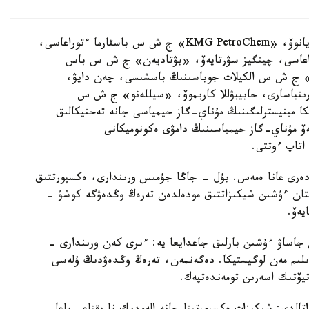
جيىنعا سالانىڭ نەگىزگى وكىلدەرى قاتىستى: دياز ديانوۆ، «KMG PetroChem» ج ش س باسقارما ءتوراعاسى،
 باسقارما ءتوراعاسى، چينگيز سۋرتايەۆ، «بۋتاديەن» ج ش س باس
ەكتورى، دۋلات ساليمبايەۆ، «yntertrans C. A.» ج ش س الكيلات جوباسىنىڭ باسشىسى، چەن دايۋ،
ىنباسارى، حابيبۋللا كاريموۆ، «سيللەنو» ج ش س
كا مينيسترلىگىنىڭ مۇناي-گاز حيمياسى جانە تەحنيكالىق
يەۆ مۇناي-گاز حيمياسىنىڭ دامۋى ەكونوميكانى
 اتاپ ءوتتى.
ەرى عانا ەمەس. بۇل - جاڭا جۇمىس ورىندارى، ەكسپورتتىق
قستان ءۇشىن شيكىزاتتىق مودەلدەن تەرەڭ وڭدەۋگە كوشۋ -
يەۆ.
 جاساۋ ءۇشىن بارلىق جاعدايعا يە: ءىرى كەن ورىندارى -
ۇرىلىم مەن لوگيستيكا. دەگەنمەن، تەرەڭ وڭدەۋدىڭ ۇلەسى
تيۆتىك اسەرىن تومەندەتپەك.