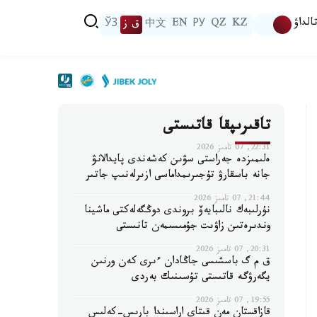
الداۋ
KZ
QZ
РУ
EN
中文
ق ز
ЎЗ
تاقىرىپقا قاتىستى
22:31, 07 تامىز 2026
ەلىمىزدە جەراستى سۋىن كەشەندى پايدالانۋ
جانە باسقارۋ تۇجىرىمداماسى ازىرلەنىپ جاتىر
21:44, 07 تامىز 2026
نۇرلىبەك نالىبايەۆ بروندى دوڭگەلەكتى ماشينا
وندىرەتىن زاۋىت جۇمىسىمەن تانىستى
20:31, 07 تامىز 2026
ق م گ باسشىسى جاڭادان ءىرى كەن ورنىن
يگەرۋگە قاتىستى تۇسىنىك بەردى
19:55, 07 تامىز 2026
قازاقستان مەن قىتاي اراسىندا بارىس-كەلىس