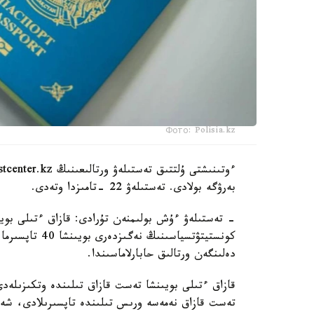
Фото: Polisia.kz
بەرۋگە بولادى. تەستىلەۋ 22 -تامىزدا وتەدى.
دەلىنگەن ورتالىق حابارلاماسىندا.