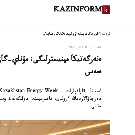
KAZINFORM
ترەند:
اقوردا
تاعايىنداۋ
وقيعا
2026-سايلاۋ
18:44, 03 قازان 2025
ەنەرگەتيكا مينيسترلىگى: مۇناي-گا
ەمەس
دەرجاۆالاردىڭ ءرولى» تاقىرىبىندا دوڭگەلەك ۇست
ەتتى.