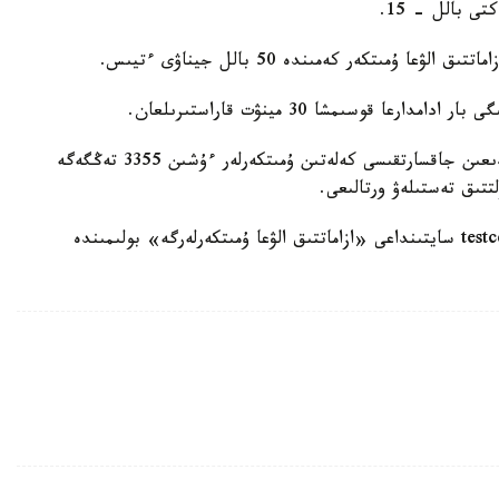
ى بالل - 15.
- تەستىلەۋگە قاتىسۋ قۇنى - 14693 تەڭگە. دايىندىعىن جاقسارتقىسى كەلەتىن ۇمىتكەرلەر ءۇشىن 3355 تەڭگەگە
تتىق تەستىلەۋ ورتالىعى.
تولىق اقپارات ۇلتتىق تەستىلەۋ ورتالىعىنىڭ testcenter.kz سايتىنداعى «ازاماتتىق الۋعا ۇمىتكەرلەرگە» بولىمىندە