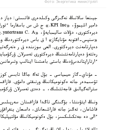
Фото: Энергетика министрлігі
دامير اشيموۆ، «KPI Inc.» ج ش س
دير
«سنپس-اقتوبە مۋنايگاز» ا ق باس ديرەكتوردىڭ ور
دەپارتامەنت ديرەكتورى. العى سوزىندە ق ر ەنەرگەتي
رەتتەۋ دەپارتامەنتىنىڭ ديرەكتورى تەمىرلان ۋركۋمبا
ءارتاراپتاندىرۋدىڭ باستى باعىتىنا اينالىپ وتىرعانىن
- مۇناي-گاز حيمياسى - بۇل تەك جاڭا تابىس كوزد
تۇسىمدەر جانە ەكونوميكانىڭ ورنىقتى دامۋى. قازا
ستراتەگيالىق قاجەتتىلىك، - دەدى تەمىرلان ۋركۋمبا
ونىڭ ايتۋىنشا، بۇگىنگى تاڭدا قازاقستان سەرپىلىس
قاشاعان، تەڭىز جانە قاراشىعاناق، دامىعان ينفراق
ءالى دە جەتكىلىكسىز، بۇل ەكونوميكانىڭ مۋلتيپليكا