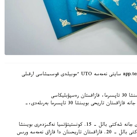
ءوتىنىشتى ۇلتتىق تەستىلەۋ ورتالىعىنىڭ app.testcenter.kz سايتى نەمەسە UTO ءموبيلدى قوسىمشاسى ارقىلى
- تەستىلەۋ ءۇش بولىمنەن تۇرادى: قازاق ءتىلى بويىنشا 30 تاپسىرما، قازاقستان رەسپۋبليكاسى
كونستيتۋتسياسىنىڭ نەگىزدەرى بويىنشا 40 تاپسىرما جانە قازاقستان تاريحى بويىنشا 30 تاپسىرما بەرىلەدى،-
قازاق ءتىلى بويىنشا تەست قازاق تىلىندە وتكىزىلەدى جانە شەكتى بالل - 15. كونستيتۋتسيا نەگىزدەرى بويىنشا
تەست قازاق نەمەسە ورىس تىلىندە تاپسىرىلادى، شەكتى بالل - 20. قازاقستان تاريحىنان دا قازاق نەمەسە ورىس