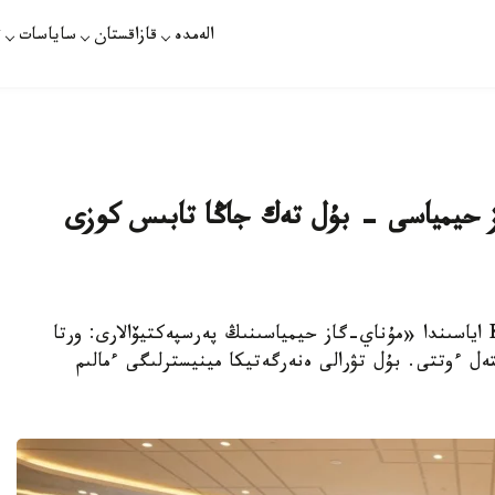
الەمدە
قازاقستان
ساياسات
ت
ز حيمياسى - بۇل تەك جاڭا تابىس كوزى
استانا. قازاقپارات - Kazakhstan Energy Week اياسىندا «مۇناي-گاز حيمياسىنىڭ پەرسپەكتيۆالارى: ورتا
ەل ءوتتى. بۇل تۋرالى ەنەرگەتيكا مينيسترلىگى ءمالىم