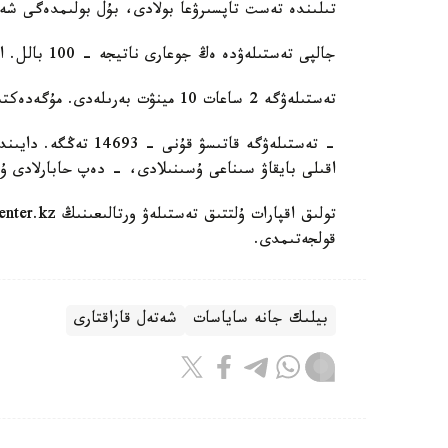
تىلىندە تەست تاپسىرۋعا بولادى، بۇل بولىمدەگى شەكت
جالپى تەستىلەۋدە ەڭ جوعارى ناتيجە - 100 بالل. ازاماتتىق الۋعا ۇمىتكەر كەمىندە 50 بالل جيناۋى ءتيىس.
تەستىلەۋگە 2 ساعات 10 مينۋت بەرىلەدى. مۇگەدەكتىگى بار ادامدارعا قوسىمشا 30 مينۋت قاراستىرىلعان.
اقىلى بايقاۋ سىناعى ۇسىنىلادى، - دەپ حابارلادى ۇل
قولجەتىمدى.
بيلىك جانە ساياسات
شەتەل قازاقتارى