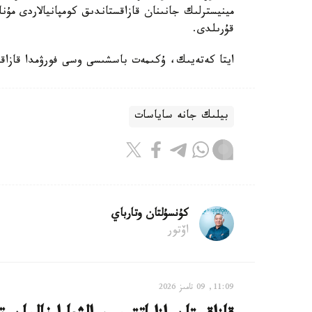
مينيسترلىك جانىنان قازاقستاندىق كومپانيالاردى م
قۇرىلدى.
ايتا كەتەيىك، ۇكىمەت باسشىسى وسى فورۋمدا قازاقستاندا مۇنايدى تەر
بيلىك جانە ساياسات
كۇنسۇلتان وتارباي
اۆتور
11:09, 09 تامىز 2026