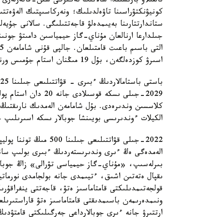
تالقىلاۋ بارىسىندا سالانىڭ نەگىزگى سىن-قاتەرلەرى ا
اسىرۋ كوزدەلگەن، بۇل 19 مىڭنان استام جۇمىس ورنىن اشۋعا مۇمكىندىك بەرەدى.
2029-جىلى ىسكە قوسى
الكيلات ءوندىرىسى بويىنشا جوبالار ىسكە اسىرىلىپ ج
الەمدەگى ەڭ ءىرى وندىرىستەردىڭ ءبىرى بولىپ سانال
بىرلەسىپ، «مۇناي-گاز حيمياسى تۋرالى» زاڭ جوباسى
ىقپال ەتەتىن اشىق، ءتيىمدى جانە بولجامدى نورماتي
قولجەتىمدىلىكتى قامتاماسىز ەتۋ، قاجەتتى ينفراقۇر
ونىمدەرىمەن باسىمدىقتى قامتاماسىز ەتۋ قاراستىرى
ارتتىرۋ جانە ءىرى جوبالارداعى جەرگىلىكتى قامتۋدىڭ 