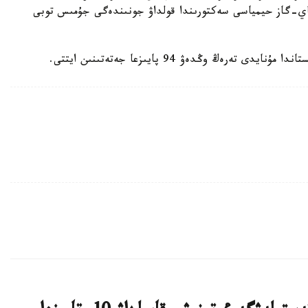
ۇناي-گاز حيمياسى سەكتورىندا قولداۋ جونىندەگى جۇمىس توبى
ەڭ وڭدەۋ 94 پايىزعا جەتەتىنىن ايتتى.