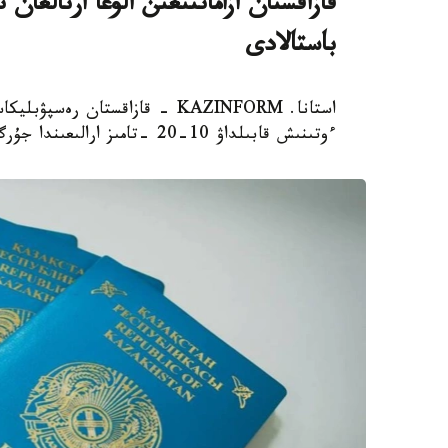
باستالادى
استانا. KAZINFORM - قازاقستان 
ءوتىنىش قابىلداۋ 10-20 -تامىز ارالىعىندا جۇرگىزىلەدى، دەپ حابارلايدى ۇلتتىق تەستىلەۋ ورتالىعى.