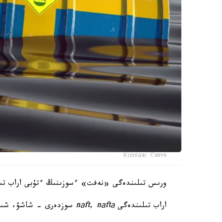
Коллаж: Canva
ورىس تىلىندەگى «نەفت» ءسوزىنىڭ ءتۇبى اراب تىلى
اراب تىلىندەگى
nаft, nаftа
سوزدەرى - شاشۋ، شىعار