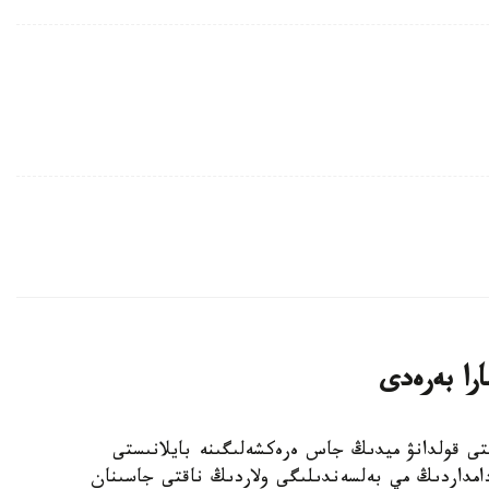
را بەرەدى
تىلدى تۇراقتى قولدانۋ ميدىڭ جاس ەرەكشەلىگىنە بايلانىستى
ادامداردىڭ مي بەلسەندىلىگى ولاردىڭ ناقتى جاسىنان