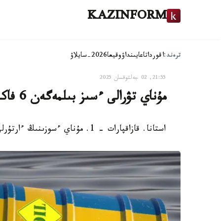
KAZINFORM
ترەند:
اقوردا
تاعايىنداۋ
وقيعا
2026-سايلاۋ
21:55, 02 جەلتوقسان 2025
مۇناي تۋرالى ءسىز بىلمەگەن 6 فاكت
استانا. قازاقپارات - 1. مۇناي ءسوزىنىڭ ءارتۇرلى تىلدەگى نۇسقالارىنىڭ ەتيمولوگياسى