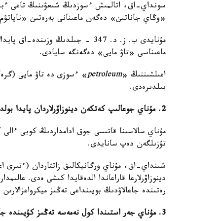
سونداي-اق، اتالمىش ءسوزدىڭ شىعۋىنىڭ تاعى ءبىر
«وڭاي جاناتىن» دەگەن ماعىنانى بەرەتىن «ناپاتۋم
مۇنايدى ب. ز. د. 347 - جىلدىڭ وزى
ماعىناسى «تاۋ مايى» دەگەنگە سايادى.
اعىلشىننىڭ «
petroleum
» ءسوزى دە تاۋ مايى (گرە
بىلدىرەدى.
2. مۇناي جوعالىپ كەتكەن دينوزاۆرلاردان پايدا بولدى دەگەنگە ءالى سەنەسىز بە؟
مۇناي سالاسىنا قاتىسى جوق ادامداردىڭ كوبى ءالى ك
تۇزىلگەن دەپ سانايدى.
شىنداي-اق، مۇناي ورگانيكالىق زاتتاردان (ءتىرى اعزال
دينوزاۆرلارعا قاراعاندا الدەقايدا كىشى ەدى. عالىمد
رەتىندە جاعالاۋدىڭ بويىنداعى تەڭىز ميكرواعزالارىن (% 90 فيتوپلانكتوننان تۇراتىن پلانكتون) قاراستىرۋ
3. مۇناي جەر استىندا كول نەمەسە تەڭىز كۇيىندە جاتا ما؟