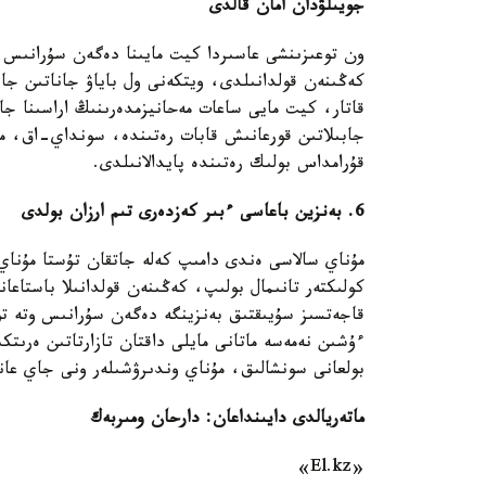
جويىلۋدان امان قالدى
ون توعىزىنشى عاسىردا كيت مايىنا دەگەن سۇرانىس و
كەڭىنەن قولدانىلدى، ويتكەنى ول باياۋ جاناتىن جا
قاتار، كيت مايى ساعات مەحانيزمدەرىنىڭ اراسىنا جا
جابىلاتىن قورعانىش قابات رەتىندە، سونداي-اق، مە
قۇرامداس بولىك رەتىندە پايدالانىلدى.
6. بەنزين باعاسى ءبىر كەزدەرى تىم ارزان بولدى
مۇناي سالاسى ەندى دامىپ كەلە جاتقان تۇستا مۇنا
كولىكتەر تانىمال بولىپ، كەڭىنەن قولدانىلا باستاعان
قاجەتسىز سۇيىقتىق بەنزينگە دەگەن سۇرانىس وتە توم
ءۇشىن نەمەسە ماتانى مايلى داقتان تازارتاتىن ەرىتك
بولعانى سونشالىق، مۇناي وندىرۋشىلەر ونى جاي عانا
ماتەريالدى دايىنداعان: دارحان ومىربەك
«El.kz»