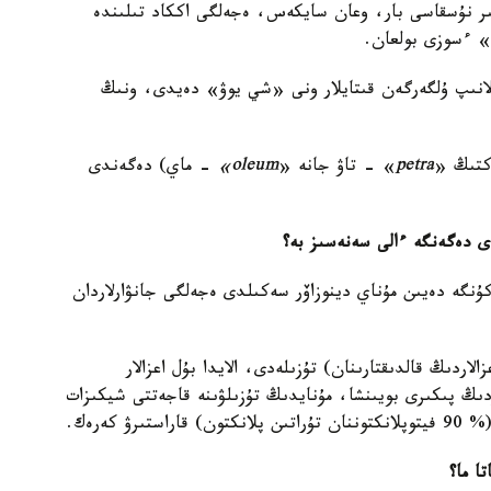
 نۇسقاسى بار، وعان سايكەس، ەجەلگى اككاد تىلىندە
» ءسوزى بولعان.
ندە-اق پايدالانىپ ۇلگەرگەن قىتايلار ونى «شي يوۋ» دەيدى، ونىڭ
كتىڭ «
petra
» - تاۋ جانە «
oleum»
- ماي) دەگەندى
ۇنگە دەيىن مۇناي دينوزاۆر سەكىلدى ەجەلگى جانۋارلاردان
اردىڭ قالدىقتارىنان) تۇزىلەدى، الايدا بۇل اعزالار
اردىڭ پىكىرى بويىنشا، مۇنايدىڭ تۇزىلۋىنە قاجەتتى شيكىزات
 كەرەك.