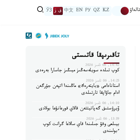
الداۋ
KZ
QZ
РУ
EN
中文
ق ز
ЎЗ
تاقىرىپقا قاتىستى
14:42, 06 تامىز 2026
كوپ تىلدە سويلەسەڭىز ميىڭىز جاسارا بەرەدى
14:25, 06 تامىز 2026
استاناداعى «بايتەرەك» ماڭىندا اتپەن جۇرگەن
ادام جاۋاپقا تارتىلدى
14:10, 06 تامىز 2026
ۆيرۋستىق گەپاتيتتەن قالاي قورعانۋعا بولادى
13:39, 06 تامىز 2026
بيىلعى وقۋ جىلىندا قاي سالاعا گرانت كوپ
ءبولىندى