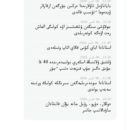
13:24, 06 تامىز 2026
باياناۋىل تاۋلارىندا ەركىن جۇرگەن ارقارلار
ۆيدەوعا ءتۇسىپ قالدى
12:25, 06 تامىز 2026
جولاۋشى مىنگەن ۇشقىشسىز اۋە كولىگى العاش
رەت اۋەگە كوتەرىلدى
11:40, 06 تامىز 2026
استانادا اباي كۇنى قالاي اتاپ وتىلەدى
11:25, 06 تامىز 2026
ۇلتتىق ۇلاننىڭ اسكەري بولىمدەرىندە 40 قا
جۋىق ەگىز جۇپ قىزمەت ەتىپ ءجۇر
11:08, 06 تامىز 2026
استانادا سوندىرىلمەگەن سىرىڭكە كولىك ورتىنە
سەبەپ بولدى
10:23, 06 تامىز 2026
دوللار، ەۋرو، رۋبل جانە يۋان قانشادان
ساۋدالانىپ جاتىر