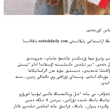
Aikyn.kz ميدىڭ قارتايۋى مەن كوپ تىلدە سويلەۋدىڭ اراسىنداعى بايلانىستى scitechdaily.com ماقالاسىنا
سىپ وتىرۋ ميعا ۇزدىكسىز جاتتىعۋ جاساپ، نەيروندىق
ال ەتەدى. ءبىر تىلدەن ەكىنشىسىنە اۋىسقاندا ادام ءتيىستى
اقىتشا تەجەيدى، دىبىستىق جۇيە مەن گرامماتيكاعا
 جۇزەگە اسادى. وسىنداي تۇراقتى وي ەڭبەگى زەيىن، ەستە
ايدى.
ەۋلەر، مي جانە ءتىل ورتالىعىنىڭ عالىمى ليۋسيا امورۋزو
باستاعان حالىقارالىق توپ جۇرگىزگەن. عالىمدار يسپانيانىڭ باسك ەلىندە تۇراتىن، بىردەن 4 تىلگە دەيىن
وڭىردە يسپان، باسك، فرانسۋز جانە اعىلشىن تىلدەرى قاتار