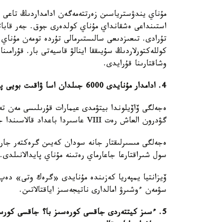
مۇناي يندۋسترياسىن زەرتتەمەگەن ادامداردىڭ تاعى 
استىنداعى ەشقانداي مۇناي كولدەرى جوق. جەر قاباتتار
تۇرادى. تىعىزدىعى سالىستىرمالى تۇردە تومەن مۇناي،
كوللەكتورلاردىڭ سۇيىققا اينالۋ قاسيەتى بار. قۇرام
وشاقتارىنا قۇرايدى.
4. ادامدار مۇنايدى 6000 جىلدان اسا ۋاقىت بويى پايدالانىپ كەلەدى
ەجەلگى ۆاۆيلوندا بيتۋمدى عيمارات قۇرىلىسى مەن تە
گۋدرون العاش رەت VIII عاسىردا باعداد قالاسىندا جول سالۋ كەزىندە قولدانىلدى.
ەجەلگى مىسىرلىقتار جانە سودان كەيىن گرەكتەر جار
سول شىراقتارعا جاعارماي رەتىنە مۇناي پايدالانىلدى.
ۆيزانتيا يمپەريا كەزىندە مۇنايدى «گرەك وتى» دەپ 
سۋمەن ءوشىرۋ امالدارى ناتيجەسىز اياقتالاتىن.
5. ءسىز كيتتەردى جاقسى كورەسىز با؟ جاقسى كورسە