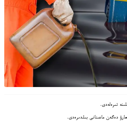
نە تىرەلەدى.
ۋ دەگەن ماعىنانى بىلدىرەدى.