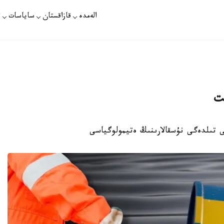
الەمدە
قازاقستان
ساياسات
ت