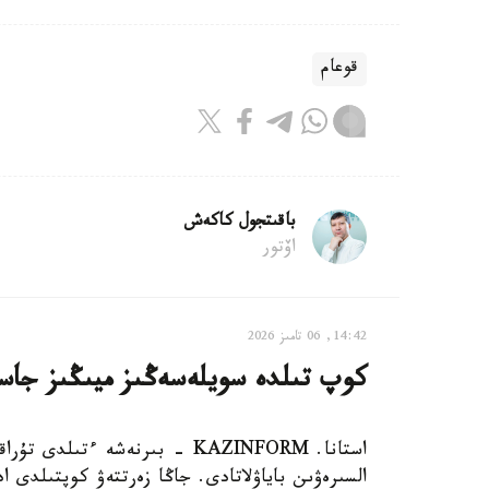
قوعام
باقىتجول كاكەش
اۆتور
14:42, 06 تامىز 2026
كوپ تىلدە سويلەسەڭىز ميىڭىز جاسا
استانا. KAZINFORM - بىرنەشە ء
السىرەۋىن باياۋلاتادى. جاڭا زەرتتەۋ كوپتىلدى 