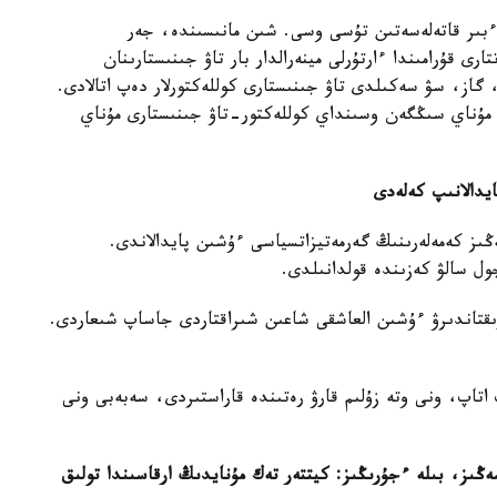
ءبىر قاتەلەسەتىن تۇسى وسى. شىن مانىسىندە، جەر
ى قۇرامىندا ءارتۇرلى مينەرالدار بار تاۋ جىنىستارىنان
 گاز، سۋ سەكىلدى تاۋ جىنىستارى كوللەكتورلار دەپ اتالادى.
ىنا مۇناي سىڭگەن وسىنداي كوللەكتور-تاۋ جىنىستارى مۇناي
ڭىز كەمەلەرىنىڭ گەرمەتيزاتسياسى ءۇشىن پايدالاندى.
ىقتاندىرۋ ءۇشىن العاشقى شاعىن شىراقتاردى جاساپ شىعاردى.
اتاپ، ونى وتە زۇلىم قارۋ رەتىندە قاراستىردى، سەبەبى ونى
ڭىز، بىلە ءجۇرىڭىز: كيتتەر تەك مۇنايدىڭ ارقاسىندا تولىق