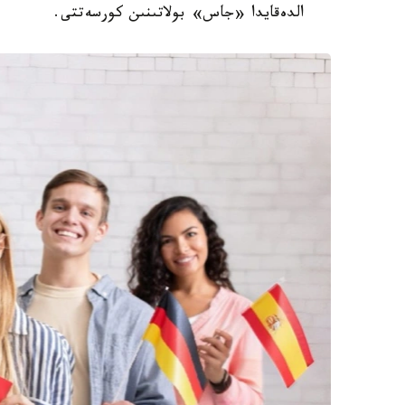
الدەقايدا «جاس» بولاتىنىن كورسەتتى.