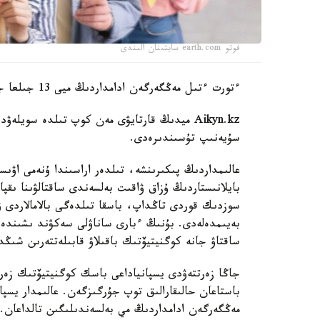
فوتو earth.com سايتىنان الىندى
ءتورت ءتىل مەڭگەرگەن ادامداردىڭ ميى 13 جىلعا جاس كورىنەدى.
سۇيەنىپ تۇسىندىرەدى.
عالىمداردىڭ پىكىرىنشە، تىلدەر اراسىندا ۇنەمى اۋى
بايلانىستاردىڭ ۇزاق ۋاقىت بەلسەندى ساقتالۋىنا ىقپ
سوزدىك قوردى تاڭداپ، باسقا تىلدەگى بالامالاردى ۋ
بەيىمدەلەدى. بۇنىڭ ءبارى ساناۋلى سەكۋند ىشىندە
ساقتاۋ جانە كوگنيتيۆتىك باقىلاۋ قابىلەتتەرىن شىڭد
جاڭا زەرتتەۋدى يسپانياداعى باسك كوگنيتيۆتىك زەرتت
مەڭگەرگەن ادامداردىڭ مي بەلسەندىلىگىن تالداعان. 