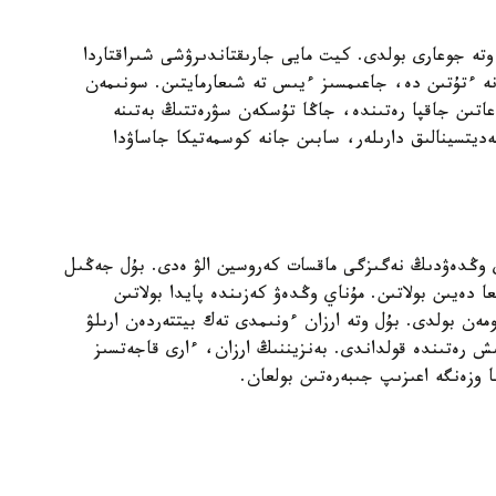
تە جوعارى بولدى. كيت مايى جارىقتاندىرۋشى شىراقتاردا
نە ءتۇتىن دە، جاعىمسىز ءيىس تە شىعارمايتىن. سونىمەن
عاتىن جاقپا رەتىندە، جاڭا تۇسكەن سۋرەتتىڭ بەتىنە
ديتسينالىق دارىلەر، سابىن جانە كوسمەتيكا جاساۋدا
ي وڭدەۋدىڭ نەگىزگى ماقسات كەروسين الۋ ەدى. بۇل جەڭىل
عا دەيىن بولاتىن. مۇناي وڭدەۋ كەزىندە پايدا بولاتىن
ەن بولدى. بۇل وتە ارزان ءونىمدى تەك بيتتەردەن ارىلۋ
ىش رەتىندە قولداندى. بەنزيننىڭ ارزان، ءارى قاجەتسىز
 وزەنگە اعىزىپ جىبەرەتىن بولعان.