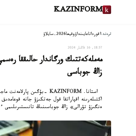
KAZINFORM
ترەند:
اقوردا
تاعايىنداۋ
وقيعا
2026-سايلاۋ
18:57, 16 قاڭتار 2024
مەملەكەتتىك ورگاندار حالىققا رەسم
زاڭ جوباسى
استانا. KAZINFORM -بۇگىن پا
اكتىلەرىنە اقپاراتقا قول جەتكىزۋ جانە قوعامدىق 
ەنگىزۋ تۋرالى» زاڭ جوباسىنىڭ تانىستىرىلىمى ء