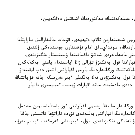
ن، مەملەكەتتىك سەكتوردىڭ اشىقتىق دەڭگەيىن،
 شىعىندارىن تالاپ ەتپەيدى. قۇجات حالىقارالىق ساراپتاما
اردىڭ، سونداي-اق ادام قۇقىقتارى جونىندەگى ۇلتتىق
ستى ماسەلەلەردى شەشۋ ماقساتىندا ۇسىنىستار ەنگىزىلدى.
قپاراتقا قول جەتكىزۋ تۋرالى زاڭ اياسىندا، ياعني جەكەلەگەن
ملەكەتتىك ورگانداردىڭ بارلىق اقپاراتىن اشىق دەپ ايقىنداۋ
قا قول جەتكىزۋدى تەك بەلگىلى ءبىر مەرزىمگە جانە قۇجاتتىڭ
 دەدى مادەنيەت جانە اقپارات ۆيتسە-ءمينيسترى دانيار
رگاندار حالىققا رەسمي اقپاراتتى ءوز باستاماسىمەن جەدەل
نداردىڭ اقپاراتتى بەلسەندى تۇردە تاراتۋعا قاتىستى جاڭا
تەتىگى ەنگىزىلەدى. بۇل، ءبىرىنشى كەزەكتە، ءبىلىم بەرۋ،