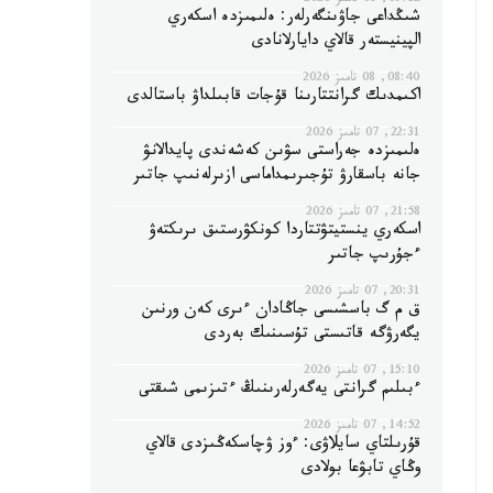
09:12, 08 تامىز 2026
شىڭداعى جاۋىنگەرلەر: ەلىمىزدە اسكەري
الپينيستەر قالاي دايارلانادى
08:40, 08 تامىز 2026
اكىمدىك گرانتتارىنا قۇجات قابىلداۋ باستالدى
22:31, 07 تامىز 2026
ەلىمىزدە جەراستى سۋىن كەشەندى پايدالانۋ
جانە باسقارۋ تۇجىرىمداماسى ازىرلەنىپ جاتىر
21:58, 07 تامىز 2026
اسكەري ينستيتۋتتاردا كونكۋرستىق ىرىكتەۋ
ءجۇرىپ جاتىر
20:31, 07 تامىز 2026
ق م گ باسشىسى جاڭادان ءىرى كەن ورنىن
يگەرۋگە قاتىستى تۇسىنىك بەردى
15:10, 07 تامىز 2026
ءبىلىم گرانتى يەگەرلەرىنىڭ ءتىزىمى شىقتى
14:52, 07 تامىز 2026
قۇرىلتاي سايلاۋى: ءوز ۋچاسكەڭىزدى قالاي
وڭاي تابۋعا بولادى