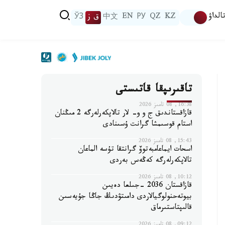
الداۋ
KZ
QZ
РУ
EN
中文
ق ز
ЎЗ
تاقىرىپقا قاتىستى
16:38, 08 تامىز 2026
قازاقستاندىق ج و و- لار تالاپكەرلەرگە 2 مىڭنان
استام قوسىمشا گرانت ۇسىنادى
15:43, 08 تامىز 2026
اسحات ايماعامبەتوۆ گرانتقا تۇسە الماعان
تالاپكەرلەرگە كەڭەس بەردى
10:12, 08 تامىز 2026
قازاقستان 2036 -جىلعا دەيىن
بيوتەحنولوگيالاردى دامىتۋدىڭ جاڭا جۇيەسىن
قالىپتاستىرماق