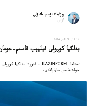
ريزابەك نۇسىپبەك ۇلى
اۆتور
19:14, 08 تامىز 2026
بەلگيا كورولى فيليپپ قاسىم-جومار
استانا. KAZINFORM - اقوردا بەل
جولداعانىن حابارلادى.