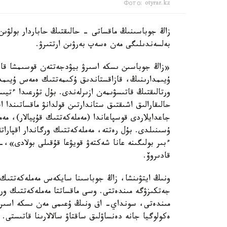
Фото: otyrar.kz
زاڭ جوباسىنىڭ ماقساتى - حالىقتىڭ حاباردار بولۋى
بەلسەندىلىگى مەن ەسەپ بەرۋىن ارتتىرۋ.
«زاڭ جوباسىن ىسكە اسىرۋ بيۋدجەتتەن قوسىمشا قارجى
ۇيىمدارىنىڭ، قازاقستاندىق ۇكىمەتتىك ەمەس ۇيىمد
ورتالىقتىڭ قاتىسۋىمەن ازىرلەندى. بۇل تۇرعىدا ءتيى
حالىقارالىق اشىقتىق ستاندارتىن قولدانۋ ماقساتىندا ا
جاعدايلاردى قوسپاعاندا (مەملەكەتتىك قۇپيالار)، مە
ۇسىنىلدى. بۇل رەتتە، مەملەكەتتىك ورگاندار اقپارات
ءبىر بولىگىنە عانا شەكتەۋ قويۋعا قۇقىلى بولادى»،-
قادىروۆ.
ونىڭ ايتۋىنشا، زاڭ جوباسىنا سايكەس مەملەكەتتىك و
جەتكىزۋگە مىندەتتى. وسى ماقساتتا مەملەكەتتىك ورگا
مىندەتى، سونداي- اق ونىڭ ۇعىمى مەن ىسكە اسىرۋ 
ەكولوگيا جانە دەنساۋلىق ساقتاۋ سالالارىنا قاتىستى.