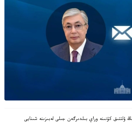
ڭ ۇلتتىق كۇنىنە وراي بىلدىرگەن جىلى لەبىزىنە شىنايى