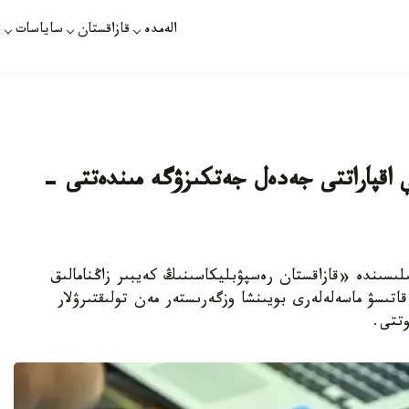
الەمدە
قازاقستان
ساياسات
ت
ي اقپاراتتى جەدەل جەتكىزۋگە مىندەتتى -
رلامەنت ماجىلىسىندە «قازاقستان رەسپۋبليكاسىنىڭ كەيبىر زاڭنامالىق
قاتىسۋ ماسەلەلەرى بويىنشا وزگەرىستەر مەن تولىقتىرۋلار
وتتى.