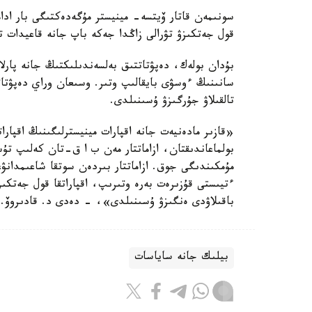
سونىمەن قاتار ۆيتسە- مينيستر مۇگەدەكتىگى بار ادامد
قول جەتكىزۋ تۋرالى زاڭدا جەكە باپ جانە قاعيدات تۇ
بۇدان بولەك، دەپۋتاتتىق بەلسەندىلىكتىڭ جانە پارلا
سانىنىڭ ءوسۋى بايقالىپ وتىر. وسىعان وراي دەپۋتات
تالقىلاۋ جۇرگىزۋ ۇسىنىلدى.
«قازىر مادەنيەت جانە اقپارات مينيسترلىگىنىڭ اقپارات
بولماعاندىقتان، ازاماتتار مەن ب ا ق-تان كەلىپ تۇس
مۇمكىندىگى جوق. ازاماتتار بىردەن سوتقا شاعىمدانۋع
ءتيىستى قۇزىرەت بەرە وتىرىپ، اقپاراتقا قول جەتكى
باقىلاۋدى ەنگىزۋ ۇسىنىلدى»، - دەدى د. قادىروۆ.
بيلىك جانە ساياسات