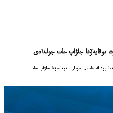
ت توقايەۆقا جاۋاپ حات جولدادى
گيا كورولى فيليپپتىڭ قاسىم-جومارت توقايەۆقا جاۋاپ حات