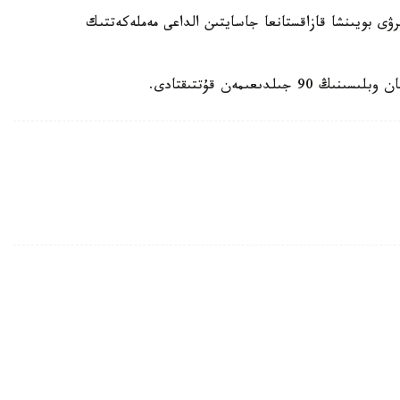
ى بويىنشا قازاقستانعا جاسايتىن الداعى مەملەكەتتىك
ىعىمەن قۇتتىقتادى.