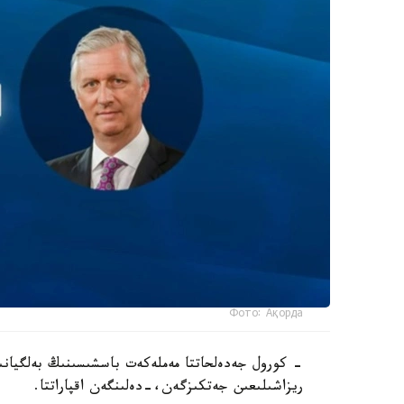
Фото: Ақорда
- كورول جەدەلحاتتا مەملەكەت باسشىسىنىڭ بەلگيانى
ريزاشىلىعىن جەتكىزگەن،-دەلىنگەن اقپاراتتا.