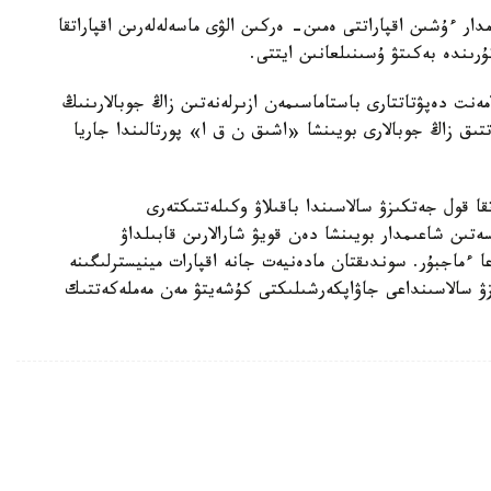
ار ءۇشىن اقپاراتتى ەمىن- ەركىن الۋى ماسەلەلەرىن اقپاراتقا
رىندە بەكىتۋ ۇسىنىلعانىن ايتتى.
مەنت دەپۋتاتتارى باستاماسىمەن ازىرلەنەتىن زاڭ جوبالارىنىڭ
تىق زاڭ جوبالارى بويىنشا «اشىق ن ق ا» پورتالىندا جاريا
قا قول جەتكىزۋ سالاسىندا باقىلاۋ وكىلەتتىكتەرى
ەتىن شاعىمدار بويىنشا دەن قويۋ شارالارىن قابىلداۋ
ا ءماجبۇر. سوندىقتان مادەنيەت جانە اقپارات مينيسترلىگىنە
زۋ سالاسىنداعى جاۋاپكەرشىلىكتى كۇشەيتۋ مەن مەملەكەتتىك